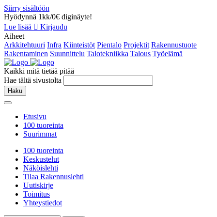
Siirry sisältöön
Hyödynnä 1kk/0€ diginäyte!
Lue lisää
Kirjaudu
Aiheet
Arkkitehtuuri
Infra
Kiinteistöt
Pientalo
Projektit
Rakennustuote
Rakentaminen
Suunnittelu
Talotekniikka
Talous
Työelämä
Kaikki mitä tietää pitää
Hae tältä sivustolta
Haku
Etusivu
100 tuoreinta
Suurimmat
100 tuoreinta
Keskustelut
Näköislehti
Tilaa Rakennuslehti
Uutiskirje
Toimitus
Yhteystiedot