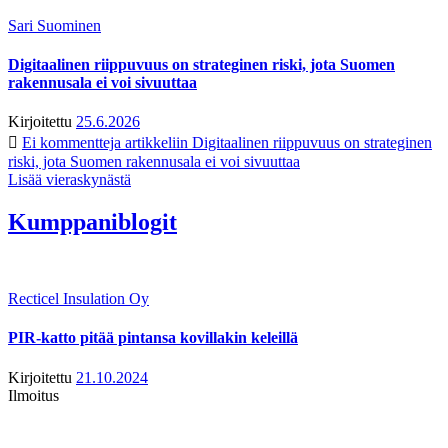
Sari Suominen
Digitaalinen riippuvuus on strateginen riski, jota Suomen
rakennusala ei voi sivuuttaa
Kirjoitettu
25.6.2026
Ei kommentteja
artikkeliin Digitaalinen riippuvuus on strateginen
riski, jota Suomen rakennusala ei voi sivuuttaa
Lisää vieraskynästä
Kumppaniblogit
Recticel Insulation Oy
PIR-katto pitää pintansa kovillakin keleillä
Kirjoitettu
21.10.2024
Ilmoitus