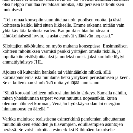
olisi helppo muuttaa rivitaloasunnoiksi, alkuperäisen tarkoituksen
mukaisesti.
”Tein omaa konseptin suunnittelua noin puolisen vuotta, ja tästä
kohteesta kaikki lähti sitten liikkeelle. Emme rakenna mitään vain
yhtä käyttötarkoitusta varten. Kaupunki suhtautui ideaani
lähtökohtaisesti hyvin, ja asiat etenivät yllättävän nopeasti.”
SIjoittajien näkökulma on myös mukana konseptissa. Ensimmäisen
kohteen rahoituksen varmisti pankki yrittäjien omalla riskillä, ja
lopulta kiinteistösijoittajaksi ja uudeksi omistajaksi koululle löytyi
ammattiyhdistys JHL.
Ajoitus oli kuitenkin hankala tai vähintäänkin nihkeä, sillä
koronapandemia iski muutama hetki yrityksen perustamisen jälkeen.
Se ei kuitenkaan sinnikästä uutta yrittäjää lannistanut.
”Siinä korostui kohteen mikrosijainninkin tärkeys. Samalla nähtiin,
miten yhteiskunnan tarpeet voivat muuttua nopeastikin, kuten
olemme nähneet koronan, Venäjän hyökkäyssodan tai energian
hinnannousujen äärellä.”
Varkka mainitsee realistisena esimerkkinä pandemian aiheuttaman
muuttoliikkeen etätöiden ja tilavampien, edullisempien asuntojen
perässä. Se voisi tarkoittaa esimerkiksi Riihimäen kokoiselle