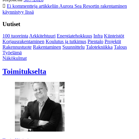
Ei kommentteja
artikkeliin Aurora Sea Resortin rakentaminen
käynnistyy Iissä
Uutiset
100 tuoreinta
Arkkitehtuuri
Energiatehokkuus
Infra
Kiinteistöt
Korjausrakentaminen
Koulutus ja tutkimus
Pientalo
Projektit
Rakennustuote
Rakentaminen
Suunnittelu
Talotekniikka
Talous
Työelämä
Näkökulmat
Toimitukselta