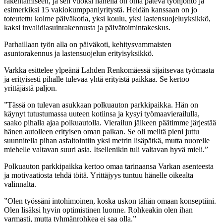
rakentamiseen, ja sen vuoksi hänellä on oma pätevä työnjohto ja
esimerkiksi 15 vakiokumppaniyritystä. Heidän kanssaan on jo
toteutettu kolme päiväkotia, yksi koulu, yksi lastensuojeluyksikkö,
kaksi invalidiasuinrakennusta ja päivätoimintakeskus.
Parhaillaan työn alla on päiväkoti, kehitysvammaisten
asuntorakennus ja lastensuojelun erityisyksikkö.
Varkka esittelee ylpeänä Lahden Renkomäessä sijaitsevaa työmaata
ja erityisesti pihalle tulevaa yhtä erityistä paikkaa. Se kertoo
yrittäjästä paljon.
”Tässä on tulevan asukkaan polkuauton parkkipaikka. Hän on
käynyt tutustumassa uuteen kotiinsa ja kysyi työmaavierailulla,
saako pihalla ajaa polkuautolla. Vierailun jälkeen päätimme järjestää
hänen autolleen erityisen oman paikan. Se oli meiltä pieni juttu
suunnitella pihan asfaltointiin yksi metrin lisäpätkä, mutta nuorelle
miehelle valtavan suuri asia. Itsellenikin tuli valtavan hyvä mieli.”
Polkuauton parkkipaikka kertoo omaa tarinaansa Varkan asenteesta
ja motivaatiosta tehdä töitä. Yrittäjyys tuntuu hänelle oikealta
valinnalta.
”Olen työssäni intohimoinen, koska uskon tähän omaan konseptiini.
Olen lisäksi hyvin optimistinen luonne. Rohkeakin olen ihan
varmasti, mutta tyhmänrohkea ei saa olla.”