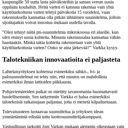
kaupungille 50 uutta lasta päiväkoteihin ja saman verran uusia
oppilaita kouluihin. Heitä varten ei kannata rakentaa vain yhtä
käyttötarkoitusta varten tehtyä päiväkotia 15 vuodeksi, vaan
rakennuksella kannattaa olla pitkän tähtäimen suunnitelma, jolloin
sijoittajatkin voivat innostua mukaan uudella tavalla.
”Olen tehnyt näitä pts-suunnitelmia mikrokoossa eri alueille, kun
olen etsinyt uusia kohteita. Minusta rakennusalaa kannattaa vähän
haastaakin. Minkä takia kohteita rakennetaan vain yhtä
käyttötarkoitusta varten? Onko se aina järkevää?” Varkka kysyy.
Talotekniikan innovaatioita ei paljasteta
Lahtelaisyrityksen kohteissa esimerkiksi sähkö-, lvi- ja
palosuunnitelmat on tehty niin, että muutos on mahdollista
esimerkiksi ilman lattioiden piikkausta.
Pohjaviemäreiden paikat on mietitty tavanomaista huomattavasti
huolellisemmin. Sen tarkemmin Varkka ei halua esimerkiksi
taloteknisiä ratkaisujaan paljastaa, jotta ei menetä kilpailuetuaan.
Tulevaisuuteen luotaavaa suunnittelua ja yrityksen idean
ymmärtämistä edistää tuttu luottosuunnittelijakumppani.
Vastuullisuus tarkoitti Joni Varkan mukaan aiemmin oikeastaan vain