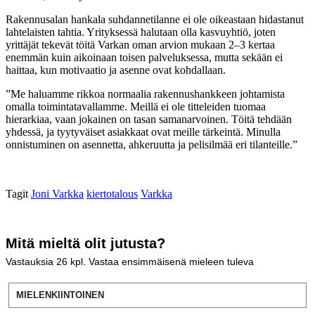
Rakennusalan hankala suhdannetilanne ei ole oikeastaan hidastanut
lahtelaisten tahtia. Yrityksessä halutaan olla kasvuyhtiö, joten
yrittäjät tekevät töitä Varkan oman arvion mukaan 2–3 kertaa
enemmän kuin aikoinaan toisen palveluksessa, mutta sekään ei
haittaa, kun motivaatio ja asenne ovat kohdallaan.
”Me haluamme rikkoa normaalia rakennushankkeen johtamista
omalla toimintatavallamme. Meillä ei ole titteleiden tuomaa
hierarkiaa, vaan jokainen on tasan samanarvoinen. Töitä tehdään
yhdessä, ja tyytyväiset asiakkaat ovat meille tärkeintä. Minulla
onnistuminen on asennetta, ahkeruutta ja pelisilmää eri tilanteille.”
Tagit
Joni Varkka
kiertotalous
Varkka
Mitä mieltä olit jutusta?
Vastauksia
26
kpl. Vastaa ensimmäisenä mieleen tuleva
MIELENKIINTOINEN