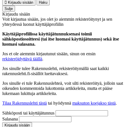
Kirjaudu sisään
Haku
Sulje
Kirjaudu sisään
Voit kirjautua sisään, jos olet jo aiemmin rekisteröitynyt ja sen
yhteydessä luonut käyttäjäprofiilin
Käyttäjäprofiilissa käyttäjätunnuksenasi toimii
sähköpostiosoitteesi (tai itse luomasi käyttäjätunnus) sekä itse
luomasi salasana.
Jos et ole aiemmin kirjautunut sisään, sinun on ensin
rekisteröidyttävä täällä
.
Jos sinulle tulee Rakennuslehti, rekisteröitymällä saat kaikki
rakennuslehti.fi-sisällöt luettavaksesi.
Jos sinulle ei tule Rakennuslehteä, voit silti rekisteröityä, jolloin saat
oikeuden kommentoida lukottomia artikkeleita, mutta et pääse
lukemaan lukittuja artikkeleita.
Tilaa Rakennuslehti tästä
tai hyödynnä
maksuton koejakso tästä
.
Sähköposti tai käyttäjätunnus
Salasana
Kirjaudu sisään