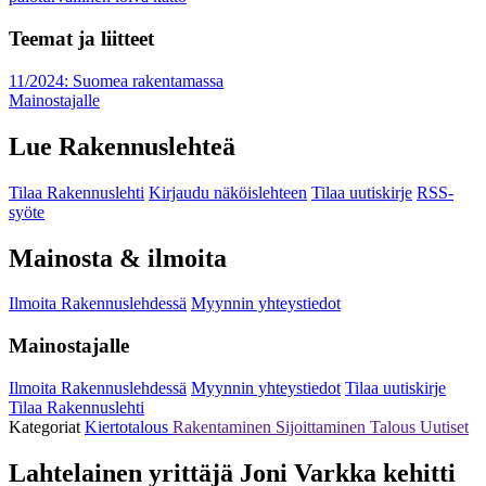
Teemat ja liitteet
11/2024: Suomea rakentamassa
Mainostajalle
Lue Rakennuslehteä
Tilaa Rakennuslehti
Kirjaudu näköislehteen
Tilaa uutiskirje
RSS-
syöte
Mainosta & ilmoita
Ilmoita Rakennuslehdessä
Myynnin yhteystiedot
Mainostajalle
Ilmoita Rakennuslehdessä
Myynnin yhteystiedot
Tilaa uutiskirje
Tilaa Rakennuslehti
Kategoriat
Kiertotalous
Rakentaminen
Sijoittaminen
Talous
Uutiset
Lahtelainen yrittäjä Joni Varkka kehitti