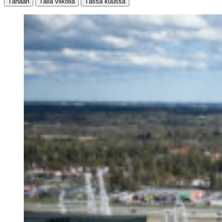
Tänään
Tällä viikolla
Tässä kuussa