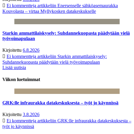
Ei kommentteja
artikkeliin Enersenselle sähköasemaurakka
Kouvolasta – virtaa Myllykosken datakeskukselle
Starkin ammattilaiskysely: Suhdannekuopasta päädytään vielä
työvoimapulaan
Kirjoitettu
6.8.2026
Ei kommentteja
artikkeliin Starkin ammattilaiskysely:
Suhdannekuopasta päädytään vielä työvoimapulaan
Lisää uutisia
Viikon luetuimmat
GRK:lle infraurakka datakeskuksesta – työt jo käynnissä
Kirjoitettu
3.8.2026
Ei kommentteja
artikkeliin GRK:lle infraurakka datakeskuksesta –
työt jo käynnissä