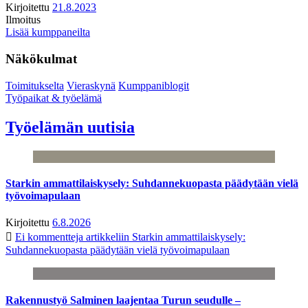
Kirjoitettu
21.8.2023
Ilmoitus
Lisää kumppaneilta
Näkökulmat
Toimitukselta
Vieraskynä
Kumppaniblogit
Työpaikat & työelämä
Työelämän uutisia
Starkin ammattilaiskysely: Suhdannekuopasta päädytään vielä
työvoimapulaan
Kirjoitettu
6.8.2026
Ei kommentteja
artikkeliin Starkin ammattilaiskysely:
Suhdannekuopasta päädytään vielä työvoimapulaan
Rakennustyö Salminen laajentaa Turun seudulle –