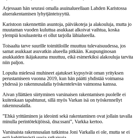
Arjessaan hän seurasi omalla asuinalueellaan Lahden Karistossa
aluerakentamisen lyhytjänteisyyttä.
Karistoon rakennettiin asuntoja, päiväkoteja ja alakouluja, mutta jo
muutaman vuoden kuluttua asukkaat alkoivat vaihtua, koska
ylempiä kouluasteita ei ollut tarjolla lähialueella.
Toisaalta tarve suurille toimitiloille muuttuu tulevaisuudessa, jos
samat asukkaat asuvatkin alueella pitkään. Kaupunginosan
asukkaiden ikäjakauma muuttuu, eikä esimerkiksi alakouluja tarvita
niin paljon.
Lopulta mielessä muhineet ajatukset kypsyivät oman yrityksen
perustamiseen vuonna 2019, kun hän päätti yhdistää voimansa
yhdessä jo rakennusalalla työskentelevän vaimonsa kanssa.
Aivan yllättäen siirtyminen varsinaisen rakentamisen puolelle ei
kuitenkaan tapahtunut, sillä myös Varkan isä on työskennellyt
rakennusalalla.
”Ehkä yrittäminen ja ideointi sekä rakentaminen ovat jollain tavalla
minulla perintötekijöissä, dna:ssani”, Varkka kertoo.
Varsinaista rakennusalan tutkintoa Joni Varkalla ei ole, mutta se ei
estä kehittämästä uusia ratkaisuja.