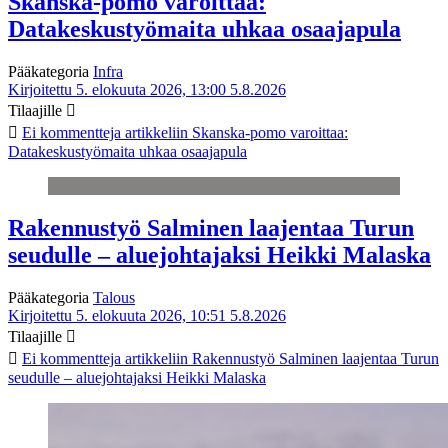
Skanska-pomo varoittaa:
Datakeskustyömaita uhkaa osaajapula
Pääkategoria
Infra
Kirjoitettu 5. elokuuta 2026, 13:00
5.8.2026
Tilaajille
Ei kommentteja
artikkeliin Skanska-pomo varoittaa:
Datakeskustyömaita uhkaa osaajapula
Rakennustyö Salminen laajentaa Turun
seudulle – aluejohtajaksi Heikki Malaska
Pääkategoria
Talous
Kirjoitettu 5. elokuuta 2026, 10:51
5.8.2026
Tilaajille
Ei kommentteja
artikkeliin Rakennustyö Salminen laajentaa Turun
seudulle – aluejohtajaksi Heikki Malaska