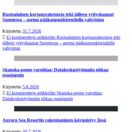
Ruotsalainen korjausrakentaja teki jälleen yrityskaupat
Suomessa – asema pääkaupunkiseudulla vahvistuu
Kirjoitettu
31.7.2026
Ei kommentteja
artikkeliin Ruotsalainen korjausrakentaja teki
jälleen yrityskaupat Suomessa – asema pääkaupunkiseudulla
vahvistuu
Skanska-pomo varoittaa: Datakeskustyömaita uhkaa
osaajapula
Kirjoitettu
5.8.2026
Ei kommentteja
artikkeliin Skanska-pomo varoittaa:
Datakeskustyömaita uhkaa osaajapula
Aurora Sea Resortin rakentaminen käynnistyy Iissä
Kirjoitettu
30.7.2026