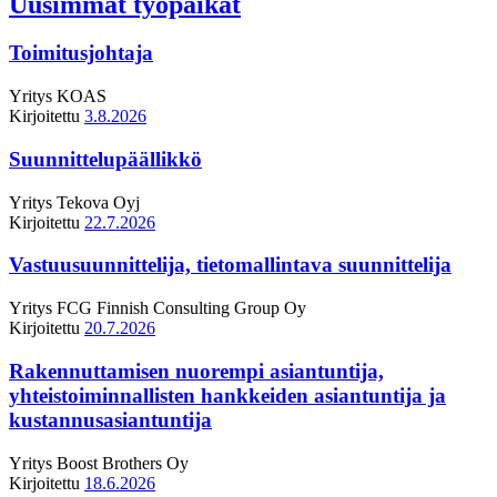
Uusimmat työpaikat
Toimitusjohtaja
Yritys
KOAS
Kirjoitettu
3.8.2026
Suunnittelupäällikkö
Yritys
Tekova Oyj
Kirjoitettu
22.7.2026
Vastuusuunnittelija, tietomallintava suunnittelija
Yritys
FCG Finnish Consulting Group Oy
Kirjoitettu
20.7.2026
Rakennuttamisen nuorempi asiantuntija,
yhteistoiminnallisten hankkeiden asiantuntija ja
kustannusasiantuntija
Yritys
Boost Brothers Oy
Kirjoitettu
18.6.2026