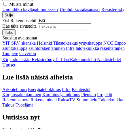
Muista minut
Unohditko käyttäjätunnuksesi?
Unohditko salasanasi?
Rekisteröidy
Sulje
Etsi Rakennuslehti.fistä
Hae tältä sivustolta
Haku
Suositut avainsanat
YIT
SRV
skanska
Helsinki
Tilastokeskus
yrityskauppa
NCC
Espoo
asuntokauppa
asuntorakentaminen
Infra
talotekniikka
rakentaminen
Tampere
Caverion
Kirjaudu sisään
Rekisteröidy
Tilaa Rakennuslehti
Näköislehdet
Uutiset
Lue lisää näistä aiheista
Arkkitehtuuri
Energiatehokkuus
Infra
Kiinteistöt
Korjausrakentaminen
Koulutus ja tutkimus
Pientalo
Projektit
Rakennustuote
Rakentaminen
RaksaTV
Suunnittelu
Talotekniikka
Talous
Työelämä
Uutisissa nyt