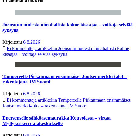
Uusimmat artikkelit
Joensuun uudesta uimahallista kolme kisaajaa – voittaja selviää
syksyllä
Kirjoitettu
6.8.2026
Ei kommentteja
artikkeliin Joensuun uudesta uimahallista kolme
kisaajaa – voittaja selviää syksyllä
Tampereelle Pirkanmaan ensimmäiset Joutsenmerkki-talot –
rakentajana JM Suomi
Kirjoitettu
6.8.2026
Ei kommentteja
artikkeliin Tampereelle Pirkanmaan ensimmäiset
Joutsenmerkki-talot – rakentajana JM Suomi
Enersenselle sähköasemaurakka Kouvolasta – virtaa
Myllykosken datakeskukselle
Kirjoitettu
6.8.2026