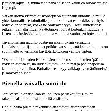
jätteiden lajittelua, mutta tänä päivänä sanan kaiku on huomattavasti
laajempi.
Varkan luoma kiertotalouskonsepti on suunnattu kunnille ja muille
yhteiskunnallisille toimijoille, joihin kuuluvat esimerkiksi yksityiset
hoiva-alan toimijat, koska ne omistavat tyypillisesti kiinteistönsä
pitkään. Samalla niiden käyttötarpeet voivat kuitenkin muuttua ja
lastensuojeluyksikkö voi muuttua vaikkapa vanhusten hoivakodiksi.
Tavanomaisiin muuntojoustaviin rakennuksiin verrattuna
lahtelaisurakoitsijan kohteet poikkeavat siinä, että koko rakennus on
suunniteltu jo valmiiksi käyttötarkoituksen vaihtoa varten.
”Esimerkiksi Lahden Renkomäen kohteen suunnitelmien ’päälle’
voidaan asettaa täysin uudet käyttösuunnitelmat ja pohjapaperissa
kaikki on jo valmiina. Parhaiten se näkyy vaikkapa viemäröinneissä
ja sähkövedoissa.”
Pienellä vaivalla suuri ilo
Joni Varkalla on itsellään kaupallinen peruskoulutus, mutta
rakennusalan koulutusta hänellä ei siis ole.
Hän ei halua puuttua rakennusalan ammattilaisten tekemään