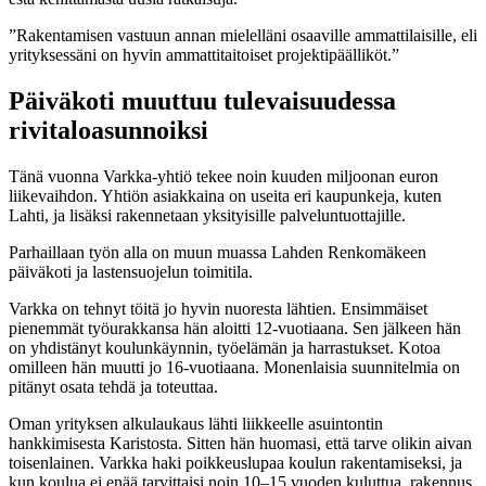
”Rakentamisen vastuun annan mielelläni osaaville ammattilaisille, eli
yrityksessäni on hyvin ammattitaitoiset projektipäälliköt.”
Päiväkoti muuttuu tulevaisuudessa
rivitaloasunnoiksi
Tänä vuonna Varkka-yhtiö tekee noin kuuden miljoonan euron
liikevaihdon. Yhtiön asiakkaina on useita eri kaupunkeja, kuten
Lahti, ja lisäksi rakennetaan yksityisille palveluntuottajille.
Parhaillaan työn alla on muun muassa Lahden Renkomäkeen
päiväkoti ja lastensuojelun toimitila.
Varkka on tehnyt töitä jo hyvin nuoresta lähtien. Ensimmäiset
pienemmät työurakkansa hän aloitti 12-vuotiaana. Sen jälkeen hän
on yhdistänyt koulunkäynnin, työelämän ja harrastukset. Kotoa
omilleen hän muutti jo 16-vuotiaana. Monenlaisia suunnitelmia on
pitänyt osata tehdä ja toteuttaa.
Oman yrityksen alkulaukaus lähti liikkeelle asuintontin
hankkimisesta Karistosta. Sitten hän huomasi, että tarve olikin aivan
toisenlainen. Varkka haki poikkeuslupaa koulun rakentamiseksi, ja
kun koulua ei enää tarvittaisi noin 10–15 vuoden kuluttua, rakennus