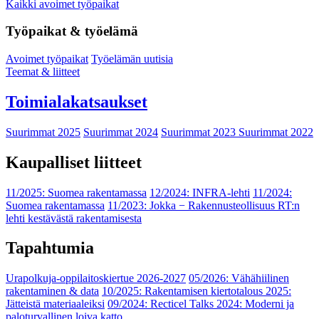
Kaikki avoimet työpaikat
Työpaikat & työelämä
Avoimet työpaikat
Työelämän uutisia
Teemat & liitteet
Toimialakatsaukset
Suurimmat 2025
Suurimmat 2024
Suurimmat 2023
Suurimmat 2022
Kaupalliset liitteet
11/2025: Suomea rakentamassa
12/2024: INFRA-lehti
11/2024:
Suomea rakentamassa
11/2023: Jokka − Rakennusteollisuus RT:n
lehti kestävästä rakentamisesta
Tapahtumia
Urapolkuja-oppilaitoskiertue 2026-2027
05/2026: Vähähiilinen
rakentaminen & data
10/2025: Rakentamisen kiertotalous 2025:
Jätteistä materiaaleiksi
09/2024: Recticel Talks 2024: Moderni ja
paloturvallinen loiva katto