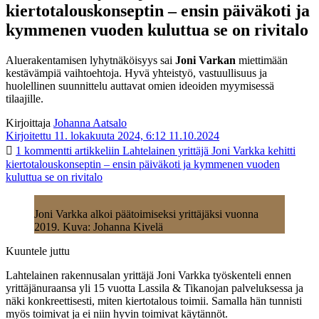
kiertotalouskonseptin – ensin päiväkoti ja
kymmenen vuoden kuluttua se on rivitalo
Aluerakentamisen lyhytnäköisyys sai
Joni Varkan
miettimään
kestävämpiä vaihtoehtoja. Hyvä yhteistyö, vastuullisuus ja
huolellinen suunnittelu auttavat omien ideoiden myymisessä
tilaajille.
Kirjoittaja
Johanna Aatsalo
Kirjoitettu 11. lokakuuta 2024, 6:12
11.10.2024
1 kommentti
artikkeliin Lahtelainen yrittäjä Joni Varkka kehitti
kiertotalouskonseptin – ensin päiväkoti ja kymmenen vuoden
kuluttua se on rivitalo
Joni Varkka alkoi päätoimiseksi yrittäjäksi vuonna
2019. Kuva: Johanna Kivelä
Kuuntele juttu
Lahtelainen rakennusalan yrittäjä Joni Varkka työskenteli ennen
yrittäjänuraansa yli 15 vuotta Lassila & Tikanojan palveluksessa ja
näki konkreettisesti, miten kiertotalous toimii. Samalla hän tunnisti
myös toimivat ja ei niin hyvin toimivat käytännöt.