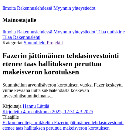
Ilmoita Rakennuslehdessä
Myynnin yhteystiedot
Mainostajalle
Ilmoita Rakennuslehdessä
Myynnin yhteystiedot
Tilaa uutiskirje
Tilaa Rakennuslehti
Kategoriat
Suunnittelu
Projektit
Fazerin jättimäinen tehdasinvestointi
etenee taas hallituksen peruttua
makeisveron korotuksen
Suunnitellun arvonlisäveron korotuksen vuoksi Fazer keskeytti
viime keväänä uutta suklaatehdasta koskevan
investointisuunnitelmansa.
Kirjoittaja
Hannu Lättilä
Kirjoitettu 4. maaliskuuta 2025, 12:31
4.3.2025
Tilaajille
Ei kommentteja
artikkeliin Fazerin jättimäinen tehdasinvestointi
etenee taas hallituksen peruttua makeisveron korotuksen