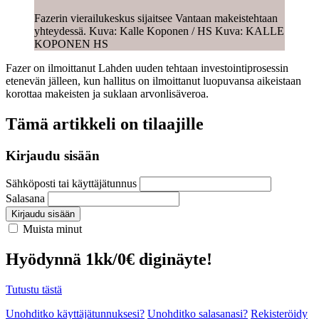
Fazerin vierailukeskus sijaitsee Vantaan makeistehtaan
yhteydessä. Kuva: Kalle Koponen / HS Kuva: KALLE
KOPONEN HS
Fazer on ilmoittanut Lahden uuden tehtaan investointiprosessin
etenevän jälleen, kun hallitus on ilmoittanut luopuvansa aikeistaan
korottaa makeisten ja suklaan arvonlisäveroa.
Tämä artikkeli on tilaajille
Kirjaudu sisään
Sähköposti tai käyttäjätunnus
Salasana
Kirjaudu sisään
Muista minut
Hyödynnä 1kk/0€ diginäyte!
Tutustu tästä
Unohditko käyttäjätunnuksesi?
Unohditko salasanasi?
Rekisteröidy