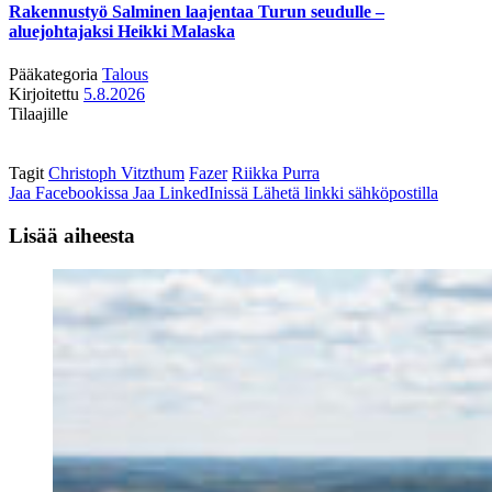
Rakennustyö Salminen laajentaa Turun seudulle –
aluejohtajaksi Heikki Malaska
Pääkategoria
Talous
Kirjoitettu
5.8.2026
Tilaajille
Tagit
Christoph Vitzthum
Fazer
Riikka Purra
Jaa Facebookissa
Jaa LinkedInissä
Lähetä linkki sähköpostilla
Lisää aiheesta