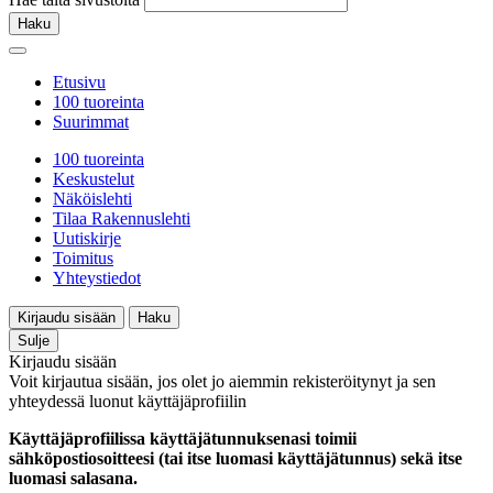
Haku
Etusivu
100 tuoreinta
Suurimmat
100 tuoreinta
Keskustelut
Näköislehti
Tilaa Rakennuslehti
Uutiskirje
Toimitus
Yhteystiedot
Kirjaudu sisään
Haku
Sulje
Kirjaudu sisään
Voit kirjautua sisään, jos olet jo aiemmin rekisteröitynyt ja sen
yhteydessä luonut käyttäjäprofiilin
Käyttäjäprofiilissa käyttäjätunnuksenasi toimii
sähköpostiosoitteesi (tai itse luomasi käyttäjätunnus) sekä itse
luomasi salasana.