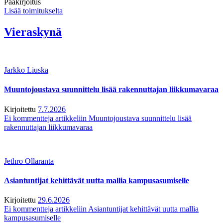
Pääkirjoitus
Lisää toimitukselta
Vieraskynä
Jarkko Liuska
Muuntojoustava suunnittelu lisää rakennuttajan liikkumavaraa
Kirjoitettu
7.7.2026
Ei kommentteja
artikkeliin Muuntojoustava suunnittelu lisää
rakennuttajan liikkumavaraa
Jethro Ollaranta
Asiantuntijat kehittävät uutta mallia kampusasumiselle
Kirjoitettu
29.6.2026
Ei kommentteja
artikkeliin Asiantuntijat kehittävät uutta mallia
kampusasumiselle