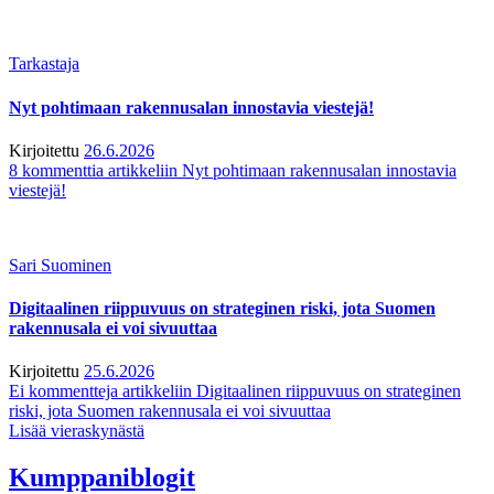
Tarkastaja
Nyt pohtimaan rakennusalan innostavia viestejä!
Kirjoitettu
26.6.2026
8 kommenttia
artikkeliin Nyt pohtimaan rakennusalan innostavia
viestejä!
Sari Suominen
Digitaalinen riippuvuus on strateginen riski, jota Suomen
rakennusala ei voi sivuuttaa
Kirjoitettu
25.6.2026
Ei kommentteja
artikkeliin Digitaalinen riippuvuus on strateginen
riski, jota Suomen rakennusala ei voi sivuuttaa
Lisää vieraskynästä
Kumppaniblogit