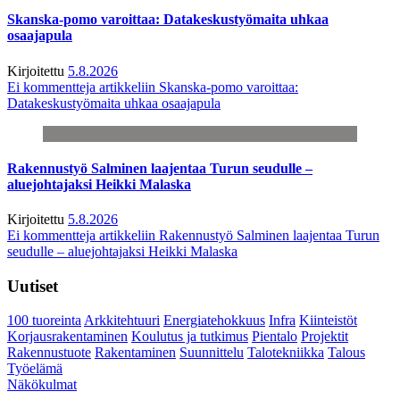
Skanska-pomo varoittaa: Datakeskustyömaita uhkaa
osaajapula
Kirjoitettu
5.8.2026
Ei kommentteja
artikkeliin Skanska-pomo varoittaa:
Datakeskustyömaita uhkaa osaajapula
Rakennustyö Salminen laajentaa Turun seudulle –
aluejohtajaksi Heikki Malaska
Kirjoitettu
5.8.2026
Ei kommentteja
artikkeliin Rakennustyö Salminen laajentaa Turun
seudulle – aluejohtajaksi Heikki Malaska
Uutiset
100 tuoreinta
Arkkitehtuuri
Energiatehokkuus
Infra
Kiinteistöt
Korjausrakentaminen
Koulutus ja tutkimus
Pientalo
Projektit
Rakennustuote
Rakentaminen
Suunnittelu
Talotekniikka
Talous
Työelämä
Näkökulmat