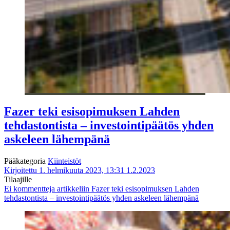
Fazer teki esisopimuksen Lahden
tehdastontista – investointipäätös yhden
askeleen lähempänä
Pääkategoria
Kiinteistöt
Kirjoitettu 1. helmikuuta 2023, 13:31
1.2.2023
Tilaajille
Ei kommentteja
artikkeliin Fazer teki esisopimuksen Lahden
tehdastontista – investointipäätös yhden askeleen lähempänä