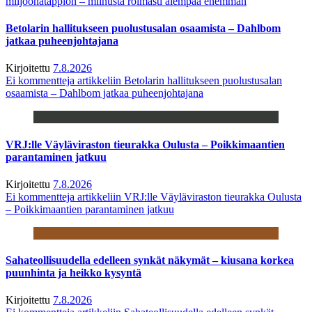
miljoonatappion – miinusta roimasti aiempaa enemmän
Betolarin hallitukseen puolustusalan osaamista – Dahlbom
jatkaa puheenjohtajana
Kirjoitettu
7.8.2026
Ei kommentteja
artikkeliin Betolarin hallitukseen puolustusalan
osaamista – Dahlbom jatkaa puheenjohtajana
VRJ:lle Väyläviraston tieurakka Oulusta – Poikkimaantien
parantaminen jatkuu
Kirjoitettu
7.8.2026
Ei kommentteja
artikkeliin VRJ:lle Väyläviraston tieurakka Oulusta
– Poikkimaantien parantaminen jatkuu
Sahateollisuudella edelleen synkät näkymät – kiusana korkea
puunhinta ja heikko kysyntä
Kirjoitettu
7.8.2026