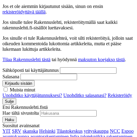
Jos et ole aiemmin kirjautunut sisään, sinun on ensin
rekisteröidyttävä täällä
.
Jos sinulle tulee Rakennuslehti, rekisteröitymällä saat kaikki
rakennuslehti.fi-sisällöt luettavaksesi.
Jos sinulle ei tule Rakennuslehteä, voit silti rekisteröityä, jolloin saat
oikeuden kommentoida lukottomia artikkeleita, mutta et pääse
lukemaan lukittuja artikkeleita.
Tilaa Rakennuslehti tästä
tai hyödynnä
maksuton koejakso tästä
.
Sähköposti tai käyttäjätunnus
Salasana
Kirjaudu sisään
Muista minut
Unohditko käyttäjätunnuksesi?
Unohditko salasanasi?
Rekisteröidy
Sulje
Etsi Rakennuslehti.fistä
Hae tältä sivustolta
Haku
Suositut avainsanat
YIT
SRV
skanska
Helsinki
Tilastokeskus
yrityskauppa
NCC
Espoo
asuntokauppa
asuntorakentaminen
Infra
talotekniikka
rakentaminen