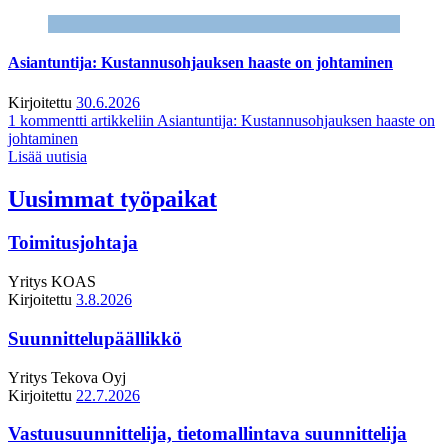
Asiantuntija: Kustannusohjauksen haaste on johtaminen
Kirjoitettu
30.6.2026
1 kommentti
artikkeliin Asiantuntija: Kustannusohjauksen haaste on
johtaminen
Lisää uutisia
Uusimmat työpaikat
Toimitusjohtaja
Yritys
KOAS
Kirjoitettu
3.8.2026
Suunnittelupäällikkö
Yritys
Tekova Oyj
Kirjoitettu
22.7.2026
Vastuusuunnittelija, tietomallintava suunnittelija