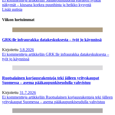
Ei kommentteja
artikkeliin Sahateollisuudella edelleen synkät
näkymät – kiusana korkea puunhinta ja heikko kysyntä
Lisää uutisia
Viikon luetuimmat
GRK:lle infraurakka datakeskuksesta – työt jo käynnissä
Kirjoitettu
3.8.2026
Ei kommentteja
artikkeliin GRK:lle infraurakka datakeskuksesta –
työt jo käynnissä
Ruotsalainen korjausrakentaja teki jälleen yrityskaupat
Suomessa – asema pääkaupunkiseudulla vahvistuu
Kirjoitettu
31.7.2026
Ei kommentteja
artikkeliin Ruotsalainen korjausrakentaja teki jälleen
yrityskaupat Suomessa – asema pääkaupunkiseudulla vahvistuu