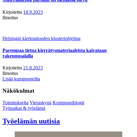
Kirjoitettu
18.9.2023
Ilmoitus
Helsingin kiertotalouden klusteriohjelma
Parempaa tietoa kierrätysmateriaaleista kaivataan
rakennusalalla
Kirjoitettu
21.8.2023
Ilmoitus
Lisää kumppaneilta
Näkökulmat
Toimitukselta
Vieraskynä
Kumppaniblogit
Työpaikat & työelämä
Työelämän uutisia