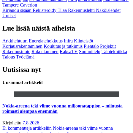
Tampere
Caverion
Kirjaudu sisään
Rekisteröidy
Tilaa Rakennuslehti
Näköislehdet
Uutiset
Lue lisää näistä aiheista
Arkkitehtuuri
Energiatehokkuus
Infra
Kiinteistöt
Korjausrakentaminen
Koulutus ja tutkimus
Pientalo
Projektit
Rakennustuote
Rakentaminen
RaksaTV
Suunnittelu
Talotekniikka
Talous
Työelämä
Uutisissa nyt
Uusimmat artikkelit
Nokia-areena teki viime vuonna miljoonatappion – miinusta
roimasti aiempaa enemmän
Kirjoitettu
7.8.2026
Ei kommentteja
artikkeliin Nokia-areena teki viime vuonna