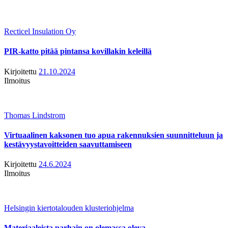
Recticel Insulation Oy
PIR-katto pitää pintansa kovillakin keleillä
Kirjoitettu
21.10.2024
Ilmoitus
Thomas Lindstrom
Virtuaalinen kaksonen tuo apua rakennuksien suunnitteluun ja
kestävyystavoitteiden saavuttamiseen
Kirjoitettu
24.6.2024
Ilmoitus
Helsingin kiertotalouden klusteriohjelma
Materiaaleista parhain on olemassa oleva