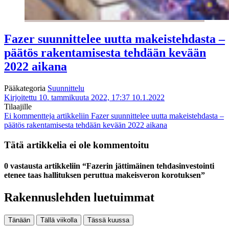
Fazer suunnittelee uutta makeistehdasta –
päätös rakentamisesta tehdään kevään
2022 aikana
Pääkategoria
Suunnittelu
Kirjoitettu 10. tammikuuta 2022, 17:37
10.1.2022
Tilaajille
Ei kommentteja
artikkeliin Fazer suunnittelee uutta makeistehdasta –
päätös rakentamisesta tehdään kevään 2022 aikana
Tätä artikkelia ei ole kommentoitu
0 vastausta artikkeliin “Fazerin jättimäinen tehdasinvestointi
etenee taas hallituksen peruttua makeisveron korotuksen”
Rakennuslehden luetuimmat
Tänään
Tällä viikolla
Tässä kuussa