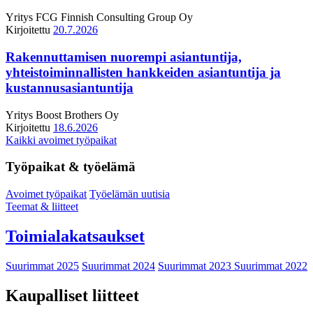
Yritys
FCG Finnish Consulting Group Oy
Kirjoitettu
20.7.2026
Rakennuttamisen nuorempi asiantuntija,
yhteistoiminnallisten hankkeiden asiantuntija ja
kustannusasiantuntija
Yritys
Boost Brothers Oy
Kirjoitettu
18.6.2026
Kaikki avoimet työpaikat
Työpaikat & työelämä
Avoimet työpaikat
Työelämän uutisia
Teemat & liitteet
Toimialakatsaukset
Suurimmat 2025
Suurimmat 2024
Suurimmat 2023
Suurimmat 2022
Kaupalliset liitteet