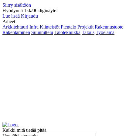
Siirry sisältöön
Hyödynnä 1kk/0€ diginäyte!
Lue lisää
Kirjaudu
Aiheet
Arkkitehtuuri
Infra
Kiinteistöt
Pientalo
Projektit
Rakennustuote
Rakentaminen
Suunnittelu
Talotekniikka
Talous
Työelämä
Kaikki mitä tietää pitää
Hae tältä sivustolta