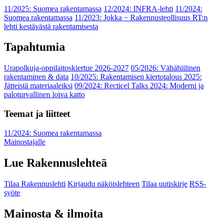
11/2025: Suomea rakentamassa
12/2024: INFRA-lehti
11/2024:
Suomea rakentamassa
11/2023: Jokka − Rakennusteollisuus RT:n
lehti kestävästä rakentamisesta
Tapahtumia
Urapolkuja-oppilaitoskiertue 2026-2027
05/2026: Vähähiilinen
rakentaminen & data
10/2025: Rakentamisen kiertotalous 2025:
Jätteistä materiaaleiksi
09/2024: Recticel Talks 2024: Moderni ja
paloturvallinen loiva katto
Teemat ja liitteet
11/2024: Suomea rakentamassa
Mainostajalle
Lue Rakennuslehteä
Tilaa Rakennuslehti
Kirjaudu näköislehteen
Tilaa uutiskirje
RSS-
syöte
Mainosta & ilmoita