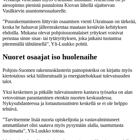
aiesopimus pienistä puutaloista Kiovan lähellä sijaitsevan
Vasilkievin asuntomessualueelle.
”Puurakentamiseen liittyvän osaamisen vienti Ukrainaan on tärkeää,
koska he haluavat jälleenrakentaa maataan kestävän kehityksen
ehdoilla. Mukana olevat pohjoissuomalaiset yritykset voisivat
perustaa sinne sisar- tai tytäryrityksen, joka jatkaisi tuotantoa
pitemmällä tähtäimellä”, Yli-Luukko pohtii.
Nuoret osaajat iso huolenaihe
Pohjois-Suomen rakennusklusterin painopisteiksi on kirjattu myös
kiertotalous sekä hiilineutraalit ja energiatehokkaat tulevaisuuden
talot.
Yksi keskeinen ja pitkälle tulevaisuuteen kantava työsarka on alan
vetovoiman parantaminen etenkin nuorten keskuudessa.
Nykysuhdanteessa ja lomautusuutisten keskellä se ei ole helppo
tehtävä.
”Tarvitsemme lisää nuoria opiskelijoita ja vastavalmistuneet
ammattilaiset olisi saatava myös pysymään alalla, taantumasta
huolimatta”, Yli-Luukko toteaa.