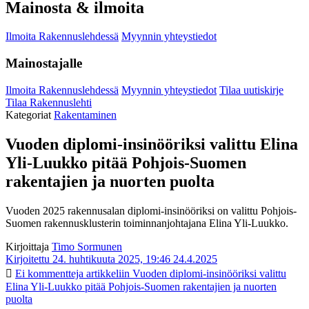
Mainosta & ilmoita
Ilmoita Rakennuslehdessä
Myynnin yhteystiedot
Mainostajalle
Ilmoita Rakennuslehdessä
Myynnin yhteystiedot
Tilaa uutiskirje
Tilaa Rakennuslehti
Kategoriat
Rakentaminen
Vuoden diplomi-insinööriksi valittu Elina
Yli-Luukko pitää Pohjois-Suomen
rakentajien ja nuorten puolta
Vuoden 2025 rakennusalan diplomi-insinööriksi on valittu Pohjois-
Suomen rakennusklusterin toiminnanjohtajana Elina Yli-Luukko.
Kirjoittaja
Timo Sormunen
Kirjoitettu 24. huhtikuuta 2025, 19:46
24.4.2025
Ei kommentteja
artikkeliin Vuoden diplomi-insinööriksi valittu
Elina Yli-Luukko pitää Pohjois-Suomen rakentajien ja nuorten
puolta