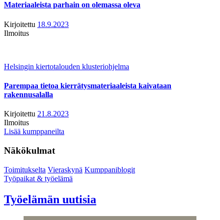
Materiaaleista parhain on olemassa oleva
Kirjoitettu
18.9.2023
Ilmoitus
Helsingin kiertotalouden klusteriohjelma
Parempaa tietoa kierrätysmateriaaleista kaivataan
rakennusalalla
Kirjoitettu
21.8.2023
Ilmoitus
Lisää kumppaneilta
Näkökulmat
Toimitukselta
Vieraskynä
Kumppaniblogit
Työpaikat & työelämä
Työelämän uutisia