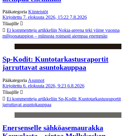
Pääkategoria
Kiinteistöt
Kirjoitettu 7. elokuuta 2026, 15:22
7.8.2026
Tilaajille
Ei kommentteja
artikkeliin Nokia-areena teki viime vuonna
miljoonatappion – miinusta roimasti aiempaa enemmän
Sp-Kodit: Kuntotarkastusraportit
jarruttavat asuntokauppaa
Pääkategoria
Asunnot
Kirjoitettu 6. elokuuta 2026, 9:23
6.8.2026
Tilaajille
Ei kommentteja
artikkeliin Sp-Kodit: Kuntotarkastusraportit
jarruttavat asuntokauppaa
Enersenselle sähköasemaurakka
Kouvolasta – virtaa Myllykosken