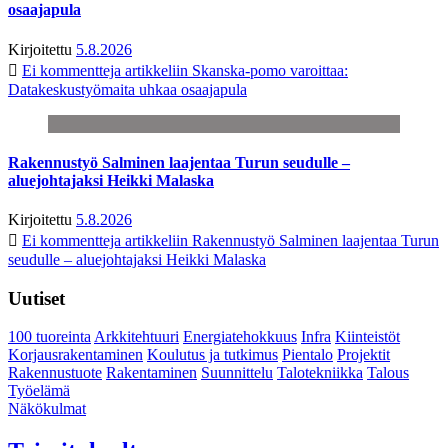
osaajapula
Kirjoitettu
5.8.2026
Ei kommentteja
artikkeliin Skanska-pomo varoittaa:
Datakeskustyömaita uhkaa osaajapula
Rakennustyö Salminen laajentaa Turun seudulle –
aluejohtajaksi Heikki Malaska
Kirjoitettu
5.8.2026
Ei kommentteja
artikkeliin Rakennustyö Salminen laajentaa Turun
seudulle – aluejohtajaksi Heikki Malaska
Uutiset
100 tuoreinta
Arkkitehtuuri
Energiatehokkuus
Infra
Kiinteistöt
Korjausrakentaminen
Koulutus ja tutkimus
Pientalo
Projektit
Rakennustuote
Rakentaminen
Suunnittelu
Talotekniikka
Talous
Työelämä
Näkökulmat