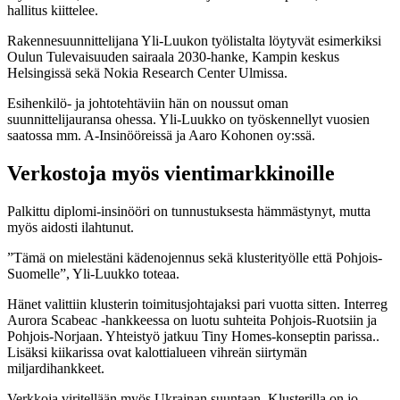
hallitus kiittelee.
Rakennesuunnittelijana Yli-Luukon työlistalta löytyvät esimerkiksi
Oulun Tulevaisuuden sairaala 2030-hanke, Kampin keskus
Helsingissä sekä Nokia Research Center Ulmissa.
Esihenkilö- ja johtotehtäviin hän on noussut oman
suunnittelijauransa ohessa. Yli-Luukko on työskennellyt vuosien
saatossa mm. A-Insinööreissä ja Aaro Kohonen oy:ssä.
Verkostoja myös vientimarkkinoille
Palkittu diplomi-insinööri on tunnustuksesta hämmästynyt, mutta
myös aidosti ilahtunut.
”Tämä on mielestäni kädenojennus sekä klusterityölle että Pohjois-
Suomelle”, Yli-Luukko toteaa.
Hänet valittiin klusterin toimitusjohtajaksi pari vuotta sitten. Interreg
Aurora Scabeac -hankkeessa on luotu suhteita Pohjois-Ruotsiin ja
Pohjois-Norjaan. Yhteistyö jatkuu Tiny Homes-konseptin parissa..
Lisäksi kiikarissa ovat kalottialueen vihreän siirtymän
miljardihankkeet.
Verkkoja viritellään myös Ukrainan suuntaan. Klusterilla on jo