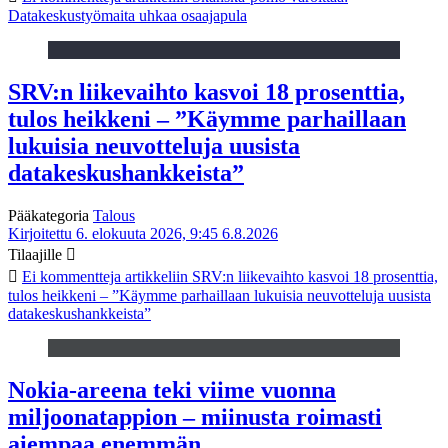
Datakeskustyömaita uhkaa osaajapula
SRV:n liikevaihto kasvoi 18 prosenttia,
tulos heikkeni – ”Käymme parhaillaan
lukuisia neuvotteluja uusista
datakeskushankkeista”
Pääkategoria
Talous
Kirjoitettu 6. elokuuta 2026, 9:45
6.8.2026
Tilaajille
Ei kommentteja
artikkeliin SRV:n liikevaihto kasvoi 18 prosenttia,
tulos heikkeni – ”Käymme parhaillaan lukuisia neuvotteluja uusista
datakeskushankkeista”
Nokia-areena teki viime vuonna
miljoonatappion – miinusta roimasti
aiempaa enemmän