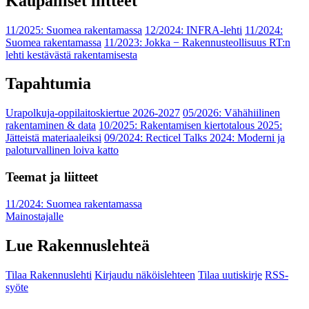
Kaupalliset liitteet
11/2025: Suomea rakentamassa
12/2024: INFRA-lehti
11/2024:
Suomea rakentamassa
11/2023: Jokka − Rakennusteollisuus RT:n
lehti kestävästä rakentamisesta
Tapahtumia
Urapolkuja-oppilaitoskiertue 2026-2027
05/2026: Vähähiilinen
rakentaminen & data
10/2025: Rakentamisen kiertotalous 2025:
Jätteistä materiaaleiksi
09/2024: Recticel Talks 2024: Moderni ja
paloturvallinen loiva katto
Teemat ja liitteet
11/2024: Suomea rakentamassa
Mainostajalle
Lue Rakennuslehteä
Tilaa Rakennuslehti
Kirjaudu näköislehteen
Tilaa uutiskirje
RSS-
syöte