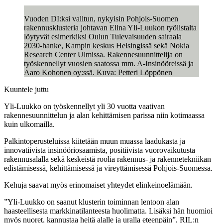
Vuoden DI:ksi valitun, nykyisin Pohjois-Suomen
rakennusklusteria johtavan Elina Yli-Luukon työlistalta
löytyvät esimerkiksi Oulun Tulevaisuuden sairaala
2030-hanke, Kampin keskus Helsingissä sekä Nokia
Research Center Ulmissa. Rakennesuunnittelija on
työskennellyt vuosien saatossa mm. A-Insinööreissä ja
Aaro Kohonen oy:ssä. Kuva: Petteri Löppönen
Kuuntele juttu
Yli-Luukko on työskennellyt yli 30 vuotta vaativan
rakennesuunnittelun ja alan kehittämisen parissa niin kotimaassa
kuin ulkomailla.
Palkintoperusteluissa kiitetään muun muassa laadukasta ja
innovatiivista insinööriosaamista, positiivista vuorovaikutusta
rakennusalalla sekä keskeistä roolia rakennus- ja rakennetekniikan
edistämisessä, kehittämisessä ja vireyttämisessä Pohjois-Suomessa.
Kehuja saavat myös erinomaiset yhteydet elinkeinoelämään.
”Yli-Luukko on saanut klusterin toiminnan lentoon alan
haasteellisesta markkinatilanteesta huolimatta. Lisäksi hän huomioi
myös nuoret, kannustaa heitä alalle ja uralla eteenpäin”, RIL:n