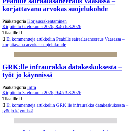
Peabille sairaalasaneeraus Vaasassa –
korjattavana arvokas suojelukohde
Pääkategoria
Korjausrakentaminen
Kirjoitettu 6. elokuuta 2026, 8:46
6.8.2026
Tilaajille
Ei kommentteja
artikkeliin Peabille sairaalasaneeraus Vaasassa –
korjattavana arvokas suojelukohde
GRK:lle infraurakka datakeskuksesta –
työt jo käynnissä
Pääkategoria
Infra
Kirjoitettu 3. elokuuta 2026, 9:45
3.8.2026
Tilaajille
Ei kommentteja
artikkeliin GRK:lle infraurakka datakeskuksesta –
työt jo käynnissä