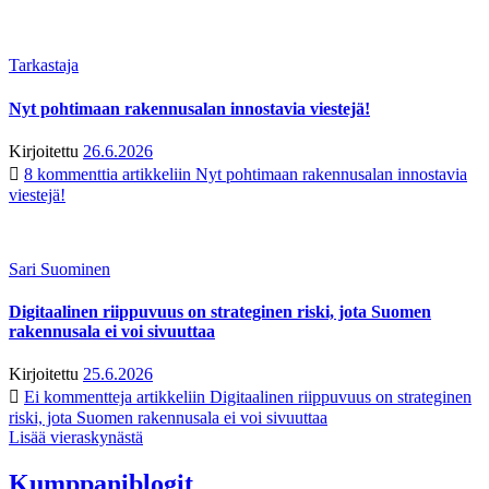
Tarkastaja
Nyt pohtimaan rakennusalan innostavia viestejä!
Kirjoitettu
26.6.2026
8 kommenttia
artikkeliin Nyt pohtimaan rakennusalan innostavia
viestejä!
Sari Suominen
Digitaalinen riippuvuus on strateginen riski, jota Suomen
rakennusala ei voi sivuuttaa
Kirjoitettu
25.6.2026
Ei kommentteja
artikkeliin Digitaalinen riippuvuus on strateginen
riski, jota Suomen rakennusala ei voi sivuuttaa
Lisää vieraskynästä
Kumppaniblogit