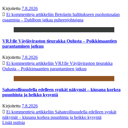
Kirjoitettu
7.8.2026
Ei kommentteja
artikkeliin Betolarin hallitukseen puolustusalan
osaamista – Dahlbom jatkaa puheenjohtajana
VRJ:lle Väyläviraston tieurakka Oulusta – Poikkimaantien
parantaminen jatkuu
Kirjoitettu
7.8.2026
Ei kommentteja
artikkeliin VRJ:lle Väyläviraston tieurakka
Oulusta – Poikkimaantien parantaminen jatkuu
Sahateollisuudella edelleen synkät näkymät – kiusana korkea
puunhinta ja heikko kysyntä
Kirjoitettu
7.8.2026
Ei kommentteja
artikkeliin Sahateollisuudella edelleen synkät
näkymät – kiusana korkea puunhinta ja heikko kysyntä
Lisää uutisia