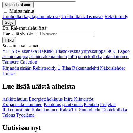
Kirjaudu sisään
Muista minut
Unohditko käyttäjätunnuksesi?
Unohditko salasanasi?
Rekisteröidy
Sulje
Etsi Rakennuslehti.fistä
Hae tältä sivustolta
Haku
Suositut avainsanat
YIT
SRV
skanska
Helsinki
Tilastokeskus
yrityskauppa
NCC
Espoo
asuntokauppa
asuntorakentaminen
Infra
talotekniikka
rakentaminen
Tampere
Caverion
Kirjaudu sisään
Rekisteröidy
Tilaa Rakennuslehti
Näköislehdet
Uutiset
Lue lisää näistä aiheista
Arkkitehtuuri
Energiatehokkuus
Infra
Kiinteistöt
Korjausrakentaminen
Koulutus ja tutkimus
Pientalo
Projektit
Rakennustuote
Rakentaminen
RaksaTV
Suunnittelu
Talotekniikka
Talous
Työelämä
Uutisissa nyt