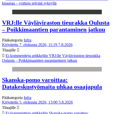
kisaajaa – voittaja selviää syksyllä
VRJ:lle Väyläviraston tieurakka Oulusta
– Poikkimaantien parantaminen jatkuu
Pääkategoria
Infra
Kirjoitettu 7. elokuuta 2026, 11:19
7.8.2026
Tilaajille
Ei kommentteja
artikkeliin VRJ:lle Väyläviraston tieurakka
Oulusta – Poikkimaantien parantaminen jatkuu
Skanska-pomo varoittaa:
Datakeskustyömaita uhkaa osaajapula
Pääkategoria
Infra
Kirjoitettu 5. elokuuta 2026, 13:00
5.8.2026
Tilaajille
Ei kommentteja
artikkeliin Skanska-pomo varoittaa: