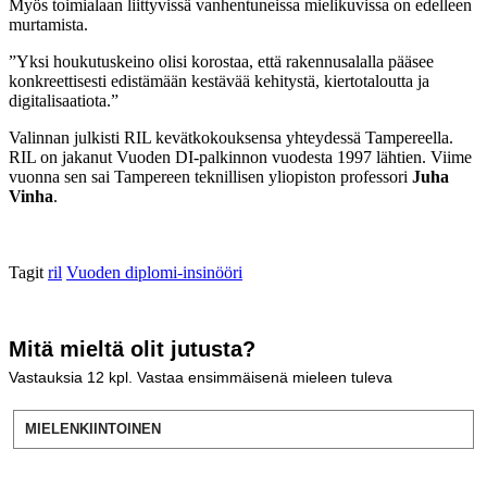
Myös toimialaan liittyvissä vanhentuneissa mielikuvissa on edelleen
murtamista.
”Yksi houkutuskeino olisi korostaa, että rakennusalalla pääsee
konkreettisesti edistämään kestävää kehitystä, kiertotaloutta ja
digitalisaatiota.”
Valinnan julkisti RIL kevätkokouksensa yhteydessä Tampereella.
RIL on jakanut Vuoden DI-palkinnon vuodesta 1997 lähtien. Viime
vuonna sen sai Tampereen teknillisen yliopiston professori
Juha
Vinha
.
Tagit
ril
Vuoden diplomi-insinööri
Mitä mieltä olit jutusta?
Vastauksia
12
kpl. Vastaa ensimmäisenä mieleen tuleva
MIELENKIINTOINEN