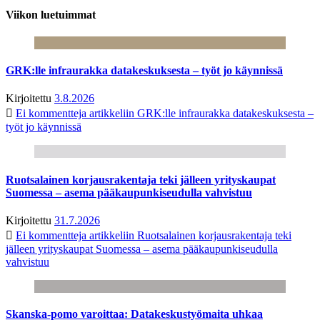
Viikon luetuimmat
GRK:lle infraurakka datakeskuksesta – työt jo käynnissä
Kirjoitettu
3.8.2026
Ei kommentteja
artikkeliin GRK:lle infraurakka datakeskuksesta –
työt jo käynnissä
Ruotsalainen korjausrakentaja teki jälleen yrityskaupat
Suomessa – asema pääkaupunkiseudulla vahvistuu
Kirjoitettu
31.7.2026
Ei kommentteja
artikkeliin Ruotsalainen korjausrakentaja teki
jälleen yrityskaupat Suomessa – asema pääkaupunkiseudulla
vahvistuu
Skanska-pomo varoittaa: Datakeskustyömaita uhkaa