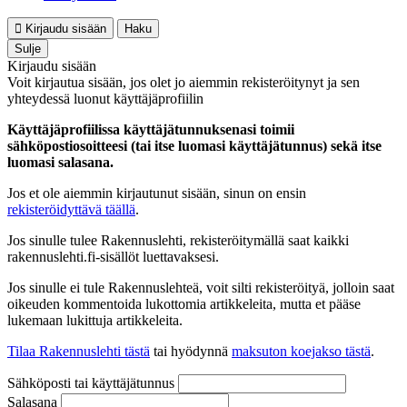
Kirjaudu sisään
Haku
Sulje
Kirjaudu sisään
Voit kirjautua sisään, jos olet jo aiemmin rekisteröitynyt ja sen
yhteydessä luonut käyttäjäprofiilin
Käyttäjäprofiilissa käyttäjätunnuksenasi toimii
sähköpostiosoitteesi (tai itse luomasi käyttäjätunnus) sekä itse
luomasi salasana.
Jos et ole aiemmin kirjautunut sisään, sinun on ensin
rekisteröidyttävä täällä
.
Jos sinulle tulee Rakennuslehti, rekisteröitymällä saat kaikki
rakennuslehti.fi-sisällöt luettavaksesi.
Jos sinulle ei tule Rakennuslehteä, voit silti rekisteröityä, jolloin saat
oikeuden kommentoida lukottomia artikkeleita, mutta et pääse
lukemaan lukittuja artikkeleita.
Tilaa Rakennuslehti tästä
tai hyödynnä
maksuton koejakso tästä
.
Sähköposti tai käyttäjätunnus
Salasana