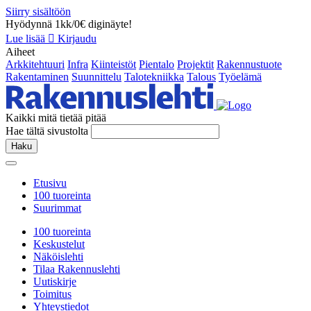
Siirry sisältöön
Hyödynnä 1kk/0€ diginäyte!
Lue lisää
Kirjaudu
Aiheet
Arkkitehtuuri
Infra
Kiinteistöt
Pientalo
Projektit
Rakennustuote
Rakentaminen
Suunnittelu
Talotekniikka
Talous
Työelämä
Kaikki mitä tietää pitää
Hae tältä sivustolta
Haku
Etusivu
100 tuoreinta
Suurimmat
100 tuoreinta
Keskustelut
Näköislehti
Tilaa Rakennuslehti
Uutiskirje
Toimitus
Yhteystiedot