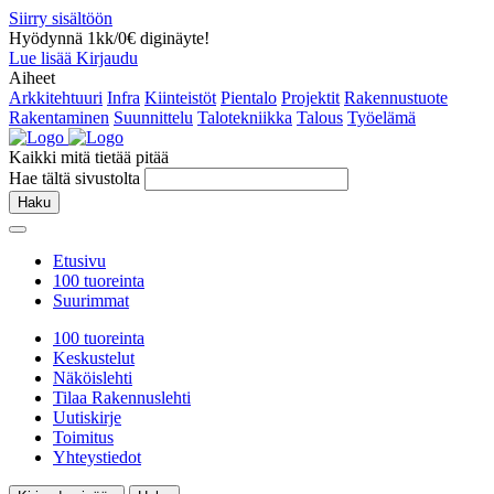
Siirry sisältöön
Hyödynnä 1kk/0€ diginäyte!
Lue lisää
Kirjaudu
Aiheet
Arkkitehtuuri
Infra
Kiinteistöt
Pientalo
Projektit
Rakennustuote
Rakentaminen
Suunnittelu
Talotekniikka
Talous
Työelämä
Kaikki mitä tietää pitää
Hae tältä sivustolta
Haku
Etusivu
100 tuoreinta
Suurimmat
100 tuoreinta
Keskustelut
Näköislehti
Tilaa Rakennuslehti
Uutiskirje
Toimitus
Yhteystiedot