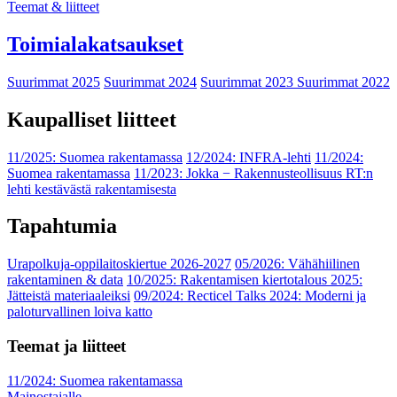
Teemat & liitteet
Toimialakatsaukset
Suurimmat 2025
Suurimmat 2024
Suurimmat 2023
Suurimmat 2022
Kaupalliset liitteet
11/2025: Suomea rakentamassa
12/2024: INFRA-lehti
11/2024:
Suomea rakentamassa
11/2023: Jokka − Rakennusteollisuus RT:n
lehti kestävästä rakentamisesta
Tapahtumia
Urapolkuja-oppilaitoskiertue 2026-2027
05/2026: Vähähiilinen
rakentaminen & data
10/2025: Rakentamisen kiertotalous 2025:
Jätteistä materiaaleiksi
09/2024: Recticel Talks 2024: Moderni ja
paloturvallinen loiva katto
Teemat ja liitteet
11/2024: Suomea rakentamassa
Mainostajalle