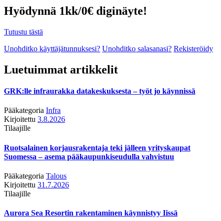
Hyödynnä 1kk/0€ diginäyte!
Tutustu tästä
Unohditko käyttäjätunnuksesi?
Unohditko salasanasi?
Rekisteröidy
Luetuimmat artikkelit
GRK:lle infraurakka datakeskuksesta – työt jo käynnissä
Pääkategoria
Infra
Kirjoitettu
3.8.2026
Tilaajille
Ruotsalainen korjausrakentaja teki jälleen yrityskaupat
Suomessa – asema pääkaupunkiseudulla vahvistuu
Pääkategoria
Talous
Kirjoitettu
31.7.2026
Tilaajille
Aurora Sea Resortin rakentaminen käynnistyy Iissä