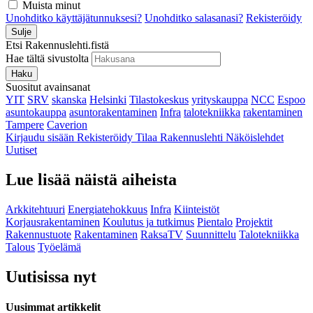
Muista minut
Unohditko käyttäjätunnuksesi?
Unohditko salasanasi?
Rekisteröidy
Sulje
Etsi Rakennuslehti.fistä
Hae tältä sivustolta
Haku
Suositut avainsanat
YIT
SRV
skanska
Helsinki
Tilastokeskus
yrityskauppa
NCC
Espoo
asuntokauppa
asuntorakentaminen
Infra
talotekniikka
rakentaminen
Tampere
Caverion
Kirjaudu sisään
Rekisteröidy
Tilaa Rakennuslehti
Näköislehdet
Uutiset
Lue lisää näistä aiheista
Arkkitehtuuri
Energiatehokkuus
Infra
Kiinteistöt
Korjausrakentaminen
Koulutus ja tutkimus
Pientalo
Projektit
Rakennustuote
Rakentaminen
RaksaTV
Suunnittelu
Talotekniikka
Talous
Työelämä
Uutisissa nyt
Uusimmat artikkelit