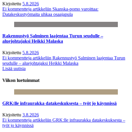
Kirjoitettu
5.8.2026
Ei kommentteja
artikkeliin Skanska-pomo varoittaa:
Datakeskustyömaita uhkaa osaajapula
Rakennustyö Salminen laajentaa Turun seudulle –
aluejohtajaksi Heikki Malaska
Kirjoitettu
5.8.2026
Ei kommentteja
artikkeliin Rakennustyö Salminen laajentaa Turun
seudulle – aluejohtajaksi Heikki Malaska
Lisää uutisia
Viikon luetuimmat
GRK:lle infraurakka datakeskuksesta – työt jo käynnissä
Kirjoitettu
3.8.2026
Ei kommentteja
artikkeliin GRK:lle infraurakka datakeskuksesta –
työt jo käynnissä