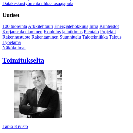
Datakeskustyömaita uhkaa osaajapula
Uutiset
100 tuoreinta
Arkkitehtuuri
Energiatehokkuus
Infra
Kiinteistöt
Korjausrakentaminen
Koulutus ja tutkimus
Pientalo
Projektit
Rakennustuote
Rakentaminen
Suunnittelu
Talotekniikka
Talous
Työelämä
Näkökulmat
Toimitukselta
Tapio Kivistö