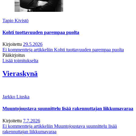
Tapio Kivistö
Kohti tuottavuuden parempaa puolta
Kirjoitettu
29.5.2026
Ei kommentteja
artikkeliin Kohti tuottavuuden parempaa puolta
Pääkirjoitus
Lisää toimitukselta
Vieraskynä
Jarkko Liuska
Muuntojoustava suunnittelu lisää rakennuttajan liikkumavaraa
Kirjoitettu
7.7.2026
Ei kommentteja
artikkeliin Muuntojoustava suunnittelu lisää
rakennuttajan liikkumavaraa