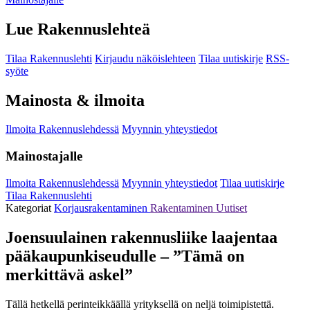
Lue Rakennuslehteä
Tilaa Rakennuslehti
Kirjaudu näköislehteen
Tilaa uutiskirje
RSS-
syöte
Mainosta & ilmoita
Ilmoita Rakennuslehdessä
Myynnin yhteystiedot
Mainostajalle
Ilmoita Rakennuslehdessä
Myynnin yhteystiedot
Tilaa uutiskirje
Tilaa Rakennuslehti
Kategoriat
Korjausrakentaminen
Rakentaminen
Uutiset
Joensuulainen rakennusliike laajentaa
pääkaupunkiseudulle – ”Tämä on
merkittävä askel”
Tällä hetkellä perinteikkäällä yrityksellä on neljä toimipistettä.