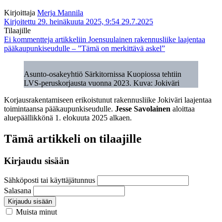
Kirjoittaja
Merja Mannila
Kirjoitettu 29. heinäkuuta 2025, 9:54
29.7.2025
Tilaajille
Ei kommentteja
artikkeliin Joensuulainen rakennusliike laajentaa
pääkaupunkiseudulle – ”Tämä on merkittävä askel”
Asunto-osakeyhtiö Särkitornissa Kuopiossa tehtiin
LVS-peruskorjausta vuonna 2023. Kuva: Jokiväri
Korjausrakentamiseen erikoistunut rakennusliike Jokiväri laajentaa
toimintaansa pääkaupunkiseudulle.
Jesse Savolainen
aloittaa
aluepäällikkönä 1. elokuuta 2025 alkaen.
Tämä artikkeli on tilaajille
Kirjaudu sisään
Sähköposti tai käyttäjätunnus
Salasana
Kirjaudu sisään
Muista minut