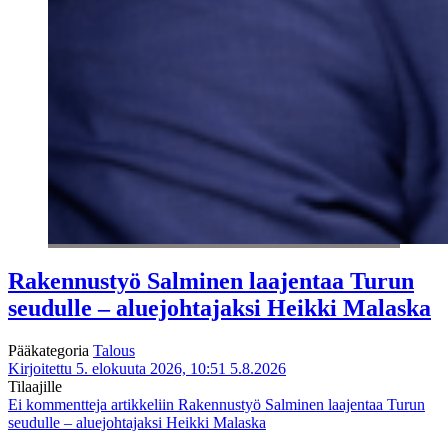
Rakennustyö Salminen laajentaa Turun
seudulle – aluejohtajaksi Heikki Malaska
Pääkategoria
Talous
Kirjoitettu 5. elokuuta 2026, 10:51
5.8.2026
Tilaajille
Ei kommentteja
artikkeliin Rakennustyö Salminen laajentaa Turun
seudulle – aluejohtajaksi Heikki Malaska