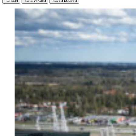
Tänään
Tällä viikolla
Tässä kuussa