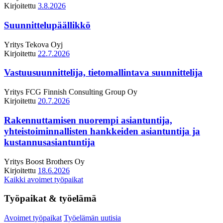
Kirjoitettu
3.8.2026
Suunnittelupäällikkö
Yritys
Tekova Oyj
Kirjoitettu
22.7.2026
Vastuusuunnittelija, tietomallintava suunnittelija
Yritys
FCG Finnish Consulting Group Oy
Kirjoitettu
20.7.2026
Rakennuttamisen nuorempi asiantuntija,
yhteistoiminnallisten hankkeiden asiantuntija ja
kustannusasiantuntija
Yritys
Boost Brothers Oy
Kirjoitettu
18.6.2026
Kaikki avoimet työpaikat
Työpaikat & työelämä
Avoimet työpaikat
Työelämän uutisia