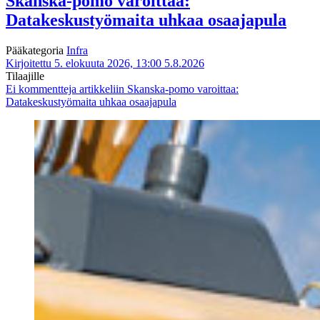
Skanska-pomo varoittaa:
Datakeskustyömaita uhkaa osaajapula
Pääkategoria
Infra
Kirjoitettu 5. elokuuta 2026, 13:00
5.8.2026
Tilaajille
Ei kommentteja
artikkeliin Skanska-pomo varoittaa:
Datakeskustyömaita uhkaa osaajapula