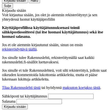
Kirjaudu sisään
Haku
Sulje
Kirjaudu sisään
Voit kirjautua sisään, jos olet jo aiemmin rekisteröitynyt ja sen
yhteydessä luonut käyttäjäprofiilin
Käyttäjäprofiilissa käyttäjätunnuksenasi toimii
sähköpostiosoitteesi (tai itse luomasi käyttäjätunnus) sekä itse
luomasi salasana.
Jos et ole aiemmin kirjautunut sisään, sinun on ensin
rekisteröidyttävä täällä
.
Jos sinulle tulee Rakennuslehti, rekisteröitymällä saat kaikki
rakennuslehti.fi-sisällöt luettavaksesi.
Jos sinulle ei tule Rakennuslehteä, voit silti rekisteröityä, jolloin saat
oikeuden kommentoida lukottomia artikkeleita, mutta et pääse
lukemaan lukittuja artikkeleita.
Tilaa Rakennuslehti tästä
tai hyödynnä
maksuton koejakso tästä
.
Sähköposti tai käyttäjätunnus
Salasana
Kirjaudu sisään