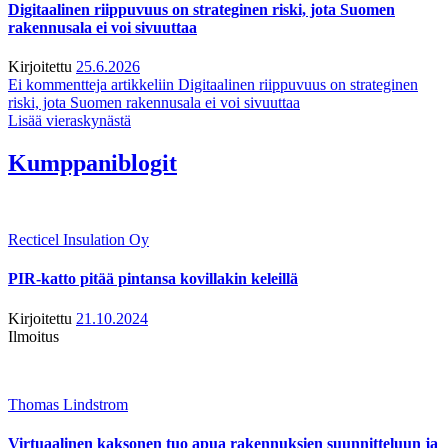
Digitaalinen riippuvuus on strateginen riski, jota Suomen
rakennusala ei voi sivuuttaa
Kirjoitettu
25.6.2026
Ei kommentteja
artikkeliin Digitaalinen riippuvuus on strateginen
riski, jota Suomen rakennusala ei voi sivuuttaa
Lisää vieraskynästä
Kumppaniblogit
Recticel Insulation Oy
PIR-katto pitää pintansa kovillakin keleillä
Kirjoitettu
21.10.2024
Ilmoitus
Thomas Lindstrom
Virtuaalinen kaksonen tuo apua rakennuksien suunnitteluun ja