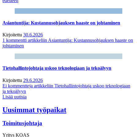
edelleen
Asiantuntija: Kustannusohjauksen haaste on johtaminen
Kirjoitettu
30.6.2026
1 kommentti
artikkeliin Asiantuntija: Kustannusohjauksen haaste on
johtaminen
Tietohallintojohtaja uskoo teknologiaan ja tekoälyyn
Kirjoitettu
29.6.2026
Ei kommentteja
artikkeliin Tietohallintojohtaja uskoo teknologiaan
ja tekoälyyn
Lisää uutisia
Uusimmat työpaikat
Toimitusjohtaja
Yritys
KOAS