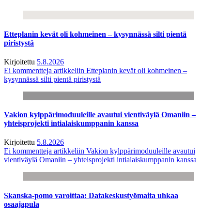
Etteplanin kevät oli kohmeinen – kysynnässä silti pientä
piristystä
Kirjoitettu
5.8.2026
Ei kommentteja
artikkeliin Etteplanin kevät oli kohmeinen –
kysynnässä silti pientä piristystä
Vakion kylppärimoduuleille avautui vientiväylä Omaniin –
yhteisprojekti intialaiskumppanin kanssa
Kirjoitettu
5.8.2026
Ei kommentteja
artikkeliin Vakion kylppärimoduuleille avautui
vientiväylä Omaniin – yhteisprojekti intialaiskumppanin kanssa
Skanska-pomo varoittaa: Datakeskustyömaita uhkaa
osaajapula