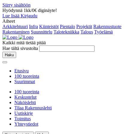
Siirry sisältöön
Hyödynnä 1kk/0€ diginäyte!
Lue lisää
Kirjaudu
Aiheet
Arkkitehtuuri
Infra
Kiinteistöt
Pientalo
Projektit
Rakennustuote
Rakentaminen
Suunnittelu
Talotekniikka
Talous
Työelämä
Kaikki mitä tietää pitää
Hae tältä sivustolta
Haku
Etusivu
100 tuoreinta
Suurimmat
100 tuoreinta
Keskustelut
Näköislehti
Tilaa Rakennuslehti
Uutiskirje
Toimitus
Yhteystiedot