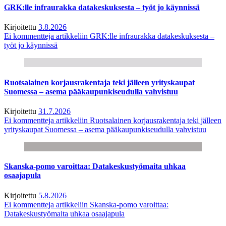
GRK:lle infraurakka datakeskuksesta – työt jo käynnissä
Kirjoitettu
3.8.2026
Ei kommentteja
artikkeliin GRK:lle infraurakka datakeskuksesta –
työt jo käynnissä
Ruotsalainen korjausrakentaja teki jälleen yrityskaupat
Suomessa – asema pääkaupunkiseudulla vahvistuu
Kirjoitettu
31.7.2026
Ei kommentteja
artikkeliin Ruotsalainen korjausrakentaja teki jälleen
yrityskaupat Suomessa – asema pääkaupunkiseudulla vahvistuu
Skanska-pomo varoittaa: Datakeskustyömaita uhkaa
osaajapula
Kirjoitettu
5.8.2026
Ei kommentteja
artikkeliin Skanska-pomo varoittaa:
Datakeskustyömaita uhkaa osaajapula