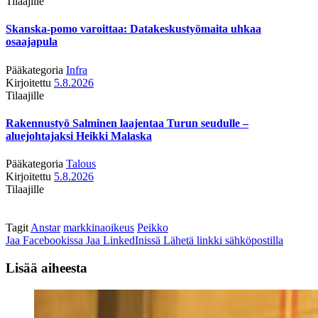
Tilaajille
Skanska-pomo varoittaa: Datakeskustyömaita uhkaa
osaajapula
Pääkategoria
Infra
Kirjoitettu
5.8.2026
Tilaajille
Rakennustyö Salminen laajentaa Turun seudulle –
aluejohtajaksi Heikki Malaska
Pääkategoria
Talous
Kirjoitettu
5.8.2026
Tilaajille
Tagit
Anstar
markkinaoikeus
Peikko
Jaa Facebookissa
Jaa LinkedInissä
Lähetä linkki sähköpostilla
Lisää aiheesta