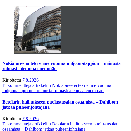
Nokia-areena teki viime vuonna miljoonatappion – miinusta
roimasti aiempaa enemmän
Kirjoitettu
7.8.2026
Ei kommentteja
artikkeliin Nokia-areena teki viime vuonna
miljoonatappion – miinusta roimasti aiempaa enemmän
Betolarin hallitukseen puolustusalan osaamista – Dahlbom
jatkaa puheenjohtajana
Kirjoitettu
7.8.2026
Ei kommentteja
artikkeliin Betolarin hallitukseen puolustusalan
osaamista – Dahlbom jatkaa puheenjohtajana