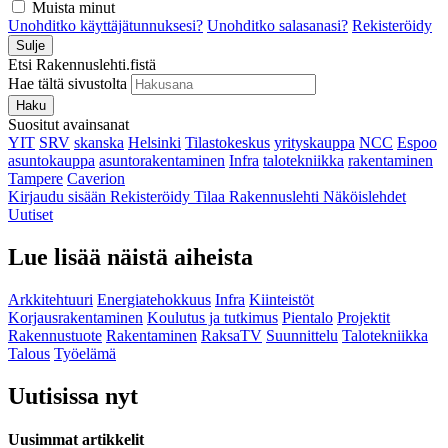
Muista minut
Unohditko käyttäjätunnuksesi?
Unohditko salasanasi?
Rekisteröidy
Sulje
Etsi Rakennuslehti.fistä
Hae tältä sivustolta
Haku
Suositut avainsanat
YIT
SRV
skanska
Helsinki
Tilastokeskus
yrityskauppa
NCC
Espoo
asuntokauppa
asuntorakentaminen
Infra
talotekniikka
rakentaminen
Tampere
Caverion
Kirjaudu sisään
Rekisteröidy
Tilaa Rakennuslehti
Näköislehdet
Uutiset
Lue lisää näistä aiheista
Arkkitehtuuri
Energiatehokkuus
Infra
Kiinteistöt
Korjausrakentaminen
Koulutus ja tutkimus
Pientalo
Projektit
Rakennustuote
Rakentaminen
RaksaTV
Suunnittelu
Talotekniikka
Talous
Työelämä
Uutisissa nyt
Uusimmat artikkelit