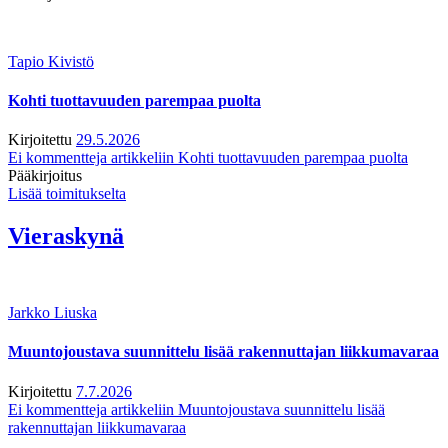
Tapio Kivistö
Kohti tuottavuuden parempaa puolta
Kirjoitettu
29.5.2026
Ei kommentteja
artikkeliin Kohti tuottavuuden parempaa puolta
Pääkirjoitus
Lisää toimitukselta
Vieraskynä
Jarkko Liuska
Muuntojoustava suunnittelu lisää rakennuttajan liikkumavaraa
Kirjoitettu
7.7.2026
Ei kommentteja
artikkeliin Muuntojoustava suunnittelu lisää
rakennuttajan liikkumavaraa