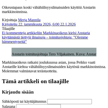
Oikeustapaus koski vähähiilisyysilmaisuiden käyttöä Anstarin
markkinoinnissa.
Kirjoittaja
Merja Mannila
Kirjoitettu 22. tammikuuta 2026, 6:00
22.1.2026
Tilaajille
Ei kommentteja
artikkeliin Markkinaoikeus kielsi Anstaria
käyttämästä tiettyjä ilmaisuja – toimitusjohtaja: ”Olemme
hämmentyneitä”
Anstarin toimitusjohtaja Tero Viljakainen. Kuva: Anstar
Markkinaoikeus ratkaisi joulukuussa asian, jossa Peikko vaati
Anstarille kieltoa vähähiilisyysilmaisuiden käytöstä markkinoinnissa.
Molemmat valmistavat terästuotteita.
Tämä artikkeli on tilaajille
Kirjaudu sisään
Sähköposti tai käyttäjätunnus
Salasana