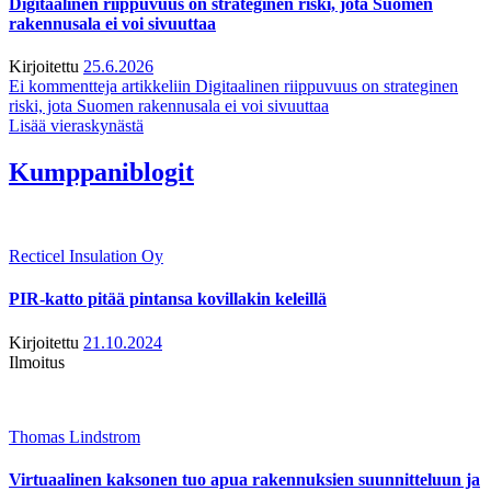
Digitaalinen riippuvuus on strateginen riski, jota Suomen
rakennusala ei voi sivuuttaa
Kirjoitettu
25.6.2026
Ei kommentteja
artikkeliin Digitaalinen riippuvuus on strateginen
riski, jota Suomen rakennusala ei voi sivuuttaa
Lisää vieraskynästä
Kumppaniblogit
Recticel Insulation Oy
PIR-katto pitää pintansa kovillakin keleillä
Kirjoitettu
21.10.2024
Ilmoitus
Thomas Lindstrom
Virtuaalinen kaksonen tuo apua rakennuksien suunnitteluun ja