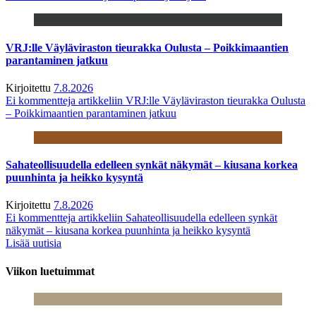
VRJ:lle Väyläviraston tieurakka Oulusta – Poikkimaantien
parantaminen jatkuu
Kirjoitettu
7.8.2026
Ei kommentteja
artikkeliin VRJ:lle Väyläviraston tieurakka Oulusta
– Poikkimaantien parantaminen jatkuu
Sahateollisuudella edelleen synkät näkymät – kiusana korkea
puunhinta ja heikko kysyntä
Kirjoitettu
7.8.2026
Ei kommentteja
artikkeliin Sahateollisuudella edelleen synkät
näkymät – kiusana korkea puunhinta ja heikko kysyntä
Lisää uutisia
Viikon luetuimmat