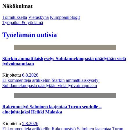
Näkökulmat
Toimitukselta
Vieraskynä
Kumppaniblogit
Työpaikat & työelämä
Työelämän uutisia
Starkin ammattilaiskysely: Suhdannekuopasta päädytään vielä
työvoimapulaan
Kirjoitettu
6.8.2026
Ei kommentteja
artikkeliin Starkin ammattilaiskysely:
Suhdannekuopasta päädytään vielä työvoimapulaan
Rakennustyö Salminen laajentaa Turun seudulle –
aluejohtajaksi Heikki Malaska
Kirjoitettu
5.8.2026
Ei kommentteja
artikkeliin Rakennustyö Salminen laajentaa Turun