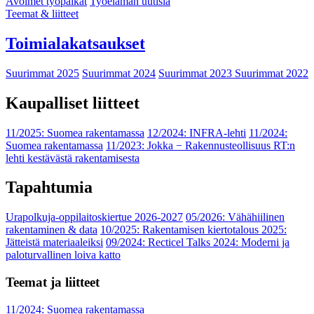
Avoimet työpaikat
Työelämän uutisia
Teemat & liitteet
Toimialakatsaukset
Suurimmat 2025
Suurimmat 2024
Suurimmat 2023
Suurimmat 2022
Kaupalliset liitteet
11/2025: Suomea rakentamassa
12/2024: INFRA-lehti
11/2024:
Suomea rakentamassa
11/2023: Jokka − Rakennusteollisuus RT:n
lehti kestävästä rakentamisesta
Tapahtumia
Urapolkuja-oppilaitoskiertue 2026-2027
05/2026: Vähähiilinen
rakentaminen & data
10/2025: Rakentamisen kiertotalous 2025:
Jätteistä materiaaleiksi
09/2024: Recticel Talks 2024: Moderni ja
paloturvallinen loiva katto
Teemat ja liitteet
11/2024: Suomea rakentamassa