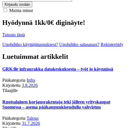
Kirjaudu sisään
Muista minut
Hyödynnä 1kk/0€ diginäyte!
Tutustu tästä
Unohditko käyttäjätunnuksesi?
Unohditko salasanasi?
Rekisteröidy
Luetuimmat artikkelit
GRK:lle infraurakka datakeskuksesta – työt jo käynnissä
Pääkategoria
Infra
Kirjoitettu
3.8.2026
Tilaajille
Ruotsalainen korjausrakentaja teki jälleen yrityskaupat
Suomessa – asema pääkaupunkiseudulla vahvistuu
Pääkategoria
Talous
Kirjoitettu
31.7.2026