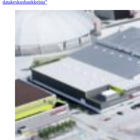
datakeskushankkeista”