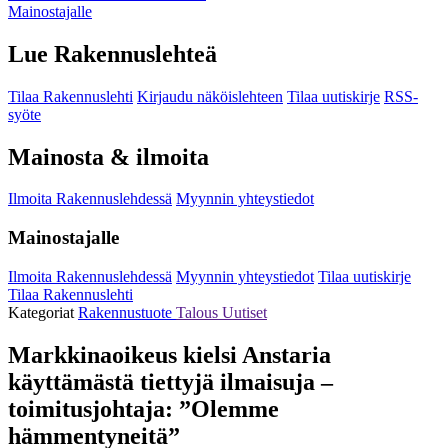
Mainostajalle
Lue Rakennuslehteä
Tilaa Rakennuslehti
Kirjaudu näköislehteen
Tilaa uutiskirje
RSS-
syöte
Mainosta & ilmoita
Ilmoita Rakennuslehdessä
Myynnin yhteystiedot
Mainostajalle
Ilmoita Rakennuslehdessä
Myynnin yhteystiedot
Tilaa uutiskirje
Tilaa Rakennuslehti
Kategoriat
Rakennustuote
Talous
Uutiset
Markkinaoikeus kielsi Anstaria
käyttämästä tiettyjä ilmaisuja –
toimitusjohtaja: ”Olemme
hämmentyneitä”