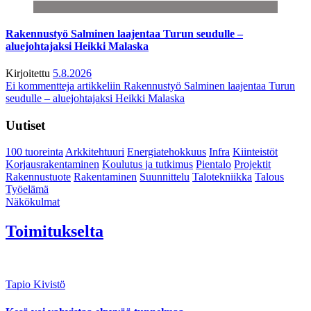
Rakennustyö Salminen laajentaa Turun seudulle –
aluejohtajaksi Heikki Malaska
Kirjoitettu
5.8.2026
Ei kommentteja
artikkeliin Rakennustyö Salminen laajentaa Turun
seudulle – aluejohtajaksi Heikki Malaska
Uutiset
100 tuoreinta
Arkkitehtuuri
Energiatehokkuus
Infra
Kiinteistöt
Korjausrakentaminen
Koulutus ja tutkimus
Pientalo
Projektit
Rakennustuote
Rakentaminen
Suunnittelu
Talotekniikka
Talous
Työelämä
Näkökulmat
Toimitukselta
Tapio Kivistö