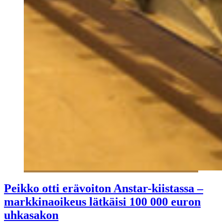
Peikko otti erävoiton Anstar-kiistassa –
markkinaoikeus lätkäisi 100 000 euron
uhkasakon