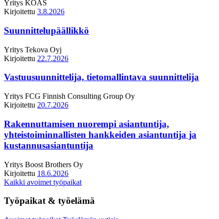
Yritys
KOAS
Kirjoitettu
3.8.2026
Suunnittelupäällikkö
Yritys
Tekova Oyj
Kirjoitettu
22.7.2026
Vastuusuunnittelija, tietomallintava suunnittelija
Yritys
FCG Finnish Consulting Group Oy
Kirjoitettu
20.7.2026
Rakennuttamisen nuorempi asiantuntija,
yhteistoiminnallisten hankkeiden asiantuntija ja
kustannusasiantuntija
Yritys
Boost Brothers Oy
Kirjoitettu
18.6.2026
Kaikki avoimet työpaikat
Työpaikat & työelämä