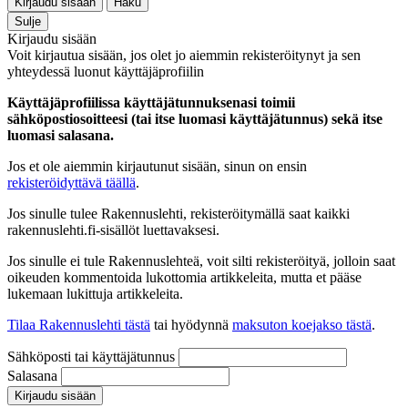
Kirjaudu sisään
Haku
Sulje
Kirjaudu sisään
Voit kirjautua sisään, jos olet jo aiemmin rekisteröitynyt ja sen
yhteydessä luonut käyttäjäprofiilin
Käyttäjäprofiilissa käyttäjätunnuksenasi toimii
sähköpostiosoitteesi (tai itse luomasi käyttäjätunnus) sekä itse
luomasi salasana.
Jos et ole aiemmin kirjautunut sisään, sinun on ensin
rekisteröidyttävä täällä
.
Jos sinulle tulee Rakennuslehti, rekisteröitymällä saat kaikki
rakennuslehti.fi-sisällöt luettavaksesi.
Jos sinulle ei tule Rakennuslehteä, voit silti rekisteröityä, jolloin saat
oikeuden kommentoida lukottomia artikkeleita, mutta et pääse
lukemaan lukittuja artikkeleita.
Tilaa Rakennuslehti tästä
tai hyödynnä
maksuton koejakso tästä
.
Sähköposti tai käyttäjätunnus
Salasana
Kirjaudu sisään