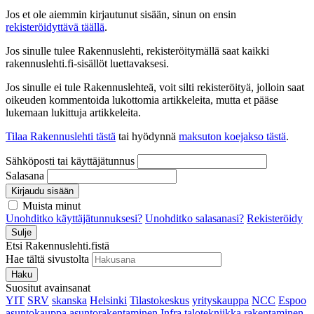
Jos et ole aiemmin kirjautunut sisään, sinun on ensin
rekisteröidyttävä täällä
.
Jos sinulle tulee Rakennuslehti, rekisteröitymällä saat kaikki
rakennuslehti.fi-sisällöt luettavaksesi.
Jos sinulle ei tule Rakennuslehteä, voit silti rekisteröityä, jolloin saat
oikeuden kommentoida lukottomia artikkeleita, mutta et pääse
lukemaan lukittuja artikkeleita.
Tilaa Rakennuslehti tästä
tai hyödynnä
maksuton koejakso tästä
.
Sähköposti tai käyttäjätunnus
Salasana
Kirjaudu sisään
Muista minut
Unohditko käyttäjätunnuksesi?
Unohditko salasanasi?
Rekisteröidy
Sulje
Etsi Rakennuslehti.fistä
Hae tältä sivustolta
Haku
Suositut avainsanat
YIT
SRV
skanska
Helsinki
Tilastokeskus
yrityskauppa
NCC
Espoo
asuntokauppa
asuntorakentaminen
Infra
talotekniikka
rakentaminen