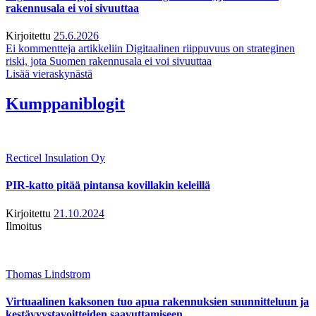
rakennusala ei voi sivuuttaa
Kirjoitettu
25.6.2026
Ei kommentteja
artikkeliin Digitaalinen riippuvuus on strateginen
riski, jota Suomen rakennusala ei voi sivuuttaa
Lisää vieraskynästä
Kumppaniblogit
Recticel Insulation Oy
PIR-katto pitää pintansa kovillakin keleillä
Kirjoitettu
21.10.2024
Ilmoitus
Thomas Lindstrom
Virtuaalinen kaksonen tuo apua rakennuksien suunnitteluun ja
kestävyystavoitteiden saavuttamiseen