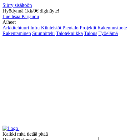
Siirry sisältöön
Hyödynnä 1kk/0€ diginäyte!
Lue lisää
Kirjaudu
Aiheet
Arkkitehtuuri
Infra
Kiinteistöt
Pientalo
Projektit
Rakennustuote
Rakentaminen
Suunnittelu
Talotekniikka
Talous
Työelämä
Kaikki mitä tietää pitää
Hae tältä sivustolta