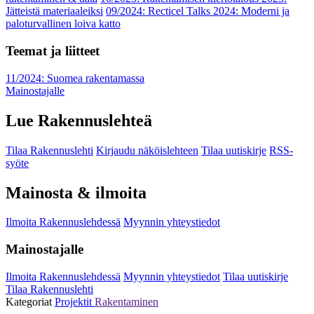
Jätteistä materiaaleiksi
09/2024: Recticel Talks 2024: Moderni ja
paloturvallinen loiva katto
Teemat ja liitteet
11/2024: Suomea rakentamassa
Mainostajalle
Lue Rakennuslehteä
Tilaa Rakennuslehti
Kirjaudu näköislehteen
Tilaa uutiskirje
RSS-
syöte
Mainosta & ilmoita
Ilmoita Rakennuslehdessä
Myynnin yhteystiedot
Mainostajalle
Ilmoita Rakennuslehdessä
Myynnin yhteystiedot
Tilaa uutiskirje
Tilaa Rakennuslehti
Kategoriat
Projektit
Rakentaminen