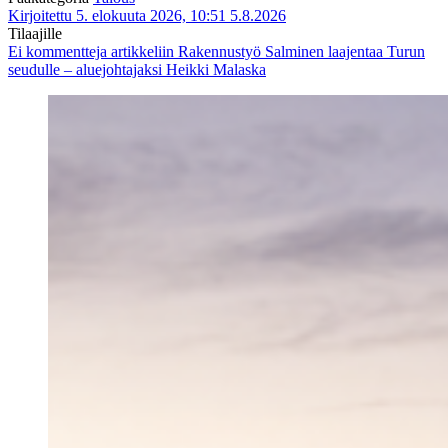
Kirjoitettu 5. elokuuta 2026, 10:51
5.8.2026
Tilaajille
Ei kommentteja
artikkeliin Rakennustyö Salminen laajentaa Turun
seudulle – aluejohtajaksi Heikki Malaska