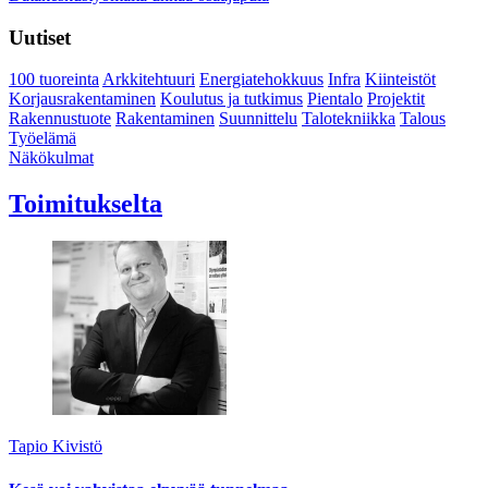
Uutiset
100 tuoreinta
Arkkitehtuuri
Energiatehokkuus
Infra
Kiinteistöt
Korjausrakentaminen
Koulutus ja tutkimus
Pientalo
Projektit
Rakennustuote
Rakentaminen
Suunnittelu
Talotekniikka
Talous
Työelämä
Näkökulmat
Toimitukselta
Tapio Kivistö