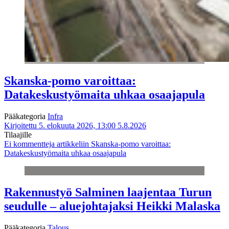
Skanska-pomo varoittaa:
Datakeskustyömaita uhkaa osaajapula
Pääkategoria
Infra
Kirjoitettu 5. elokuuta 2026, 13:00
5.8.2026
Tilaajille
Ei kommentteja
artikkeliin Skanska-pomo varoittaa:
Datakeskustyömaita uhkaa osaajapula
Rakennustyö Salminen laajentaa Turun
seudulle – aluejohtajaksi Heikki Malaska
Pääkategoria
Talous