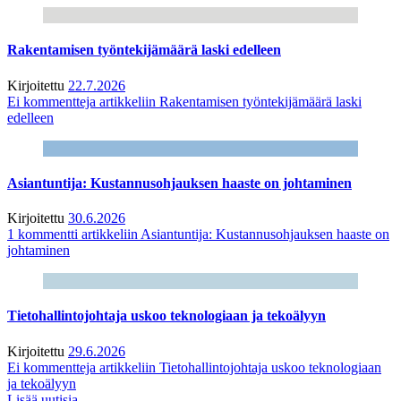
Rakentamisen työntekijämäärä laski edelleen
Kirjoitettu
22.7.2026
Ei kommentteja
artikkeliin Rakentamisen työntekijämäärä laski
edelleen
Asiantuntija: Kustannusohjauksen haaste on johtaminen
Kirjoitettu
30.6.2026
1 kommentti
artikkeliin Asiantuntija: Kustannusohjauksen haaste on
johtaminen
Tietohallintojohtaja uskoo teknologiaan ja tekoälyyn
Kirjoitettu
29.6.2026
Ei kommentteja
artikkeliin Tietohallintojohtaja uskoo teknologiaan
ja tekoälyyn
Lisää uutisia