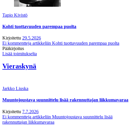
Tapio Kivistö
Kohti tuottavuuden parempaa puolta
Kirjoitettu
29.5.2026
Ei kommentteja
artikkeliin Kohti tuottavuuden parempaa puolta
Pääkirjoitus
Lisää toimitukselta
Vieraskynä
Jarkko Liuska
Muuntojoustava suunnittelu lisää rakennuttajan liikkumavaraa
Kirjoitettu
7.7.2026
Ei kommentteja
artikkeliin Muuntojoustava suunnittelu lisää
rakennuttajan liikkumavaraa