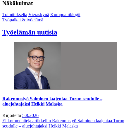
Näkökulmat
Toimitukselta
Vieraskynä
Kumppaniblogit
Työpaikat & työelämä
Työelämän uutisia
Rakennustyö Salminen laajentaa Turun seudulle –
aluejohtajaksi Heikki Malaska
Kirjoitettu
5.8.2026
Ei kommentteja
artikkeliin Rakennustyö Salminen laajentaa Turun
seudulle – aluejohtajaksi Heikki Malaska