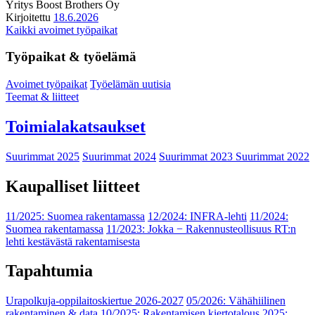
Yritys
Boost Brothers Oy
Kirjoitettu
18.6.2026
Kaikki avoimet työpaikat
Työpaikat & työelämä
Avoimet työpaikat
Työelämän uutisia
Teemat & liitteet
Toimialakatsaukset
Suurimmat 2025
Suurimmat 2024
Suurimmat 2023
Suurimmat 2022
Kaupalliset liitteet
11/2025: Suomea rakentamassa
12/2024: INFRA-lehti
11/2024:
Suomea rakentamassa
11/2023: Jokka − Rakennusteollisuus RT:n
lehti kestävästä rakentamisesta
Tapahtumia
Urapolkuja-oppilaitoskiertue 2026-2027
05/2026: Vähähiilinen
rakentaminen & data
10/2025: Rakentamisen kiertotalous 2025: