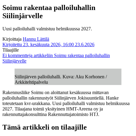
Soimu rakentaa palloiluhallin
Siilinjärvelle
Uusi palloiluhalli valmistuu helmikuussa 2027.
Kirjoittaja
Hannu Lättilä
Kirjoitettu 23. kesäkuuta 2026, 16:00
23.6.2026
Tilaajille
Ei kommentteja
artikkeliin Soimu rakentaa palloiluhallin
Siilinjärvelle
Siilinjärven palloiluhalli. Kuva: Aku Korhonen /
Arkkitehtipalvelu
Rakennusliike Soimu on aloittanut kesäkuussa mittavan
palloiluhallin rakennustyöt Siilinjärven Jokisuuntiellä. Hanke
toteutetaan kvr-urakkana. Uusi palloiluhalli valmistuu helmikuussa
2027. Tilaajana toimii yksityinen HMT-Areena oy ja
rakennuttajakonsulttina Rakennuttajatoimisto HTJ.
Tämä artikkeli on tilaajille