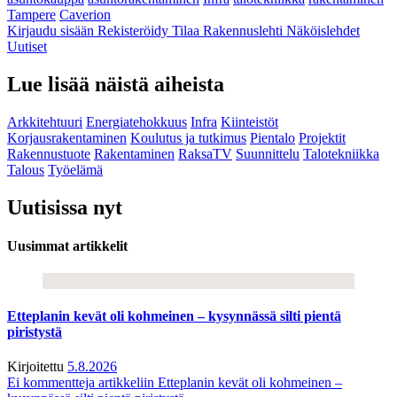
Tampere
Caverion
Kirjaudu sisään
Rekisteröidy
Tilaa Rakennuslehti
Näköislehdet
Uutiset
Lue lisää näistä aiheista
Arkkitehtuuri
Energiatehokkuus
Infra
Kiinteistöt
Korjausrakentaminen
Koulutus ja tutkimus
Pientalo
Projektit
Rakennustuote
Rakentaminen
RaksaTV
Suunnittelu
Talotekniikka
Talous
Työelämä
Uutisissa nyt
Uusimmat artikkelit
Etteplanin kevät oli kohmeinen – kysynnässä silti pientä
piristystä
Kirjoitettu
5.8.2026
Ei kommentteja
artikkeliin Etteplanin kevät oli kohmeinen –