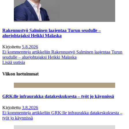
Rakennustyö Salminen laajentaa Turun seudulle –
aluejohtajaksi Heikki Malaska
Kirjoitettu
5.8.2026
Ei kommentteja
artikkeliin Rakennustyö Salminen laajentaa Turun
seudulle – aluejohtajaksi Heikki Malaska
Lisää uutisia
Viikon luetuimmat
GRK:lle infraurakka datakeskuksesta – työt jo käynnissä
Kirjoitettu
3.8.2026
Ei kommentteja
artikkeliin GRK:lle infraurakka datakeskuksesta –
työt jo käynnissä