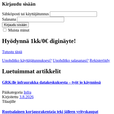
Kirjaudu sisään
Sähköposti tai käyttäjätunnus
Salasana
Kirjaudu sisään
Muista minut
Hyödynnä 1kk/0€ diginäyte!
Tutustu tästä
Unohditko käyttäjätunnuksesi?
Unohditko salasanasi?
Rekisteröidy
Luetuimmat artikkelit
GRK:lle infraurakka datakeskuksesta – työt jo käynnissä
Pääkategoria
Infra
Kirjoitettu
3.8.2026
Tilaajille
Ruotsalainen korjausrakentaja teki jälleen yrityskaupat