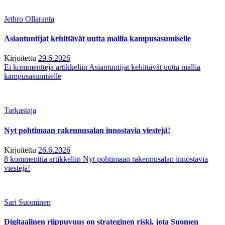
Jethro Ollaranta
Asiantuntijat kehittävät uutta mallia kampusasumiselle
Kirjoitettu
29.6.2026
Ei kommentteja
artikkeliin Asiantuntijat kehittävät uutta mallia
kampusasumiselle
Tarkastaja
Nyt pohtimaan rakennusalan innostavia viestejä!
Kirjoitettu
26.6.2026
8 kommenttia
artikkeliin Nyt pohtimaan rakennusalan innostavia
viestejä!
Sari Suominen
Digitaalinen riippuvuus on strateginen riski, jota Suomen