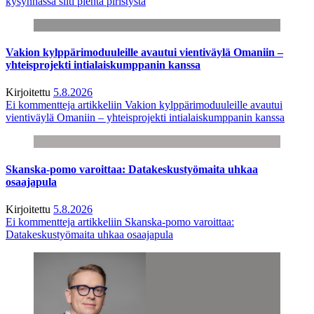
kysynnässä silti pientä piristystä
Vakion kylppärimoduuleille avautui vientiväylä Omaniin –
yhteisprojekti intialaiskumppanin kanssa
Kirjoitettu
5.8.2026
Ei kommentteja
artikkeliin Vakion kylppärimoduuleille avautui
vientiväylä Omaniin – yhteisprojekti intialaiskumppanin kanssa
Skanska-pomo varoittaa: Datakeskustyömaita uhkaa
osaajapula
Kirjoitettu
5.8.2026
Ei kommentteja
artikkeliin Skanska-pomo varoittaa:
Datakeskustyömaita uhkaa osaajapula