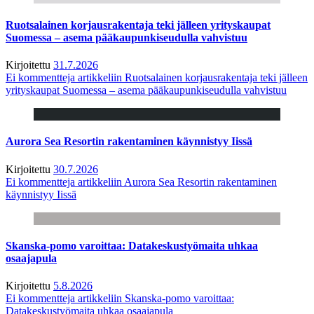
Ruotsalainen korjausrakentaja teki jälleen yrityskaupat
Suomessa – asema pääkaupunkiseudulla vahvistuu
Kirjoitettu
31.7.2026
Ei kommentteja
artikkeliin Ruotsalainen korjausrakentaja teki jälleen
yrityskaupat Suomessa – asema pääkaupunkiseudulla vahvistuu
Aurora Sea Resortin rakentaminen käynnistyy Iissä
Kirjoitettu
30.7.2026
Ei kommentteja
artikkeliin Aurora Sea Resortin rakentaminen
käynnistyy Iissä
Skanska-pomo varoittaa: Datakeskustyömaita uhkaa
osaajapula
Kirjoitettu
5.8.2026
Ei kommentteja
artikkeliin Skanska-pomo varoittaa:
Datakeskustyömaita uhkaa osaajapula