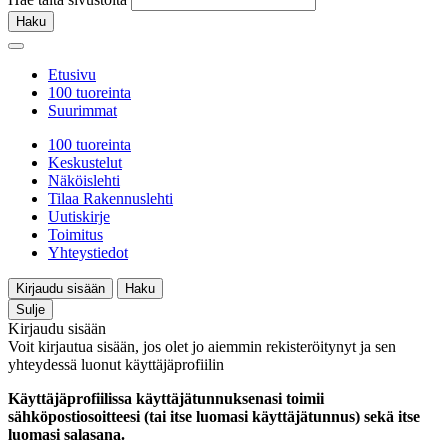
Haku
Etusivu
100 tuoreinta
Suurimmat
100 tuoreinta
Keskustelut
Näköislehti
Tilaa Rakennuslehti
Uutiskirje
Toimitus
Yhteystiedot
Kirjaudu sisään
Haku
Sulje
Kirjaudu sisään
Voit kirjautua sisään, jos olet jo aiemmin rekisteröitynyt ja sen
yhteydessä luonut käyttäjäprofiilin
Käyttäjäprofiilissa käyttäjätunnuksenasi toimii
sähköpostiosoitteesi (tai itse luomasi käyttäjätunnus) sekä itse
luomasi salasana.