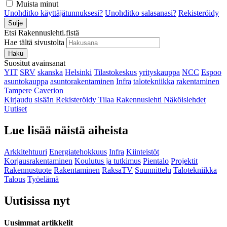
Muista minut
Unohditko käyttäjätunnuksesi?
Unohditko salasanasi?
Rekisteröidy
Sulje
Etsi Rakennuslehti.fistä
Hae tältä sivustolta
Haku
Suositut avainsanat
YIT
SRV
skanska
Helsinki
Tilastokeskus
yrityskauppa
NCC
Espoo
asuntokauppa
asuntorakentaminen
Infra
talotekniikka
rakentaminen
Tampere
Caverion
Kirjaudu sisään
Rekisteröidy
Tilaa Rakennuslehti
Näköislehdet
Uutiset
Lue lisää näistä aiheista
Arkkitehtuuri
Energiatehokkuus
Infra
Kiinteistöt
Korjausrakentaminen
Koulutus ja tutkimus
Pientalo
Projektit
Rakennustuote
Rakentaminen
RaksaTV
Suunnittelu
Talotekniikka
Talous
Työelämä
Uutisissa nyt
Uusimmat artikkelit