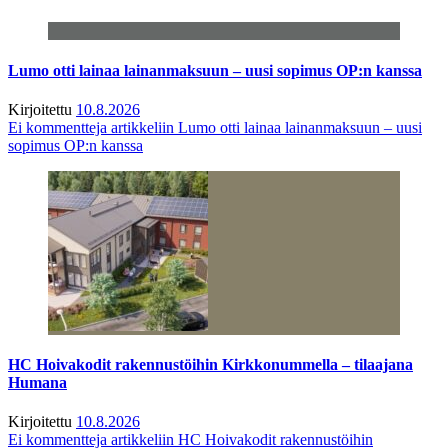
Lumo otti lainaa lainanmaksuun – uusi sopimus OP:n kanssa
Kirjoitettu
10.8.2026
Ei kommentteja
artikkeliin Lumo otti lainaa lainanmaksuun – uusi
sopimus OP:n kanssa
HC Hoivakodit rakennustöihin Kirkkonummella – tilaajana
Humana
Kirjoitettu
10.8.2026
Ei kommentteja
artikkeliin HC Hoivakodit rakennustöihin