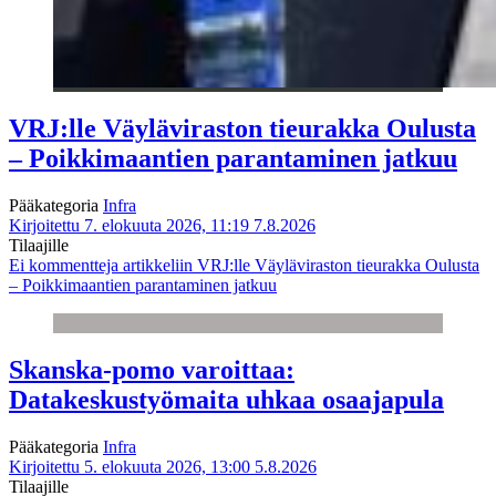
VRJ:lle Väyläviraston tieurakka Oulusta
– Poikkimaantien parantaminen jatkuu
Pääkategoria
Infra
Kirjoitettu 7. elokuuta 2026, 11:19
7.8.2026
Tilaajille
Ei kommentteja
artikkeliin VRJ:lle Väyläviraston tieurakka Oulusta
– Poikkimaantien parantaminen jatkuu
Skanska-pomo varoittaa:
Datakeskustyömaita uhkaa osaajapula
Pääkategoria
Infra
Kirjoitettu 5. elokuuta 2026, 13:00
5.8.2026
Tilaajille