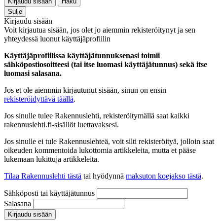
Kirjaudu sisään
Haku
Sulje
Kirjaudu sisään
Voit kirjautua sisään, jos olet jo aiemmin rekisteröitynyt ja sen
yhteydessä luonut käyttäjäprofiilin
Käyttäjäprofiilissa käyttäjätunnuksenasi toimii
sähköpostiosoitteesi (tai itse luomasi käyttäjätunnus) sekä itse
luomasi salasana.
Jos et ole aiemmin kirjautunut sisään, sinun on ensin
rekisteröidyttävä täällä
.
Jos sinulle tulee Rakennuslehti, rekisteröitymällä saat kaikki
rakennuslehti.fi-sisällöt luettavaksesi.
Jos sinulle ei tule Rakennuslehteä, voit silti rekisteröityä, jolloin saat
oikeuden kommentoida lukottomia artikkeleita, mutta et pääse
lukemaan lukittuja artikkeleita.
Tilaa Rakennuslehti tästä
tai hyödynnä
maksuton koejakso tästä
.
Sähköposti tai käyttäjätunnus
Salasana
Kirjaudu sisään