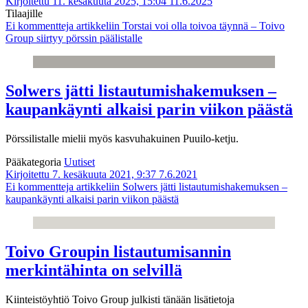
Kirjoitettu 11. kesäkuuta 2025, 15:04
11.6.2025
Tilaajille
Ei kommentteja
artikkeliin Torstai voi olla toivoa täynnä – Toivo
Group siirtyy pörssin päälistalle
Solwers jätti listautumishakemuksen –
kaupankäynti alkaisi parin viikon päästä
Pörssilistalle mielii myös kasvuhakuinen Puuilo-ketju.
Pääkategoria
Uutiset
Kirjoitettu 7. kesäkuuta 2021, 9:37
7.6.2021
Ei kommentteja
artikkeliin Solwers jätti listautumishakemuksen –
kaupankäynti alkaisi parin viikon päästä
Toivo Groupin listautumisannin
merkintähinta on selvillä
Kiinteistöyhtiö Toivo Group julkisti tänään lisätietoja