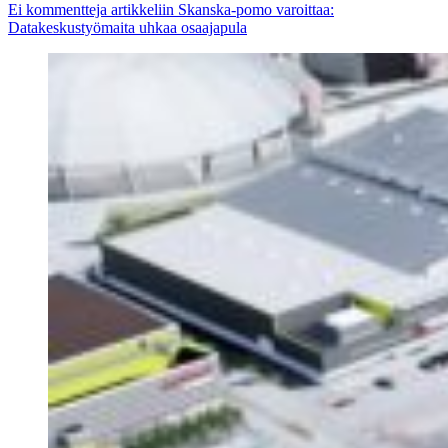
Ei kommentteja
artikkeliin Skanska-pomo varoittaa:
Datakeskustyömaita uhkaa osaajapula