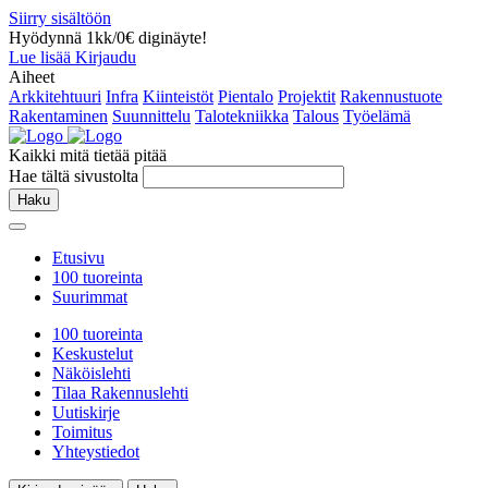
Siirry sisältöön
Hyödynnä 1kk/0€ diginäyte!
Lue lisää
Kirjaudu
Aiheet
Arkkitehtuuri
Infra
Kiinteistöt
Pientalo
Projektit
Rakennustuote
Rakentaminen
Suunnittelu
Talotekniikka
Talous
Työelämä
Kaikki mitä tietää pitää
Hae tältä sivustolta
Haku
Etusivu
100 tuoreinta
Suurimmat
100 tuoreinta
Keskustelut
Näköislehti
Tilaa Rakennuslehti
Uutiskirje
Toimitus
Yhteystiedot