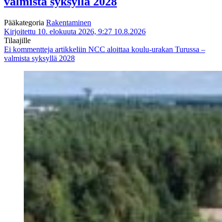
valmista syksyllä 2028
Pääkategoria
Rakentaminen
Kirjoitettu 10. elokuuta 2026, 9:27
10.8.2026
Tilaajille
Ei kommentteja
artikkeliin NCC aloittaa koulu-urakan Turussa –
valmista syksyllä 2028