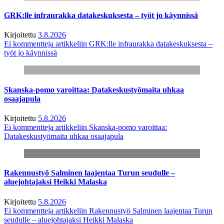
GRK:lle infraurakka datakeskuksesta – työt jo käynnissä
Kirjoitettu
3.8.2026
Ei kommentteja
artikkeliin GRK:lle infraurakka datakeskuksesta –
työt jo käynnissä
Skanska-pomo varoittaa: Datakeskustyömaita uhkaa
osaajapula
Kirjoitettu
5.8.2026
Ei kommentteja
artikkeliin Skanska-pomo varoittaa:
Datakeskustyömaita uhkaa osaajapula
Rakennustyö Salminen laajentaa Turun seudulle –
aluejohtajaksi Heikki Malaska
Kirjoitettu
5.8.2026
Ei kommentteja
artikkeliin Rakennustyö Salminen laajentaa Turun
seudulle – aluejohtajaksi Heikki Malaska