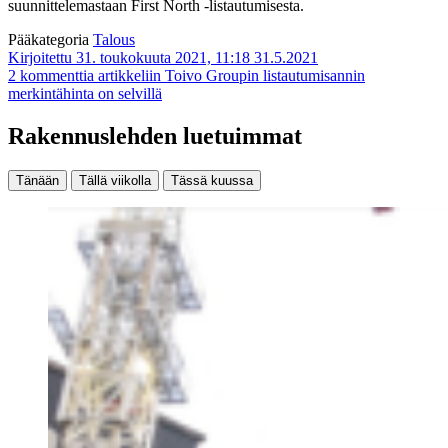
suunnittelemastaan First North -listautumisesta.
Pääkategoria
Talous
Kirjoitettu 31. toukokuuta 2021, 11:18
31.5.2021
2 kommenttia
artikkeliin Toivo Groupin listautumisannin
merkintähinta on selvillä
Rakennuslehden luetuimmat
Tänään
Tällä viikolla
Tässä kuussa