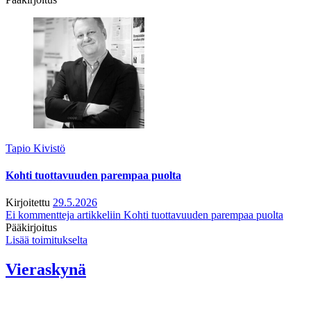
Tapio Kivistö
Kohti tuottavuuden parempaa puolta
Kirjoitettu
29.5.2026
Ei kommentteja
artikkeliin Kohti tuottavuuden parempaa puolta
Pääkirjoitus
Lisää toimitukselta
Vieraskynä