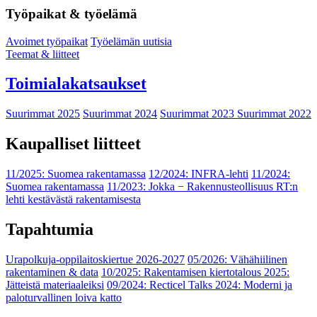
Työpaikat & työelämä
Avoimet työpaikat
Työelämän uutisia
Teemat & liitteet
Toimialakatsaukset
Suurimmat 2025
Suurimmat 2024
Suurimmat 2023
Suurimmat 2022
Kaupalliset liitteet
11/2025: Suomea rakentamassa
12/2024: INFRA-lehti
11/2024:
Suomea rakentamassa
11/2023: Jokka − Rakennusteollisuus RT:n
lehti kestävästä rakentamisesta
Tapahtumia
Urapolkuja-oppilaitoskiertue 2026-2027
05/2026: Vähähiilinen
rakentaminen & data
10/2025: Rakentamisen kiertotalous 2025:
Jätteistä materiaaleiksi
09/2024: Recticel Talks 2024: Moderni ja
paloturvallinen loiva katto