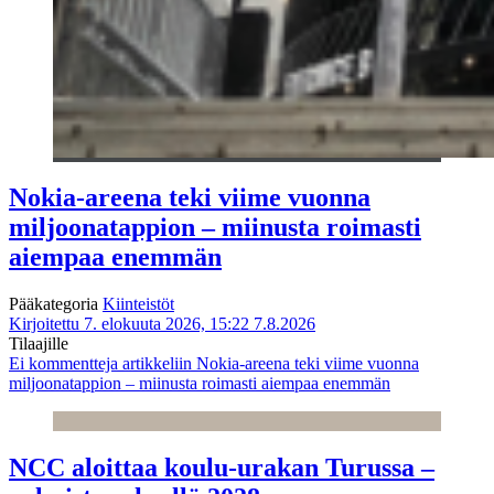
Nokia-areena teki viime vuonna
miljoonatappion – miinusta roimasti
aiempaa enemmän
Pääkategoria
Kiinteistöt
Kirjoitettu 7. elokuuta 2026, 15:22
7.8.2026
Tilaajille
Ei kommentteja
artikkeliin Nokia-areena teki viime vuonna
miljoonatappion – miinusta roimasti aiempaa enemmän
NCC aloittaa koulu-urakan Turussa –