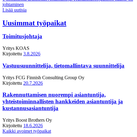
johtaminen
Lisää uutisia
Uusimmat työpaikat
Toimitusjohtaja
Yritys
KOAS
Kirjoitettu
3.8.2026
Vastuusuunnittelija, tietomallintava suunnittelija
Yritys
FCG Finnish Consulting Group Oy
Kirjoitettu
20.7.2026
Rakennuttamisen nuorempi asiantuntija,
yhteistoiminnallisten hankkeiden asiantuntija ja
kustannusasiantuntija
Yritys
Boost Brothers Oy
Kirjoitettu
18.6.2026
Kaikki avoimet työpaikat