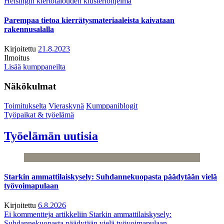
Helsingin kiertotalouden klusteriohjelma
Parempaa tietoa kierrätysmateriaaleista kaivataan
rakennusalalla
Kirjoitettu
21.8.2023
Ilmoitus
Lisää kumppaneilta
Näkökulmat
Toimitukselta
Vieraskynä
Kumppaniblogit
Työpaikat & työelämä
Työelämän uutisia
Starkin ammattilaiskysely: Suhdannekuopasta päädytään vielä
työvoimapulaan
Kirjoitettu
6.8.2026
Ei kommentteja
artikkeliin Starkin ammattilaiskysely:
Suhdannekuopasta päädytään vielä työvoimapulaan