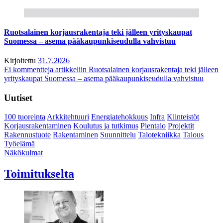
Ruotsalainen korjausrakentaja teki jälleen yrityskaupat
Suomessa – asema pääkaupunkiseudulla vahvistuu
Kirjoitettu
31.7.2026
Ei kommentteja
artikkeliin Ruotsalainen korjausrakentaja teki jälleen
yrityskaupat Suomessa – asema pääkaupunkiseudulla vahvistuu
Uutiset
100 tuoreinta
Arkkitehtuuri
Energiatehokkuus
Infra
Kiinteistöt
Korjausrakentaminen
Koulutus ja tutkimus
Pientalo
Projektit
Rakennustuote
Rakentaminen
Suunnittelu
Talotekniikka
Talous
Työelämä
Näkökulmat
Toimitukselta