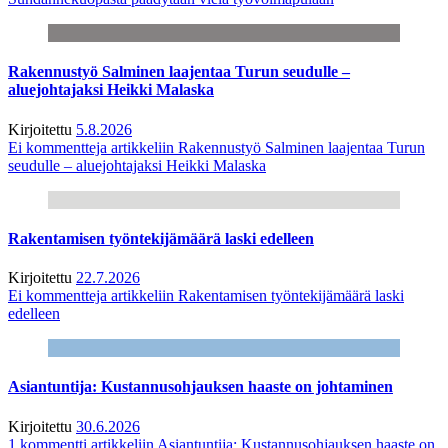
Rakennustyö Salminen laajentaa Turun seudulle –
aluejohtajaksi Heikki Malaska
Kirjoitettu
5.8.2026
Ei kommentteja
artikkeliin Rakennustyö Salminen laajentaa Turun
seudulle – aluejohtajaksi Heikki Malaska
Rakentamisen työntekijämäärä laski edelleen
Kirjoitettu
22.7.2026
Ei kommentteja
artikkeliin Rakentamisen työntekijämäärä laski
edelleen
Asiantuntija: Kustannusohjauksen haaste on johtaminen
Kirjoitettu
30.6.2026
1 kommentti
artikkeliin Asiantuntija: Kustannusohjauksen haaste on