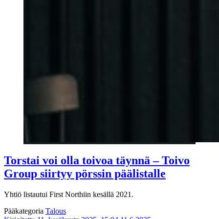
Torstai voi olla toivoa täynnä – Toivo
Group siirtyy pörssin päälistalle
Yhtiö listautui First Northiin kesällä 2021.
Pääkategoria
Talous