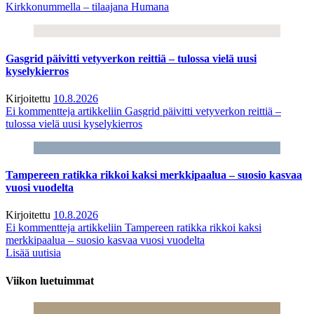
Kirkkonummella – tilaajana Humana
Gasgrid päivitti vetyverkon reittiä – tulossa vielä uusi
kyselykierros
Kirjoitettu
10.8.2026
Ei kommentteja
artikkeliin Gasgrid päivitti vetyverkon reittiä –
tulossa vielä uusi kyselykierros
Tampereen ratikka rikkoi kaksi merkkipaalua – suosio kasvaa
vuosi vuodelta
Kirjoitettu
10.8.2026
Ei kommentteja
artikkeliin Tampereen ratikka rikkoi kaksi
merkkipaalua – suosio kasvaa vuosi vuodelta
Lisää uutisia
Viikon luetuimmat