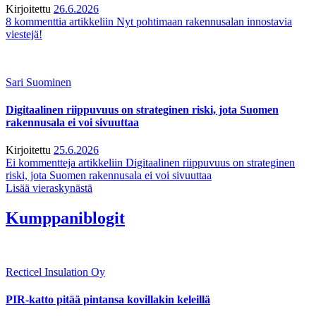
Kirjoitettu
26.6.2026
8 kommenttia
artikkeliin Nyt pohtimaan rakennusalan innostavia
viestejä!
Sari Suominen
Digitaalinen riippuvuus on strateginen riski, jota Suomen
rakennusala ei voi sivuuttaa
Kirjoitettu
25.6.2026
Ei kommentteja
artikkeliin Digitaalinen riippuvuus on strateginen
riski, jota Suomen rakennusala ei voi sivuuttaa
Lisää vieraskynästä
Kumppaniblogit
Recticel Insulation Oy
PIR-katto pitää pintansa kovillakin keleillä