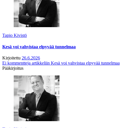
Tapio Kivistö
Kesä voi vahvistaa elpyvää tunnelmaa
Kirjoitettu
26.6.2026
Ei kommentteja
artikkeliin Kesä voi vahvistaa elpyvää tunnelmaa
Pääkirjoitus