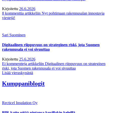
Kirjoitettu
26.6.2026
8 kommenttia
artikkeliin Nyt pohtimaan rakennusalan innostavia
viestejä!
Sari Suominen
Digitaalinen riippuvuus on strateginen riski, jota Suomen
rakennusala ei voi sivuuttaa
Kirjoitettu
25.6.2026
Ei kommentteja
artikkeliin Digitaalinen riippuvuus on strateginen
riski, jota Suomen rakennusala ei voi sivuuttaa
Lisää vieraskynästä
Kumppaniblogit
Recticel Insulation Oy
PIR-katto pitää pintansa kovillakin keleillä