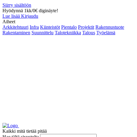
Siirry sisältöön
Hyödynnä 1kk/0€ diginäyte!
Lue lisää
Kirjaudu
Aiheet
Arkkitehtuuri
Infra
Kiinteistöt
Pientalo
Projektit
Rakennustuote
Rakentaminen
Suunnittelu
Talotekniikka
Talous
Työelämä
Kaikki mitä tietää pitää
Hae tältä sivustolta