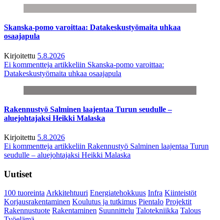
Skanska-pomo varoittaa: Datakeskustyömaita uhkaa
osaajapula
Kirjoitettu
5.8.2026
Ei kommentteja
artikkeliin Skanska-pomo varoittaa:
Datakeskustyömaita uhkaa osaajapula
Rakennustyö Salminen laajentaa Turun seudulle –
aluejohtajaksi Heikki Malaska
Kirjoitettu
5.8.2026
Ei kommentteja
artikkeliin Rakennustyö Salminen laajentaa Turun
seudulle – aluejohtajaksi Heikki Malaska
Uutiset
100 tuoreinta
Arkkitehtuuri
Energiatehokkuus
Infra
Kiinteistöt
Korjausrakentaminen
Koulutus ja tutkimus
Pientalo
Projektit
Rakennustuote
Rakentaminen
Suunnittelu
Talotekniikka
Talous
Työelämä