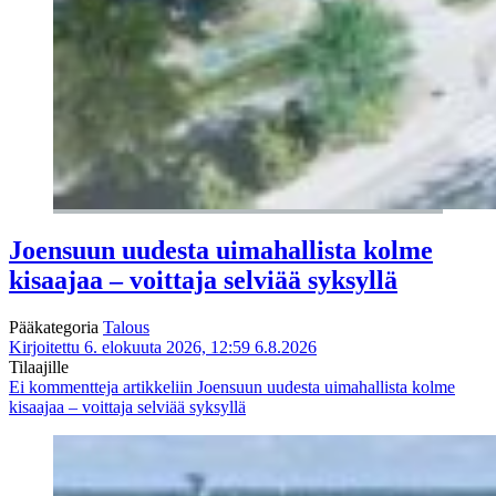
Joensuun uudesta uimahallista kolme
kisaajaa – voittaja selviää syksyllä
Pääkategoria
Talous
Kirjoitettu 6. elokuuta 2026, 12:59
6.8.2026
Tilaajille
Ei kommentteja
artikkeliin Joensuun uudesta uimahallista kolme
kisaajaa – voittaja selviää syksyllä