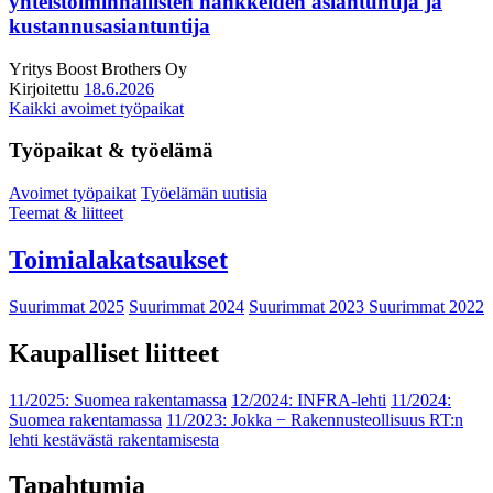
yhteistoiminnallisten hankkeiden asiantuntija ja
kustannusasiantuntija
Yritys
Boost Brothers Oy
Kirjoitettu
18.6.2026
Kaikki avoimet työpaikat
Työpaikat & työelämä
Avoimet työpaikat
Työelämän uutisia
Teemat & liitteet
Toimialakatsaukset
Suurimmat 2025
Suurimmat 2024
Suurimmat 2023
Suurimmat 2022
Kaupalliset liitteet
11/2025: Suomea rakentamassa
12/2024: INFRA-lehti
11/2024:
Suomea rakentamassa
11/2023: Jokka − Rakennusteollisuus RT:n
lehti kestävästä rakentamisesta
Tapahtumia