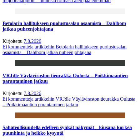
miljoonatappion – miinusta roimasti aiempaa enemmän
Betolarin hallitukseen puolustusalan osaamista – Dahlbom
jatkaa puheenjohtajana
Kirjoitettu
7.8.2026
Ei kommentteja
artikkeliin Betolarin hallitukseen puolustusalan
osaamista – Dahlbom jatkaa puheenjohtajana
VRJ:lle Väyläviraston tieurakka Oulusta – Poikkimaantien
parantaminen jatkuu
Kirjoitettu
7.8.2026
Ei kommentteja
artikkeliin VRJ:lle Väyläviraston tieurakka Oulusta
– Poikkimaantien parantaminen jatkuu
Sahateollisuudella edelleen synkät näkymät – kiusana korkea
puunhinta ja heikko kysyntä