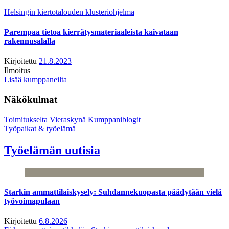
Helsingin kiertotalouden klusteriohjelma
Parempaa tietoa kierrätysmateriaaleista kaivataan
rakennusalalla
Kirjoitettu
21.8.2023
Ilmoitus
Lisää kumppaneilta
Näkökulmat
Toimitukselta
Vieraskynä
Kumppaniblogit
Työpaikat & työelämä
Työelämän uutisia
Starkin ammattilaiskysely: Suhdannekuopasta päädytään vielä
työvoimapulaan
Kirjoitettu
6.8.2026