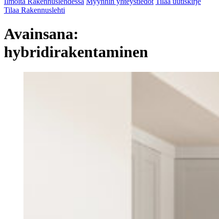
Ilmoita Rakennuslehdessä
Myynnin yhteystiedot
Tilaa uutiskirje
Tilaa Rakennuslehti
Avainsana:
hybridirakentaminen