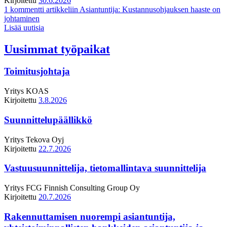
Kirjoitettu
30.6.2026
1 kommentti
artikkeliin Asiantuntija: Kustannusohjauksen haaste on
johtaminen
Lisää uutisia
Uusimmat työpaikat
Toimitusjohtaja
Yritys
KOAS
Kirjoitettu
3.8.2026
Suunnittelupäällikkö
Yritys
Tekova Oyj
Kirjoitettu
22.7.2026
Vastuusuunnittelija, tietomallintava suunnittelija
Yritys
FCG Finnish Consulting Group Oy
Kirjoitettu
20.7.2026
Rakennuttamisen nuorempi asiantuntija,