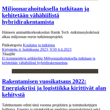
Miljoonarahoituksella tutkitaan ja
kehitetään vähähiilistä
hybridirakentamista
Hämeen ammattikorkeakoulun Hamk Tech -tutkimusyksikössä
alkaa miljoonan euron tutkimusprojekti.
Pääkategoria
Koulutus ja tutkimus
Kirjoitettu 4. huhtikuuta 2023, 9:50
4.4.2023
Tilaajille
Ei kommentteja
artikkeliin Miljoonarahoituksella tutkitaan ja
kehitetään vähähiilistä hybridirakentamista
Rakentamisen vuosikatsaus 2022:
Energiakriisi ja logistiikka kirittivät alan
kehitystä
Tahtituotanto edisti tänä vuonna projektien ja toimitusketjujen
hallintaa. Energia ja talotekniikan merkitys energiakriisissä sekä