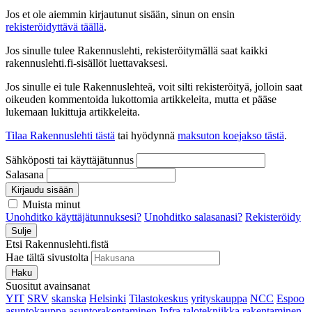
Jos et ole aiemmin kirjautunut sisään, sinun on ensin
rekisteröidyttävä täällä
.
Jos sinulle tulee Rakennuslehti, rekisteröitymällä saat kaikki
rakennuslehti.fi-sisällöt luettavaksesi.
Jos sinulle ei tule Rakennuslehteä, voit silti rekisteröityä, jolloin saat
oikeuden kommentoida lukottomia artikkeleita, mutta et pääse
lukemaan lukittuja artikkeleita.
Tilaa Rakennuslehti tästä
tai hyödynnä
maksuton koejakso tästä
.
Sähköposti tai käyttäjätunnus
Salasana
Kirjaudu sisään
Muista minut
Unohditko käyttäjätunnuksesi?
Unohditko salasanasi?
Rekisteröidy
Sulje
Etsi Rakennuslehti.fistä
Hae tältä sivustolta
Haku
Suositut avainsanat
YIT
SRV
skanska
Helsinki
Tilastokeskus
yrityskauppa
NCC
Espoo
asuntokauppa
asuntorakentaminen
Infra
talotekniikka
rakentaminen