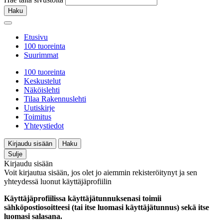
Haku
Etusivu
100 tuoreinta
Suurimmat
100 tuoreinta
Keskustelut
Näköislehti
Tilaa Rakennuslehti
Uutiskirje
Toimitus
Yhteystiedot
Kirjaudu sisään
Haku
Sulje
Kirjaudu sisään
Voit kirjautua sisään, jos olet jo aiemmin rekisteröitynyt ja sen
yhteydessä luonut käyttäjäprofiilin
Käyttäjäprofiilissa käyttäjätunnuksenasi toimii
sähköpostiosoitteesi (tai itse luomasi käyttäjätunnus) sekä itse
luomasi salasana.