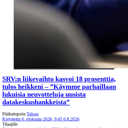
SRV:n liikevaihto kasvoi 18 prosenttia,
tulos heikkeni – ”Käymme parhaillaan
lukuisia neuvotteluja uusista
datakeskushankkeista”
Pääkategoria
Talous
Kirjoitettu 6. elokuuta 2026, 9:45
6.8.2026
Tilaajille