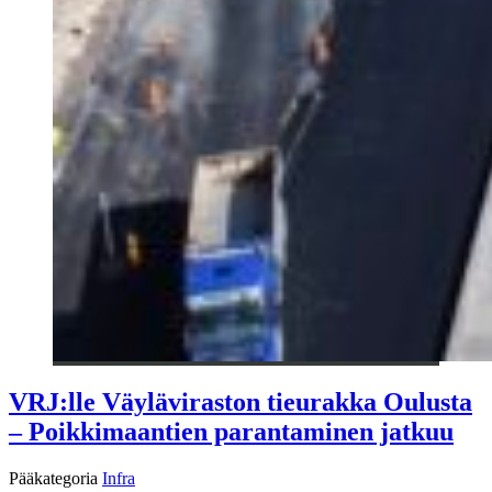
VRJ:lle Väyläviraston tieurakka Oulusta
– Poikkimaantien parantaminen jatkuu
Pääkategoria
Infra