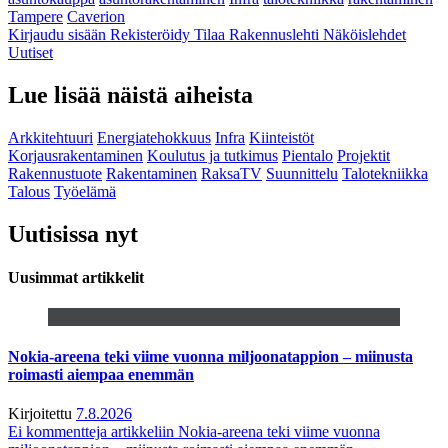
Tampere
Caverion
Kirjaudu sisään
Rekisteröidy
Tilaa Rakennuslehti
Näköislehdet
Uutiset
Lue lisää näistä aiheista
Arkkitehtuuri
Energiatehokkuus
Infra
Kiinteistöt
Korjausrakentaminen
Koulutus ja tutkimus
Pientalo
Projektit
Rakennustuote
Rakentaminen
RaksaTV
Suunnittelu
Talotekniikka
Talous
Työelämä
Uutisissa nyt
Uusimmat artikkelit
Nokia-areena teki viime vuonna miljoonatappion – miinusta
roimasti aiempaa enemmän
Kirjoitettu
7.8.2026
Ei kommentteja
artikkeliin Nokia-areena teki viime vuonna