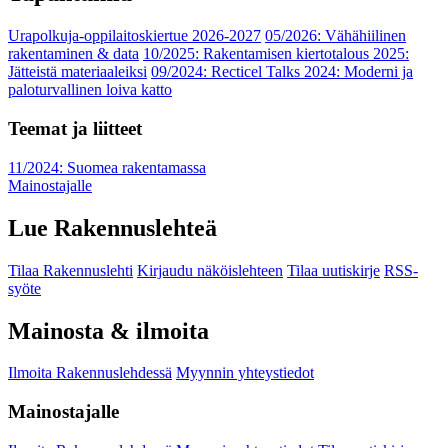
Urapolkuja-oppilaitoskiertue 2026-2027
05/2026: Vähähiilinen
rakentaminen & data
10/2025: Rakentamisen kiertotalous 2025:
Jätteistä materiaaleiksi
09/2024: Recticel Talks 2024: Moderni ja
paloturvallinen loiva katto
Teemat ja liitteet
11/2024: Suomea rakentamassa
Mainostajalle
Lue Rakennuslehteä
Tilaa Rakennuslehti
Kirjaudu näköislehteen
Tilaa uutiskirje
RSS-
syöte
Mainosta & ilmoita
Ilmoita Rakennuslehdessä
Myynnin yhteystiedot
Mainostajalle