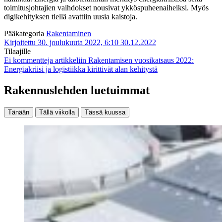
toimitusjohtajien vaihdokset nousivat ykköspuheenaiheiksi. Myös
digikehityksen tiellä avattiin uusia kaistoja.
Pääkategoria
Rakentaminen
Kirjoitettu 30. joulukuuta 2022, 6:10
30.12.2022
Tilaajille
Ei kommentteja
artikkeliin Rakentamisen vuosikatsaus 2022:
Energiakriisi ja logistiikka kirittivät alan kehitystä
Rakennuslehden luetuimmat
Tänään
Tällä viikolla
Tässä kuussa