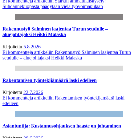
Ei kommentteja
artikkeliin Starkin ammattilaiskysely:
Suhdannekuopasta päädytään vielä työvoimapulaan
Rakennustyö Salminen laajentaa Turun seudulle –
aluejohtajaksi Heikki Malaska
Kirjoitettu
5.8.2026
Ei kommentteja
artikkeliin Rakennustyö Salminen laajentaa Turun
seudulle – aluejohtajaksi Heikki Malaska
Rakentamisen työntekijämäärä laski edelleen
Kirjoitettu
22.7.2026
Ei kommentteja
artikkeliin Rakentamisen työntekijämäärä laski
edelleen
Asiantuntija: Kustannusohjauksen haaste on johtaminen