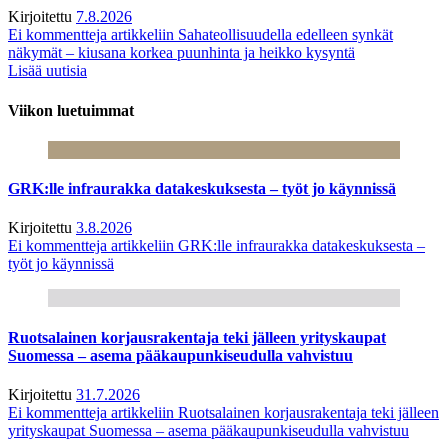
Kirjoitettu
7.8.2026
Ei kommentteja
artikkeliin Sahateollisuudella edelleen synkät
näkymät – kiusana korkea puunhinta ja heikko kysyntä
Lisää uutisia
Viikon luetuimmat
GRK:lle infraurakka datakeskuksesta – työt jo käynnissä
Kirjoitettu
3.8.2026
Ei kommentteja
artikkeliin GRK:lle infraurakka datakeskuksesta –
työt jo käynnissä
Ruotsalainen korjausrakentaja teki jälleen yrityskaupat
Suomessa – asema pääkaupunkiseudulla vahvistuu
Kirjoitettu
31.7.2026
Ei kommentteja
artikkeliin Ruotsalainen korjausrakentaja teki jälleen
yrityskaupat Suomessa – asema pääkaupunkiseudulla vahvistuu