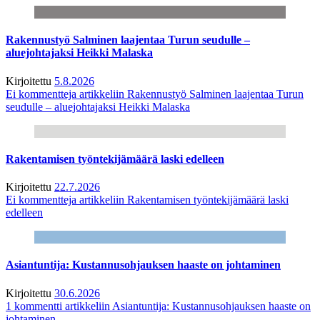
Rakennustyö Salminen laajentaa Turun seudulle –
aluejohtajaksi Heikki Malaska
Kirjoitettu
5.8.2026
Ei kommentteja
artikkeliin Rakennustyö Salminen laajentaa Turun
seudulle – aluejohtajaksi Heikki Malaska
Rakentamisen työntekijämäärä laski edelleen
Kirjoitettu
22.7.2026
Ei kommentteja
artikkeliin Rakentamisen työntekijämäärä laski
edelleen
Asiantuntija: Kustannusohjauksen haaste on johtaminen
Kirjoitettu
30.6.2026
1 kommentti
artikkeliin Asiantuntija: Kustannusohjauksen haaste on
johtaminen