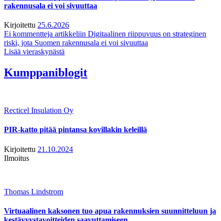
rakennusala ei voi sivuuttaa
Kirjoitettu
25.6.2026
Ei kommentteja
artikkeliin Digitaalinen riippuvuus on strateginen
riski, jota Suomen rakennusala ei voi sivuuttaa
Lisää vieraskynästä
Kumppaniblogit
Recticel Insulation Oy
PIR-katto pitää pintansa kovillakin keleillä
Kirjoitettu
21.10.2024
Ilmoitus
Thomas Lindstrom
Virtuaalinen kaksonen tuo apua rakennuksien suunnitteluun ja
kestävyystavoitteiden saavuttamiseen