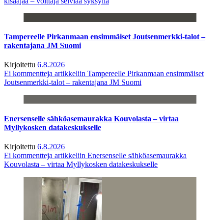
kisaajaa – voittaja selviää syksyllä
Tampereelle Pirkanmaan ensimmäiset Joutsenmerkki-talot –
rakentajana JM Suomi
Kirjoitettu
6.8.2026
Ei kommentteja
artikkeliin Tampereelle Pirkanmaan ensimmäiset
Joutsenmerkki-talot – rakentajana JM Suomi
Enersenselle sähköasemaurakka Kouvolasta – virtaa
Myllykosken datakeskukselle
Kirjoitettu
6.8.2026
Ei kommentteja
artikkeliin Enersenselle sähköasemaurakka
Kouvolasta – virtaa Myllykosken datakeskukselle