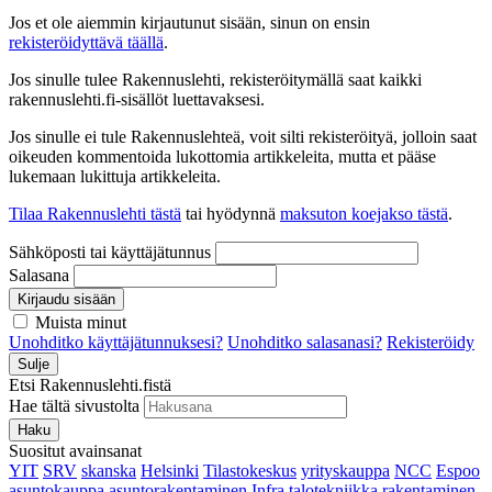
Jos et ole aiemmin kirjautunut sisään, sinun on ensin
rekisteröidyttävä täällä
.
Jos sinulle tulee Rakennuslehti, rekisteröitymällä saat kaikki
rakennuslehti.fi-sisällöt luettavaksesi.
Jos sinulle ei tule Rakennuslehteä, voit silti rekisteröityä, jolloin saat
oikeuden kommentoida lukottomia artikkeleita, mutta et pääse
lukemaan lukittuja artikkeleita.
Tilaa Rakennuslehti tästä
tai hyödynnä
maksuton koejakso tästä
.
Sähköposti tai käyttäjätunnus
Salasana
Kirjaudu sisään
Muista minut
Unohditko käyttäjätunnuksesi?
Unohditko salasanasi?
Rekisteröidy
Sulje
Etsi Rakennuslehti.fistä
Hae tältä sivustolta
Haku
Suositut avainsanat
YIT
SRV
skanska
Helsinki
Tilastokeskus
yrityskauppa
NCC
Espoo
asuntokauppa
asuntorakentaminen
Infra
talotekniikka
rakentaminen