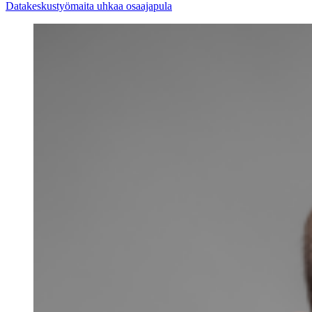
Datakeskustyömaita uhkaa osaajapula