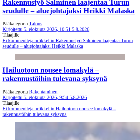
Rakennustyö Salminen laajentaa Turun
seudulle – aluejohtajaksi Heikki Malaska
Pääkategoria
Talous
Kirjoitettu 5. elokuuta 2026, 10:51
5.8.2026
Tilaajille
Ei kommentteja
artikkeliin Rakennustyö Salminen laajentaa Turun
seudulle – aluejohtajaksi Heikki Malaska
Hailuotoon nousee lomakylä –
rakennustöihin tulevana syksynä
Pääkategoria
Rakentaminen
Kirjoitettu 5. elokuuta 2026, 9:54
5.8.2026
Tilaajille
Ei kommentteja
artikkeliin Hailuotoon nousee lomakylä –
rakennustöihin tulevana syksynä