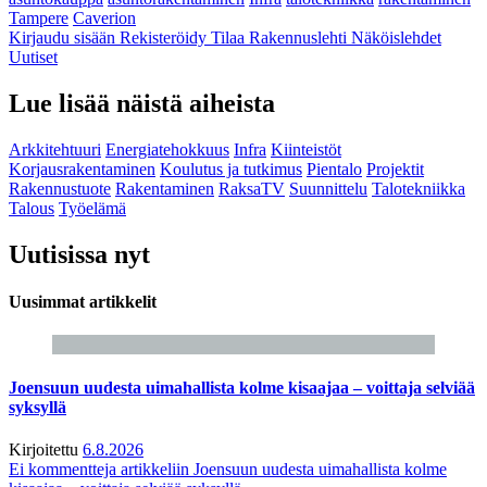
Tampere
Caverion
Kirjaudu sisään
Rekisteröidy
Tilaa Rakennuslehti
Näköislehdet
Uutiset
Lue lisää näistä aiheista
Arkkitehtuuri
Energiatehokkuus
Infra
Kiinteistöt
Korjausrakentaminen
Koulutus ja tutkimus
Pientalo
Projektit
Rakennustuote
Rakentaminen
RaksaTV
Suunnittelu
Talotekniikka
Talous
Työelämä
Uutisissa nyt
Uusimmat artikkelit
Joensuun uudesta uimahallista kolme kisaajaa – voittaja selviää
syksyllä
Kirjoitettu
6.8.2026
Ei kommentteja
artikkeliin Joensuun uudesta uimahallista kolme