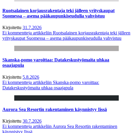
Ruotsalainen korjausrakentaja teki jälleen yrityskaupat
Suomessa – asema pääkaupunkiseudulla vahvistuu
Kirjoitettu
31.7.2026
Ei kommentteja
artikkeliin Ruotsalainen korjausrakentaja teki jälleen
yrityskaupat Suomessa – asema pääkaupunkiseudulla vahvistuu
Skanska-pomo varoittaa: Datakeskustyömaita uhkaa
osaajapula
Kirjoitettu
5.8.2026
Ei kommentteja
artikkeliin Skanska-pomo varoittaa:
Datakeskustyömaita uhkaa osaajapula
Aurora Sea Resortin rakentaminen käynnistyy Iissä
Kirjoitettu
30.7.2026
Ei kommentteja
artikkeliin Aurora Sea Resortin rakentaminen
käynnistyy Iissä