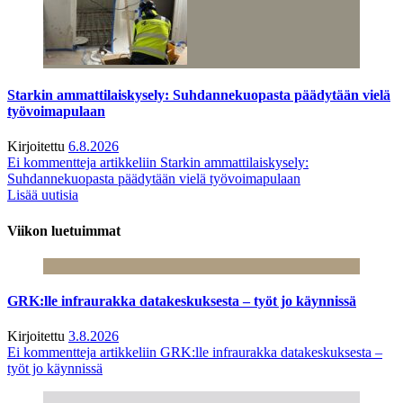
Starkin ammattilaiskysely: Suhdannekuopasta päädytään vielä
työvoimapulaan
Kirjoitettu
6.8.2026
Ei kommentteja
artikkeliin Starkin ammattilaiskysely:
Suhdannekuopasta päädytään vielä työvoimapulaan
Lisää uutisia
Viikon luetuimmat
GRK:lle infraurakka datakeskuksesta – työt jo käynnissä
Kirjoitettu
3.8.2026
Ei kommentteja
artikkeliin GRK:lle infraurakka datakeskuksesta –
työt jo käynnissä