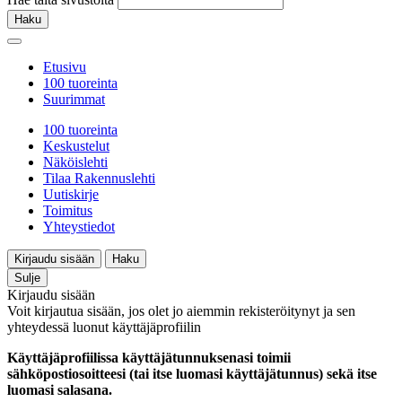
Haku
Etusivu
100 tuoreinta
Suurimmat
100 tuoreinta
Keskustelut
Näköislehti
Tilaa Rakennuslehti
Uutiskirje
Toimitus
Yhteystiedot
Kirjaudu sisään
Haku
Sulje
Kirjaudu sisään
Voit kirjautua sisään, jos olet jo aiemmin rekisteröitynyt ja sen
yhteydessä luonut käyttäjäprofiilin
Käyttäjäprofiilissa käyttäjätunnuksenasi toimii
sähköpostiosoitteesi (tai itse luomasi käyttäjätunnus) sekä itse
luomasi salasana.