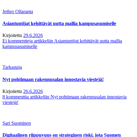
Jethro Ollaranta
Asiantuntijat kehittävät uutta mallia kampusasumiselle
Kirjoitettu
29.6.2026
Ei kommentteja
artikkeliin Asiantuntijat kehittävät uutta mallia
kampusasumiselle
Tarkastaja
Nyt pohtimaan rakennusalan innostavia viestejä!
Kirjoitettu
26.6.2026
8 kommenttia
artikkeliin Nyt pohtimaan rakennusalan innostavia
viestejä!
Sari Suominen
Digitaalinen riippuvuus on strateginen riski, jota Suomen