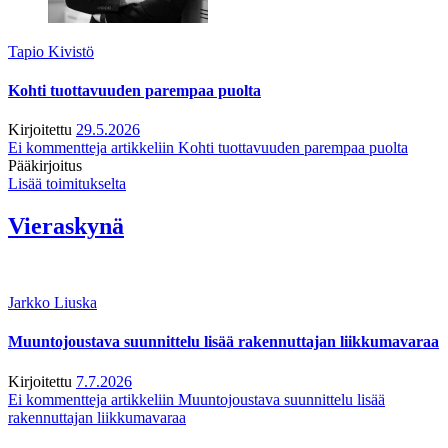
Tapio Kivistö
Kohti tuottavuuden parempaa puolta
Kirjoitettu
29.5.2026
Ei kommentteja
artikkeliin Kohti tuottavuuden parempaa puolta
Pääkirjoitus
Lisää toimitukselta
Vieraskynä
Jarkko Liuska
Muuntojoustava suunnittelu lisää rakennuttajan liikkumavaraa
Kirjoitettu
7.7.2026
Ei kommentteja
artikkeliin Muuntojoustava suunnittelu lisää
rakennuttajan liikkumavaraa