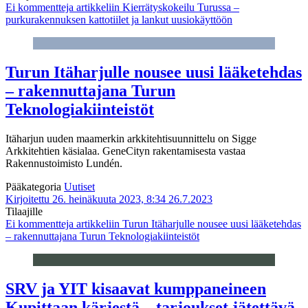
Ei kommentteja
artikkeliin Kierrätyskokeilu Turussa –
purkurakennuksen kattotiilet ja lankut uusiokäyttöön
Turun Itäharjulle nousee uusi lääketehdas
– rakennuttajana Turun
Teknologiakiinteistöt
Itäharjun uuden maamerkin arkkitehtisuunnittelu on Sigge
Arkkitehtien käsialaa. GeneCityn rakentamisesta vastaa
Rakennustoimisto Lundén.
Pääkategoria
Uutiset
Kirjoitettu 26. heinäkuuta 2023, 8:34
26.7.2023
Tilaajille
Ei kommentteja
artikkeliin Turun Itäharjulle nousee uusi lääketehdas
– rakennuttajana Turun Teknologiakiinteistöt
SRV ja YIT kisaavat kumppaneineen
Kupittaan kärjestä – tarjoukset jätettävä