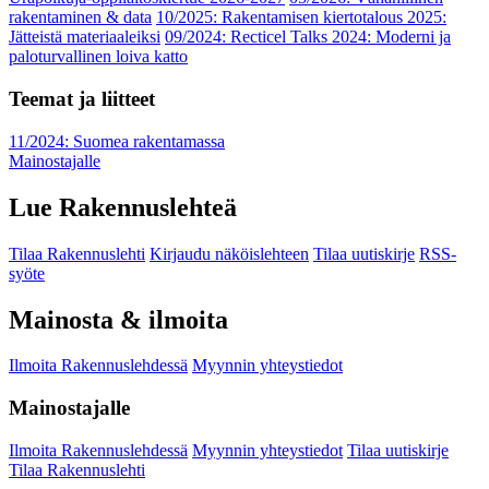
rakentaminen & data
10/2025: Rakentamisen kiertotalous 2025:
Jätteistä materiaaleiksi
09/2024: Recticel Talks 2024: Moderni ja
paloturvallinen loiva katto
Teemat ja liitteet
11/2024: Suomea rakentamassa
Mainostajalle
Lue Rakennuslehteä
Tilaa Rakennuslehti
Kirjaudu näköislehteen
Tilaa uutiskirje
RSS-
syöte
Mainosta & ilmoita
Ilmoita Rakennuslehdessä
Myynnin yhteystiedot
Mainostajalle
Ilmoita Rakennuslehdessä
Myynnin yhteystiedot
Tilaa uutiskirje
Tilaa Rakennuslehti