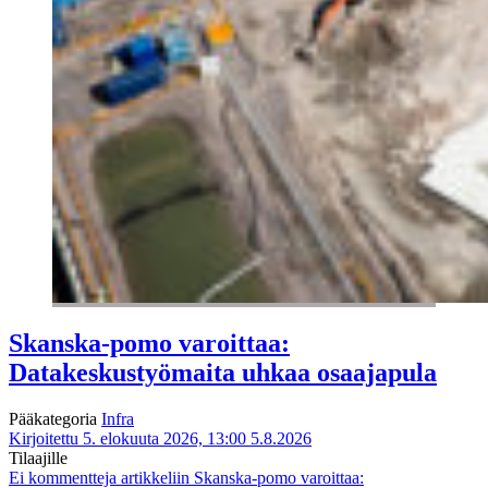
Skanska-pomo varoittaa:
Datakeskustyömaita uhkaa osaajapula
Pääkategoria
Infra
Kirjoitettu 5. elokuuta 2026, 13:00
5.8.2026
Tilaajille
Ei kommentteja
artikkeliin Skanska-pomo varoittaa: