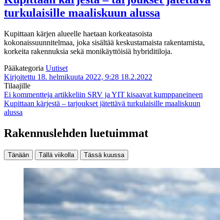
turkulaisille maaliskuun alussa
Kupittaan kärjen alueelle haetaan korkeatasoista
kokonaissuunnitelmaa, joka sisältää keskustamaista rakentamista,
korkeita rakennuksia sekä monikäyttöisiä hybriditiloja.
Pääkategoria
Uutiset
Kirjoitettu 18. helmikuuta 2022, 9:28
18.2.2022
Tilaajille
Ei kommentteja
artikkeliin SRV ja YIT kisaavat kumppaneineen
Kupittaan kärjestä – tarjoukset jätettävä turkulaisille maaliskuun
alussa
Rakennuslehden luetuimmat
Tänään
Tällä viikolla
Tässä kuussa