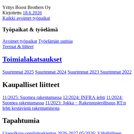
Yritys
Boost Brothers Oy
Kirjoitettu
18.6.2026
Kaikki avoimet työpaikat
Työpaikat & työelämä
Avoimet työpaikat
Työelämän uutisia
Teemat & liitteet
Toimialakatsaukset
Suurimmat 2025
Suurimmat 2024
Suurimmat 2023
Suurimmat 2022
Kaupalliset liitteet
11/2025: Suomea rakentamassa
12/2024: INFRA-lehti
11/2024:
Suomea rakentamassa
11/2023: Jokka − Rakennusteollisuus RT:n
lehti kestävästä rakentamisesta
Tapahtumia
Urapolkuja-oppilaitoskiertue 2026-2027
05/2026: Vähähiilinen