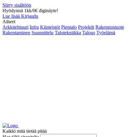
Siirry sisältöön
Hyödynnä 1kk/0€ diginäyte!
Lue lisää
Kirjaudu
Aiheet
Arkkitehtuuri
Infra
Kiinteistöt
Pientalo
Projektit
Rakennustuote
Rakentaminen
Suunnittelu
Talotekniikka
Talous
Työelämä
Kaikki mitä tietää pitää
Hae tältä sivustolta