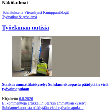
Näkökulmat
Toimitukselta
Vieraskynä
Kumppaniblogit
Työpaikat & työelämä
Työelämän uutisia
Starkin ammattilaiskysely: Suhdannekuopasta päädytään vielä
työvoimapulaan
Kirjoitettu
6.8.2026
Ei kommentteja
artikkeliin Starkin ammattilaiskysely:
Suhdannekuopasta päädytään vielä työvoimapulaan