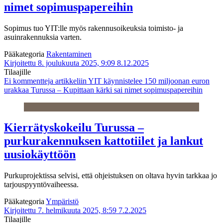
nimet sopimuspapereihin
Sopimus tuo YIT:lle myös rakennusoikeuksia toimisto- ja
asuinrakennuksia varten.
Pääkategoria
Rakentaminen
Kirjoitettu 8. joulukuuta 2025, 9:09
8.12.2025
Tilaajille
Ei kommentteja
artikkeliin YIT käynnistelee 150 miljoonan euron
urakkaa Turussa – Kupittaan kärki sai nimet sopimuspapereihin
Kierrätyskokeilu Turussa –
purkurakennuksen kattotiilet ja lankut
uusiokäyttöön
Purkuprojektissa selvisi, että ohjeistuksen on oltava hyvin tarkkaa jo
tarjouspyyntövaiheessa.
Pääkategoria
Ympäristö
Kirjoitettu 7. helmikuuta 2025, 8:59
7.2.2025
Tilaajille