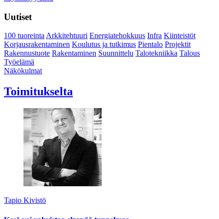
Uutiset
100 tuoreinta
Arkkitehtuuri
Energiatehokkuus
Infra
Kiinteistöt
Korjausrakentaminen
Koulutus ja tutkimus
Pientalo
Projektit
Rakennustuote
Rakentaminen
Suunnittelu
Talotekniikka
Talous
Työelämä
Näkökulmat
Toimitukselta
Tapio Kivistö