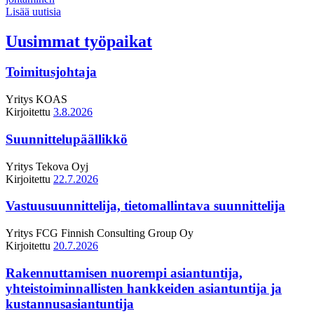
Lisää uutisia
Uusimmat työpaikat
Toimitusjohtaja
Yritys
KOAS
Kirjoitettu
3.8.2026
Suunnittelupäällikkö
Yritys
Tekova Oyj
Kirjoitettu
22.7.2026
Vastuusuunnittelija, tietomallintava suunnittelija
Yritys
FCG Finnish Consulting Group Oy
Kirjoitettu
20.7.2026
Rakennuttamisen nuorempi asiantuntija,
yhteistoiminnallisten hankkeiden asiantuntija ja
kustannusasiantuntija