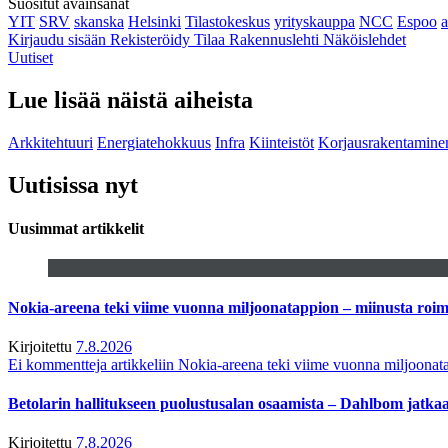
Suositut avainsanat
YIT
SRV
skanska
Helsinki
Tilastokeskus
yrityskauppa
NCC
Espoo
Kirjaudu sisään
Rekisteröidy
Tilaa Rakennuslehti
Näköislehdet
Uutiset
Lue lisää näistä aiheista
Arkkitehtuuri
Energiatehokkuus
Infra
Kiinteistöt
Korjausrakentamine
Uutisissa nyt
Uusimmat artikkelit
Nokia-areena teki viime vuonna miljoonatappion – miinusta ro
Kirjoitettu
7.8.2026
Ei kommentteja
artikkeliin Nokia-areena teki viime vuonna miljoona
Betolarin hallitukseen puolustusalan osaamista – Dahlbom jatk
Kirjoitettu
7.8.2026