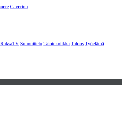
pere
Caverion
RaksaTV
Suunnittelu
Talotekniikka
Talous
Työelämä