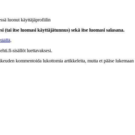
ssä luonut käyttäjäprofiilin
i (tai itse luomasi käyttäjätunnus) sekä itse luomasi salasana.
täällä
.
hti.fi-sisällöt luettavaksesi.
at oikeuden kommentoida lukottomia artikkeleita, mutta et pääse lukemaan l