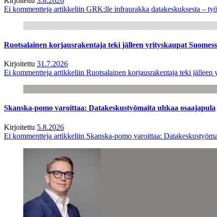
Kirjoitettu
3.8.2026
Ei kommentteja
artikkeliin GRK:lle infraurakka datakeskuksesta – työ
Ruotsalainen korjausrakentaja teki jälleen yrityskaupat Suome
Kirjoitettu
31.7.2026
Ei kommentteja
artikkeliin Ruotsalainen korjausrakentaja teki jälle
Skanska-pomo varoittaa: Datakeskustyömaita uhkaa osaajapula
Kirjoitettu
5.8.2026
Ei kommentteja
artikkeliin Skanska-pomo varoittaa: Datakeskustyöma