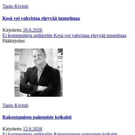
Tapio Kivistö
Kesä voi vahvistaa elpyvää tunnelmaa
Kirjoitettu
26.6.2026
Ei kommentteja
artikkeliin Kesä voi vahvistaa elpyvää tunnelmaa
Pääkirjoitus
Tapio Kivistö
Rakentamisen painopiste keikahti
Kirjoitettu
12.6.2026
Ei kommentteja
artikkeliin Rakentamisen painopiste keikahti