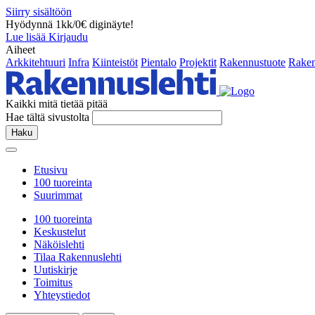
Siirry sisältöön
Hyödynnä 1kk/0€ diginäyte!
Lue lisää
Kirjaudu
Aiheet
Arkkitehtuuri
Infra
Kiinteistöt
Pientalo
Projektit
Rakennustuote
Raken
Kaikki mitä tietää pitää
Hae tältä sivustolta
Haku
Etusivu
100 tuoreinta
Suurimmat
100 tuoreinta
Keskustelut
Näköislehti
Tilaa Rakennuslehti
Uutiskirje
Toimitus
Yhteystiedot