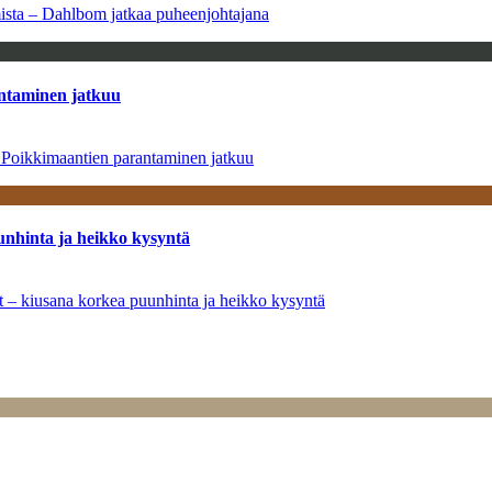
amista – Dahlbom jatkaa puheenjohtajana
antaminen jatkuu
– Poikkimaantien parantaminen jatkuu
unhinta ja heikko kysyntä
ät – kiusana korkea puunhinta ja heikko kysyntä