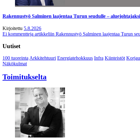
Rakennustyö Salminen laajentaa Turun seudulle – aluejohtajaks
Kirjoitettu
5.8.2026
Ei kommentteja
artikkeliin Rakennustyö Salminen laajentaa Turun seu
Uutiset
100 tuoreinta
Arkkitehtuuri
Energiatehokkuus
Infra
Kiinteistöt
Korjau
Näkökulmat
Toimitukselta