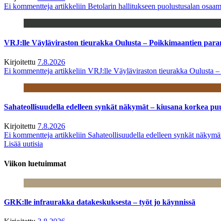
Ei kommentteja
artikkeliin Betolarin hallitukseen puolustusalan osa
VRJ:lle Väyläviraston tieurakka Oulusta – Poikkimaantien par
Kirjoitettu
7.8.2026
Ei kommentteja
artikkeliin VRJ:lle Väyläviraston tieurakka Oulusta 
Sahateollisuudella edelleen synkät näkymät – kiusana korkea pu
Kirjoitettu
7.8.2026
Ei kommentteja
artikkeliin Sahateollisuudella edelleen synkät näkym
Lisää uutisia
Viikon luetuimmat
GRK:lle infraurakka datakeskuksesta – työt jo käynnissä