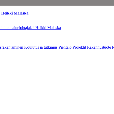
i Heikki Malaska
dulle – aluejohtajaksi Heikki Malaska
srakentaminen
Koulutus ja tutkimus
Pientalo
Projektit
Rakennustuote
R