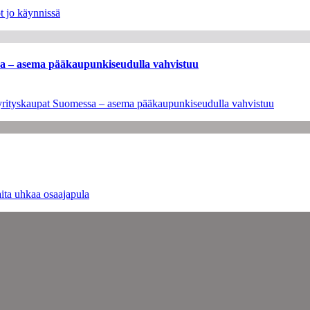
t jo käynnissä
ssa – asema pääkaupunkiseudulla vahvistuu
en yrityskaupat Suomessa – asema pääkaupunkiseudulla vahvistuu
ita uhkaa osaajapula