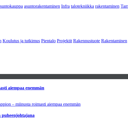
asuntokauppa
asuntorakentaminen
Infra
talotekniikka
rakentaminen
Tam
n
Koulutus ja tutkimus
Pientalo
Projektit
Rakennustuote
Rakentaminen
imasti aiempaa enemmän
tappion – miinusta roimasti aiempaa enemmän
aa puheenjohtajana