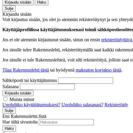
Kirjaudu sisään
Haku
Sulje
Kirjaudu sisään
Voit kirjautua sisään, jos olet jo aiemmin rekisteröitynyt ja sen yhteyde
Käyttäjäprofiilissa käyttäjätunnuksenasi toimii sähköpostiosoittees
Jos et ole aiemmin kirjautunut sisään, sinun on ensin
rekisteröidyttävä 
Jos sinulle tulee Rakennuslehti, rekisteröitymällä saat kaikki rakennusle
Jos sinulle ei tule Rakennuslehteä, voit silti rekisteröityä, jolloin sa
Tilaa Rakennuslehti tästä
tai hyödynnä
maksuton koejakso tästä
.
Sähköposti tai käyttäjätunnus
Salasana
Kirjaudu sisään
Muista minut
Unohditko käyttäjätunnuksesi?
Unohditko salasanasi?
Rekisteröidy
Sulje
Etsi Rakennuslehti.fistä
Hae tältä sivustolta
Haku