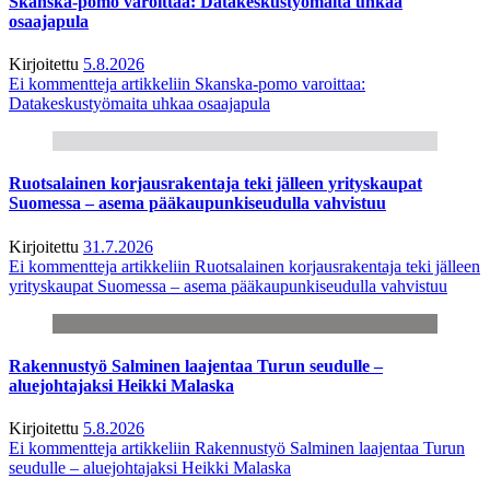
Skanska-pomo varoittaa: Datakeskustyömaita uhkaa
osaajapula
Kirjoitettu
5.8.2026
Ei kommentteja
artikkeliin Skanska-pomo varoittaa:
Datakeskustyömaita uhkaa osaajapula
Ruotsalainen korjausrakentaja teki jälleen yrityskaupat
Suomessa – asema pääkaupunkiseudulla vahvistuu
Kirjoitettu
31.7.2026
Ei kommentteja
artikkeliin Ruotsalainen korjausrakentaja teki jälleen
yrityskaupat Suomessa – asema pääkaupunkiseudulla vahvistuu
Rakennustyö Salminen laajentaa Turun seudulle –
aluejohtajaksi Heikki Malaska
Kirjoitettu
5.8.2026
Ei kommentteja
artikkeliin Rakennustyö Salminen laajentaa Turun
seudulle – aluejohtajaksi Heikki Malaska