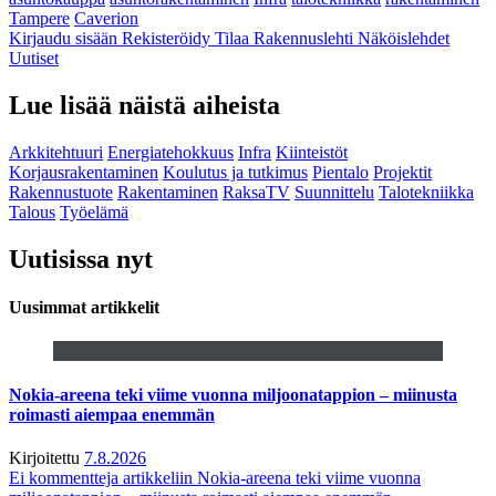
Tampere
Caverion
Kirjaudu sisään
Rekisteröidy
Tilaa Rakennuslehti
Näköislehdet
Uutiset
Lue lisää näistä aiheista
Arkkitehtuuri
Energiatehokkuus
Infra
Kiinteistöt
Korjausrakentaminen
Koulutus ja tutkimus
Pientalo
Projektit
Rakennustuote
Rakentaminen
RaksaTV
Suunnittelu
Talotekniikka
Talous
Työelämä
Uutisissa nyt
Uusimmat artikkelit
Nokia-areena teki viime vuonna miljoonatappion – miinusta
roimasti aiempaa enemmän
Kirjoitettu
7.8.2026
Ei kommentteja
artikkeliin Nokia-areena teki viime vuonna