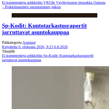
Ei kommentteja
artikkeliin VRJ:lle Väyläviraston tieurakka Oulusta
– Poikkimaantien parantaminen jatkuu
Sp-Kodit: Kuntotarkastusraportit
jarruttavat asuntokauppaa
Pääkategoria
Asunnot
Kirjoitettu 6. elokuuta 2026, 9:23
6.8.2026
Tilaajille
Ei kommentteja
artikkeliin Sp-Kodit: Kuntotarkastusraportit
jarruttavat asuntokauppaa