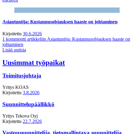
Asiantuntija: Kustannusohjauksen haaste on johtaminen
Kirjoitettu
30.6.2026
1 kommentti
artikkeliin Asiantuntija: Kustannusohjauksen haaste on
johtaminen
Lisää uutisia
Uusimmat työpaikat
Toimitusjohtaja
Yritys
KOAS
Kirjoitettu
3.8.2026
Suunnittelupäällikkö
Yritys
Tekova Oyj
Kirjoitettu
22.7.2026
Vastuusuunnittelija, tietomallintava suunnittelija