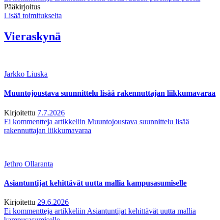
Pääkirjoitus
Lisää toimitukselta
Vieraskynä
Jarkko Liuska
Muuntojoustava suunnittelu lisää rakennuttajan liikkumavaraa
Kirjoitettu
7.7.2026
Ei kommentteja
artikkeliin Muuntojoustava suunnittelu lisää
rakennuttajan liikkumavaraa
Jethro Ollaranta
Asiantuntijat kehittävät uutta mallia kampusasumiselle
Kirjoitettu
29.6.2026
Ei kommentteja
artikkeliin Asiantuntijat kehittävät uutta mallia
kampusasumiselle