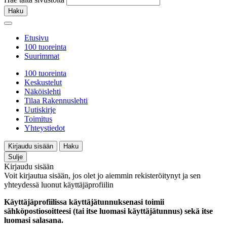
Haku
Etusivu
100 tuoreinta
Suurimmat
100 tuoreinta
Keskustelut
Näköislehti
Tilaa Rakennuslehti
Uutiskirje
Toimitus
Yhteystiedot
Kirjaudu sisään
Haku
Sulje
Kirjaudu sisään
Voit kirjautua sisään, jos olet jo aiemmin rekisteröitynyt ja sen
yhteydessä luonut käyttäjäprofiilin
Käyttäjäprofiilissa käyttäjätunnuksenasi toimii
sähköpostiosoitteesi (tai itse luomasi käyttäjätunnus) sekä itse
luomasi salasana.