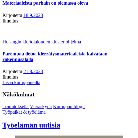
Materiaaleista parhain on olemassa oleva
Kirjoitettu
18.9.2023
Ilmoitus
Helsingin kiertotalouden klusteriohjelma
Parempaa tietoa kierrätysmateriaaleista kaivataan
rakennusalalla
Kirjoitettu
21.8.2023
Ilmoitus
Lisää kumppaneilta
Näkökulmat
Toimitukselta
Vieraskynä
Kumppaniblogit
Työpaikat & työelämä
Työelämän uutisia