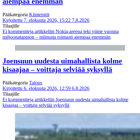
aiempaa enemmän
Pääkategoria
Kiinteistöt
Kirjoitettu 7. elokuuta 2026, 15:22
7.8.2026
Tilaajille
Ei kommentteja
artikkeliin Nokia-areena teki viime vuonna
miljoonatappion – miinusta roimasti aiempaa enemmän
Joensuun uudesta uimahallista kolme
kisaajaa – voittaja selviää syksyllä
Pääkategoria
Talous
Kirjoitettu 6. elokuuta 2026, 12:59
6.8.2026
Tilaajille
Ei kommentteja
artikkeliin Joensuun uudesta uimahallista kolme
kisaajaa – voittaja selviää syksyllä