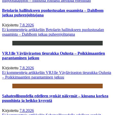
miljoonatappion – miinusta roimasti aiempaa enemmän
Betolarin hallitukseen puolustusalan osaamista – Dahlbom
jatkaa puheenjohtajana
Kirjoitettu
7.8.2026
Ei kommentteja
artikkeliin Betolarin hallitukseen puolustusalan
osaamista – Dahlbom jatkaa puheenjohtajana
VRJ:lle Väyläviraston tieurakka Oulusta – Poikkimaantien
parantaminen jatkuu
Kirjoitettu
7.8.2026
Ei kommentteja
artikkeliin VRJ:lle Väyläviraston tieurakka Oulusta
– Poikkimaantien parantaminen jatkuu
Sahateollisuudella edelleen synkät näkymät – kiusana korkea
puunhinta ja heikko kysyntä
Kirjoitettu
7.8.2026