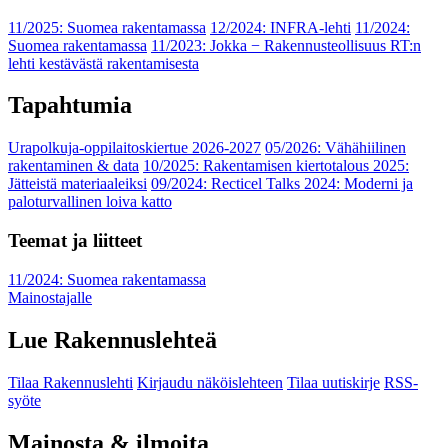
11/2025: Suomea rakentamassa
12/2024: INFRA-lehti
11/2024:
Suomea rakentamassa
11/2023: Jokka − Rakennusteollisuus RT:n
lehti kestävästä rakentamisesta
Tapahtumia
Urapolkuja-oppilaitoskiertue 2026-2027
05/2026: Vähähiilinen
rakentaminen & data
10/2025: Rakentamisen kiertotalous 2025:
Jätteistä materiaaleiksi
09/2024: Recticel Talks 2024: Moderni ja
paloturvallinen loiva katto
Teemat ja liitteet
11/2024: Suomea rakentamassa
Mainostajalle
Lue Rakennuslehteä
Tilaa Rakennuslehti
Kirjaudu näköislehteen
Tilaa uutiskirje
RSS-
syöte
Mainosta & ilmoita