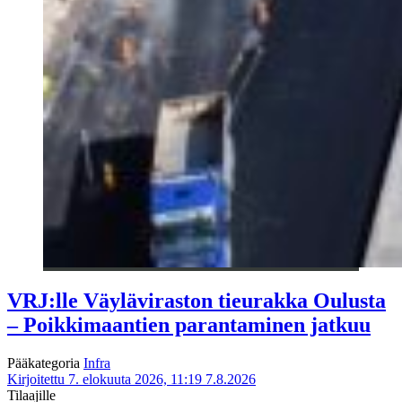
VRJ:lle Väyläviraston tieurakka Oulusta
– Poikkimaantien parantaminen jatkuu
Pääkategoria
Infra
Kirjoitettu 7. elokuuta 2026, 11:19
7.8.2026
Tilaajille