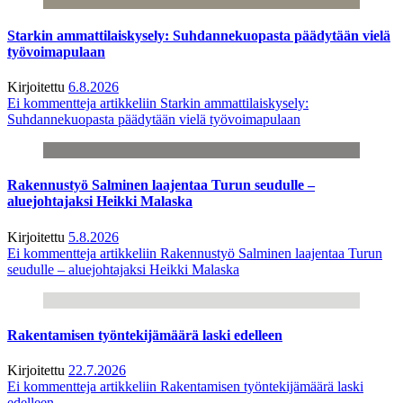
Starkin ammattilaiskysely: Suhdannekuopasta päädytään vielä
työvoimapulaan
Kirjoitettu
6.8.2026
Ei kommentteja
artikkeliin Starkin ammattilaiskysely:
Suhdannekuopasta päädytään vielä työvoimapulaan
Rakennustyö Salminen laajentaa Turun seudulle –
aluejohtajaksi Heikki Malaska
Kirjoitettu
5.8.2026
Ei kommentteja
artikkeliin Rakennustyö Salminen laajentaa Turun
seudulle – aluejohtajaksi Heikki Malaska
Rakentamisen työntekijämäärä laski edelleen
Kirjoitettu
22.7.2026
Ei kommentteja
artikkeliin Rakentamisen työntekijämäärä laski
edelleen