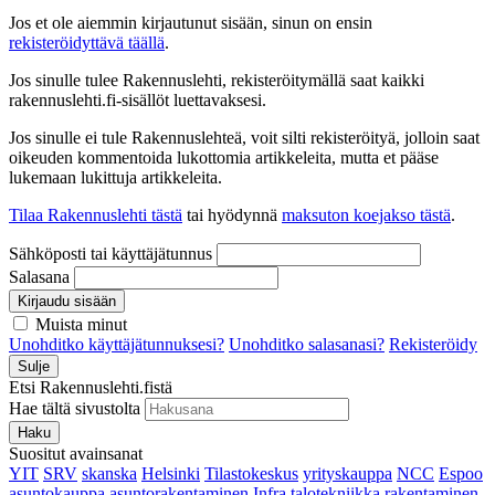
Jos et ole aiemmin kirjautunut sisään, sinun on ensin
rekisteröidyttävä täällä
.
Jos sinulle tulee Rakennuslehti, rekisteröitymällä saat kaikki
rakennuslehti.fi-sisällöt luettavaksesi.
Jos sinulle ei tule Rakennuslehteä, voit silti rekisteröityä, jolloin saat
oikeuden kommentoida lukottomia artikkeleita, mutta et pääse
lukemaan lukittuja artikkeleita.
Tilaa Rakennuslehti tästä
tai hyödynnä
maksuton koejakso tästä
.
Sähköposti tai käyttäjätunnus
Salasana
Kirjaudu sisään
Muista minut
Unohditko käyttäjätunnuksesi?
Unohditko salasanasi?
Rekisteröidy
Sulje
Etsi Rakennuslehti.fistä
Hae tältä sivustolta
Haku
Suositut avainsanat
YIT
SRV
skanska
Helsinki
Tilastokeskus
yrityskauppa
NCC
Espoo
asuntokauppa
asuntorakentaminen
Infra
talotekniikka
rakentaminen