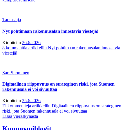
Tarkastaja
Nyt pohtimaan rakennusalan innostavia viestejä!
Kirjoitettu
26.6.2026
8 kommenttia
artikkeliin Nyt pohtimaan rakennusalan innostavia
viestejä!
Sari Suominen
Digitaalinen riippuvuus on strateginen riski, jota Suomen
rakennusala ei voi sivuuttaa
Kirjoitettu
25.6.2026
Ei kommentteja
artikkeliin Digitaalinen riippuvuus on strateginen
riski, jota Suomen rakennusala ei voi sivuuttaa
Lisää vieraskynästä
Kumppaniblogit