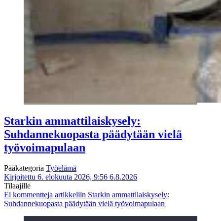
Starkin ammattilaiskysely:
Suhdannekuopasta päädytään vielä
työvoimapulaan
Pääkategoria
Työelämä
Kirjoitettu 6. elokuuta 2026, 9:56
6.8.2026
Tilaajille
Ei kommentteja
artikkeliin Starkin ammattilaiskysely:
Suhdannekuopasta päädytään vielä työvoimapulaan