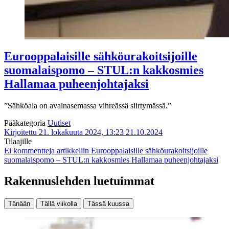
Eurooppalaisille sähköurakoitsijoille
suomalaispomo – STUL:n kakkosmies
Hallamaa puheenjohtajaksi
”Sähköala on avainasemassa vihreässä siirtymässä.”
Pääkategoria
Uutiset
Kirjoitettu 21. lokakuuta 2024, 13:23
21.10.2024
Tilaajille
Ei kommentteja
artikkeliin Eurooppalaisille sähköurakoitsijoille
suomalaispomo – STUL:n kakkosmies Hallamaa puheenjohtajaksi
Rakennuslehden luetuimmat
Tänään
Tällä viikolla
Tässä kuussa