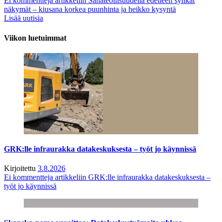
Ei kommentteja
artikkeliin Sahateollisuudella edelleen synkät
näkymät – kiusana korkea puunhinta ja heikko kysyntä
Lisää uutisia
Viikon luetuimmat
GRK:lle infraurakka datakeskuksesta – työt jo käynnissä
Kirjoitettu
3.8.2026
Ei kommentteja
artikkeliin GRK:lle infraurakka datakeskuksesta –
työt jo käynnissä