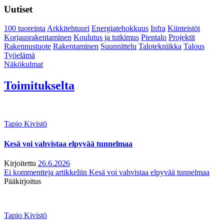
Uutiset
100 tuoreinta
Arkkitehtuuri
Energiatehokkuus
Infra
Kiinteistöt
Korjausrakentaminen
Koulutus ja tutkimus
Pientalo
Projektit
Rakennustuote
Rakentaminen
Suunnittelu
Talotekniikka
Talous
Työelämä
Näkökulmat
Toimitukselta
Tapio Kivistö
Kesä voi vahvistaa elpyvää tunnelmaa
Kirjoitettu
26.6.2026
Ei kommentteja
artikkeliin Kesä voi vahvistaa elpyvää tunnelmaa
Pääkirjoitus
Tapio Kivistö