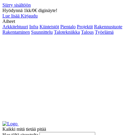
Siirry sisältöön
Hyödynnä 1kk/0€ diginäyte!
Lue lisää
Kirjaudu
Aiheet
Arkkitehtuuri
Infra
Kiinteistöt
Pientalo
Projektit
Rakennustuote
Rakentaminen
Suunnittelu
Talotekniikka
Talous
Työelämä
Kaikki mitä tietää pitää
Hae tältä sivustolta