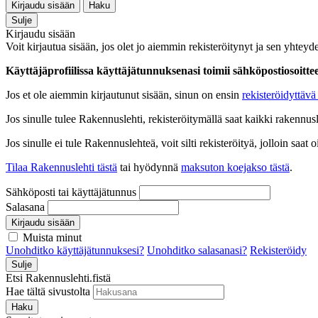
Kirjaudu sisään
Haku
Sulje
Kirjaudu sisään
Voit kirjautua sisään, jos olet jo aiemmin rekisteröitynyt ja sen yhteyde
Käyttäjäprofiilissa käyttäjätunnuksenasi toimii sähköpostiosoittees
Jos et ole aiemmin kirjautunut sisään, sinun on ensin
rekisteröidyttävä 
Jos sinulle tulee Rakennuslehti, rekisteröitymällä saat kaikki rakennusle
Jos sinulle ei tule Rakennuslehteä, voit silti rekisteröityä, jolloin sa
Tilaa Rakennuslehti tästä
tai hyödynnä
maksuton koejakso tästä
.
Sähköposti tai käyttäjätunnus
Salasana
Kirjaudu sisään
Muista minut
Unohditko käyttäjätunnuksesi?
Unohditko salasanasi?
Rekisteröidy
Sulje
Etsi Rakennuslehti.fistä
Hae tältä sivustolta
Haku