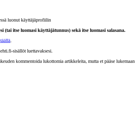
ssä luonut käyttäjäprofiilin
i (tai itse luomasi käyttäjätunnus) sekä itse luomasi salasana.
täällä
.
hti.fi-sisällöt luettavaksesi.
at oikeuden kommentoida lukottomia artikkeleita, mutta et pääse lukemaan l