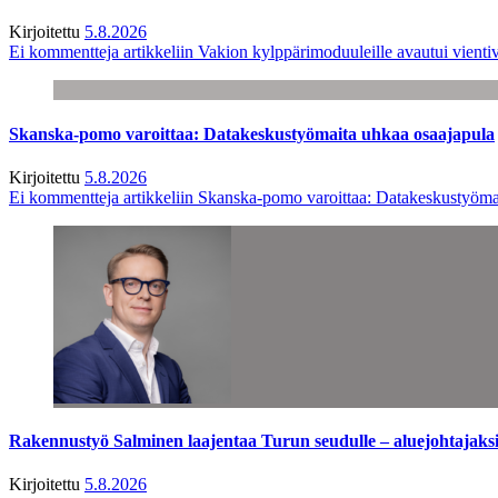
Kirjoitettu
5.8.2026
Ei kommentteja
artikkeliin Vakion kylppärimoduuleille avautui vienti
Skanska-pomo varoittaa: Datakeskustyömaita uhkaa osaajapula
Kirjoitettu
5.8.2026
Ei kommentteja
artikkeliin Skanska-pomo varoittaa: Datakeskustyöma
Rakennustyö Salminen laajentaa Turun seudulle – aluejohtajaks
Kirjoitettu
5.8.2026