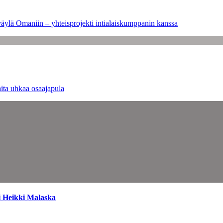
väylä Omaniin – yhteisprojekti intialaiskumppanin kanssa
ita uhkaa osaajapula
i Heikki Malaska