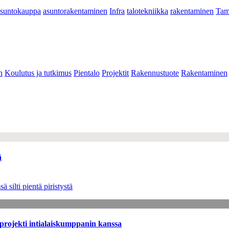
asuntokauppa
asuntorakentaminen
Infra
talotekniikka
rakentaminen
Tam
n
Koulutus ja tutkimus
Pientalo
Projektit
Rakennustuote
Rakentaminen
ä
 silti pientä piristystä
sprojekti intialaiskumppanin kanssa