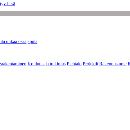
tyy Iissä
ita uhkaa osaajapula
srakentaminen
Koulutus ja tutkimus
Pientalo
Projektit
Rakennustuote
R