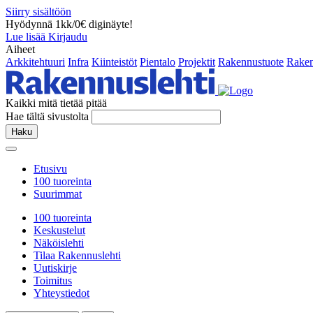
Siirry sisältöön
Hyödynnä 1kk/0€ diginäyte!
Lue lisää
Kirjaudu
Aiheet
Arkkitehtuuri
Infra
Kiinteistöt
Pientalo
Projektit
Rakennustuote
Raken
Kaikki mitä tietää pitää
Hae tältä sivustolta
Haku
Etusivu
100 tuoreinta
Suurimmat
100 tuoreinta
Keskustelut
Näköislehti
Tilaa Rakennuslehti
Uutiskirje
Toimitus
Yhteystiedot