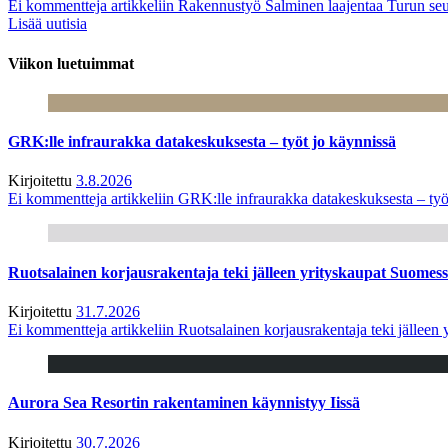
Ei kommentteja
artikkeliin Rakennustyö Salminen laajentaa Turun seu
Lisää uutisia
Viikon luetuimmat
GRK:lle infraurakka datakeskuksesta – työt jo käynnissä
Kirjoitettu
3.8.2026
Ei kommentteja
artikkeliin GRK:lle infraurakka datakeskuksesta – työ
Ruotsalainen korjausrakentaja teki jälleen yrityskaupat Suome
Kirjoitettu
31.7.2026
Ei kommentteja
artikkeliin Ruotsalainen korjausrakentaja teki jälle
Aurora Sea Resortin rakentaminen käynnistyy Iissä
Kirjoitettu
30.7.2026