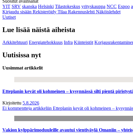
Suositut avainsanat
YIT
SRV
skanska
Helsinki
Tilastokeskus
yrityskauppa
NCC
Espoo
Kirjaudu sisään
Rekisteröidy
Tilaa Rakennuslehti
Näköislehdet
Uutiset
Lue lisää näistä aiheista
Arkkitehtuuri
Energiatehokkuus
Infra
Kiinteistöt
Korjausrakentamine
Uutisissa nyt
Uusimmat artikkelit
Etteplanin kevät oli kohmeinen – kysynnässä silti pientä piristyst
Kirjoitettu
5.8.2026
Ei kommentteja
artikkeliin Etteplanin kevät oli kohmeinen – kysynnässä
Vakion kylppärimoduuleille avautui vientiväylä Omaniin – yhtei