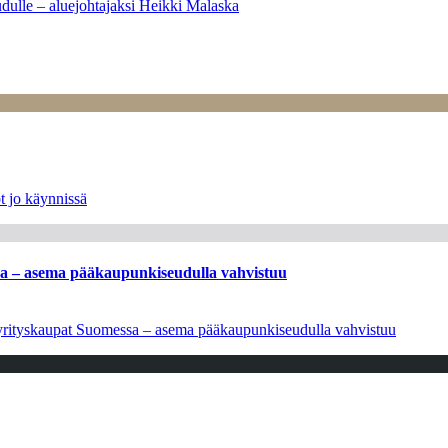
dulle – aluejohtajaksi Heikki Malaska
t jo käynnissä
ssa – asema pääkaupunkiseudulla vahvistuu
en yrityskaupat Suomessa – asema pääkaupunkiseudulla vahvistuu