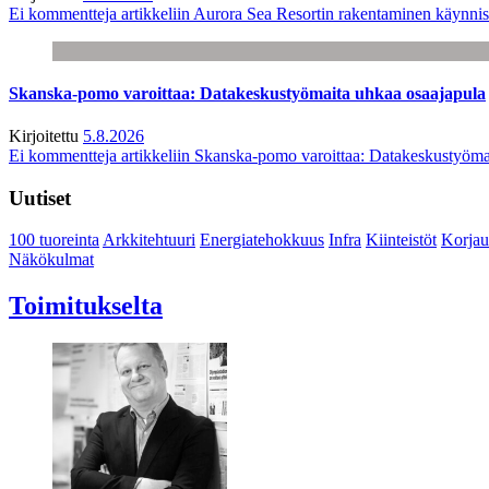
Ei kommentteja
artikkeliin Aurora Sea Resortin rakentaminen käynnis
Skanska-pomo varoittaa: Datakeskustyömaita uhkaa osaajapula
Kirjoitettu
5.8.2026
Ei kommentteja
artikkeliin Skanska-pomo varoittaa: Datakeskustyöma
Uutiset
100 tuoreinta
Arkkitehtuuri
Energiatehokkuus
Infra
Kiinteistöt
Korjau
Näkökulmat
Toimitukselta