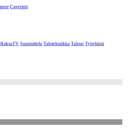
pere
Caverion
RaksaTV
Suunnittelu
Talotekniikka
Talous
Työelämä