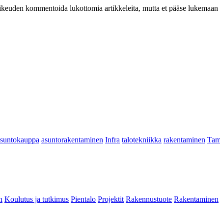
at oikeuden kommentoida lukottomia artikkeleita, mutta et pääse lukemaan l
asuntokauppa
asuntorakentaminen
Infra
talotekniikka
rakentaminen
Tam
n
Koulutus ja tutkimus
Pientalo
Projektit
Rakennustuote
Rakentaminen