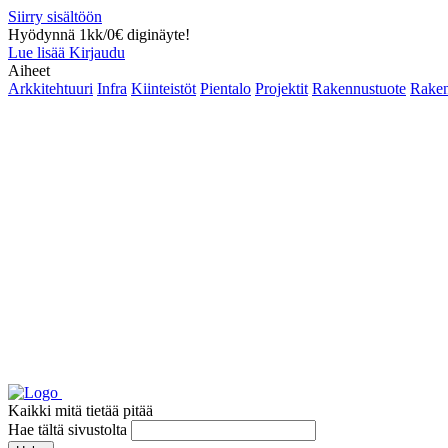
Siirry sisältöön
Hyödynnä 1kk/0€ diginäyte!
Lue lisää
Kirjaudu
Aiheet
Arkkitehtuuri
Infra
Kiinteistöt
Pientalo
Projektit
Rakennustuote
Raken
Kaikki mitä tietää pitää
Hae tältä sivustolta