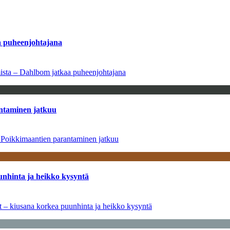
aa puheenjohtajana
amista – Dahlbom jatkaa puheenjohtajana
antaminen jatkuu
– Poikkimaantien parantaminen jatkuu
unhinta ja heikko kysyntä
ät – kiusana korkea puunhinta ja heikko kysyntä