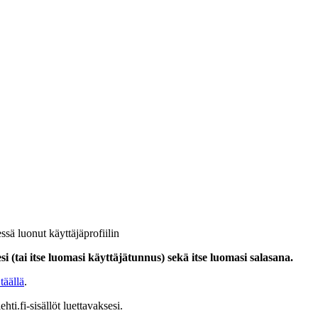
ssä luonut käyttäjäprofiilin
i (tai itse luomasi käyttäjätunnus) sekä itse luomasi salasana.
täällä
.
hti.fi-sisällöt luettavaksesi.