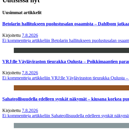
Uusimmat artikkelit
Betolarin hallitukseen puolustusalan osaamista – Dahlbom jatk
Kirjoitettu
7.8.2026
Ei kommentteja
artikkeliin Betolarin hallitukseen puolustusalan osa
VRJ:lle Väyläviraston tieurakka Oulusta – Poikkimaantien par
Kirjoitettu
7.8.2026
Ei kommentteja
artikkeliin VRJ:lle Väyläviraston tieurakka Oulusta 
Sahateollisuudella edelleen synkät näkymät – kiusana korkea pu
Kirjoitettu
7.8.2026
Ei kommentteja
artikkeliin Sahateollisuudella edelleen synkät näkym