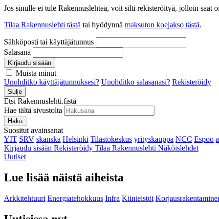
Jos sinulle ei tule Rakennuslehteä, voit silti rekisteröityä, jolloin sa
Tilaa Rakennuslehti tästä
tai hyödynnä
maksuton koejakso tästä
.
Sähköposti tai käyttäjätunnus
Salasana
Kirjaudu sisään
Muista minut
Unohditko käyttäjätunnuksesi?
Unohditko salasanasi?
Rekisteröidy
Sulje
Etsi Rakennuslehti.fistä
Hae tältä sivustolta
Haku
Suositut avainsanat
YIT
SRV
skanska
Helsinki
Tilastokeskus
yrityskauppa
NCC
Espoo
Kirjaudu sisään
Rekisteröidy
Tilaa Rakennuslehti
Näköislehdet
Uutiset
Lue lisää näistä aiheista
Arkkitehtuuri
Energiatehokkuus
Infra
Kiinteistöt
Korjausrakentamine
Uutisissa nyt