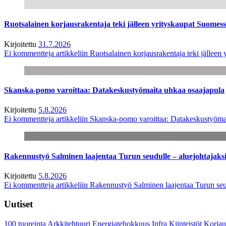
Ruotsalainen korjausrakentaja teki jälleen yrityskaupat Suome
Kirjoitettu
31.7.2026
Ei kommentteja
artikkeliin Ruotsalainen korjausrakentaja teki jälle
Skanska-pomo varoittaa: Datakeskustyömaita uhkaa osaajapula
Kirjoitettu
5.8.2026
Ei kommentteja
artikkeliin Skanska-pomo varoittaa: Datakeskustyöma
Rakennustyö Salminen laajentaa Turun seudulle – aluejohtajaks
Kirjoitettu
5.8.2026
Ei kommentteja
artikkeliin Rakennustyö Salminen laajentaa Turun seu
Uutiset
100 tuoreinta
Arkkitehtuuri
Energiatehokkuus
Infra
Kiinteistöt
Korjau