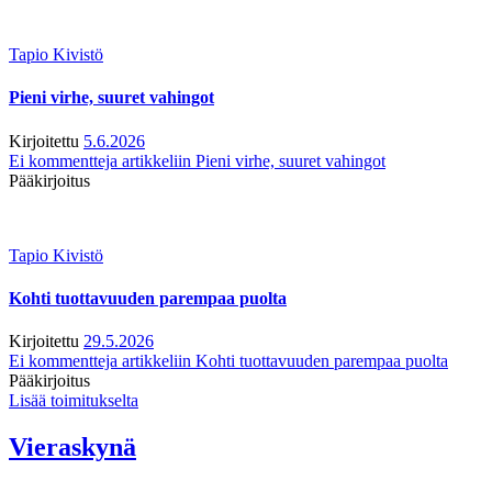
Tapio Kivistö
Pieni virhe, suuret vahingot
Kirjoitettu
5.6.2026
Ei kommentteja
artikkeliin Pieni virhe, suuret vahingot
Pääkirjoitus
Tapio Kivistö
Kohti tuottavuuden parempaa puolta
Kirjoitettu
29.5.2026
Ei kommentteja
artikkeliin Kohti tuottavuuden parempaa puolta
Pääkirjoitus
Lisää toimitukselta
Vieraskynä