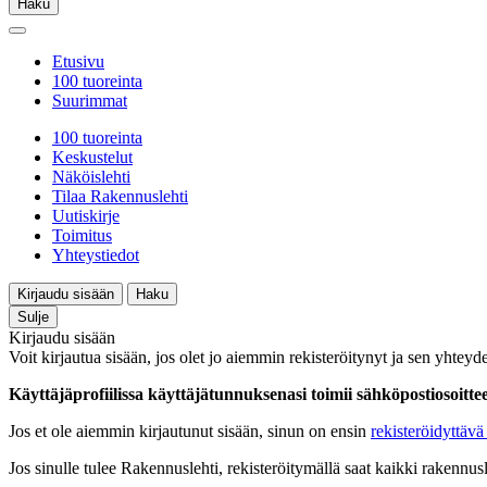
Haku
Etusivu
100 tuoreinta
Suurimmat
100 tuoreinta
Keskustelut
Näköislehti
Tilaa Rakennuslehti
Uutiskirje
Toimitus
Yhteystiedot
Kirjaudu sisään
Haku
Sulje
Kirjaudu sisään
Voit kirjautua sisään, jos olet jo aiemmin rekisteröitynyt ja sen yhteyde
Käyttäjäprofiilissa käyttäjätunnuksenasi toimii sähköpostiosoittees
Jos et ole aiemmin kirjautunut sisään, sinun on ensin
rekisteröidyttävä 
Jos sinulle tulee Rakennuslehti, rekisteröitymällä saat kaikki rakennusle