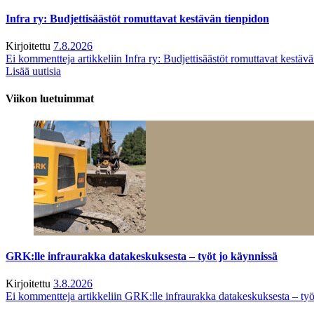
Infra ry: Budjettisäästöt romuttavat kestävän tienpidon
Kirjoitettu
7.8.2026
Ei kommentteja
artikkeliin Infra ry: Budjettisäästöt romuttavat kestäv
Lisää uutisia
Viikon luetuimmat
GRK:lle infraurakka datakeskuksesta – työt jo käynnissä
Kirjoitettu
3.8.2026
Ei kommentteja
artikkeliin GRK:lle infraurakka datakeskuksesta – työ