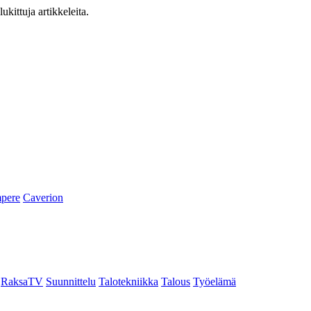
ukittuja artikkeleita.
pere
Caverion
RaksaTV
Suunnittelu
Talotekniikka
Talous
Työelämä