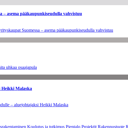
ssa – asema pääkaupunkiseudulla vahvistuu
en yrityskaupat Suomessa – asema pääkaupunkiseudulla vahvistuu
ita uhkaa osaajapula
i Heikki Malaska
dulle – aluejohtajaksi Heikki Malaska
srakentaminen
Koulutus ja tutkimus
Pientalo
Projektit
Rakennustuote
R