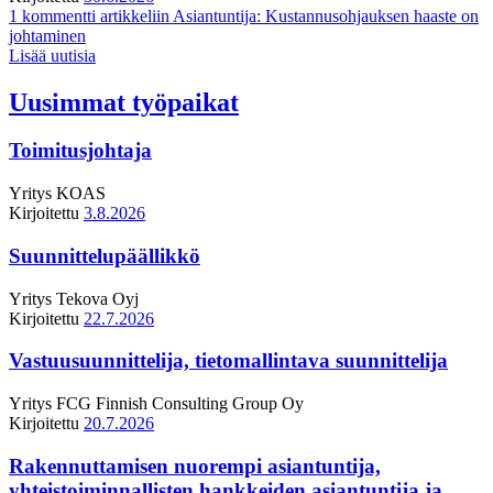
1 kommentti
artikkeliin Asiantuntija: Kustannusohjauksen haaste on
johtaminen
Lisää uutisia
Uusimmat työpaikat
Toimitusjohtaja
Yritys
KOAS
Kirjoitettu
3.8.2026
Suunnittelupäällikkö
Yritys
Tekova Oyj
Kirjoitettu
22.7.2026
Vastuusuunnittelija, tietomallintava suunnittelija
Yritys
FCG Finnish Consulting Group Oy
Kirjoitettu
20.7.2026
Rakennuttamisen nuorempi asiantuntija,
yhteistoiminnallisten hankkeiden asiantuntija ja