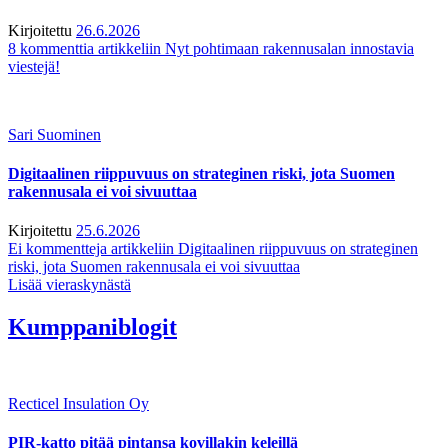
Kirjoitettu
26.6.2026
8 kommenttia
artikkeliin Nyt pohtimaan rakennusalan innostavia
viestejä!
Sari Suominen
Digitaalinen riippuvuus on strateginen riski, jota Suomen
rakennusala ei voi sivuuttaa
Kirjoitettu
25.6.2026
Ei kommentteja
artikkeliin Digitaalinen riippuvuus on strateginen
riski, jota Suomen rakennusala ei voi sivuuttaa
Lisää vieraskynästä
Kumppaniblogit
Recticel Insulation Oy
PIR-katto pitää pintansa kovillakin keleillä