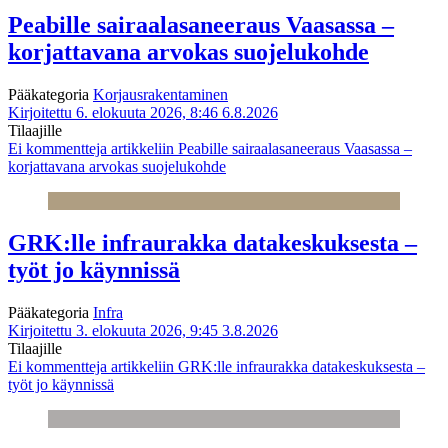
Peabille sairaalasaneeraus Vaasassa –
korjattavana arvokas suojelukohde
Pääkategoria
Korjausrakentaminen
Kirjoitettu 6. elokuuta 2026, 8:46
6.8.2026
Tilaajille
Ei kommentteja
artikkeliin Peabille sairaalasaneeraus Vaasassa –
korjattavana arvokas suojelukohde
GRK:lle infraurakka datakeskuksesta –
työt jo käynnissä
Pääkategoria
Infra
Kirjoitettu 3. elokuuta 2026, 9:45
3.8.2026
Tilaajille
Ei kommentteja
artikkeliin GRK:lle infraurakka datakeskuksesta –
työt jo käynnissä