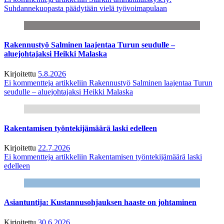
Suhdannekuopasta päädytään vielä työvoimapulaan
Rakennustyö Salminen laajentaa Turun seudulle –
aluejohtajaksi Heikki Malaska
Kirjoitettu
5.8.2026
Ei kommentteja
artikkeliin Rakennustyö Salminen laajentaa Turun
seudulle – aluejohtajaksi Heikki Malaska
Rakentamisen työntekijämäärä laski edelleen
Kirjoitettu
22.7.2026
Ei kommentteja
artikkeliin Rakentamisen työntekijämäärä laski
edelleen
Asiantuntija: Kustannusohjauksen haaste on johtaminen
Kirjoitettu
30.6.2026