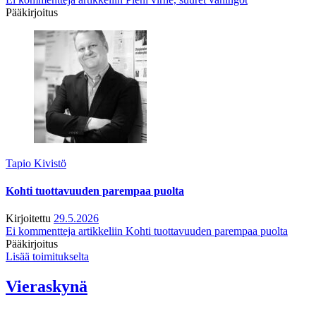
Pääkirjoitus
Tapio Kivistö
Kohti tuottavuuden parempaa puolta
Kirjoitettu
29.5.2026
Ei kommentteja
artikkeliin Kohti tuottavuuden parempaa puolta
Pääkirjoitus
Lisää toimitukselta
Vieraskynä