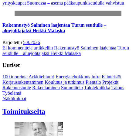
yrityskaupat Suomessa – asema pääkaupunkiseudulla vahvistuu
Rakennustyö Salminen laajentaa Turun seudulle –
aluejohtajaksi Heikki Malaska
Kirjoitettu
5.8.2026
Ei kommentteja
artikkeliin Rakennustyö Salminen laajentaa Turun
seudulle – aluejohtajaksi Heikki Malaska
Uutiset
100 tuoreinta
Arkkitehtuuri
Energiatehokkuus
Infra
Kiinteistöt
Korjausrakentaminen
Koulutus ja tutkimus
Pientalo
Projektit
Rakennustuote
Rakentaminen
Suunnittelu
Talotekniikka
Talous
Työelämä
Näkökulmat
Toimitukselta