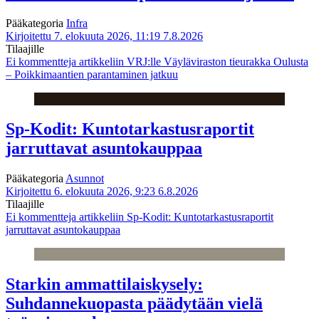
Pääkategoria
Infra
Kirjoitettu 7. elokuuta 2026, 11:19
7.8.2026
Tilaajille
Ei kommentteja
artikkeliin VRJ:lle Väyläviraston tieurakka Oulusta
– Poikkimaantien parantaminen jatkuu
Sp-Kodit: Kuntotarkastusraportit
jarruttavat asuntokauppaa
Pääkategoria
Asunnot
Kirjoitettu 6. elokuuta 2026, 9:23
6.8.2026
Tilaajille
Ei kommentteja
artikkeliin Sp-Kodit: Kuntotarkastusraportit
jarruttavat asuntokauppaa
Starkin ammattilaiskysely:
Suhdannekuopasta päädytään vielä