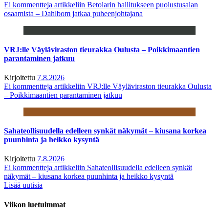
Ei kommentteja
artikkeliin Betolarin hallitukseen puolustusalan
osaamista – Dahlbom jatkaa puheenjohtajana
VRJ:lle Väyläviraston tieurakka Oulusta – Poikkimaantien
parantaminen jatkuu
Kirjoitettu
7.8.2026
Ei kommentteja
artikkeliin VRJ:lle Väyläviraston tieurakka Oulusta
– Poikkimaantien parantaminen jatkuu
Sahateollisuudella edelleen synkät näkymät – kiusana korkea
puunhinta ja heikko kysyntä
Kirjoitettu
7.8.2026
Ei kommentteja
artikkeliin Sahateollisuudella edelleen synkät
näkymät – kiusana korkea puunhinta ja heikko kysyntä
Lisää uutisia
Viikon luetuimmat