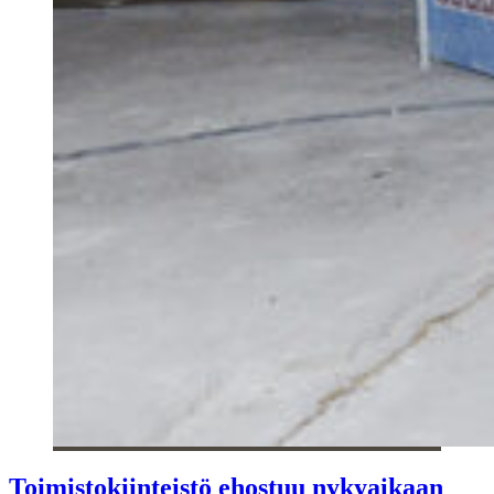
Toimistokiinteistö ehostuu nykyaikaan