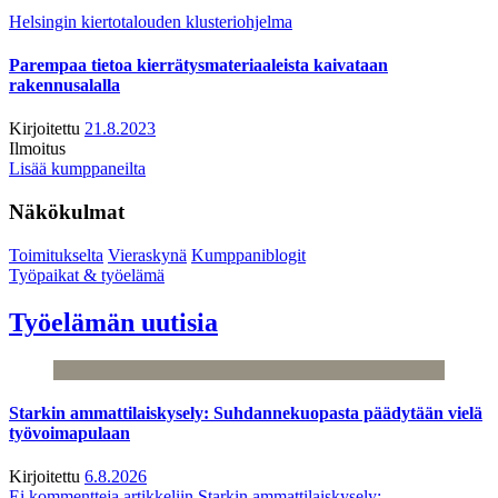
Helsingin kiertotalouden klusteriohjelma
Parempaa tietoa kierrätysmateriaaleista kaivataan
rakennusalalla
Kirjoitettu
21.8.2023
Ilmoitus
Lisää kumppaneilta
Näkökulmat
Toimitukselta
Vieraskynä
Kumppaniblogit
Työpaikat & työelämä
Työelämän uutisia
Starkin ammattilaiskysely: Suhdannekuopasta päädytään vielä
työvoimapulaan
Kirjoitettu
6.8.2026
Ei kommentteja
artikkeliin Starkin ammattilaiskysely: