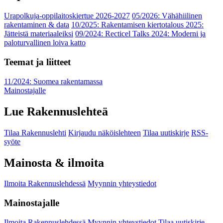
Urapolkuja-oppilaitoskiertue 2026-2027
05/2026: Vähähiilinen
rakentaminen & data
10/2025: Rakentamisen kiertotalous 2025:
Jätteistä materiaaleiksi
09/2024: Recticel Talks 2024: Moderni ja
paloturvallinen loiva katto
Teemat ja liitteet
11/2024: Suomea rakentamassa
Mainostajalle
Lue Rakennuslehteä
Tilaa Rakennuslehti
Kirjaudu näköislehteen
Tilaa uutiskirje
RSS-
syöte
Mainosta & ilmoita
Ilmoita Rakennuslehdessä
Myynnin yhteystiedot
Mainostajalle
Ilmoita Rakennuslehdessä
Myynnin yhteystiedot
Tilaa uutiskirje