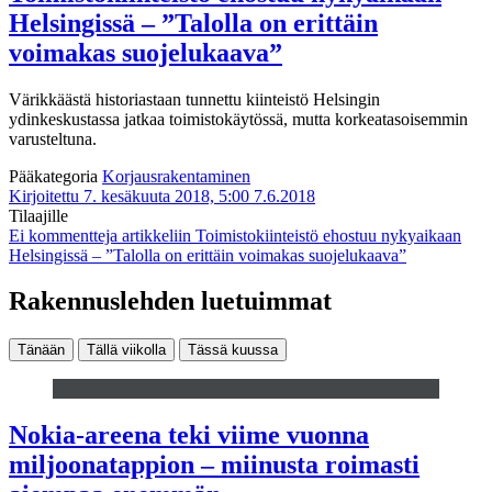
Helsingissä – ”Talolla on erittäin
voimakas suojelukaava”
Värikkäästä historiastaan tunnettu kiinteistö Helsingin
ydinkeskustassa jatkaa toimistokäytössä, mutta korkeatasoisemmin
varusteltuna.
Pääkategoria
Korjausrakentaminen
Kirjoitettu 7. kesäkuuta 2018, 5:00
7.6.2018
Tilaajille
Ei kommentteja
artikkeliin Toimistokiinteistö ehostuu nykyaikaan
Helsingissä – ”Talolla on erittäin voimakas suojelukaava”
Rakennuslehden luetuimmat
Tänään
Tällä viikolla
Tässä kuussa
Nokia-areena teki viime vuonna
miljoonatappion – miinusta roimasti