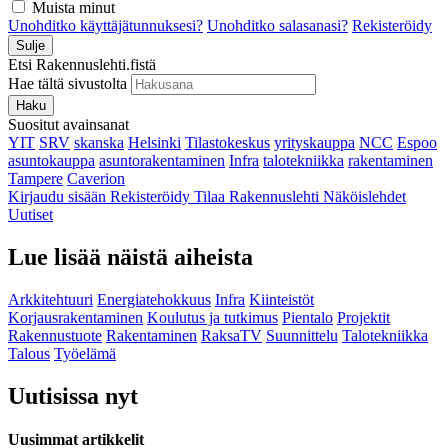
Muista minut
Unohditko käyttäjätunnuksesi?
Unohditko salasanasi?
Rekisteröidy
Sulje
Etsi Rakennuslehti.fistä
Hae tältä sivustolta
Haku
Suositut avainsanat
YIT
SRV
skanska
Helsinki
Tilastokeskus
yrityskauppa
NCC
Espoo
asuntokauppa
asuntorakentaminen
Infra
talotekniikka
rakentaminen
Tampere
Caverion
Kirjaudu sisään
Rekisteröidy
Tilaa Rakennuslehti
Näköislehdet
Uutiset
Lue lisää näistä aiheista
Arkkitehtuuri
Energiatehokkuus
Infra
Kiinteistöt
Korjausrakentaminen
Koulutus ja tutkimus
Pientalo
Projektit
Rakennustuote
Rakentaminen
RaksaTV
Suunnittelu
Talotekniikka
Talous
Työelämä
Uutisissa nyt
Uusimmat artikkelit