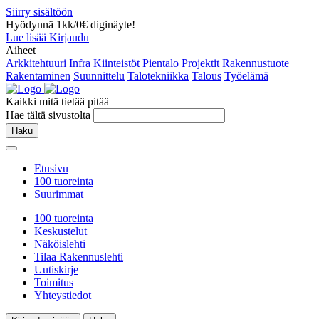
Siirry sisältöön
Hyödynnä 1kk/0€ diginäyte!
Lue lisää
Kirjaudu
Aiheet
Arkkitehtuuri
Infra
Kiinteistöt
Pientalo
Projektit
Rakennustuote
Rakentaminen
Suunnittelu
Talotekniikka
Talous
Työelämä
Kaikki mitä tietää pitää
Hae tältä sivustolta
Haku
Etusivu
100 tuoreinta
Suurimmat
100 tuoreinta
Keskustelut
Näköislehti
Tilaa Rakennuslehti
Uutiskirje
Toimitus
Yhteystiedot