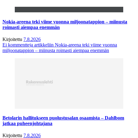
Nokia-areena teki viime vuonna miljoonatappion – miinusta
roimasti aiempaa enemmän
Kirjoitettu
7.8.2026
Ei kommentteja
artikkeliin Nokia-areena teki viime vuonna
miljoonatappion – miinusta roimasti aiempaa enemmän
Betolarin hallitukseen puolustusalan osaamista – Dahlbom
jatkaa puheenjohtajana
Kirjoitettu
7.8.2026