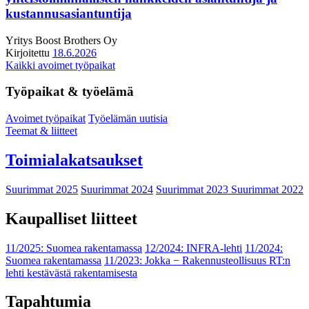
kustannusasiantuntija
Yritys
Boost Brothers Oy
Kirjoitettu
18.6.2026
Kaikki avoimet työpaikat
Työpaikat & työelämä
Avoimet työpaikat
Työelämän uutisia
Teemat & liitteet
Toimialakatsaukset
Suurimmat 2025
Suurimmat 2024
Suurimmat 2023
Suurimmat 2022
Kaupalliset liitteet
11/2025: Suomea rakentamassa
12/2024: INFRA-lehti
11/2024:
Suomea rakentamassa
11/2023: Jokka − Rakennusteollisuus RT:n
lehti kestävästä rakentamisesta
Tapahtumia