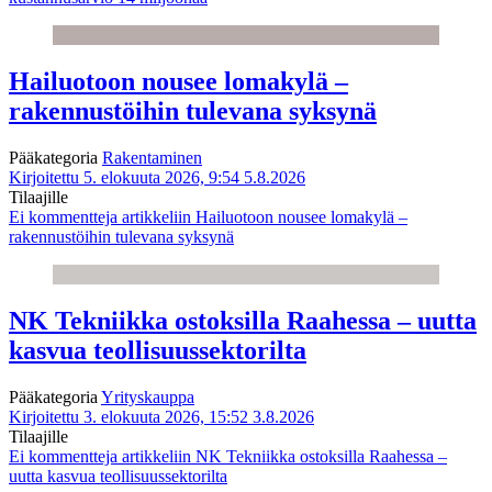
Hailuotoon nousee lomakylä –
rakennustöihin tulevana syksynä
Pääkategoria
Rakentaminen
Kirjoitettu 5. elokuuta 2026, 9:54
5.8.2026
Tilaajille
Ei kommentteja
artikkeliin Hailuotoon nousee lomakylä –
rakennustöihin tulevana syksynä
NK Tekniikka ostoksilla Raahessa – uutta
kasvua teollisuussektorilta
Pääkategoria
Yrityskauppa
Kirjoitettu 3. elokuuta 2026, 15:52
3.8.2026
Tilaajille
Ei kommentteja
artikkeliin NK Tekniikka ostoksilla Raahessa –
uutta kasvua teollisuussektorilta