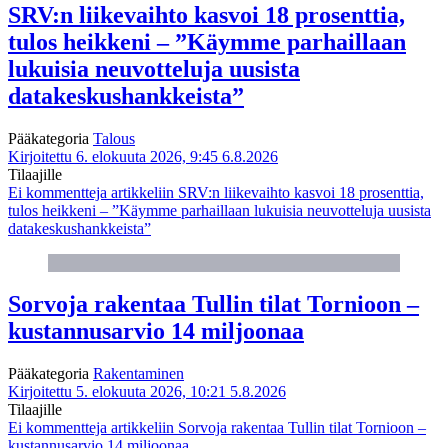
SRV:n liikevaihto kasvoi 18 prosenttia,
tulos heikkeni – ”Käymme parhaillaan
lukuisia neuvotteluja uusista
datakeskushankkeista”
Pääkategoria
Talous
Kirjoitettu 6. elokuuta 2026, 9:45
6.8.2026
Tilaajille
Ei kommentteja
artikkeliin SRV:n liikevaihto kasvoi 18 prosenttia,
tulos heikkeni – ”Käymme parhaillaan lukuisia neuvotteluja uusista
datakeskushankkeista”
Sorvoja rakentaa Tullin tilat Tornioon –
kustannusarvio 14 miljoonaa
Pääkategoria
Rakentaminen
Kirjoitettu 5. elokuuta 2026, 10:21
5.8.2026
Tilaajille
Ei kommentteja
artikkeliin Sorvoja rakentaa Tullin tilat Tornioon –
kustannusarvio 14 miljoonaa