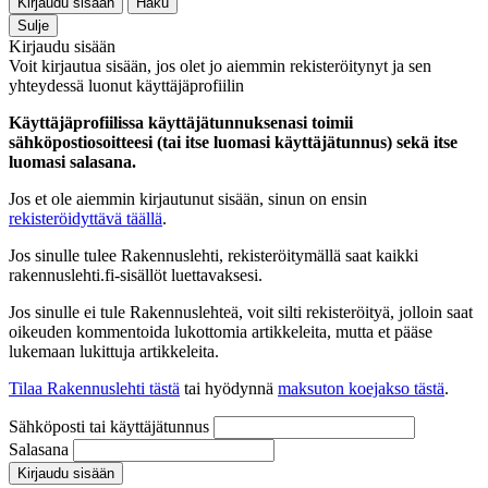
Kirjaudu sisään
Haku
Sulje
Kirjaudu sisään
Voit kirjautua sisään, jos olet jo aiemmin rekisteröitynyt ja sen
yhteydessä luonut käyttäjäprofiilin
Käyttäjäprofiilissa käyttäjätunnuksenasi toimii
sähköpostiosoitteesi (tai itse luomasi käyttäjätunnus) sekä itse
luomasi salasana.
Jos et ole aiemmin kirjautunut sisään, sinun on ensin
rekisteröidyttävä täällä
.
Jos sinulle tulee Rakennuslehti, rekisteröitymällä saat kaikki
rakennuslehti.fi-sisällöt luettavaksesi.
Jos sinulle ei tule Rakennuslehteä, voit silti rekisteröityä, jolloin saat
oikeuden kommentoida lukottomia artikkeleita, mutta et pääse
lukemaan lukittuja artikkeleita.
Tilaa Rakennuslehti tästä
tai hyödynnä
maksuton koejakso tästä
.
Sähköposti tai käyttäjätunnus
Salasana
Kirjaudu sisään