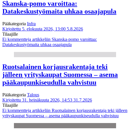
Skanska-pomo varoittaa:
Datakeskustyömaita uhkaa osaajapula
Pääkategoria
Infra
Kirjoitettu 5. elokuuta 2026, 13:00
5.8.2026
Tilaajille
Ei kommentteja
artikkeliin Skanska-pomo varoittaa:
Datakeskustyömaita uhkaa osaajapula
Ruotsalainen korjausrakentaja teki
jälleen yrityskaupat Suomessa – asema
pääkaupunkiseudulla vahvistuu
Pääkategoria
Talous
Kirjoitettu 31. heinäkuuta 2026, 14:53
31.7.2026
Tilaajille
Ei kommentteja
artikkeliin Ruotsalainen korjausrakentaja teki jälleen
yrityskaupat Suomessa – asema pääkaupunkiseudulla vahvistuu