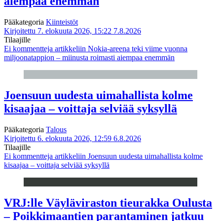
aiempaa enemmän
Pääkategoria
Kiinteistöt
Kirjoitettu 7. elokuuta 2026, 15:22
7.8.2026
Tilaajille
Ei kommentteja
artikkeliin Nokia-areena teki viime vuonna
miljoonatappion – miinusta roimasti aiempaa enemmän
Joensuun uudesta uimahallista kolme
kisaajaa – voittaja selviää syksyllä
Pääkategoria
Talous
Kirjoitettu 6. elokuuta 2026, 12:59
6.8.2026
Tilaajille
Ei kommentteja
artikkeliin Joensuun uudesta uimahallista kolme
kisaajaa – voittaja selviää syksyllä
VRJ:lle Väyläviraston tieurakka Oulusta
– Poikkimaantien parantaminen jatkuu