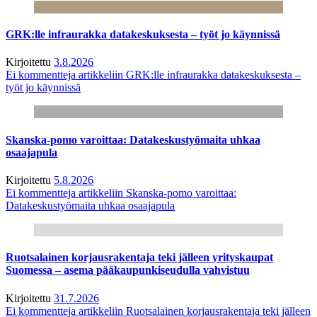
GRK:lle infraurakka datakeskuksesta – työt jo käynnissä
Kirjoitettu
3.8.2026
Ei kommentteja
artikkeliin GRK:lle infraurakka datakeskuksesta –
työt jo käynnissä
Skanska-pomo varoittaa: Datakeskustyömaita uhkaa
osaajapula
Kirjoitettu
5.8.2026
Ei kommentteja
artikkeliin Skanska-pomo varoittaa:
Datakeskustyömaita uhkaa osaajapula
Ruotsalainen korjausrakentaja teki jälleen yrityskaupat
Suomessa – asema pääkaupunkiseudulla vahvistuu
Kirjoitettu
31.7.2026
Ei kommentteja
artikkeliin Ruotsalainen korjausrakentaja teki jälleen