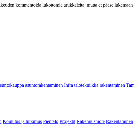
at oikeuden kommentoida lukottomia artikkeleita, mutta et pääse lukemaan l
asuntokauppa
asuntorakentaminen
Infra
talotekniikka
rakentaminen
Tam
n
Koulutus ja tutkimus
Pientalo
Projektit
Rakennustuote
Rakentaminen