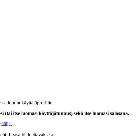
ssä luonut käyttäjäprofiilin
i (tai itse luomasi käyttäjätunnus) sekä itse luomasi salasana.
täällä
.
hti.fi-sisällöt luettavaksesi.