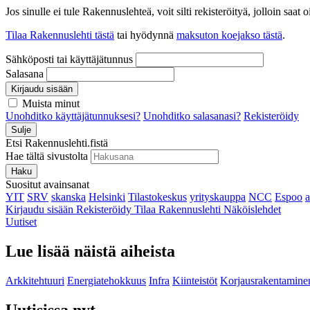
Jos sinulle ei tule Rakennuslehteä, voit silti rekisteröityä, jolloin sa
Tilaa Rakennuslehti tästä
tai hyödynnä
maksuton koejakso tästä
.
Sähköposti tai käyttäjätunnus
Salasana
Kirjaudu sisään
Muista minut
Unohditko käyttäjätunnuksesi?
Unohditko salasanasi?
Rekisteröidy
Sulje
Etsi Rakennuslehti.fistä
Hae tältä sivustolta
Haku
Suositut avainsanat
YIT
SRV
skanska
Helsinki
Tilastokeskus
yrityskauppa
NCC
Espoo
Kirjaudu sisään
Rekisteröidy
Tilaa Rakennuslehti
Näköislehdet
Uutiset
Lue lisää näistä aiheista
Arkkitehtuuri
Energiatehokkuus
Infra
Kiinteistöt
Korjausrakentamine
Uutisissa nyt