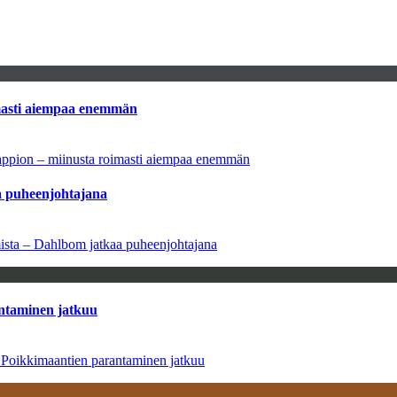
imasti aiempaa enemmän
tappion – miinusta roimasti aiempaa enemmän
aa puheenjohtajana
amista – Dahlbom jatkaa puheenjohtajana
antaminen jatkuu
– Poikkimaantien parantaminen jatkuu