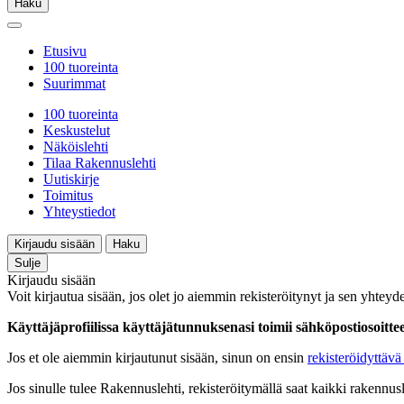
Haku
Etusivu
100 tuoreinta
Suurimmat
100 tuoreinta
Keskustelut
Näköislehti
Tilaa Rakennuslehti
Uutiskirje
Toimitus
Yhteystiedot
Kirjaudu sisään
Haku
Sulje
Kirjaudu sisään
Voit kirjautua sisään, jos olet jo aiemmin rekisteröitynyt ja sen yhteyde
Käyttäjäprofiilissa käyttäjätunnuksenasi toimii sähköpostiosoittees
Jos et ole aiemmin kirjautunut sisään, sinun on ensin
rekisteröidyttävä 
Jos sinulle tulee Rakennuslehti, rekisteröitymällä saat kaikki rakennusle