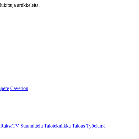
ukittuja artikkeleita.
pere
Caverion
RaksaTV
Suunnittelu
Talotekniikka
Talous
Työelämä