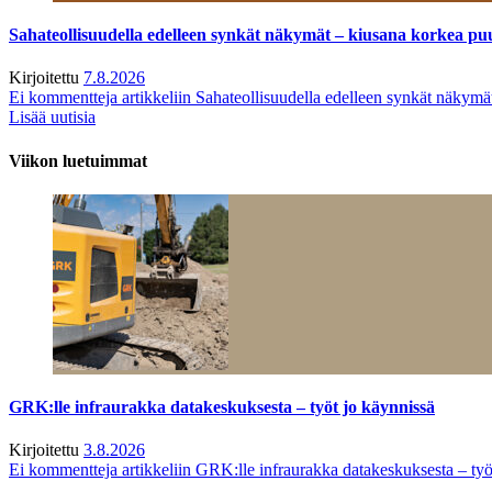
Sahateollisuudella edelleen synkät näkymät – kiusana korkea pu
Kirjoitettu
7.8.2026
Ei kommentteja
artikkeliin Sahateollisuudella edelleen synkät näkym
Lisää uutisia
Viikon luetuimmat
GRK:lle infraurakka datakeskuksesta – työt jo käynnissä
Kirjoitettu
3.8.2026
Ei kommentteja
artikkeliin GRK:lle infraurakka datakeskuksesta – työ