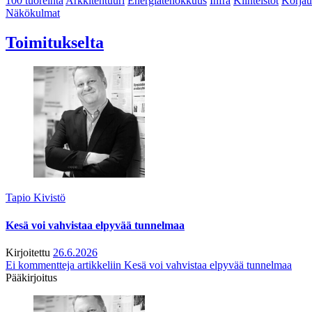
100 tuoreinta
Arkkitehtuuri
Energiatehokkuus
Infra
Kiinteistöt
Korjau
Näkökulmat
Toimitukselta
Tapio Kivistö
Kesä voi vahvistaa elpyvää tunnelmaa
Kirjoitettu
26.6.2026
Ei kommentteja
artikkeliin Kesä voi vahvistaa elpyvää tunnelmaa
Pääkirjoitus