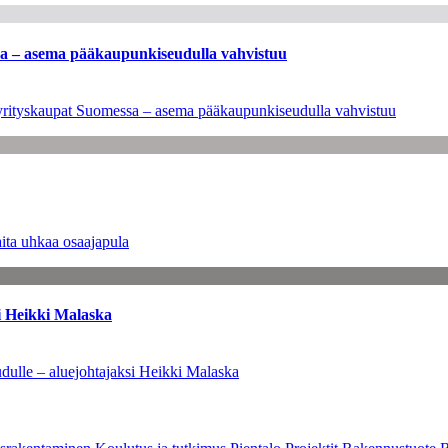
ssa – asema pääkaupunkiseudulla vahvistuu
en yrityskaupat Suomessa – asema pääkaupunkiseudulla vahvistuu
ita uhkaa osaajapula
i Heikki Malaska
dulle – aluejohtajaksi Heikki Malaska