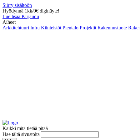
Siirry sisältöön
Hyödynnä 1kk/0€ diginäyte!
Lue lisää
Kirjaudu
Aiheet
Arkkitehtuuri
Infra
Kiinteistöt
Pientalo
Projektit
Rakennustuote
Raken
Kaikki mitä tietää pitää
Hae tältä sivustolta