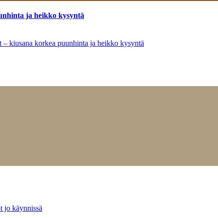
unhinta ja heikko kysyntä
ät – kiusana korkea puunhinta ja heikko kysyntä
t jo käynnissä