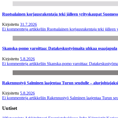
Ruotsalainen korjausrakentaja teki jälleen yrityskaupat Suome
Kirjoitettu
31.7.2026
Ei kommentteja
artikkeliin Ruotsalainen korjausrakentaja teki jälle
Skanska-pomo varoittaa: Datakeskustyömaita uhkaa osaajapula
Kirjoitettu
5.8.2026
Ei kommentteja
artikkeliin Skanska-pomo varoittaa: Datakeskustyöma
Rakennustyö Salminen laajentaa Turun seudulle – aluejohtajaks
Kirjoitettu
5.8.2026
Ei kommentteja
artikkeliin Rakennustyö Salminen laajentaa Turun seu
Uutiset