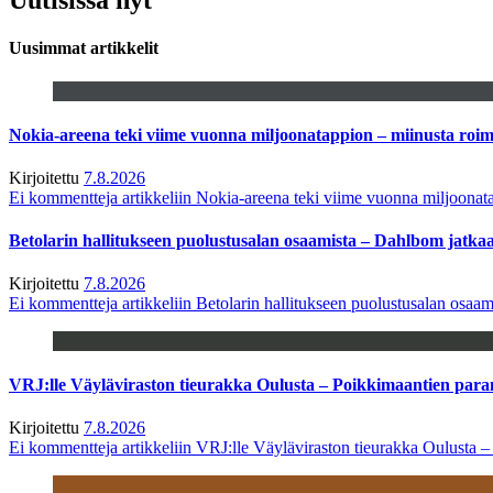
Uusimmat artikkelit
Nokia-areena teki viime vuonna miljoonatappion – miinusta ro
Kirjoitettu
7.8.2026
Ei kommentteja
artikkeliin Nokia-areena teki viime vuonna miljoona
Betolarin hallitukseen puolustusalan osaamista – Dahlbom jatk
Kirjoitettu
7.8.2026
Ei kommentteja
artikkeliin Betolarin hallitukseen puolustusalan osa
VRJ:lle Väyläviraston tieurakka Oulusta – Poikkimaantien par
Kirjoitettu
7.8.2026
Ei kommentteja
artikkeliin VRJ:lle Väyläviraston tieurakka Oulusta 