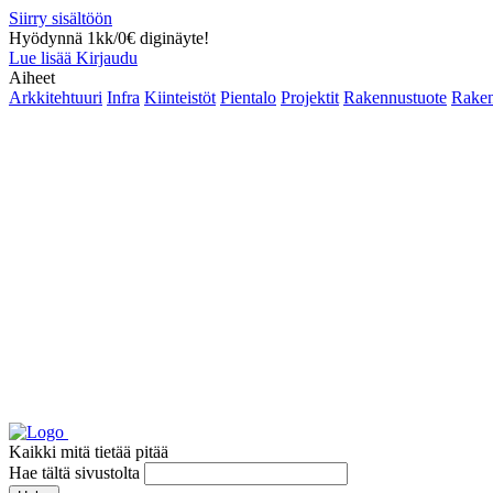
Siirry sisältöön
Hyödynnä 1kk/0€ diginäyte!
Lue lisää
Kirjaudu
Aiheet
Arkkitehtuuri
Infra
Kiinteistöt
Pientalo
Projektit
Rakennustuote
Raken
Kaikki mitä tietää pitää
Hae tältä sivustolta