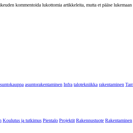
at oikeuden kommentoida lukottomia artikkeleita, mutta et pääse lukemaan l
asuntokauppa
asuntorakentaminen
Infra
talotekniikka
rakentaminen
Tam
n
Koulutus ja tutkimus
Pientalo
Projektit
Rakennustuote
Rakentaminen