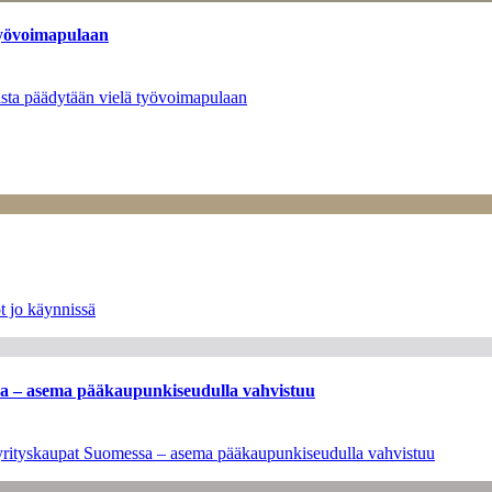
työvoimapulaan
asta päädytään vielä työvoimapulaan
t jo käynnissä
ssa – asema pääkaupunkiseudulla vahvistuu
en yrityskaupat Suomessa – asema pääkaupunkiseudulla vahvistuu