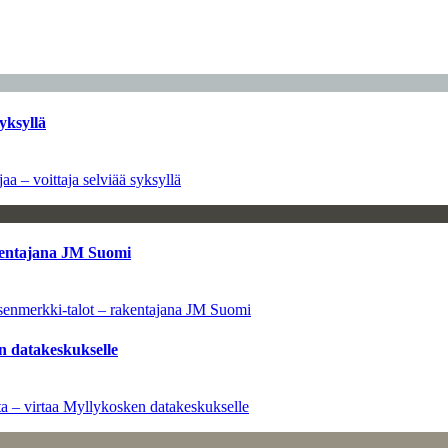
yksyllä
aa – voittaja selviää syksyllä
kentajana JM Suomi
senmerkki-talot – rakentajana JM Suomi
n datakeskukselle
a – virtaa Myllykosken datakeskukselle