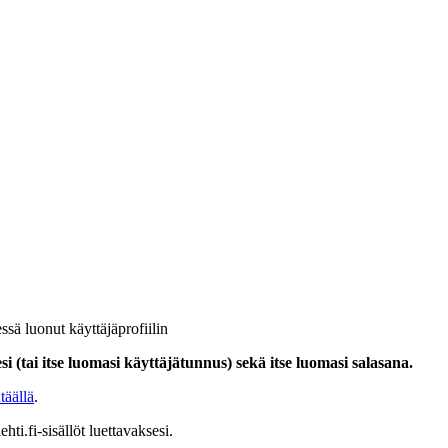
ssä luonut käyttäjäprofiilin
i (tai itse luomasi käyttäjätunnus) sekä itse luomasi salasana.
täällä
.
hti.fi-sisällöt luettavaksesi.