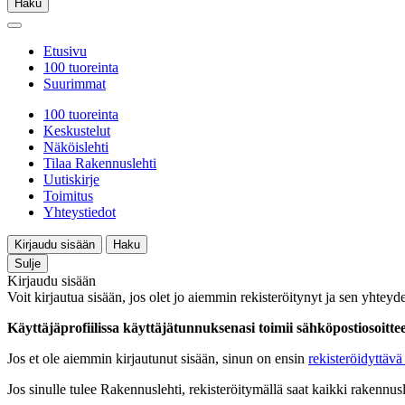
Haku
Etusivu
100 tuoreinta
Suurimmat
100 tuoreinta
Keskustelut
Näköislehti
Tilaa Rakennuslehti
Uutiskirje
Toimitus
Yhteystiedot
Kirjaudu sisään
Haku
Sulje
Kirjaudu sisään
Voit kirjautua sisään, jos olet jo aiemmin rekisteröitynyt ja sen yhteyde
Käyttäjäprofiilissa käyttäjätunnuksenasi toimii sähköpostiosoittees
Jos et ole aiemmin kirjautunut sisään, sinun on ensin
rekisteröidyttävä 
Jos sinulle tulee Rakennuslehti, rekisteröitymällä saat kaikki rakennusle