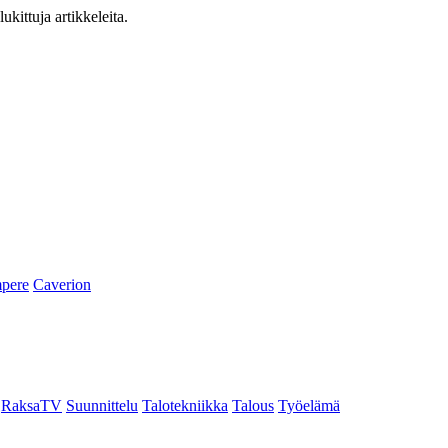
ukittuja artikkeleita.
pere
Caverion
RaksaTV
Suunnittelu
Talotekniikka
Talous
Työelämä