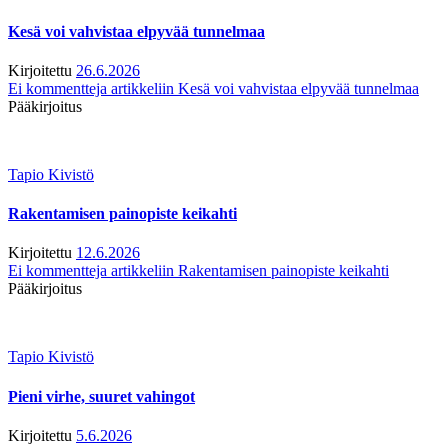
Kesä voi vahvistaa elpyvää tunnelmaa
Kirjoitettu
26.6.2026
Ei kommentteja
artikkeliin Kesä voi vahvistaa elpyvää tunnelmaa
Pääkirjoitus
Tapio Kivistö
Rakentamisen painopiste keikahti
Kirjoitettu
12.6.2026
Ei kommentteja
artikkeliin Rakentamisen painopiste keikahti
Pääkirjoitus
Tapio Kivistö
Pieni virhe, suuret vahingot
Kirjoitettu
5.6.2026