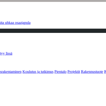
ita uhkaa osaajapula
tyy Iissä
srakentaminen
Koulutus ja tutkimus
Pientalo
Projektit
Rakennustuote
R