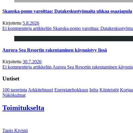
Skanska-pomo varoittaa: Datakeskustyömaita uhkaa osaajapula
Kirjoitettu
5.8.2026
Ei kommentteja
artikkeliin Skanska-pomo varoittaa: Datakeskustyöma
Aurora Sea Resortin rakentaminen käynnistyy Iissä
Kirjoitettu
30.7.2026
Ei kommentteja
artikkeliin Aurora Sea Resortin rakentaminen käynnis
Uutiset
100 tuoreinta
Arkkitehtuuri
Energiatehokkuus
Infra
Kiinteistöt
Korjau
Näkökulmat
Toimitukselta
Tapio Kivistö