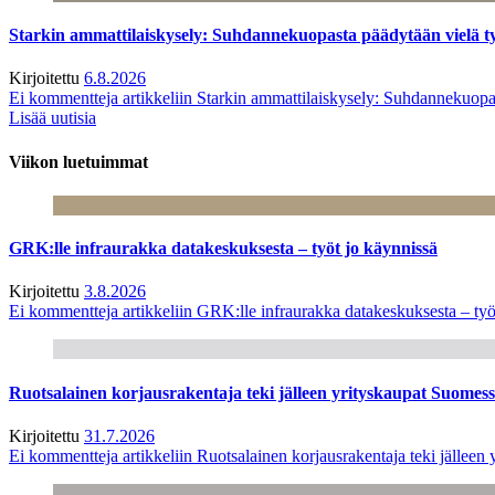
Starkin ammattilaiskysely: Suhdannekuopasta päädytään vielä 
Kirjoitettu
6.8.2026
Ei kommentteja
artikkeliin Starkin ammattilaiskysely: Suhdannekuop
Lisää uutisia
Viikon luetuimmat
GRK:lle infraurakka datakeskuksesta – työt jo käynnissä
Kirjoitettu
3.8.2026
Ei kommentteja
artikkeliin GRK:lle infraurakka datakeskuksesta – työ
Ruotsalainen korjausrakentaja teki jälleen yrityskaupat Suome
Kirjoitettu
31.7.2026
Ei kommentteja
artikkeliin Ruotsalainen korjausrakentaja teki jälle