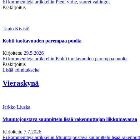
Ei kommentteja
artikkeliin Pieni virhe, suuret vahingot
Pääkirjoitus
Tapio Kivistö
Kohti tuottavuuden parempaa puolta
Kirjoitettu
29.5.2026
Ei kommentteja
artikkeliin Kohti tuottavuuden parempaa puolta
Pääkirjoitus
Lisää toimitukselta
Vieraskynä
Jarkko Liuska
Muuntojoustava suunnittelu lisää rakennuttajan liikkumavaraa
Kirjoitettu
7.7.2026
Ei kommentteja
artikkeliin Muuntojoustava suunnittelu lisää rakennut