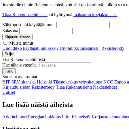
Jos sinulle ei tule Rakennuslehteä, voit silti rekisteröityä, jolloin sa
Tilaa Rakennuslehti tästä
tai hyödynnä
maksuton koejakso tästä
.
Sähköposti tai käyttäjätunnus
Salasana
Kirjaudu sisään
Muista minut
Unohditko käyttäjätunnuksesi?
Unohditko salasanasi?
Rekisteröidy
Sulje
Etsi Rakennuslehti.fistä
Hae tältä sivustolta
Haku
Suositut avainsanat
YIT
SRV
skanska
Helsinki
Tilastokeskus
yrityskauppa
NCC
Espoo
Kirjaudu sisään
Rekisteröidy
Tilaa Rakennuslehti
Näköislehdet
Uutiset
Lue lisää näistä aiheista
Arkkitehtuuri
Energiatehokkuus
Infra
Kiinteistöt
Korjausrakentamine
Uutisissa nyt