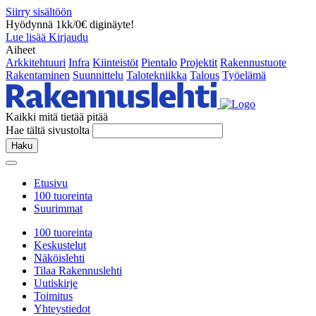
Siirry sisältöön
Hyödynnä 1kk/0€ diginäyte!
Lue lisää
Kirjaudu
Aiheet
Arkkitehtuuri
Infra
Kiinteistöt
Pientalo
Projektit
Rakennustuote
Rakentaminen
Suunnittelu
Talotekniikka
Talous
Työelämä
Kaikki mitä tietää pitää
Hae tältä sivustolta
Haku
Etusivu
100 tuoreinta
Suurimmat
100 tuoreinta
Keskustelut
Näköislehti
Tilaa Rakennuslehti
Uutiskirje
Toimitus
Yhteystiedot