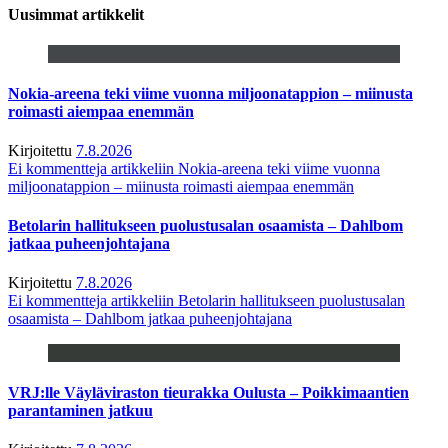
Uusimmat artikkelit
Nokia-areena teki viime vuonna miljoonatappion – miinusta
roimasti aiempaa enemmän
Kirjoitettu
7.8.2026
Ei kommentteja
artikkeliin Nokia-areena teki viime vuonna
miljoonatappion – miinusta roimasti aiempaa enemmän
Betolarin hallitukseen puolustusalan osaamista – Dahlbom
jatkaa puheenjohtajana
Kirjoitettu
7.8.2026
Ei kommentteja
artikkeliin Betolarin hallitukseen puolustusalan
osaamista – Dahlbom jatkaa puheenjohtajana
VRJ:lle Väyläviraston tieurakka Oulusta – Poikkimaantien
parantaminen jatkuu