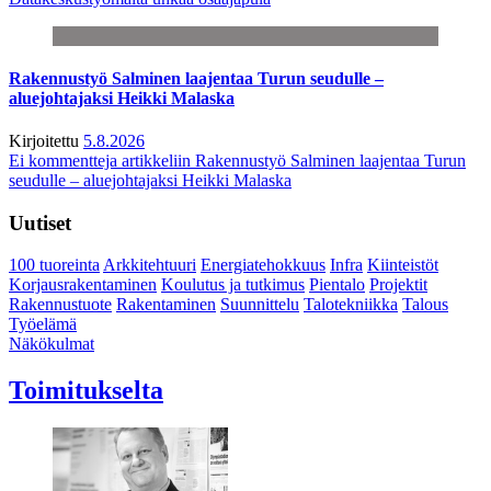
Rakennustyö Salminen laajentaa Turun seudulle –
aluejohtajaksi Heikki Malaska
Kirjoitettu
5.8.2026
Ei kommentteja
artikkeliin Rakennustyö Salminen laajentaa Turun
seudulle – aluejohtajaksi Heikki Malaska
Uutiset
100 tuoreinta
Arkkitehtuuri
Energiatehokkuus
Infra
Kiinteistöt
Korjausrakentaminen
Koulutus ja tutkimus
Pientalo
Projektit
Rakennustuote
Rakentaminen
Suunnittelu
Talotekniikka
Talous
Työelämä
Näkökulmat
Toimitukselta