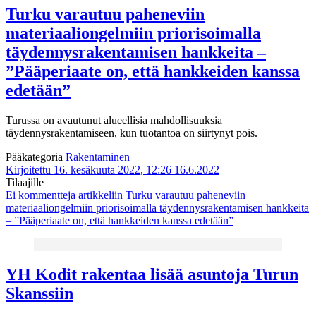
Turku varautuu paheneviin
materiaaliongelmiin priorisoimalla
täydennysrakentamisen hankkeita –
”Pääperiaate on, että hankkeiden kanssa
edetään”
Turussa on avautunut alueellisia mahdollisuuksia
täydennysrakentamiseen, kun tuotantoa on siirtynyt pois.
Pääkategoria
Rakentaminen
Kirjoitettu 16. kesäkuuta 2022, 12:26
16.6.2022
Tilaajille
Ei kommentteja
artikkeliin Turku varautuu paheneviin
materiaaliongelmiin priorisoimalla täydennysrakentamisen hankkeita
– ”Pääperiaate on, että hankkeiden kanssa edetään”
YH Kodit rakentaa lisää asuntoja Turun
Skanssiin