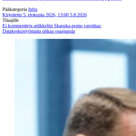
Pääkategoria
Infra
Kirjoitettu 5. elokuuta 2026, 13:00
5.8.2026
Tilaajille
Ei kommentteja
artikkeliin Skanska-pomo varoittaa:
Datakeskustyömaita uhkaa osaajapula