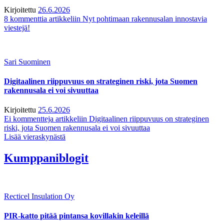
Kirjoitettu
26.6.2026
8 kommenttia
artikkeliin Nyt pohtimaan rakennusalan innostavia
viestejä!
Sari Suominen
Digitaalinen riippuvuus on strateginen riski, jota Suomen
rakennusala ei voi sivuuttaa
Kirjoitettu
25.6.2026
Ei kommentteja
artikkeliin Digitaalinen riippuvuus on strateginen
riski, jota Suomen rakennusala ei voi sivuuttaa
Lisää vieraskynästä
Kumppaniblogit
Recticel Insulation Oy
PIR-katto pitää pintansa kovillakin keleillä