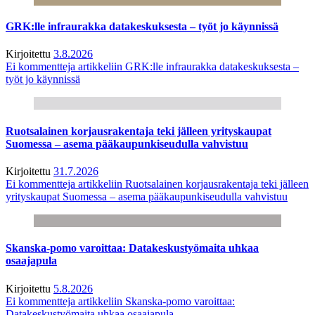
GRK:lle infraurakka datakeskuksesta – työt jo käynnissä
Kirjoitettu
3.8.2026
Ei kommentteja
artikkeliin GRK:lle infraurakka datakeskuksesta –
työt jo käynnissä
Ruotsalainen korjausrakentaja teki jälleen yrityskaupat
Suomessa – asema pääkaupunkiseudulla vahvistuu
Kirjoitettu
31.7.2026
Ei kommentteja
artikkeliin Ruotsalainen korjausrakentaja teki jälleen
yrityskaupat Suomessa – asema pääkaupunkiseudulla vahvistuu
Skanska-pomo varoittaa: Datakeskustyömaita uhkaa
osaajapula
Kirjoitettu
5.8.2026
Ei kommentteja
artikkeliin Skanska-pomo varoittaa:
Datakeskustyömaita uhkaa osaajapula