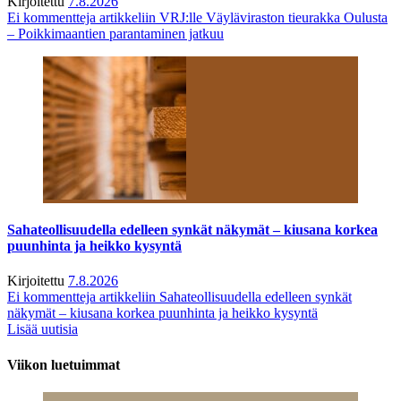
Kirjoitettu
7.8.2026
Ei kommentteja
artikkeliin VRJ:lle Väyläviraston tieurakka Oulusta
– Poikkimaantien parantaminen jatkuu
Sahateollisuudella edelleen synkät näkymät – kiusana korkea
puunhinta ja heikko kysyntä
Kirjoitettu
7.8.2026
Ei kommentteja
artikkeliin Sahateollisuudella edelleen synkät
näkymät – kiusana korkea puunhinta ja heikko kysyntä
Lisää uutisia
Viikon luetuimmat