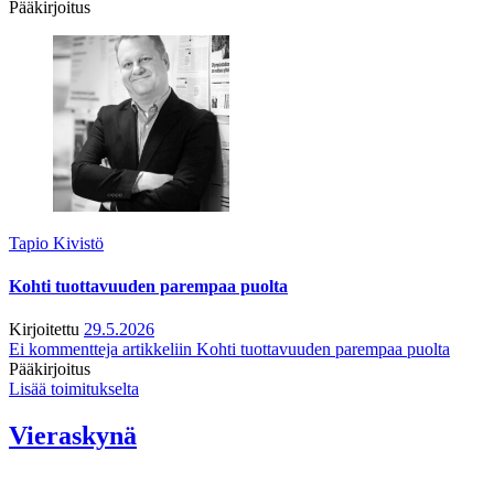
Pääkirjoitus
Tapio Kivistö
Kohti tuottavuuden parempaa puolta
Kirjoitettu
29.5.2026
Ei kommentteja
artikkeliin Kohti tuottavuuden parempaa puolta
Pääkirjoitus
Lisää toimitukselta
Vieraskynä