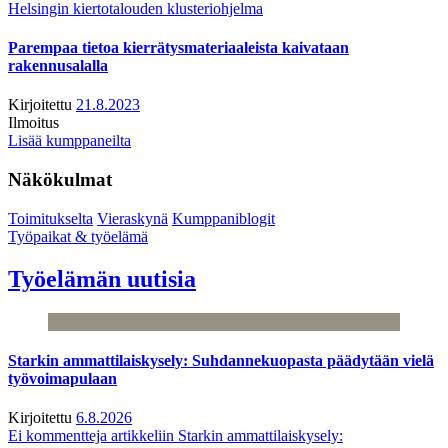
Helsingin kiertotalouden klusteriohjelma
Parempaa tietoa kierrätysmateriaaleista kaivataan
rakennusalalla
Kirjoitettu
21.8.2023
Ilmoitus
Lisää kumppaneilta
Näkökulmat
Toimitukselta
Vieraskynä
Kumppaniblogit
Työpaikat & työelämä
Työelämän uutisia
Starkin ammattilaiskysely: Suhdannekuopasta päädytään vielä
työvoimapulaan
Kirjoitettu
6.8.2026
Ei kommentteja
artikkeliin Starkin ammattilaiskysely: