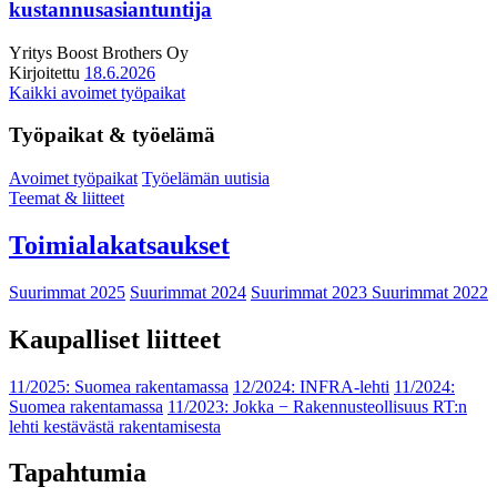
kustannusasiantuntija
Yritys
Boost Brothers Oy
Kirjoitettu
18.6.2026
Kaikki avoimet työpaikat
Työpaikat & työelämä
Avoimet työpaikat
Työelämän uutisia
Teemat & liitteet
Toimialakatsaukset
Suurimmat 2025
Suurimmat 2024
Suurimmat 2023
Suurimmat 2022
Kaupalliset liitteet
11/2025: Suomea rakentamassa
12/2024: INFRA-lehti
11/2024:
Suomea rakentamassa
11/2023: Jokka − Rakennusteollisuus RT:n
lehti kestävästä rakentamisesta
Tapahtumia