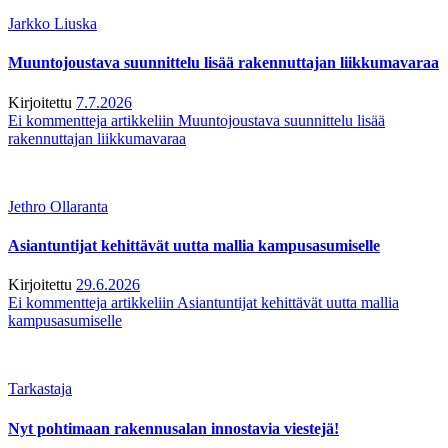
Jarkko Liuska
Muuntojoustava suunnittelu lisää rakennuttajan liikkumavaraa
Kirjoitettu
7.7.2026
Ei kommentteja
artikkeliin Muuntojoustava suunnittelu lisää
rakennuttajan liikkumavaraa
Jethro Ollaranta
Asiantuntijat kehittävät uutta mallia kampusasumiselle
Kirjoitettu
29.6.2026
Ei kommentteja
artikkeliin Asiantuntijat kehittävät uutta mallia
kampusasumiselle
Tarkastaja
Nyt pohtimaan rakennusalan innostavia viestejä!