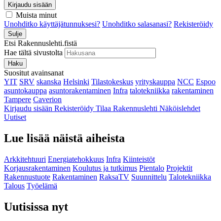
Kirjaudu sisään
Muista minut
Unohditko käyttäjätunnuksesi?
Unohditko salasanasi?
Rekisteröidy
Sulje
Etsi Rakennuslehti.fistä
Hae tältä sivustolta
Haku
Suositut avainsanat
YIT
SRV
skanska
Helsinki
Tilastokeskus
yrityskauppa
NCC
Espoo
asuntokauppa
asuntorakentaminen
Infra
talotekniikka
rakentaminen
Tampere
Caverion
Kirjaudu sisään
Rekisteröidy
Tilaa Rakennuslehti
Näköislehdet
Uutiset
Lue lisää näistä aiheista
Arkkitehtuuri
Energiatehokkuus
Infra
Kiinteistöt
Korjausrakentaminen
Koulutus ja tutkimus
Pientalo
Projektit
Rakennustuote
Rakentaminen
RaksaTV
Suunnittelu
Talotekniikka
Talous
Työelämä
Uutisissa nyt