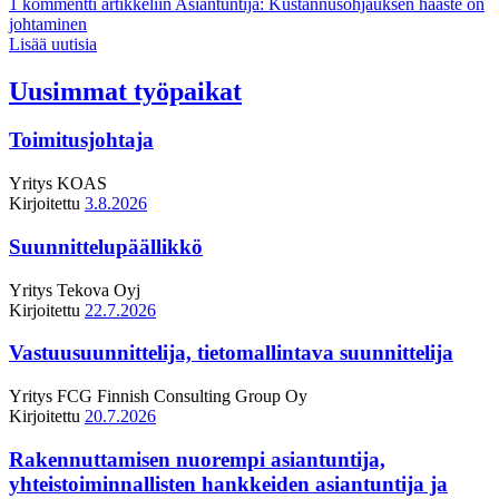
1 kommentti
artikkeliin Asiantuntija: Kustannusohjauksen haaste on
johtaminen
Lisää uutisia
Uusimmat työpaikat
Toimitusjohtaja
Yritys
KOAS
Kirjoitettu
3.8.2026
Suunnittelupäällikkö
Yritys
Tekova Oyj
Kirjoitettu
22.7.2026
Vastuusuunnittelija, tietomallintava suunnittelija
Yritys
FCG Finnish Consulting Group Oy
Kirjoitettu
20.7.2026
Rakennuttamisen nuorempi asiantuntija,
yhteistoiminnallisten hankkeiden asiantuntija ja