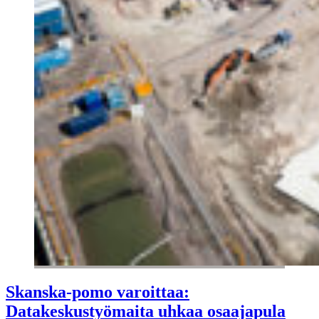
Skanska-pomo varoittaa:
Datakeskustyömaita uhkaa osaajapula