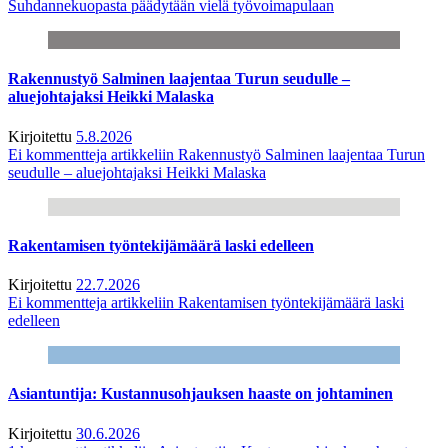
Suhdannekuopasta päädytään vielä työvoimapulaan
Rakennustyö Salminen laajentaa Turun seudulle –
aluejohtajaksi Heikki Malaska
Kirjoitettu
5.8.2026
Ei kommentteja
artikkeliin Rakennustyö Salminen laajentaa Turun
seudulle – aluejohtajaksi Heikki Malaska
Rakentamisen työntekijämäärä laski edelleen
Kirjoitettu
22.7.2026
Ei kommentteja
artikkeliin Rakentamisen työntekijämäärä laski
edelleen
Asiantuntija: Kustannusohjauksen haaste on johtaminen
Kirjoitettu
30.6.2026