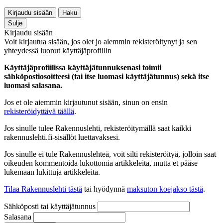
Kirjaudu sisään
Haku
Sulje
Kirjaudu sisään
Voit kirjautua sisään, jos olet jo aiemmin rekisteröitynyt ja sen
yhteydessä luonut käyttäjäprofiilin
Käyttäjäprofiilissa käyttäjätunnuksenasi toimii
sähköpostiosoitteesi (tai itse luomasi käyttäjätunnus) sekä itse
luomasi salasana.
Jos et ole aiemmin kirjautunut sisään, sinun on ensin
rekisteröidyttävä täällä
.
Jos sinulle tulee Rakennuslehti, rekisteröitymällä saat kaikki
rakennuslehti.fi-sisällöt luettavaksesi.
Jos sinulle ei tule Rakennuslehteä, voit silti rekisteröityä, jolloin saat
oikeuden kommentoida lukottomia artikkeleita, mutta et pääse
lukemaan lukittuja artikkeleita.
Tilaa Rakennuslehti tästä
tai hyödynnä
maksuton koejakso tästä
.
Sähköposti tai käyttäjätunnus
Salasana