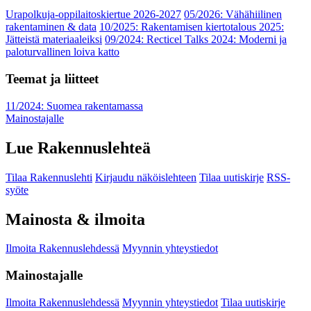
Urapolkuja-oppilaitoskiertue 2026-2027
05/2026: Vähähiilinen
rakentaminen & data
10/2025: Rakentamisen kiertotalous 2025:
Jätteistä materiaaleiksi
09/2024: Recticel Talks 2024: Moderni ja
paloturvallinen loiva katto
Teemat ja liitteet
11/2024: Suomea rakentamassa
Mainostajalle
Lue Rakennuslehteä
Tilaa Rakennuslehti
Kirjaudu näköislehteen
Tilaa uutiskirje
RSS-
syöte
Mainosta & ilmoita
Ilmoita Rakennuslehdessä
Myynnin yhteystiedot
Mainostajalle
Ilmoita Rakennuslehdessä
Myynnin yhteystiedot
Tilaa uutiskirje