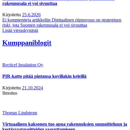
rakennusala ei voi sivuuttaa
Kirjoitettu
25.6.2026
Ei kommentteja
artikkeliin Digitaalinen riippuvuus on strateginen
riski, jota Suomen rakennusala ei voi sivuuttaa
Lisää vieraskynästä
Kumppaniblogit
Recticel Insulation Oy
PIR-katto pitää pintansa kovillakin keleillä
Kirjoitettu
21.10.2024
Ilmoitus
Thomas Lindstrom
Virtuaalinen kaksonen tuo apua rakennuksien suunnitteluun ja
kestävyystavoitteiden saavuttamiseen