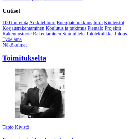
Uutiset
100 tuoreinta
Arkkitehtuuri
Energiatehokkuus
Infra
Kiinteistöt
Korjausrakentaminen
Koulutus ja tutkimus
Pientalo
Projektit
Rakennustuote
Rakentaminen
Suunnittelu
Talotekniikka
Talous
Työelämä
Näkökulmat
Toimitukselta
Tapio Kivistö