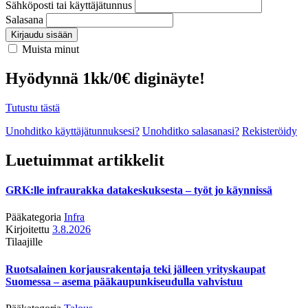
Sähköposti tai käyttäjätunnus
Salasana
Kirjaudu sisään
Muista minut
Hyödynnä 1kk/0€ diginäyte!
Tutustu tästä
Unohditko käyttäjätunnuksesi?
Unohditko salasanasi?
Rekisteröidy
Luetuimmat artikkelit
GRK:lle infraurakka datakeskuksesta – työt jo käynnissä
Pääkategoria
Infra
Kirjoitettu
3.8.2026
Tilaajille
Ruotsalainen korjausrakentaja teki jälleen yrityskaupat
Suomessa – asema pääkaupunkiseudulla vahvistuu