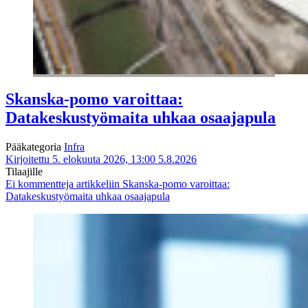
Skanska-pomo varoittaa:
Datakeskustyömaita uhkaa osaajapula
Pääkategoria
Infra
Kirjoitettu 5. elokuuta 2026, 13:00
5.8.2026
Tilaajille
Ei kommentteja
artikkeliin Skanska-pomo varoittaa:
Datakeskustyömaita uhkaa osaajapula