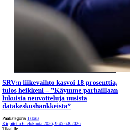
SRV:n liikevaihto kasvoi 18 prosenttia,
tulos heikkeni – ”Käymme parhaillaan
lukuisia neuvotteluja uusista
datakeskushankkeista”
Pääkategoria
Talous
Kirjoitettu 6. elokuuta 2026, 9:45
6.8.2026
Tilaajille