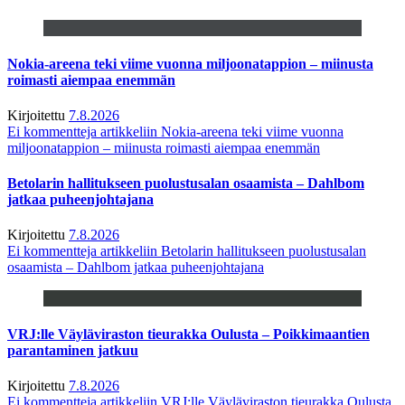
Nokia-areena teki viime vuonna miljoonatappion – miinusta
roimasti aiempaa enemmän
Kirjoitettu
7.8.2026
Ei kommentteja
artikkeliin Nokia-areena teki viime vuonna
miljoonatappion – miinusta roimasti aiempaa enemmän
Betolarin hallitukseen puolustusalan osaamista – Dahlbom
jatkaa puheenjohtajana
Kirjoitettu
7.8.2026
Ei kommentteja
artikkeliin Betolarin hallitukseen puolustusalan
osaamista – Dahlbom jatkaa puheenjohtajana
VRJ:lle Väyläviraston tieurakka Oulusta – Poikkimaantien
parantaminen jatkuu
Kirjoitettu
7.8.2026
Ei kommentteja
artikkeliin VRJ:lle Väyläviraston tieurakka Oulusta