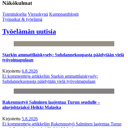
Näkökulmat
Toimitukselta
Vieraskynä
Kumppaniblogit
Työpaikat & työelämä
Työelämän uutisia
Starkin ammattilaiskysely: Suhdannekuopasta päädytään vielä
työvoimapulaan
Kirjoitettu
6.8.2026
Ei kommentteja
artikkeliin Starkin ammattilaiskysely:
Suhdannekuopasta päädytään vielä työvoimapulaan
Rakennustyö Salminen laajentaa Turun seudulle –
aluejohtajaksi Heikki Malaska
Kirjoitettu
5.8.2026
Ei kommentteja
artikkeliin Rakennustyö Salminen laajentaa Turun