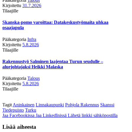
Pääkategoria
Talous
Kirjoitettu
31.7.2026
Tilaajille
Skanska-pomo varoittaa: Datakeskustyömaita uhkaa
osaajapula
Pääkategoria
Infra
Kirjoitettu
5.8.2026
Tilaajille
Rakennustyö Salminen laajentaa Turun seudulle –
aluejohtajaksi Heikki Malaska
Pääkategoria
Talous
Kirjoitettu
5.8.2026
Tilaajille
Tagit
Aninkainen
Linnakaupunki
Pohjola Rakennus
Skanssi
Tiedepuisto
Turku
Jaa Facebookissa
Jaa LinkedInissä
Lähetä linkki sähköpostilla
Lisää aiheesta