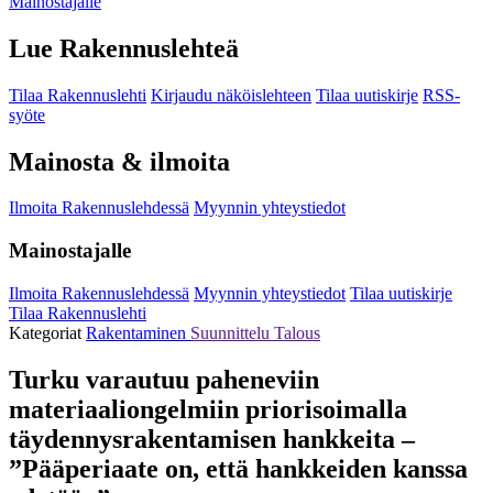
Mainostajalle
Lue Rakennuslehteä
Tilaa Rakennuslehti
Kirjaudu näköislehteen
Tilaa uutiskirje
RSS-
syöte
Mainosta & ilmoita
Ilmoita Rakennuslehdessä
Myynnin yhteystiedot
Mainostajalle
Ilmoita Rakennuslehdessä
Myynnin yhteystiedot
Tilaa uutiskirje
Tilaa Rakennuslehti
Kategoriat
Rakentaminen
Suunnittelu
Talous
Turku varautuu paheneviin
materiaaliongelmiin priorisoimalla
täydennysrakentamisen hankkeita –
”Pääperiaate on, että hankkeiden kanssa