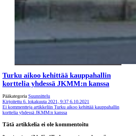
Turku aikoo kehittää kauppahallin
korttelia yhdessä JKMM:n kanssa
Pääkategoria
Suunnittelu
Kirjoitettu 6. lokakuuta 2021, 9:37
6.10.2021
Ei kommentteja
artikkeliin Turku aikoo kehittää kauppahallin
korttelia yhdessä JKMM:n kanssa
Tätä artikkelia ei ole kommentoitu