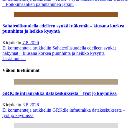
– Poikkimaantien parantaminen jatkuu
Sahateollisuudella edelleen synkät näkymät – kiusana korkea
puunhinta ja heikko kysyntä
Kirjoitettu
7.8.2026
Ei kommentteja
artikkeliin Sahateollisuudella edelleen synkät
näkymät – kiusana korkea puunhinta ja heikko kysyntä
Lisää uutisia
Viikon luetuimmat
GRK:lle infraurakka datakeskuksesta – työt jo käynnissä
Kirjoitettu
3.8.2026
Ei kommentteja
artikkeliin GRK:lle infraurakka datakeskuksesta –
työt jo käynnissä