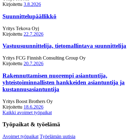
Kirjoitettu
3.8.2026
Suunnittelupäällikkö
Yritys
Tekova Oyj
Kirjoitettu
22.7.2026
Vastuusuunnittelija, tietomallintava suunnittelija
Yritys
FCG Finnish Consulting Group Oy
Kirjoitettu
20.7.2026
Rakennuttamisen nuorempi asiantuntija,
yhteistoiminnallisten hankkeiden asiantuntija ja
kustannusasiantuntija
Yritys
Boost Brothers Oy
Kirjoitettu
18.6.2026
Kaikki avoimet työpaikat
Työpaikat & työelämä
Avoimet työpaikat
Työelämän uutisia