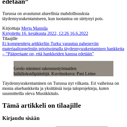
edetään”
Turussa on avautunut alueellisia mahdollisuuksia
täydennysrakentamiseen, kun tuotantoa on siirtynyt pois.
Kirjoittaja
Merja Mannila
Kirjoitettu 16. kesäkuuta 2022, 12:26
16.6.2022
Tilaajille
Ei kommentteja
artikkeliin Turku varautuu paheneviin
materiaaliongelmiin priorisoimalla täydennysrakentamisen hankkeita
– ”Pääperiaate on, että hankkeiden kanssa edetään”
Geolo minimoi rakennustyömaiden
hiilidioksidipäästöjä. Kuvituskuva: Pasi Leino
Täydennysrakentaminen on Turussa nyt vilkasta. Eri vaiheissa on
monia aluehankkeita ja yksittäisiä isoja taloprojekteja, kuten
suunnitteilla oleva Musiikkitalo.
Tämä artikkeli on tilaajille
Kirjaudu sisään