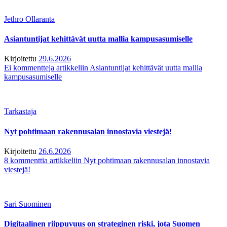
Jethro Ollaranta
Asiantuntijat kehittävät uutta mallia kampusasumiselle
Kirjoitettu
29.6.2026
Ei kommentteja
artikkeliin Asiantuntijat kehittävät uutta mallia
kampusasumiselle
Tarkastaja
Nyt pohtimaan rakennusalan innostavia viestejä!
Kirjoitettu
26.6.2026
8 kommenttia
artikkeliin Nyt pohtimaan rakennusalan innostavia
viestejä!
Sari Suominen
Digitaalinen riippuvuus on strateginen riski, jota Suomen