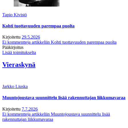
Tapio Kivistö
Kohti tuottavuuden parempaa puolta
Kirjoitettu
29.5.2026
Ei kommentteja
artikkeliin Kohti tuottavuuden parempaa puolta
Pääkirjoitus
Lisää toimitukselta
Vieraskynä
Jarkko Liuska
Muuntojoustava suunnittelu lisää rakennuttajan liikkumavaraa
Kirjoitettu
7.7.2026
Ei kommentteja
artikkeliin Muuntojoustava suunnittelu lisää
rakennuttajan liikkumavaraa