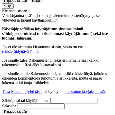
Kirjaudu sisään
Haku
Sulje
Kirjaudu sisään
Voit kirjautua sisään, jos olet jo aiemmin rekisteröitynyt ja sen
yhteydessä luonut käyttäjäprofiilin
Käyttäjäprofiilissa käyttäjätunnuksenasi toimii
sähköpostiosoitteesi (tai itse luomasi käyttäjätunnus) sekä itse
luomasi salasana.
Jos et ole aiemmin kirjautunut sisään, sinun on ensin
rekisteröidyttävä täällä
.
Jos sinulle tulee Rakennuslehti, rekisteröitymällä saat kaikki
rakennuslehti.fi-sisällöt luettavaksesi.
Jos sinulle ei tule Rakennuslehteä, voit silti rekisteröityä, jolloin saat
oikeuden kommentoida lukottomia artikkeleita, mutta et pääse
lukemaan lukittuja artikkeleita.
Tilaa Rakennuslehti tästä
tai hyödynnä
maksuton koejakso tästä
.
Sähköposti tai käyttäjätunnus
Salasana
Kirjaudu sisään