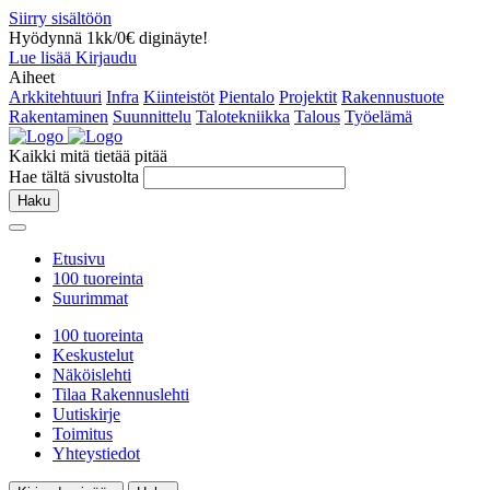
Siirry sisältöön
Hyödynnä 1kk/0€ diginäyte!
Lue lisää
Kirjaudu
Aiheet
Arkkitehtuuri
Infra
Kiinteistöt
Pientalo
Projektit
Rakennustuote
Rakentaminen
Suunnittelu
Talotekniikka
Talous
Työelämä
Kaikki mitä tietää pitää
Hae tältä sivustolta
Haku
Etusivu
100 tuoreinta
Suurimmat
100 tuoreinta
Keskustelut
Näköislehti
Tilaa Rakennuslehti
Uutiskirje
Toimitus
Yhteystiedot