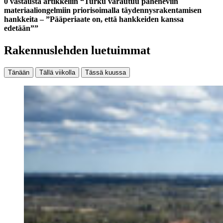
0 vastausta artikkeliin “Turku varautuu paheneviin
materiaaliongelmiin priorisoimalla täydennysrakentamisen
hankkeita – ”Pääperiaate on, että hankkeiden kanssa
edetään””
Rakennuslehden luetuimmat
Tänään
Tällä viikolla
Tässä kuussa