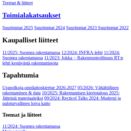
Teemat & liitteet
Toimialakatsaukset
Suurimmat 2025
Suurimmat 2024
Suurimmat 2023
Suurimmat 2022
Kaupalliset liitteet
11/2025: Suomea rakentamassa
12/2024: INFRA-lehti
11/2024:
Suomea rakentamassa
11/2023: Jokka − Rakennusteollisuus RT:n
lehti kestävästä rakentamisesta
Tapahtumia
Urapolkuja-oppilaitoskiertue 2026-2027
05/2026: Vähähiilinen
rakentaminen & data
10/2025: Rakentamisen kiertotalous 2025:
Jätteistä materiaaleiksi
09/2024: Recticel Talks 2024: Moderni ja
paloturvallinen loiva katto
Teemat ja liitteet
11/2024: Suomea rakentamassa