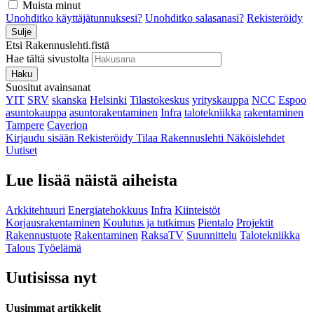
Muista minut
Unohditko käyttäjätunnuksesi?
Unohditko salasanasi?
Rekisteröidy
Sulje
Etsi Rakennuslehti.fistä
Hae tältä sivustolta
Haku
Suositut avainsanat
YIT
SRV
skanska
Helsinki
Tilastokeskus
yrityskauppa
NCC
Espoo
asuntokauppa
asuntorakentaminen
Infra
talotekniikka
rakentaminen
Tampere
Caverion
Kirjaudu sisään
Rekisteröidy
Tilaa Rakennuslehti
Näköislehdet
Uutiset
Lue lisää näistä aiheista
Arkkitehtuuri
Energiatehokkuus
Infra
Kiinteistöt
Korjausrakentaminen
Koulutus ja tutkimus
Pientalo
Projektit
Rakennustuote
Rakentaminen
RaksaTV
Suunnittelu
Talotekniikka
Talous
Työelämä
Uutisissa nyt
Uusimmat artikkelit