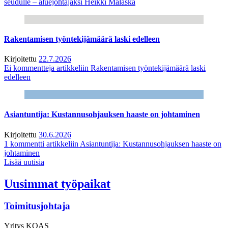
seudulle – aluejohtajaksi Heikki Malaska
Rakentamisen työntekijämäärä laski edelleen
Kirjoitettu
22.7.2026
Ei kommentteja
artikkeliin Rakentamisen työntekijämäärä laski
edelleen
Asiantuntija: Kustannusohjauksen haaste on johtaminen
Kirjoitettu
30.6.2026
1 kommentti
artikkeliin Asiantuntija: Kustannusohjauksen haaste on
johtaminen
Lisää uutisia
Uusimmat työpaikat
Toimitusjohtaja
Yritys
KOAS