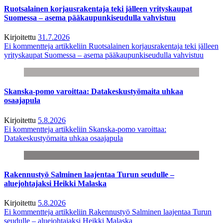
Ruotsalainen korjausrakentaja teki jälleen yrityskaupat
Suomessa – asema pääkaupunkiseudulla vahvistuu
Kirjoitettu
31.7.2026
Ei kommentteja
artikkeliin Ruotsalainen korjausrakentaja teki jälleen
yrityskaupat Suomessa – asema pääkaupunkiseudulla vahvistuu
Skanska-pomo varoittaa: Datakeskustyömaita uhkaa
osaajapula
Kirjoitettu
5.8.2026
Ei kommentteja
artikkeliin Skanska-pomo varoittaa:
Datakeskustyömaita uhkaa osaajapula
Rakennustyö Salminen laajentaa Turun seudulle –
aluejohtajaksi Heikki Malaska
Kirjoitettu
5.8.2026
Ei kommentteja
artikkeliin Rakennustyö Salminen laajentaa Turun
seudulle – aluejohtajaksi Heikki Malaska