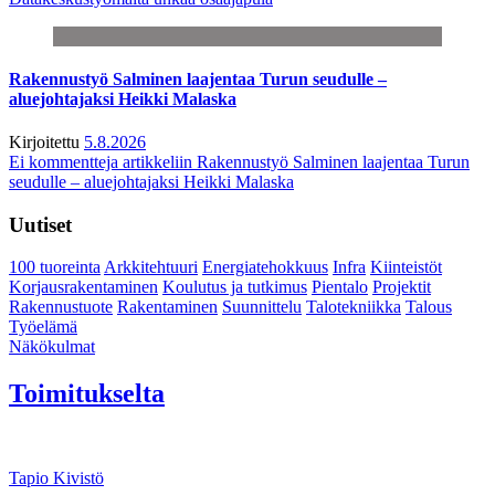
Rakennustyö Salminen laajentaa Turun seudulle –
aluejohtajaksi Heikki Malaska
Kirjoitettu
5.8.2026
Ei kommentteja
artikkeliin Rakennustyö Salminen laajentaa Turun
seudulle – aluejohtajaksi Heikki Malaska
Uutiset
100 tuoreinta
Arkkitehtuuri
Energiatehokkuus
Infra
Kiinteistöt
Korjausrakentaminen
Koulutus ja tutkimus
Pientalo
Projektit
Rakennustuote
Rakentaminen
Suunnittelu
Talotekniikka
Talous
Työelämä
Näkökulmat
Toimitukselta
Tapio Kivistö