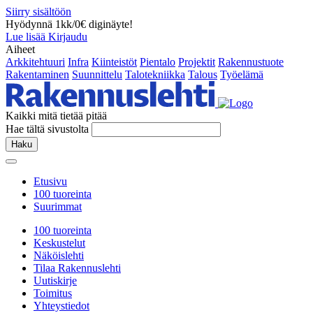
Siirry sisältöön
Hyödynnä 1kk/0€ diginäyte!
Lue lisää
Kirjaudu
Aiheet
Arkkitehtuuri
Infra
Kiinteistöt
Pientalo
Projektit
Rakennustuote
Rakentaminen
Suunnittelu
Talotekniikka
Talous
Työelämä
Kaikki mitä tietää pitää
Hae tältä sivustolta
Haku
Etusivu
100 tuoreinta
Suurimmat
100 tuoreinta
Keskustelut
Näköislehti
Tilaa Rakennuslehti
Uutiskirje
Toimitus
Yhteystiedot