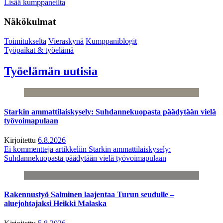
Lisää kumppaneilta
Näkökulmat
Toimitukselta
Vieraskynä
Kumppaniblogit
Työpaikat & työelämä
Työelämän uutisia
Starkin ammattilaiskysely: Suhdannekuopasta päädytään vielä
työvoimapulaan
Kirjoitettu
6.8.2026
Ei kommentteja
artikkeliin Starkin ammattilaiskysely:
Suhdannekuopasta päädytään vielä työvoimapulaan
Rakennustyö Salminen laajentaa Turun seudulle –
aluejohtajaksi Heikki Malaska