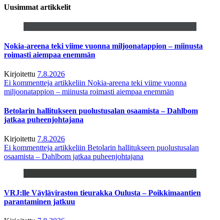
Uusimmat artikkelit
Nokia-areena teki viime vuonna miljoonatappion – miinusta
roimasti aiempaa enemmän
Kirjoitettu
7.8.2026
Ei kommentteja
artikkeliin Nokia-areena teki viime vuonna
miljoonatappion – miinusta roimasti aiempaa enemmän
Betolarin hallitukseen puolustusalan osaamista – Dahlbom
jatkaa puheenjohtajana
Kirjoitettu
7.8.2026
Ei kommentteja
artikkeliin Betolarin hallitukseen puolustusalan
osaamista – Dahlbom jatkaa puheenjohtajana
VRJ:lle Väyläviraston tieurakka Oulusta – Poikkimaantien
parantaminen jatkuu