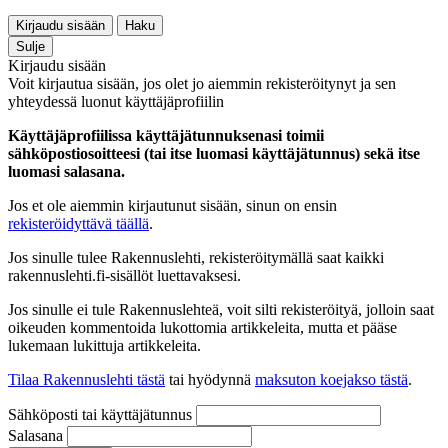
Kirjaudu sisään
Haku
Sulje
Kirjaudu sisään
Voit kirjautua sisään, jos olet jo aiemmin rekisteröitynyt ja sen
yhteydessä luonut käyttäjäprofiilin
Käyttäjäprofiilissa käyttäjätunnuksenasi toimii
sähköpostiosoitteesi (tai itse luomasi käyttäjätunnus) sekä itse
luomasi salasana.
Jos et ole aiemmin kirjautunut sisään, sinun on ensin
rekisteröidyttävä täällä
.
Jos sinulle tulee Rakennuslehti, rekisteröitymällä saat kaikki
rakennuslehti.fi-sisällöt luettavaksesi.
Jos sinulle ei tule Rakennuslehteä, voit silti rekisteröityä, jolloin saat
oikeuden kommentoida lukottomia artikkeleita, mutta et pääse
lukemaan lukittuja artikkeleita.
Tilaa Rakennuslehti tästä
tai hyödynnä
maksuton koejakso tästä
.
Sähköposti tai käyttäjätunnus
Salasana