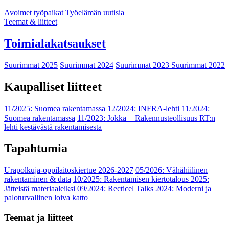
Avoimet työpaikat
Työelämän uutisia
Teemat & liitteet
Toimialakatsaukset
Suurimmat 2025
Suurimmat 2024
Suurimmat 2023
Suurimmat 2022
Kaupalliset liitteet
11/2025: Suomea rakentamassa
12/2024: INFRA-lehti
11/2024:
Suomea rakentamassa
11/2023: Jokka − Rakennusteollisuus RT:n
lehti kestävästä rakentamisesta
Tapahtumia
Urapolkuja-oppilaitoskiertue 2026-2027
05/2026: Vähähiilinen
rakentaminen & data
10/2025: Rakentamisen kiertotalous 2025:
Jätteistä materiaaleiksi
09/2024: Recticel Talks 2024: Moderni ja
paloturvallinen loiva katto
Teemat ja liitteet