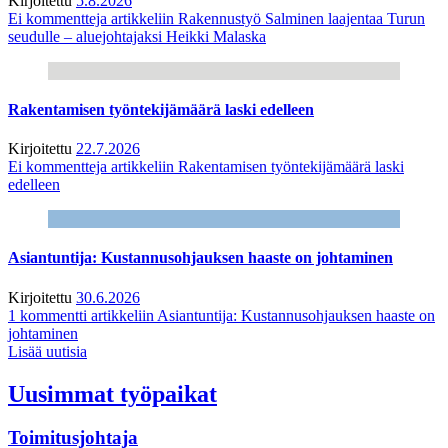
Kirjoitettu
5.8.2026
Ei kommentteja
artikkeliin Rakennustyö Salminen laajentaa Turun
seudulle – aluejohtajaksi Heikki Malaska
Rakentamisen työntekijämäärä laski edelleen
Kirjoitettu
22.7.2026
Ei kommentteja
artikkeliin Rakentamisen työntekijämäärä laski
edelleen
Asiantuntija: Kustannusohjauksen haaste on johtaminen
Kirjoitettu
30.6.2026
1 kommentti
artikkeliin Asiantuntija: Kustannusohjauksen haaste on
johtaminen
Lisää uutisia
Uusimmat työpaikat
Toimitusjohtaja