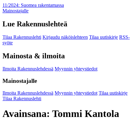
11/2024: Suomea rakentamassa
Mainostajalle
Lue Rakennuslehteä
Tilaa Rakennuslehti
Kirjaudu näköislehteen
Tilaa uutiskirje
RSS-
syöte
Mainosta & ilmoita
Ilmoita Rakennuslehdessä
Myynnin yhteystiedot
Mainostajalle
Ilmoita Rakennuslehdessä
Myynnin yhteystiedot
Tilaa uutiskirje
Tilaa Rakennuslehti
Avainsana:
Tommi Kantola