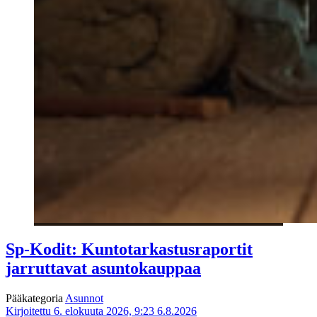
Sp-Kodit: Kuntotarkastusraportit
jarruttavat asuntokauppaa
Pääkategoria
Asunnot
Kirjoitettu 6. elokuuta 2026, 9:23
6.8.2026