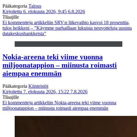
Pääkategoria
Talous
Kirjoitettu 6. elokuuta 2026, 9:45
6.8.2026
Tilaajille
Ei kommentteja
artikkeliin SRV:n liikevaihto kasvoi 18 prosenttia,
tulos heikkeni – ”Käymme parhaillaan lukuisia neuvotteluja uusista
datakeskushankkeista”
Nokia-areena teki viime vuonna
miljoonatappion – miinusta roimasti
aiempaa enemmän
Pääkategoria
Kiinteistöt
Kirjoitettu 7. elokuuta 2026, 15:22
7.8.2026
Tilaajille
Ei kommentteja
artikkeliin Nokia-areena teki viime vuonna
miljoonatappion – miinusta roimasti aiempaa enemmän