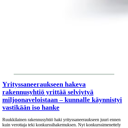
Yrityssaneeraukseen hakeva
rakennusyhtiö yrittää selviytyä
miljoonaveloistaan – kunnalle käynnistyi
vastikään iso hanke
Ruukkilainen rakennusyhtiö haki yrityssaneeraukseen juuri ennen
kuin verottaja teki konkurssihakemuksen. Nyt konkurssimenettely