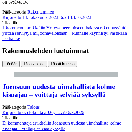
on pysäytetty.
Pääkategoria
Rakentaminen
Kirjoitettu 13. lokakuuta 2023, 6:23
13.10.2023
Tilaajille
1 kommentti
artikkeliin Yrityssaneeraukseen hakeva rakennusyhtiö
yrittää selviytyä miljoonaveloistaan – kunnalle käynnistyi vastikään
iso hanke
Rakennuslehden luetuimmat
Tänään
Tällä viikolla
Tässä kuussa
Joensuun uudesta uimahallista kolme
kisaajaa – voittaja selviää syksyllä
Pääkategoria
Talous
Kirjoitettu 6. elokuuta 2026, 12:59
6.8.2026
Tilaajille
Ei kommentteja
artikkeliin Joensuun uudesta uimahallista kolme
kisaajaa – voittaja selviää syksyllä