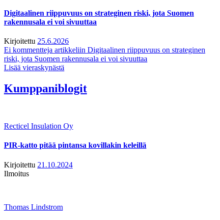
Digitaalinen riippuvuus on strateginen riski, jota Suomen
rakennusala ei voi sivuuttaa
Kirjoitettu
25.6.2026
Ei kommentteja
artikkeliin Digitaalinen riippuvuus on strateginen
riski, jota Suomen rakennusala ei voi sivuuttaa
Lisää vieraskynästä
Kumppaniblogit
Recticel Insulation Oy
PIR-katto pitää pintansa kovillakin keleillä
Kirjoitettu
21.10.2024
Ilmoitus
Thomas Lindstrom