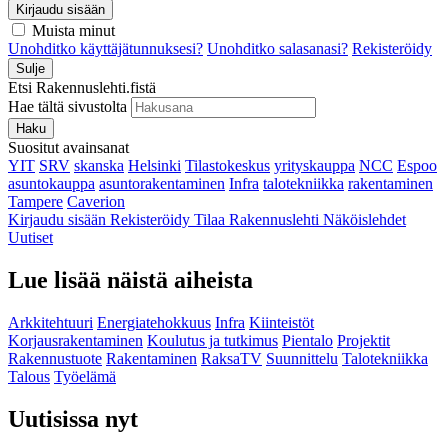
Kirjaudu sisään
Muista minut
Unohditko käyttäjätunnuksesi?
Unohditko salasanasi?
Rekisteröidy
Sulje
Etsi Rakennuslehti.fistä
Hae tältä sivustolta
Haku
Suositut avainsanat
YIT
SRV
skanska
Helsinki
Tilastokeskus
yrityskauppa
NCC
Espoo
asuntokauppa
asuntorakentaminen
Infra
talotekniikka
rakentaminen
Tampere
Caverion
Kirjaudu sisään
Rekisteröidy
Tilaa Rakennuslehti
Näköislehdet
Uutiset
Lue lisää näistä aiheista
Arkkitehtuuri
Energiatehokkuus
Infra
Kiinteistöt
Korjausrakentaminen
Koulutus ja tutkimus
Pientalo
Projektit
Rakennustuote
Rakentaminen
RaksaTV
Suunnittelu
Talotekniikka
Talous
Työelämä
Uutisissa nyt