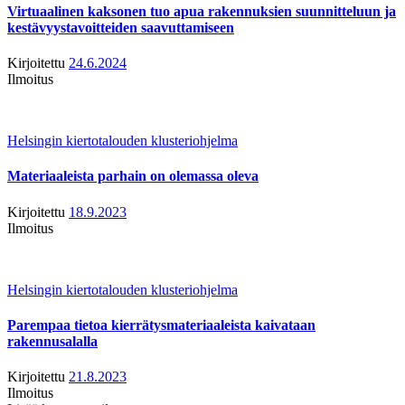
Virtuaalinen kaksonen tuo apua rakennuksien suunnitteluun ja
kestävyystavoitteiden saavuttamiseen
Kirjoitettu
24.6.2024
Ilmoitus
Helsingin kiertotalouden klusteriohjelma
Materiaaleista parhain on olemassa oleva
Kirjoitettu
18.9.2023
Ilmoitus
Helsingin kiertotalouden klusteriohjelma
Parempaa tietoa kierrätysmateriaaleista kaivataan
rakennusalalla
Kirjoitettu
21.8.2023
Ilmoitus