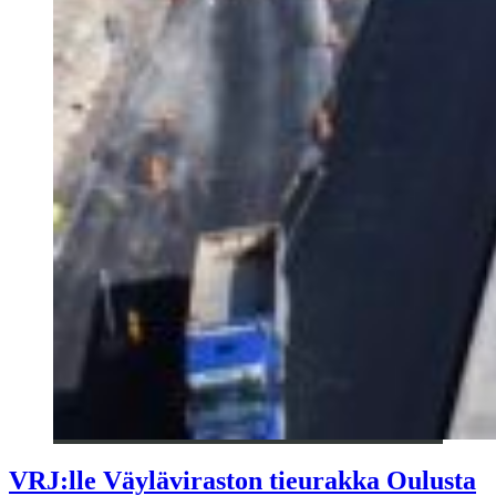
VRJ:lle Väyläviraston tieurakka Oulusta