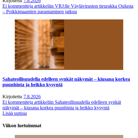
Kirjoitettu
7.8.2026
Ei kommentteja
artikkeliin VRJ:lle Väyläviraston tieurakka Oulusta
– Poikkimaantien parantaminen jatkuu
Sahateollisuudella edelleen synkät näkymät – kiusana korkea
puunhinta ja heikko kysyntä
Kirjoitettu
7.8.2026
Ei kommentteja
artikkeliin Sahateollisuudella edelleen synkät
näkymät – kiusana korkea puunhinta ja heikko kysyntä
Lisää uutisia
Viikon luetuimmat