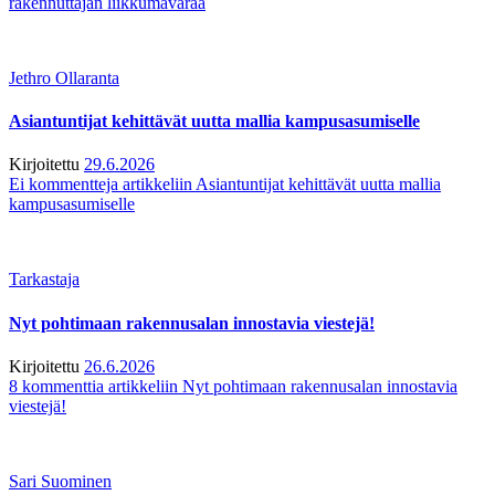
rakennuttajan liikkumavaraa
Jethro Ollaranta
Asiantuntijat kehittävät uutta mallia kampusasumiselle
Kirjoitettu
29.6.2026
Ei kommentteja
artikkeliin Asiantuntijat kehittävät uutta mallia
kampusasumiselle
Tarkastaja
Nyt pohtimaan rakennusalan innostavia viestejä!
Kirjoitettu
26.6.2026
8 kommenttia
artikkeliin Nyt pohtimaan rakennusalan innostavia
viestejä!
Sari Suominen