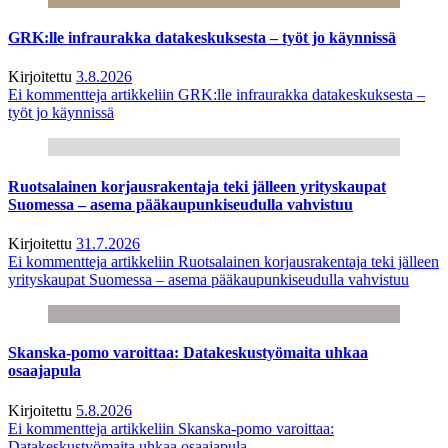
GRK:lle infraurakka datakeskuksesta – työt jo käynnissä
Kirjoitettu
3.8.2026
Ei kommentteja
artikkeliin GRK:lle infraurakka datakeskuksesta –
työt jo käynnissä
Ruotsalainen korjausrakentaja teki jälleen yrityskaupat
Suomessa – asema pääkaupunkiseudulla vahvistuu
Kirjoitettu
31.7.2026
Ei kommentteja
artikkeliin Ruotsalainen korjausrakentaja teki jälleen
yrityskaupat Suomessa – asema pääkaupunkiseudulla vahvistuu
Skanska-pomo varoittaa: Datakeskustyömaita uhkaa
osaajapula
Kirjoitettu
5.8.2026
Ei kommentteja
artikkeliin Skanska-pomo varoittaa:
Datakeskustyömaita uhkaa osaajapula