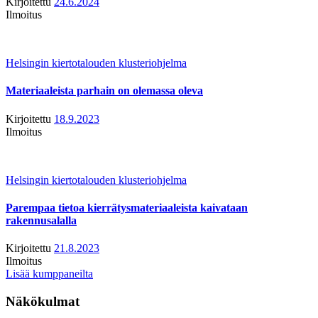
Kirjoitettu
24.6.2024
Ilmoitus
Helsingin kiertotalouden klusteriohjelma
Materiaaleista parhain on olemassa oleva
Kirjoitettu
18.9.2023
Ilmoitus
Helsingin kiertotalouden klusteriohjelma
Parempaa tietoa kierrätysmateriaaleista kaivataan
rakennusalalla
Kirjoitettu
21.8.2023
Ilmoitus
Lisää kumppaneilta
Näkökulmat