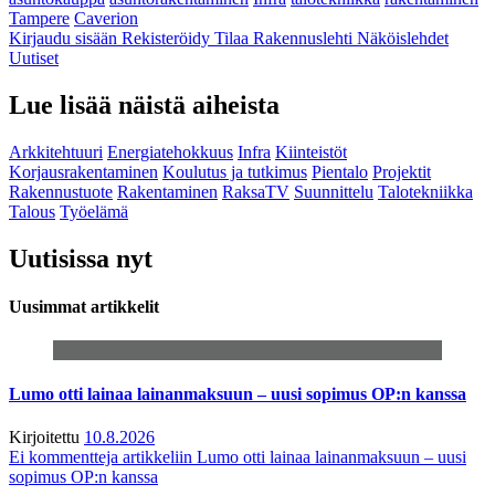
Tampere
Caverion
Kirjaudu sisään
Rekisteröidy
Tilaa Rakennuslehti
Näköislehdet
Uutiset
Lue lisää näistä aiheista
Arkkitehtuuri
Energiatehokkuus
Infra
Kiinteistöt
Korjausrakentaminen
Koulutus ja tutkimus
Pientalo
Projektit
Rakennustuote
Rakentaminen
RaksaTV
Suunnittelu
Talotekniikka
Talous
Työelämä
Uutisissa nyt
Uusimmat artikkelit
Lumo otti lainaa lainanmaksuun – uusi sopimus OP:n kanssa
Kirjoitettu
10.8.2026
Ei kommentteja
artikkeliin Lumo otti lainaa lainanmaksuun – uusi
sopimus OP:n kanssa