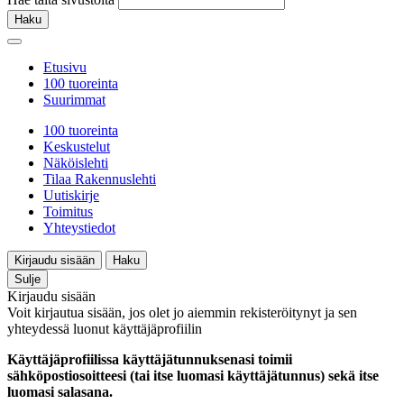
Haku
Etusivu
100 tuoreinta
Suurimmat
100 tuoreinta
Keskustelut
Näköislehti
Tilaa Rakennuslehti
Uutiskirje
Toimitus
Yhteystiedot
Kirjaudu sisään
Haku
Sulje
Kirjaudu sisään
Voit kirjautua sisään, jos olet jo aiemmin rekisteröitynyt ja sen
yhteydessä luonut käyttäjäprofiilin
Käyttäjäprofiilissa käyttäjätunnuksenasi toimii
sähköpostiosoitteesi (tai itse luomasi käyttäjätunnus) sekä itse
luomasi salasana.