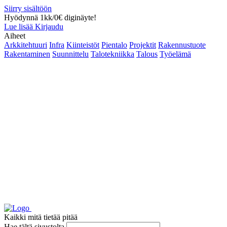
Siirry sisältöön
Hyödynnä 1kk/0€ diginäyte!
Lue lisää
Kirjaudu
Aiheet
Arkkitehtuuri
Infra
Kiinteistöt
Pientalo
Projektit
Rakennustuote
Rakentaminen
Suunnittelu
Talotekniikka
Talous
Työelämä
Kaikki mitä tietää pitää
Hae tältä sivustolta