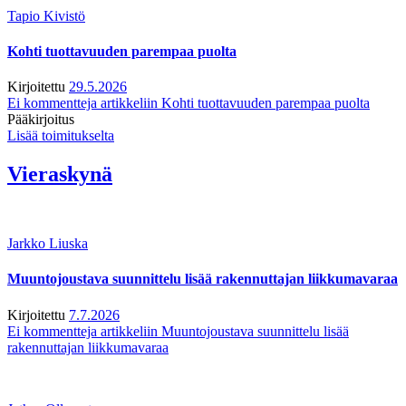
Tapio Kivistö
Kohti tuottavuuden parempaa puolta
Kirjoitettu
29.5.2026
Ei kommentteja
artikkeliin Kohti tuottavuuden parempaa puolta
Pääkirjoitus
Lisää toimitukselta
Vieraskynä
Jarkko Liuska
Muuntojoustava suunnittelu lisää rakennuttajan liikkumavaraa
Kirjoitettu
7.7.2026
Ei kommentteja
artikkeliin Muuntojoustava suunnittelu lisää
rakennuttajan liikkumavaraa