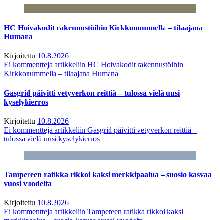
HC Hoivakodit rakennustöihin Kirkkonummella – tilaajana
Humana
Kirjoitettu
10.8.2026
Ei kommentteja
artikkeliin HC Hoivakodit rakennustöihin
Kirkkonummella – tilaajana Humana
Gasgrid päivitti vetyverkon reittiä – tulossa vielä uusi
kyselykierros
Kirjoitettu
10.8.2026
Ei kommentteja
artikkeliin Gasgrid päivitti vetyverkon reittiä –
tulossa vielä uusi kyselykierros
Tampereen ratikka rikkoi kaksi merkkipaalua – suosio kasvaa
vuosi vuodelta
Kirjoitettu
10.8.2026
Ei kommentteja
artikkeliin Tampereen ratikka rikkoi kaksi