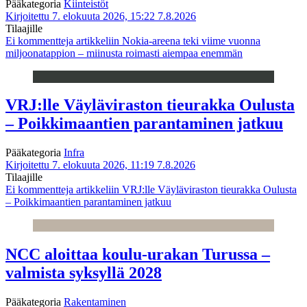
Pääkategoria
Kiinteistöt
Kirjoitettu 7. elokuuta 2026, 15:22
7.8.2026
Tilaajille
Ei kommentteja
artikkeliin Nokia-areena teki viime vuonna
miljoonatappion – miinusta roimasti aiempaa enemmän
VRJ:lle Väyläviraston tieurakka Oulusta
– Poikkimaantien parantaminen jatkuu
Pääkategoria
Infra
Kirjoitettu 7. elokuuta 2026, 11:19
7.8.2026
Tilaajille
Ei kommentteja
artikkeliin VRJ:lle Väyläviraston tieurakka Oulusta
– Poikkimaantien parantaminen jatkuu
NCC aloittaa koulu-urakan Turussa –
valmista syksyllä 2028
Pääkategoria
Rakentaminen