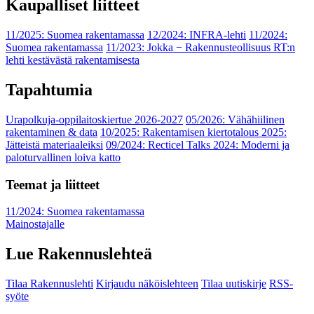
Kaupalliset liitteet
11/2025: Suomea rakentamassa
12/2024: INFRA-lehti
11/2024:
Suomea rakentamassa
11/2023: Jokka − Rakennusteollisuus RT:n
lehti kestävästä rakentamisesta
Tapahtumia
Urapolkuja-oppilaitoskiertue 2026-2027
05/2026: Vähähiilinen
rakentaminen & data
10/2025: Rakentamisen kiertotalous 2025:
Jätteistä materiaaleiksi
09/2024: Recticel Talks 2024: Moderni ja
paloturvallinen loiva katto
Teemat ja liitteet
11/2024: Suomea rakentamassa
Mainostajalle
Lue Rakennuslehteä
Tilaa Rakennuslehti
Kirjaudu näköislehteen
Tilaa uutiskirje
RSS-
syöte