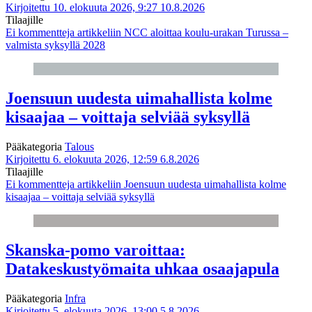
Kirjoitettu 10. elokuuta 2026, 9:27
10.8.2026
Tilaajille
Ei kommentteja
artikkeliin NCC aloittaa koulu-urakan Turussa –
valmista syksyllä 2028
Joensuun uudesta uimahallista kolme
kisaajaa – voittaja selviää syksyllä
Pääkategoria
Talous
Kirjoitettu 6. elokuuta 2026, 12:59
6.8.2026
Tilaajille
Ei kommentteja
artikkeliin Joensuun uudesta uimahallista kolme
kisaajaa – voittaja selviää syksyllä
Skanska-pomo varoittaa:
Datakeskustyömaita uhkaa osaajapula
Pääkategoria
Infra
Kirjoitettu 5. elokuuta 2026, 13:00
5.8.2026