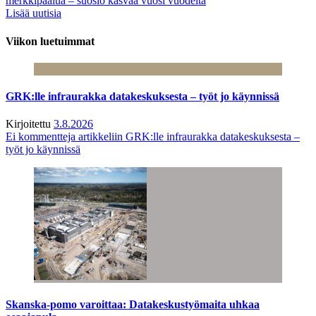
merkkipaalua – suosio kasvaa vuosi vuodelta
Lisää uutisia
Viikon luetuimmat
GRK:lle infraurakka datakeskuksesta – työt jo käynnissä
Kirjoitettu
3.8.2026
Ei kommentteja
artikkeliin GRK:lle infraurakka datakeskuksesta –
työt jo käynnissä
Skanska-pomo varoittaa: Datakeskustyömaita uhkaa