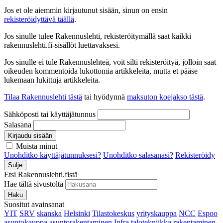
Jos et ole aiemmin kirjautunut sisään, sinun on ensin
rekisteröidyttävä täällä
.
Jos sinulle tulee Rakennuslehti, rekisteröitymällä saat kaikki
rakennuslehti.fi-sisällöt luettavaksesi.
Jos sinulle ei tule Rakennuslehteä, voit silti rekisteröityä, jolloin saat
oikeuden kommentoida lukottomia artikkeleita, mutta et pääse
lukemaan lukittuja artikkeleita.
Tilaa Rakennuslehti tästä
tai hyödynnä
maksuton koejakso tästä
.
Sähköposti tai käyttäjätunnus
Salasana
Kirjaudu sisään
Muista minut
Unohditko käyttäjätunnuksesi?
Unohditko salasanasi?
Rekisteröidy
Sulje
Etsi Rakennuslehti.fistä
Hae tältä sivustolta
Haku
Suositut avainsanat
YIT
SRV
skanska
Helsinki
Tilastokeskus
yrityskauppa
NCC
Espoo
asuntokauppa
asuntorakentaminen
Infra
talotekniikka
rakentaminen