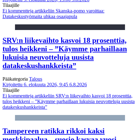
Tilaajille
Ei kommentteja
artikkeliin Skanska-pomo varoittaa:
Datakeskustyömaita uhkaa osaajapula
SRV:n liikevaihto kasvoi 18 prosenttia,
tulos heikkeni – ”Käymme parhaillaan
lukuisia neuvotteluja uusista
datakeskushankkeista”
Pääkategoria
Talous
Kirjoitettu 6. elokuuta 2026, 9:45
6.8.2026
Tilaajille
Ei kommentteja
artikkeliin SRV:n liikevaihto kasvoi 18 prosenttia,
tulos heikkeni – ”Käymme parhaillaan lukuisia neuvotteluja uusista
datakeskushankkeista”
Tampereen ratikka rikkoi kaksi
merkkipaalua – suosio kasvaa vuosi