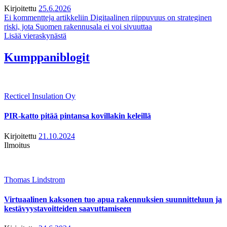
Kirjoitettu
25.6.2026
Ei kommentteja
artikkeliin Digitaalinen riippuvuus on strateginen
riski, jota Suomen rakennusala ei voi sivuuttaa
Lisää vieraskynästä
Kumppaniblogit
Recticel Insulation Oy
PIR-katto pitää pintansa kovillakin keleillä
Kirjoitettu
21.10.2024
Ilmoitus
Thomas Lindstrom
Virtuaalinen kaksonen tuo apua rakennuksien suunnitteluun ja
kestävyystavoitteiden saavuttamiseen