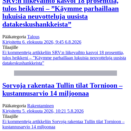
SRV:n liikevaihto kasvoi 18 prosenttia,
tulos heikkeni – ”Käymme parhaillaan
lukuisia neuvotteluja uusista
datakeskushankkeista”
Pääkategoria
Talous
Kirjoitettu 6. elokuuta 2026, 9:45
6.8.2026
Tilaajille
Ei kommentteja
artikkeliin SRV:n liikevaihto kasvoi 18 prosenttia,
tulos heikkeni – ”Käymme parhaillaan lukuisia neuvotteluja uusista
datakeskushankkeista”
Sorvoja rakentaa Tullin tilat Tornioon –
kustannusarvio 14 miljoonaa
Pääkategoria
Rakentaminen
Kirjoitettu 5. elokuuta 2026, 10:21
5.8.2026
Tilaajille
Ei kommentteja
artikkeliin Sorvoja rakentaa Tullin tilat Tornioon –
kustannusarvio 14 miljoonaa