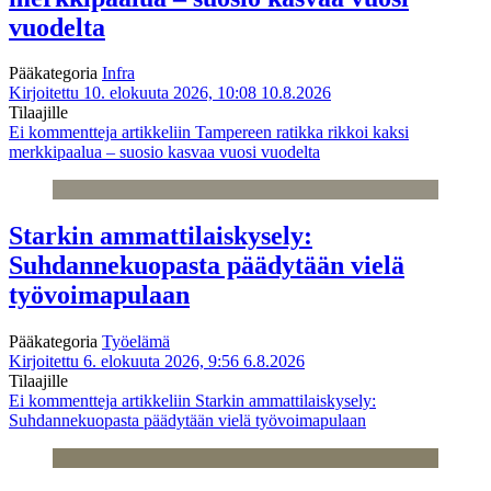
vuodelta
Pääkategoria
Infra
Kirjoitettu 10. elokuuta 2026, 10:08
10.8.2026
Tilaajille
Ei kommentteja
artikkeliin Tampereen ratikka rikkoi kaksi
merkkipaalua – suosio kasvaa vuosi vuodelta
Starkin ammattilaiskysely:
Suhdannekuopasta päädytään vielä
työvoimapulaan
Pääkategoria
Työelämä
Kirjoitettu 6. elokuuta 2026, 9:56
6.8.2026
Tilaajille
Ei kommentteja
artikkeliin Starkin ammattilaiskysely:
Suhdannekuopasta päädytään vielä työvoimapulaan