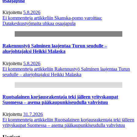
osaajapula
Kirjoitettu
5.8.2026
Ei kommentteja
artikkeliin Skanska-pomo varoittaa:
Datakeskustyömaita uhkaa osaajapula
Rakennustyö Salminen laajentaa Turun seudulle –
aluejohtajaksi Heikki Malaska
Kirjoitettu
5.8.2026
Ei kommentteja
artikkeliin Rakennustyö Salminen laajentaa Turun
seudulle – aluejohtajaksi Heikki Malaska
Ruotsalainen korjausrakentaja teki jälleen yrityskaupat
Suomessa – asema pääkaupunkiseudulla vahvistuu
Kirjoitettu
31.7.2026
Ei kommentteja
artikkeliin Ruotsalainen korjausrakentaja teki jälleen
yrityskaupat Suomessa – asema pääkaupunkiseudulla vahvistuu