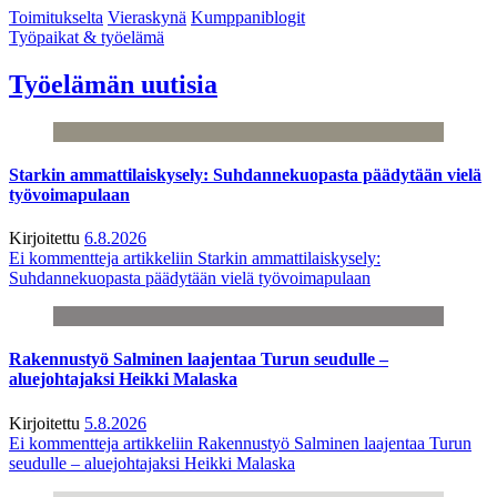
Toimitukselta
Vieraskynä
Kumppaniblogit
Työpaikat & työelämä
Työelämän uutisia
Starkin ammattilaiskysely: Suhdannekuopasta päädytään vielä
työvoimapulaan
Kirjoitettu
6.8.2026
Ei kommentteja
artikkeliin Starkin ammattilaiskysely:
Suhdannekuopasta päädytään vielä työvoimapulaan
Rakennustyö Salminen laajentaa Turun seudulle –
aluejohtajaksi Heikki Malaska
Kirjoitettu
5.8.2026
Ei kommentteja
artikkeliin Rakennustyö Salminen laajentaa Turun
seudulle – aluejohtajaksi Heikki Malaska