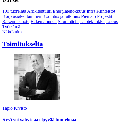
Uutiset
100 tuoreinta
Arkkitehtuuri
Energiatehokkuus
Infra
Kiinteistöt
Korjausrakentaminen
Koulutus ja tutkimus
Pientalo
Projektit
Rakennustuote
Rakentaminen
Suunnittelu
Talotekniikka
Talous
Työelämä
Näkökulmat
Toimitukselta
Tapio Kivistö
Kesä voi vahvistaa elpyvää tunnelmaa