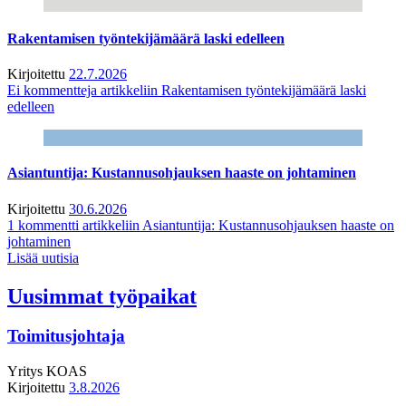
Rakentamisen työntekijämäärä laski edelleen
Kirjoitettu
22.7.2026
Ei kommentteja
artikkeliin Rakentamisen työntekijämäärä laski
edelleen
Asiantuntija: Kustannusohjauksen haaste on johtaminen
Kirjoitettu
30.6.2026
1 kommentti
artikkeliin Asiantuntija: Kustannusohjauksen haaste on
johtaminen
Lisää uutisia
Uusimmat työpaikat
Toimitusjohtaja
Yritys
KOAS
Kirjoitettu
3.8.2026