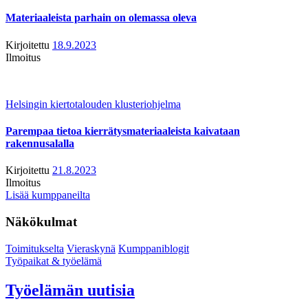
Materiaaleista parhain on olemassa oleva
Kirjoitettu
18.9.2023
Ilmoitus
Helsingin kiertotalouden klusteriohjelma
Parempaa tietoa kierrätysmateriaaleista kaivataan
rakennusalalla
Kirjoitettu
21.8.2023
Ilmoitus
Lisää kumppaneilta
Näkökulmat
Toimitukselta
Vieraskynä
Kumppaniblogit
Työpaikat & työelämä
Työelämän uutisia