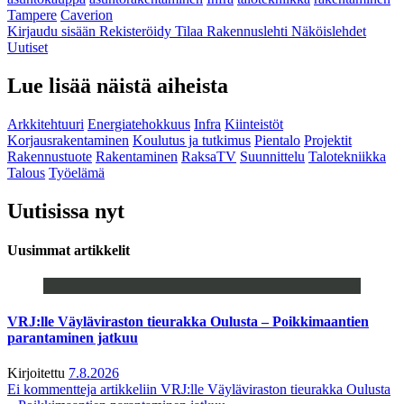
Tampere
Caverion
Kirjaudu sisään
Rekisteröidy
Tilaa Rakennuslehti
Näköislehdet
Uutiset
Lue lisää näistä aiheista
Arkkitehtuuri
Energiatehokkuus
Infra
Kiinteistöt
Korjausrakentaminen
Koulutus ja tutkimus
Pientalo
Projektit
Rakennustuote
Rakentaminen
RaksaTV
Suunnittelu
Talotekniikka
Talous
Työelämä
Uutisissa nyt
Uusimmat artikkelit
VRJ:lle Väyläviraston tieurakka Oulusta – Poikkimaantien
parantaminen jatkuu
Kirjoitettu
7.8.2026
Ei kommentteja
artikkeliin VRJ:lle Väyläviraston tieurakka Oulusta