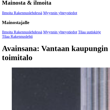
Mainosta & ilmoita
Ilmoita Rakennuslehdessä
Myynnin yhteystiedot
Mainostajalle
Ilmoita Rakennuslehdessä
Myynnin yhteystiedot
Tilaa uutiskirje
Tilaa Rakennuslehti
Avainsana:
Vantaan kaupungin
toimitalo