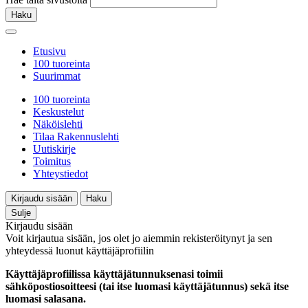
Haku
Etusivu
100 tuoreinta
Suurimmat
100 tuoreinta
Keskustelut
Näköislehti
Tilaa Rakennuslehti
Uutiskirje
Toimitus
Yhteystiedot
Kirjaudu sisään
Haku
Sulje
Kirjaudu sisään
Voit kirjautua sisään, jos olet jo aiemmin rekisteröitynyt ja sen
yhteydessä luonut käyttäjäprofiilin
Käyttäjäprofiilissa käyttäjätunnuksenasi toimii
sähköpostiosoitteesi (tai itse luomasi käyttäjätunnus) sekä itse
luomasi salasana.