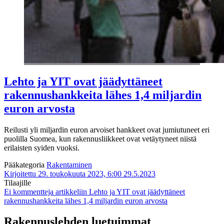
Lehto ja YIT ovat jäädyttäneet
rakennushankkeita lähes 1,4 miljardin
euron arvosta
Reilusti yli miljardin euron arvoiset hankkeet ovat jumiutuneet eri
puolilla Suomea, kun rakennusliikkeet ovat vetäytyneet niistä
erilaisten syiden vuoksi.
Pääkategoria
Rakentaminen
Kirjoitettu 29. toukokuuta 2023, 6:00
29.5.2023
Tilaajille
Ei kommentteja
artikkeliin Lehto ja YIT ovat jäädyttäneet
rakennushankkeita lähes 1,4 miljardin euron arvosta
Rakennuslehden luetuimmat