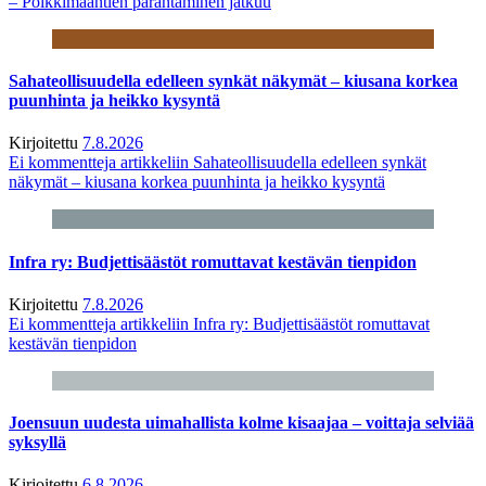
– Poikkimaantien parantaminen jatkuu
Sahateollisuudella edelleen synkät näkymät – kiusana korkea
puunhinta ja heikko kysyntä
Kirjoitettu
7.8.2026
Ei kommentteja
artikkeliin Sahateollisuudella edelleen synkät
näkymät – kiusana korkea puunhinta ja heikko kysyntä
Infra ry: Budjettisäästöt romuttavat kestävän tienpidon
Kirjoitettu
7.8.2026
Ei kommentteja
artikkeliin Infra ry: Budjettisäästöt romuttavat
kestävän tienpidon
Joensuun uudesta uimahallista kolme kisaajaa – voittaja selviää
syksyllä
Kirjoitettu
6.8.2026