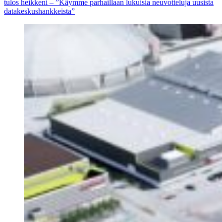
tulos heikkeni – ”Käymme parhaillaan lukuisia neuvotteluja uusista
datakeskushankkeista”