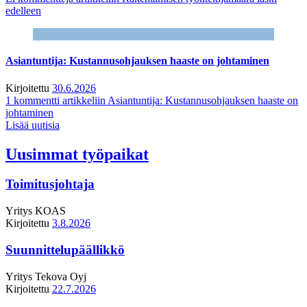
edelleen
Asiantuntija: Kustannusohjauksen haaste on johtaminen
Kirjoitettu
30.6.2026
1 kommentti
artikkeliin Asiantuntija: Kustannusohjauksen haaste on
johtaminen
Lisää uutisia
Uusimmat työpaikat
Toimitusjohtaja
Yritys
KOAS
Kirjoitettu
3.8.2026
Suunnittelupäällikkö
Yritys
Tekova Oyj
Kirjoitettu
22.7.2026