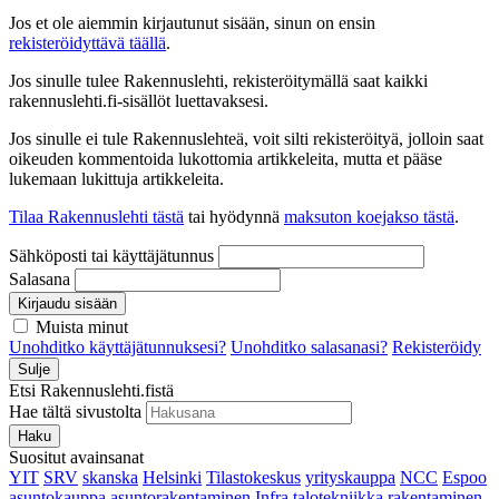
Jos et ole aiemmin kirjautunut sisään, sinun on ensin
rekisteröidyttävä täällä
.
Jos sinulle tulee Rakennuslehti, rekisteröitymällä saat kaikki
rakennuslehti.fi-sisällöt luettavaksesi.
Jos sinulle ei tule Rakennuslehteä, voit silti rekisteröityä, jolloin saat
oikeuden kommentoida lukottomia artikkeleita, mutta et pääse
lukemaan lukittuja artikkeleita.
Tilaa Rakennuslehti tästä
tai hyödynnä
maksuton koejakso tästä
.
Sähköposti tai käyttäjätunnus
Salasana
Kirjaudu sisään
Muista minut
Unohditko käyttäjätunnuksesi?
Unohditko salasanasi?
Rekisteröidy
Sulje
Etsi Rakennuslehti.fistä
Hae tältä sivustolta
Haku
Suositut avainsanat
YIT
SRV
skanska
Helsinki
Tilastokeskus
yrityskauppa
NCC
Espoo
asuntokauppa
asuntorakentaminen
Infra
talotekniikka
rakentaminen