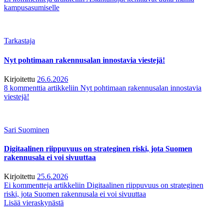
kampusasumiselle
Tarkastaja
Nyt pohtimaan rakennusalan innostavia viestejä!
Kirjoitettu
26.6.2026
8 kommenttia
artikkeliin Nyt pohtimaan rakennusalan innostavia
viestejä!
Sari Suominen
Digitaalinen riippuvuus on strateginen riski, jota Suomen
rakennusala ei voi sivuuttaa
Kirjoitettu
25.6.2026
Ei kommentteja
artikkeliin Digitaalinen riippuvuus on strateginen
riski, jota Suomen rakennusala ei voi sivuuttaa
Lisää vieraskynästä