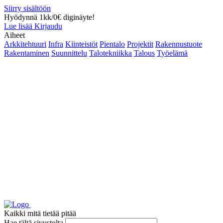
Siirry sisältöön
Hyödynnä 1kk/0€ diginäyte!
Lue lisää
Kirjaudu
Aiheet
Arkkitehtuuri
Infra
Kiinteistöt
Pientalo
Projektit
Rakennustuote
Rakentaminen
Suunnittelu
Talotekniikka
Talous
Työelämä
Kaikki mitä tietää pitää
Hae tältä sivustolta