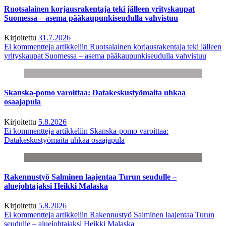
Ruotsalainen korjausrakentaja teki jälleen yrityskaupat
Suomessa – asema pääkaupunkiseudulla vahvistuu
Kirjoitettu
31.7.2026
Ei kommentteja
artikkeliin Ruotsalainen korjausrakentaja teki jälleen
yrityskaupat Suomessa – asema pääkaupunkiseudulla vahvistuu
Skanska-pomo varoittaa: Datakeskustyömaita uhkaa
osaajapula
Kirjoitettu
5.8.2026
Ei kommentteja
artikkeliin Skanska-pomo varoittaa:
Datakeskustyömaita uhkaa osaajapula
Rakennustyö Salminen laajentaa Turun seudulle –
aluejohtajaksi Heikki Malaska
Kirjoitettu
5.8.2026
Ei kommentteja
artikkeliin Rakennustyö Salminen laajentaa Turun
seudulle – aluejohtajaksi Heikki Malaska