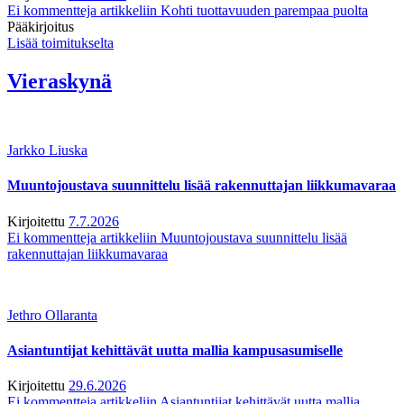
Ei kommentteja
artikkeliin Kohti tuottavuuden parempaa puolta
Pääkirjoitus
Lisää toimitukselta
Vieraskynä
Jarkko Liuska
Muuntojoustava suunnittelu lisää rakennuttajan liikkumavaraa
Kirjoitettu
7.7.2026
Ei kommentteja
artikkeliin Muuntojoustava suunnittelu lisää
rakennuttajan liikkumavaraa
Jethro Ollaranta
Asiantuntijat kehittävät uutta mallia kampusasumiselle
Kirjoitettu
29.6.2026
Ei kommentteja
artikkeliin Asiantuntijat kehittävät uutta mallia