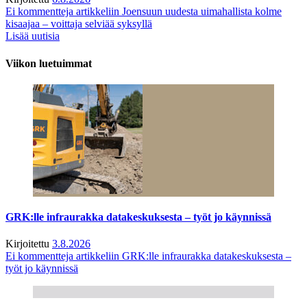
Ei kommentteja
artikkeliin Joensuun uudesta uimahallista kolme
kisaajaa – voittaja selviää syksyllä
Lisää uutisia
Viikon luetuimmat
GRK:lle infraurakka datakeskuksesta – työt jo käynnissä
Kirjoitettu
3.8.2026
Ei kommentteja
artikkeliin GRK:lle infraurakka datakeskuksesta –
työt jo käynnissä