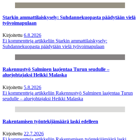
Starkin ammattilaiskysely: Suhdannekuopasta päädytään vielä
työvoimapulaan
Kirjoitettu
6.8.2026
Ei kommentteja
artikkeliin Starkin ammattilaiskysely:
Suhdannekuopasta päädytään vielä työvoimapulaan
Rakennustyö Salminen laajentaa Turun seudulle –
aluejohtajaksi Heikki Malaska
Kirjoitettu
5.8.2026
Ei kommentteja
artikkeliin Rakennustyö Salminen laajentaa Turun
seudulle – aluejohtajaksi Heikki Malaska
Rakentamisen työntekijämäärä laski edelleen
Kirjoitettu
22.7.2026
Ei kommentteja
artikkeliin Rakentamisen työntekijämäärä laski