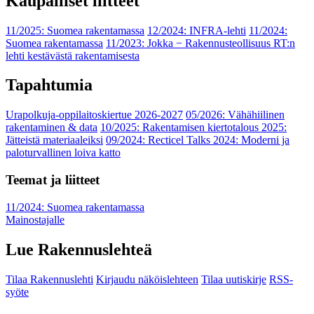
Kaupalliset liitteet
11/2025: Suomea rakentamassa
12/2024: INFRA-lehti
11/2024:
Suomea rakentamassa
11/2023: Jokka − Rakennusteollisuus RT:n
lehti kestävästä rakentamisesta
Tapahtumia
Urapolkuja-oppilaitoskiertue 2026-2027
05/2026: Vähähiilinen
rakentaminen & data
10/2025: Rakentamisen kiertotalous 2025:
Jätteistä materiaaleiksi
09/2024: Recticel Talks 2024: Moderni ja
paloturvallinen loiva katto
Teemat ja liitteet
11/2024: Suomea rakentamassa
Mainostajalle
Lue Rakennuslehteä
Tilaa Rakennuslehti
Kirjaudu näköislehteen
Tilaa uutiskirje
RSS-
syöte