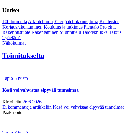
Uutiset
100 tuoreinta
Arkkitehtuuri
Energiatehokkuus
Infra
Kiinteistöt
Korjausrakentaminen
Koulutus ja tutkimus
Pientalo
Projektit
Rakennustuote
Rakentaminen
Suunnittelu
Talotekniikka
Talous
Työelämä
Näkökulmat
Toimitukselta
Tapio Kivistö
Kesä voi vahvistaa elpyvää tunnelmaa
Kirjoitettu
26.6.2026
Ei kommentteja
artikkeliin Kesä voi vahvistaa elpyvää tunnelmaa
Pääkirjoitus
Tapio Kivistö