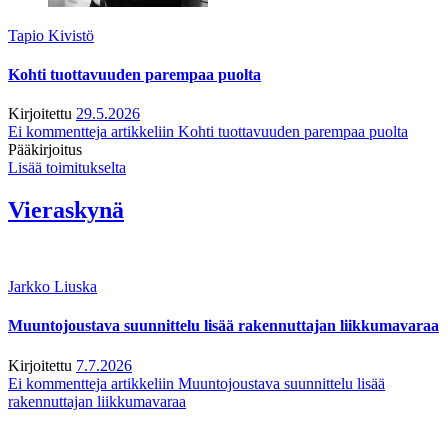
Tapio Kivistö
Kohti tuottavuuden parempaa puolta
Kirjoitettu
29.5.2026
Ei kommentteja
artikkeliin Kohti tuottavuuden parempaa puolta
Pääkirjoitus
Lisää toimitukselta
Vieraskynä
Jarkko Liuska
Muuntojoustava suunnittelu lisää rakennuttajan liikkumavaraa
Kirjoitettu
7.7.2026
Ei kommentteja
artikkeliin Muuntojoustava suunnittelu lisää
rakennuttajan liikkumavaraa