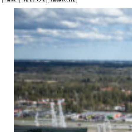
Tänään
Tällä viikolla
Tässä kuussa