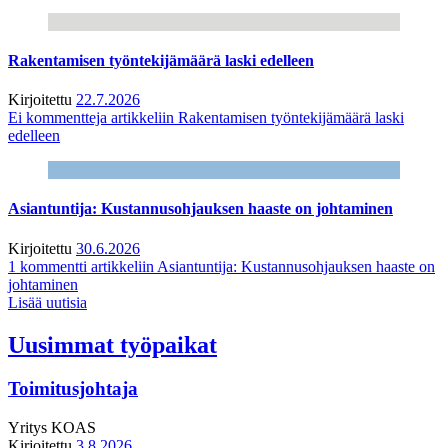
Rakentamisen työntekijämäärä laski edelleen
Kirjoitettu
22.7.2026
Ei kommentteja
artikkeliin Rakentamisen työntekijämäärä laski
edelleen
Asiantuntija: Kustannusohjauksen haaste on johtaminen
Kirjoitettu
30.6.2026
1 kommentti
artikkeliin Asiantuntija: Kustannusohjauksen haaste on
johtaminen
Lisää uutisia
Uusimmat työpaikat
Toimitusjohtaja
Yritys
KOAS
Kirjoitettu
3.8.2026