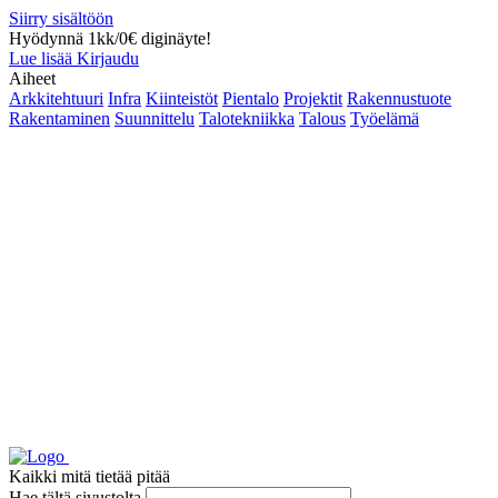
Siirry sisältöön
Hyödynnä 1kk/0€ diginäyte!
Lue lisää
Kirjaudu
Aiheet
Arkkitehtuuri
Infra
Kiinteistöt
Pientalo
Projektit
Rakennustuote
Rakentaminen
Suunnittelu
Talotekniikka
Talous
Työelämä
Kaikki mitä tietää pitää
Hae tältä sivustolta