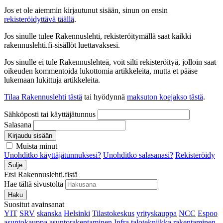
Jos et ole aiemmin kirjautunut sisään, sinun on ensin
rekisteröidyttävä täällä
.
Jos sinulle tulee Rakennuslehti, rekisteröitymällä saat kaikki
rakennuslehti.fi-sisällöt luettavaksesi.
Jos sinulle ei tule Rakennuslehteä, voit silti rekisteröityä, jolloin saat
oikeuden kommentoida lukottomia artikkeleita, mutta et pääse
lukemaan lukittuja artikkeleita.
Tilaa Rakennuslehti tästä
tai hyödynnä
maksuton koejakso tästä
.
Sähköposti tai käyttäjätunnus
Salasana
Kirjaudu sisään
Muista minut
Unohditko käyttäjätunnuksesi?
Unohditko salasanasi?
Rekisteröidy
Sulje
Etsi Rakennuslehti.fistä
Hae tältä sivustolta
Haku
Suositut avainsanat
YIT
SRV
skanska
Helsinki
Tilastokeskus
yrityskauppa
NCC
Espoo
asuntokauppa
asuntorakentaminen
Infra
talotekniikka
rakentaminen