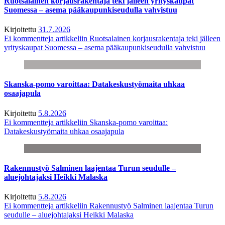
Ruotsalainen korjausrakentaja teki jälleen yrityskaupat
Suomessa – asema pääkaupunkiseudulla vahvistuu
Kirjoitettu
31.7.2026
Ei kommentteja
artikkeliin Ruotsalainen korjausrakentaja teki jälleen
yrityskaupat Suomessa – asema pääkaupunkiseudulla vahvistuu
Skanska-pomo varoittaa: Datakeskustyömaita uhkaa
osaajapula
Kirjoitettu
5.8.2026
Ei kommentteja
artikkeliin Skanska-pomo varoittaa:
Datakeskustyömaita uhkaa osaajapula
Rakennustyö Salminen laajentaa Turun seudulle –
aluejohtajaksi Heikki Malaska
Kirjoitettu
5.8.2026
Ei kommentteja
artikkeliin Rakennustyö Salminen laajentaa Turun
seudulle – aluejohtajaksi Heikki Malaska