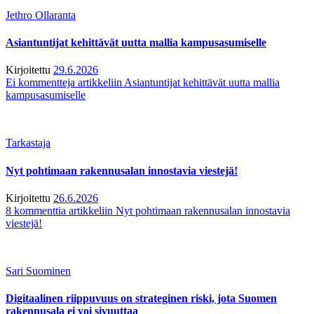
Jethro Ollaranta
Asiantuntijat kehittävät uutta mallia kampusasumiselle
Kirjoitettu
29.6.2026
Ei kommentteja
artikkeliin Asiantuntijat kehittävät uutta mallia
kampusasumiselle
Tarkastaja
Nyt pohtimaan rakennusalan innostavia viestejä!
Kirjoitettu
26.6.2026
8 kommenttia
artikkeliin Nyt pohtimaan rakennusalan innostavia
viestejä!
Sari Suominen
Digitaalinen riippuvuus on strateginen riski, jota Suomen
rakennusala ei voi sivuuttaa