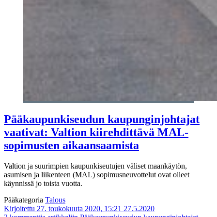
Pääkaupunkiseudun kaupunginjohtajat
vaativat: Valtion kiirehdittävä MAL-
sopimusten aikaansaamista
Valtion ja suurimpien kaupunkiseutujen väliset maankäytön,
asumisen ja liikenteen (MAL) sopimusneuvottelut ovat olleet
käynnissä jo toista vuotta.
Pääkategoria
Talous
Kirjoitettu 27. toukokuuta 2020, 15:21
27.5.2020