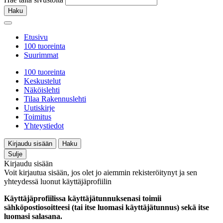
Haku
Etusivu
100 tuoreinta
Suurimmat
100 tuoreinta
Keskustelut
Näköislehti
Tilaa Rakennuslehti
Uutiskirje
Toimitus
Yhteystiedot
Kirjaudu sisään
Haku
Sulje
Kirjaudu sisään
Voit kirjautua sisään, jos olet jo aiemmin rekisteröitynyt ja sen
yhteydessä luonut käyttäjäprofiilin
Käyttäjäprofiilissa käyttäjätunnuksenasi toimii
sähköpostiosoitteesi (tai itse luomasi käyttäjätunnus) sekä itse
luomasi salasana.