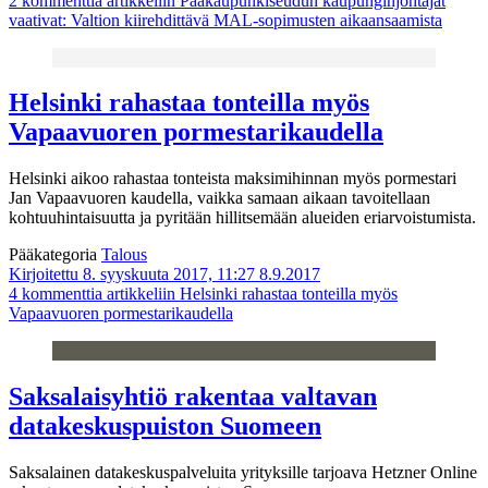
2 kommenttia
artikkeliin Pääkaupunkiseudun kaupunginjohtajat
vaativat: Valtion kiirehdittävä MAL-sopimusten aikaansaamista
Helsinki rahastaa tonteilla myös
Vapaavuoren pormestarikaudella
Helsinki aikoo rahastaa tonteista maksimihinnan myös pormestari
Jan Vapaavuoren kaudella, vaikka samaan aikaan tavoitellaan
kohtuuhintaisuutta ja pyritään hillitsemään alueiden eriarvoistumista.
Pääkategoria
Talous
Kirjoitettu 8. syyskuuta 2017, 11:27
8.9.2017
4 kommenttia
artikkeliin Helsinki rahastaa tonteilla myös
Vapaavuoren pormestarikaudella
Saksalaisyhtiö rakentaa valtavan
datakeskuspuiston Suomeen
Saksalainen datakeskuspalveluita yrityksille tarjoava Hetzner Online