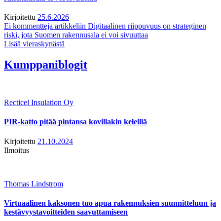
Kirjoitettu
25.6.2026
Ei kommentteja
artikkeliin Digitaalinen riippuvuus on strateginen
riski, jota Suomen rakennusala ei voi sivuuttaa
Lisää vieraskynästä
Kumppaniblogit
Recticel Insulation Oy
PIR-katto pitää pintansa kovillakin keleillä
Kirjoitettu
21.10.2024
Ilmoitus
Thomas Lindstrom
Virtuaalinen kaksonen tuo apua rakennuksien suunnitteluun ja
kestävyystavoitteiden saavuttamiseen