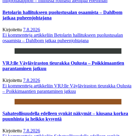
miljoonatappion – miinusta roimasti aiempaa enemmän
Betolarin hallitukseen puolustusalan osaamista – Dahlbom
jatkaa puheenjohtajana
Kirjoitettu
7.8.2026
Ei kommentteja
artikkeliin Betolarin hallitukseen puolustusalan
osaamista – Dahlbom jatkaa puheenjohtajana
VRJ:lle Väyläviraston tieurakka Oulusta – Poikkimaantien
parantaminen jatkuu
Kirjoitettu
7.8.2026
Ei kommentteja
artikkeliin VRJ:lle Väyläviraston tieurakka Oulusta
– Poikkimaantien parantaminen jatkuu
Sahateollisuudella edelleen synkät näkymät – kiusana korkea
puunhinta ja heikko kysyntä
Kirjoitettu
7.8.2026