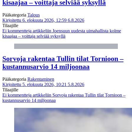
kisaajaa – voittaja selviää syksyllä
Pääkategoria
Talous
Kirjoitettu 6. elokuuta 2026, 12:59
6.8.2026
Tilaajille
Ei kommentteja
artikkeliin Joensuun uudesta uimahallista kolme
kisaajaa – voittaja selviää syksyllä
Sorvoja rakentaa Tullin tilat Tornioon –
kustannusarvio 14 miljoonaa
Pääkategoria
Rakentaminen
Kirjoitettu 5. elokuuta 2026, 10:21
5.8.2026
Tilaajille
Ei kommentteja
artikkeliin Sorvoja rakentaa Tullin tilat Tornioon –
kustannusarvio 14 miljoonaa