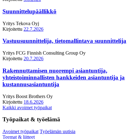
Suunnittelupäällikkö
Yritys
Tekova Oyj
Kirjoitettu
22.7.2026
Vastuusuunnittelija, tietomallintava suunnittelija
Yritys
FCG Finnish Consulting Group Oy
Kirjoitettu
20.7.2026
Rakennuttamisen nuorempi asiantuntija,
yhteistoiminnallisten hankkeiden asiantuntija ja
kustannusasiantuntija
Yritys
Boost Brothers Oy
Kirjoitettu
18.6.2026
Kaikki avoimet työpaikat
Työpaikat & työelämä
Avoimet työpaikat
Työelämän uutisia
Teemat & liitteet