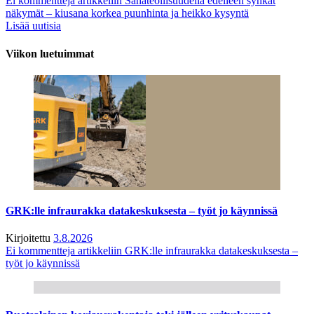
Ei kommentteja
artikkeliin Sahateollisuudella edelleen synkät
näkymät – kiusana korkea puunhinta ja heikko kysyntä
Lisää uutisia
Viikon luetuimmat
GRK:lle infraurakka datakeskuksesta – työt jo käynnissä
Kirjoitettu
3.8.2026
Ei kommentteja
artikkeliin GRK:lle infraurakka datakeskuksesta –
työt jo käynnissä