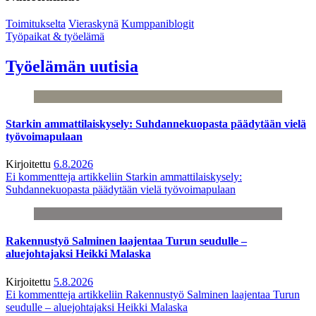
Toimitukselta
Vieraskynä
Kumppaniblogit
Työpaikat & työelämä
Työelämän uutisia
Starkin ammattilaiskysely: Suhdannekuopasta päädytään vielä
työvoimapulaan
Kirjoitettu
6.8.2026
Ei kommentteja
artikkeliin Starkin ammattilaiskysely:
Suhdannekuopasta päädytään vielä työvoimapulaan
Rakennustyö Salminen laajentaa Turun seudulle –
aluejohtajaksi Heikki Malaska
Kirjoitettu
5.8.2026
Ei kommentteja
artikkeliin Rakennustyö Salminen laajentaa Turun
seudulle – aluejohtajaksi Heikki Malaska