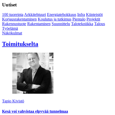
Uutiset
100 tuoreinta
Arkkitehtuuri
Energiatehokkuus
Infra
Kiinteistöt
Korjausrakentaminen
Koulutus ja tutkimus
Pientalo
Projektit
Rakennustuote
Rakentaminen
Suunnittelu
Talotekniikka
Talous
Työelämä
Näkökulmat
Toimitukselta
Tapio Kivistö
Kesä voi vahvistaa elpyvää tunnelmaa