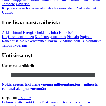
Tampere
Caverion
Kirjaudu sisään
Rekisteröidy
Tilaa Rakennuslehti
Näköislehdet
Uutiset
Lue lisää näistä aiheista
Arkkitehtuuri
Energiatehokkuus
Infra
Kiinteistöt
Korjausrakentaminen
Koulutus ja tutkimus
Pientalo
Projektit
Rakennustuote
Rakentaminen
RaksaTV
Suunnittelu
Talotekniikka
Talous
Työelämä
Uutisissa nyt
Uusimmat artikkelit
Nokia-areena teki viime vuonna miljoonatappion – miinusta
roimasti aiempaa enemmän
Kirjoitettu
7.8.2026
Ei kommentteja
artikkeliin Nokia-areena teki viime vuonna