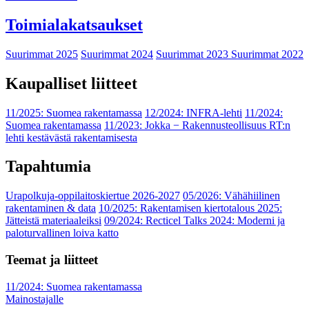
Toimialakatsaukset
Suurimmat 2025
Suurimmat 2024
Suurimmat 2023
Suurimmat 2022
Kaupalliset liitteet
11/2025: Suomea rakentamassa
12/2024: INFRA-lehti
11/2024:
Suomea rakentamassa
11/2023: Jokka − Rakennusteollisuus RT:n
lehti kestävästä rakentamisesta
Tapahtumia
Urapolkuja-oppilaitoskiertue 2026-2027
05/2026: Vähähiilinen
rakentaminen & data
10/2025: Rakentamisen kiertotalous 2025:
Jätteistä materiaaleiksi
09/2024: Recticel Talks 2024: Moderni ja
paloturvallinen loiva katto
Teemat ja liitteet
11/2024: Suomea rakentamassa
Mainostajalle