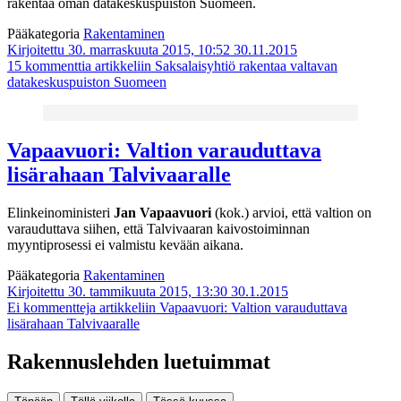
rakentaa oman datakeskuspuiston Suomeen.
Pääkategoria
Rakentaminen
Kirjoitettu 30. marraskuuta 2015, 10:52
30.11.2015
15 kommenttia
artikkeliin Saksalaisyhtiö rakentaa valtavan
datakeskuspuiston Suomeen
Vapaavuori: Valtion varauduttava
lisärahaan Talvivaaralle
Elinkeinoministeri
Jan Vapaavuori
(kok.) arvioi, että valtion on
varauduttava siihen, että Talvivaaran kaivostoiminnan
myyntiprosessi ei valmistu kevään aikana.
Pääkategoria
Rakentaminen
Kirjoitettu 30. tammikuuta 2015, 13:30
30.1.2015
Ei kommentteja
artikkeliin Vapaavuori: Valtion varauduttava
lisärahaan Talvivaaralle
Rakennuslehden luetuimmat