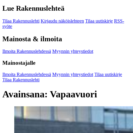
Lue Rakennuslehteä
Tilaa Rakennuslehti
Kirjaudu näköislehteen
Tilaa uutiskirje
RSS-
syöte
Mainosta & ilmoita
Ilmoita Rakennuslehdessä
Myynnin yhteystiedot
Mainostajalle
Ilmoita Rakennuslehdessä
Myynnin yhteystiedot
Tilaa uutiskirje
Tilaa Rakennuslehti
Avainsana:
Vapaavuori