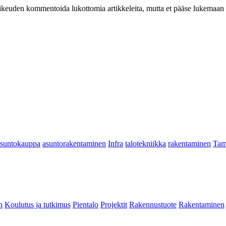
at oikeuden kommentoida lukottomia artikkeleita, mutta et pääse lukemaan l
asuntokauppa
asuntorakentaminen
Infra
talotekniikka
rakentaminen
Tam
n
Koulutus ja tutkimus
Pientalo
Projektit
Rakennustuote
Rakentaminen