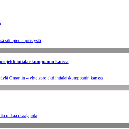
ä
 silti pientä piristystä
sprojekti intialaiskumppanin kanssa
väylä Omaniin – yhteisprojekti intialaiskumppanin kanssa
ita uhkaa osaajapula