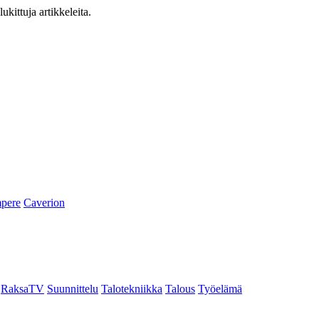
ukittuja artikkeleita.
pere
Caverion
RaksaTV
Suunnittelu
Talotekniikka
Talous
Työelämä