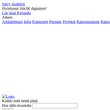
Siirry sisältöön
Hyödynnä 1kk/0€ diginäyte!
Lue lisää
Kirjaudu
Aiheet
Arkkitehtuuri
Infra
Kiinteistöt
Pientalo
Projektit
Rakennustuote
Raken
Kaikki mitä tietää pitää
Hae tältä sivustolta