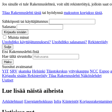
Jos sinulle ei tule Rakennuslehteä, voit silti rekisteröityä, jolloin sa
Tilaa Rakennuslehti tästä
tai hyödynnä
maksuton koejakso tästä
.
Sähköposti tai käyttäjätunnus
Salasana
Kirjaudu sisään
Muista minut
Unohditko käyttäjätunnuksesi?
Unohditko salasanasi?
Rekisteröidy
Sulje
Etsi Rakennuslehti.fistä
Hae tältä sivustolta
Haku
Suositut avainsanat
YIT
SRV
skanska
Helsinki
Tilastokeskus
yrityskauppa
NCC
Espoo
Kirjaudu sisään
Rekisteröidy
Tilaa Rakennuslehti
Näköislehdet
Uutiset
Lue lisää näistä aiheista
Arkkitehtuuri
Energiatehokkuus
Infra
Kiinteistöt
Korjausrakentamine
Uutisissa nyt