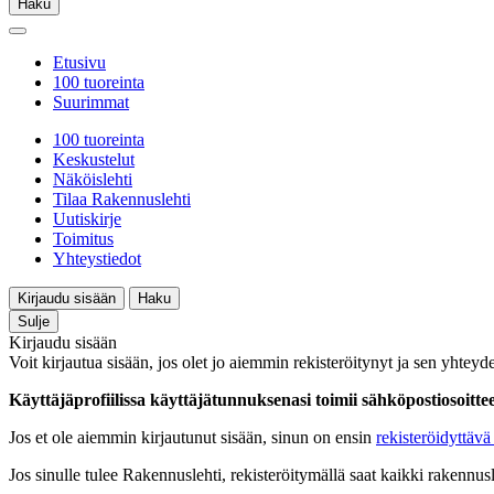
Haku
Etusivu
100 tuoreinta
Suurimmat
100 tuoreinta
Keskustelut
Näköislehti
Tilaa Rakennuslehti
Uutiskirje
Toimitus
Yhteystiedot
Kirjaudu sisään
Haku
Sulje
Kirjaudu sisään
Voit kirjautua sisään, jos olet jo aiemmin rekisteröitynyt ja sen yhteyde
Käyttäjäprofiilissa käyttäjätunnuksenasi toimii sähköpostiosoittees
Jos et ole aiemmin kirjautunut sisään, sinun on ensin
rekisteröidyttävä 
Jos sinulle tulee Rakennuslehti, rekisteröitymällä saat kaikki rakennusle