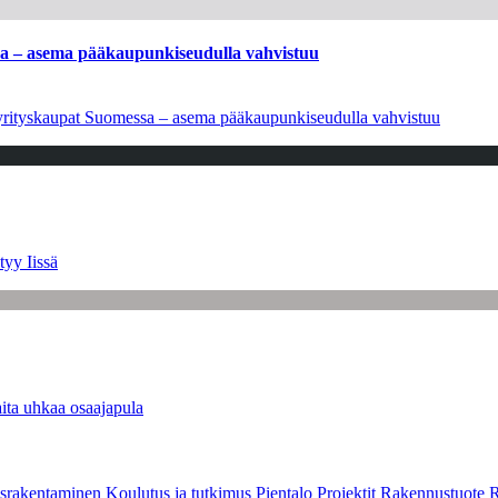
ssa – asema pääkaupunkiseudulla vahvistuu
en yrityskaupat Suomessa – asema pääkaupunkiseudulla vahvistuu
tyy Iissä
ita uhkaa osaajapula
srakentaminen
Koulutus ja tutkimus
Pientalo
Projektit
Rakennustuote
R