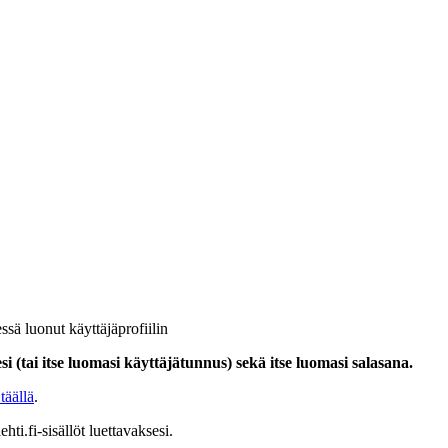
ssä luonut käyttäjäprofiilin
i (tai itse luomasi käyttäjätunnus) sekä itse luomasi salasana.
täällä
.
hti.fi-sisällöt luettavaksesi.