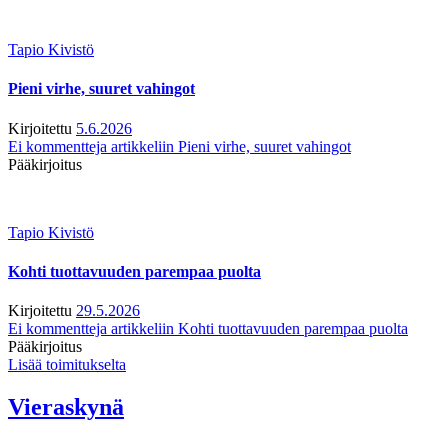
Tapio Kivistö
Pieni virhe, suuret vahingot
Kirjoitettu
5.6.2026
Ei kommentteja
artikkeliin Pieni virhe, suuret vahingot
Pääkirjoitus
Tapio Kivistö
Kohti tuottavuuden parempaa puolta
Kirjoitettu
29.5.2026
Ei kommentteja
artikkeliin Kohti tuottavuuden parempaa puolta
Pääkirjoitus
Lisää toimitukselta
Vieraskynä