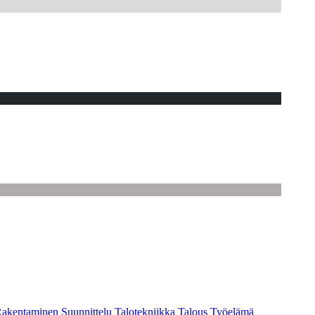
akentaminen
Suunnittelu
Talotekniikka
Talous
Työelämä