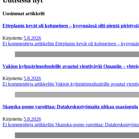
Uusimmat artikkelit
Etteplanin kevät oli kohmeinen – kysynnässä silti pientä piristyst
Kirjoitettu
5.8.2026
Ei kommentteja
artikkeliin Etteplanin kevät oli kohmeinen – kysynnässä
Vakion kylppärimoduuleille avautui vientiväylä Omaniin – yhtei
Kirjoitettu
5.8.2026
Ei kommentteja
artikkeliin Vakion kylppärimoduuleille avautui vienti
Skanska-pomo varoittaa: Datakeskustyömaita uhkaa osaajapula
Kirjoitettu
5.8.2026
Ei kommentteja
artikkeliin Skanska-pomo varoittaa: Datakeskustyöma