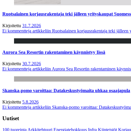
Ruotsalainen korjausrakentaja teki jälleen yrityskaupat Suome
Kirjoitettu
31.7.2026
Ei kommentteja
artikkeliin Ruotsalainen korjausrakentaja teki jälle
Aurora Sea Resortin rakentaminen käynnistyy Iissä
Kirjoitettu
30.7.2026
Ei kommentteja
artikkeliin Aurora Sea Resortin rakentaminen käynnis
Skanska-pomo varoittaa: Datakeskustyömaita uhkaa osaajapula
Kirjoitettu
5.8.2026
Ei kommentteja
artikkeliin Skanska-pomo varoittaa: Datakeskustyöma
Uutiset
100 tuoreinta
Arkkitehtuuri
Energiatehokkuus
Infra
Kiinteistöt
Korjau