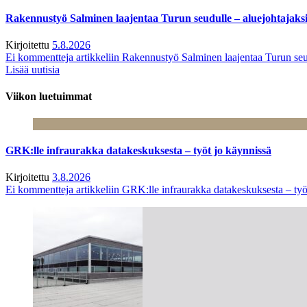
Rakennustyö Salminen laajentaa Turun seudulle – aluejohtajaks
Kirjoitettu
5.8.2026
Ei kommentteja
artikkeliin Rakennustyö Salminen laajentaa Turun seu
Lisää uutisia
Viikon luetuimmat
GRK:lle infraurakka datakeskuksesta – työt jo käynnissä
Kirjoitettu
3.8.2026
Ei kommentteja
artikkeliin GRK:lle infraurakka datakeskuksesta – työ