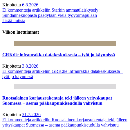
Kirjoitettu
6.8.2026
Ei kommentteja
artikkeliin Starkin ammattilaiskysely:
Suhdannekuopasta päädytään vielä työvoimapulaan
Lisää uutisia
Viikon luetuimmat
GRK:lle infraurakka datakeskuksesta – työt jo käynnissä
Kirjoitettu
3.8.2026
Ei kommentteja
artikkeliin GRK:lle infraurakka datakeskuksesta –
työt jo käynnissä
Ruotsalainen korjausrakentaja teki jälleen yrityskaupat
Suomessa – asema pääkaupunkiseudulla vahvistuu
Kirjoitettu
31.7.2026
Ei kommentteja
artikkeliin Ruotsalainen korjausrakentaja teki jälleen
yrityskaupat Suomessa – asema pääkaupunkiseudulla vahvistuu