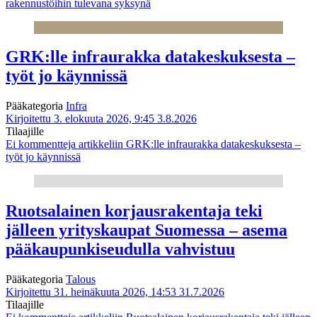
rakennustöihin tulevana syksynä
GRK:lle infraurakka datakeskuksesta –
työt jo käynnissä
Pääkategoria
Infra
Kirjoitettu 3. elokuuta 2026, 9:45
3.8.2026
Tilaajille
Ei kommentteja
artikkeliin GRK:lle infraurakka datakeskuksesta –
työt jo käynnissä
Ruotsalainen korjausrakentaja teki
jälleen yrityskaupat Suomessa – asema
pääkaupunkiseudulla vahvistuu
Pääkategoria
Talous
Kirjoitettu 31. heinäkuuta 2026, 14:53
31.7.2026
Tilaajille