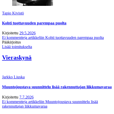
Tapio Kivistö
Kohti tuottavuuden parempaa puolta
Kirjoitettu
29.5.2026
Ei kommentteja
artikkeliin Kohti tuottavuuden parempaa puolta
Pääkirjoitus
Lisää toimitukselta
Vieraskynä
Jarkko Liuska
Muuntojoustava suunnittelu lisää rakennuttajan liikkumavaraa
Kirjoitettu
7.7.2026
Ei kommentteja
artikkeliin Muuntojoustava suunnittelu lisää
rakennuttajan liikkumavaraa