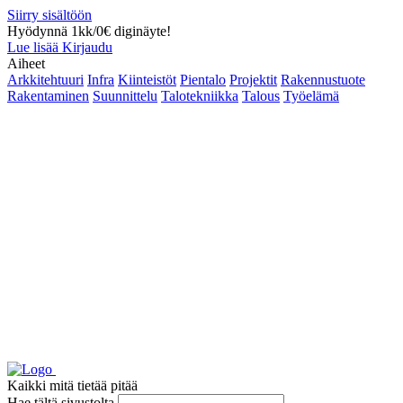
Siirry sisältöön
Hyödynnä 1kk/0€ diginäyte!
Lue lisää
Kirjaudu
Aiheet
Arkkitehtuuri
Infra
Kiinteistöt
Pientalo
Projektit
Rakennustuote
Rakentaminen
Suunnittelu
Talotekniikka
Talous
Työelämä
Kaikki mitä tietää pitää
Hae tältä sivustolta