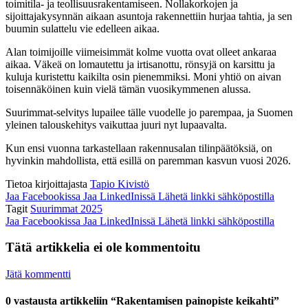
toimitila- ja teollisuusrakentamiseen. Nollakorkojen ja
sijoittajakysynnän aikaan asuntoja rakennettiin hurjaa tahtia, ja sen
buumin sulattelu vie edelleen aikaa.
Alan toimijoille viimeisimmät kolme vuotta ovat olleet ankaraa
aikaa. Väkeä on lomautettu ja irtisanottu, rönsyjä on karsittu ja
kuluja kuristettu kaikilta osin pienemmiksi. Moni yhtiö on aivan
toisennäköinen kuin vielä tämän vuosikymmenen alussa.
Suurimmat-selvitys lupailee tälle vuodelle jo parempaa, ja Suomen
yleinen talouskehitys vaikuttaa juuri nyt lupaavalta.
Kun ensi vuonna tarkastellaan rakennusalan tilinpäätöksiä, on
hyvinkin mahdollista, että esillä on paremman kasvun vuosi 2026.
Tietoa kirjoittajasta
Tapio Kivistö
Jaa Facebookissa
Jaa LinkedInissä
Lähetä linkki sähköpostilla
Tagit
Suurimmat 2025
Jaa Facebookissa
Jaa LinkedInissä
Lähetä linkki sähköpostilla
Tätä artikkelia ei ole kommentoitu
Jätä kommentti
0 vastausta artikkeliin “Rakentamisen painopiste keikahti”