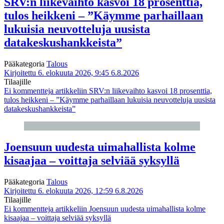
SRV:n liikevaihto kasvoi 18 prosenttia,
tulos heikkeni – ”Käymme parhaillaan
lukuisia neuvotteluja uusista
datakeskushankkeista”
Pääkategoria
Talous
Kirjoitettu 6. elokuuta 2026, 9:45
6.8.2026
Tilaajille
Ei kommentteja
artikkeliin SRV:n liikevaihto kasvoi 18 prosenttia,
tulos heikkeni – ”Käymme parhaillaan lukuisia neuvotteluja uusista
datakeskushankkeista”
Joensuun uudesta uimahallista kolme
kisaajaa – voittaja selviää syksyllä
Pääkategoria
Talous
Kirjoitettu 6. elokuuta 2026, 12:59
6.8.2026
Tilaajille
Ei kommentteja
artikkeliin Joensuun uudesta uimahallista kolme
kisaajaa – voittaja selviää syksyllä