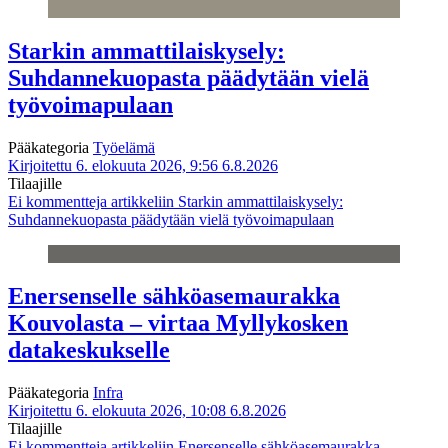
Starkin ammattilaiskysely:
Suhdannekuopasta päädytään vielä
työvoimapulaan
Pääkategoria
Työelämä
Kirjoitettu 6. elokuuta 2026, 9:56
6.8.2026
Tilaajille
Ei kommentteja
artikkeliin Starkin ammattilaiskysely:
Suhdannekuopasta päädytään vielä työvoimapulaan
Enersenselle sähköasemaurakka
Kouvolasta – virtaa Myllykosken
datakeskukselle
Pääkategoria
Infra
Kirjoitettu 6. elokuuta 2026, 10:08
6.8.2026
Tilaajille
Ei kommentteja
artikkeliin Enersenselle sähköasemaurakka