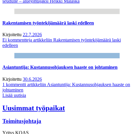
seudulle – aluejohtajaksi Heikki Malaska
Rakentamisen työntekijämäärä laski edelleen
Kirjoitettu
22.7.2026
Ei kommentteja
artikkeliin Rakentamisen työntekijämäärä laski
edelleen
Asiantuntija: Kustannusohjauksen haaste on johtaminen
Kirjoitettu
30.6.2026
1 kommentti
artikkeliin Asiantuntija: Kustannusohjauksen haaste on
johtaminen
Lisää uutisia
Uusimmat työpaikat
Toimitusjohtaja
Yritys
KOAS