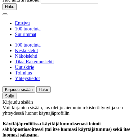
Haku
Etusivu
100 tuoreinta
Suurimmat
100 tuoreinta
Keskustelut
Näköislehti
Tilaa Rakennuslehti
Uutiskirje
Toimitus
Yhteystiedot
Kirjaudu sisään
Haku
Sulje
Kirjaudu sisään
Voit kirjautua sisään, jos olet jo aiemmin rekisteröitynyt ja sen
yhteydessä luonut käyttäjäprofiilin
Käyttäjäprofiilissa käyttäjätunnuksenasi toimii
sähköpostiosoitteesi (tai itse luomasi käyttäjätunnus) sekä itse
luomasi salasana.