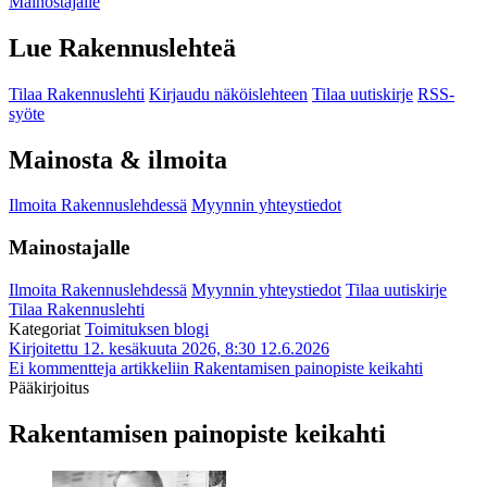
Mainostajalle
Lue Rakennuslehteä
Tilaa Rakennuslehti
Kirjaudu näköislehteen
Tilaa uutiskirje
RSS-
syöte
Mainosta & ilmoita
Ilmoita Rakennuslehdessä
Myynnin yhteystiedot
Mainostajalle
Ilmoita Rakennuslehdessä
Myynnin yhteystiedot
Tilaa uutiskirje
Tilaa Rakennuslehti
Kategoriat
Toimituksen blogi
Kirjoitettu 12. kesäkuuta 2026, 8:30
12.6.2026
Ei kommentteja
artikkeliin Rakentamisen painopiste keikahti
Pääkirjoitus
Rakentamisen painopiste keikahti