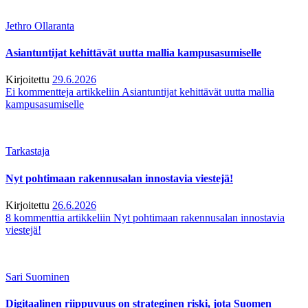
Jethro Ollaranta
Asiantuntijat kehittävät uutta mallia kampusasumiselle
Kirjoitettu
29.6.2026
Ei kommentteja
artikkeliin Asiantuntijat kehittävät uutta mallia
kampusasumiselle
Tarkastaja
Nyt pohtimaan rakennusalan innostavia viestejä!
Kirjoitettu
26.6.2026
8 kommenttia
artikkeliin Nyt pohtimaan rakennusalan innostavia
viestejä!
Sari Suominen
Digitaalinen riippuvuus on strateginen riski, jota Suomen