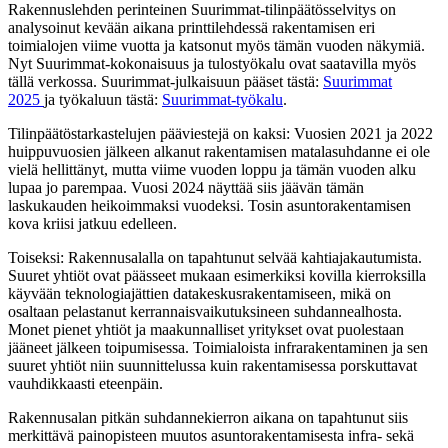
Rakennuslehden perinteinen Suurimmat-tilinpäätösselvitys on
analysoinut kevään aikana printtilehdessä rakentamisen eri
toimialojen viime vuotta ja katsonut myös tämän vuoden näkymiä.
Nyt Suurimmat-kokonaisuus ja tulostyökalu ovat saatavilla myös
tällä verkossa. Suurimmat-julkaisuun pääset tästä:
Suurimmat
2025
ja työkaluun tästä:
Suurimmat-työkalu
.
Tilinpäätöstarkastelujen pääviestejä on kaksi: Vuosien 2021 ja 2022
huippuvuosien jälkeen alkanut rakentamisen matalasuhdanne ei ole
vielä hellittänyt, mutta viime vuoden loppu ja tämän vuoden alku
lupaa jo parempaa. Vuosi 2024 näyttää siis jäävän tämän
laskukauden heikoimmaksi vuodeksi. Tosin asuntorakentamisen
kova kriisi jatkuu edelleen.
Toiseksi: Rakennusalalla on tapahtunut selvää kahtiajakautumista.
Suuret yhtiöt ovat päässeet mukaan esimerkiksi kovilla kierroksilla
käyvään teknologiajättien datakeskusrakentamiseen, mikä on
osaltaan pelastanut kerrannaisvaikutuksineen suhdannealhosta.
Monet pienet yhtiöt ja maakunnalliset yritykset ovat puolestaan
jääneet jälkeen toipumisessa. Toimialoista infrarakentaminen ja sen
suuret yhtiöt niin suunnittelussa kuin rakentamisessa porskuttavat
vauhdikkaasti eteenpäin.
Rakennusalan pitkän suhdannekierron aikana on tapahtunut siis
merkittävä painopisteen muutos asuntorakentamisesta infra- sekä