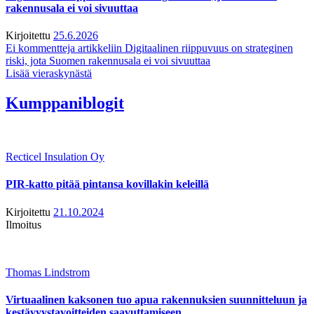
rakennusala ei voi sivuuttaa
Kirjoitettu
25.6.2026
Ei kommentteja
artikkeliin Digitaalinen riippuvuus on strateginen
riski, jota Suomen rakennusala ei voi sivuuttaa
Lisää vieraskynästä
Kumppaniblogit
Recticel Insulation Oy
PIR-katto pitää pintansa kovillakin keleillä
Kirjoitettu
21.10.2024
Ilmoitus
Thomas Lindstrom
Virtuaalinen kaksonen tuo apua rakennuksien suunnitteluun ja
kestävyystavoitteiden saavuttamiseen