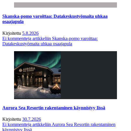
Skanska-pomo varoittaa: Datakeskustyömaita uhkaa
osaajapula
Kirjoitettu
5.8.2026
Ei kommentteja
artikkeliin Skanska-pomo varoittaa:
Datakeskustyömaita uhkaa osaajapula
Aurora Sea Resortin rakentaminen käynnistyy Iissä
Kirjoitettu
30.7.2026
Ei kommentteja
artikkeliin Aurora Sea Resortin rakentaminen
käynnistyy Iissä