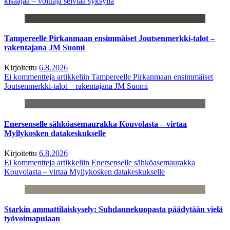
kisaajaa – voittaja selviää syksyllä
Tampereelle Pirkanmaan ensimmäiset Joutsenmerkki-talot –
rakentajana JM Suomi
Kirjoitettu
6.8.2026
Ei kommentteja
artikkeliin Tampereelle Pirkanmaan ensimmäiset
Joutsenmerkki-talot – rakentajana JM Suomi
Enersenselle sähköasemaurakka Kouvolasta – virtaa
Myllykosken datakeskukselle
Kirjoitettu
6.8.2026
Ei kommentteja
artikkeliin Enersenselle sähköasemaurakka
Kouvolasta – virtaa Myllykosken datakeskukselle
Starkin ammattilaiskysely: Suhdannekuopasta päädytään vielä
työvoimapulaan