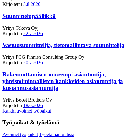
Kirjoitettu
3.8.2026
Suunnittelupäällikkö
Yritys
Tekova Oyj
Kirjoitettu
22.7.2026
Vastuusuunnittelija, tietomallintava suunnittelija
Yritys
FCG Finnish Consulting Group Oy
Kirjoitettu
20.7.2026
Rakennuttamisen nuorempi asiantuntija,
yhteistoiminnallisten hankkeiden asiantuntija ja
kustannusasiantuntija
Yritys
Boost Brothers Oy
Kirjoitettu
18.6.2026
Kaikki avoimet työpaikat
Työpaikat & työelämä
Avoimet työpaikat
Työelämän uutisia