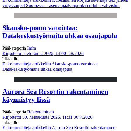
Ei kommentteja
artikkeliin Ruotsalainen korjausrakentaja teki jälleen
yrityskaupat Suomessa – asema pääkaupunkiseudulla vahvistuu
Skanska-pomo varoittaa:
Datakeskustyömaita uhkaa osaajapula
Pääkategoria
Infra
Kirjoitettu 5. elokuuta 2026, 13:00
5.8.2026
Tilaajille
Ei kommentteja
artikkeliin Skanska-pomo varoittaa:
Datakeskustyömaita uhkaa osaajapula
Aurora Sea Resortin rakentaminen
käynnistyy Iissä
Pääkategoria
Rakentaminen
Kirjoitettu 30. heinäkuuta 2026, 11:31
30.7.2026
Tilaajille
Ei kommentteja
artikkeliin Aurora Sea Resortin rakentaminen