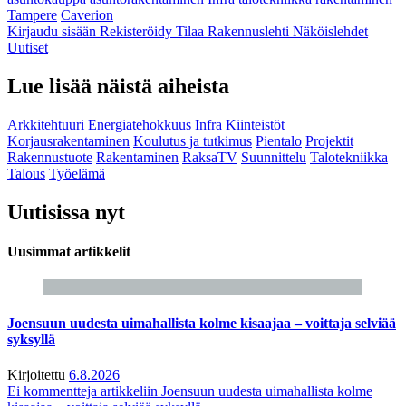
Tampere
Caverion
Kirjaudu sisään
Rekisteröidy
Tilaa Rakennuslehti
Näköislehdet
Uutiset
Lue lisää näistä aiheista
Arkkitehtuuri
Energiatehokkuus
Infra
Kiinteistöt
Korjausrakentaminen
Koulutus ja tutkimus
Pientalo
Projektit
Rakennustuote
Rakentaminen
RaksaTV
Suunnittelu
Talotekniikka
Talous
Työelämä
Uutisissa nyt
Uusimmat artikkelit
Joensuun uudesta uimahallista kolme kisaajaa – voittaja selviää
syksyllä
Kirjoitettu
6.8.2026
Ei kommentteja
artikkeliin Joensuun uudesta uimahallista kolme