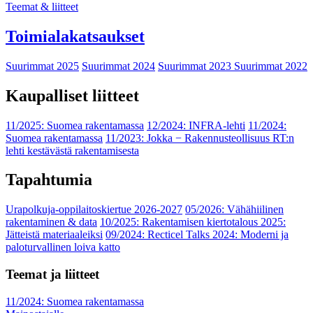
Teemat & liitteet
Toimialakatsaukset
Suurimmat 2025
Suurimmat 2024
Suurimmat 2023
Suurimmat 2022
Kaupalliset liitteet
11/2025: Suomea rakentamassa
12/2024: INFRA-lehti
11/2024:
Suomea rakentamassa
11/2023: Jokka − Rakennusteollisuus RT:n
lehti kestävästä rakentamisesta
Tapahtumia
Urapolkuja-oppilaitoskiertue 2026-2027
05/2026: Vähähiilinen
rakentaminen & data
10/2025: Rakentamisen kiertotalous 2025:
Jätteistä materiaaleiksi
09/2024: Recticel Talks 2024: Moderni ja
paloturvallinen loiva katto
Teemat ja liitteet
11/2024: Suomea rakentamassa