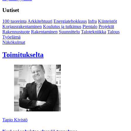
Uutiset
100 tuoreinta
Arkkitehtuuri
Energiatehokkuus
Infra
Kiinteistöt
Korjausrakentaminen
Koulutus ja tutkimus
Pientalo
Projektit
Rakennustuote
Rakentaminen
Suunnittelu
Talotekniikka
Talous
Työelämä
Näkökulmat
Toimitukselta
Tapio Kivistö