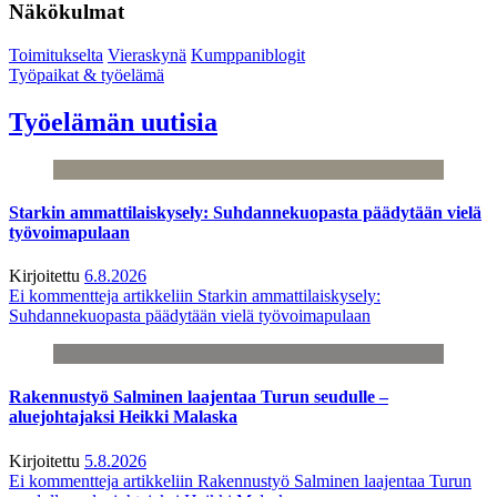
Näkökulmat
Toimitukselta
Vieraskynä
Kumppaniblogit
Työpaikat & työelämä
Työelämän uutisia
Starkin ammattilaiskysely: Suhdannekuopasta päädytään vielä
työvoimapulaan
Kirjoitettu
6.8.2026
Ei kommentteja
artikkeliin Starkin ammattilaiskysely:
Suhdannekuopasta päädytään vielä työvoimapulaan
Rakennustyö Salminen laajentaa Turun seudulle –
aluejohtajaksi Heikki Malaska
Kirjoitettu
5.8.2026
Ei kommentteja
artikkeliin Rakennustyö Salminen laajentaa Turun