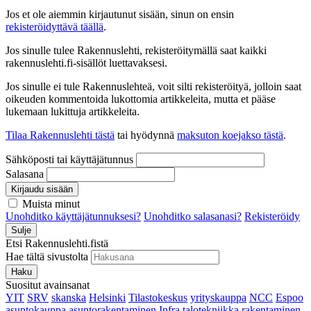
Jos et ole aiemmin kirjautunut sisään, sinun on ensin
rekisteröidyttävä täällä
.
Jos sinulle tulee Rakennuslehti, rekisteröitymällä saat kaikki
rakennuslehti.fi-sisällöt luettavaksesi.
Jos sinulle ei tule Rakennuslehteä, voit silti rekisteröityä, jolloin saat
oikeuden kommentoida lukottomia artikkeleita, mutta et pääse
lukemaan lukittuja artikkeleita.
Tilaa Rakennuslehti tästä
tai hyödynnä
maksuton koejakso tästä
.
Sähköposti tai käyttäjätunnus
Salasana
Kirjaudu sisään
Muista minut
Unohditko käyttäjätunnuksesi?
Unohditko salasanasi?
Rekisteröidy
Sulje
Etsi Rakennuslehti.fistä
Hae tältä sivustolta
Haku
Suositut avainsanat
YIT
SRV
skanska
Helsinki
Tilastokeskus
yrityskauppa
NCC
Espoo
asuntokauppa
asuntorakentaminen
Infra
talotekniikka
rakentaminen