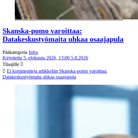
Skanska-pomo varoittaa:
Datakeskustyömaita uhkaa osaajapula
Pääkategoria
Infra
Kirjoitettu 5. elokuuta 2026, 13:00
5.8.2026
Tilaajille
Ei kommentteja
artikkeliin Skanska-pomo varoittaa:
Datakeskustyömaita uhkaa osaajapula