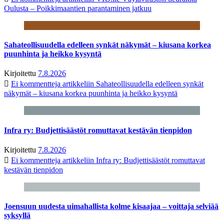
Oulusta – Poikkimaantien parantaminen jatkuu
Sahateollisuudella edelleen synkät näkymät – kiusana korkea
puunhinta ja heikko kysyntä
Kirjoitettu
7.8.2026
Ei kommentteja
artikkeliin Sahateollisuudella edelleen synkät
näkymät – kiusana korkea puunhinta ja heikko kysyntä
Infra ry: Budjettisäästöt romuttavat kestävän tienpidon
Kirjoitettu
7.8.2026
Ei kommentteja
artikkeliin Infra ry: Budjettisäästöt romuttavat
kestävän tienpidon
Joensuun uudesta uimahallista kolme kisaajaa – voittaja selviää
syksyllä