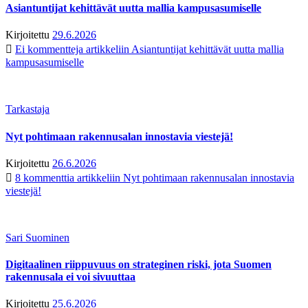
Asiantuntijat kehittävät uutta mallia kampusasumiselle
Kirjoitettu
29.6.2026
Ei kommentteja
artikkeliin Asiantuntijat kehittävät uutta mallia
kampusasumiselle
Tarkastaja
Nyt pohtimaan rakennusalan innostavia viestejä!
Kirjoitettu
26.6.2026
8 kommenttia
artikkeliin Nyt pohtimaan rakennusalan innostavia
viestejä!
Sari Suominen
Digitaalinen riippuvuus on strateginen riski, jota Suomen
rakennusala ei voi sivuuttaa
Kirjoitettu
25.6.2026