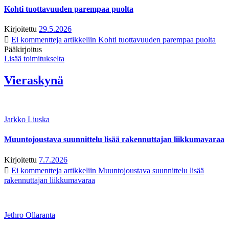
Kohti tuottavuuden parempaa puolta
Kirjoitettu
29.5.2026
Ei kommentteja
artikkeliin Kohti tuottavuuden parempaa puolta
Pääkirjoitus
Lisää toimitukselta
Vieraskynä
Jarkko Liuska
Muuntojoustava suunnittelu lisää rakennuttajan liikkumavaraa
Kirjoitettu
7.7.2026
Ei kommentteja
artikkeliin Muuntojoustava suunnittelu lisää
rakennuttajan liikkumavaraa
Jethro Ollaranta