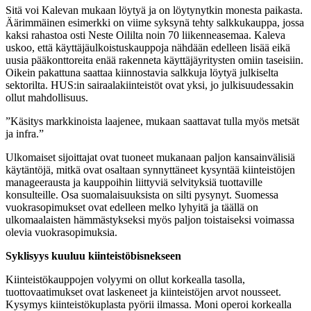
Sitä voi Kalevan mukaan löytyä ja on löytynytkin monesta paikasta.
Äärimmäinen esimerkki on viime syksynä tehty salkkukauppa, jossa
kaksi rahastoa osti Neste Oililta noin 70 liikenneasemaa. Kaleva
uskoo, että käyttäjäulkoistuskauppoja nähdään edelleen lisää eikä
uusia pääkonttoreita enää rakenneta käyttäjäyritysten omiin taseisiin.
Oikein pakattuna saattaa kiinnostavia salkkuja löytyä julkiselta
sektorilta. HUS:in sairaalakiinteistöt ovat yksi, jo julkisuudessakin
ollut mahdollisuus.
”Käsitys markkinoista laajenee, mukaan saattavat tulla myös metsät
ja infra.”
Ulkomaiset sijoittajat ovat tuoneet mukanaan paljon kansainvälisiä
käytäntöjä, mitkä ovat osaltaan synnyttäneet kysyntää kiinteistöjen
manageerausta ja kauppoihin liittyviä selvityksiä tuottaville
konsulteille. Osa suomalaisuuksista on silti pysynyt. Suomessa
vuokrasopimukset ovat edelleen melko lyhyitä ja täällä on
ulkomaalaisten hämmästykseksi myös paljon toistaiseksi voimassa
olevia vuokrasopimuksia.
Syklisyys kuuluu kiinteistöbisnekseen
Kiinteistökauppojen volyymi on ollut korkealla tasolla,
tuottovaatimukset ovat laskeneet ja kiinteistöjen arvot nousseet.
Kysymys kiinteistökuplasta pyörii ilmassa. Moni operoi korkealla