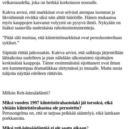
velkaosuudella, joka on herkkä korkotason nousulle.
Kaleva arvioi, että markkinat ovat selvästi aiempaa isommat ja
likvidimmät eivätkä siksi niin alttiit häiriöille. Hänen mukaansa
myös kauppojen kasvanut volyymi on pysyvä ilmiö. Nykyään on
lisäksi saatavilla uudenlaisia rahoitusinstrumentteja.
”Pitää silti muistaa, että kiinteistömarkkinat ovat perusluonteeltaan
sykliset.”
Säpinää riittää jatkossakin. Kaleva arvioi, että salkkuja järjestellään
lähiaikoina uudelleen ja pian nähdään ulkomaisten sijoittajien
keskinäisiä kauppoja. Tänne ensimmäisinä sijoittaneet ovat ilman
sen kummempaa dramatiikkaa siirtymässä jo muualle. Mutta uusia
tulijoita näyttää edelleen riittävän.
Milloin Reit-lainsäädäntö?
Miksi vuoden 1997 kiinteistörahastolaki jäi torsoksi, eikä
yhtään kiinteistörahastoa ole perustettu?
Perusongelma on, että se tarjoaa pelkkää sääntelyä, eikä lainkaan
porkkanoita.
Miksi reit-lainsäädäntöä ei ole saatu aikaan
?