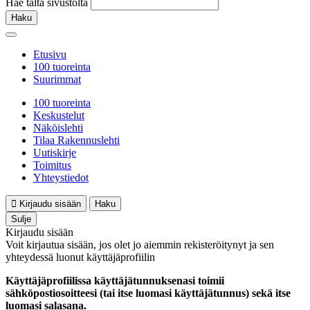
Hae tältä sivustolta
Haku
Etusivu
100 tuoreinta
Suurimmat
100 tuoreinta
Keskustelut
Näköislehti
Tilaa Rakennuslehti
Uutiskirje
Toimitus
Yhteystiedot
Kirjaudu sisään
Haku
Sulje
Kirjaudu sisään
Voit kirjautua sisään, jos olet jo aiemmin rekisteröitynyt ja sen
yhteydessä luonut käyttäjäprofiilin
Käyttäjäprofiilissa käyttäjätunnuksenasi toimii
sähköpostiosoitteesi (tai itse luomasi käyttäjätunnus) sekä itse
luomasi salasana.