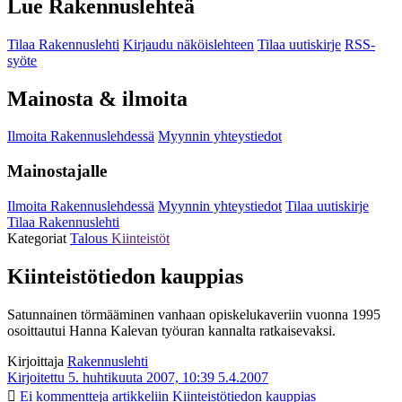
Lue Rakennuslehteä
Tilaa Rakennuslehti
Kirjaudu näköislehteen
Tilaa uutiskirje
RSS-
syöte
Mainosta & ilmoita
Ilmoita Rakennuslehdessä
Myynnin yhteystiedot
Mainostajalle
Ilmoita Rakennuslehdessä
Myynnin yhteystiedot
Tilaa uutiskirje
Tilaa Rakennuslehti
Kategoriat
Talous
Kiinteistöt
Kiinteistötiedon kauppias
Satunnainen törmääminen vanhaan opiskelukaveriin vuonna 1995
osoittautui Hanna Kalevan työuran kannalta ratkaisevaksi.
Kirjoittaja
Rakennuslehti
Kirjoitettu 5. huhtikuuta 2007, 10:39
5.4.2007
Ei kommentteja
artikkeliin Kiinteistötiedon kauppias