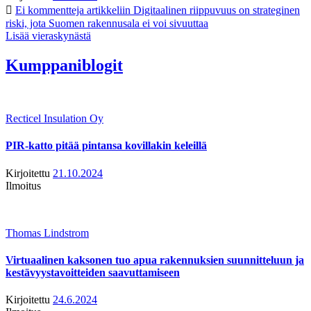
Ei kommentteja
artikkeliin Digitaalinen riippuvuus on strateginen
riski, jota Suomen rakennusala ei voi sivuuttaa
Lisää vieraskynästä
Kumppaniblogit
Recticel Insulation Oy
PIR-katto pitää pintansa kovillakin keleillä
Kirjoitettu
21.10.2024
Ilmoitus
Thomas Lindstrom
Virtuaalinen kaksonen tuo apua rakennuksien suunnitteluun ja
kestävyystavoitteiden saavuttamiseen
Kirjoitettu
24.6.2024