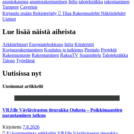
asuntokauppa
asuntorakentaminen
Infra
talotekniikka
rakentaminen
Tampere
Caverion
Kirjaudu sisään
Rekisteröidy
Tilaa Rakennuslehti
Näköislehdet
Uutiset
Lue lisää näistä aiheista
Arkkitehtuuri
Energiatehokkuus
Infra
Kiinteistöt
Korjausrakentaminen
Koulutus ja tutkimus
Pientalo
Projektit
Rakennustuote
Rakentaminen
RaksaTV
Suunnittelu
Talotekniikka
Talous
Työelämä
Uutisissa nyt
Uusimmat artikkelit
VRJ:lle Väyläviraston tieurakka Oulusta – Poikkimaantien
parantaminen jatkuu
Kirjoitettu
7.8.2026
Ei kommentteja
artikkeliin VRJ:lle Väyläviraston tieurakka