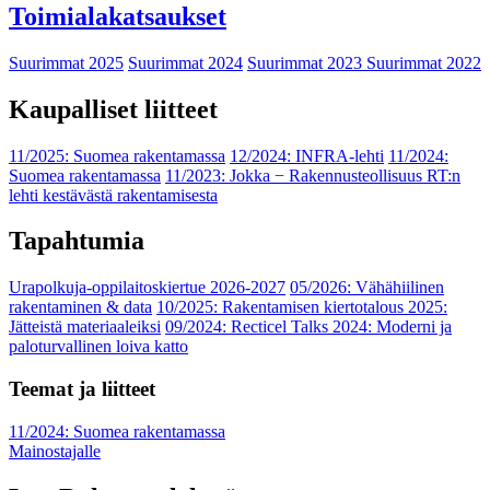
Toimialakatsaukset
Suurimmat 2025
Suurimmat 2024
Suurimmat 2023
Suurimmat 2022
Kaupalliset liitteet
11/2025: Suomea rakentamassa
12/2024: INFRA-lehti
11/2024:
Suomea rakentamassa
11/2023: Jokka − Rakennusteollisuus RT:n
lehti kestävästä rakentamisesta
Tapahtumia
Urapolkuja-oppilaitoskiertue 2026-2027
05/2026: Vähähiilinen
rakentaminen & data
10/2025: Rakentamisen kiertotalous 2025:
Jätteistä materiaaleiksi
09/2024: Recticel Talks 2024: Moderni ja
paloturvallinen loiva katto
Teemat ja liitteet
11/2024: Suomea rakentamassa
Mainostajalle