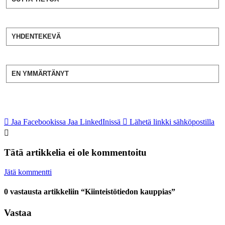
YHDENTEKEVÄ
EN YMMÄRTÄNYT
Jaa Facebookissa
Jaa LinkedInissä
Lähetä linkki sähköpostilla
Tätä artikkelia ei ole kommentoitu
Jätä kommentti
0 vastausta artikkeliin “Kiinteistötiedon kauppias”
Vastaa