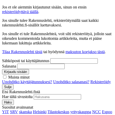
Jos et ole aiemmin kirjautunut sisään, sinun on ensin
rekisteröidyttävä täällä
.
Jos sinulle tulee Rakennuslehti, rekisteröitymällä saat kaikki
rakennuslehti.fi-sisällöt luettavaksesi.
Jos sinulle ei tule Rakennuslehteä, voit silti rekisteröityä, jolloin saat
oikeuden kommentoida lukottomia artikkeleita, mutta et pääse
lukemaan lukittuja artikkeleita.
Tilaa Rakennuslehti tästä
tai hyödynnä
maksuton koejakso tästä
.
Sähköposti tai käyttäjätunnus
Salasana
Kirjaudu sisään
Muista minut
Unohditko käyttäjätunnuksesi?
Unohditko salasanasi?
Rekisteröidy
Sulje
Etsi Rakennuslehti.fistä
Hae tältä sivustolta
Haku
Suositut avainsanat
YIT
SRV
skanska
Helsinki
Tilastokeskus
yrityskauppa
NCC
Espoo