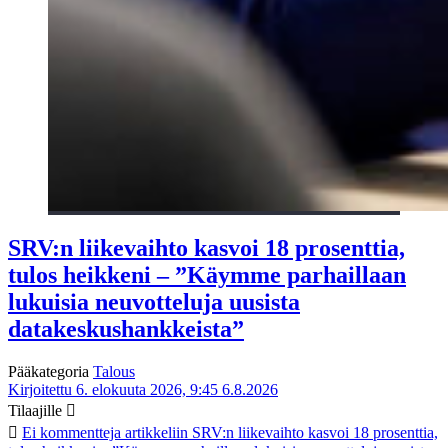
SRV:n liikevaihto kasvoi 18 prosenttia,
tulos heikkeni – ”Käymme parhaillaan
lukuisia neuvotteluja uusista
datakeskushankkeista”
Pääkategoria
Talous
Kirjoitettu 6. elokuuta 2026, 9:45
6.8.2026
Tilaajille
Ei kommentteja
artikkeliin SRV:n liikevaihto kasvoi 18 prosenttia,