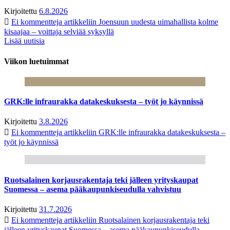
Kirjoitettu
6.8.2026
Ei kommentteja
artikkeliin Joensuun uudesta uimahallista kolme
kisaajaa – voittaja selviää syksyllä
Lisää uutisia
Viikon luetuimmat
GRK:lle infraurakka datakeskuksesta – työt jo käynnissä
Kirjoitettu
3.8.2026
Ei kommentteja
artikkeliin GRK:lle infraurakka datakeskuksesta –
työt jo käynnissä
Ruotsalainen korjausrakentaja teki jälleen yrityskaupat
Suomessa – asema pääkaupunkiseudulla vahvistuu
Kirjoitettu
31.7.2026
Ei kommentteja
artikkeliin Ruotsalainen korjausrakentaja teki
jälleen yrityskaupat Suomessa – asema pääkaupunkiseudulla