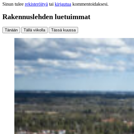
Sinun tulee
rekisteröityä
tai
kirjautua
kommentoidaksesi.
Rakennuslehden luetuimmat
Tänään
Tällä viikolla
Tässä kuussa