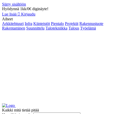
Siirry sisältöön
Hyödynnä 1kk/0€ diginäyte!
Lue lisää
Kirjaudu
Aiheet
Arkkitehtuuri
Infra
Kiinteistöt
Pientalo
Projektit
Rakennustuote
Rakentaminen
Suunnittelu
Talotekniikka
Talous
Työelämä
Kaikki mitä tietää pitää