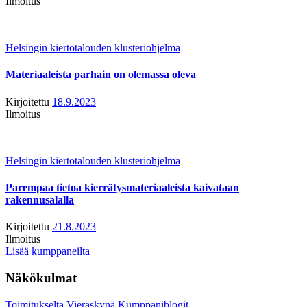
Ilmoitus
Helsingin kiertotalouden klusteriohjelma
Materiaaleista parhain on olemassa oleva
Kirjoitettu
18.9.2023
Ilmoitus
Helsingin kiertotalouden klusteriohjelma
Parempaa tietoa kierrätysmateriaaleista kaivataan
rakennusalalla
Kirjoitettu
21.8.2023
Ilmoitus
Lisää kumppaneilta
Näkökulmat
Toimitukselta
Vieraskynä
Kumppaniblogit