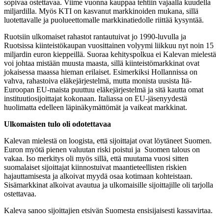
sopivaa ostettavaa. Viime vuonna kauppaa tehtiin vajaalla kuudella
miljardilla. Myös KTI on kasvanut markkinoiden mukana, sillä
luotettavalle ja puolueettomalle markkinatiedolle riittää kysyntää.
Ruotsiin ulkomaiset rahastot rantautuivat jo 1990-luvulla ja
Ruotsissa kiinteistökaupan vuosittainen volyymi liikkuu nyt noin 15
miljardin euron kieppeillä. Suoraa kehityspolkua ei Kalevan mielestä
voi johtaa mistään muusta maasta, sillä kiinteistömarkkinat ovat
jokaisessa maassa hieman erilaiset. Esimerkiksi Hollannissa on
vahva, rahastoiva eläkejärjestelmä, mutta monista uusista Itä-
Euroopan EU-maista puuttuu eläkejärjestelmä ja sitä kautta omat
instituutiosijoittajat kokonaan. Italiassa on EU-jäsenyydestä
huolimatta edelleen läpinäkymättömät ja vaikeat markkinat.
Ulkomaisten tulo oli odotettavaa
Kalevan mielestä on loogista, että sijoittajat ovat löytäneet Suomen.
Euron myötä pienen valuutan riski poistui ja Suomen talous on
vakaa. Iso merkitys oli myös sillä, että muutama vuosi sitten
suomalaiset sijoittajat kiinnostuivat maantieteellisten riskien
hajauttamisesta ja alkoivat myydä osaa kotimaan kohteistaan.
Sisämarkkinat alkoivat avautua ja ulkomaisille sijoittajille oli tarjolla
ostettavaa.
Kaleva sanoo sijoittajien etsivän Suomesta ensisijaisesti kassavirtaa.