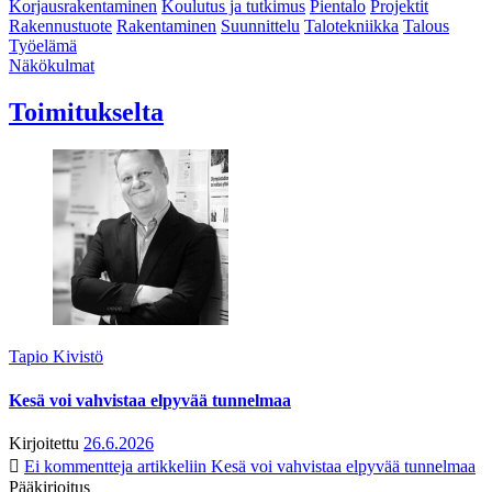
Korjausrakentaminen
Koulutus ja tutkimus
Pientalo
Projektit
Rakennustuote
Rakentaminen
Suunnittelu
Talotekniikka
Talous
Työelämä
Näkökulmat
Toimitukselta
Tapio Kivistö
Kesä voi vahvistaa elpyvää tunnelmaa
Kirjoitettu
26.6.2026
Ei kommentteja
artikkeliin Kesä voi vahvistaa elpyvää tunnelmaa
Pääkirjoitus