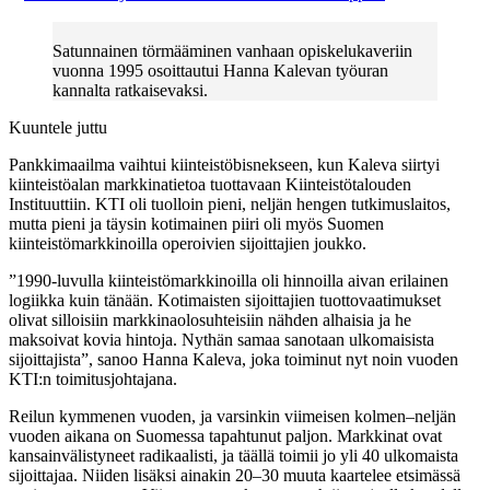
Satunnainen törmääminen vanhaan opiskelukaveriin
vuonna 1995 osoittautui Hanna Kalevan työuran
kannalta ratkaisevaksi.
Kuuntele juttu
Pankkimaailma vaihtui kiinteistöbisnekseen, kun Kaleva siirtyi
kiinteistöalan markkinatietoa tuottavaan Kiinteistötalouden
Instituuttiin. KTI oli tuolloin pieni, neljän hengen tutkimuslaitos,
mutta pieni ja täysin kotimainen piiri oli myös Suomen
kiinteistömarkkinoilla operoivien sijoittajien joukko.
”1990-luvulla kiinteistömarkkinoilla oli hinnoilla aivan erilainen
logiikka kuin tänään. Kotimaisten sijoittajien tuottovaatimukset
olivat silloisiin markkinaolosuhteisiin nähden alhaisia ja he
maksoivat kovia hintoja. Nythän samaa sanotaan ulkomaisista
sijoittajista”, sanoo Hanna Kaleva, joka toiminut nyt noin vuoden
KTI:n toimitusjohtajana.
Reilun kymmenen vuoden, ja varsinkin viimeisen kolmen–neljän
vuoden aikana on Suomessa tapahtunut paljon. Markkinat ovat
kansainvälistyneet radikaalisti, ja täällä toimii jo yli 40 ulkomaista
sijoittajaa. Niiden lisäksi ainakin 20–30 muuta kaartelee etsimässä