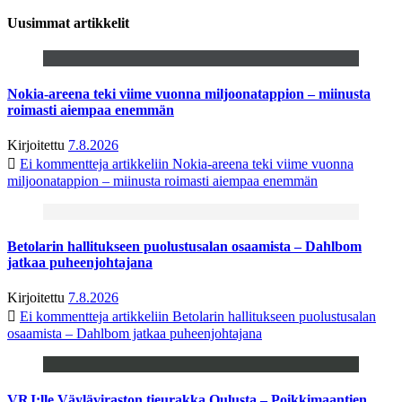
Uusimmat artikkelit
Nokia-areena teki viime vuonna miljoonatappion – miinusta
roimasti aiempaa enemmän
Kirjoitettu
7.8.2026
Ei kommentteja
artikkeliin Nokia-areena teki viime vuonna
miljoonatappion – miinusta roimasti aiempaa enemmän
Betolarin hallitukseen puolustusalan osaamista – Dahlbom
jatkaa puheenjohtajana
Kirjoitettu
7.8.2026
Ei kommentteja
artikkeliin Betolarin hallitukseen puolustusalan
osaamista – Dahlbom jatkaa puheenjohtajana
VRJ:lle Väyläviraston tieurakka Oulusta – Poikkimaantien