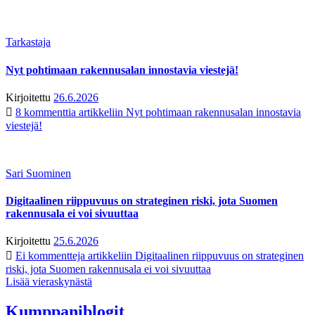
Tarkastaja
Nyt pohtimaan rakennusalan innostavia viestejä!
Kirjoitettu
26.6.2026
8 kommenttia
artikkeliin Nyt pohtimaan rakennusalan innostavia
viestejä!
Sari Suominen
Digitaalinen riippuvuus on strateginen riski, jota Suomen
rakennusala ei voi sivuuttaa
Kirjoitettu
25.6.2026
Ei kommentteja
artikkeliin Digitaalinen riippuvuus on strateginen
riski, jota Suomen rakennusala ei voi sivuuttaa
Lisää vieraskynästä
Kumppaniblogit