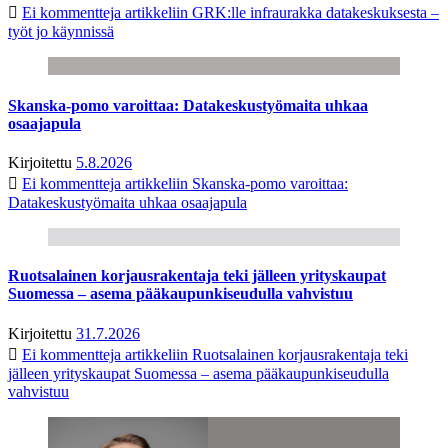
Ei kommentteja
artikkeliin GRK:lle infraurakka datakeskuksesta –
työt jo käynnissä
Skanska-pomo varoittaa: Datakeskustyömaita uhkaa
osaajapula
Kirjoitettu
5.8.2026
Ei kommentteja
artikkeliin Skanska-pomo varoittaa:
Datakeskustyömaita uhkaa osaajapula
Ruotsalainen korjausrakentaja teki jälleen yrityskaupat
Suomessa – asema pääkaupunkiseudulla vahvistuu
Kirjoitettu
31.7.2026
Ei kommentteja
artikkeliin Ruotsalainen korjausrakentaja teki
jälleen yrityskaupat Suomessa – asema pääkaupunkiseudulla
vahvistuu