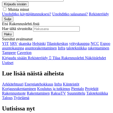
Kirjaudu sisään
Muista minut
Unohditko käyttäjätunnuksesi?
Unohditko salasanasi?
Rekisteröidy
Sulje
Etsi Rakennuslehti.fistä
Hae tältä sivustolta
Haku
Suositut avainsanat
YIT
SRV
skanska
Helsinki
Tilastokeskus
yrityskauppa
NCC
Espoo
asuntokauppa
asuntorakentaminen
Infra
talotekniikka
rakentaminen
Tampere
Caverion
Kirjaudu sisään
Rekisteröidy
Tilaa Rakennuslehti
Näköislehdet
Uutiset
Lue lisää näistä aiheista
Arkkitehtuuri
Energiatehokkuus
Infra
Kiinteistöt
Korjausrakentaminen
Koulutus ja tutkimus
Pientalo
Projektit
Rakennustuote
Rakentaminen
RaksaTV
Suunnittelu
Talotekniikka
Talous
Työelämä
Uutisissa nyt