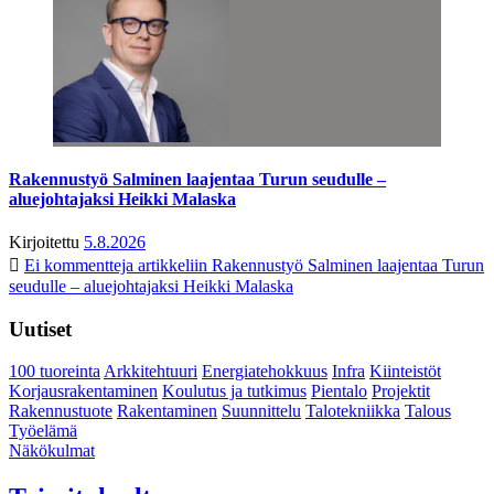
Rakennustyö Salminen laajentaa Turun seudulle –
aluejohtajaksi Heikki Malaska
Kirjoitettu
5.8.2026
Ei kommentteja
artikkeliin Rakennustyö Salminen laajentaa Turun
seudulle – aluejohtajaksi Heikki Malaska
Uutiset
100 tuoreinta
Arkkitehtuuri
Energiatehokkuus
Infra
Kiinteistöt
Korjausrakentaminen
Koulutus ja tutkimus
Pientalo
Projektit
Rakennustuote
Rakentaminen
Suunnittelu
Talotekniikka
Talous
Työelämä
Näkökulmat