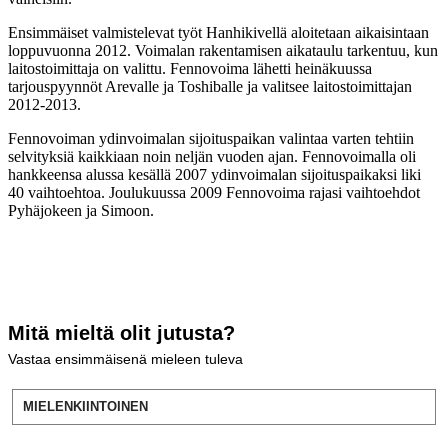
Ensimmäiset valmistelevat työt Hanhikivellä aloitetaan aikaisintaan
loppuvuonna 2012. Voimalan rakentamisen aikataulu tarkentuu, kun
laitostoimittaja on valittu. Fennovoima lähetti heinäkuussa
tarjouspyynnöt Arevalle ja Toshiballe ja valitsee laitostoimittajan
2012-2013.
Fennovoiman ydinvoimalan sijoituspaikan valintaa varten tehtiin
selvityksiä kaikkiaan noin neljän vuoden ajan. Fennovoimalla oli
hankkeensa alussa kesällä 2007 ydinvoimalan sijoituspaikaksi liki
40 vaihtoehtoa. Joulukuussa 2009 Fennovoima rajasi vaihtoehdot
Pyhäjokeen ja Simoon.
Mitä mieltä olit jutusta?
Vastaa ensimmäisenä mieleen tuleva
MIELENKIINTOINEN