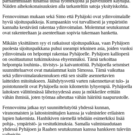
parhaimmillaan tuhansia uusia työntekijöitä ja palveluiden käyttäjiä.
Näiden aihekokonaisuuksien alla tarkasteltiin satoja yksityiskohtia.
Fennovoiman mukaan sekä Simo että Pyhäjoki ovat ydinvoimalalle
hyviä sijoituspaikkoja. Kumpaankin voi turvallisesti ja ympäristön
kannalta kestävästi rakentaa ydinvoimalan. Molemmat seutukunnat
ovat rakenteeltaan ja asenteeltaan sopivia tukemaan hanketta.
Mikään yksittäinen syy ei ratkaissut sijoituspaikkaa, vaan Pyhäjoen
puolesta sijoituspaikkana puhui useampi tekninen asia, joiden vuoksi
ydinvoimala on helpompi rakentaa Pyhäjoelle. Pyhäjoen kallioperä
on osoittautunut tutkimuksissa ehyemmäksi. Tämä tarkoittaa
helpompia louhinta-, tiivistys- ja kaivantotöitä. Pyhäjoella seismiset
suunnitteluarvot ovat matalammat kuin Simossa. Tämä vaikuttaa
sekä ydinvoimalarakennuksen että sen sisälle asennettavien
laitteiden mitoitukseen. Jäähdytysvettä varten rakennettavat tulo- ja
poistotunnelit ovat Pyhäjoella noin kilometrin lyhyempiä. Pyhäjoella
laitoksen välittömässä läheisyydessä asuu ja mökkeilee erittäin
vähän ihmisiä, joten työmaa aiheuttaa vähän häiriötä naapurustolle.
Fennovoima jatkaa nyt suunnittelutyötä yhdessä kunnan,
viranomaisten ja laitostoimittajien kanssa ja valmistelee erilaisten
lupien hakemista. Hanhikiven niemellä tehdään esimerkiksi lisää
pohja-, ympäristö- ja vesitutkimuksia. Samalla valmistaudutaan
yhdessä Pyhäjoen ja Raahen seutukunnan kanssa hankkeen tuleviin
vaiheisiin.