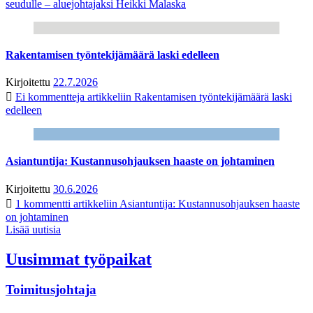
seudulle – aluejohtajaksi Heikki Malaska
Rakentamisen työntekijämäärä laski edelleen
Kirjoitettu
22.7.2026
Ei kommentteja
artikkeliin Rakentamisen työntekijämäärä laski
edelleen
Asiantuntija: Kustannusohjauksen haaste on johtaminen
Kirjoitettu
30.6.2026
1 kommentti
artikkeliin Asiantuntija: Kustannusohjauksen haaste
on johtaminen
Lisää uutisia
Uusimmat työpaikat
Toimitusjohtaja