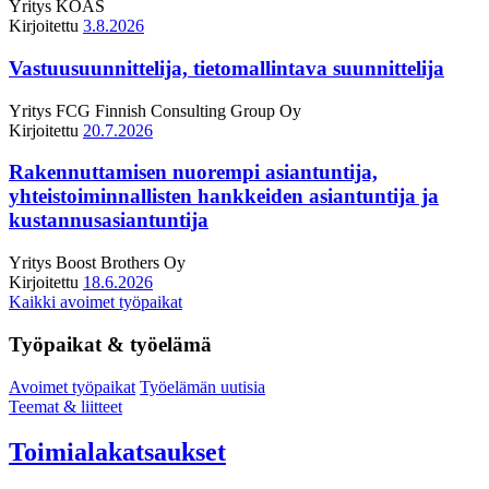
Yritys
KOAS
Kirjoitettu
3.8.2026
Vastuusuunnittelija, tietomallintava suunnittelija
Yritys
FCG Finnish Consulting Group Oy
Kirjoitettu
20.7.2026
Rakennuttamisen nuorempi asiantuntija,
yhteistoiminnallisten hankkeiden asiantuntija ja
kustannusasiantuntija
Yritys
Boost Brothers Oy
Kirjoitettu
18.6.2026
Kaikki avoimet työpaikat
Työpaikat & työelämä
Avoimet työpaikat
Työelämän uutisia
Teemat & liitteet
Toimialakatsaukset