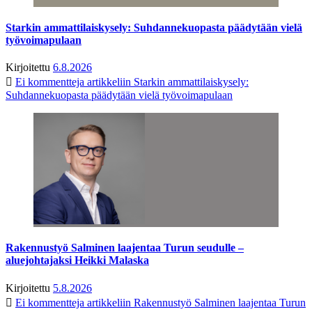
Starkin ammattilaiskysely: Suhdannekuopasta päädytään vielä
työvoimapulaan
Kirjoitettu
6.8.2026
Ei kommentteja
artikkeliin Starkin ammattilaiskysely:
Suhdannekuopasta päädytään vielä työvoimapulaan
Rakennustyö Salminen laajentaa Turun seudulle –
aluejohtajaksi Heikki Malaska
Kirjoitettu
5.8.2026
Ei kommentteja
artikkeliin Rakennustyö Salminen laajentaa Turun