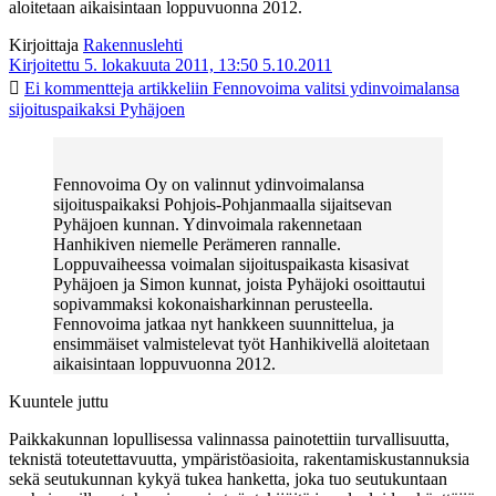
aloitetaan aikaisintaan loppuvuonna 2012.
Kirjoittaja
Rakennuslehti
Kirjoitettu 5. lokakuuta 2011, 13:50
5.10.2011
Ei kommentteja
artikkeliin Fennovoima valitsi ydinvoimalansa
sijoituspaikaksi Pyhäjoen
Fennovoima Oy on valinnut ydinvoimalansa
sijoituspaikaksi Pohjois-Pohjanmaalla sijaitsevan
Pyhäjoen kunnan. Ydinvoimala rakennetaan
Hanhikiven niemelle Perämeren rannalle.
Loppuvaiheessa voimalan sijoituspaikasta kisasivat
Pyhäjoen ja Simon kunnat, joista Pyhäjoki osoittautui
sopivammaksi kokonaisharkinnan perusteella.
Fennovoima jatkaa nyt hankkeen suunnittelua, ja
ensimmäiset valmistelevat työt Hanhikivellä aloitetaan
aikaisintaan loppuvuonna 2012.
Kuuntele juttu
Paikkakunnan lopullisessa valinnassa painotettiin turvallisuutta,
teknistä toteutettavuutta, ympäristöasioita, rakentamiskustannuksia
sekä seutukunnan kykyä tukea hanketta, joka tuo seutukuntaan