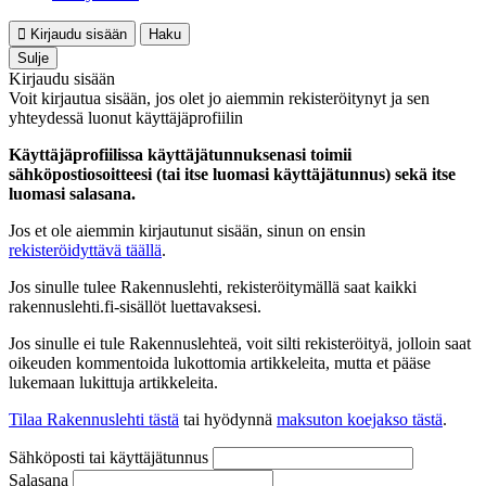
Kirjaudu sisään
Haku
Sulje
Kirjaudu sisään
Voit kirjautua sisään, jos olet jo aiemmin rekisteröitynyt ja sen
yhteydessä luonut käyttäjäprofiilin
Käyttäjäprofiilissa käyttäjätunnuksenasi toimii
sähköpostiosoitteesi (tai itse luomasi käyttäjätunnus) sekä itse
luomasi salasana.
Jos et ole aiemmin kirjautunut sisään, sinun on ensin
rekisteröidyttävä täällä
.
Jos sinulle tulee Rakennuslehti, rekisteröitymällä saat kaikki
rakennuslehti.fi-sisällöt luettavaksesi.
Jos sinulle ei tule Rakennuslehteä, voit silti rekisteröityä, jolloin saat
oikeuden kommentoida lukottomia artikkeleita, mutta et pääse
lukemaan lukittuja artikkeleita.
Tilaa Rakennuslehti tästä
tai hyödynnä
maksuton koejakso tästä
.
Sähköposti tai käyttäjätunnus
Salasana