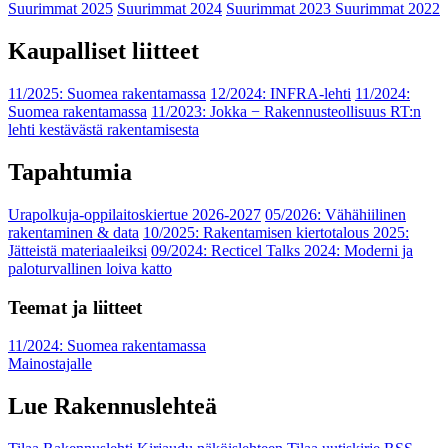
Suurimmat 2025
Suurimmat 2024
Suurimmat 2023
Suurimmat 2022
Kaupalliset liitteet
11/2025: Suomea rakentamassa
12/2024: INFRA-lehti
11/2024:
Suomea rakentamassa
11/2023: Jokka − Rakennusteollisuus RT:n
lehti kestävästä rakentamisesta
Tapahtumia
Urapolkuja-oppilaitoskiertue 2026-2027
05/2026: Vähähiilinen
rakentaminen & data
10/2025: Rakentamisen kiertotalous 2025:
Jätteistä materiaaleiksi
09/2024: Recticel Talks 2024: Moderni ja
paloturvallinen loiva katto
Teemat ja liitteet
11/2024: Suomea rakentamassa
Mainostajalle
Lue Rakennuslehteä