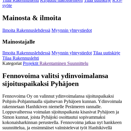
Tilaa Rakennuslehti
Kirjaudu näköislehteen
Tilaa uutiskirje
RSS-
syöte
Mainosta & ilmoita
Ilmoita Rakennuslehdessä
Myynnin yhteystiedot
Mainostajalle
Ilmoita Rakennuslehdessä
Myynnin yhteystiedot
Tilaa uutiskirje
Tilaa Rakennuslehti
Kategoriat
Projektit
Rakentaminen
Suunnittelu
Fennovoima valitsi ydinvoimalansa
sijoituspaikaksi Pyhäjoen
Fennovoima Oy on valinnut ydinvoimalansa sijoituspaikaksi
Pohjois-Pohjanmaalla sijaitsevan Pyhäjoen kunnan. Ydinvoimala
rakennetaan Hanhikiven niemelle Perämeren rannalle.
Loppuvaiheessa voimalan sijoituspaikasta kisasivat Pyhäjoen ja
Simon kunnat, joista Pyhäjoki osoittautui sopivammaksi
kokonaisharkinnan perusteella. Fennovoima jatkaa nyt hankkeen
suunnittelua, ja ensimmäiset valmistelevat työt Hanhikivellä