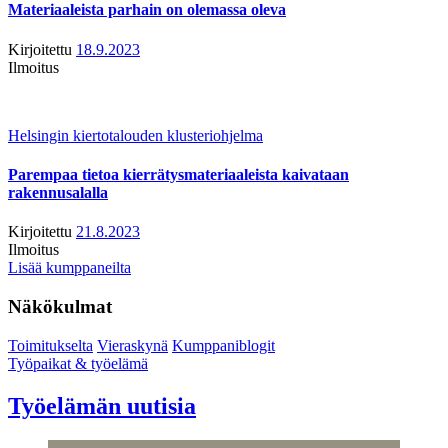
Materiaaleista parhain on olemassa oleva
Kirjoitettu
18.9.2023
Ilmoitus
Helsingin kiertotalouden klusteriohjelma
Parempaa tietoa kierrätysmateriaaleista kaivataan
rakennusalalla
Kirjoitettu
21.8.2023
Ilmoitus
Lisää kumppaneilta
Näkökulmat
Toimitukselta
Vieraskynä
Kumppaniblogit
Työpaikat & työelämä
Työelämän uutisia