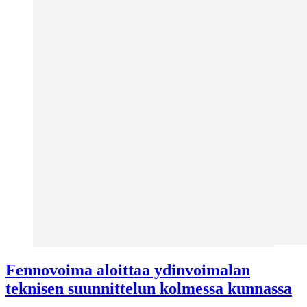
Fennovoima aloittaa ydinvoimalan
teknisen suunnittelun kolmessa kunnassa