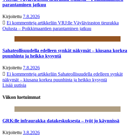
parantaminen jatkuu
Kirjoitettu
7.8.2026
Ei kommentteja
artikkeliin VRJ:lle Väyläviraston tieurakka
Oulusta – Poikkimaantien parantaminen jatkuu
Sahateollisuudella edelleen synkät näkymät – kiusana korkea
puunhinta ja heikko kysyntä
Kirjoitettu
7.8.2026
Ei kommentteja
artikkeliin Sahateollisuudella edelleen synkät
näkymät – kiusana korkea puunhinta ja heikko kysyntä
Lisää uutisia
Viikon luetuimmat
GRK:lle infraurakka datakeskuksesta – työt jo käynnissä
Kirjoitettu
3.8.2026