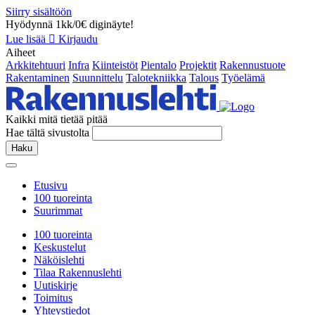
Siirry sisältöön
Hyödynnä 1kk/0€ diginäyte!
Lue lisää
Kirjaudu
Aiheet
Arkkitehtuuri
Infra
Kiinteistöt
Pientalo
Projektit
Rakennustuote
Rakentaminen
Suunnittelu
Talotekniikka
Talous
Työelämä
Kaikki mitä tietää pitää
Hae tältä sivustolta
Haku
Etusivu
100 tuoreinta
Suurimmat
100 tuoreinta
Keskustelut
Näköislehti
Tilaa Rakennuslehti
Uutiskirje
Toimitus
Yhteystiedot