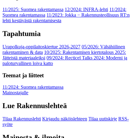
11/2025: Suomea rakentamassa
12/2024: INFRA-lehti
11/2024:
Suomea rakentamassa
11/2023: Jokka − Rakennusteollisuus RT:n
lehti kestävästä rakentamisesta
Tapahtumia
Urapolkuja-oppilaitoskiertue 2026-2027
05/2026: Vähähiilinen
rakentaminen & data
10/2025: Rakentamisen kiertotalous 2025:
Jätteistä materiaaleiksi
09/2024: Recticel Talks 2024: Moderni ja
paloturvallinen loiva katto
Teemat ja liitteet
11/2024: Suomea rakentamassa
Mainostajalle
Lue Rakennuslehteä
Tilaa Rakennuslehti
Kirjaudu näköislehteen
Tilaa uutiskirje
RSS-
syöte
Mainosta & ilmoita