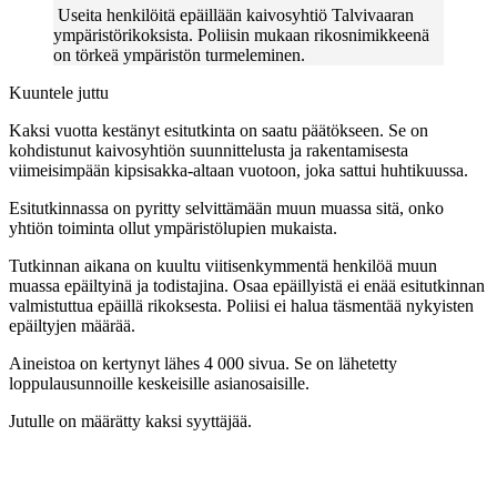
Useita henkilöitä epäillään kaivosyhtiö Talvivaaran
ympäristörikoksista. Poliisin mukaan rikosnimikkeenä
on törkeä ympäristön turmeleminen.
Kuuntele juttu
Kaksi vuotta kestänyt esitutkinta on saatu päätökseen. Se on
kohdistunut kaivosyhtiön suunnittelusta ja rakentamisesta
viimeisimpään kipsisakka-altaan vuotoon, joka sattui huhtikuussa.
Esitutkinnassa on pyritty selvittämään muun muassa sitä, onko
yhtiön toiminta ollut ympäristölupien mukaista.
Tutkinnan aikana on kuultu viitisenkymmentä henkilöä muun
muassa epäiltyinä ja todistajina. Osaa epäillyistä ei enää esitutkinnan
valmistuttua epäillä rikoksesta. Poliisi ei halua täsmentää nykyisten
epäiltyjen määrää.
Aineistoa on kertynyt lähes 4 000 sivua. Se on lähetetty
loppulausunnoille keskeisille asianosaisille.
Jutulle on määrätty kaksi syyttäjää.