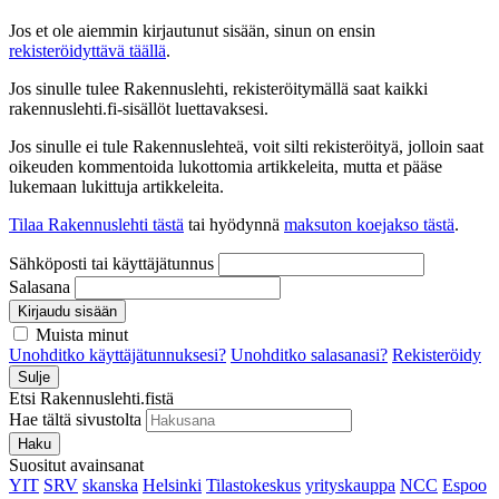
Jos et ole aiemmin kirjautunut sisään, sinun on ensin
rekisteröidyttävä täällä
.
Jos sinulle tulee Rakennuslehti, rekisteröitymällä saat kaikki
rakennuslehti.fi-sisällöt luettavaksesi.
Jos sinulle ei tule Rakennuslehteä, voit silti rekisteröityä, jolloin saat
oikeuden kommentoida lukottomia artikkeleita, mutta et pääse
lukemaan lukittuja artikkeleita.
Tilaa Rakennuslehti tästä
tai hyödynnä
maksuton koejakso tästä
.
Sähköposti tai käyttäjätunnus
Salasana
Kirjaudu sisään
Muista minut
Unohditko käyttäjätunnuksesi?
Unohditko salasanasi?
Rekisteröidy
Sulje
Etsi Rakennuslehti.fistä
Hae tältä sivustolta
Haku
Suositut avainsanat
YIT
SRV
skanska
Helsinki
Tilastokeskus
yrityskauppa
NCC
Espoo