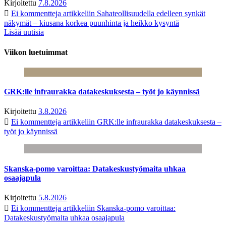
Kirjoitettu
7.8.2026
Ei kommentteja
artikkeliin Sahateollisuudella edelleen synkät
näkymät – kiusana korkea puunhinta ja heikko kysyntä
Lisää uutisia
Viikon luetuimmat
GRK:lle infraurakka datakeskuksesta – työt jo käynnissä
Kirjoitettu
3.8.2026
Ei kommentteja
artikkeliin GRK:lle infraurakka datakeskuksesta –
työt jo käynnissä
Skanska-pomo varoittaa: Datakeskustyömaita uhkaa
osaajapula
Kirjoitettu
5.8.2026
Ei kommentteja
artikkeliin Skanska-pomo varoittaa:
Datakeskustyömaita uhkaa osaajapula