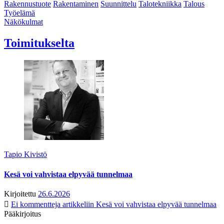
Rakennustuote
Rakentaminen
Suunnittelu
Talotekniikka
Talous
Työelämä
Näkökulmat
Toimitukselta
Tapio Kivistö
Kesä voi vahvistaa elpyvää tunnelmaa
Kirjoitettu
26.6.2026
Ei kommentteja
artikkeliin Kesä voi vahvistaa elpyvää tunnelmaa
Pääkirjoitus