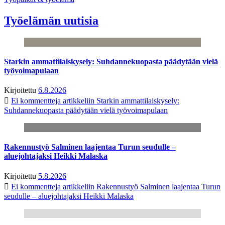
Työelämän uutisia
Starkin ammattilaiskysely: Suhdannekuopasta päädytään vielä
työvoimapulaan
Kirjoitettu
6.8.2026
Ei kommentteja
artikkeliin Starkin ammattilaiskysely:
Suhdannekuopasta päädytään vielä työvoimapulaan
Rakennustyö Salminen laajentaa Turun seudulle –
aluejohtajaksi Heikki Malaska
Kirjoitettu
5.8.2026
Ei kommentteja
artikkeliin Rakennustyö Salminen laajentaa Turun
seudulle – aluejohtajaksi Heikki Malaska