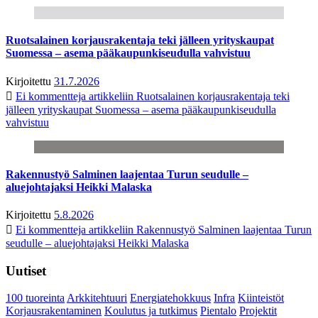
Ruotsalainen korjausrakentaja teki jälleen yrityskaupat
Suomessa – asema pääkaupunkiseudulla vahvistuu
Kirjoitettu
31.7.2026
Ei kommentteja
artikkeliin Ruotsalainen korjausrakentaja teki
jälleen yrityskaupat Suomessa – asema pääkaupunkiseudulla
vahvistuu
Rakennustyö Salminen laajentaa Turun seudulle –
aluejohtajaksi Heikki Malaska
Kirjoitettu
5.8.2026
Ei kommentteja
artikkeliin Rakennustyö Salminen laajentaa Turun
seudulle – aluejohtajaksi Heikki Malaska
Uutiset
100 tuoreinta
Arkkitehtuuri
Energiatehokkuus
Infra
Kiinteistöt
Korjausrakentaminen
Koulutus ja tutkimus
Pientalo
Projektit