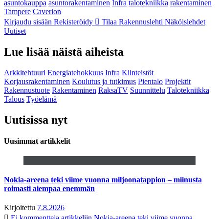
asuntokauppa
asuntorakentaminen
Infra
talotekniikka
rakentaminen
Tampere
Caverion
Kirjaudu sisään
Rekisteröidy
Tilaa Rakennuslehti
Näköislehdet
Uutiset
Lue lisää näistä aiheista
Arkkitehtuuri
Energiatehokkuus
Infra
Kiinteistöt
Korjausrakentaminen
Koulutus ja tutkimus
Pientalo
Projektit
Rakennustuote
Rakentaminen
RaksaTV
Suunnittelu
Talotekniikka
Talous
Työelämä
Uutisissa nyt
Uusimmat artikkelit
Nokia-areena teki viime vuonna miljoonatappion – miinusta
roimasti aiempaa enemmän
Kirjoitettu
7.8.2026
Ei kommentteja
artikkeliin Nokia-areena teki viime vuonna