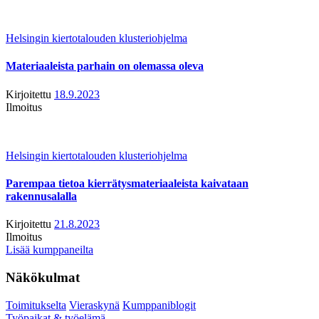
Helsingin kiertotalouden klusteriohjelma
Materiaaleista parhain on olemassa oleva
Kirjoitettu
18.9.2023
Ilmoitus
Helsingin kiertotalouden klusteriohjelma
Parempaa tietoa kierrätysmateriaaleista kaivataan
rakennusalalla
Kirjoitettu
21.8.2023
Ilmoitus
Lisää kumppaneilta
Näkökulmat
Toimitukselta
Vieraskynä
Kumppaniblogit
Työpaikat & työelämä