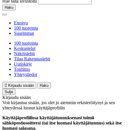
Hae tältä sivustolta
Haku
Etusivu
100 tuoreinta
Suurimmat
100 tuoreinta
Keskustelut
Näköislehti
Tilaa Rakennuslehti
Uutiskirje
Toimitus
Yhteystiedot
Kirjaudu sisään
Haku
Sulje
Kirjaudu sisään
Voit kirjautua sisään, jos olet jo aiemmin rekisteröitynyt ja sen
yhteydessä luonut käyttäjäprofiilin
Käyttäjäprofiilissa käyttäjätunnuksenasi toimii
sähköpostiosoitteesi (tai itse luomasi käyttäjätunnus) sekä itse
luomasi salasana.