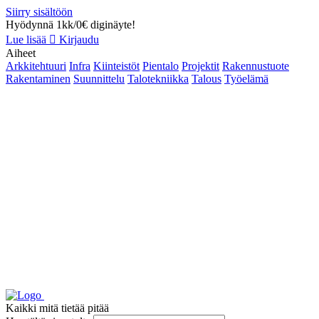
Siirry sisältöön
Hyödynnä 1kk/0€ diginäyte!
Lue lisää
Kirjaudu
Aiheet
Arkkitehtuuri
Infra
Kiinteistöt
Pientalo
Projektit
Rakennustuote
Rakentaminen
Suunnittelu
Talotekniikka
Talous
Työelämä
Kaikki mitä tietää pitää