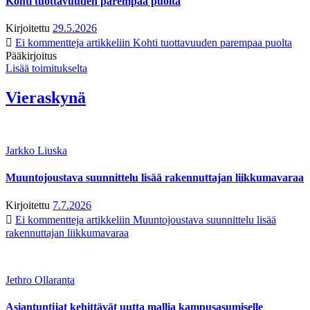
Kohti tuottavuuden parempaa puolta
Kirjoitettu
29.5.2026
Ei kommentteja
artikkeliin Kohti tuottavuuden parempaa puolta
Pääkirjoitus
Lisää toimitukselta
Vieraskynä
Jarkko Liuska
Muuntojoustava suunnittelu lisää rakennuttajan liikkumavaraa
Kirjoitettu
7.7.2026
Ei kommentteja
artikkeliin Muuntojoustava suunnittelu lisää
rakennuttajan liikkumavaraa
Jethro Ollaranta
Asiantuntijat kehittävät uutta mallia kampusasumiselle