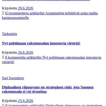
Kirjoitettu
29.6.2026
Ei kommentteja
artikkeliin Asiantuntijat kehittävät uutta mallia
kampusasumiselle
Tarkastaja
Nyt pohtimaan rakennusalan innostavia viestejä!
Kirjoitettu
26.6.2026
8 kommenttia
artikkeliin Nyt pohtimaan rakennusalan innostavia
viestejä!
Sari Suominen
Digitaalinen riippuvuus on strateginen riski, jota Suomen
rakennusala ei voi sivuuttaa
Kirjoitettu
25.6.2026
Ei kommentteja
artikkeliin Digitaalinen riippuvuus on strateginen