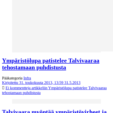
Ympäristölupa patistelee Talvivaaraa
tehostamaan puhdistusta
Pääkategoria
Infra
Kirjoitettu 31. toukokuuta 2013, 13:59
31.5.2013
Ei kommentteja
artikkeliin Ympäristölupa patistelee Talvivaaraa
tehostamaan puhdistusta
Talvivaara myöntää ympäristövirheet ja