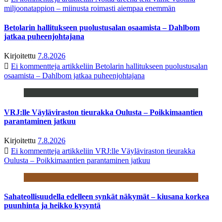
miljoonatappion – miinusta roimasti aiempaa enemmän
Betolarin hallitukseen puolustusalan osaamista – Dahlbom
jatkaa puheenjohtajana
Kirjoitettu
7.8.2026
Ei kommentteja
artikkeliin Betolarin hallitukseen puolustusalan
osaamista – Dahlbom jatkaa puheenjohtajana
VRJ:lle Väyläviraston tieurakka Oulusta – Poikkimaantien
parantaminen jatkuu
Kirjoitettu
7.8.2026
Ei kommentteja
artikkeliin VRJ:lle Väyläviraston tieurakka
Oulusta – Poikkimaantien parantaminen jatkuu
Sahateollisuudella edelleen synkät näkymät – kiusana korkea
puunhinta ja heikko kysyntä