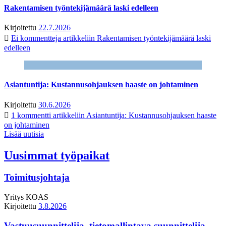
Rakentamisen työntekijämäärä laski edelleen
Kirjoitettu
22.7.2026
Ei kommentteja
artikkeliin Rakentamisen työntekijämäärä laski
edelleen
Asiantuntija: Kustannusohjauksen haaste on johtaminen
Kirjoitettu
30.6.2026
1 kommentti
artikkeliin Asiantuntija: Kustannusohjauksen haaste
on johtaminen
Lisää uutisia
Uusimmat työpaikat
Toimitusjohtaja
Yritys
KOAS
Kirjoitettu
3.8.2026
Vastuusuunnittelija, tietomallintava suunnittelija