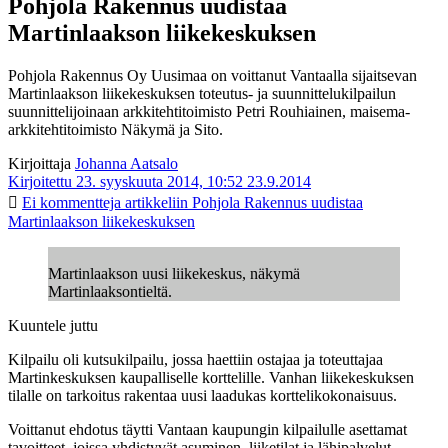
Pohjola Rakennus uudistaa
Martinlaakson liikekeskuksen
Pohjola Rakennus Oy Uusimaa on voittanut Vantaalla sijaitsevan
Martinlaakson liikekeskuksen toteutus- ja suunnittelukilpailun
suunnittelijoinaan arkkitehtitoimisto Petri Rouhiainen, maisema-
arkkitehtitoimisto Näkymä ja Sito.
Kirjoittaja
Johanna Aatsalo
Kirjoitettu 23. syyskuuta 2014, 10:52
23.9.2014
Ei kommentteja
artikkeliin Pohjola Rakennus uudistaa
Martinlaakson liikekeskuksen
Martinlaakson uusi liikekeskus, näkymä
Martinlaaksontieltä.
Kuuntele juttu
Kilpailu oli kutsukilpailu, jossa haettiin ostajaa ja toteuttajaa
Martinkeskuksen kaupalliselle korttelille. Vanhan liikekeskuksen
tilalle on tarkoitus rakentaa uusi laadukas korttelikokonaisuus.
Voittanut ehdotus täytti Vantaan kaupungin kilpailulle asettamat
tavoitteet, joissa yhdistyvät asuminen, liiketilat ja lähipalvelut.