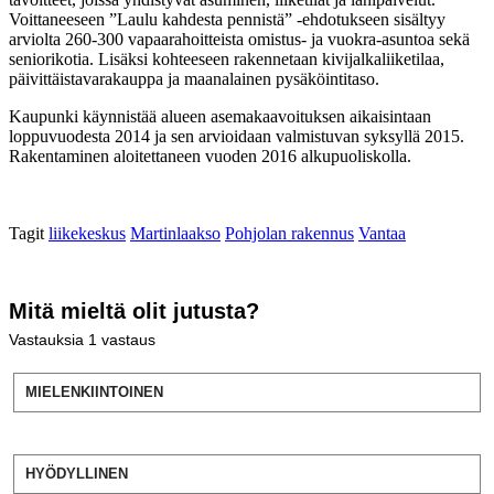
Voittaneeseen ”Laulu kahdesta pennistä” -ehdotukseen sisältyy
arviolta 260-300 vapaarahoitteista omistus- ja vuokra-asuntoa sekä
seniorikotia. Lisäksi kohteeseen rakennetaan kivijalkaliiketilaa,
päivittäistavarakauppa ja maanalainen pysäköintitaso.
Kaupunki käynnistää alueen asemakaavoituksen aikaisintaan
loppuvuodesta 2014 ja sen arvioidaan valmistuvan syksyllä 2015.
Rakentaminen aloitettaneen vuoden 2016 alkupuoliskolla.
Tagit
liikekeskus
Martinlaakso
Pohjolan rakennus
Vantaa
Mitä mieltä olit jutusta?
Vastauksia
1
vastaus
MIELENKIINTOINEN
HYÖDYLLINEN