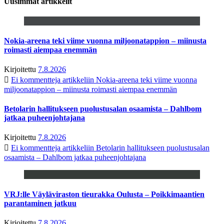
Uusimmat artikkelit
Nokia-areena teki viime vuonna miljoonatappion – miinusta
roimasti aiempaa enemmän
Kirjoitettu
7.8.2026
Ei kommentteja
artikkeliin Nokia-areena teki viime vuonna
miljoonatappion – miinusta roimasti aiempaa enemmän
Betolarin hallitukseen puolustusalan osaamista – Dahlbom
jatkaa puheenjohtajana
Kirjoitettu
7.8.2026
Ei kommentteja
artikkeliin Betolarin hallitukseen puolustusalan
osaamista – Dahlbom jatkaa puheenjohtajana
VRJ:lle Väyläviraston tieurakka Oulusta – Poikkimaantien
parantaminen jatkuu
Kirjoitettu
7.8.2026