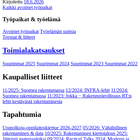
Kirjoitettu
18.6.2026
Kaikki avoimet työpaikat
Työpaikat & työelämä
Avoimet työpaikat
Työelämän uutisia
Teemat & liitteet
Toimialakatsaukset
Suurimmat 2025
Suurimmat 2024
Suurimmat 2023
Suurimmat 2022
Kaupalliset liitteet
11/2025: Suomea rakentamassa
12/2024: INFRA-lehti
11/2024:
Suomea rakentamassa
11/2023: Jokka − Rakennusteollisuus RT:n
lehti kestävästä rakentamisesta
Tapahtumia
Urapolkuja-oppilaitoskiertue 2026-2027
05/2026: Vähähiilinen
rakentaminen & data
10/2025: Rakentamisen kiertotalous 2025:
Jätteistä materiaaleiksi
09/2024: Recticel Talks 2024: Moderni ja