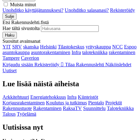
Muista minut
Unohditko käyttäjätunnuksesi?
Unohditko salasanasi?
Rekisteröidy
Sulje
Etsi Rakennuslehti.fistä
Hae tältä sivustolta
Haku
Suositut avainsanat
YIT
SRV
skanska
Helsinki
Tilastokeskus
yrityskauppa
NCC
Espoo
asuntokauppa
asuntorakentaminen
Infra
talotekniikka
rakentaminen
Tampere
Caverion
Kirjaudu sisään
Rekisteröidy
Tilaa Rakennuslehti
Näköislehdet
Uutiset
Lue lisää näistä aiheista
Arkkitehtuuri
Energiatehokkuus
Infra
Kiinteistöt
Korjausrakentaminen
Koulutus ja tutkimus
Pientalo
Projektit
Rakennustuote
Rakentaminen
RaksaTV
Suunnittelu
Talotekniikka
Talous
Työelämä
Uutisissa nyt