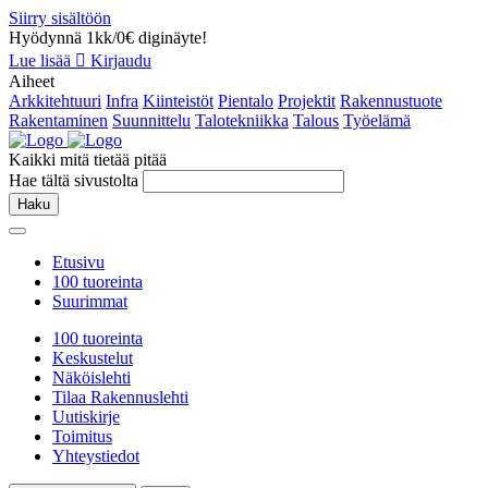
Siirry sisältöön
Hyödynnä 1kk/0€ diginäyte!
Lue lisää
Kirjaudu
Aiheet
Arkkitehtuuri
Infra
Kiinteistöt
Pientalo
Projektit
Rakennustuote
Rakentaminen
Suunnittelu
Talotekniikka
Talous
Työelämä
Kaikki mitä tietää pitää
Hae tältä sivustolta
Haku
Etusivu
100 tuoreinta
Suurimmat
100 tuoreinta
Keskustelut
Näköislehti
Tilaa Rakennuslehti
Uutiskirje
Toimitus
Yhteystiedot