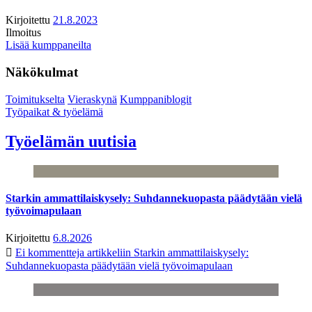
Kirjoitettu
21.8.2023
Ilmoitus
Lisää kumppaneilta
Näkökulmat
Toimitukselta
Vieraskynä
Kumppaniblogit
Työpaikat & työelämä
Työelämän uutisia
Starkin ammattilaiskysely: Suhdannekuopasta päädytään vielä
työvoimapulaan
Kirjoitettu
6.8.2026
Ei kommentteja
artikkeliin Starkin ammattilaiskysely:
Suhdannekuopasta päädytään vielä työvoimapulaan