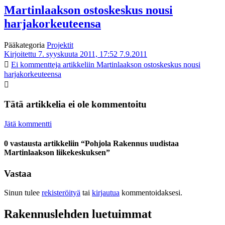
Martinlaakson ostoskeskus nousi
harjakorkeuteensa
Pääkategoria
Projektit
Kirjoitettu 7. syyskuuta 2011, 17:52
7.9.2011
Ei kommentteja
artikkeliin Martinlaakson ostoskeskus nousi
harjakorkeuteensa
Tätä artikkelia ei ole kommentoitu
Jätä kommentti
0 vastausta artikkeliin “Pohjola Rakennus uudistaa
Martinlaakson liikekeskuksen”
Vastaa
Sinun tulee
rekisteröityä
tai
kirjautua
kommentoidaksesi.
Rakennuslehden luetuimmat