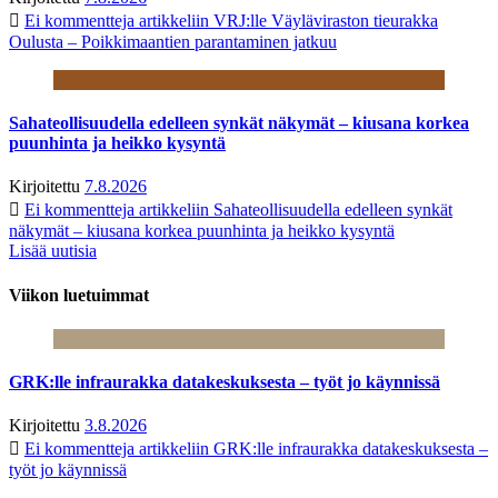
Ei kommentteja
artikkeliin VRJ:lle Väyläviraston tieurakka
Oulusta – Poikkimaantien parantaminen jatkuu
Sahateollisuudella edelleen synkät näkymät – kiusana korkea
puunhinta ja heikko kysyntä
Kirjoitettu
7.8.2026
Ei kommentteja
artikkeliin Sahateollisuudella edelleen synkät
näkymät – kiusana korkea puunhinta ja heikko kysyntä
Lisää uutisia
Viikon luetuimmat
GRK:lle infraurakka datakeskuksesta – työt jo käynnissä
Kirjoitettu
3.8.2026
Ei kommentteja
artikkeliin GRK:lle infraurakka datakeskuksesta –
työt jo käynnissä