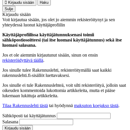
Kirjaudu sisään
Haku
Sulje
Kirjaudu sisään
Voit kirjautua sisään, jos olet jo aiemmin rekisteröitynyt ja sen
yhteydessä luonut käyttäjäprofiilin
Käyttäjäprofiilissa käyttäjätunnuksenasi toimii
sähköpostiosoitteesi (tai itse luomasi käyttäjätunnus) sekä itse
luomasi salasana.
Jos et ole aiemmin kirjautunut sisään, sinun on ensin
rekisteröidyttävä täällä
.
Jos sinulle tulee Rakennuslehti, rekisteröitymällä saat kaikki
rakennuslehti.fi-sisällöt luettavaksesi.
Jos sinulle ei tule Rakennuslehteä, voit silti rekisteröityä, jolloin saat
oikeuden kommentoida lukottomia artikkeleita, mutta et pääse
lukemaan lukittuja artikkeleita.
Tilaa Rakennuslehti tästä
tai hyödynnä
maksuton koejakso tästä
.
Sähköposti tai käyttäjätunnus
Salasana
Kirjaudu sisään