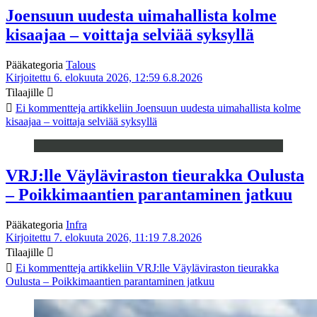
Joensuun uudesta uimahallista kolme
kisaajaa – voittaja selviää syksyllä
Pääkategoria
Talous
Kirjoitettu 6. elokuuta 2026, 12:59
6.8.2026
Tilaajille
Ei kommentteja
artikkeliin Joensuun uudesta uimahallista kolme
kisaajaa – voittaja selviää syksyllä
VRJ:lle Väyläviraston tieurakka Oulusta
– Poikkimaantien parantaminen jatkuu
Pääkategoria
Infra
Kirjoitettu 7. elokuuta 2026, 11:19
7.8.2026
Tilaajille
Ei kommentteja
artikkeliin VRJ:lle Väyläviraston tieurakka
Oulusta – Poikkimaantien parantaminen jatkuu