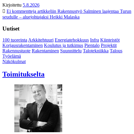
Kirjoitettu
5.8.2026
Ei kommentteja
artikkeliin Rakennustyö Salminen laajentaa Turun
seudulle – aluejohtajaksi Heikki Malaska
Uutiset
100 tuoreinta
Arkkitehtuuri
Energiatehokkuus
Infra
Kiinteistöt
Korjausrakentaminen
Koulutus ja tutkimus
Pientalo
Projektit
Rakennustuote
Rakentaminen
Suunnittelu
Talotekniikka
Talous
Työelämä
Näkökulmat
Toimitukselta