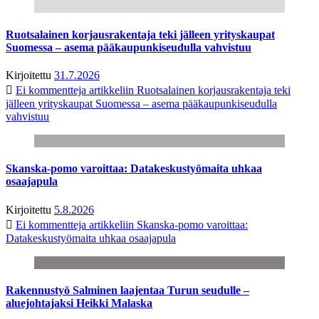
Ruotsalainen korjausrakentaja teki jälleen yrityskaupat
Suomessa – asema pääkaupunkiseudulla vahvistuu
Kirjoitettu
31.7.2026
Ei kommentteja
artikkeliin Ruotsalainen korjausrakentaja teki
jälleen yrityskaupat Suomessa – asema pääkaupunkiseudulla
vahvistuu
Skanska-pomo varoittaa: Datakeskustyömaita uhkaa
osaajapula
Kirjoitettu
5.8.2026
Ei kommentteja
artikkeliin Skanska-pomo varoittaa:
Datakeskustyömaita uhkaa osaajapula
Rakennustyö Salminen laajentaa Turun seudulle –
aluejohtajaksi Heikki Malaska