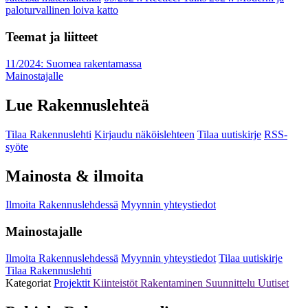
paloturvallinen loiva katto
Teemat ja liitteet
11/2024: Suomea rakentamassa
Mainostajalle
Lue Rakennuslehteä
Tilaa Rakennuslehti
Kirjaudu näköislehteen
Tilaa uutiskirje
RSS-
syöte
Mainosta & ilmoita
Ilmoita Rakennuslehdessä
Myynnin yhteystiedot
Mainostajalle
Ilmoita Rakennuslehdessä
Myynnin yhteystiedot
Tilaa uutiskirje
Tilaa Rakennuslehti
Kategoriat
Projektit
Kiinteistöt
Rakentaminen
Suunnittelu
Uutiset