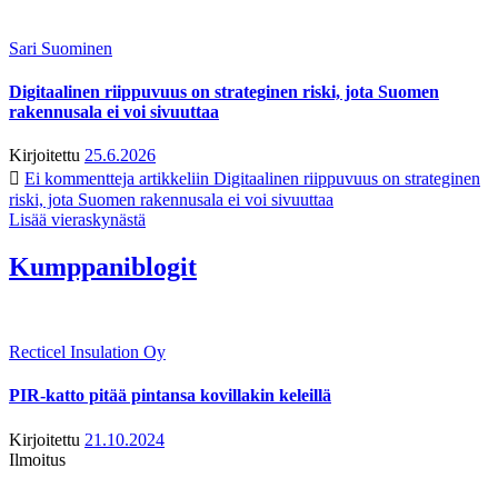
Sari Suominen
Digitaalinen riippuvuus on strateginen riski, jota Suomen
rakennusala ei voi sivuuttaa
Kirjoitettu
25.6.2026
Ei kommentteja
artikkeliin Digitaalinen riippuvuus on strateginen
riski, jota Suomen rakennusala ei voi sivuuttaa
Lisää vieraskynästä
Kumppaniblogit
Recticel Insulation Oy
PIR-katto pitää pintansa kovillakin keleillä
Kirjoitettu
21.10.2024
Ilmoitus