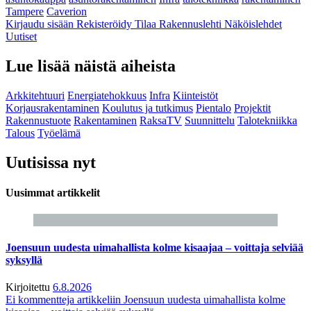
Tampere
Caverion
Kirjaudu sisään
Rekisteröidy
Tilaa Rakennuslehti
Näköislehdet
Uutiset
Lue lisää näistä aiheista
Arkkitehtuuri
Energiatehokkuus
Infra
Kiinteistöt
Korjausrakentaminen
Koulutus ja tutkimus
Pientalo
Projektit
Rakennustuote
Rakentaminen
RaksaTV
Suunnittelu
Talotekniikka
Talous
Työelämä
Uutisissa nyt
Uusimmat artikkelit
Joensuun uudesta uimahallista kolme kisaajaa – voittaja selviää
syksyllä
Kirjoitettu
6.8.2026
Ei kommentteja
artikkeliin Joensuun uudesta uimahallista kolme