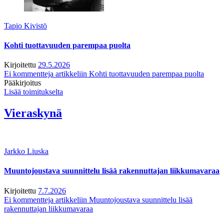
Tapio Kivistö
Kohti tuottavuuden parempaa puolta
Kirjoitettu
29.5.2026
Ei kommentteja
artikkeliin Kohti tuottavuuden parempaa puolta
Pääkirjoitus
Lisää toimitukselta
Vieraskynä
Jarkko Liuska
Muuntojoustava suunnittelu lisää rakennuttajan liikkumavaraa
Kirjoitettu
7.7.2026
Ei kommentteja
artikkeliin Muuntojoustava suunnittelu lisää
rakennuttajan liikkumavaraa