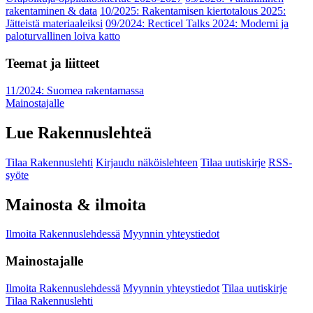
rakentaminen & data
10/2025: Rakentamisen kiertotalous 2025:
Jätteistä materiaaleiksi
09/2024: Recticel Talks 2024: Moderni ja
paloturvallinen loiva katto
Teemat ja liitteet
11/2024: Suomea rakentamassa
Mainostajalle
Lue Rakennuslehteä
Tilaa Rakennuslehti
Kirjaudu näköislehteen
Tilaa uutiskirje
RSS-
syöte
Mainosta & ilmoita
Ilmoita Rakennuslehdessä
Myynnin yhteystiedot
Mainostajalle
Ilmoita Rakennuslehdessä
Myynnin yhteystiedot
Tilaa uutiskirje
Tilaa Rakennuslehti