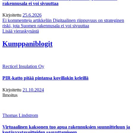
rakennusala ei voi sivuuttaa
Kirjoitettu
25.6.2026
Ei kommentteja
artikkeliin Digitaalinen riippuvuus on strateginen
riski, jota Suomen rakennusala ei voi sivuuttaa
Lisää vieraskynästä
Kumppaniblogit
Recticel Insulation Oy
PIR-katto pitää pintansa kovillakin keleillä
Kirjoitettu
21.10.2024
Ilmoitus
Thomas Lindstrom
Virtuaalinen kaksonen tuo apua rakennuksien suunnitteluun ja
kestävyystavoitteiden saavuttamiseen