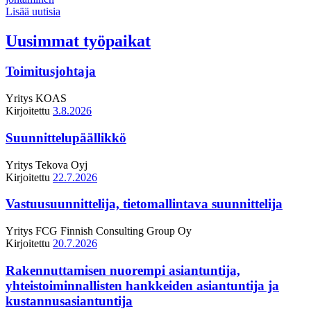
Lisää uutisia
Uusimmat työpaikat
Toimitusjohtaja
Yritys
KOAS
Kirjoitettu
3.8.2026
Suunnittelupäällikkö
Yritys
Tekova Oyj
Kirjoitettu
22.7.2026
Vastuusuunnittelija, tietomallintava suunnittelija
Yritys
FCG Finnish Consulting Group Oy
Kirjoitettu
20.7.2026
Rakennuttamisen nuorempi asiantuntija,
yhteistoiminnallisten hankkeiden asiantuntija ja
kustannusasiantuntija