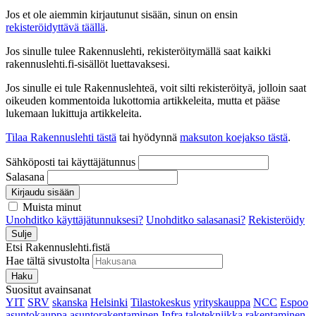
Jos et ole aiemmin kirjautunut sisään, sinun on ensin
rekisteröidyttävä täällä
.
Jos sinulle tulee Rakennuslehti, rekisteröitymällä saat kaikki
rakennuslehti.fi-sisällöt luettavaksesi.
Jos sinulle ei tule Rakennuslehteä, voit silti rekisteröityä, jolloin saat
oikeuden kommentoida lukottomia artikkeleita, mutta et pääse
lukemaan lukittuja artikkeleita.
Tilaa Rakennuslehti tästä
tai hyödynnä
maksuton koejakso tästä
.
Sähköposti tai käyttäjätunnus
Salasana
Kirjaudu sisään
Muista minut
Unohditko käyttäjätunnuksesi?
Unohditko salasanasi?
Rekisteröidy
Sulje
Etsi Rakennuslehti.fistä
Hae tältä sivustolta
Haku
Suositut avainsanat
YIT
SRV
skanska
Helsinki
Tilastokeskus
yrityskauppa
NCC
Espoo
asuntokauppa
asuntorakentaminen
Infra
talotekniikka
rakentaminen