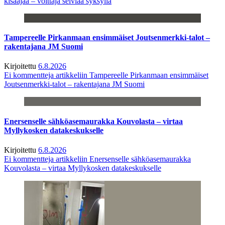
kisaajaa – voittaja selviää syksyllä
Tampereelle Pirkanmaan ensimmäiset Joutsenmerkki-talot –
rakentajana JM Suomi
Kirjoitettu
6.8.2026
Ei kommentteja
artikkeliin Tampereelle Pirkanmaan ensimmäiset
Joutsenmerkki-talot – rakentajana JM Suomi
Enersenselle sähköasemaurakka Kouvolasta – virtaa
Myllykosken datakeskukselle
Kirjoitettu
6.8.2026
Ei kommentteja
artikkeliin Enersenselle sähköasemaurakka
Kouvolasta – virtaa Myllykosken datakeskukselle