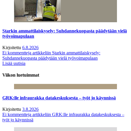
Starkin ammattilaiskysely: Suhdannekuopasta päädytään vielä
työvoimapulaan
Kirjoitettu
6.8.2026
Ei kommentteja
artikkeliin Starkin ammattilaiskysely:
Suhdannekuopasta päädytään vielä työvoimapulaan
Lisää uutisia
Viikon luetuimmat
GRK:lle infraurakka datakeskuksesta – työt jo käynnissä
Kirjoitettu
3.8.2026
Ei kommentteja
artikkeliin GRK:lle infraurakka datakeskuksesta –
työt jo käynnissä