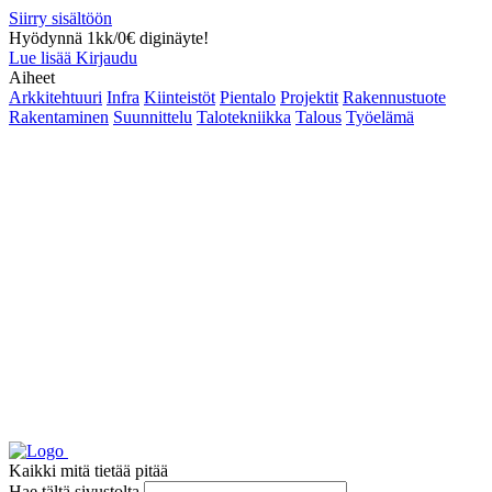
Siirry sisältöön
Hyödynnä 1kk/0€ diginäyte!
Lue lisää
Kirjaudu
Aiheet
Arkkitehtuuri
Infra
Kiinteistöt
Pientalo
Projektit
Rakennustuote
Rakentaminen
Suunnittelu
Talotekniikka
Talous
Työelämä
Kaikki mitä tietää pitää
Hae tältä sivustolta