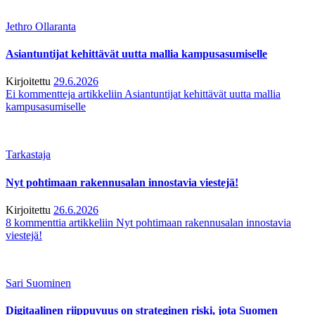
Jethro Ollaranta
Asiantuntijat kehittävät uutta mallia kampusasumiselle
Kirjoitettu
29.6.2026
Ei kommentteja
artikkeliin Asiantuntijat kehittävät uutta mallia
kampusasumiselle
Tarkastaja
Nyt pohtimaan rakennusalan innostavia viestejä!
Kirjoitettu
26.6.2026
8 kommenttia
artikkeliin Nyt pohtimaan rakennusalan innostavia
viestejä!
Sari Suominen
Digitaalinen riippuvuus on strateginen riski, jota Suomen