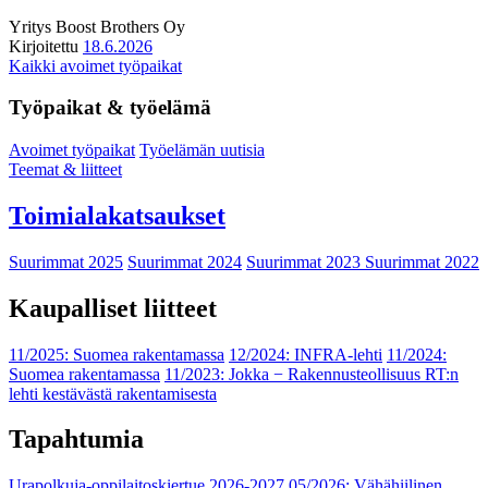
Yritys
Boost Brothers Oy
Kirjoitettu
18.6.2026
Kaikki avoimet työpaikat
Työpaikat & työelämä
Avoimet työpaikat
Työelämän uutisia
Teemat & liitteet
Toimialakatsaukset
Suurimmat 2025
Suurimmat 2024
Suurimmat 2023
Suurimmat 2022
Kaupalliset liitteet
11/2025: Suomea rakentamassa
12/2024: INFRA-lehti
11/2024:
Suomea rakentamassa
11/2023: Jokka − Rakennusteollisuus RT:n
lehti kestävästä rakentamisesta
Tapahtumia
Urapolkuja-oppilaitoskiertue 2026-2027
05/2026: Vähähiilinen