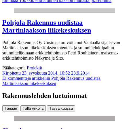
rohmuaa 100 000 euroa uuden kaksion hinnasta pk-seudulla
Pohjola Rakennus uudistaa
Martinlaakson liikekeskuksen
Pohjola Rakennus Oy Uusimaa on voittanut Vantaalla sijaitsevan
Martinlaakson liikekeskuksen toteutus- ja suunnittelukilpailun
suunnittelijoinaan arkkitehtitoimisto Petri Rouhiainen, maisema-
arkkitehtitoimisto Näkymä ja Sito.
Pääkategoria
Projektit
Kirjoitettu 23. syyskuuta 2014, 10:52
23.9.2014
Ei kommentteja
artikkeliin Pohjola Rakennus uudistaa
Martinlaakson liikekeskuksen
Rakennuslehden luetuimmat
Tänään
Tällä viikolla
Tässä kuussa