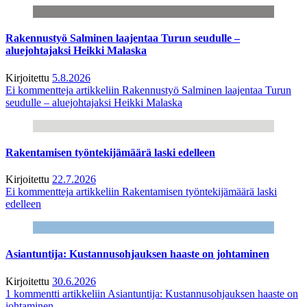
Rakennustyö Salminen laajentaa Turun seudulle –
aluejohtajaksi Heikki Malaska
Kirjoitettu
5.8.2026
Ei kommentteja
artikkeliin Rakennustyö Salminen laajentaa Turun
seudulle – aluejohtajaksi Heikki Malaska
Rakentamisen työntekijämäärä laski edelleen
Kirjoitettu
22.7.2026
Ei kommentteja
artikkeliin Rakentamisen työntekijämäärä laski
edelleen
Asiantuntija: Kustannusohjauksen haaste on johtaminen
Kirjoitettu
30.6.2026
1 kommentti
artikkeliin Asiantuntija: Kustannusohjauksen haaste on
johtaminen