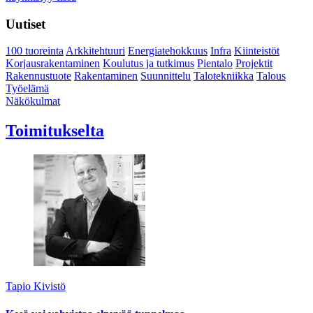
Uutiset
100 tuoreinta
Arkkitehtuuri
Energiatehokkuus
Infra
Kiinteistöt
Korjausrakentaminen
Koulutus ja tutkimus
Pientalo
Projektit
Rakennustuote
Rakentaminen
Suunnittelu
Talotekniikka
Talous
Työelämä
Näkökulmat
Toimitukselta
Tapio Kivistö