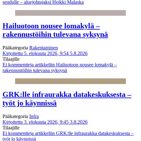
seudulle – aluejohtajaksi Heikki Malaska
Hailuotoon nousee lomakylä –
rakennustöihin tulevana syksynä
Pääkategoria
Rakentaminen
Kirjoitettu 5. elokuuta 2026, 9:54
5.8.2026
Tilaajille
Ei kommentteja
artikkeliin Hailuotoon nousee lomakylä –
rakennustöihin tulevana syksynä
GRK:lle infraurakka datakeskuksesta –
työt jo käynnissä
Pääkategoria
Infra
Kirjoitettu 3. elokuuta 2026, 9:45
3.8.2026
Tilaajille
Ei kommentteja
artikkeliin GRK:lle infraurakka datakeskuksesta –
työt jo käynnissä