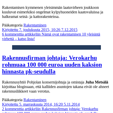
Rakentamisen kymmenen yleisimmän laatuvirheen joukkoon
kuuluvat esimerkiksi ongelmat kylpyhuoneiden kaatovaluissa ja
halkeamat seinä- ja kattorakenteissa.
Pääkategoria
Rakentaminen
Kirjoitettu 7. joulukuuta 2015, 10:26
7.12.2015
6 kommenttia
artikkeliin Nämä ovat rakentamisen 10 yleisintä
virhettä – katso lista!
Rakennusfirman johtaja: Verokarhu
rohmuaa 100 000 euroa uuden kaksion
hinnasta pk-seudulla
Rakennusyhtiö Pohjolan konsernijohtaja ja omistaja
Juha Metsälä
kirjoittaa blogissaan, että kalliiden asuntojen takana eivät ole ahneet
rakennusliikkeet vaan verotus.
Pääkategoria
Rakentaminen
Kirjoitettu 5. marraskuuta 2014, 16:20
5.11.2014
2 kommenttia
artikkeliin Rakennusfirman johtaja: Verokarhu