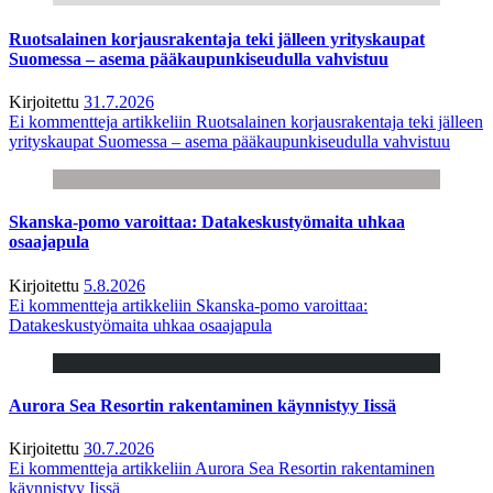
Ruotsalainen korjausrakentaja teki jälleen yrityskaupat
Suomessa – asema pääkaupunkiseudulla vahvistuu
Kirjoitettu
31.7.2026
Ei kommentteja
artikkeliin Ruotsalainen korjausrakentaja teki jälleen
yrityskaupat Suomessa – asema pääkaupunkiseudulla vahvistuu
Skanska-pomo varoittaa: Datakeskustyömaita uhkaa
osaajapula
Kirjoitettu
5.8.2026
Ei kommentteja
artikkeliin Skanska-pomo varoittaa:
Datakeskustyömaita uhkaa osaajapula
Aurora Sea Resortin rakentaminen käynnistyy Iissä
Kirjoitettu
30.7.2026
Ei kommentteja
artikkeliin Aurora Sea Resortin rakentaminen
käynnistyy Iissä