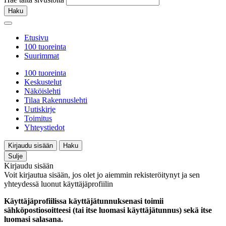
Haku
Etusivu
100 tuoreinta
Suurimmat
100 tuoreinta
Keskustelut
Näköislehti
Tilaa Rakennuslehti
Uutiskirje
Toimitus
Yhteystiedot
Kirjaudu sisään
Haku
Sulje
Kirjaudu sisään
Voit kirjautua sisään, jos olet jo aiemmin rekisteröitynyt ja sen
yhteydessä luonut käyttäjäprofiilin
Käyttäjäprofiilissa käyttäjätunnuksenasi toimii
sähköpostiosoitteesi (tai itse luomasi käyttäjätunnus) sekä itse
luomasi salasana.