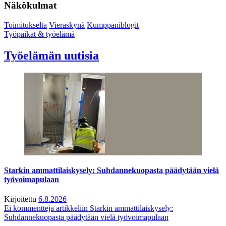
Näkökulmat
Toimitukselta
Vieraskynä
Kumppaniblogit
Työpaikat & työelämä
Työelämän uutisia
Starkin ammattilaiskysely: Suhdannekuopasta päädytään vielä
työvoimapulaan
Kirjoitettu
6.8.2026
Ei kommentteja
artikkeliin Starkin ammattilaiskysely:
Suhdannekuopasta päädytään vielä työvoimapulaan