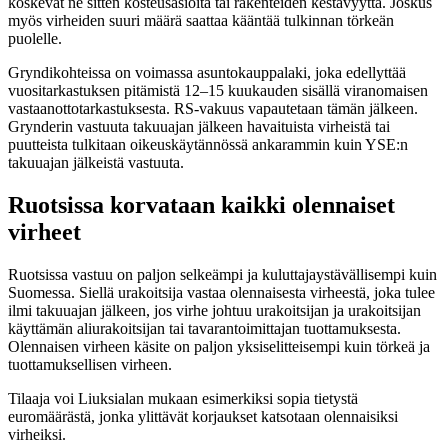
koskevat ne sitten kosteusasioita tai rakenteiden kestävyyttä. Joskus
myös virheiden suuri määrä saattaa kääntää tulkinnan törkeän
puolelle.
Gryndikohteissa on voimassa asuntokauppalaki, joka edellyttää
vuositarkastuksen pitämistä 12–15 kuukauden sisällä viranomaisen
vastaanottotarkastuksesta. RS-vakuus vapautetaan tämän jälkeen.
Grynderin vastuuta takuuajan jälkeen havaituista virheistä tai
puutteista tulkitaan oikeuskäytännössä ankarammin kuin YSE:n
takuuajan jälkeistä vastuuta.
Ruotsissa korvataan kaikki olennaiset
virheet
Ruotsissa vastuu on paljon selkeämpi ja kuluttajaystävällisempi kuin
Suomessa. Siellä urakoitsija vastaa olennaisesta virheestä, joka tulee
ilmi takuuajan jälkeen, jos virhe johtuu urakoitsijan ja urakoitsijan
käyttämän aliurakoitsijan tai tavarantoimittajan tuottamuksesta.
Olennaisen virheen käsite on paljon yksiselitteisempi kuin törkeä ja
tuottamuksellisen virheen.
Tilaaja voi Liuksialan mukaan esimerkiksi sopia tietystä
euromäärästä, jonka ylittävät korjaukset katsotaan olennaisiksi
virheiksi.