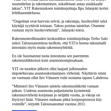
suunnittelun ja rakentamisen, uskalletaan antaa asiakkaalle
takuu”, YIT Rakennuksen toimitusjohtaja Ilpo Jalasjoki kertoi
lehtihaastattelussa.
”Ongelmat ovat harvoin selviä, ja rakentaja, huoltoyhtiö sekä
käyttäjä syyttävät toisiaan. Takuu poistaa taistelun. Otamme
vastuun myös huoltovirheistä”, Jalasjoki totesi.
Rakennusteollisuuden keskusliiton toimitusjohtaja Terho Salo
uskoi Taloussanomissa tuolloin, että YIT:n luoma takuumalli
innostaisi myös muita rakennusyhtiöitä.
En ole huomannut tuota innostusta sen paremmin
rakennusliikkeissä kuin asunnonostajissakaan.
YIT on tuonkin jälkeen ollut laajasti julkisuuden
riepoteltavana asuntorakentamisen virheistä. Näyttävin niistä
on varmaan ollut Iiro Viinasen esiin nostama tapaus Lahdessa.
”Ministeri Iiro Viinasen taistelu rakennusliikettä vastaan
jatkuu. Uudesta asunnosta paljastuneita kymmeniä
rakennusvirheitä korjataan jo neljättä vuotta, ja vikoja on
löytynyt lisää. Viinasen mukaan pitkä korjausprosessi käy
voimille”, kirjoitti Taloussanomat vuonna 2011.