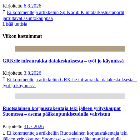
Kirjoitettu
6.8.2026
Ei kommentteja
artikkeliin Sp-Kodit: Kuntotarkastusraportit
jarruttavat asuntokauppaa
Lisää uutisia
Viikon luetuimmat
GRK:lle infraurakka datakeskuksesta – työt jo käynnissä
Kirjoitettu
3.8.2026
Ei kommentteja
artikkeliin GRK:lle infraurakka datakeskuksesta –
työt jo käynnissä
Ruotsalainen korjausrakentaja teki jälleen yrityskaupat
Suomessa – asema pääkaupunkiseudulla vahvistuu
Kirjoitettu
31.7.2026
Ei kommentteja
artikkeliin Ruotsalainen korjausrakentaja teki
jälleen yrityskaupat Suomessa – asema pääkaupunkiseudulla