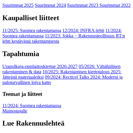
Suurimmat 2025
Suurimmat 2024
Suurimmat 2023
Suurimmat 2022
Kaupalliset liitteet
11/2025: Suomea rakentamassa
12/2024: INFRA-lehti
11/2024:
Suomea rakentamassa
11/2023: Jokka − Rakennusteollisuus RT:n
lehti kestävästä rakentamisesta
Tapahtumia
Urapolkuja-oppilaitoskiertue 2026-2027
05/2026: Vähähiilinen
rakentaminen & data
10/2025: Rakentamisen kiertotalous 2025:
Jätteistä materiaaleiksi
09/2024: Recticel Talks 2024: Moderni ja
paloturvallinen loiva katto
Teemat ja liitteet
11/2024: Suomea rakentamassa
Mainostajalle
Lue Rakennuslehteä