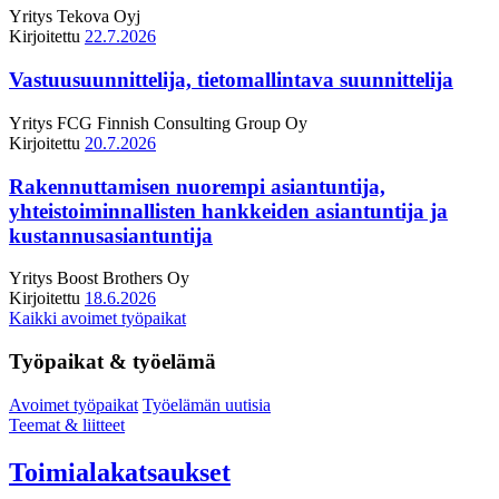
Yritys
Tekova Oyj
Kirjoitettu
22.7.2026
Vastuusuunnittelija, tietomallintava suunnittelija
Yritys
FCG Finnish Consulting Group Oy
Kirjoitettu
20.7.2026
Rakennuttamisen nuorempi asiantuntija,
yhteistoiminnallisten hankkeiden asiantuntija ja
kustannusasiantuntija
Yritys
Boost Brothers Oy
Kirjoitettu
18.6.2026
Kaikki avoimet työpaikat
Työpaikat & työelämä
Avoimet työpaikat
Työelämän uutisia
Teemat & liitteet
Toimialakatsaukset