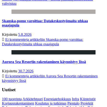
vahvistuu
Skanska-pomo varoittaa: Datakeskustyömaita uhkaa
osaajapula
Kirjoitettu
5.8.2026
Ei kommentteja
artikkeliin Skanska-pomo varoittaa:
Datakeskustyömaita uhkaa osaajapula
Aurora Sea Resortin rakentaminen käynnistyy Iissä
Kirjoitettu
30.7.2026
Ei kommentteja
artikkeliin Aurora Sea Resortin rakentaminen
käynnistyy Iissä
Uutiset
100 tuoreinta
Arkkitehtuuri
Energiatehokkuus
Infra
Kiinteistöt
Korjausrakentaminen
Koulutus ja tutkimus
Pientalo
Projektit