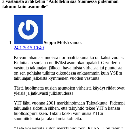
3 vastausta artikkeliin “Autollekin saa Suomessa pidemmän
takuun kuin asunnolle”
Seppo Mölsä
sanoo:
24.1.2015 10:40
Kovan rahan asunnoissa normaali takuuaika on kaksi vuotta.
Kuluttajan suojana on lisäksi asuntokauppalaki. Grynderin
vastuuta takuuajan jälkeen havaituista virheistä tai puutteista
on sen pohjalta tulkittu oikeudessa ankarammin kuin YSE:n
takuuajan jälkeistä kymmenen vuoden vastuuta.
Tästä huolimatta uusien asuntojen virheistä käydyt riidat ovat
yleisiä ja jatkuvasti julkisuudessa.
YIT lähti vuonna 2001 markkinoimaan Talotakuuta. Pidempi
takuuaika sidottiin siihen, että taloyhtiö tekee YIT:n kanssa
huoltosopimuksen. Takuu koski vain uusia YIT:n
suunnittelemia ja rakentamia kohteita.
”Tätä voi verrata auton merkkihuoltoon. Kun YIT on tehnyt