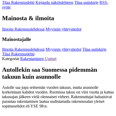
Tilaa Rakennuslehti
Kirjaudu näköislehteen
Tilaa uutiskirje
RSS-
syöte
Mainosta & ilmoita
Ilmoita Rakennuslehdessä
Myynnin yhteystiedot
Mainostajalle
Ilmoita Rakennuslehdessä
Myynnin yhteystiedot
Tilaa uutiskirje
Tilaa Rakennuslehti
Kategoriat
Rakentaminen
Uutiset
Autollekin saa Suomessa pidemmän
takuun kuin asunnolle
Autolle saa jopa seitsemän vuoden takuun, mutta asunnolle
korkeintaan kahden vuoden. Ruotsissa takuu on viisi vuotta ja kattaa
takuuajan jälkeen vielä olennaiset virheet. Rakennuttajat haluaisivat
parantaa rakentamisen laatua uudistamalla rakennusalan yleiset
sopimusehdot eli YSE 98:n.