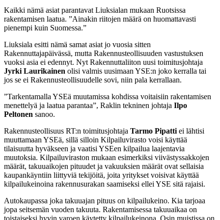
Kaikki nämä asiat parantavat Liuksialan mukaan Ruotsissa
rakentamisen laatua. ”Ainakin riitojen määrä on huomattavasti
pienempi kuin Suomessa.”
Liuksiala esitti nämä samat asiat jo vuosia sitten
Rakennuttajapäivässä, mutta Rakennusteollisuuden vastustuksen
vuoksi asia ei edennyt. Nyt Rakennuttaliiton uusi toimitusjohtaja
Jyrki Laurikainen
olisi valmis uusimaan YSE:n joko kerralla tai
jos se ei Rakennusteollisuudelle sovi, niin pala kerrallaan.
”Tarkentamalla YSEä muutamissa kohdissa voitaisiin rakentamisen
menettelyä ja laatua parantaa”, Raklin tekninen johtaja
Ilpo
Peltonen
sanoo.
Rakennusteollisuus RT:n toimitusjohtaja
Tarmo Pipatti
ei lähtisi
muuttamaan YSEä, sillä silloin Kilpailuvirasto voisi käyttää
tilaisuutta hyväkseen ja vaatisi YSEen kilpailua laajentavia
muutoksia. Kilpailuviraston mukaan esimerkiksi viivästyssakkojen
määrät, takuuaikojen pituudet ja vakuuksien määrät ovat sellaisia
kaupankäyntiin liittyviä tekijöitä, joita yritykset voisivat käyttää
kilpailukeinoina rakennusurakan saamiseksi ellei YSE sitä rajaisi.
Autokaupassa joka takuuajan pituus on kilpailukeino. Kia tarjoaa
jopa seitsemän vuoden takuuta. Rakentamisessa takuuaikaa on
toistaiseksi hyvin varoen käytetty kilpailukeinona. Osin muistissa on