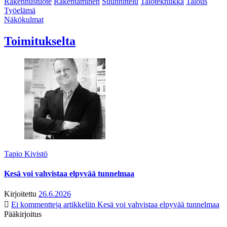
Rakennustuote
Rakentaminen
Suunnittelu
Talotekniikka
Talous
Työelämä
Näkökulmat
Toimitukselta
Tapio Kivistö
Kesä voi vahvistaa elpyvää tunnelmaa
Kirjoitettu
26.6.2026
Ei kommentteja
artikkeliin Kesä voi vahvistaa elpyvää tunnelmaa
Pääkirjoitus