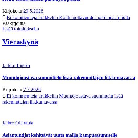
Kirjoitettu
29.5.2026
Ei kommentteja
artikkeliin Kohti tuottavuuden parempaa puolta
Pääkirjoitus
Lisää toimitukselta
Vieraskynä
Jarkko Liuska
Muuntojoustava suunnittelu lisää rakennuttajan liikkumavaraa
Kirjoitettu
7.7.2026
Ei kommentteja
artikkeliin Muuntojoustava suunnittelu lisää
rakennuttajan liikkumavaraa
Jethro Ollaranta
Asiantuntijat kehittävät uutta mallia kampusasumiselle