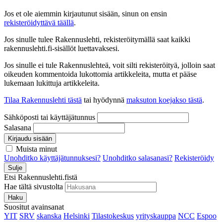
Jos et ole aiemmin kirjautunut sisään, sinun on ensin
rekisteröidyttävä täällä
.
Jos sinulle tulee Rakennuslehti, rekisteröitymällä saat kaikki
rakennuslehti.fi-sisällöt luettavaksesi.
Jos sinulle ei tule Rakennuslehteä, voit silti rekisteröityä, jolloin saat
oikeuden kommentoida lukottomia artikkeleita, mutta et pääse
lukemaan lukittuja artikkeleita.
Tilaa Rakennuslehti tästä
tai hyödynnä
maksuton koejakso tästä
.
Sähköposti tai käyttäjätunnus
Salasana
Kirjaudu sisään
Muista minut
Unohditko käyttäjätunnuksesi?
Unohditko salasanasi?
Rekisteröidy
Sulje
Etsi Rakennuslehti.fistä
Hae tältä sivustolta
Haku
Suositut avainsanat
YIT
SRV
skanska
Helsinki
Tilastokeskus
yrityskauppa
NCC
Espoo