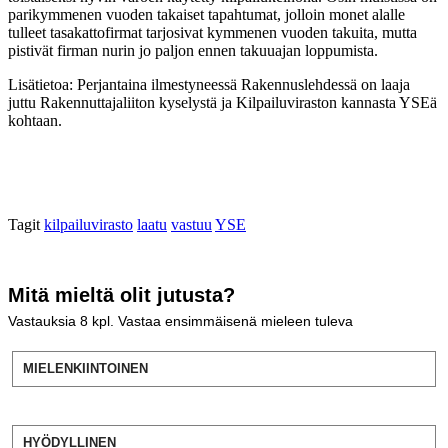
parikymmenen vuoden takaiset tapahtumat, jolloin monet alalle
tulleet tasakattofirmat tarjosivat kymmenen vuoden takuita, mutta
pistivät firman nurin jo paljon ennen takuuajan loppumista.
Lisätietoa: Perjantaina ilmestyneessä Rakennuslehdessä on laaja
juttu Rakennuttajaliiton kyselystä ja Kilpailuviraston kannasta YSEä
kohtaan.
Tagit
kilpailuvirasto
laatu
vastuu
YSE
Mitä mieltä olit jutusta?
Vastauksia
8
kpl. Vastaa ensimmäisenä mieleen tuleva
MIELENKIINTOINEN
HYÖDYLLINEN