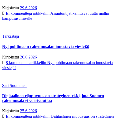
Kirjoitettu
29.6.2026
Ei kommentteja
artikkeliin Asiantuntijat kehittävät uutta mallia
kampusasumiselle
Tarkastaja
Nyt pohtimaan rakennusalan innostavia viestejä!
Kirjoitettu
26.6.2026
8 kommenttia
artikkeliin Nyt pohtimaan rakennusalan innostavia
viestejä!
Sari Suominen
Digitaalinen riippuvuus on strateginen riski, jota Suomen
rakennusala ei voi sivuuttaa
Kirjoitettu
25.6.2026
Ei kommentteja
artikkeliin Digitaalinen riippuvuus on strateginen