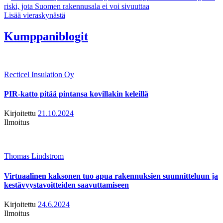
riski, jota Suomen rakennusala ei voi sivuuttaa
Lisää vieraskynästä
Kumppaniblogit
Recticel Insulation Oy
PIR-katto pitää pintansa kovillakin keleillä
Kirjoitettu
21.10.2024
Ilmoitus
Thomas Lindstrom
Virtuaalinen kaksonen tuo apua rakennuksien suunnitteluun ja
kestävyystavoitteiden saavuttamiseen
Kirjoitettu
24.6.2024
Ilmoitus