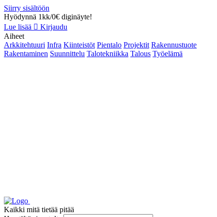
Siirry sisältöön
Hyödynnä 1kk/0€ diginäyte!
Lue lisää
Kirjaudu
Aiheet
Arkkitehtuuri
Infra
Kiinteistöt
Pientalo
Projektit
Rakennustuote
Rakentaminen
Suunnittelu
Talotekniikka
Talous
Työelämä
Kaikki mitä tietää pitää