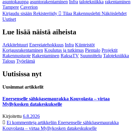
asuntokauppa
asuntorakentaminen
Infra
talotekniikka
rakentaminen
Tampere
Caverion
Kirjaudu sisään
Rekisteröidy
Tilaa Rakennuslehti
Näköislehdet
Uutiset
Lue lisää näistä aiheista
Arkkitehtuuri
Energiatehokkuus
Infra
Kiinteistöt
Korjausrakentaminen
Koulutus ja tutkimus
Pientalo
Projektit
Rakennustuote
Rakentaminen
RaksaTV
Suunnittelu
Talotekniikka
Talous
Työelämä
Uutisissa nyt
Uusimmat artikkelit
Enersenselle sähköasemaurakka Kouvolasta – virtaa
Myllykosken datakeskukselle
Kirjoitettu
6.8.2026
Ei kommentteja
artikkeliin Enersenselle sähköasemaurakka
Kouvolasta – virtaa Myllykosken datakeskukselle