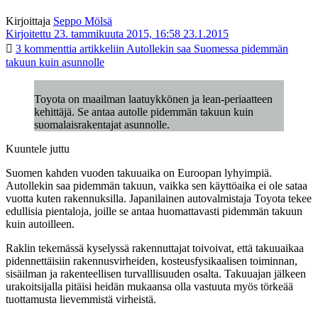
Kirjoittaja
Seppo Mölsä
Kirjoitettu 23. tammikuuta 2015, 16:58
23.1.2015
3 kommenttia
artikkeliin Autollekin saa Suomessa pidemmän
takuun kuin asunnolle
Toyota on maailman laatuykkönen ja lean-periaatteen
kehittäjä. Se antaa autolle pidemmän takuun kuin
suomalaisrakentajat asunnolle.
Kuuntele juttu
Suomen kahden vuoden takuuaika on Euroopan lyhyimpiä.
Autollekin saa pidemmän takuun, vaikka sen käyttöaika ei ole sataa
vuotta kuten rakennuksilla. Japanilainen autovalmistaja Toyota tekee
edullisia pientaloja, joille se antaa huomattavasti pidemmän takuun
kuin autoilleen.
Raklin tekemässä kyselyssä rakennuttajat toivoivat, että takuuaikaa
pidennettäisiin rakennusvirheiden, kosteusfysikaalisen toiminnan,
sisäilman ja rakenteellisen turvalllisuuden osalta. Takuuajan jälkeen
urakoitsijalla pitäisi heidän mukaansa olla vastuuta myös törkeää
tuottamusta lievemmistä virheistä.