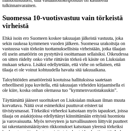
mahdollisuuden, sillä vastaanottokelpoisuus on käsitteenä
tulkinnanvarainen.
Suomessa 10-vuotisvastuu vain törkeistä
virheistä
Ehkä isoin ero Suomeen koskee takuuajan jälkeistä vastuuta, joka
sekin raukeaa kymmenen vuoden jälkeen. Suomessa urakoitsija on
vastuussa vain törkeän tuottamuksellisista virheistään, jotka tilaajan
eli usein amatöörin on pystyttävä osoittamaan sellaisiksi. Oikeudessa
on sitten riidelty onko virhe riittävän törkeä eli käsite on Liuksialan
mukaan sekava. Lisäksi edellytetään, että virhe on sellainen, että
tilaaja ei ole voinut kohtuudella havaita sitä takuuaikana.
Taloyhtiöiden amatööreistä kootuissa hallituksissa saatetaan
erheellisesti jopa kuvitella, että takuuajan virheiden kirjaamisella ei
ole kiire, koska onhan olemassa tuo ”kymmenvuotistakuukin”.
Täyttämättä jääneet suoritukset on Liuksialan mukaan ilman muuta
korvattava. Näitä ovat esimerkiksi puuttuvat eristeet tai
tiivistysmassat. Törkeäksi virheeksi katsotaan myös tapaukset, joissa
tilaaja on asiakirjoissa edellyttänyt kiinnittämään erityistä huomiota
ja varovaisuutta. Myös terveyteen ja turvallisuuteen liittyvät puutteet
tai rakentamismääräysten rikkomukset katsotaan yleensä törkeiksi