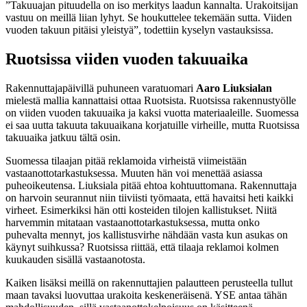
”Takuuajan pituudella on iso merkitys laadun kannalta. Urakoitsijan
vastuu on meillä liian lyhyt. Se houkuttelee tekemään sutta. Viiden
vuoden takuun pitäisi yleistyä”, todettiin kyselyn vastauksissa.
Ruotsissa viiden vuoden takuuaika
Rakennuttajapäivillä puhuneen varatuomari
Aaro Liuksialan
mielestä mallia kannattaisi ottaa Ruotsista. Ruotsissa rakennustyölle
on viiden vuoden takuuaika ja kaksi vuotta materiaaleille. Suomessa
ei saa uutta takuuta takuuaikana korjatuille virheille, mutta Ruotsissa
takuuaika jatkuu tältä osin.
Suomessa tilaajan pitää reklamoida virheistä viimeistään
vastaanottotarkastuksessa. Muuten hän voi menettää asiassa
puheoikeutensa. Liuksiala pitää ehtoa kohtuuttomana. Rakennuttaja
on harvoin seurannut niin tiiviisti työmaata, että havaitsi heti kaikki
virheet. Esimerkiksi hän otti kosteiden tilojen kallistukset. Niitä
harvemmin mitataan vastaanottotarkastuksessa, mutta onko
puhevalta mennyt, jos kallistusvirhe nähdään vasta kun asukas on
käynyt suihkussa? Ruotsissa riittää, että tilaaja reklamoi kolmen
kuukauden sisällä vastaanotosta.
Kaiken lisäksi meillä on rakennuttajien palautteen perusteella tullut
maan tavaksi luovuttaa urakoita keskeneräisenä. YSE antaa tähän