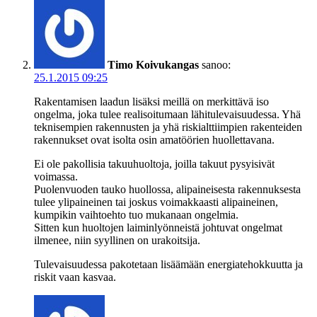
Timo Koivukangas
sanoo:
25.1.2015 09:25
Rakentamisen laadun lisäksi meillä on merkittävä iso
ongelma, joka tulee realisoitumaan lähitulevaisuudessa. Yhä
teknisempien rakennusten ja yhä riskialttiimpien rakenteiden
rakennukset ovat isolta osin amatöörien huollettavana.
Ei ole pakollisia takuuhuoltoja, joilla takuut pysyisivät
voimassa.
Puolenvuoden tauko huollossa, alipaineisesta rakennuksesta
tulee ylipaineinen tai joskus voimakkaasti alipaineinen,
kumpikin vaihtoehto tuo mukanaan ongelmia.
Sitten kun huoltojen laiminlyönneistä johtuvat ongelmat
ilmenee, niin syyllinen on urakoitsija.
Tulevaisuudessa pakotetaan lisäämään energiatehokkuutta ja
riskit vaan kasvaa.