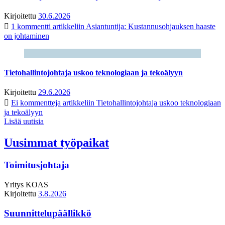
Kirjoitettu
30.6.2026
1 kommentti
artikkeliin Asiantuntija: Kustannusohjauksen haaste
on johtaminen
Tietohallintojohtaja uskoo teknologiaan ja tekoälyyn
Kirjoitettu
29.6.2026
Ei kommentteja
artikkeliin Tietohallintojohtaja uskoo teknologiaan
ja tekoälyyn
Lisää uutisia
Uusimmat työpaikat
Toimitusjohtaja
Yritys
KOAS
Kirjoitettu
3.8.2026
Suunnittelupäällikkö