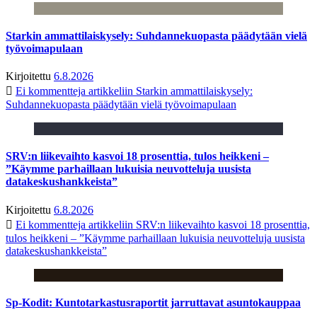
Starkin ammattilaiskysely: Suhdannekuopasta päädytään vielä
työvoimapulaan
Kirjoitettu
6.8.2026
Ei kommentteja
artikkeliin Starkin ammattilaiskysely:
Suhdannekuopasta päädytään vielä työvoimapulaan
SRV:n liikevaihto kasvoi 18 prosenttia, tulos heikkeni –
”Käymme parhaillaan lukuisia neuvotteluja uusista
datakeskushankkeista”
Kirjoitettu
6.8.2026
Ei kommentteja
artikkeliin SRV:n liikevaihto kasvoi 18 prosenttia,
tulos heikkeni – ”Käymme parhaillaan lukuisia neuvotteluja uusista
datakeskushankkeista”
Sp-Kodit: Kuntotarkastusraportit jarruttavat asuntokauppaa