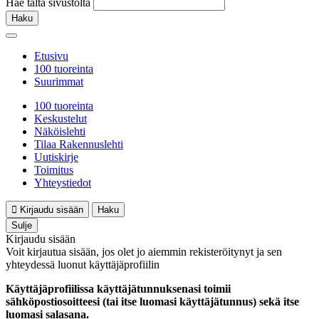
Hae tältä sivustolta
Haku
Etusivu
100 tuoreinta
Suurimmat
100 tuoreinta
Keskustelut
Näköislehti
Tilaa Rakennuslehti
Uutiskirje
Toimitus
Yhteystiedot
Kirjaudu sisään
Haku
Sulje
Kirjaudu sisään
Voit kirjautua sisään, jos olet jo aiemmin rekisteröitynyt ja sen
yhteydessä luonut käyttäjäprofiilin
Käyttäjäprofiilissa käyttäjätunnuksenasi toimii
sähköpostiosoitteesi (tai itse luomasi käyttäjätunnus) sekä itse
luomasi salasana.