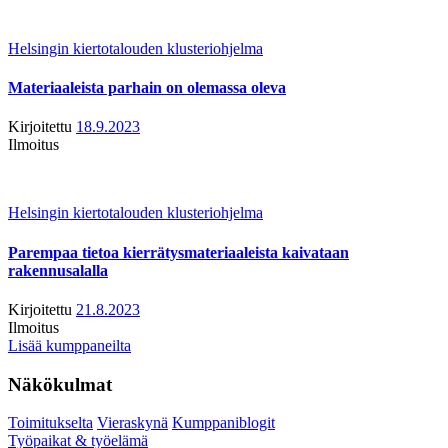
Helsingin kiertotalouden klusteriohjelma
Materiaaleista parhain on olemassa oleva
Kirjoitettu
18.9.2023
Ilmoitus
Helsingin kiertotalouden klusteriohjelma
Parempaa tietoa kierrätysmateriaaleista kaivataan
rakennusalalla
Kirjoitettu
21.8.2023
Ilmoitus
Lisää kumppaneilta
Näkökulmat
Toimitukselta
Vieraskynä
Kumppaniblogit
Työpaikat & työelämä