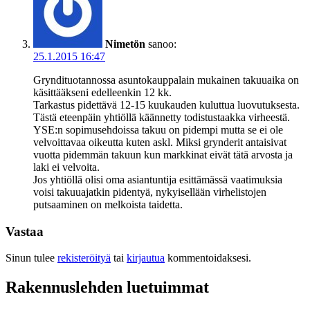
Nimetön
sanoo:
25.1.2015 16:47
Gryndituotannossa asuntokauppalain mukainen takuuaika on
käsittääkseni edelleenkin 12 kk.
Tarkastus pidettävä 12-15 kuukauden kuluttua luovutuksesta.
Tästä eteenpäin yhtiöllä käännetty todistustaakka virheestä.
YSE:n sopimusehdoissa takuu on pidempi mutta se ei ole
velvoittavaa oikeutta kuten askl. Miksi grynderit antaisivat
vuotta pidemmän takuun kun markkinat eivät tätä arvosta ja
laki ei velvoita.
Jos yhtiöllä olisi oma asiantuntija esittämässä vaatimuksia
voisi takuuajatkin pidentyä, nykyisellään virhelistojen
putsaaminen on melkoista taidetta.
Vastaa
Sinun tulee
rekisteröityä
tai
kirjautua
kommentoidaksesi.
Rakennuslehden luetuimmat