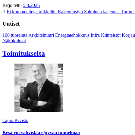
Kirjoitettu
5.8.2026
Ei kommentteja
artikkeliin Rakennustyö Salminen laajentaa Turun s
Uutiset
100 tuoreinta
Arkkitehtuuri
Energiatehokkuus
Infra
Kiinteistöt
Korjau
Näkökulmat
Toimitukselta
Tapio Kivistö
Kesä voi vahvistaa elpyvää tunnelmaa