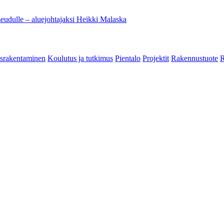
eudulle – aluejohtajaksi Heikki Malaska
srakentaminen
Koulutus ja tutkimus
Pientalo
Projektit
Rakennustuote
R