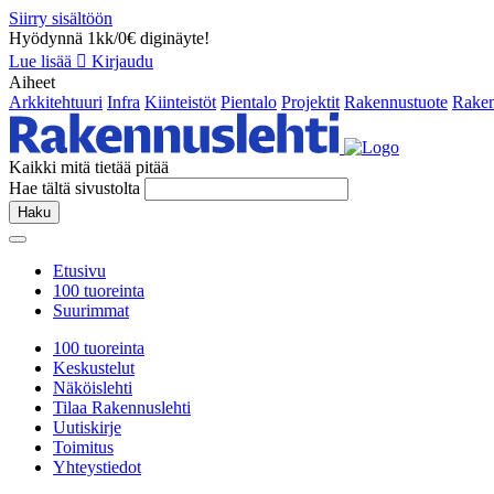
Siirry sisältöön
Hyödynnä 1kk/0€ diginäyte!
Lue lisää
Kirjaudu
Aiheet
Arkkitehtuuri
Infra
Kiinteistöt
Pientalo
Projektit
Rakennustuote
Raken
Kaikki mitä tietää pitää
Hae tältä sivustolta
Haku
Etusivu
100 tuoreinta
Suurimmat
100 tuoreinta
Keskustelut
Näköislehti
Tilaa Rakennuslehti
Uutiskirje
Toimitus
Yhteystiedot