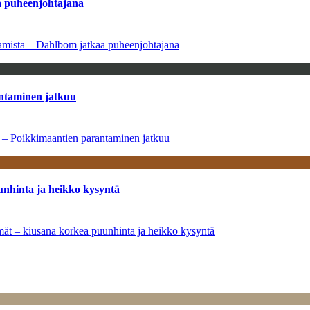
aa puheenjohtajana
saamista – Dahlbom jatkaa puheenjohtajana
antaminen jatkuu
a – Poikkimaantien parantaminen jatkuu
unhinta ja heikko kysyntä
ymät – kiusana korkea puunhinta ja heikko kysyntä