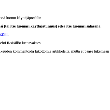
ssä luonut käyttäjäprofiilin
i (tai itse luomasi käyttäjätunnus) sekä itse luomasi salasana.
täällä
.
hti.fi-sisällöt luettavaksesi.
at oikeuden kommentoida lukottomia artikkeleita, mutta et pääse lukemaan l