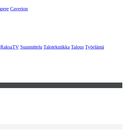
pere
Caverion
RaksaTV
Suunnittelu
Talotekniikka
Talous
Työelämä