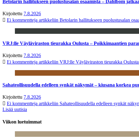
Betolarin hallitukseen puolustusalan osaamista – Dahlbom jatk
Kirjoitettu
7.8.2026
Ei kommentteja
artikkeliin Betolarin hallitukseen puolustusalan o
VRJ:lle Väyläviraston tieurakka Oulusta – Poikkimaantien par
Kirjoitettu
7.8.2026
Ei kommentteja
artikkeliin VRJ:lle Väyläviraston tieurakka Oulust
Sahateollisuudella edelleen synkät näkymät – kiusana korkea pu
Kirjoitettu
7.8.2026
Ei kommentteja
artikkeliin Sahateollisuudella edelleen synkät näk
Lisää uutisia
Viikon luetuimmat