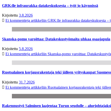
GRK:lle infraurakka datakeskuksesta – työt jo käynnissä
Kirjoitettu
3.8.2026
Ei kommentteja
artikkeliin GRK:lle infraurakka datakeskuksesta – t
Skanska-pomo varoittaa: Datakeskustyömaita uhkaa osaajapula
Kirjoitettu
5.8.2026
Ei kommentteja
artikkeliin Skanska-pomo varoittaa: Datakeskustyö
Ruotsalainen korjausrakentaja teki jälleen yrityskaupat Suome
Kirjoitettu
31.7.2026
Ei kommentteja
artikkeliin Ruotsalainen korjausrakentaja teki jäl
Rakennustyö Salminen laajentaa Turun seudulle – aluejohtajaks