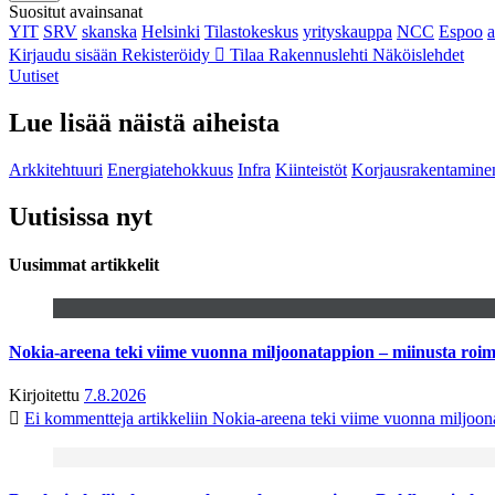
Suositut avainsanat
YIT
SRV
skanska
Helsinki
Tilastokeskus
yrityskauppa
NCC
Espoo
Kirjaudu sisään
Rekisteröidy
Tilaa Rakennuslehti
Näköislehdet
Uutiset
Lue lisää näistä aiheista
Arkkitehtuuri
Energiatehokkuus
Infra
Kiinteistöt
Korjausrakentamine
Uutisissa nyt
Uusimmat artikkelit
Nokia-areena teki viime vuonna miljoonatappion – miinusta ro
Kirjoitettu
7.8.2026
Ei kommentteja
artikkeliin Nokia-areena teki viime vuonna miljoo