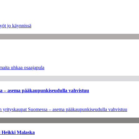
yöt jo käynnissä
maita uhkaa osaajapula
ssa – asema pääkaupunkiseudulla vahvistuu
leen yrityskaupat Suomessa – asema pääkaupunkiseudulla vahvistuu
i Heikki Malaska