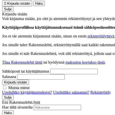
Kirjaudu sisään
Haku
Sulje
Kirjaudu sisään
Voit kirjautua sisään, jos olet jo aiemmin rekisteröitynyt ja sen yhteyde
Käyttäjäprofiilissa käyttäjätunnuksenasi toimii sähköpostiosoittees
Jos et ole aiemmin kirjautunut sisään, sinun on ensin
rekisteröidyttävä 
Jos sinulle tulee Rakennuslehti, rekisteröitymällä saat kaikki rakennusle
Jos sinulle ei tule Rakennuslehteä, voit silti rekisteröityä, jolloin sa
Tilaa Rakennuslehti tästä
tai hyödynnä
maksuton koejakso tästä
.
Sähköposti tai käyttäjätunnus
Salasana
Kirjaudu sisään
Muista minut
Unohditko käyttäjätunnuksesi?
Unohditko salasanasi?
Rekisteröidy
Sulje
Etsi Rakennuslehti.fistä
Hae tältä sivustolta
Haku