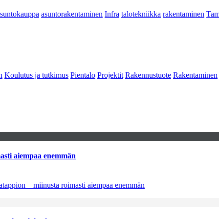
asuntokauppa
asuntorakentaminen
Infra
talotekniikka
rakentaminen
Tam
n
Koulutus ja tutkimus
Pientalo
Projektit
Rakennustuote
Rakentaminen
imasti aiempaa enemmän
natappion – miinusta roimasti aiempaa enemmän