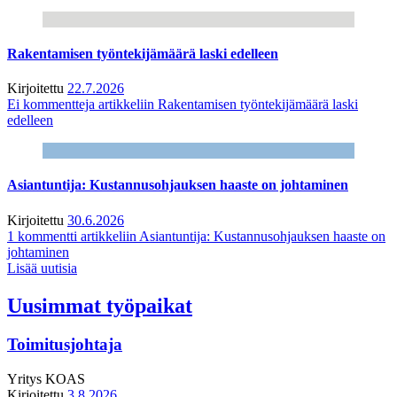
Rakentamisen työntekijämäärä laski edelleen
Kirjoitettu
22.7.2026
Ei kommentteja
artikkeliin Rakentamisen työntekijämäärä laski
edelleen
Asiantuntija: Kustannusohjauksen haaste on johtaminen
Kirjoitettu
30.6.2026
1 kommentti
artikkeliin Asiantuntija: Kustannusohjauksen haaste on
johtaminen
Lisää uutisia
Uusimmat työpaikat
Toimitusjohtaja
Yritys
KOAS
Kirjoitettu
3.8.2026