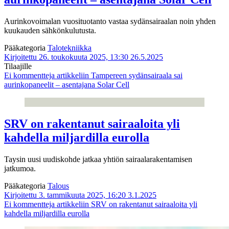
Aurinkovoimalan vuosituotanto vastaa sydänsairaalan noin yhden
kuukauden sähkönkulutusta.
Pääkategoria
Talotekniikka
Kirjoitettu 26. toukokuuta 2025, 13:30
26.5.2025
Tilaajille
Ei kommentteja
artikkeliin Tampereen sydänsairaala sai
aurinkopaneelit – asentajana Solar Cell
SRV on rakentanut sairaaloita yli
kahdella miljardilla eurolla
Taysin uusi uudiskohde jatkaa yhtiön sairaalarakentamisen
jatkumoa.
Pääkategoria
Talous
Kirjoitettu 3. tammikuuta 2025, 16:20
3.1.2025
Ei kommentteja
artikkeliin SRV on rakentanut sairaaloita yli
kahdella miljardilla eurolla