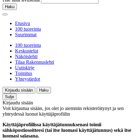
Haku
Etusivu
100 tuoreinta
Suurimmat
100 tuoreinta
Keskustelut
Näköislehti
Tilaa Rakennuslehti
Uutiskirje
Toimitus
Yhteystiedot
Kirjaudu sisään
Haku
Sulje
Kirjaudu sisään
Voit kirjautua sisään, jos olet jo aiemmin rekisteröitynyt ja sen
yhteydessä luonut käyttäjäprofiilin
Käyttäjäprofiilissa käyttäjätunnuksenasi toimii
sähköpostiosoitteesi (tai itse luomasi käyttäjätunnus) sekä itse
luomasi salasana.