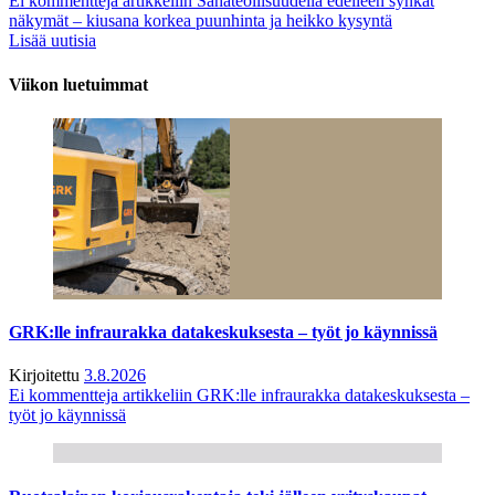
Ei kommentteja
artikkeliin Sahateollisuudella edelleen synkät
näkymät – kiusana korkea puunhinta ja heikko kysyntä
Lisää uutisia
Viikon luetuimmat
GRK:lle infraurakka datakeskuksesta – työt jo käynnissä
Kirjoitettu
3.8.2026
Ei kommentteja
artikkeliin GRK:lle infraurakka datakeskuksesta –
työt jo käynnissä