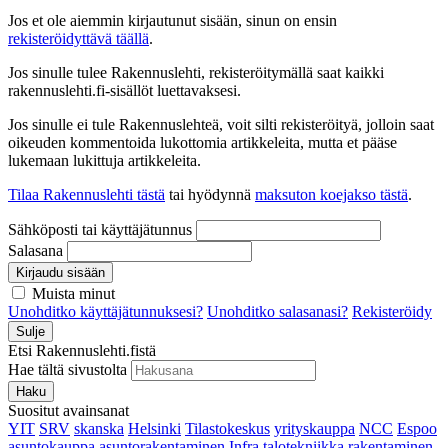
Jos et ole aiemmin kirjautunut sisään, sinun on ensin
rekisteröidyttävä täällä
.
Jos sinulle tulee Rakennuslehti, rekisteröitymällä saat kaikki
rakennuslehti.fi-sisällöt luettavaksesi.
Jos sinulle ei tule Rakennuslehteä, voit silti rekisteröityä, jolloin saat
oikeuden kommentoida lukottomia artikkeleita, mutta et pääse
lukemaan lukittuja artikkeleita.
Tilaa Rakennuslehti tästä
tai hyödynnä
maksuton koejakso tästä
.
Sähköposti tai käyttäjätunnus
Salasana
Kirjaudu sisään
Muista minut
Unohditko käyttäjätunnuksesi?
Unohditko salasanasi?
Rekisteröidy
Sulje
Etsi Rakennuslehti.fistä
Hae tältä sivustolta
Haku
Suositut avainsanat
YIT
SRV
skanska
Helsinki
Tilastokeskus
yrityskauppa
NCC
Espoo
asuntokauppa
asuntorakentaminen
Infra
talotekniikka
rakentaminen