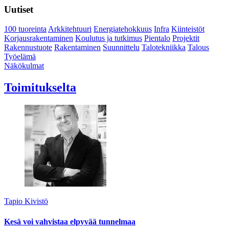
Uutiset
100 tuoreinta
Arkkitehtuuri
Energiatehokkuus
Infra
Kiinteistöt
Korjausrakentaminen
Koulutus ja tutkimus
Pientalo
Projektit
Rakennustuote
Rakentaminen
Suunnittelu
Talotekniikka
Talous
Työelämä
Näkökulmat
Toimitukselta
Tapio Kivistö
Kesä voi vahvistaa elpyvää tunnelmaa