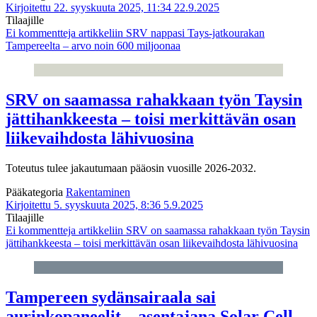
Kirjoitettu 22. syyskuuta 2025, 11:34
22.9.2025
Tilaajille
Ei kommentteja
artikkeliin SRV nappasi Tays-jatkourakan
Tampereelta – arvo noin 600 miljoonaa
SRV on saamassa rahakkaan työn Taysin
jättihankkeesta – toisi merkittävän osan
liikevaihdosta lähivuosina
Toteutus tulee jakautumaan pääosin vuosille 2026-2032.
Pääkategoria
Rakentaminen
Kirjoitettu 5. syyskuuta 2025, 8:36
5.9.2025
Tilaajille
Ei kommentteja
artikkeliin SRV on saamassa rahakkaan työn Taysin
jättihankkeesta – toisi merkittävän osan liikevaihdosta lähivuosina
Tampereen sydänsairaala sai
aurinkopaneelit – asentajana Solar Cell