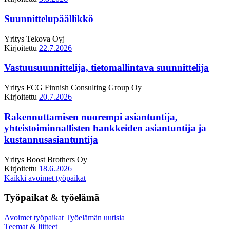
Suunnittelupäällikkö
Yritys
Tekova Oyj
Kirjoitettu
22.7.2026
Vastuusuunnittelija, tietomallintava suunnittelija
Yritys
FCG Finnish Consulting Group Oy
Kirjoitettu
20.7.2026
Rakennuttamisen nuorempi asiantuntija,
yhteistoiminnallisten hankkeiden asiantuntija ja
kustannusasiantuntija
Yritys
Boost Brothers Oy
Kirjoitettu
18.6.2026
Kaikki avoimet työpaikat
Työpaikat & työelämä
Avoimet työpaikat
Työelämän uutisia
Teemat & liitteet