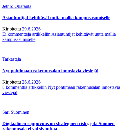
Jethro Ollaranta
Asiantuntijat kehittävät uutta mallia kampusasumiselle
Kirjoitettu
29.6.2026
Ei kommentteja
artikkeliin Asiantuntijat kehittävät uutta mallia
kampusasumiselle
Tarkastaja
Nyt pohtimaan rakennusalan innostavia viestejä!
Kirjoitettu
26.6.2026
8 kommenttia
artikkeliin Nyt pohtimaan rakennusalan innostavia
viestejä!
Sari Suominen
Digitaalinen riippuvuus on strateginen riski, jota Suomen
rakennusala ei voi sivuuttaa