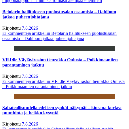
miljoonatappion – miinusta roimasti aiempaa enemmän
Betolarin hallitukseen puolustusalan osaamista – Dahlbom
jatkaa puheenjohtajana
Kirjoitettu
7.8.2026
Ei kommentteja
artikkeliin Betolarin hallitukseen puolustusalan
osaamista – Dahlbom jatkaa puheenjohtajana
VRJ:lle Väyläviraston tieurakka Oulusta – Poikkimaantien
parantaminen jatkuu
Kirjoitettu
7.8.2026
Ei kommentteja
artikkeliin VRJ:lle Väyläviraston tieurakka Oulusta
– Poikkimaantien parantaminen jatkuu
Sahateollisuudella edelleen synkät näkymät – kiusana korkea
puunhinta ja heikko kysyntä
Kirjoitettu
7.8.2026