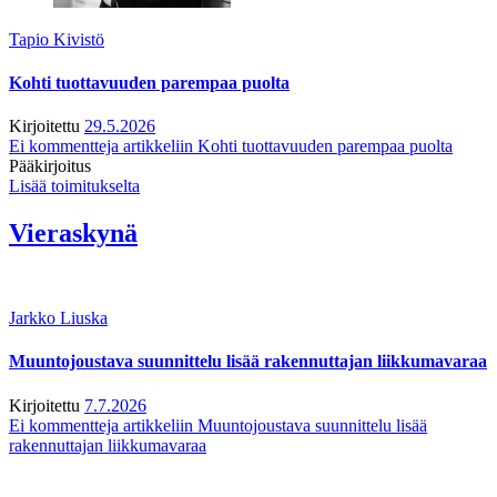
Tapio Kivistö
Kohti tuottavuuden parempaa puolta
Kirjoitettu
29.5.2026
Ei kommentteja
artikkeliin Kohti tuottavuuden parempaa puolta
Pääkirjoitus
Lisää toimitukselta
Vieraskynä
Jarkko Liuska
Muuntojoustava suunnittelu lisää rakennuttajan liikkumavaraa
Kirjoitettu
7.7.2026
Ei kommentteja
artikkeliin Muuntojoustava suunnittelu lisää
rakennuttajan liikkumavaraa