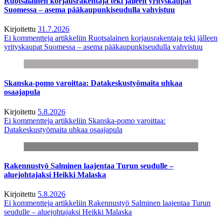
Ruotsalainen korjausrakentaja teki jälleen yrityskaupat
Suomessa – asema pääkaupunkiseudulla vahvistuu
Kirjoitettu
31.7.2026
Ei kommentteja
artikkeliin Ruotsalainen korjausrakentaja teki jälleen
yrityskaupat Suomessa – asema pääkaupunkiseudulla vahvistuu
Skanska-pomo varoittaa: Datakeskustyömaita uhkaa
osaajapula
Kirjoitettu
5.8.2026
Ei kommentteja
artikkeliin Skanska-pomo varoittaa:
Datakeskustyömaita uhkaa osaajapula
Rakennustyö Salminen laajentaa Turun seudulle –
aluejohtajaksi Heikki Malaska
Kirjoitettu
5.8.2026
Ei kommentteja
artikkeliin Rakennustyö Salminen laajentaa Turun
seudulle – aluejohtajaksi Heikki Malaska