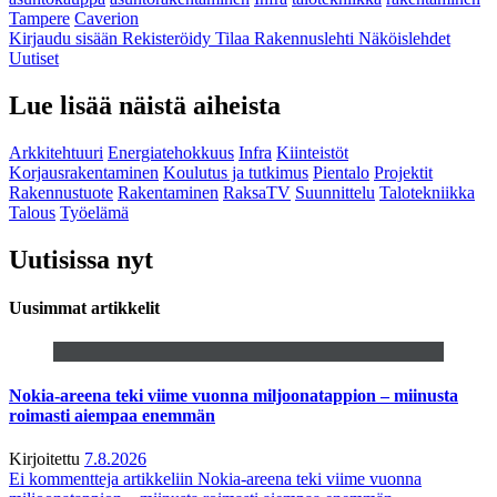
Tampere
Caverion
Kirjaudu sisään
Rekisteröidy
Tilaa Rakennuslehti
Näköislehdet
Uutiset
Lue lisää näistä aiheista
Arkkitehtuuri
Energiatehokkuus
Infra
Kiinteistöt
Korjausrakentaminen
Koulutus ja tutkimus
Pientalo
Projektit
Rakennustuote
Rakentaminen
RaksaTV
Suunnittelu
Talotekniikka
Talous
Työelämä
Uutisissa nyt
Uusimmat artikkelit
Nokia-areena teki viime vuonna miljoonatappion – miinusta
roimasti aiempaa enemmän
Kirjoitettu
7.8.2026
Ei kommentteja
artikkeliin Nokia-areena teki viime vuonna