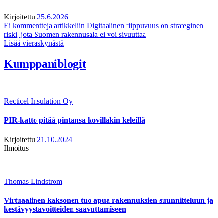
Kirjoitettu
25.6.2026
Ei kommentteja
artikkeliin Digitaalinen riippuvuus on strateginen
riski, jota Suomen rakennusala ei voi sivuuttaa
Lisää vieraskynästä
Kumppaniblogit
Recticel Insulation Oy
PIR-katto pitää pintansa kovillakin keleillä
Kirjoitettu
21.10.2024
Ilmoitus
Thomas Lindstrom
Virtuaalinen kaksonen tuo apua rakennuksien suunnitteluun ja
kestävyystavoitteiden saavuttamiseen