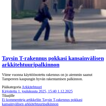
Taysin T-rakennus pokkasi kansainvälisen
arkkitehtuuripalkinnon
Viime vuonna käyttöönotettu rakennus on jo aiemmin saanut
Tampereen kaupungin hyvän rakentamisen palkinnon.
Pääkategoria
Arkkitehtuuri
Kirjoitettu 1. joulukuuta 2025, 15:40
1.12.2025
Tilaajille
Ei kommentteja
artikkeliin Taysin T-rakennus pokkasi
kansainvälisen arkkitehtuuripalkinnon