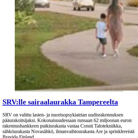
SRV:lle sairaalaurakka Tampereelta
SRV on valittu lasten- ja nuorisopsykiatrian uudisrakennuksen
pääurakoitsijaksi. Kokonaisuudessaan runsaan 62 miljoonan euron
rakennushankkeen putkiurakasta vastaa Consti Talotekniikka,
sähköurakasta Novasähkö, ilmanvaihtourakasta Are ja sprinklereistä
Bravida Finland.