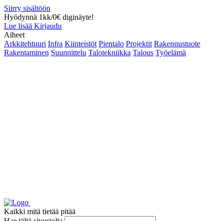
Siirry sisältöön
Hyödynnä 1kk/0€ diginäyte!
Lue lisää
Kirjaudu
Aiheet
Arkkitehtuuri
Infra
Kiinteistöt
Pientalo
Projektit
Rakennustuote
Rakentaminen
Suunnittelu
Talotekniikka
Talous
Työelämä
Kaikki mitä tietää pitää
Hae tältä sivustolta