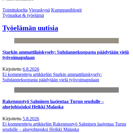
Toimitukselta
Vieraskynä
Kumppaniblogit
Työpaikat & työelämä
Työelämän uutisia
Starkin ammattilaiskysely: Suhdannekuopasta päädytään vielä
työvoimapulaan
Kirjoitettu
6.8.2026
Ei kommentteja
artikkeliin Starkin ammattilaiskysely:
Suhdannekuopasta päädytään vielä työvoimapulaan
Rakennustyö Salminen laajentaa Turun seudulle –
aluejohtajaksi Heikki Malaska
Kirjoitettu
5.8.2026
Ei kommentteja
artikkeliin Rakennustyö Salminen laajentaa Turun
seudulle – aluejohtajaksi Heikki Malaska