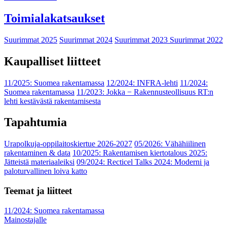
Toimialakatsaukset
Suurimmat 2025
Suurimmat 2024
Suurimmat 2023
Suurimmat 2022
Kaupalliset liitteet
11/2025: Suomea rakentamassa
12/2024: INFRA-lehti
11/2024:
Suomea rakentamassa
11/2023: Jokka − Rakennusteollisuus RT:n
lehti kestävästä rakentamisesta
Tapahtumia
Urapolkuja-oppilaitoskiertue 2026-2027
05/2026: Vähähiilinen
rakentaminen & data
10/2025: Rakentamisen kiertotalous 2025:
Jätteistä materiaaleiksi
09/2024: Recticel Talks 2024: Moderni ja
paloturvallinen loiva katto
Teemat ja liitteet
11/2024: Suomea rakentamassa
Mainostajalle