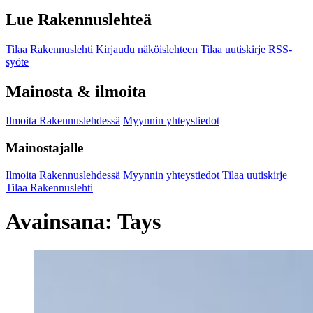
Lue Rakennuslehteä
Tilaa Rakennuslehti
Kirjaudu näköislehteen
Tilaa uutiskirje
RSS-
syöte
Mainosta & ilmoita
Ilmoita Rakennuslehdessä
Myynnin yhteystiedot
Mainostajalle
Ilmoita Rakennuslehdessä
Myynnin yhteystiedot
Tilaa uutiskirje
Tilaa Rakennuslehti
Avainsana:
Tays