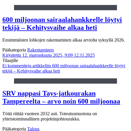
600 miljoonan sairaalahankkeelle löytyi
tekijä – Kehitysvaihe alkaa heti
Ensimmäisten lohkojen rakentaminen alkaa arviolta syksyllä 2026.
Pääkategoria
Rakentaminen
Kirjoitettu 12. marraskuuta 2025, 9:09
12.11.2025
Tilaajille
Ei kommentteja
artikkeliin 600 miljoonan sairaalahankkeelle löytyi
tekijä – Kehitysvaihe alkaa heti
SRV nappasi Tays-jatkourakan
Tampereelta – arvo noin 600 miljoonaa
Töitä riittää vuoteen 2032 asti. Toteutusmuotona on
yhteistoiminnallinen projektinjohtourakka.
Pääkategoria
Talous