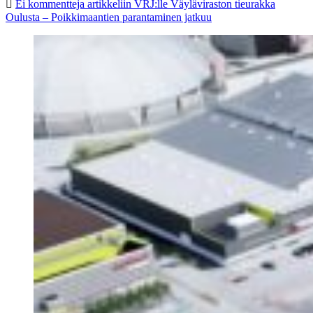
Ei kommentteja
artikkeliin VRJ:lle Väyläviraston tieurakka
Oulusta – Poikkimaantien parantaminen jatkuu