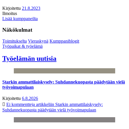
Kirjoitettu
21.8.2023
Ilmoitus
Lisää kumppaneilta
Näkökulmat
Toimitukselta
Vieraskynä
Kumppaniblogit
Työpaikat & työelämä
Työelämän uutisia
Starkin ammattilaiskysely: Suhdannekuopasta päädytään vielä
työvoimapulaan
Kirjoitettu
6.8.2026
Ei kommentteja
artikkeliin Starkin ammattilaiskysely:
Suhdannekuopasta päädytään vielä työvoimapulaan