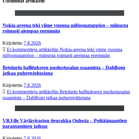
Uusimmat artikkelit
Nokia-areena teki viime vuonna miljoonatappion – miinusta
roimasti aiempaa enemmän
Kirjoitettu
7.8.2026
Ei kommentteja
artikkeliin Nokia-areena teki viime vuonna
miljoonatappion – miinusta roimasti aiempaa enemmän
Betolarin hallitukseen puolustusalan osaamista – Dahlbom
jatkaa puheenjohtajana
Kirjoitettu
7.8.2026
Ei kommentteja
artikkeliin Betolarin hallitukseen puolustusalan
osaamista – Dahlbom jatkaa puheenjohtajana
VRJ:lle Väyläviraston tieurakka Oulusta – Poikkimaantien
parantaminen jatkuu
Kirjoitettu
7.8.2026