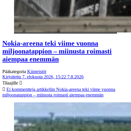
Nokia-areena teki viime vuonna
miljoonatappion – miinusta roimasti
aiempaa enemmän
Pääkategoria
Kiinteistöt
Kirjoitettu 7. elokuuta 2026, 15:22
7.8.2026
Tilaajille
Ei kommentteja
artikkeliin Nokia-areena teki viime vuonna
miljoonatappion – miinusta roimasti aiempaa enemmän