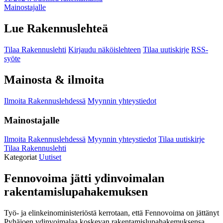
Mainostajalle
Lue Rakennuslehteä
Tilaa Rakennuslehti
Kirjaudu näköislehteen
Tilaa uutiskirje
RSS-
syöte
Mainosta & ilmoita
Ilmoita Rakennuslehdessä
Myynnin yhteystiedot
Mainostajalle
Ilmoita Rakennuslehdessä
Myynnin yhteystiedot
Tilaa uutiskirje
Tilaa Rakennuslehti
Kategoriat
Uutiset
Fennovoima jätti ydinvoimalan
rakentamislupahakemuksen
Työ- ja elinkeinoministeriöstä kerrotaan, että Fennovoima on jättänyt
Pyhäjoen ydinvoimalaa koskevan rakentamislupahakemuksensa.