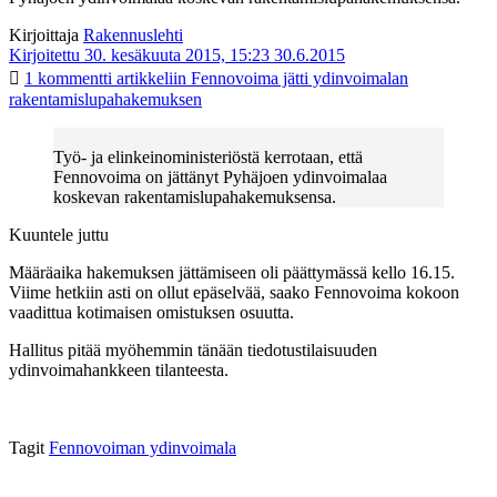
Kirjoittaja
Rakennuslehti
Kirjoitettu 30. kesäkuuta 2015, 15:23
30.6.2015
1 kommentti
artikkeliin Fennovoima jätti ydinvoimalan
rakentamislupahakemuksen
Työ- ja elinkeinoministeriöstä kerrotaan, että
Fennovoima on jättänyt Pyhäjoen ydinvoimalaa
koskevan rakentamislupahakemuksensa.
Kuuntele juttu
Määräaika hakemuksen jättämiseen oli päättymässä kello 16.15.
Viime hetkiin asti on ollut epäselvää, saako Fennovoima kokoon
vaadittua kotimaisen omistuksen osuutta.
Hallitus pitää myöhemmin tänään tiedotustilaisuuden
ydinvoimahankkeen tilanteesta.
Tagit
Fennovoiman ydinvoimala