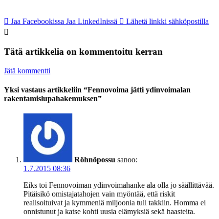
Jaa Facebookissa
Jaa LinkedInissä
Lähetä linkki sähköpostilla
Tätä artikkelia on kommentoitu kerran
Jätä kommentti
Yksi vastaus artikkeliin “Fennovoima jätti ydinvoimalan
rakentamislupahakemuksen”
Röhnöpossu
sanoo:
1.7.2015 08:36
Eiks toi Fennovoiman ydinvoimahanke ala olla jo säällittävää.
Pitäisikö omistajatahojen vain myöntää, että riskit
realisoituivat ja kymmeniä miljoonia tuli takkiin. Homma ei
onnistunut ja katse kohti uusia elämyksiä sekä haasteita.