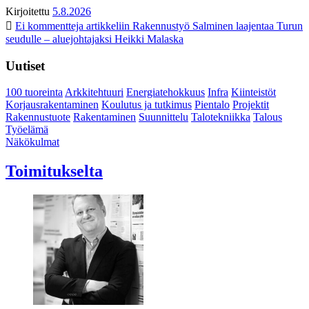
Kirjoitettu
5.8.2026
Ei kommentteja
artikkeliin Rakennustyö Salminen laajentaa Turun
seudulle – aluejohtajaksi Heikki Malaska
Uutiset
100 tuoreinta
Arkkitehtuuri
Energiatehokkuus
Infra
Kiinteistöt
Korjausrakentaminen
Koulutus ja tutkimus
Pientalo
Projektit
Rakennustuote
Rakentaminen
Suunnittelu
Talotekniikka
Talous
Työelämä
Näkökulmat
Toimitukselta