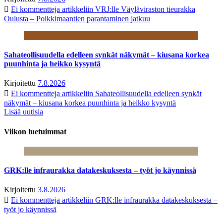
Ei kommentteja
artikkeliin VRJ:lle Väyläviraston tieurakka
Oulusta – Poikkimaantien parantaminen jatkuu
Sahateollisuudella edelleen synkät näkymät – kiusana korkea
puunhinta ja heikko kysyntä
Kirjoitettu
7.8.2026
Ei kommentteja
artikkeliin Sahateollisuudella edelleen synkät
näkymät – kiusana korkea puunhinta ja heikko kysyntä
Lisää uutisia
Viikon luetuimmat
GRK:lle infraurakka datakeskuksesta – työt jo käynnissä
Kirjoitettu
3.8.2026
Ei kommentteja
artikkeliin GRK:lle infraurakka datakeskuksesta –
työt jo käynnissä