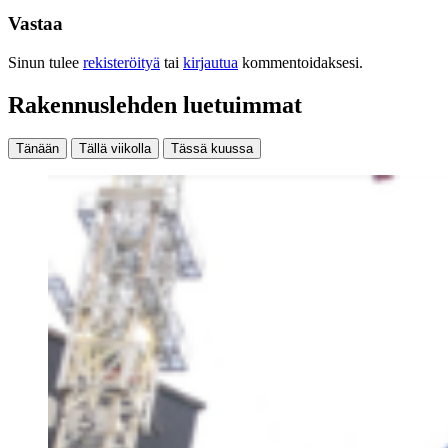
Vastaa
Sinun tulee
rekisteröityä
tai
kirjautua
kommentoidaksesi.
Rakennuslehden luetuimmat
Tänään
Tällä viikolla
Tässä kuussa