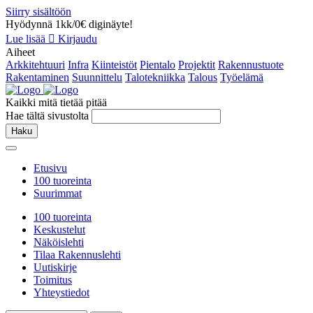
Siirry sisältöön
Hyödynnä 1kk/0€ diginäyte!
Lue lisää
Kirjaudu
Aiheet
Arkkitehtuuri
Infra
Kiinteistöt
Pientalo
Projektit
Rakennustuote
Rakentaminen
Suunnittelu
Talotekniikka
Talous
Työelämä
Kaikki mitä tietää pitää
Hae tältä sivustolta
Haku
Etusivu
100 tuoreinta
Suurimmat
100 tuoreinta
Keskustelut
Näköislehti
Tilaa Rakennuslehti
Uutiskirje
Toimitus
Yhteystiedot