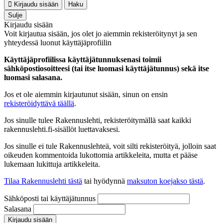
Kirjaudu sisään
Haku
Sulje
Kirjaudu sisään
Voit kirjautua sisään, jos olet jo aiemmin rekisteröitynyt ja sen
yhteydessä luonut käyttäjäprofiilin
Käyttäjäprofiilissa käyttäjätunnuksenasi toimii
sähköpostiosoitteesi (tai itse luomasi käyttäjätunnus) sekä itse
luomasi salasana.
Jos et ole aiemmin kirjautunut sisään, sinun on ensin
rekisteröidyttävä täällä
.
Jos sinulle tulee Rakennuslehti, rekisteröitymällä saat kaikki
rakennuslehti.fi-sisällöt luettavaksesi.
Jos sinulle ei tule Rakennuslehteä, voit silti rekisteröityä, jolloin saat
oikeuden kommentoida lukottomia artikkeleita, mutta et pääse
lukemaan lukittuja artikkeleita.
Tilaa Rakennuslehti tästä
tai hyödynnä
maksuton koejakso tästä
.
Sähköposti tai käyttäjätunnus
Salasana
Kirjaudu sisään