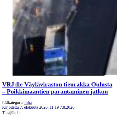
VRJ:lle Väyläviraston tieurakka Oulusta
– Poikkimaantien parantaminen jatkuu
Pääkategoria
Infra
Kirjoitettu 7. elokuuta 2026, 11:19
7.8.2026
Tilaajille