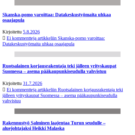
Skanska-pomo varoittaa: Datakeskustyömaita uhkaa
osaajapula
Kirjoitettu
5.8.2026
Ei kommentteja
artikkeliin Skanska-pomo varoittaa:
Datakeskustyömaita uhkaa osaajapula
Ruotsalainen korjausrakentaja teki jälleen yrityskaupat
Suomessa – asema pääkaupunkiseudulla vahvistuu
Kirjoitettu
31.7.2026
Ei kommentteja
artikkeliin Ruotsalainen korjausrakentaja teki
jälleen yrityskaupat Suomessa – asema pääkaupunkiseudulla
vahvistuu
Rakennustyö Salminen laajentaa Turun seudulle –
aluejohtajaksi Heikki Malaska