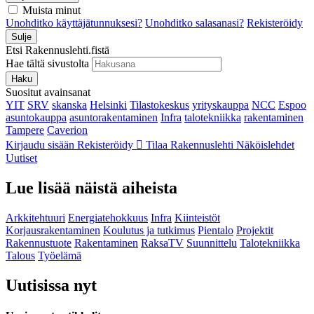
Muista minut
Unohditko käyttäjätunnuksesi?
Unohditko salasanasi?
Rekisteröidy
Sulje
Etsi Rakennuslehti.fistä
Hae tältä sivustolta
Haku
Suositut avainsanat
YIT
SRV
skanska
Helsinki
Tilastokeskus
yrityskauppa
NCC
Espoo
asuntokauppa
asuntorakentaminen
Infra
talotekniikka
rakentaminen
Tampere
Caverion
Kirjaudu sisään
Rekisteröidy
Tilaa Rakennuslehti
Näköislehdet
Uutiset
Lue lisää näistä aiheista
Arkkitehtuuri
Energiatehokkuus
Infra
Kiinteistöt
Korjausrakentaminen
Koulutus ja tutkimus
Pientalo
Projektit
Rakennustuote
Rakentaminen
RaksaTV
Suunnittelu
Talotekniikka
Talous
Työelämä
Uutisissa nyt