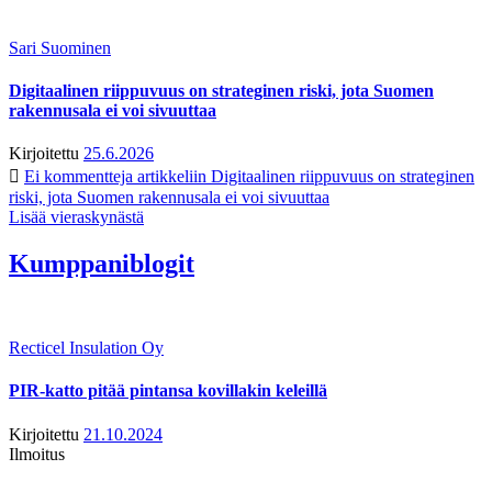
Sari Suominen
Digitaalinen riippuvuus on strateginen riski, jota Suomen
rakennusala ei voi sivuuttaa
Kirjoitettu
25.6.2026
Ei kommentteja
artikkeliin Digitaalinen riippuvuus on strateginen
riski, jota Suomen rakennusala ei voi sivuuttaa
Lisää vieraskynästä
Kumppaniblogit
Recticel Insulation Oy
PIR-katto pitää pintansa kovillakin keleillä
Kirjoitettu
21.10.2024
Ilmoitus