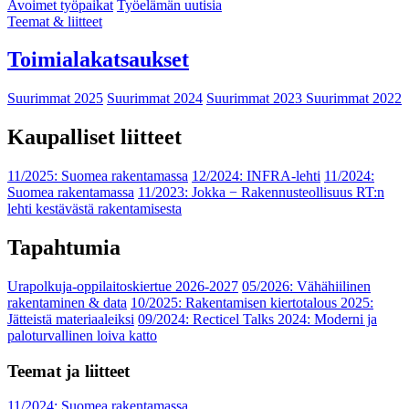
Avoimet työpaikat
Työelämän uutisia
Teemat & liitteet
Toimialakatsaukset
Suurimmat 2025
Suurimmat 2024
Suurimmat 2023
Suurimmat 2022
Kaupalliset liitteet
11/2025: Suomea rakentamassa
12/2024: INFRA-lehti
11/2024:
Suomea rakentamassa
11/2023: Jokka − Rakennusteollisuus RT:n
lehti kestävästä rakentamisesta
Tapahtumia
Urapolkuja-oppilaitoskiertue 2026-2027
05/2026: Vähähiilinen
rakentaminen & data
10/2025: Rakentamisen kiertotalous 2025:
Jätteistä materiaaleiksi
09/2024: Recticel Talks 2024: Moderni ja
paloturvallinen loiva katto
Teemat ja liitteet
11/2024: Suomea rakentamassa