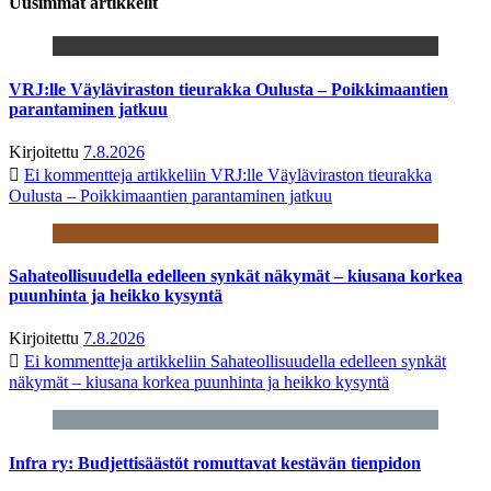
Uusimmat artikkelit
VRJ:lle Väyläviraston tieurakka Oulusta – Poikkimaantien
parantaminen jatkuu
Kirjoitettu
7.8.2026
Ei kommentteja
artikkeliin VRJ:lle Väyläviraston tieurakka
Oulusta – Poikkimaantien parantaminen jatkuu
Sahateollisuudella edelleen synkät näkymät – kiusana korkea
puunhinta ja heikko kysyntä
Kirjoitettu
7.8.2026
Ei kommentteja
artikkeliin Sahateollisuudella edelleen synkät
näkymät – kiusana korkea puunhinta ja heikko kysyntä
Infra ry: Budjettisäästöt romuttavat kestävän tienpidon