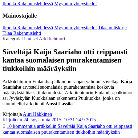
Ilmoita Rakennuslehdessä
Myynnin yhteystiedot
Mainostajalle
Ilmoita Rakennuslehdessä
Myynnin yhteystiedot
Tilaa uutiskirje
Tilaa Rakennuslehti
Kategoriat
Uutiset
Arkkitehtuuri
Säveltäjä Kaija Saariaho otti reippaasti
kantaa suomalaisen puurakentamisen
tiukkoihin määräyksiin
Arkkitehtuurin Finlandia-palkinnon saajan valinnut säveltäjä
Kaija
Saariaho
arvosteli suomalaisia puurakentamista koskevia
määräyksiä liiasta tiukkuudesta. Arkkitehtuurin Finlandia-palkinnon
sai Jyväskylän Kuokkalaan rakennettu Puukuokka, jonka on
suunnitellut arkkitehti
Anssi Lassila
.
Kirjoittaja
Auri Häkkinen
Kirjoitettu 24. syyskuuta 2015, 10:31
24.9.2015
10 kommenttia
artikkeliin Säveltäjä Kaija Saariaho otti reippaasti
kantaa suomalaisen puurakentamisen tiukkoihin määräyksiin