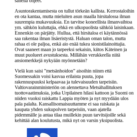
sanella ohjeet.
Asuntorakentamisesta on tullut törkeän kallista. Kerrostaloihin
en ota kantaa, mutta mieluiten asun maalla hirsitalossa ilman
suurempia mukavuuksia. En tarvitse koneellista ilmanvaihtoa
ym. sähkön kuluttajia, ehkä en ulkopuolista sähköä laisinkaan.
Ennenkin on pärjätty. Hullua, että hirsitaloa ei käytännössä
saa rakentaa ilman lisäeristystä. Haluan oman talon, mutta
rahaa ei ole paljoa, enkä aio enää tukea sionistilainoittajia.
Ovat saaneet maan jo tarpeeksi sekaisin, kiitos Käteinen ja
muut puolueet avustuksesta. Millähän verukkeella niitä
ansiomerkkejä nykyään myönnetään?
Vielä kun saisi ”metsänhoidon” aisoihin niinm että
Suomessakin voisi kasvaa erilaista puuta, jopa
rakennuspuuksi kelpaavaa ja tulevaisuuden tarpeisiin.
Valtiovarainministeriön on alennettava Metsähallituksen
tuottovaatimuksia, jotka Urpilainen hilasi kattoon ja Suomi on
niiden vuoksi raiskattu Lappia myöten ja nyt myydään ulos
pala palalta. Kansallisomaisuuttamme ei saa raiskata ja
kaupata yhden sukupolven tarpeisiin, vaan ajatella
pidemmälle ja antaa tilaa muillekin puun tarvitsijoille sekä
kehittää alan koulutusta, mikä nyt on varsin yksipuolista.