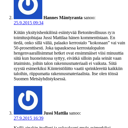
Hannes Mäntyranta
sanoo:
25.9.2015 09:34
Kiitän yksityishenkilönä esiintyvää Betoniteollisuus ry:n
toimitusjohtajaa Jussi Mattilaa hänen kommentistaan. En
tiedä, onko sillä väliä, palaako kerrostalo ”kokonaan” vai vain
50-prosenttisesti. Joka tapauksessa kerrostalopalon
hengenvaarallisimmat hetket ovat ensimmäiset viisi minuuttia
siitä kun huoneistossa syttyy, eivätkä silloin pala seinät vaan
irtaimisto, joihin talon rakennusmateriaali ei vaikuta. Siitä
syystä esimerkiksi Kiinteistöliitto vaatii sprinklereitä kaikkiin
taloihin, riippumatta rakennusmateriaalista. Itse olen töissä
Suomen Metsäyhdistyksessä.
Jussi Mattila
sanoo:
27.9.2015 16:39
Kyllä ainakin itselleni ja uskoakseni myös esimerkiksi