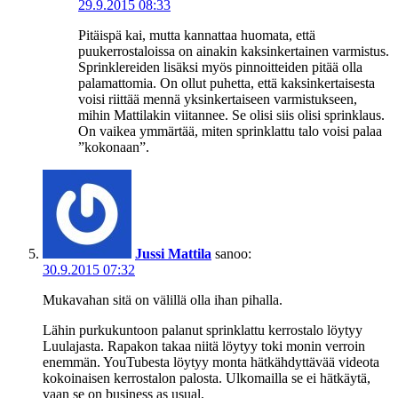
29.9.2015 08:33
Pitäispä kai, mutta kannattaa huomata, että
puukerrostaloissa on ainakin kaksinkertainen varmistus.
Sprinklereiden lisäksi myös pinnoitteiden pitää olla
palamattomia. On ollut puhetta, että kaksinkertaisesta
voisi riittää mennä yksinkertaiseen varmistukseen,
mihin Mattilakin viitannee. Se olisi siis olisi sprinklaus.
On vaikea ymmärtää, miten sprinklattu talo voisi palaa
”kokonaan”.
Jussi Mattila
sanoo:
30.9.2015 07:32
Mukavahan sitä on välillä olla ihan pihalla.
Lähin purkukuntoon palanut sprinklattu kerrostalo löytyy
Luulajasta. Rapakon takaa niitä löytyy toki monin verroin
enemmän. YouTubesta löytyy monta hätkähdyttävää videota
kokoinaisen kerrostalon palosta. Ulkomailla se ei hätkäytä,
vaan se on business as usual,