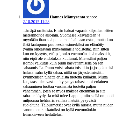
Hannes Mäntyranta
sanoo:
2.10.2015 11:28
Tämäpä omituista. Ensin haluat vapaata kilpailua, sitten
metsänhoitoa aisoihin. Suomessa kasvatetaan ja
myydään ihan sitä puuta mitä halutaan ostaa, mutta kun
tästä laatupuun puutteesta esimerkiksi on elämöity
(vailla oikeastaan minkäänlaisia todisteita), niin sitten
kun on kysytty, että paljonko enemmän siitä maksaisit,
niin eipä ole ehdotuksia kuulunut. Mielestäni paljon
isompi vaikutus kuin puun kasvattamisella on sen
sahaamisella. Puun voisi sahata toisinkin ja jos joku sitä
haluaa, saha kyllä sahaa, niillä on järjestelmissään
kymmenisen tuhatta erilaista tuotetta kullakin. Mutta
kas, taas tulee vastaan kysymys rahasta: toisenlainen
sahaaminen tuottaa varsinaista tuotetta paljon
vähemmän, joten se myös maksaa enemmän ja sitä
rahaa ei löydy. Ja mitä tulee Lappiin, niin siellä on puoli
miljoonaa hehtaaria vanhaa metsää pysyvästi
suojeltuna. Talousmetsät ovat kyllä nuoria, mutta niiden
sanominen raiskatuiksi on kyllä enemmänkin
leimakirveen heiluttelua.