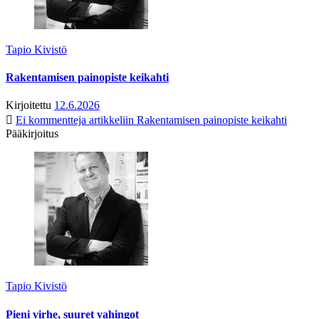
Tapio Kivistö
Rakentamisen painopiste keikahti
Kirjoitettu
12.6.2026
Ei kommentteja
artikkeliin Rakentamisen painopiste keikahti
Pääkirjoitus
Tapio Kivistö
Pieni virhe, suuret vahingot