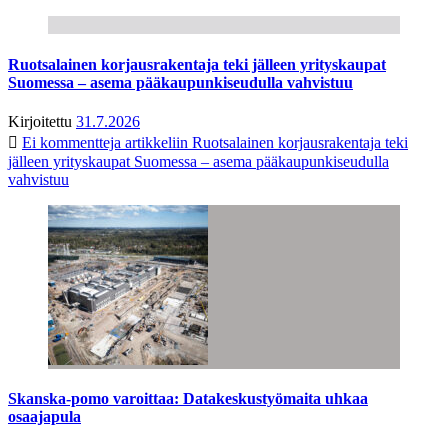
Ruotsalainen korjausrakentaja teki jälleen yrityskaupat
Suomessa – asema pääkaupunkiseudulla vahvistuu
Kirjoitettu
31.7.2026
Ei kommentteja
artikkeliin Ruotsalainen korjausrakentaja teki
jälleen yrityskaupat Suomessa – asema pääkaupunkiseudulla
vahvistuu
Skanska-pomo varoittaa: Datakeskustyömaita uhkaa
osaajapula