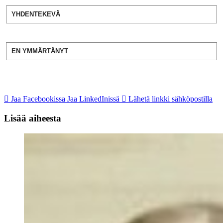
YHDENTEKEVÄ
EN YMMÄRTÄNYT
Jaa Facebookissa
Jaa LinkedInissä
Lähetä linkki sähköpostilla
Lisää aiheesta