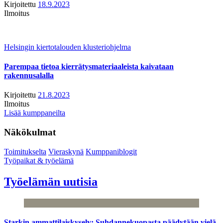
Kirjoitettu
18.9.2023
Ilmoitus
Helsingin kiertotalouden klusteriohjelma
Parempaa tietoa kierrätysmateriaaleista kaivataan
rakennusalalla
Kirjoitettu
21.8.2023
Ilmoitus
Lisää kumppaneilta
Näkökulmat
Toimitukselta
Vieraskynä
Kumppaniblogit
Työpaikat & työelämä
Työelämän uutisia
Starkin ammattilaiskysely: Suhdannekuopasta päädytään vielä