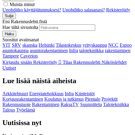
Muista minut
Unohditko käyttäjätunnuksesi?
Unohditko salasanasi?
Rekisteröidy
Sulje
Etsi Rakennuslehti.fistä
Hae tältä sivustolta
Haku
Suositut avainsanat
YIT
SRV
skanska
Helsinki
Tilastokeskus
yrityskauppa
NCC
Espoo
asuntokauppa
asuntorakentaminen
Infra
talotekniikka
rakentaminen
Tampere
Caverion
Kirjaudu sisään
Rekisteröidy
Tilaa Rakennuslehti
Näköislehdet
Uutiset
Lue lisää näistä aiheista
Arkkitehtuuri
Energiatehokkuus
Infra
Kiinteistöt
Korjausrakentaminen
Koulutus ja tutkimus
Pientalo
Projektit
Rakennustuote
Rakentaminen
RaksaTV
Suunnittelu
Talotekniikka
Talous
Työelämä
Uutisissa nyt