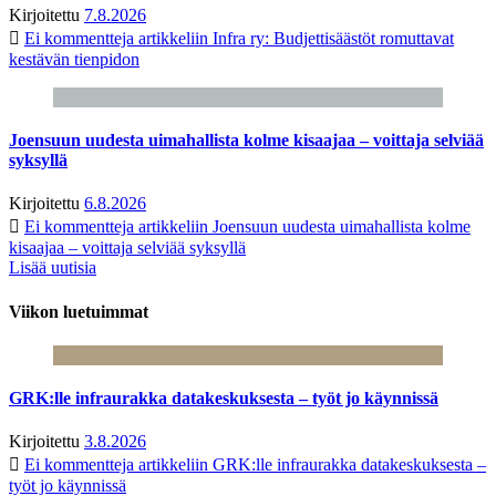
Kirjoitettu
7.8.2026
Ei kommentteja
artikkeliin Infra ry: Budjettisäästöt romuttavat
kestävän tienpidon
Joensuun uudesta uimahallista kolme kisaajaa – voittaja selviää
syksyllä
Kirjoitettu
6.8.2026
Ei kommentteja
artikkeliin Joensuun uudesta uimahallista kolme
kisaajaa – voittaja selviää syksyllä
Lisää uutisia
Viikon luetuimmat
GRK:lle infraurakka datakeskuksesta – työt jo käynnissä
Kirjoitettu
3.8.2026
Ei kommentteja
artikkeliin GRK:lle infraurakka datakeskuksesta –
työt jo käynnissä