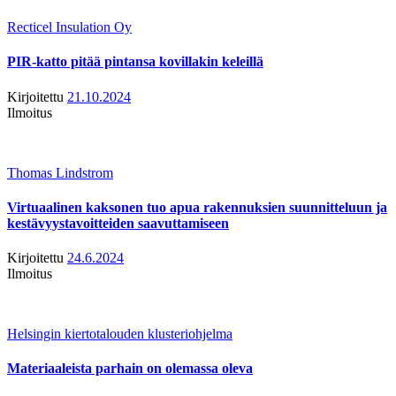
Recticel Insulation Oy
PIR-katto pitää pintansa kovillakin keleillä
Kirjoitettu
21.10.2024
Ilmoitus
Thomas Lindstrom
Virtuaalinen kaksonen tuo apua rakennuksien suunnitteluun ja
kestävyystavoitteiden saavuttamiseen
Kirjoitettu
24.6.2024
Ilmoitus
Helsingin kiertotalouden klusteriohjelma
Materiaaleista parhain on olemassa oleva