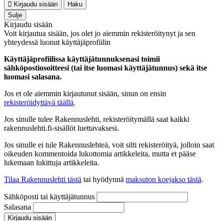
Kirjaudu sisään
Haku
Sulje
Kirjaudu sisään
Voit kirjautua sisään, jos olet jo aiemmin rekisteröitynyt ja sen
yhteydessä luonut käyttäjäprofiilin
Käyttäjäprofiilissa käyttäjätunnuksenasi toimii
sähköpostiosoitteesi (tai itse luomasi käyttäjätunnus) sekä itse
luomasi salasana.
Jos et ole aiemmin kirjautunut sisään, sinun on ensin
rekisteröidyttävä täällä
.
Jos sinulle tulee Rakennuslehti, rekisteröitymällä saat kaikki
rakennuslehti.fi-sisällöt luettavaksesi.
Jos sinulle ei tule Rakennuslehteä, voit silti rekisteröityä, jolloin saat
oikeuden kommentoida lukottomia artikkeleita, mutta et pääse
lukemaan lukittuja artikkeleita.
Tilaa Rakennuslehti tästä
tai hyödynnä
maksuton koejakso tästä
.
Sähköposti tai käyttäjätunnus
Salasana
Kirjaudu sisään