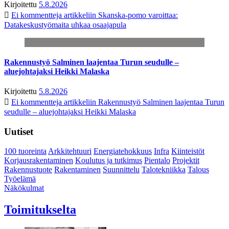
Kirjoitettu
5.8.2026
Ei kommentteja
artikkeliin Skanska-pomo varoittaa:
Datakeskustyömaita uhkaa osaajapula
Rakennustyö Salminen laajentaa Turun seudulle –
aluejohtajaksi Heikki Malaska
Kirjoitettu
5.8.2026
Ei kommentteja
artikkeliin Rakennustyö Salminen laajentaa Turun
seudulle – aluejohtajaksi Heikki Malaska
Uutiset
100 tuoreinta
Arkkitehtuuri
Energiatehokkuus
Infra
Kiinteistöt
Korjausrakentaminen
Koulutus ja tutkimus
Pientalo
Projektit
Rakennustuote
Rakentaminen
Suunnittelu
Talotekniikka
Talous
Työelämä
Näkökulmat
Toimitukselta