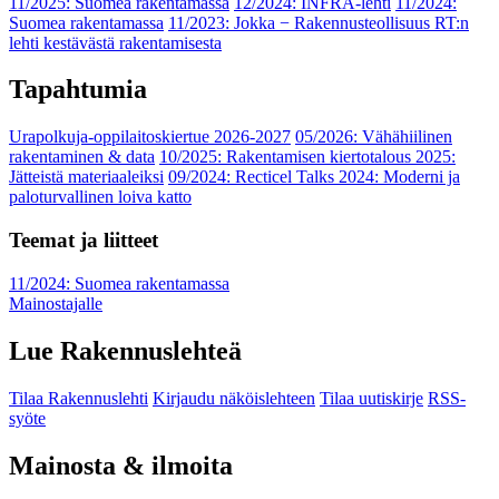
11/2025: Suomea rakentamassa
12/2024: INFRA-lehti
11/2024:
Suomea rakentamassa
11/2023: Jokka − Rakennusteollisuus RT:n
lehti kestävästä rakentamisesta
Tapahtumia
Urapolkuja-oppilaitoskiertue 2026-2027
05/2026: Vähähiilinen
rakentaminen & data
10/2025: Rakentamisen kiertotalous 2025:
Jätteistä materiaaleiksi
09/2024: Recticel Talks 2024: Moderni ja
paloturvallinen loiva katto
Teemat ja liitteet
11/2024: Suomea rakentamassa
Mainostajalle
Lue Rakennuslehteä
Tilaa Rakennuslehti
Kirjaudu näköislehteen
Tilaa uutiskirje
RSS-
syöte
Mainosta & ilmoita