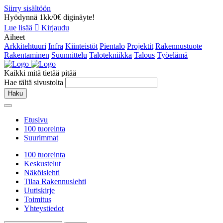
Siirry sisältöön
Hyödynnä 1kk/0€ diginäyte!
Lue lisää
Kirjaudu
Aiheet
Arkkitehtuuri
Infra
Kiinteistöt
Pientalo
Projektit
Rakennustuote
Rakentaminen
Suunnittelu
Talotekniikka
Talous
Työelämä
Kaikki mitä tietää pitää
Hae tältä sivustolta
Haku
Etusivu
100 tuoreinta
Suurimmat
100 tuoreinta
Keskustelut
Näköislehti
Tilaa Rakennuslehti
Uutiskirje
Toimitus
Yhteystiedot