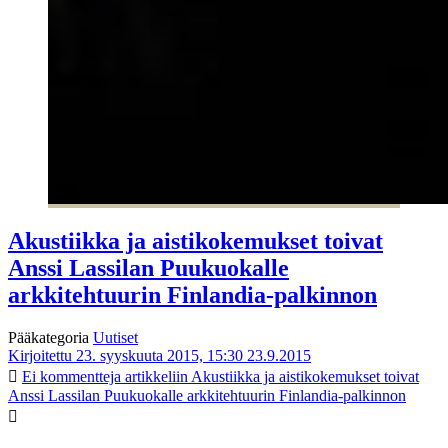
Akustiikka ja aistikokemukset toivat
Anssi Lassilan Puukuokalle
arkkitehtuurin Finlandia-palkinnon
Pääkategoria
Uutiset
Kirjoitettu 23. syyskuuta 2015, 15:30
23.9.2015
Ei kommentteja
artikkeliin Akustiikka ja aistikokemukset toivat
Anssi Lassilan Puukuokalle arkkitehtuurin Finlandia-palkinnon