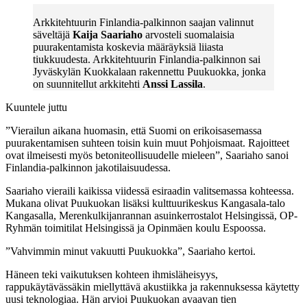
Arkkitehtuurin Finlandia-palkinnon saajan valinnut
säveltäjä
Kaija Saariaho
arvosteli suomalaisia
puurakentamista koskevia määräyksiä liiasta
tiukkuudesta. Arkkitehtuurin Finlandia-palkinnon sai
Jyväskylän Kuokkalaan rakennettu Puukuokka, jonka
on suunnitellut arkkitehti
Anssi Lassila
.
Kuuntele juttu
”Vierailun aikana huomasin, että Suomi on erikoisasemassa
puurakentamisen suhteen toisin kuin muut Pohjoismaat. Rajoitteet
ovat ilmeisesti myös betoniteollisuudelle mieleen”, Saariaho sanoi
Finlandia-palkinnon jakotilaisuudessa.
Saariaho vieraili kaikissa viidessä esiraadin valitsemassa kohteessa.
Mukana olivat Puukuokan lisäksi kulttuurikeskus Kangasala-talo
Kangasalla, Merenkulkijanrannan asuinkerrostalot Helsingissä, OP-
Ryhmän toimitilat Helsingissä ja Opinmäen koulu Espoossa.
”Vahvimmin minut vakuutti Puukuokka”, Saariaho kertoi.
Häneen teki vaikutuksen kohteen ihmisläheisyys,
rappukäytävässäkin miellyttävä akustiikka ja rakennuksessa käytetty
uusi teknologiaa. Hän arvioi Puukuokan avaavan tien