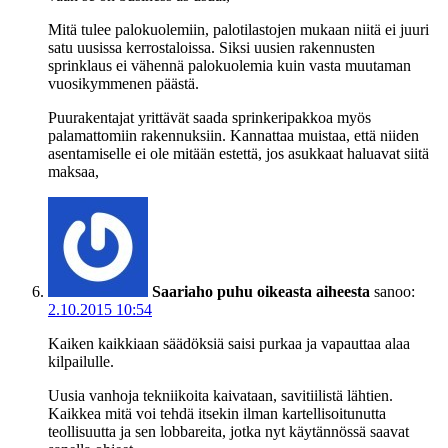
Mitä tulee palokuolemiin, palotilastojen mukaan niitä ei juuri
satu uusissa kerrostaloissa. Siksi uusien rakennusten
sprinklaus ei vähennä palokuolemia kuin vasta muutaman
vuosikymmenen päästä.
Puurakentajat yrittävät saada sprinkeripakkoa myös
palamattomiin rakennuksiin. Kannattaa muistaa, että niiden
asentamiselle ei ole mitään estettä, jos asukkaat haluavat siitä
maksaa,
Saariaho puhu oikeasta aiheesta
sanoo:
2.10.2015 10:54
Kaiken kaikkiaan säädöksiä saisi purkaa ja vapauttaa alaa
kilpailulle.
Uusia vanhoja tekniikoita kaivataan, savitiilistä lähtien.
Kaikkea mitä voi tehdä itsekin ilman kartellisoitunutta
teollisuutta ja sen lobbareita, jotka nyt käytännössä saavat