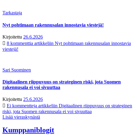
Tarkastaja
Nyt pohtimaan rakennusalan innostavia viestejä!
Kirjoitettu
26.6.2026
8 kommenttia
artikkeliin Nyt pohtimaan rakennusalan innostavia
viestejä!
Sari Suominen
Digitaalinen riippuvuus on strateginen riski, jota Suomen
rakennusala ei voi sivuuttaa
Kirjoitettu
25.6.2026
Ei kommentteja
artikkeliin Digitaalinen riippuvuus on strateginen
riski, jota Suomen rakennusala ei voi sivuuttaa
Lisää vieraskynästä
Kumppaniblogit