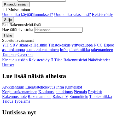
Kirjaudu sisään
Muista minut
Unohditko käyttäjätunnuksesi?
Unohditko salasanasi?
Rekisteröidy
Sulje
Etsi Rakennuslehti.fistä
Hae tältä sivustolta
Haku
Suositut avainsanat
YIT
SRV
skanska
Helsinki
Tilastokeskus
yrityskauppa
NCC
Espoo
asuntokauppa
asuntorakentaminen
Infra
talotekniikka
rakentaminen
Tampere
Caverion
Kirjaudu sisään
Rekisteröidy
Tilaa Rakennuslehti
Näköislehdet
Uutiset
Lue lisää näistä aiheista
Arkkitehtuuri
Energiatehokkuus
Infra
Kiinteistöt
Korjausrakentaminen
Koulutus ja tutkimus
Pientalo
Projektit
Rakennustuote
Rakentaminen
RaksaTV
Suunnittelu
Talotekniikka
Talous
Työelämä
Uutisissa nyt