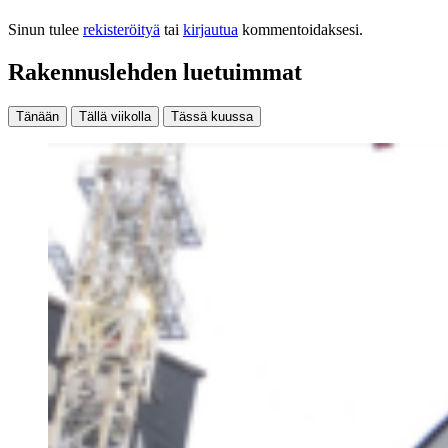
Sinun tulee
rekisteröityä
tai
kirjautua
kommentoidaksesi.
Rakennuslehden luetuimmat
Tänään
Tällä viikolla
Tässä kuussa