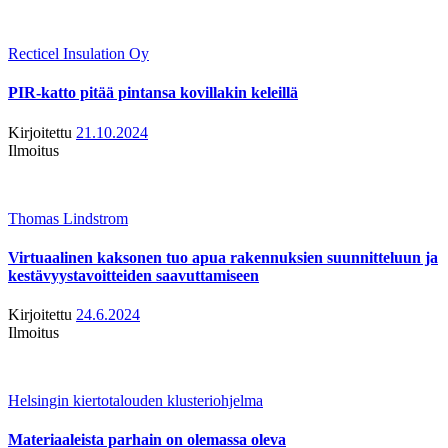
Recticel Insulation Oy
PIR-katto pitää pintansa kovillakin keleillä
Kirjoitettu
21.10.2024
Ilmoitus
Thomas Lindstrom
Virtuaalinen kaksonen tuo apua rakennuksien suunnitteluun ja
kestävyystavoitteiden saavuttamiseen
Kirjoitettu
24.6.2024
Ilmoitus
Helsingin kiertotalouden klusteriohjelma
Materiaaleista parhain on olemassa oleva