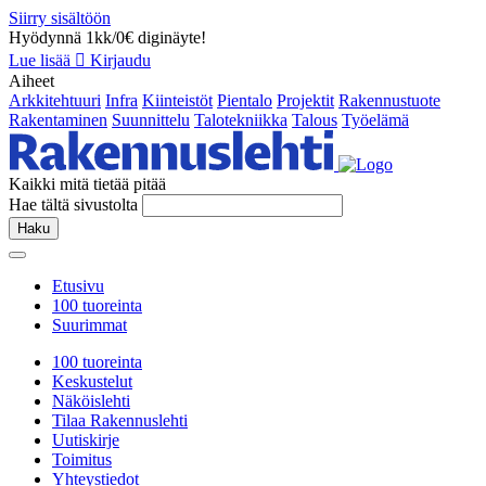
Siirry sisältöön
Hyödynnä 1kk/0€ diginäyte!
Lue lisää
Kirjaudu
Aiheet
Arkkitehtuuri
Infra
Kiinteistöt
Pientalo
Projektit
Rakennustuote
Rakentaminen
Suunnittelu
Talotekniikka
Talous
Työelämä
Kaikki mitä tietää pitää
Hae tältä sivustolta
Haku
Etusivu
100 tuoreinta
Suurimmat
100 tuoreinta
Keskustelut
Näköislehti
Tilaa Rakennuslehti
Uutiskirje
Toimitus
Yhteystiedot