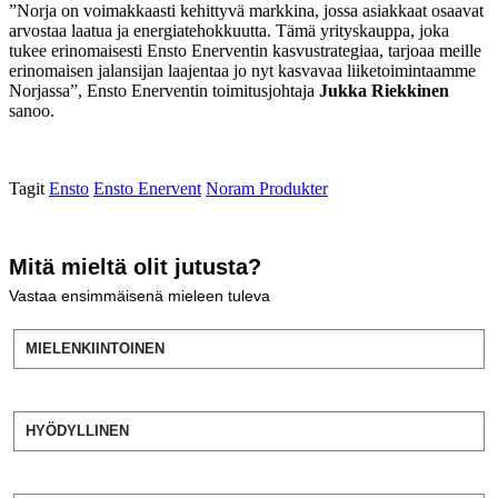
”Norja on voimakkaasti kehittyvä markkina, jossa asiakkaat osaavat
arvostaa laatua ja energiatehokkuutta. Tämä yrityskauppa, joka
tukee erinomaisesti Ensto Enerventin kasvustrategiaa, tarjoaa meille
erinomaisen jalansijan laajentaa jo nyt kasvavaa liiketoimintaamme
Norjassa”, Ensto Enerventin toimitusjohtaja
Jukka Riekkinen
sanoo.
Tagit
Ensto
Ensto Enervent
Noram Produkter
Mitä mieltä olit jutusta?
Vastaa ensimmäisenä mieleen tuleva
MIELENKIINTOINEN
HYÖDYLLINEN