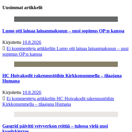
Uusimmat artikkelit
Lumo otti lainaa lainanmaksuun – uusi sopimus OP:n kanssa
Kirjoitettu
10.8.2026
Ei kommentteja
artikkeliin Lumo otti lainaa lainanmaksuun – uusi
sopimus OP:n kanssa
HC Hoivakodit rakennustöihin Kirkkonummella – tilaajana
Humana
Kirjoitettu
10.8.2026
Ei kommentteja
artikkeliin HC Hoivakodit rakennustöihin
Kirkkonummella – tilaajana Humana
Gasgrid päivitti vetyverkon reittiä – tulossa vielä uusi
kyselykierros