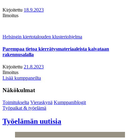
Kirjoitettu
18.9.2023
Ilmoitus
Helsingin kiertotalouden klusteriohjelma
Parempaa tietoa kierrätysmateriaaleista kaivataan
rakennusalalla
Kirjoitettu
21.8.2023
Ilmoitus
Lisää kumppaneilta
Näkökulmat
Toimitukselta
Vieraskynä
Kumppaniblogit
Työpaikat & työelämä
Työelämän uutisia