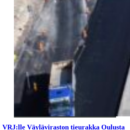
VRJ:lle Väyläviraston tieurakka Oulusta