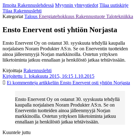
Ilmoita Rakennuslehdessä
Myynnin yhteystiedot
Tilaa uutiskirje
Tilaa Rakennuslehti
Kategoriat
Talous
Energiatehokkuus
Rakennustuote
Talotekniikka
Ensto Enervent osti yhtiön Norjasta
Ensto Enervent Oy on ostanut 30. syyskuuta tehdyllä kaupalla
norjalaisen Noram Produkter AS:n. Se on Enerventin tuotteiden
ainoa jälleenmyyjä Norjan markkinoilla. Ostetun yrityksen
liiketoiminta jatkuu ennallaan ja henkilöstö jatkaa tehtävissään.
Kirjoittaja
Rakennuslehti
Kirjoitettu 1. lokakuuta 2015, 16:15
1.10.2015
Ei kommentteja
artikkeliin Ensto Enervent osti yhtiön Norjasta
Ensto Enervent Oy on ostanut 30. syyskuuta tehdyllä
kaupalla norjalaisen Noram Produkter AS:n. Se on
Enerventin tuotteiden ainoa jälleenmyyjä Norjan
markkinoilla. Ostetun yrityksen liiketoiminta jatkuu
ennallaan ja henkilöstö jatkaa tehtävissään.
Kuuntele juttu