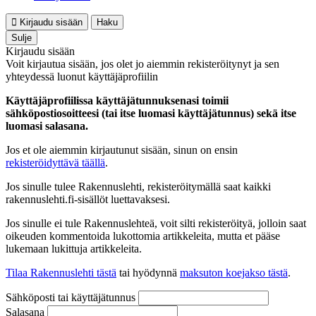
Kirjaudu sisään
Haku
Sulje
Kirjaudu sisään
Voit kirjautua sisään, jos olet jo aiemmin rekisteröitynyt ja sen
yhteydessä luonut käyttäjäprofiilin
Käyttäjäprofiilissa käyttäjätunnuksenasi toimii
sähköpostiosoitteesi (tai itse luomasi käyttäjätunnus) sekä itse
luomasi salasana.
Jos et ole aiemmin kirjautunut sisään, sinun on ensin
rekisteröidyttävä täällä
.
Jos sinulle tulee Rakennuslehti, rekisteröitymällä saat kaikki
rakennuslehti.fi-sisällöt luettavaksesi.
Jos sinulle ei tule Rakennuslehteä, voit silti rekisteröityä, jolloin saat
oikeuden kommentoida lukottomia artikkeleita, mutta et pääse
lukemaan lukittuja artikkeleita.
Tilaa Rakennuslehti tästä
tai hyödynnä
maksuton koejakso tästä
.
Sähköposti tai käyttäjätunnus
Salasana