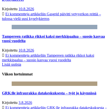
Kirjoitettu
10.8.2026
Ei kommentteja
artikkeliin Gasgrid päivitti vetyverkon reittiä –
tulossa vielä uusi kyselykierros
Tampereen ratikka rikkoi kaksi merkkipaalua – suosio kasvaa
vuosi vuodelta
Kirjoitettu
10.8.2026
Ei kommentteja
artikkeliin Tampereen ratikka rikkoi kaksi
merkkipaalua – suosio kasvaa vuosi vuodelta
Lisää uutisia
Viikon luetuimmat
GRK:lle infraurakka datakeskuksesta – työt jo käynnissä
Kirjoitettu
3.8.2026
Ei kommentteja
artikkeliin GRK:lle infraurakka datakeskuksesta –