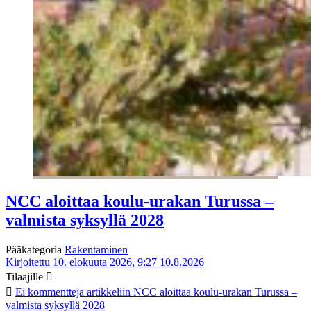
NCC aloittaa koulu-urakan Turussa –
valmista syksyllä 2028
Pääkategoria
Rakentaminen
Kirjoitettu 10. elokuuta 2026, 9:27
10.8.2026
Tilaajille
Ei kommentteja
artikkeliin NCC aloittaa koulu-urakan Turussa –
valmista syksyllä 2028