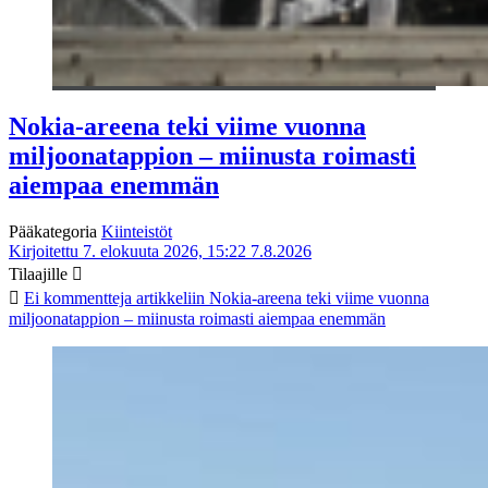
Nokia-areena teki viime vuonna
miljoonatappion – miinusta roimasti
aiempaa enemmän
Pääkategoria
Kiinteistöt
Kirjoitettu 7. elokuuta 2026, 15:22
7.8.2026
Tilaajille
Ei kommentteja
artikkeliin Nokia-areena teki viime vuonna
miljoonatappion – miinusta roimasti aiempaa enemmän