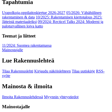
Tapahtumia
Urapolkuja-oppilaitoskiertue 2026-2027
05/2026: Vähähiilinen
rakentaminen & data
10/2025: Rakentamisen kiertotalous 2025:
Jätteistä materiaaleiksi
09/2024: Recticel Talks 2024: Moderni ja
paloturvallinen loiva katto
Teemat ja liitteet
11/2024: Suomea rakentamassa
Mainostajalle
Lue Rakennuslehteä
Tilaa Rakennuslehti
Kirjaudu näköislehteen
Tilaa uutiskirje
RSS-
syöte
Mainosta & ilmoita
Ilmoita Rakennuslehdessä
Myynnin yhteystiedot
Mainostajalle