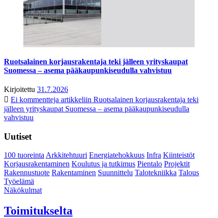
Ruotsalainen korjausrakentaja teki jälleen yrityskaupat
Suomessa – asema pääkaupunkiseudulla vahvistuu
Kirjoitettu
31.7.2026
Ei kommentteja
artikkeliin Ruotsalainen korjausrakentaja teki
jälleen yrityskaupat Suomessa – asema pääkaupunkiseudulla
vahvistuu
Uutiset
100 tuoreinta
Arkkitehtuuri
Energiatehokkuus
Infra
Kiinteistöt
Korjausrakentaminen
Koulutus ja tutkimus
Pientalo
Projektit
Rakennustuote
Rakentaminen
Suunnittelu
Talotekniikka
Talous
Työelämä
Näkökulmat
Toimitukselta