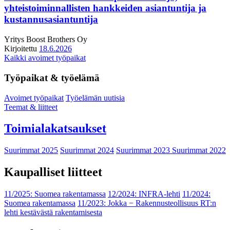
yhteistoiminnallisten hankkeiden asiantuntija ja
kustannusasiantuntija
Yritys
Boost Brothers Oy
Kirjoitettu
18.6.2026
Kaikki avoimet työpaikat
Työpaikat & työelämä
Avoimet työpaikat
Työelämän uutisia
Teemat & liitteet
Toimialakatsaukset
Suurimmat 2025
Suurimmat 2024
Suurimmat 2023
Suurimmat 2022
Kaupalliset liitteet
11/2025: Suomea rakentamassa
12/2024: INFRA-lehti
11/2024:
Suomea rakentamassa
11/2023: Jokka − Rakennusteollisuus RT:n
lehti kestävästä rakentamisesta