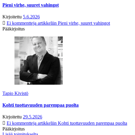
Pieni virhe, suuret vahingot
Kirjoitettu
5.6.2026
Ei kommentteja
artikkeliin Pieni virhe, suuret vahingot
Pääkirjoitus
Tapio Kivistö
Kohti tuottavuuden parempaa puolta
Kirjoitettu
29.5.2026
Ei kommentteja
artikkeliin Kohti tuottavuuden parempaa puolta
Pääkirjoitus
Lisää toimitukselta