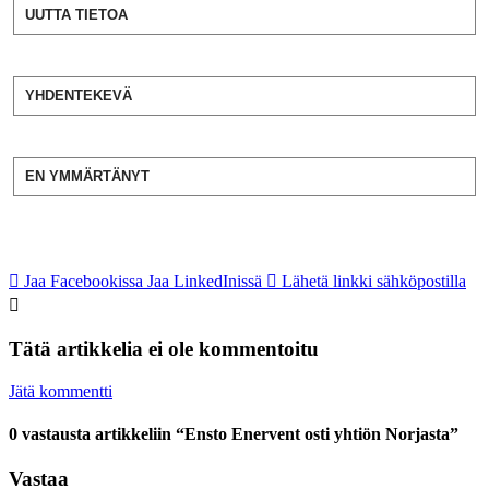
UUTTA TIETOA
YHDENTEKEVÄ
EN YMMÄRTÄNYT
Jaa Facebookissa
Jaa LinkedInissä
Lähetä linkki sähköpostilla
Tätä artikkelia ei ole kommentoitu
Jätä kommentti
0 vastausta artikkeliin “Ensto Enervent osti yhtiön Norjasta”
Vastaa