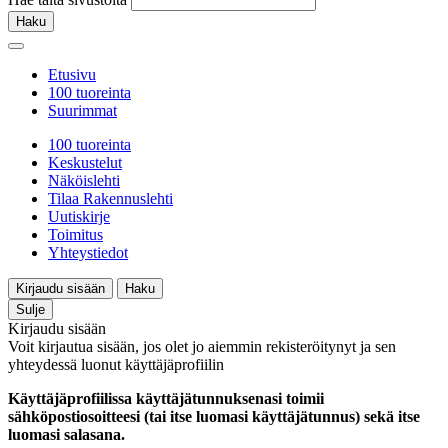
Haku
Etusivu
100 tuoreinta
Suurimmat
100 tuoreinta
Keskustelut
Näköislehti
Tilaa Rakennuslehti
Uutiskirje
Toimitus
Yhteystiedot
Kirjaudu sisään
Haku
Sulje
Kirjaudu sisään
Voit kirjautua sisään, jos olet jo aiemmin rekisteröitynyt ja sen
yhteydessä luonut käyttäjäprofiilin
Käyttäjäprofiilissa käyttäjätunnuksenasi toimii
sähköpostiosoitteesi (tai itse luomasi käyttäjätunnus) sekä itse
luomasi salasana.