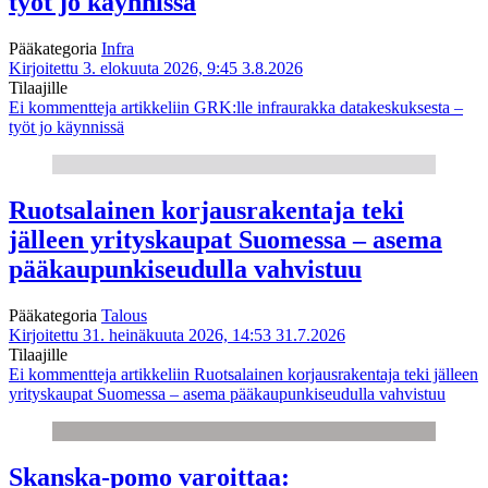
työt jo käynnissä
Pääkategoria
Infra
Kirjoitettu 3. elokuuta 2026, 9:45
3.8.2026
Tilaajille
Ei kommentteja
artikkeliin GRK:lle infraurakka datakeskuksesta –
työt jo käynnissä
Ruotsalainen korjausrakentaja teki
jälleen yrityskaupat Suomessa – asema
pääkaupunkiseudulla vahvistuu
Pääkategoria
Talous
Kirjoitettu 31. heinäkuuta 2026, 14:53
31.7.2026
Tilaajille
Ei kommentteja
artikkeliin Ruotsalainen korjausrakentaja teki jälleen
yrityskaupat Suomessa – asema pääkaupunkiseudulla vahvistuu
Skanska-pomo varoittaa: