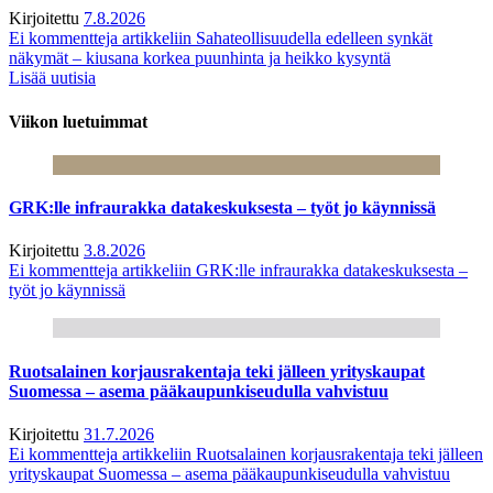
Kirjoitettu
7.8.2026
Ei kommentteja
artikkeliin Sahateollisuudella edelleen synkät
näkymät – kiusana korkea puunhinta ja heikko kysyntä
Lisää uutisia
Viikon luetuimmat
GRK:lle infraurakka datakeskuksesta – työt jo käynnissä
Kirjoitettu
3.8.2026
Ei kommentteja
artikkeliin GRK:lle infraurakka datakeskuksesta –
työt jo käynnissä
Ruotsalainen korjausrakentaja teki jälleen yrityskaupat
Suomessa – asema pääkaupunkiseudulla vahvistuu
Kirjoitettu
31.7.2026
Ei kommentteja
artikkeliin Ruotsalainen korjausrakentaja teki jälleen
yrityskaupat Suomessa – asema pääkaupunkiseudulla vahvistuu