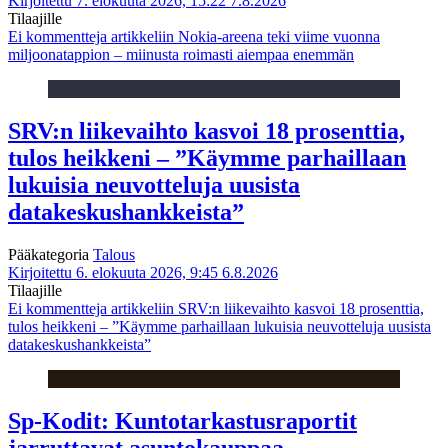
Kirjoitettu 7. elokuuta 2026, 15:22
7.8.2026
Tilaajille
Ei kommentteja
artikkeliin Nokia-areena teki viime vuonna
miljoonatappion – miinusta roimasti aiempaa enemmän
SRV:n liikevaihto kasvoi 18 prosenttia,
tulos heikkeni – ”Käymme parhaillaan
lukuisia neuvotteluja uusista
datakeskushankkeista”
Pääkategoria
Talous
Kirjoitettu 6. elokuuta 2026, 9:45
6.8.2026
Tilaajille
Ei kommentteja
artikkeliin SRV:n liikevaihto kasvoi 18 prosenttia,
tulos heikkeni – ”Käymme parhaillaan lukuisia neuvotteluja uusista
datakeskushankkeista”
Sp-Kodit: Kuntotarkastusraportit
jarruttavat asuntokauppaa