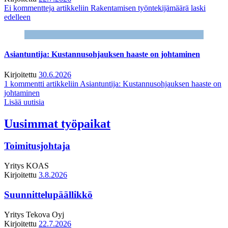
Ei kommentteja
artikkeliin Rakentamisen työntekijämäärä laski
edelleen
Asiantuntija: Kustannusohjauksen haaste on johtaminen
Kirjoitettu
30.6.2026
1 kommentti
artikkeliin Asiantuntija: Kustannusohjauksen haaste on
johtaminen
Lisää uutisia
Uusimmat työpaikat
Toimitusjohtaja
Yritys
KOAS
Kirjoitettu
3.8.2026
Suunnittelupäällikkö
Yritys
Tekova Oyj
Kirjoitettu
22.7.2026