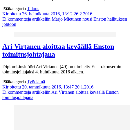
Pääkategoria
Talous
Kirjoitettu 26. helmikuuta 2016, 13:12
26.2.2016
Ei kommentteja
artikkeliin Marjo Miettinen nousi Enston hallituksen
johtoon
Ari Virtanen aloittaa keväällä Enston
toimitusjohtajana
Diplomi-insinööri Ari Virtanen (49) on nimitetty Ensto-konsernin
toimitusjohtajaksi 4. huhtikuuta 2016 alkaen.
Pääkategoria
Työelämä
Kirjoitettu 20. tammikuuta 2016, 13:47
20.1.2016
Ei kommentteja
artikkeliin Ari Virtanen aloittaa keväällä Enston
toimitusjohtajana