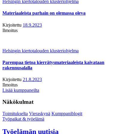
Helsingin kiertotalouden klusteriohjelma
Materiaaleista parhain on olemassa oleva
Kirjoitettu
18.9.2023
Ilmoitus
Helsingin kiertotalouden klusteriohjelma
Parempaa tietoa kierrätysmateriaaleista kaivataan
rakennusalalla
Kirjoitettu
21.8.2023
Ilmoitus
Lisää kumppaneilta
Näkökulmat
Toimitukselta
Vieraskynä
Kumppaniblogit
Työpaikat & työelämä
Työelämän uutisia