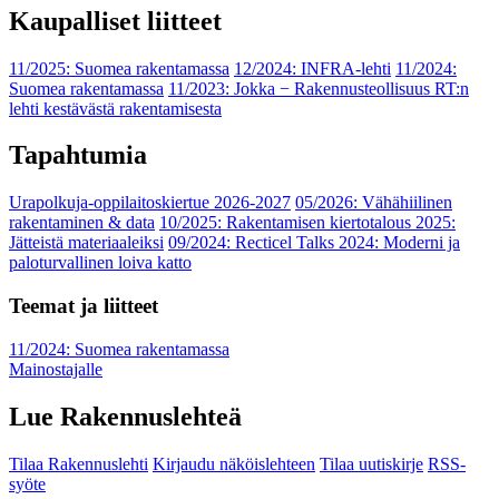
Kaupalliset liitteet
11/2025: Suomea rakentamassa
12/2024: INFRA-lehti
11/2024:
Suomea rakentamassa
11/2023: Jokka − Rakennusteollisuus RT:n
lehti kestävästä rakentamisesta
Tapahtumia
Urapolkuja-oppilaitoskiertue 2026-2027
05/2026: Vähähiilinen
rakentaminen & data
10/2025: Rakentamisen kiertotalous 2025:
Jätteistä materiaaleiksi
09/2024: Recticel Talks 2024: Moderni ja
paloturvallinen loiva katto
Teemat ja liitteet
11/2024: Suomea rakentamassa
Mainostajalle
Lue Rakennuslehteä
Tilaa Rakennuslehti
Kirjaudu näköislehteen
Tilaa uutiskirje
RSS-
syöte