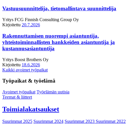
Vastuusuunnittelija, tietomallintava suunnittelija
Yritys
FCG Finnish Consulting Group Oy
Kirjoitettu
20.7.2026
Rakennuttamisen nuorempi asiantuntija,
yhteistoiminnallisten hankkeiden asiantuntija ja
kustannusasiantuntija
Yritys
Boost Brothers Oy
Kirjoitettu
18.6.2026
Kaikki avoimet työpaikat
Työpaikat & työelämä
Avoimet työpaikat
Työelämän uutisia
Teemat & liitteet
Toimialakatsaukset
Suurimmat 2025
Suurimmat 2024
Suurimmat 2023
Suurimmat 2022