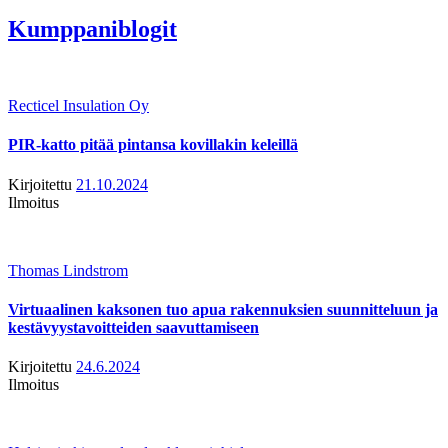
Kumppaniblogit
Recticel Insulation Oy
PIR-katto pitää pintansa kovillakin keleillä
Kirjoitettu
21.10.2024
Ilmoitus
Thomas Lindstrom
Virtuaalinen kaksonen tuo apua rakennuksien suunnitteluun ja
kestävyystavoitteiden saavuttamiseen
Kirjoitettu
24.6.2024
Ilmoitus