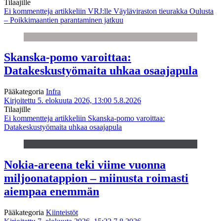
Tilaajille
Ei kommentteja
artikkeliin VRJ:lle Väyläviraston tieurakka Oulusta
– Poikkimaantien parantaminen jatkuu
Skanska-pomo varoittaa:
Datakeskustyömaita uhkaa osaajapula
Pääkategoria
Infra
Kirjoitettu 5. elokuuta 2026, 13:00
5.8.2026
Tilaajille
Ei kommentteja
artikkeliin Skanska-pomo varoittaa:
Datakeskustyömaita uhkaa osaajapula
Nokia-areena teki viime vuonna
miljoonatappion – miinusta roimasti
aiempaa enemmän
Pääkategoria
Kiinteistöt