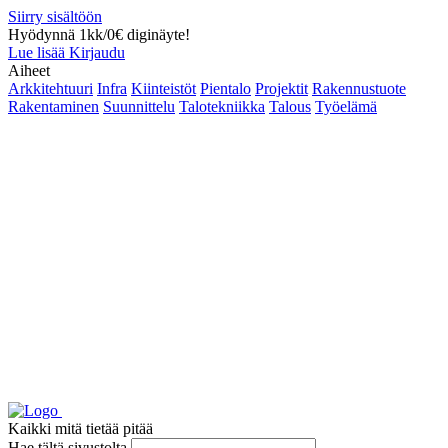
Siirry sisältöön
Hyödynnä 1kk/0€ diginäyte!
Lue lisää
Kirjaudu
Aiheet
Arkkitehtuuri
Infra
Kiinteistöt
Pientalo
Projektit
Rakennustuote
Rakentaminen
Suunnittelu
Talotekniikka
Talous
Työelämä
Kaikki mitä tietää pitää
Hae tältä sivustolta