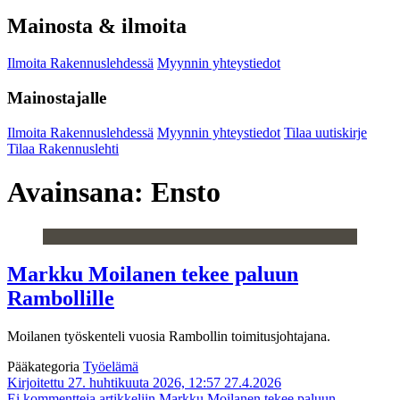
Mainosta & ilmoita
Ilmoita Rakennuslehdessä
Myynnin yhteystiedot
Mainostajalle
Ilmoita Rakennuslehdessä
Myynnin yhteystiedot
Tilaa uutiskirje
Tilaa Rakennuslehti
Avainsana:
Ensto
Markku Moilanen tekee paluun
Rambollille
Moilanen työskenteli vuosia Rambollin toimitusjohtajana.
Pääkategoria
Työelämä
Kirjoitettu 27. huhtikuuta 2026, 12:57
27.4.2026
Ei kommentteja
artikkeliin Markku Moilanen tekee paluun