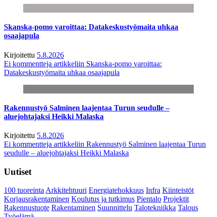
Skanska-pomo varoittaa: Datakeskustyömaita uhkaa
osaajapula
Kirjoitettu
5.8.2026
Ei kommentteja
artikkeliin Skanska-pomo varoittaa:
Datakeskustyömaita uhkaa osaajapula
Rakennustyö Salminen laajentaa Turun seudulle –
aluejohtajaksi Heikki Malaska
Kirjoitettu
5.8.2026
Ei kommentteja
artikkeliin Rakennustyö Salminen laajentaa Turun
seudulle – aluejohtajaksi Heikki Malaska
Uutiset
100 tuoreinta
Arkkitehtuuri
Energiatehokkuus
Infra
Kiinteistöt
Korjausrakentaminen
Koulutus ja tutkimus
Pientalo
Projektit
Rakennustuote
Rakentaminen
Suunnittelu
Talotekniikka
Talous
Työelämä