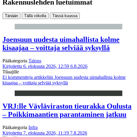
Rakennuslehden luetuimmat
Tänään
Tällä viikolla
Tässä kuussa
Joensuun uudesta uimahallista kolme
kisaajaa – voittaja selviää syksyllä
Pääkategoria
Talous
Kirjoitettu 6. elokuuta 2026, 12:59
6.8.2026
Tilaajille
Ei kommentteja
artikkeliin Joensuun uudesta uimahallista kolme
kisaajaa – voittaja selviää syksyllä
VRJ:lle Väyläviraston tieurakka Oulusta
– Poikkimaantien parantaminen jatkuu
Pääkategoria
Infra
Kirjoitettu 7. elokuuta 2026, 11:19
7.8.2026