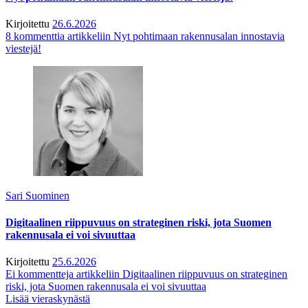
Kirjoitettu
26.6.2026
8 kommenttia
artikkeliin Nyt pohtimaan rakennusalan innostavia
viestejä!
Sari Suominen
Digitaalinen riippuvuus on strateginen riski, jota Suomen
rakennusala ei voi sivuuttaa
Kirjoitettu
25.6.2026
Ei kommentteja
artikkeliin Digitaalinen riippuvuus on strateginen
riski, jota Suomen rakennusala ei voi sivuuttaa
Lisää vieraskynästä