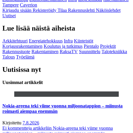
Tampere
Caverion
Kirjaudu sisään
Rekisteröidy
Tilaa Rakennuslehti
Näköislehdet
Uutiset
Lue lisää näistä aiheista
Arkkitehtuuri
Energiatehokkuus
Infra
Kiinteistöt
Korjausrakentaminen
Koulutus ja tutkimus
Pientalo
Projektit
Rakennustuote
Rakentaminen
RaksaTV
Suunnittelu
Talotekniikka
Talous
Työelämä
Uutisissa nyt
Uusimmat artikkelit
Nokia-areena teki viime vuonna miljoonatappion – miinusta
roimasti aiempaa enemmän
Kirjoitettu
7.8.2026
Ei kommentteja
artikkeliin Nokia-areena teki viime vuonna