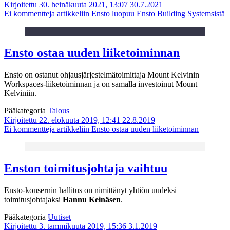
Kirjoitettu 30. heinäkuuta 2021, 13:07
30.7.2021
Ei kommentteja
artikkeliin Ensto luopuu Ensto Building Systemsistä
Ensto ostaa uuden liiketoiminnan
Ensto on ostanut ohjausjärjestelmätoimittaja Mount Kelvinin
Workspaces-liiketoiminnan ja on samalla investoinut Mount
Kelviniin.
Pääkategoria
Talous
Kirjoitettu 22. elokuuta 2019, 12:41
22.8.2019
Ei kommentteja
artikkeliin Ensto ostaa uuden liiketoiminnan
Enston toimitusjohtaja vaihtuu
Ensto-konsernin hallitus on nimittänyt yhtiön uudeksi
toimitusjohtajaksi
Hannu Keinäsen
.
Pääkategoria
Uutiset
Kirjoitettu 3. tammikuuta 2019, 15:36
3.1.2019