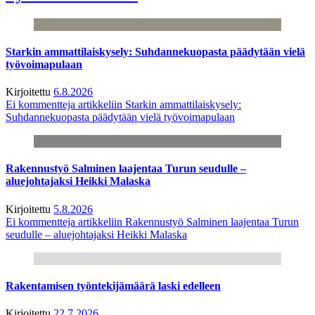
Starkin ammattilaiskysely: Suhdannekuopasta päädytään vielä
työvoimapulaan
Kirjoitettu
6.8.2026
Ei kommentteja
artikkeliin Starkin ammattilaiskysely:
Suhdannekuopasta päädytään vielä työvoimapulaan
Rakennustyö Salminen laajentaa Turun seudulle –
aluejohtajaksi Heikki Malaska
Kirjoitettu
5.8.2026
Ei kommentteja
artikkeliin Rakennustyö Salminen laajentaa Turun
seudulle – aluejohtajaksi Heikki Malaska
Rakentamisen työntekijämäärä laski edelleen
Kirjoitettu
22.7.2026