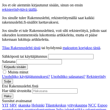
Jos et ole aiemmin kirjautunut sisään, sinun on ensin
rekisteröidyttävä täällä
.
Jos sinulle tulee Rakennuslehti, rekisteröitymällä saat kaikki
rakennuslehti.fi-sisällöt luettavaksesi.
Jos sinulle ei tule Rakennuslehteä, voit silti rekisteröityä, jolloin saat
oikeuden kommentoida lukottomia artikkeleita, mutta et pääse
lukemaan lukittuja artikkeleita.
Tilaa Rakennuslehti tästä
tai hyödynnä
maksuton koejakso tästä
.
Sähköposti tai käyttäjätunnus
Salasana
Kirjaudu sisään
Muista minut
Unohditko käyttäjätunnuksesi?
Unohditko salasanasi?
Rekisteröidy
Sulje
Etsi Rakennuslehti.fistä
Hae tältä sivustolta
Haku
Suositut avainsanat
YIT
SRV
skanska
Helsinki
Tilastokeskus
yrityskauppa
NCC
Espoo
asuntokauppa
asuntorakentaminen
Infra
talotekniikka
rakentaminen