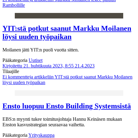
Rambollille
YIT:stä potkut saanut Markku Moilanen
löysi uuden työpaikan
Moilanen jätti YIT:n puoli vuotta sitten.
Pääkategoria
Uutiset
Kirjoitettu 21. huhtikuuta 2023, 8:55
21.4.2023
Tilaajille
Ei kommentteja
artikkeliin YIT:stä potkut saanut Markku Moilanen
löysi uuden työpaikan
Ensto luopuu Ensto Building Systemsistä
EBS:n myynti tukee toimitusjohtaja Hannu Keinäsen mukaan
Enston kasvustrategian seuraavaa vaihetta.
Pääkategoria
Yrityskauppa