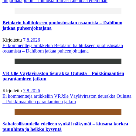
miljoonatappion – miinusta roimasti aiempaa enemmän
Betolarin hallitukseen puolustusalan osaamista – Dahlbom
jatkaa puheenjohtajana
Kirjoitettu
7.8.2026
Ei kommentteja
artikkeliin Betolarin hallitukseen puolustusalan
osaamista – Dahlbom jatkaa puheenjohtajana
VRJ:lle Väyläviraston tieurakka Oulusta – Poikkimaantien
parantaminen jatkuu
Kirjoitettu
7.8.2026
Ei kommentteja
artikkeliin VRJ:lle Väyläviraston tieurakka Oulusta
– Poikkimaantien parantaminen jatkuu
Sahateollisuudella edelleen synkät näkymät – kiusana korkea
puunhinta ja heikko kysyntä