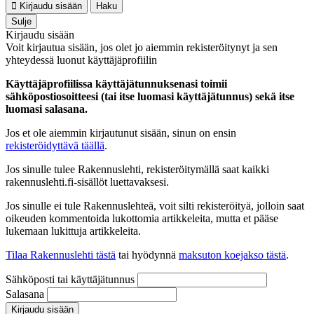
Kirjaudu sisään
Haku
Sulje
Kirjaudu sisään
Voit kirjautua sisään, jos olet jo aiemmin rekisteröitynyt ja sen
yhteydessä luonut käyttäjäprofiilin
Käyttäjäprofiilissa käyttäjätunnuksenasi toimii
sähköpostiosoitteesi (tai itse luomasi käyttäjätunnus) sekä itse
luomasi salasana.
Jos et ole aiemmin kirjautunut sisään, sinun on ensin
rekisteröidyttävä täällä
.
Jos sinulle tulee Rakennuslehti, rekisteröitymällä saat kaikki
rakennuslehti.fi-sisällöt luettavaksesi.
Jos sinulle ei tule Rakennuslehteä, voit silti rekisteröityä, jolloin saat
oikeuden kommentoida lukottomia artikkeleita, mutta et pääse
lukemaan lukittuja artikkeleita.
Tilaa Rakennuslehti tästä
tai hyödynnä
maksuton koejakso tästä
.
Sähköposti tai käyttäjätunnus
Salasana
Kirjaudu sisään