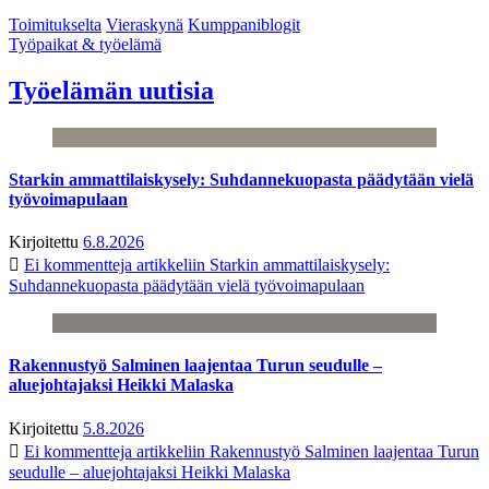
Toimitukselta
Vieraskynä
Kumppaniblogit
Työpaikat & työelämä
Työelämän uutisia
Starkin ammattilaiskysely: Suhdannekuopasta päädytään vielä
työvoimapulaan
Kirjoitettu
6.8.2026
Ei kommentteja
artikkeliin Starkin ammattilaiskysely:
Suhdannekuopasta päädytään vielä työvoimapulaan
Rakennustyö Salminen laajentaa Turun seudulle –
aluejohtajaksi Heikki Malaska
Kirjoitettu
5.8.2026
Ei kommentteja
artikkeliin Rakennustyö Salminen laajentaa Turun
seudulle – aluejohtajaksi Heikki Malaska