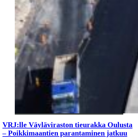
VRJ:lle Väyläviraston tieurakka Oulusta
– Poikkimaantien parantaminen jatkuu