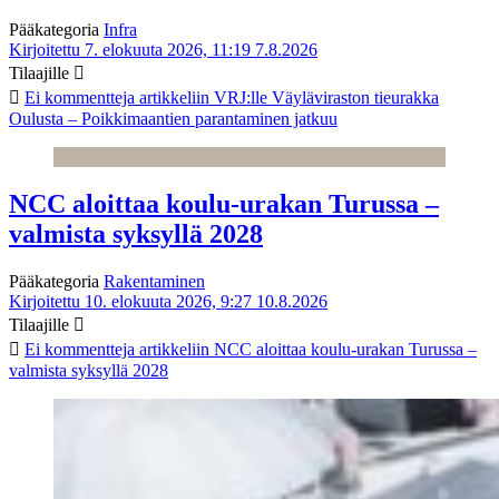
Pääkategoria
Infra
Kirjoitettu 7. elokuuta 2026, 11:19
7.8.2026
Tilaajille
Ei kommentteja
artikkeliin VRJ:lle Väyläviraston tieurakka
Oulusta – Poikkimaantien parantaminen jatkuu
NCC aloittaa koulu-urakan Turussa –
valmista syksyllä 2028
Pääkategoria
Rakentaminen
Kirjoitettu 10. elokuuta 2026, 9:27
10.8.2026
Tilaajille
Ei kommentteja
artikkeliin NCC aloittaa koulu-urakan Turussa –
valmista syksyllä 2028