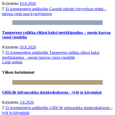
Kirjoitettu
10.8.2026
Ei kommentteja
artikkeliin Gasgrid päivitti vetyverkon reittiä –
tulossa vielä uusi kyselykierros
Tampereen ratikka rikkoi kaksi merkkipaalua – suosio kasvaa
vuosi vuodelta
Kirjoitettu
10.8.2026
Ei kommentteja
artikkeliin Tampereen ratikka rikkoi kaksi
merkkipaalua – suosio kasvaa vuosi vuodelta
Lisää uutisia
Viikon luetuimmat
GRK:lle infraurakka datakeskuksesta – työt jo käynnissä
Kirjoitettu
3.8.2026
Ei kommentteja
artikkeliin GRK:lle infraurakka datakeskuksesta –
työt jo käynnissä