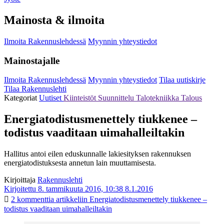
Mainosta & ilmoita
Ilmoita Rakennuslehdessä
Myynnin yhteystiedot
Mainostajalle
Ilmoita Rakennuslehdessä
Myynnin yhteystiedot
Tilaa uutiskirje
Tilaa Rakennuslehti
Kategoriat
Uutiset
Kiinteistöt
Suunnittelu
Talotekniikka
Talous
Energiatodistusmenettely tiukkenee –
todistus vaaditaan uimahalleiltakin
Hallitus antoi eilen eduskunnalle lakiesityksen rakennuksen
energiatodistuksesta annetun lain muuttamisesta.
Kirjoittaja
Rakennuslehti
Kirjoitettu 8. tammikuuta 2016, 10:38
8.1.2016
2 kommenttia
artikkeliin Energiatodistusmenettely tiukkenee –
todistus vaaditaan uimahalleiltakin