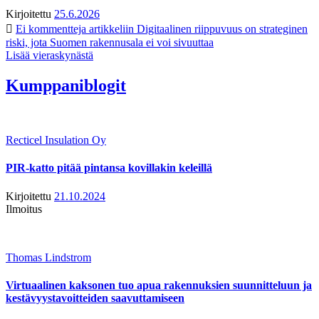
Kirjoitettu
25.6.2026
Ei kommentteja
artikkeliin Digitaalinen riippuvuus on strateginen
riski, jota Suomen rakennusala ei voi sivuuttaa
Lisää vieraskynästä
Kumppaniblogit
Recticel Insulation Oy
PIR-katto pitää pintansa kovillakin keleillä
Kirjoitettu
21.10.2024
Ilmoitus
Thomas Lindstrom
Virtuaalinen kaksonen tuo apua rakennuksien suunnitteluun ja
kestävyystavoitteiden saavuttamiseen