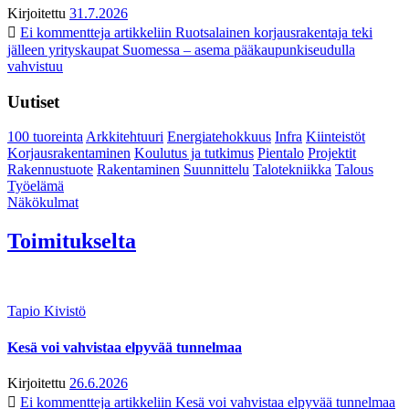
Kirjoitettu
31.7.2026
Ei kommentteja
artikkeliin Ruotsalainen korjausrakentaja teki
jälleen yrityskaupat Suomessa – asema pääkaupunkiseudulla
vahvistuu
Uutiset
100 tuoreinta
Arkkitehtuuri
Energiatehokkuus
Infra
Kiinteistöt
Korjausrakentaminen
Koulutus ja tutkimus
Pientalo
Projektit
Rakennustuote
Rakentaminen
Suunnittelu
Talotekniikka
Talous
Työelämä
Näkökulmat
Toimitukselta
Tapio Kivistö
Kesä voi vahvistaa elpyvää tunnelmaa
Kirjoitettu
26.6.2026
Ei kommentteja
artikkeliin Kesä voi vahvistaa elpyvää tunnelmaa