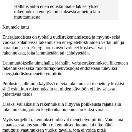
Hallitus antoi eilen eduskunnalle lakiesityksen
rakennuksen energiatodistuksesta annetun lain
muuttamisesta.
Kuuntele juttu
Energiatodistus on työkalu uudisrakentamisessa ja myynti- sekä
vuokraustilanteissa rakennusten energiatehokkuuden vertailuun ja
parantamiseen. Energiatodistusvelvoitteet koskevat vain
rakennuksia, joita lämmitetään tai jäähdytetään.
Lainmuutoksella uimahallit, jäähallit, varastorakennukset, liikenteen
rakennukset sekä moottoriajoneuvosuojat ehdotetaan tuleviksi
energiatodistusmenettelyn piiriin.
Puolustushallinnon käytössä olevia rakennuksia menettely koskisi
siltä osin, kun rakennuksiin tai niiden käyttöön ei liity salassa
pidettävää tietoa.
Lisäksi väliaikaisiin rakennuksiin liittyvää poikkeusta rajattaisiin
rakennuksiin, joiden käyttöaika on enintään kaksi vuotta.
Myös suojellut rakennukset tulisivat menettelyn piiriin. Vain siinä
tapauksessa, jos suojellun rakennuksen luonne tai ulkonäkö
muuttuisi vaatimuksen vuoksi tavalla, jota ei voida pitää