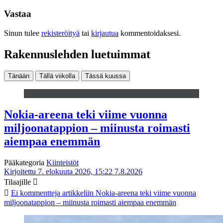
Vastaa
Sinun tulee
rekisteröityä
tai
kirjautua
kommentoidaksesi.
Rakennuslehden luetuimmat
Tänään
Tällä viikolla
Tässä kuussa
Nokia-areena teki viime vuonna
miljoonatappion – miinusta roimasti
aiempaa enemmän
Pääkategoria
Kiinteistöt
Kirjoitettu 7. elokuuta 2026, 15:22
7.8.2026
Tilaajille
Ei kommentteja
artikkeliin Nokia-areena teki viime vuonna
miljoonatappion – miinusta roimasti aiempaa enemmän