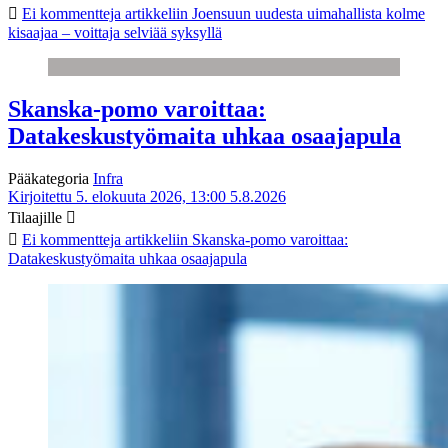
Ei kommentteja
artikkeliin Joensuun uudesta uimahallista kolme
kisaajaa – voittaja selviää syksyllä
Skanska-pomo varoittaa:
Datakeskustyömaita uhkaa osaajapula
Pääkategoria
Infra
Kirjoitettu 5. elokuuta 2026, 13:00
5.8.2026
Tilaajille
Ei kommentteja
artikkeliin Skanska-pomo varoittaa:
Datakeskustyömaita uhkaa osaajapula