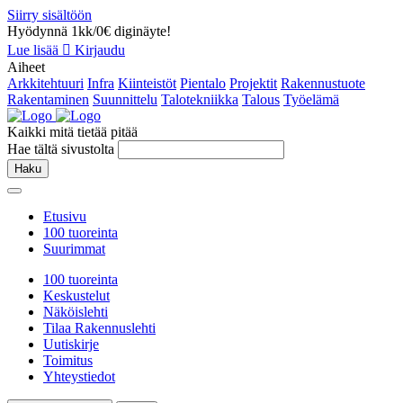
Siirry sisältöön
Hyödynnä 1kk/0€ diginäyte!
Lue lisää
Kirjaudu
Aiheet
Arkkitehtuuri
Infra
Kiinteistöt
Pientalo
Projektit
Rakennustuote
Rakentaminen
Suunnittelu
Talotekniikka
Talous
Työelämä
Kaikki mitä tietää pitää
Hae tältä sivustolta
Haku
Etusivu
100 tuoreinta
Suurimmat
100 tuoreinta
Keskustelut
Näköislehti
Tilaa Rakennuslehti
Uutiskirje
Toimitus
Yhteystiedot