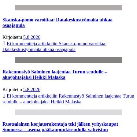
Skanska-pomo varoittaa: Datakeskustyömaita uhkaa
osaajapula
Kirjoitettu
5.8.2026
Ei kommentteja
artikkeliin Skanska-pomo varoittaa:
Datakeskustyömaita uhkaa osaajapula
Rakennustyö Salminen laajentaa Turun seudulle –
aluejohtajaksi Heikki Malaska
Kirjoitettu
5.8.2026
Ei kommentteja
artikkeliin Rakennustyö Salminen laajentaa Turun
seudulle – aluejohtajaksi Heikki Malaska
Ruotsalainen korjausrakentaja teki jälleen yrityskaupat
Suomessa – asema pääkaupunkiseudulla vahvistuu