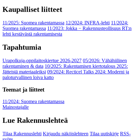
Kaupalliset liitteet
11/2025: Suomea rakentamassa
12/2024: INFRA-lehti
11/2024:
Suomea rakentamassa
11/2023: Jokka − Rakennusteollisuus RT:n
lehti kestävästä rakentamisesta
Tapahtumia
Urapolkuja-oppilaitoskiertue 2026-2027
05/2026: Vähähiilinen
rakentaminen & data
10/2025: Rakentamisen kiertotalous 2025:
Jätteistä materiaaleiksi
09/2024: Recticel Talks 2024: Moderni ja
paloturvallinen loiva katto
Teemat ja liitteet
11/2024: Suomea rakentamassa
Mainostajalle
Lue Rakennuslehteä
Tilaa Rakennuslehti
Kirjaudu näköislehteen
Tilaa uutiskirje
RSS-
syöte