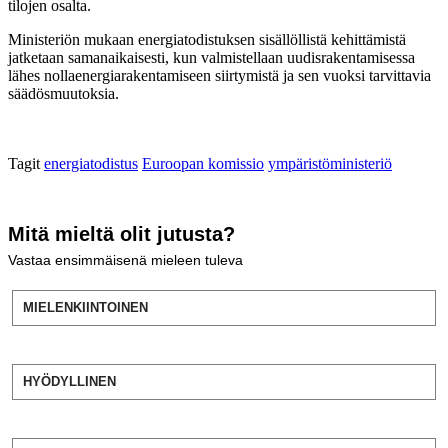
tilojen osalta.
Ministeriön mukaan energiatodistuksen sisällöllistä kehittämistä
jatketaan samanaikaisesti, kun valmistellaan uudisrakentamisessa
lähes nollaenergiarakentamiseen siirtymistä ja sen vuoksi tarvittavia
säädösmuutoksia.
Tagit
energiatodistus
Euroopan komissio
ympäristöministeriö
Mitä mieltä olit jutusta?
Vastaa ensimmäisenä mieleen tuleva
MIELENKIINTOINEN
HYÖDYLLINEN