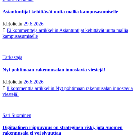
Asiantuntijat kehittävät uutta mallia kampusasumiselle
Kirjoitettu
29.6.2026
Ei kommentteja
artikkeliin Asiantuntijat kehittävät uutta mallia
kampusasumiselle
Tarkastaja
Nyt pohtimaan rakennusalan innostavia viestejä!
Kirjoitettu
26.6.2026
8 kommenttia
artikkeliin Nyt pohtimaan rakennusalan innostavia
viestejä!
Sari Suominen
Digitaalinen riippuvuus on strateginen riski, jota Suomen
rakennusala ei voi sivuuttaa