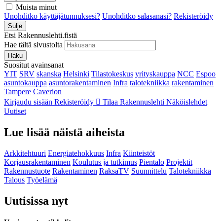
Muista minut
Unohditko käyttäjätunnuksesi?
Unohditko salasanasi?
Rekisteröidy
Sulje
Etsi Rakennuslehti.fistä
Hae tältä sivustolta
Haku
Suositut avainsanat
YIT
SRV
skanska
Helsinki
Tilastokeskus
yrityskauppa
NCC
Espoo
asuntokauppa
asuntorakentaminen
Infra
talotekniikka
rakentaminen
Tampere
Caverion
Kirjaudu sisään
Rekisteröidy
Tilaa Rakennuslehti
Näköislehdet
Uutiset
Lue lisää näistä aiheista
Arkkitehtuuri
Energiatehokkuus
Infra
Kiinteistöt
Korjausrakentaminen
Koulutus ja tutkimus
Pientalo
Projektit
Rakennustuote
Rakentaminen
RaksaTV
Suunnittelu
Talotekniikka
Talous
Työelämä
Uutisissa nyt