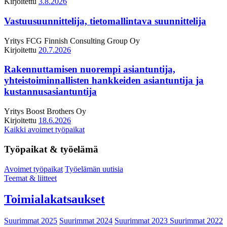
Kirjoitettu
3.8.2026
Vastuusuunnittelija, tietomallintava suunnittelija
Yritys
FCG Finnish Consulting Group Oy
Kirjoitettu
20.7.2026
Rakennuttamisen nuorempi asiantuntija,
yhteistoiminnallisten hankkeiden asiantuntija ja
kustannusasiantuntija
Yritys
Boost Brothers Oy
Kirjoitettu
18.6.2026
Kaikki avoimet työpaikat
Työpaikat & työelämä
Avoimet työpaikat
Työelämän uutisia
Teemat & liitteet
Toimialakatsaukset
Suurimmat 2025
Suurimmat 2024
Suurimmat 2023
Suurimmat 2022