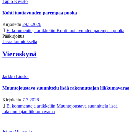
Tapio Kivistö
Kohti tuottavuuden parempaa puolta
Kirjoitettu
29.5.2026
Ei kommentteja
artikkeliin Kohti tuottavuuden parempaa puolta
Pääkirjoitus
Lisää toimitukselta
Vieraskynä
Jarkko Liuska
Muuntojoustava suunnittelu lisää rakennuttajan liikkumavaraa
Kirjoitettu
7.7.2026
Ei kommentteja
artikkeliin Muuntojoustava suunnittelu lisää
rakennuttajan liikkumavaraa
Jethro Ollaranta