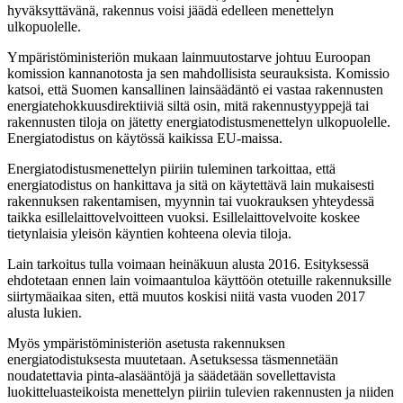
hyväksyttävänä, rakennus voisi jäädä edelleen menettelyn
ulkopuolelle.
Ympäristöministeriön mukaan lainmuutostarve johtuu Euroopan
komission kannanotosta ja sen mahdollisista seurauksista. Komissio
katsoi, että Suomen kansallinen lainsäädäntö ei vastaa rakennusten
energiatehokkuusdirektiiviä siltä osin, mitä rakennustyyppejä tai
rakennusten tiloja on jätetty energiatodistusmenettelyn ulkopuolelle.
Energiatodistus on käytössä kaikissa EU-maissa.
Energiatodistusmenettelyn piiriin tuleminen tarkoittaa, että
energiatodistus on hankittava ja sitä on käytettävä lain mukaisesti
rakennuksen rakentamisen, myynnin tai vuokrauksen yhteydessä
taikka esillelaittovelvoitteen vuoksi. Esillelaittovelvoite koskee
tietynlaisia yleisön käyntien kohteena olevia tiloja.
Lain tarkoitus tulla voimaan heinäkuun alusta 2016. Esityksessä
ehdotetaan ennen lain voimaantuloa käyttöön otetuille rakennuksille
siirtymäaikaa siten, että muutos koskisi niitä vasta vuoden 2017
alusta lukien.
Myös ympäristöministeriön asetusta rakennuksen
energiatodistuksesta muutetaan. Asetuksessa täsmennetään
noudatettavia pinta-alasääntöjä ja säädetään sovellettavista
luokitteluasteikoista menettelyn piiriin tulevien rakennusten ja niiden