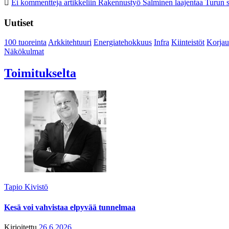
Ei kommentteja
artikkeliin Rakennustyö Salminen laajentaa Turun s
Uutiset
100 tuoreinta
Arkkitehtuuri
Energiatehokkuus
Infra
Kiinteistöt
Korjau
Näkökulmat
Toimitukselta
Tapio Kivistö
Kesä voi vahvistaa elpyvää tunnelmaa
Kirjoitettu
26.6.2026