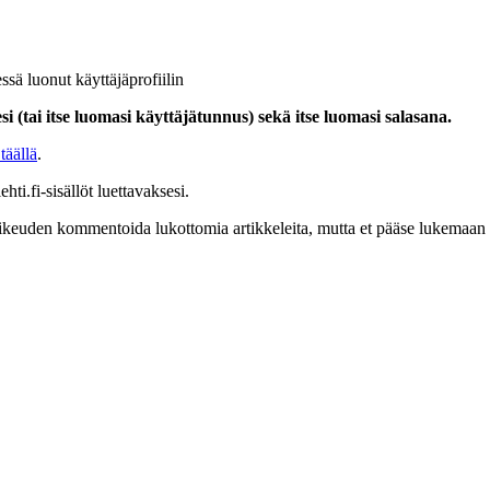
ssä luonut käyttäjäprofiilin
i (tai itse luomasi käyttäjätunnus) sekä itse luomasi salasana.
täällä
.
hti.fi-sisällöt luettavaksesi.
at oikeuden kommentoida lukottomia artikkeleita, mutta et pääse lukemaan l