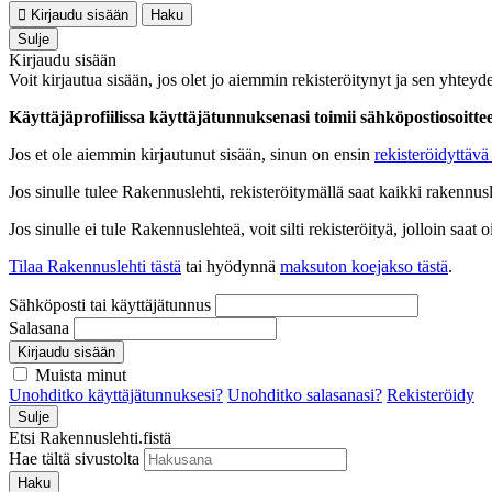
Kirjaudu sisään
Haku
Sulje
Kirjaudu sisään
Voit kirjautua sisään, jos olet jo aiemmin rekisteröitynyt ja sen yhteyde
Käyttäjäprofiilissa käyttäjätunnuksenasi toimii sähköpostiosoittees
Jos et ole aiemmin kirjautunut sisään, sinun on ensin
rekisteröidyttävä 
Jos sinulle tulee Rakennuslehti, rekisteröitymällä saat kaikki rakennusle
Jos sinulle ei tule Rakennuslehteä, voit silti rekisteröityä, jolloin sa
Tilaa Rakennuslehti tästä
tai hyödynnä
maksuton koejakso tästä
.
Sähköposti tai käyttäjätunnus
Salasana
Kirjaudu sisään
Muista minut
Unohditko käyttäjätunnuksesi?
Unohditko salasanasi?
Rekisteröidy
Sulje
Etsi Rakennuslehti.fistä
Hae tältä sivustolta
Haku