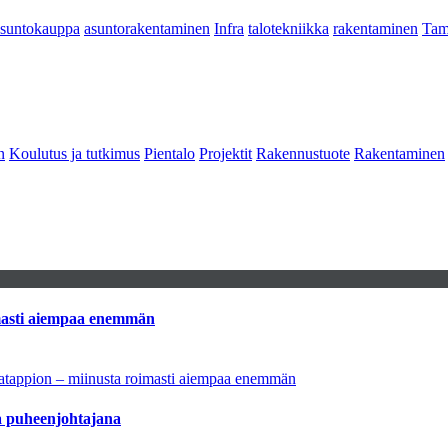
asuntokauppa
asuntorakentaminen
Infra
talotekniikka
rakentaminen
Tam
n
Koulutus ja tutkimus
Pientalo
Projektit
Rakennustuote
Rakentaminen
imasti aiempaa enemmän
natappion – miinusta roimasti aiempaa enemmän
aa puheenjohtajana