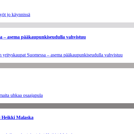
yöt jo käynnissä
ssa – asema pääkaupunkiseudulla vahvistuu
leen yrityskaupat Suomessa – asema pääkaupunkiseudulla vahvistuu
maita uhkaa osaajapula
i Heikki Malaska