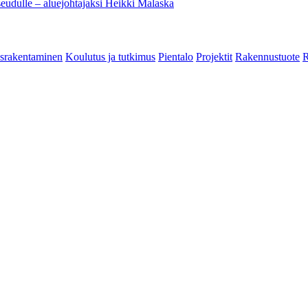
eudulle – aluejohtajaksi Heikki Malaska
srakentaminen
Koulutus ja tutkimus
Pientalo
Projektit
Rakennustuote
R