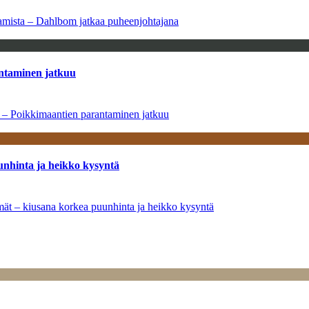
saamista – Dahlbom jatkaa puheenjohtajana
antaminen jatkuu
a – Poikkimaantien parantaminen jatkuu
unhinta ja heikko kysyntä
ymät – kiusana korkea puunhinta ja heikko kysyntä