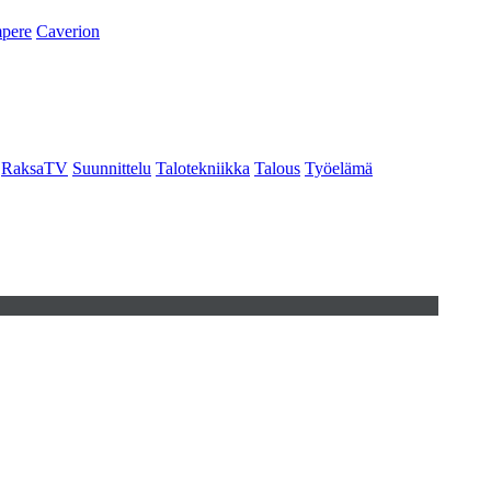
pere
Caverion
RaksaTV
Suunnittelu
Talotekniikka
Talous
Työelämä