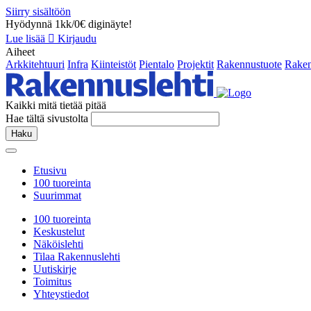
Siirry sisältöön
Hyödynnä 1kk/0€ diginäyte!
Lue lisää
Kirjaudu
Aiheet
Arkkitehtuuri
Infra
Kiinteistöt
Pientalo
Projektit
Rakennustuote
Raken
Kaikki mitä tietää pitää
Hae tältä sivustolta
Haku
Etusivu
100 tuoreinta
Suurimmat
100 tuoreinta
Keskustelut
Näköislehti
Tilaa Rakennuslehti
Uutiskirje
Toimitus
Yhteystiedot