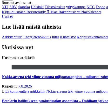
Suositut avainsanat
YIT
SRV
skanska
Helsinki
Tilastokeskus
yrityskauppa
NCC
Espoo
Kirjaudu sisään
Rekisteröidy
Tilaa Rakennuslehti
Näköislehdet
Uutiset
Lue lisää näistä aiheista
Arkkitehtuuri
Energiatehokkuus
Infra
Kiinteistöt
Korjausrakentamine
Uutisissa nyt
Uusimmat artikkelit
Nokia-areena teki viime vuonna miljoonatappion – miinusta ro
Kirjoitettu
7.8.2026
Ei kommentteja
artikkeliin Nokia-areena teki viime vuonna miljoo
Betolarin hallitukseen puolustusalan osaamista – Dahlbom jatk