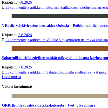
Kirjoitettu
7.8.2026
Ei kommentteja
artikkeliin Betolarin hallitukseen puolustusalan o
VRJ:lle Väyläviraston tieurakka Oulusta – Poikkimaantien par
Kirjoitettu
7.8.2026
Ei kommentteja
artikkeliin VRJ:lle Väyläviraston tieurakka Oulust
Sahateollisuudella edelleen synkät näkymät – kiusana korkea pu
Kirjoitettu
7.8.2026
Ei kommentteja
artikkeliin Sahateollisuudella edelleen synkät näk
Lisää uutisia
Viikon luetuimmat
GRK:lle infraurakka datakeskuksesta – työt jo käynnissä