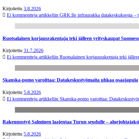
Kirjoitettu
3.8.2026
Ei kommentteja
artikkeliin GRK:lle infraurakka datakeskuksesta – t
Ruotsalainen korjausrakentaja teki jälleen yrityskaupat Suome
Kirjoitettu
31.7.2026
Ei kommentteja
artikkeliin Ruotsalainen korjausrakentaja teki jäl
Skanska-pomo varoittaa: Datakeskustyömaita uhkaa osaajapula
Kirjoitettu
5.8.2026
Ei kommentteja
artikkeliin Skanska-pomo varoittaa: Datakeskustyö
Rakennustyö Salminen laajentaa Turun seudulle – aluejohtajaks
Kirjoitettu
5.8.2026