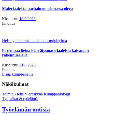
Materiaaleista parhain on olemassa oleva
Kirjoitettu
18.9.2023
Ilmoitus
Helsingin kiertotalouden klusteriohjelma
Parempaa tietoa kierrätysmateriaaleista kaivataan
rakennusalalla
Kirjoitettu
21.8.2023
Ilmoitus
Lisää kumppaneilta
Näkökulmat
Toimitukselta
Vieraskynä
Kumppaniblogit
Työpaikat & työelämä
Työelämän uutisia