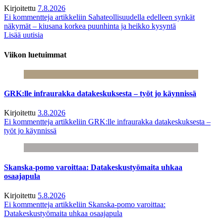
Kirjoitettu
7.8.2026
Ei kommentteja
artikkeliin Sahateollisuudella edelleen synkät
näkymät – kiusana korkea puunhinta ja heikko kysyntä
Lisää uutisia
Viikon luetuimmat
GRK:lle infraurakka datakeskuksesta – työt jo käynnissä
Kirjoitettu
3.8.2026
Ei kommentteja
artikkeliin GRK:lle infraurakka datakeskuksesta –
työt jo käynnissä
Skanska-pomo varoittaa: Datakeskustyömaita uhkaa
osaajapula
Kirjoitettu
5.8.2026
Ei kommentteja
artikkeliin Skanska-pomo varoittaa:
Datakeskustyömaita uhkaa osaajapula