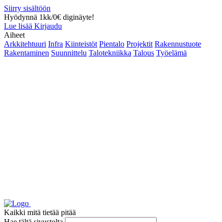
Siirry sisältöön
Hyödynnä 1kk/0€ diginäyte!
Lue lisää
Kirjaudu
Aiheet
Arkkitehtuuri
Infra
Kiinteistöt
Pientalo
Projektit
Rakennustuote
Rakentaminen
Suunnittelu
Talotekniikka
Talous
Työelämä
Kaikki mitä tietää pitää
Hae tältä sivustolta