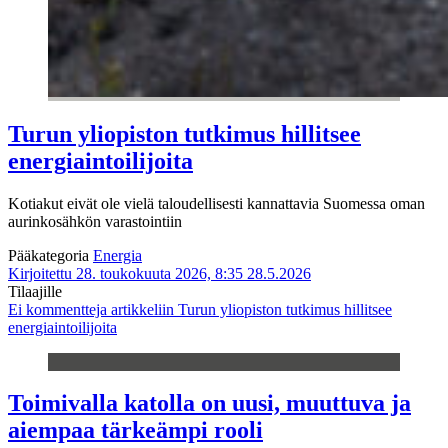
Turun yliopiston tutkimus hillitsee
energiaintoilijoita
Kotiakut eivät ole vielä taloudellisesti kannattavia Suomessa oman
aurinkosähkön varastointiin
Pääkategoria
Energia
Kirjoitettu 28. toukokuuta 2026, 8:35
28.5.2026
Tilaajille
Ei kommentteja
artikkeliin Turun yliopiston tutkimus hillitsee
energiaintoilijoita
Toimivalla katolla on uusi, muuttuva ja
aiempaa tärkeämpi rooli