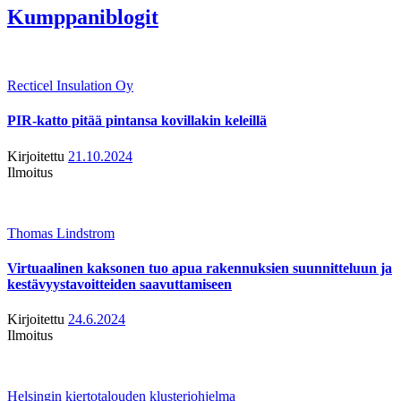
Kumppaniblogit
Recticel Insulation Oy
PIR-katto pitää pintansa kovillakin keleillä
Kirjoitettu
21.10.2024
Ilmoitus
Thomas Lindstrom
Virtuaalinen kaksonen tuo apua rakennuksien suunnitteluun ja
kestävyystavoitteiden saavuttamiseen
Kirjoitettu
24.6.2024
Ilmoitus
Helsingin kiertotalouden klusteriohjelma