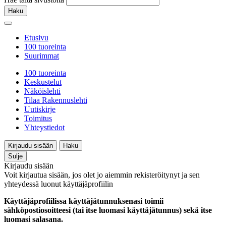
Haku
Etusivu
100 tuoreinta
Suurimmat
100 tuoreinta
Keskustelut
Näköislehti
Tilaa Rakennuslehti
Uutiskirje
Toimitus
Yhteystiedot
Kirjaudu sisään
Haku
Sulje
Kirjaudu sisään
Voit kirjautua sisään, jos olet jo aiemmin rekisteröitynyt ja sen
yhteydessä luonut käyttäjäprofiilin
Käyttäjäprofiilissa käyttäjätunnuksenasi toimii
sähköpostiosoitteesi (tai itse luomasi käyttäjätunnus) sekä itse
luomasi salasana.