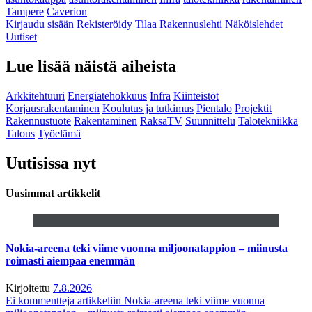
Tampere
Caverion
Kirjaudu sisään
Rekisteröidy
Tilaa Rakennuslehti
Näköislehdet
Uutiset
Lue lisää näistä aiheista
Arkkitehtuuri
Energiatehokkuus
Infra
Kiinteistöt
Korjausrakentaminen
Koulutus ja tutkimus
Pientalo
Projektit
Rakennustuote
Rakentaminen
RaksaTV
Suunnittelu
Talotekniikka
Talous
Työelämä
Uutisissa nyt
Uusimmat artikkelit
Nokia-areena teki viime vuonna miljoonatappion – miinusta
roimasti aiempaa enemmän
Kirjoitettu
7.8.2026
Ei kommentteja
artikkeliin Nokia-areena teki viime vuonna