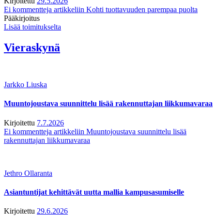
Kirjoitettu
29.5.2026
Ei kommentteja
artikkeliin Kohti tuottavuuden parempaa puolta
Pääkirjoitus
Lisää toimitukselta
Vieraskynä
Jarkko Liuska
Muuntojoustava suunnittelu lisää rakennuttajan liikkumavaraa
Kirjoitettu
7.7.2026
Ei kommentteja
artikkeliin Muuntojoustava suunnittelu lisää
rakennuttajan liikkumavaraa
Jethro Ollaranta
Asiantuntijat kehittävät uutta mallia kampusasumiselle
Kirjoitettu
29.6.2026