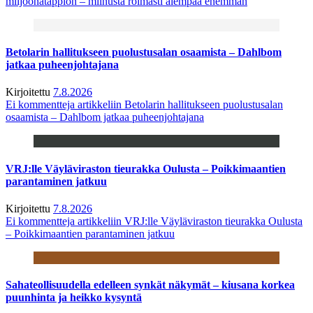
miljoonatappion – miinusta roimasti aiempaa enemmän
Betolarin hallitukseen puolustusalan osaamista – Dahlbom
jatkaa puheenjohtajana
Kirjoitettu
7.8.2026
Ei kommentteja
artikkeliin Betolarin hallitukseen puolustusalan
osaamista – Dahlbom jatkaa puheenjohtajana
VRJ:lle Väyläviraston tieurakka Oulusta – Poikkimaantien
parantaminen jatkuu
Kirjoitettu
7.8.2026
Ei kommentteja
artikkeliin VRJ:lle Väyläviraston tieurakka Oulusta
– Poikkimaantien parantaminen jatkuu
Sahateollisuudella edelleen synkät näkymät – kiusana korkea
puunhinta ja heikko kysyntä