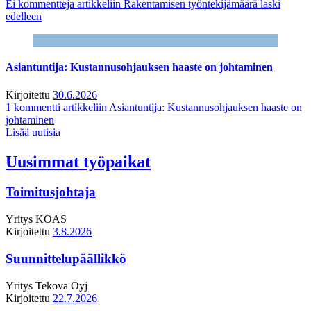
Ei kommentteja
artikkeliin Rakentamisen työntekijämäärä laski
edelleen
Asiantuntija: Kustannusohjauksen haaste on johtaminen
Kirjoitettu
30.6.2026
1 kommentti
artikkeliin Asiantuntija: Kustannusohjauksen haaste on
johtaminen
Lisää uutisia
Uusimmat työpaikat
Toimitusjohtaja
Yritys
KOAS
Kirjoitettu
3.8.2026
Suunnittelupäällikkö
Yritys
Tekova Oyj
Kirjoitettu
22.7.2026