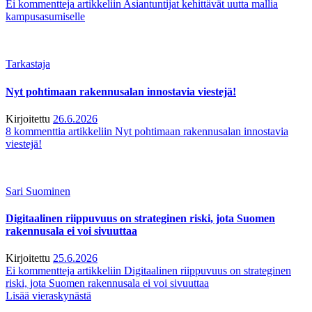
Ei kommentteja
artikkeliin Asiantuntijat kehittävät uutta mallia
kampusasumiselle
Tarkastaja
Nyt pohtimaan rakennusalan innostavia viestejä!
Kirjoitettu
26.6.2026
8 kommenttia
artikkeliin Nyt pohtimaan rakennusalan innostavia
viestejä!
Sari Suominen
Digitaalinen riippuvuus on strateginen riski, jota Suomen
rakennusala ei voi sivuuttaa
Kirjoitettu
25.6.2026
Ei kommentteja
artikkeliin Digitaalinen riippuvuus on strateginen
riski, jota Suomen rakennusala ei voi sivuuttaa
Lisää vieraskynästä