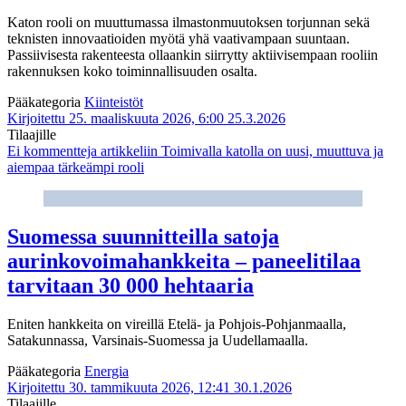
Katon rooli on muuttumassa ilmastonmuutoksen torjunnan sekä
teknisten innovaatioiden myötä yhä vaativampaan suuntaan.
Passiivisesta rakenteesta ollaankin siirrytty aktiivisempaan rooliin
rakennuksen koko toiminnallisuuden osalta.
Pääkategoria
Kiinteistöt
Kirjoitettu 25. maaliskuuta 2026, 6:00
25.3.2026
Tilaajille
Ei kommentteja
artikkeliin Toimivalla katolla on uusi, muuttuva ja
aiempaa tärkeämpi rooli
Suomessa suunnitteilla satoja
aurinkovoimahankkeita – paneelitilaa
tarvitaan 30 000 hehtaaria
Eniten hankkeita on vireillä Etelä- ja Pohjois-Pohjanmaalla,
Satakunnassa, Varsinais-Suomessa ja Uudellamaalla.
Pääkategoria
Energia
Kirjoitettu 30. tammikuuta 2026, 12:41
30.1.2026
Tilaajille