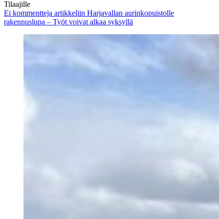
Tilaajille
Ei kommentteja
artikkeliin Harjavallan aurinkopuistolle
rakennuslupa – Työt voivat alkaa syksyllä