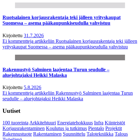
Ruotsalainen korjausrakentaja teki jälleen yrityskaupat
Suomessa – asema pääkaupunkiseudulla vahvistuu
Kirjoitettu
31.7.2026
Ei kommentteja
artikkeliin Ruotsalainen korjausrakentaja teki jälleen
yrityskaupat Suomessa – asema pääkaupunkiseudulla vahvistuu
Rakennustyö Salminen laajentaa Turun seudulle –
aluejohtajaksi Heikki Malaska
Kirjoitettu
5.8.2026
Ei kommentteja
artikkeliin Rakennustyö Salminen laajentaa Turun
seudulle – aluejohtajaksi Heikki Malaska
Uutiset
100 tuoreinta
Arkkitehtuuri
Energiatehokkuus
Infra
Kiinteistöt
Korjausrakentaminen
Koulutus ja tutkimus
Pientalo
Projektit
Rakennustuote
Rakentaminen
Suunnittelu
Talotekniikka
Talous
Työelämä