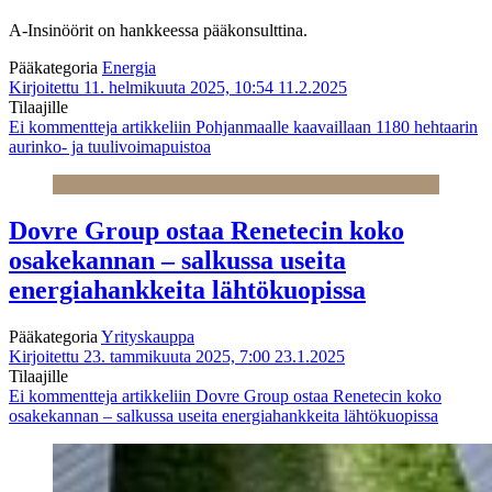
A-Insinöörit on hankkeessa pääkonsulttina.
Pääkategoria
Energia
Kirjoitettu 11. helmikuuta 2025, 10:54
11.2.2025
Tilaajille
Ei kommentteja
artikkeliin Pohjanmaalle kaavaillaan 1180 hehtaarin
aurinko- ja tuulivoimapuistoa
Dovre Group ostaa Renetecin koko
osakekannan – salkussa useita
energiahankkeita lähtökuopissa
Pääkategoria
Yrityskauppa
Kirjoitettu 23. tammikuuta 2025, 7:00
23.1.2025
Tilaajille
Ei kommentteja
artikkeliin Dovre Group ostaa Renetecin koko
osakekannan – salkussa useita energiahankkeita lähtökuopissa