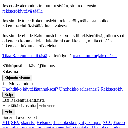
Jos et ole aiemmin kirjautunut sisään, sinun on ensin
rekisteröidyttävä täällä
.
Jos sinulle tulee Rakennuslehti, rekisteröitymällä saat kaikki
rakennuslehti.fi-sisällöt luettavaksesi.
Jos sinulle ei tule Rakennuslehteä, voit silti rekisteröityä, jolloin saat
oikeuden kommentoida lukottomia artikkeleita, mutta et pääse
lukemaan lukittuja artikkeleita.
Tilaa Rakennuslehti tästä
tai hyödynnä
maksuton koejakso tästä
.
Sähköposti tai käyttäjätunnus
Salasana
Kirjaudu sisään
Muista minut
Unohditko käyttäjätunnuksesi?
Unohditko salasanasi?
Rekisteröidy
Sulje
Etsi Rakennuslehti.fistä
Hae tältä sivustolta
Haku
Suositut avainsanat
YIT
SRV
skanska
Helsinki
Tilastokeskus
yrityskauppa
NCC
Espoo
asuntokauppa
asuntorakentaminen
Infra
talotekniikka
rakentaminen