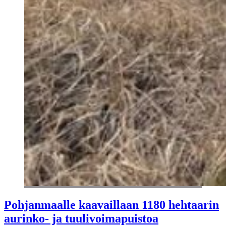
Pohjanmaalle kaavaillaan 1180 hehtaarin
aurinko- ja tuulivoimapuistoa