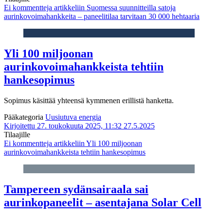
Ei kommentteja
artikkeliin Suomessa suunnitteilla satoja
aurinkovoimahankkeita – paneelitilaa tarvitaan 30 000 hehtaaria
Yli 100 miljoonan
aurinkovoimahankkeista tehtiin
hankesopimus
Sopimus käsittää yhteensä kymmenen erillistä hanketta.
Pääkategoria
Uusiutuva energia
Kirjoitettu 27. toukokuuta 2025, 11:32
27.5.2025
Tilaajille
Ei kommentteja
artikkeliin Yli 100 miljoonan
aurinkovoimahankkeista tehtiin hankesopimus
Tampereen sydänsairaala sai
aurinkopaneelit – asentajana Solar Cell