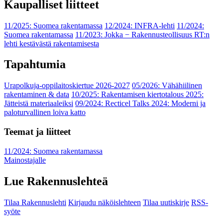
Kaupalliset liitteet
11/2025: Suomea rakentamassa
12/2024: INFRA-lehti
11/2024:
Suomea rakentamassa
11/2023: Jokka − Rakennusteollisuus RT:n
lehti kestävästä rakentamisesta
Tapahtumia
Urapolkuja-oppilaitoskiertue 2026-2027
05/2026: Vähähiilinen
rakentaminen & data
10/2025: Rakentamisen kiertotalous 2025:
Jätteistä materiaaleiksi
09/2024: Recticel Talks 2024: Moderni ja
paloturvallinen loiva katto
Teemat ja liitteet
11/2024: Suomea rakentamassa
Mainostajalle
Lue Rakennuslehteä
Tilaa Rakennuslehti
Kirjaudu näköislehteen
Tilaa uutiskirje
RSS-
syöte