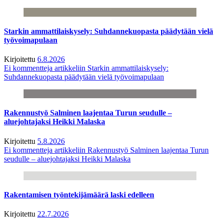
Starkin ammattilaiskysely: Suhdannekuopasta päädytään vielä
työvoimapulaan
Kirjoitettu
6.8.2026
Ei kommentteja
artikkeliin Starkin ammattilaiskysely:
Suhdannekuopasta päädytään vielä työvoimapulaan
Rakennustyö Salminen laajentaa Turun seudulle –
aluejohtajaksi Heikki Malaska
Kirjoitettu
5.8.2026
Ei kommentteja
artikkeliin Rakennustyö Salminen laajentaa Turun
seudulle – aluejohtajaksi Heikki Malaska
Rakentamisen työntekijämäärä laski edelleen
Kirjoitettu
22.7.2026