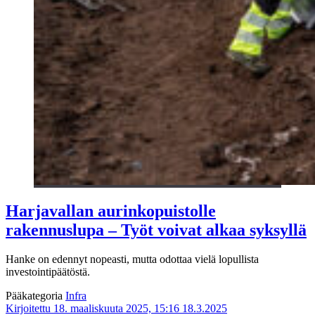
Harjavallan aurinkopuistolle
rakennuslupa – Työt voivat alkaa syksyllä
Hanke on edennyt nopeasti, mutta odottaa vielä lopullista
investointipäätöstä.
Pääkategoria
Infra
Kirjoitettu 18. maaliskuuta 2025, 15:16
18.3.2025