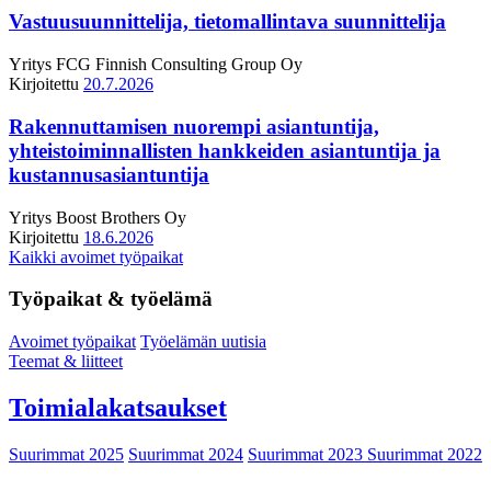
Vastuusuunnittelija, tietomallintava suunnittelija
Yritys
FCG Finnish Consulting Group Oy
Kirjoitettu
20.7.2026
Rakennuttamisen nuorempi asiantuntija,
yhteistoiminnallisten hankkeiden asiantuntija ja
kustannusasiantuntija
Yritys
Boost Brothers Oy
Kirjoitettu
18.6.2026
Kaikki avoimet työpaikat
Työpaikat & työelämä
Avoimet työpaikat
Työelämän uutisia
Teemat & liitteet
Toimialakatsaukset
Suurimmat 2025
Suurimmat 2024
Suurimmat 2023
Suurimmat 2022