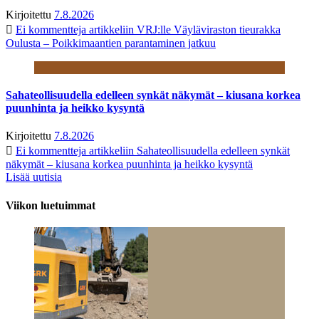
Kirjoitettu
7.8.2026
Ei kommentteja
artikkeliin VRJ:lle Väyläviraston tieurakka
Oulusta – Poikkimaantien parantaminen jatkuu
Sahateollisuudella edelleen synkät näkymät – kiusana korkea
puunhinta ja heikko kysyntä
Kirjoitettu
7.8.2026
Ei kommentteja
artikkeliin Sahateollisuudella edelleen synkät
näkymät – kiusana korkea puunhinta ja heikko kysyntä
Lisää uutisia
Viikon luetuimmat