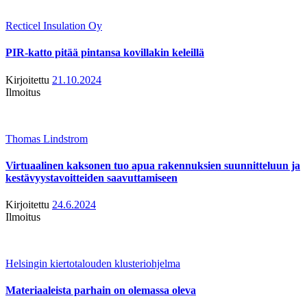
Recticel Insulation Oy
PIR-katto pitää pintansa kovillakin keleillä
Kirjoitettu
21.10.2024
Ilmoitus
Thomas Lindstrom
Virtuaalinen kaksonen tuo apua rakennuksien suunnitteluun ja
kestävyystavoitteiden saavuttamiseen
Kirjoitettu
24.6.2024
Ilmoitus
Helsingin kiertotalouden klusteriohjelma
Materiaaleista parhain on olemassa oleva