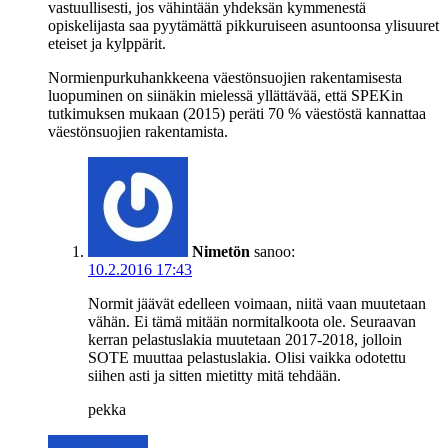
vastuullisesti, jos vähintään yhdeksän kymmenestä
opiskelijasta saa pyytämättä pikkuruiseen asuntoonsa ylisuuret
eteiset ja kylppärit.
Normienpurkuhankkeena väestönsuojien rakentamisesta
luopuminen on siinäkin mielessä yllättävää, että SPEKin
tutkimuksen mukaan (2015) peräti 70 % väestöstä kannattaa
väestönsuojien rakentamista.
Nimetön
sanoo:
10.2.2016 17:43
Normit jäävät edelleen voimaan, niitä vaan muutetaan
vähän. Ei tämä mitään normitalkoota ole. Seuraavan
kerran pelastuslakia muutetaan 2017-2018, jolloin
SOTE muuttaa pelastuslakia. Olisi vaikka odotettu
siihen asti ja sitten mietitty mitä tehdään.
pekka