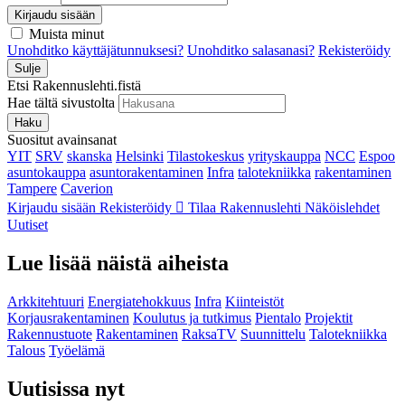
Kirjaudu sisään
Muista minut
Unohditko käyttäjätunnuksesi?
Unohditko salasanasi?
Rekisteröidy
Sulje
Etsi Rakennuslehti.fistä
Hae tältä sivustolta
Haku
Suositut avainsanat
YIT
SRV
skanska
Helsinki
Tilastokeskus
yrityskauppa
NCC
Espoo
asuntokauppa
asuntorakentaminen
Infra
talotekniikka
rakentaminen
Tampere
Caverion
Kirjaudu sisään
Rekisteröidy
Tilaa Rakennuslehti
Näköislehdet
Uutiset
Lue lisää näistä aiheista
Arkkitehtuuri
Energiatehokkuus
Infra
Kiinteistöt
Korjausrakentaminen
Koulutus ja tutkimus
Pientalo
Projektit
Rakennustuote
Rakentaminen
RaksaTV
Suunnittelu
Talotekniikka
Talous
Työelämä
Uutisissa nyt