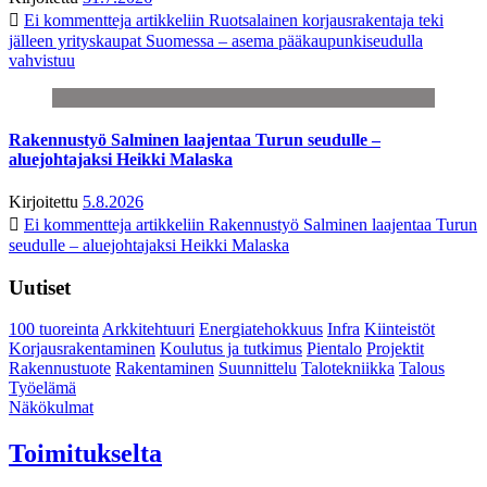
Ei kommentteja
artikkeliin Ruotsalainen korjausrakentaja teki
jälleen yrityskaupat Suomessa – asema pääkaupunkiseudulla
vahvistuu
Rakennustyö Salminen laajentaa Turun seudulle –
aluejohtajaksi Heikki Malaska
Kirjoitettu
5.8.2026
Ei kommentteja
artikkeliin Rakennustyö Salminen laajentaa Turun
seudulle – aluejohtajaksi Heikki Malaska
Uutiset
100 tuoreinta
Arkkitehtuuri
Energiatehokkuus
Infra
Kiinteistöt
Korjausrakentaminen
Koulutus ja tutkimus
Pientalo
Projektit
Rakennustuote
Rakentaminen
Suunnittelu
Talotekniikka
Talous
Työelämä
Näkökulmat
Toimitukselta