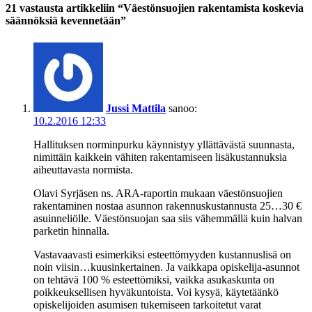
21 vastausta artikkeliin “Väestönsuojien rakentamista koskevia
säännöksiä kevennetään”
Jussi Mattila
sanoo:
10.2.2016 12:33
Hallituksen norminpurku käynnistyy yllättävästä suunnasta,
nimittäin kaikkein vähiten rakentamiseen lisäkustannuksia
aiheuttavasta normista.
Olavi Syrjäsen ns. ARA-raportin mukaan väestönsuojien
rakentaminen nostaa asunnon rakennuskustannusta 25…30 €
asuinneliölle. Väestönsuojan saa siis vähemmällä kuin halvan
parketin hinnalla.
Vastavaavasti esimerkiksi esteettömyyden kustannuslisä on
noin viisin…kuusinkertainen. Ja vaikkapa opiskelija-asunnot
on tehtävä 100 % esteettömiksi, vaikka asukaskunta on
poikkeuksellisen hyväkuntoista. Voi kysyä, käytetäänkö
opiskelijoiden asumisen tukemiseen tarkoitetut varat