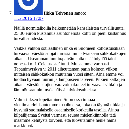
Ilkka Teivonen
sanoo:
11.2.2016 17:07
Näillä normitalkoilla heikennetään kansalaisten turvallisuutta.
25-30 euron kustannus asuntoneliötä kohti on pieni kustannus
turvallisuudesta.
Vaikka välitön sotilaallinen uhka ei Suomeen kohdistuisikaan
turvaavat väestönsuojat ihmisiä mm talviaikaan sähkökatkojen
aikana. Useamman tunnin/päivän katkos jäähdyttää talot
nopeasti n. 1 Celciusaste/ tunti. Muistamme varmasti
Tapanimyrskyn v. 2011 aiheuttaman parin kolmen viikon
mittaisen sähkökatkon muutama vuosi sitten. Aina emme voi
luottaa hyvään tuuriin ja lämpöiseen talveen. Pitkien katkojen
aikana väestönsuojien varavoimakoneet turvaavat sähkön ja
lämmönsaannin myös näissä talviolosuhteissa .
Valmistuksen lopettaminen Suomessa tuhoaa
vientimahdollisuutemme maailmassa, joka on täynnä uhkia ja
kysyntä suomalaiselle osaamiselle korkealla tasolla. Ainoa
kilpailijamaa Sveitsi varmasti seuraa mielenkiinnolla tätä
maamme kehitystä toivoen, että luovutamme heille nämä
markkinat.