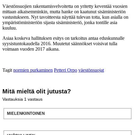
Väestönsuojien rakentamisvelvoitetta on yritetty keventää vuosien
mittaan aikaisemminkin, mutta hanke on kaatunut sisäministeriön
vastustukseen. Nyt tavoitteesta näyttää tulevan totta, kun asialla on
ympäristöministeriön sijasta sisäministeriö, jonka tontille asia
kuuluu.
Asiaa koskeva hallituksen esitys on tarkoitus antaa eduskunnalle
syysistuntokaudella 2016. Muutetut säännökset voisivat tulla
voimaan vuoden 2017 aikana.
Tagit
normien purkaminen
Petteri Orpo
väestönsuojat
Mitä mieltä olit jutusta?
Vastauksia
1
vastaus
MIELENKIINTOINEN