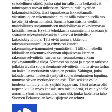
se todellinen säästö, jonka rajut turvallisuutta heikentävät
toimenpiteet tuovat tullessaan. Normipurulla pyritään
kokonaissäästöön, tässä tapauksessa lakkauttamalla
väestönsuojien rakentaminen, mutta tällä toimenpiteellä tuo
tavoite jää olemattomaksi. Samalla kansalaisilta viedään
mahdollisuus suojautumiseen mahdollisessa vakavimmassa
kriisitilanteessa. Hyvällä tehokkaalla suunnitelulla saadaan ja
saataisiin tulevaisuudessakin aikaiseksi hyödyllisiä
kaksoiskäyttötiloja. Tätä eivät tunnu arkkitehdit,
rakennussuunnittelijat ja erityisesti kuntien
rakennuslupaviranomaiset ymmärtävän. Tälläkin hetkellä
kikkaillaan rakennusvalvonnan ohjauksessa kiertäen
rakennusvelvoitteita, saaden sen seurauksena aikaan
epäkäytännöllisiä tiloja. Varmasti on syytä ja tarpeen tarkistaa
jollakin tavalla suojarakentamisvelvoitteita, mutta aivan turhaa
on haikailla merkittävin säästöjen perään. Vahingot, jotka
taloudellisessa mielessä syntyvät suojarakentamisen loputtua,
tuntuvat olevan merkityksetön asia. Tätä seikkaa esille
tuodessa tuntuu ymmärrys/järki loppuvan. Tässä asiassa olisi
tarpeen kuulla myös kansalaisten mielipidettä, ei vain yhdelle
ammattiryhmälle suunnattua, vaan sitä, jonka luotettava taho
Suomen Pelastusalan keskusjärjestö on tehnyt.