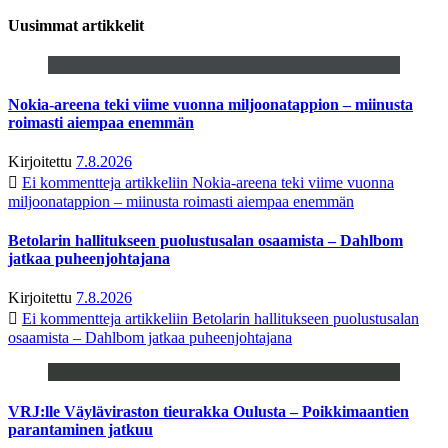
Uusimmat artikkelit
Nokia-areena teki viime vuonna miljoonatappion – miinusta
roimasti aiempaa enemmän
Kirjoitettu
7.8.2026
Ei kommentteja
artikkeliin Nokia-areena teki viime vuonna
miljoonatappion – miinusta roimasti aiempaa enemmän
Betolarin hallitukseen puolustusalan osaamista – Dahlbom
jatkaa puheenjohtajana
Kirjoitettu
7.8.2026
Ei kommentteja
artikkeliin Betolarin hallitukseen puolustusalan
osaamista – Dahlbom jatkaa puheenjohtajana
VRJ:lle Väyläviraston tieurakka Oulusta – Poikkimaantien
parantaminen jatkuu