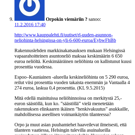
Orpokin viemäriin ?
sanoo:
11.2.2016 17:40
http://www.kauppalehti.fi/uutiset/rl-uuden-asunnon-
neliohinta-helsingissa-on-yli-6-600-euroa/EybwFhBb
Rakennuslehden markkinakatsauksen mukaan Helsingissä
vapaarahoitteinen asuntoneliö maksaa keskimäärin 6 650
euroa neliöltä. Keskimääräinen neliöhinta on kallistunut kuusi
prosenttia vuodessa.
Espoo–Kauniainen -alueella keskineliöhinta on 5 290 euroa,
reilut viisi prosenttia vuoden takaista enemmän ja Vantaalla 4
274 euroa, laskua 0,4 prosenttia. (KL 9.5.2015)
Mitä edellä mainituissa neliöhinnoissa on merkitystä 25,-
euron säästöllä, kun ko. ”säästöllä” vielä menetetään
rakennuksen elinkaaren ikäinen ”henkivakuutus” asukkaille,
mahdollisessa aseellisen voimankäytön tilanteessa?
Orpo ja muut asian puuhamiehet haaveilevat ilmeisesti, että
tilanteen vaatiessa, Helsingin tulevilla asuinalueilla