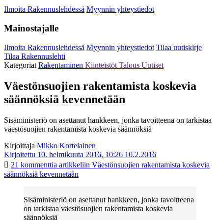
Ilmoita Rakennuslehdessä
Myynnin yhteystiedot
Mainostajalle
Ilmoita Rakennuslehdessä
Myynnin yhteystiedot
Tilaa uutiskirje
Tilaa Rakennuslehti
Kategoriat
Rakentaminen
Kiinteistöt
Talous
Uutiset
Väestönsuojien rakentamista koskevia
säännöksiä kevennetään
Sisäministeriö on asettanut hankkeen, jonka tavoitteena on tarkistaa
väestösuojien rakentamista koskevia säännöksiä
Kirjoittaja
Mikko Kortelainen
Kirjoitettu 10. helmikuuta 2016, 10:26
10.2.2016
21 kommenttia
artikkeliin Väestönsuojien rakentamista koskevia
säännöksiä kevennetään
Sisäministeriö on asettanut hankkeen, jonka tavoitteena
on tarkistaa väestösuojien rakentamista koskevia
säännöksiä