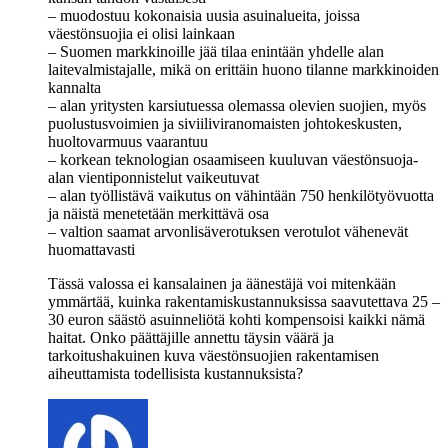
– muodostuu kokonaisia uusia asuinalueita, joissa
väestönsuojia ei olisi lainkaan
– Suomen markkinoille jää tilaa enintään yhdelle alan
laitevalmistajalle, mikä on erittäin huono tilanne markkinoiden
kannalta
– alan yritysten karsiutuessa olemassa olevien suojien, myös
puolustusvoimien ja siviiliviranomaisten johtokeskusten,
huoltovarmuus vaarantuu
– korkean teknologian osaamiseen kuuluvan väestönsuoja-
alan vientiponnistelut vaikeutuvat
– alan työllistävä vaikutus on vähintään 750 henkilötyövuotta
ja näistä menetetään merkittävä osa
– valtion saamat arvonlisäverotuksen verotulot vähenevät
huomattavasti
Tässä valossa ei kansalainen ja äänestäjä voi mitenkään
ymmärtää, kuinka rakentamiskustannuksissa saavutettava 25 –
30 euron säästö asuinneliötä kohti kompensoisi kaikki nämä
haitat. Onko päättäjille annettu täysin väärä ja
tarkoitushakuinen kuva väestönsuojien rakentamisen
aiheuttamista todellisista kustannuksista?