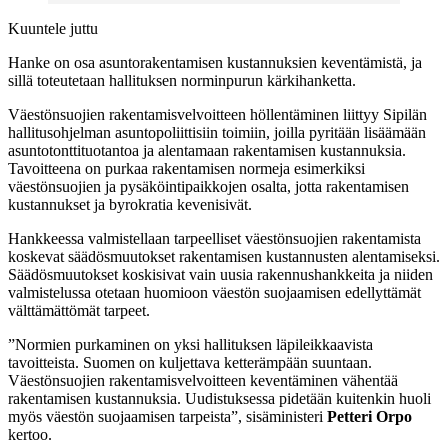
Kuuntele juttu
Hanke on osa asuntorakentamisen kustannuksien keventämistä, ja
sillä toteutetaan hallituksen norminpurun kärkihanketta.
Väestönsuojien rakentamisvelvoitteen höllentäminen liittyy Sipilän
hallitusohjelman asuntopoliittisiin toimiin, joilla pyritään lisäämään
asuntotonttituotantoa ja alentamaan rakentamisen kustannuksia.
Tavoitteena on purkaa rakentamisen normeja esimerkiksi
väestönsuojien ja pysäköintipaikkojen osalta, jotta rakentamisen
kustannukset ja byrokratia kevenisivät.
Hankkeessa valmistellaan tarpeelliset väestönsuojien rakentamista
koskevat säädösmuutokset rakentamisen kustannusten alentamiseksi.
Säädösmuutokset koskisivat vain uusia rakennushankkeita ja niiden
valmistelussa otetaan huomioon väestön suojaamisen edellyttämät
välttämättömät tarpeet.
”Normien purkaminen on yksi hallituksen läpileikkaavista
tavoitteista. Suomen on kuljettava ketterämpään suuntaan.
Väestönsuojien rakentamisvelvoitteen keventäminen vähentää
rakentamisen kustannuksia. Uudistuksessa pidetään kuitenkin huoli
myös väestön suojaamisen tarpeista”, sisäministeri
Petteri Orpo
kertoo.