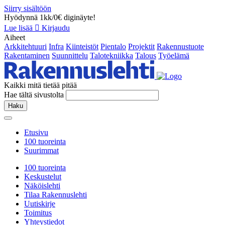
Siirry sisältöön
Hyödynnä 1kk/0€ diginäyte!
Lue lisää
Kirjaudu
Aiheet
Arkkitehtuuri
Infra
Kiinteistöt
Pientalo
Projektit
Rakennustuote
Rakentaminen
Suunnittelu
Talotekniikka
Talous
Työelämä
Kaikki mitä tietää pitää
Hae tältä sivustolta
Haku
Etusivu
100 tuoreinta
Suurimmat
100 tuoreinta
Keskustelut
Näköislehti
Tilaa Rakennuslehti
Uutiskirje
Toimitus
Yhteystiedot