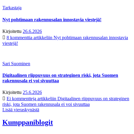
Tarkastaja
Nyt pohtimaan rakennusalan innostavia viestejä!
Kirjoitettu
26.6.2026
8 kommenttia
artikkeliin Nyt pohtimaan rakennusalan innostavia
viestejä!
Sari Suominen
Digitaalinen riippuvuus on strateginen riski, jota Suomen
rakennusala ei voi sivuuttaa
Kirjoitettu
25.6.2026
Ei kommentteja
artikkeliin Digitaalinen riippuvuus on strateginen
riski, jota Suomen rakennusala ei voi sivuuttaa
Lisää vieraskynästä
Kumppaniblogit