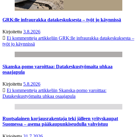
GRK:lle infraurakka datakeskuksesta – työt jo käynnissä
Kirjoitettu
3.8.2026
Ei kommentteja
artikkeliin GRK:lle infraurakka datakeskuksesta –
työt jo käynnissä
Skanska-pomo varoittaa: Datakeskustyömaita uhkaa
osaajapula
Kirjoitettu
5.8.2026
Ei kommentteja
artikkeliin Skanska-pomo varoittaa:
Datakeskustyömaita uhkaa osaajapula
Ruotsalainen korjausrakentaja teki jälleen yrityskaupat
Suomessa – asema pääkaupunkiseudulla vahvistuu
Kirjoitettu
31.7.2026