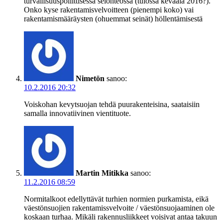
turvallisuuspoliittisessa selonteossa (tulossa keväälä 2016?).
Onko kyse rakentamisvelvoitteen (pienempi koko) vai
rakentamismääräysten (ohuemmat seinät) höllentämisestä
Nimetön
sanoo:
10.2.2016 20:32
Voiskohan kevytsuojan tehdä puurakenteisina, saataisiin
samalla innovatiivinen vientituote.
Martin Mitikka
sanoo:
11.2.2016 08:59
Normitalkoot edellyttävät turhien normien purkamista, eikä
väestönsuojien rakentamissvelvoite / väestönsuojaaminen ole
koskaan turhaa. Mikäli rakennusliikkeet voisivat antaa takuun