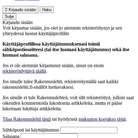
Kirjaudu sisään
Haku
Sulje
Kirjaudu sisään
Voit kirjautua sisään, jos olet jo aiemmin rekisteröitynyt ja sen
yhteydessä luonut käyttäjäprofiilin
Käyttäjäprofiilissa käyttäjätunnuksenasi toimii
sähköpostiosoitteesi (tai itse luomasi käyttäjätunnus) sekä itse
luomasi salasana.
Jos et ole aiemmin kirjautunut sisään, sinun on ensin
rekisteröidyttävä täällä
.
Jos sinulle tulee Rakennuslehti, rekisteröitymällä saat kaikki
rakennuslehti.fi-sisällöt luettavaksesi.
Jos sinulle ei tule Rakennuslehteä, voit silti rekisteröityä, jolloin saat
oikeuden kommentoida lukottomia artikkeleita, mutta et pääse
lukemaan lukittuja artikkeleita.
Tilaa Rakennuslehti tästä
tai hyödynnä
maksuton koejakso tästä
.
Sähköposti tai käyttäjätunnus
Salasana