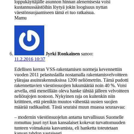
loppukäyttäjälle asunnon hinnan alenemisesta voisi
kustannussäästöihin löytyä jokin loogisuus nyttan
väestönsuojaamiseen tämä ei tuo ratkaisua.
Mamu
Jyrki Ronkainen
sanoo:
11.2.2016 10:37
Edellisen kerran VSS-rakentamisen normeja kevennettiin
vuoden 2011 pelastuslailla nostamalla rakentamisvelvoitteen
ylärajaa asuinrakennuksissa 1200 neliömetriin. Tämä pudotti
rakennettavien väestönsuojien lukumäärää noin 40 %. Voisi
arvella, että meneillään oleva hanke tähtää jälleen velvoitteen
neliörajojen nostoon. Nykyinen raja on kuitenkin niin
kriittinen, että pienikin muutos vähentää uusien suojien
määrää radikaalisti. Tästä seuraisi muun muassa seuraavaa:
– modernin väestönsuojelun antama turvallisuus Suomelle
romuttuu juuri nyt kun kansalaiset kokevat turvattomuuden
tunteen voimakasta kasvamista, eli hanketta toteutetaan
kansan tahdon vastaisesti