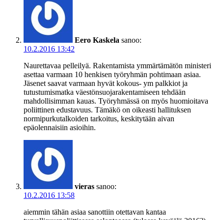
Eero Kaskela
sanoo:
10.2.2016 13:42
Naurettavaa pelleilyä. Rakentamista ymmärtämätön ministeri
asettaa varmaan 10 henkisen työryhmän pohtimaan asiaa.
Jäsenet saavat varmaan hyvät kokous- ym palkkiot ja
tutustumismatka väestönsuojarakentamiseen tehdään
mahdollisimman kauas. Työryhmässä on myös huomioitava
poliittinen edustavuus. Tämäkö on oikeasti hallituksen
normipurkutalkoiden tarkoitus, keskitytään aivan
epäolennaisiin asioihin.
vieras
sanoo:
10.2.2016 13:58
aiemmin tähän asiaa sanottiin otettavan kantaa