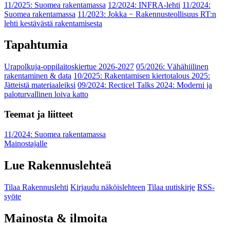
11/2025: Suomea rakentamassa
12/2024: INFRA-lehti
11/2024:
Suomea rakentamassa
11/2023: Jokka − Rakennusteollisuus RT:n
lehti kestävästä rakentamisesta
Tapahtumia
Urapolkuja-oppilaitoskiertue 2026-2027
05/2026: Vähähiilinen
rakentaminen & data
10/2025: Rakentamisen kiertotalous 2025:
Jätteistä materiaaleiksi
09/2024: Recticel Talks 2024: Moderni ja
paloturvallinen loiva katto
Teemat ja liitteet
11/2024: Suomea rakentamassa
Mainostajalle
Lue Rakennuslehteä
Tilaa Rakennuslehti
Kirjaudu näköislehteen
Tilaa uutiskirje
RSS-
syöte
Mainosta & ilmoita