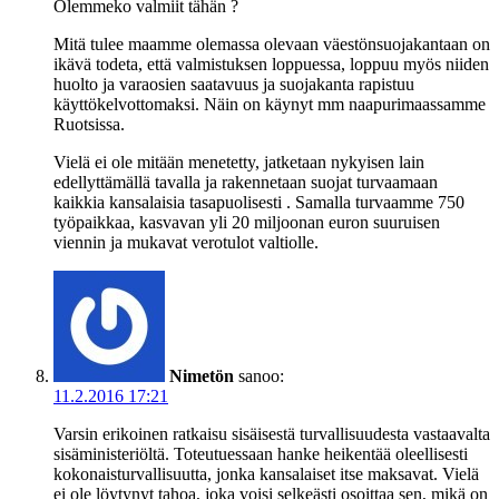
Olemmeko valmiit tähän ?
Mitä tulee maamme olemassa olevaan väestönsuojakantaan on
ikävä todeta, että valmistuksen loppuessa, loppuu myös niiden
huolto ja varaosien saatavuus ja suojakanta rapistuu
käyttökelvottomaksi. Näin on käynyt mm naapurimaassamme
Ruotsissa.
Vielä ei ole mitään menetetty, jatketaan nykyisen lain
edellyttämällä tavalla ja rakennetaan suojat turvaamaan
kaikkia kansalaisia tasapuolisesti . Samalla turvaamme 750
työpaikkaa, kasvavan yli 20 miljoonan euron suuruisen
viennin ja mukavat verotulot valtiolle.
Nimetön
sanoo:
11.2.2016 17:21
Varsin erikoinen ratkaisu sisäisestä turvallisuudesta vastaavalta
sisäministeriöltä. Toteutuessaan hanke heikentää oleellisesti
kokonaisturvallisuutta, jonka kansalaiset itse maksavat. Vielä
ei ole löytynyt tahoa, joka voisi selkeästi osoittaa sen, mikä on