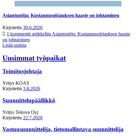
Asiantuntija: Kustannusohjauksen haaste on johtaminen
Kirjoitettu
30.6.2026
1 kommentti
artikkeliin Asiantuntija: Kustannusohjauksen haaste
on johtaminen
Lisää uutisia
Uusimmat työpaikat
Toimitusjohtaja
Yritys
KOAS
Kirjoitettu
3.8.2026
Suunnittelupäällikkö
Yritys
Tekova Oyj
Kirjoitettu
22.7.2026
Vastuusuunnittelija, tietomallintava suunnittelija