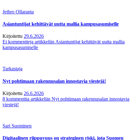
Jethro Ollaranta
Asiantuntijat kehittävät uutta mallia kampusasumiselle
Kirjoitettu
29.6.2026
Ei kommentteja
artikkeliin Asiantuntijat kehittävät uutta mallia
kampusasumiselle
Tarkastaja
Nyt pohtimaan rakennusalan innostavia viestejä!
Kirjoitettu
26.6.2026
8 kommenttia
artikkeliin Nyt pohtimaan rakennusalan innostavia
viestejä!
Sari Suominen
Digitaalinen riippuvuus on strateginen riski, jota Suomen