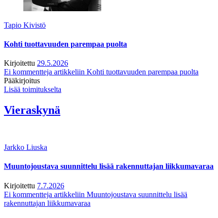
Tapio Kivistö
Kohti tuottavuuden parempaa puolta
Kirjoitettu
29.5.2026
Ei kommentteja
artikkeliin Kohti tuottavuuden parempaa puolta
Pääkirjoitus
Lisää toimitukselta
Vieraskynä
Jarkko Liuska
Muuntojoustava suunnittelu lisää rakennuttajan liikkumavaraa
Kirjoitettu
7.7.2026
Ei kommentteja
artikkeliin Muuntojoustava suunnittelu lisää
rakennuttajan liikkumavaraa