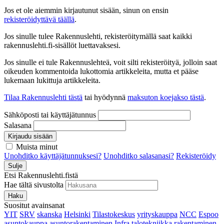
Jos et ole aiemmin kirjautunut sisään, sinun on ensin
rekisteröidyttävä täällä
.
Jos sinulle tulee Rakennuslehti, rekisteröitymällä saat kaikki
rakennuslehti.fi-sisällöt luettavaksesi.
Jos sinulle ei tule Rakennuslehteä, voit silti rekisteröityä, jolloin saat
oikeuden kommentoida lukottomia artikkeleita, mutta et pääse
lukemaan lukittuja artikkeleita.
Tilaa Rakennuslehti tästä
tai hyödynnä
maksuton koejakso tästä
.
Sähköposti tai käyttäjätunnus
Salasana
Kirjaudu sisään
Muista minut
Unohditko käyttäjätunnuksesi?
Unohditko salasanasi?
Rekisteröidy
Sulje
Etsi Rakennuslehti.fistä
Hae tältä sivustolta
Haku
Suositut avainsanat
YIT
SRV
skanska
Helsinki
Tilastokeskus
yrityskauppa
NCC
Espoo
asuntokauppa
asuntorakentaminen
Infra
talotekniikka
rakentaminen