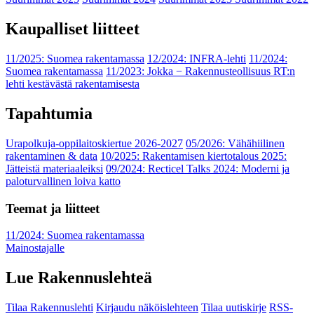
Kaupalliset liitteet
11/2025: Suomea rakentamassa
12/2024: INFRA-lehti
11/2024:
Suomea rakentamassa
11/2023: Jokka − Rakennusteollisuus RT:n
lehti kestävästä rakentamisesta
Tapahtumia
Urapolkuja-oppilaitoskiertue 2026-2027
05/2026: Vähähiilinen
rakentaminen & data
10/2025: Rakentamisen kiertotalous 2025:
Jätteistä materiaaleiksi
09/2024: Recticel Talks 2024: Moderni ja
paloturvallinen loiva katto
Teemat ja liitteet
11/2024: Suomea rakentamassa
Mainostajalle
Lue Rakennuslehteä
Tilaa Rakennuslehti
Kirjaudu näköislehteen
Tilaa uutiskirje
RSS-