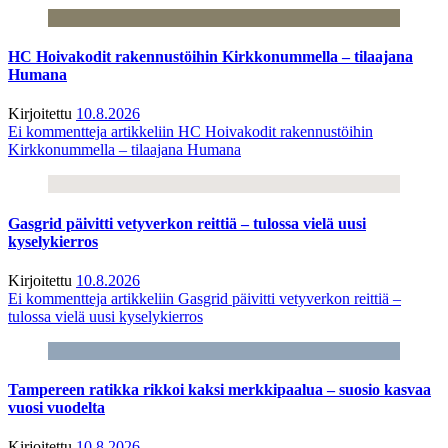
HC Hoivakodit rakennustöihin Kirkkonummella – tilaajana
Humana
Kirjoitettu
10.8.2026
Ei kommentteja
artikkeliin HC Hoivakodit rakennustöihin
Kirkkonummella – tilaajana Humana
Gasgrid päivitti vetyverkon reittiä – tulossa vielä uusi
kyselykierros
Kirjoitettu
10.8.2026
Ei kommentteja
artikkeliin Gasgrid päivitti vetyverkon reittiä –
tulossa vielä uusi kyselykierros
Tampereen ratikka rikkoi kaksi merkkipaalua – suosio kasvaa
vuosi vuodelta
Kirjoitettu
10.8.2026