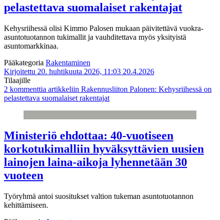
pelastettava suomalaiset rakentajat
Kehysriihessä olisi Kimmo Palosen mukaan päivitettävä vuokra-
asuntotuotannon tukimallit ja vauhditettava myös yksityistä
asuntomarkkinaa.
Pääkategoria
Rakentaminen
Kirjoitettu 20. huhtikuuta 2026, 11:03
20.4.2026
Tilaajille
2 kommenttia
artikkeliin Rakennusliiton Palonen: Kehysriihessä on
pelastettava suomalaiset rakentajat
Ministeriö ehdottaa: 40-vuotiseen
korkotukimalliin hyväksyttävien uusien
lainojen laina-aikoja lyhennetään 30
vuoteen
Työryhmä antoi suositukset valtion tukeman asuntotuotannon
kehittämiseen.