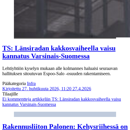
TS: Länsiradan kakkosvaiheella vaisu
kannatus Varsinais-Suomessa
Lehtiyhtiön kyselyn mukaan alle kolmannes haluaisi seuraavan
hallituksen sitoutuvan Espoo-Salo -osuuden rakentamiseen.
Pääkategoria
Infra
Kirjoitettu 27. huhtikuuta 2026, 11:20
27.4.2026
Tilaajille
Ei kommentteja
artikkeliin TS: Länsiradan kakkosvaiheella vaisu
kannatus Varsinais-Suomessa
Rakennusliiton Palonen: Kehysriihessä on