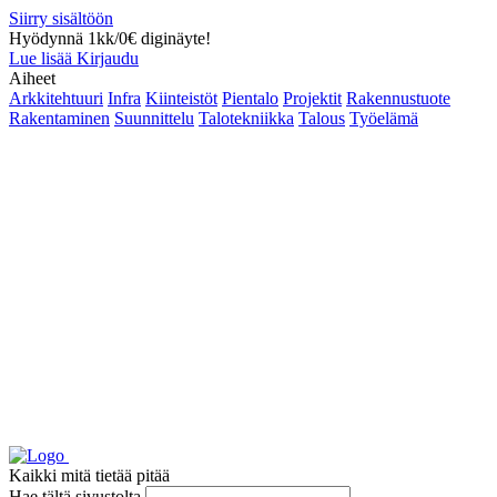
Siirry sisältöön
Hyödynnä 1kk/0€ diginäyte!
Lue lisää
Kirjaudu
Aiheet
Arkkitehtuuri
Infra
Kiinteistöt
Pientalo
Projektit
Rakennustuote
Rakentaminen
Suunnittelu
Talotekniikka
Talous
Työelämä
Kaikki mitä tietää pitää
Hae tältä sivustolta