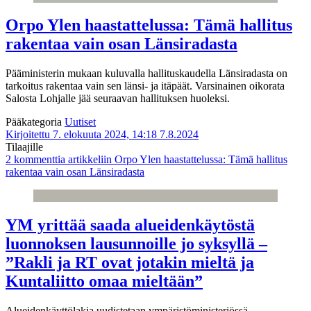
Orpo Ylen haastattelussa: Tämä hallitus
rakentaa vain osan Länsiradasta
Pääministerin mukaan kuluvalla hallituskaudella Länsiradasta on
tarkoitus rakentaa vain sen länsi- ja itäpäät. Varsinainen oikorata
Salosta Lohjalle jää seuraavan hallituksen huoleksi.
Pääkategoria
Uutiset
Kirjoitettu 7. elokuuta 2024, 14:18
7.8.2024
Tilaajille
2 kommenttia
artikkeliin Orpo Ylen haastattelussa: Tämä hallitus
rakentaa vain osan Länsiradasta
YM yrittää saada alueidenkäytöstä
luonnoksen lausunnoille jo syksyllä –
”Rakli ja RT ovat jotakin mieltä ja
Kuntaliitto omaa mieltään”
Alueidenkäyttölakia uudistetaan ympäristöministeriössä