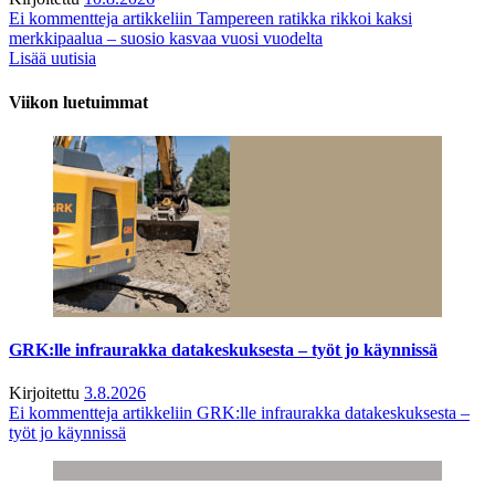
Ei kommentteja
artikkeliin Tampereen ratikka rikkoi kaksi
merkkipaalua – suosio kasvaa vuosi vuodelta
Lisää uutisia
Viikon luetuimmat
GRK:lle infraurakka datakeskuksesta – työt jo käynnissä
Kirjoitettu
3.8.2026
Ei kommentteja
artikkeliin GRK:lle infraurakka datakeskuksesta –
työt jo käynnissä