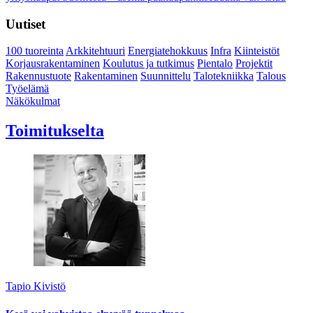
Uutiset
100 tuoreinta
Arkkitehtuuri
Energiatehokkuus
Infra
Kiinteistöt
Korjausrakentaminen
Koulutus ja tutkimus
Pientalo
Projektit
Rakennustuote
Rakentaminen
Suunnittelu
Talotekniikka
Talous
Työelämä
Näkökulmat
Toimitukselta
Tapio Kivistö