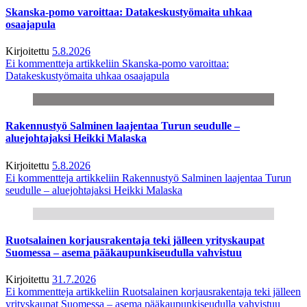
Skanska-pomo varoittaa: Datakeskustyömaita uhkaa
osaajapula
Kirjoitettu
5.8.2026
Ei kommentteja
artikkeliin Skanska-pomo varoittaa:
Datakeskustyömaita uhkaa osaajapula
Rakennustyö Salminen laajentaa Turun seudulle –
aluejohtajaksi Heikki Malaska
Kirjoitettu
5.8.2026
Ei kommentteja
artikkeliin Rakennustyö Salminen laajentaa Turun
seudulle – aluejohtajaksi Heikki Malaska
Ruotsalainen korjausrakentaja teki jälleen yrityskaupat
Suomessa – asema pääkaupunkiseudulla vahvistuu
Kirjoitettu
31.7.2026
Ei kommentteja
artikkeliin Ruotsalainen korjausrakentaja teki jälleen
yrityskaupat Suomessa – asema pääkaupunkiseudulla vahvistuu