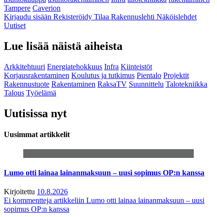
Tampere
Caverion
Kirjaudu sisään
Rekisteröidy
Tilaa Rakennuslehti
Näköislehdet
Uutiset
Lue lisää näistä aiheista
Arkkitehtuuri
Energiatehokkuus
Infra
Kiinteistöt
Korjausrakentaminen
Koulutus ja tutkimus
Pientalo
Projektit
Rakennustuote
Rakentaminen
RaksaTV
Suunnittelu
Talotekniikka
Talous
Työelämä
Uutisissa nyt
Uusimmat artikkelit
Lumo otti lainaa lainanmaksuun – uusi sopimus OP:n kanssa
Kirjoitettu
10.8.2026
Ei kommentteja
artikkeliin Lumo otti lainaa lainanmaksuun – uusi
sopimus OP:n kanssa