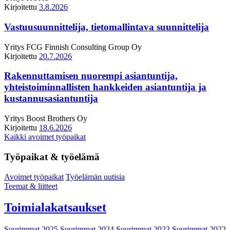
Kirjoitettu
3.8.2026
Vastuusuunnittelija, tietomallintava suunnittelija
Yritys
FCG Finnish Consulting Group Oy
Kirjoitettu
20.7.2026
Rakennuttamisen nuorempi asiantuntija,
yhteistoiminnallisten hankkeiden asiantuntija ja
kustannusasiantuntija
Yritys
Boost Brothers Oy
Kirjoitettu
18.6.2026
Kaikki avoimet työpaikat
Työpaikat & työelämä
Avoimet työpaikat
Työelämän uutisia
Teemat & liitteet
Toimialakatsaukset
Suurimmat 2025
Suurimmat 2024
Suurimmat 2023
Suurimmat 2022