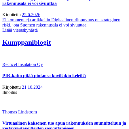
rakennusala ei voi sivuuttaa
Kirjoitettu
25.6.2026
Ei kommentteja
artikkeliin Digitaalinen riippuvuus on strateginen
riski, jota Suomen rakennusala ei voi sivuuttaa
Lisää vieraskynästä
Kumppaniblogit
Recticel Insulation Oy
PIR-katto pitää pintansa kovillakin keleillä
Kirjoitettu
21.10.2024
Ilmoitus
Thomas Lindstrom
Virtuaalinen kaksonen tuo apua rakennuksien suunnitteluun ja
kestävyystavoitteiden saavuttamiseen