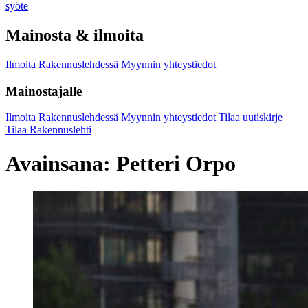
syöte
Mainosta & ilmoita
Ilmoita Rakennuslehdessä
Myynnin yhteystiedot
Mainostajalle
Ilmoita Rakennuslehdessä
Myynnin yhteystiedot
Tilaa uutiskirje
Tilaa Rakennuslehti
Avainsana:
Petteri Orpo