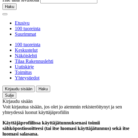
Haku
Etusivu
100 tuoreinta
Suurimmat
100 tuoreinta
Keskustelut
Näköislehti
Tilaa Rakennuslehti
Uutiskirje
Toimitus
Yhteystiedot
Kirjaudu sisään
Haku
Sulje
Kirjaudu sisään
Voit kirjautua sisään, jos olet jo aiemmin rekisteröitynyt ja sen
yhteydessä luonut käyttäjäprofiilin
Käyttäjäprofiilissa käyttäjätunnuksenasi toimii
sähköpostiosoitteesi (tai itse luomasi käyttäjätunnus) sekä itse
luomasi salasana.