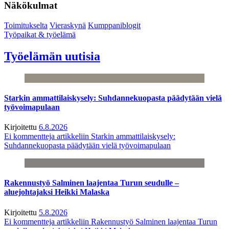
Näkökulmat
Toimitukselta
Vieraskynä
Kumppaniblogit
Työpaikat & työelämä
Työelämän uutisia
Starkin ammattilaiskysely: Suhdannekuopasta päädytään vielä
työvoimapulaan
Kirjoitettu
6.8.2026
Ei kommentteja
artikkeliin Starkin ammattilaiskysely:
Suhdannekuopasta päädytään vielä työvoimapulaan
Rakennustyö Salminen laajentaa Turun seudulle –
aluejohtajaksi Heikki Malaska
Kirjoitettu
5.8.2026
Ei kommentteja
artikkeliin Rakennustyö Salminen laajentaa Turun