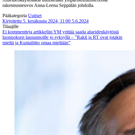
rakennusneuvos Anna-Leena Seppälän johdolla.
Pääkategoria
Uutiset
Kirjoitettu 5. kesäkuuta 2024, 11:00
5.6.2024
Tilaajille
Ei kommentteja
artikkeliin YM yrittää saada alueidenkäytöstä
luonnoksen lausunnoille jo syksyllä – ”Rakli ja RT ovat jotakin
mieltä ja Kuntaliitto omaa mieltään”