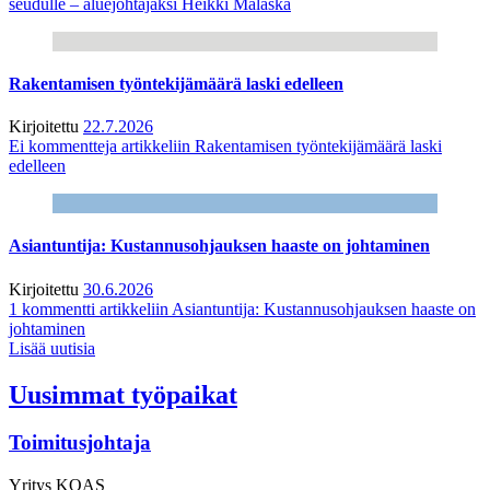
seudulle – aluejohtajaksi Heikki Malaska
Rakentamisen työntekijämäärä laski edelleen
Kirjoitettu
22.7.2026
Ei kommentteja
artikkeliin Rakentamisen työntekijämäärä laski
edelleen
Asiantuntija: Kustannusohjauksen haaste on johtaminen
Kirjoitettu
30.6.2026
1 kommentti
artikkeliin Asiantuntija: Kustannusohjauksen haaste on
johtaminen
Lisää uutisia
Uusimmat työpaikat
Toimitusjohtaja
Yritys
KOAS