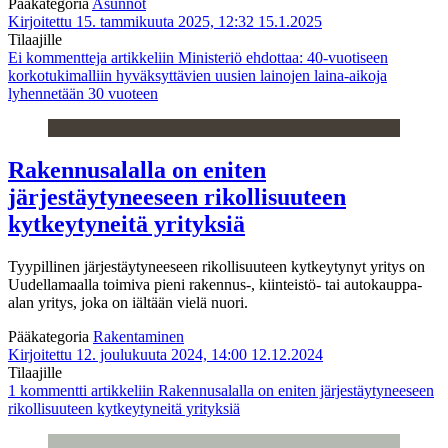
Pääkategoria
Asunnot
Kirjoitettu 15. tammikuuta 2025, 12:32
15.1.2025
Tilaajille
Ei kommentteja
artikkeliin Ministeriö ehdottaa: 40-vuotiseen
korkotukimalliin hyväksyttävien uusien lainojen laina-aikoja
lyhennetään 30 vuoteen
Rakennusalalla on eniten
järjestäytyneeseen rikollisuuteen
kytkeytyneitä yrityksiä
Tyypillinen järjestäytyneeseen rikollisuuteen kytkeytynyt yritys on
Uudellamaalla toimiva pieni rakennus-, kiinteistö- tai autokauppa-
alan yritys, joka on iältään vielä nuori.
Pääkategoria
Rakentaminen
Kirjoitettu 12. joulukuuta 2024, 14:00
12.12.2024
Tilaajille
1 kommentti
artikkeliin Rakennusalalla on eniten järjestäytyneeseen
rikollisuuteen kytkeytyneitä yrityksiä