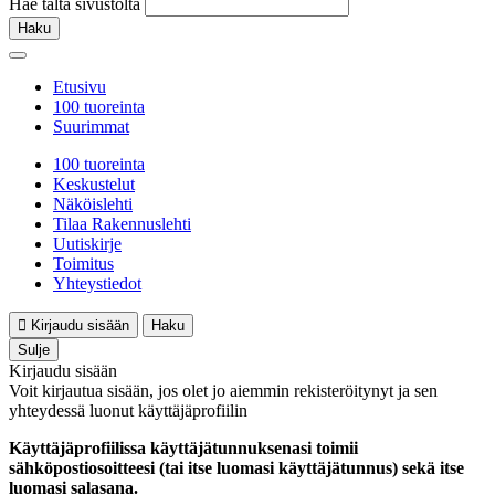
Hae tältä sivustolta
Haku
Etusivu
100 tuoreinta
Suurimmat
100 tuoreinta
Keskustelut
Näköislehti
Tilaa Rakennuslehti
Uutiskirje
Toimitus
Yhteystiedot
Kirjaudu sisään
Haku
Sulje
Kirjaudu sisään
Voit kirjautua sisään, jos olet jo aiemmin rekisteröitynyt ja sen
yhteydessä luonut käyttäjäprofiilin
Käyttäjäprofiilissa käyttäjätunnuksenasi toimii
sähköpostiosoitteesi (tai itse luomasi käyttäjätunnus) sekä itse
luomasi salasana.