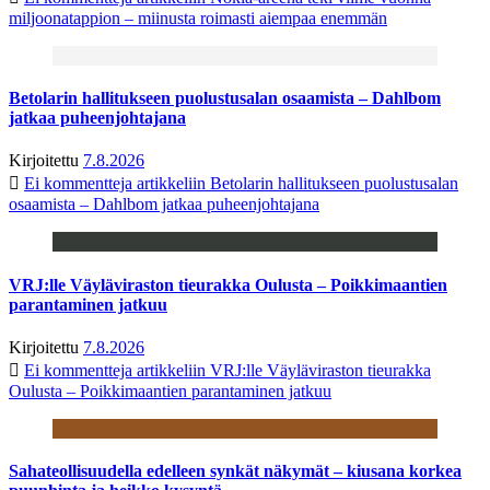
miljoonatappion – miinusta roimasti aiempaa enemmän
Betolarin hallitukseen puolustusalan osaamista – Dahlbom
jatkaa puheenjohtajana
Kirjoitettu
7.8.2026
Ei kommentteja
artikkeliin Betolarin hallitukseen puolustusalan
osaamista – Dahlbom jatkaa puheenjohtajana
VRJ:lle Väyläviraston tieurakka Oulusta – Poikkimaantien
parantaminen jatkuu
Kirjoitettu
7.8.2026
Ei kommentteja
artikkeliin VRJ:lle Väyläviraston tieurakka
Oulusta – Poikkimaantien parantaminen jatkuu
Sahateollisuudella edelleen synkät näkymät – kiusana korkea