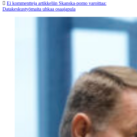
Ei kommentteja
artikkeliin Skanska-pomo varoittaa:
Datakeskustyömaita uhkaa osaajapula