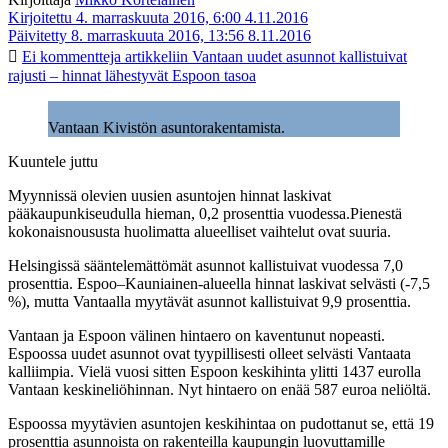
Kirjoitettu 4. marraskuuta 2016, 6:00
4.11.2016
Päivitetty 8. marraskuuta 2016, 13:56
8.11.2016
Ei kommentteja
artikkeliin Vantaan uudet asunnot kallistuivat
rajusti – hinnat lähestyvät Espoon tasoa
Vantaan Kivistön asuntorakentamista.
Kuuntele juttu
Myynnissä olevien uusien asuntojen hinnat laskivat
pääkaupunkiseudulla hieman, 0,2 prosenttia vuodessa.Pienestä
kokonaisnoususta huolimatta alueelliset vaihtelut ovat suuria.
Helsingissä sääntelemättömät asunnot kallistuivat vuodessa 7,0
prosenttia. Espoo–Kauniainen-alueella hinnat laskivat selvästi (-7,5
%), mutta Vantaalla myytävät asunnot kallistuivat 9,9 prosenttia.
Vantaan ja Espoon välinen hintaero on kaventunut nopeasti.
Espoossa uudet asunnot ovat tyypillisesti olleet selvästi Vantaata
kalliimpia. Vielä vuosi sitten Espoon keskihinta ylitti 1437 eurolla
Vantaan keskineliöhinnan. Nyt hintaero on enää 587 euroa neliöltä.
Espoossa myytävien asuntojen keskihintaa on pudottanut se, että 19
prosenttia asunnoista on rakenteilla kaupungin luovuttamille