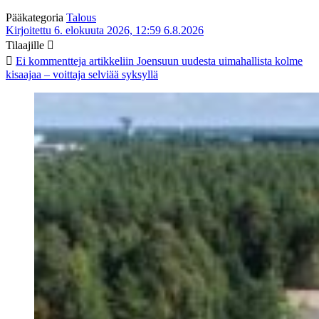
Pääkategoria
Talous
Kirjoitettu 6. elokuuta 2026, 12:59
6.8.2026
Tilaajille
Ei kommentteja
artikkeliin Joensuun uudesta uimahallista kolme
kisaajaa – voittaja selviää syksyllä