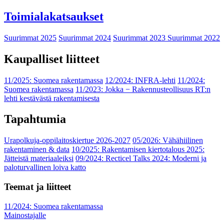
Toimialakatsaukset
Suurimmat 2025
Suurimmat 2024
Suurimmat 2023
Suurimmat 2022
Kaupalliset liitteet
11/2025: Suomea rakentamassa
12/2024: INFRA-lehti
11/2024:
Suomea rakentamassa
11/2023: Jokka − Rakennusteollisuus RT:n
lehti kestävästä rakentamisesta
Tapahtumia
Urapolkuja-oppilaitoskiertue 2026-2027
05/2026: Vähähiilinen
rakentaminen & data
10/2025: Rakentamisen kiertotalous 2025:
Jätteistä materiaaleiksi
09/2024: Recticel Talks 2024: Moderni ja
paloturvallinen loiva katto
Teemat ja liitteet
11/2024: Suomea rakentamassa
Mainostajalle