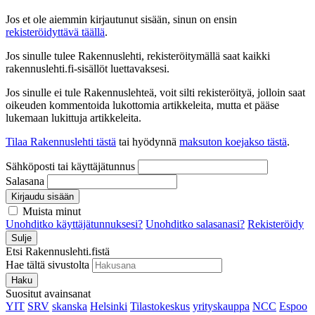
Jos et ole aiemmin kirjautunut sisään, sinun on ensin
rekisteröidyttävä täällä
.
Jos sinulle tulee Rakennuslehti, rekisteröitymällä saat kaikki
rakennuslehti.fi-sisällöt luettavaksesi.
Jos sinulle ei tule Rakennuslehteä, voit silti rekisteröityä, jolloin saat
oikeuden kommentoida lukottomia artikkeleita, mutta et pääse
lukemaan lukittuja artikkeleita.
Tilaa Rakennuslehti tästä
tai hyödynnä
maksuton koejakso tästä
.
Sähköposti tai käyttäjätunnus
Salasana
Kirjaudu sisään
Muista minut
Unohditko käyttäjätunnuksesi?
Unohditko salasanasi?
Rekisteröidy
Sulje
Etsi Rakennuslehti.fistä
Hae tältä sivustolta
Haku
Suositut avainsanat
YIT
SRV
skanska
Helsinki
Tilastokeskus
yrityskauppa
NCC
Espoo