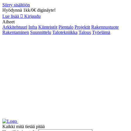
Siirry sisältöön
Hyödynnä 1kk/0€ diginäyte!
Lue lisää
Kirjaudu
Aiheet
Arkkitehtuuri
Infra
Kiinteistöt
Pientalo
Projektit
Rakennustuote
Rakentaminen
Suunnittelu
Talotekniikka
Talous
Työelämä
Kaikki mitä tietää pitää