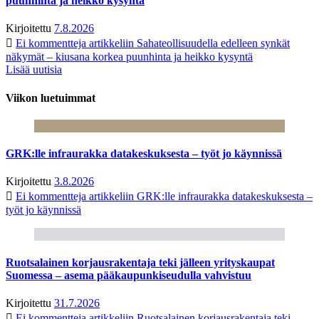
puunhinta ja heikko kysyntä
Kirjoitettu
7.8.2026
Ei kommentteja
artikkeliin Sahateollisuudella edelleen synkät
näkymät – kiusana korkea puunhinta ja heikko kysyntä
Lisää uutisia
Viikon luetuimmat
GRK:lle infraurakka datakeskuksesta – työt jo käynnissä
Kirjoitettu
3.8.2026
Ei kommentteja
artikkeliin GRK:lle infraurakka datakeskuksesta –
työt jo käynnissä
Ruotsalainen korjausrakentaja teki jälleen yrityskaupat
Suomessa – asema pääkaupunkiseudulla vahvistuu
Kirjoitettu
31.7.2026
Ei kommentteja
artikkeliin Ruotsalainen korjausrakentaja teki