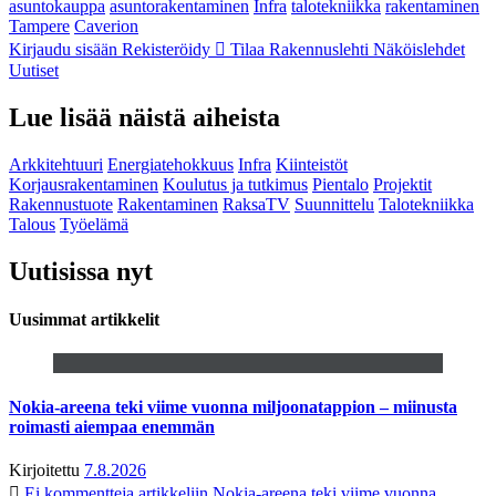
asuntokauppa
asuntorakentaminen
Infra
talotekniikka
rakentaminen
Tampere
Caverion
Kirjaudu sisään
Rekisteröidy
Tilaa Rakennuslehti
Näköislehdet
Uutiset
Lue lisää näistä aiheista
Arkkitehtuuri
Energiatehokkuus
Infra
Kiinteistöt
Korjausrakentaminen
Koulutus ja tutkimus
Pientalo
Projektit
Rakennustuote
Rakentaminen
RaksaTV
Suunnittelu
Talotekniikka
Talous
Työelämä
Uutisissa nyt
Uusimmat artikkelit
Nokia-areena teki viime vuonna miljoonatappion – miinusta
roimasti aiempaa enemmän
Kirjoitettu
7.8.2026
Ei kommentteja
artikkeliin Nokia-areena teki viime vuonna