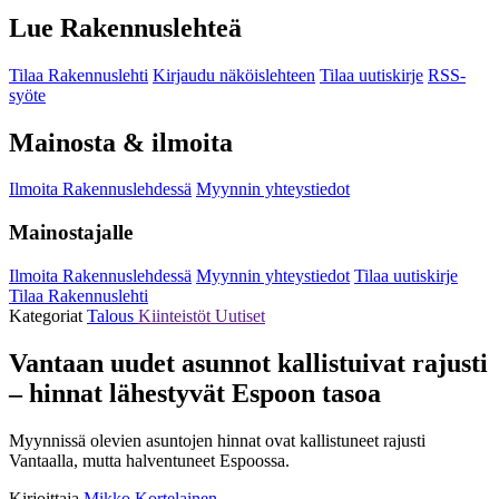
Lue Rakennuslehteä
Tilaa Rakennuslehti
Kirjaudu näköislehteen
Tilaa uutiskirje
RSS-
syöte
Mainosta & ilmoita
Ilmoita Rakennuslehdessä
Myynnin yhteystiedot
Mainostajalle
Ilmoita Rakennuslehdessä
Myynnin yhteystiedot
Tilaa uutiskirje
Tilaa Rakennuslehti
Kategoriat
Talous
Kiinteistöt
Uutiset
Vantaan uudet asunnot kallistuivat rajusti
– hinnat lähestyvät Espoon tasoa
Myynnissä olevien asuntojen hinnat ovat kallistuneet rajusti
Vantaalla, mutta halventuneet Espoossa.
Kirjoittaja
Mikko Kortelainen