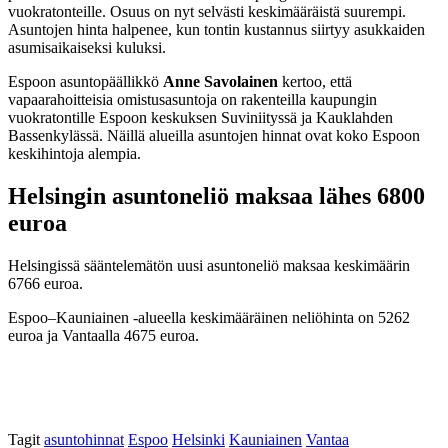
vuokratonteille. Osuus on nyt selvästi keskimääräistä suurempi.
Asuntojen hinta halpenee, kun tontin kustannus siirtyy asukkaiden
asumisaikaiseksi kuluksi.
Espoon asuntopäällikkö
Anne Savolainen
kertoo, että
vapaarahoitteisia omistusasuntoja on rakenteilla kaupungin
vuokratontille Espoon keskuksen Suviniityssä ja Kauklahden
Bassenkylässä. Näillä alueilla asuntojen hinnat ovat koko Espoon
keskihintoja alempia.
Helsingin asuntoneliö maksaa lähes 6800
euroa
Helsingissä sääntelemätön uusi asuntoneliö maksaa keskimäärin
6766 euroa.
Espoo–Kauniainen -alueella keskimääräinen neliöhinta on 5262
euroa ja Vantaalla 4675 euroa.
Tagit
asuntohinnat
Espoo
Helsinki
Kauniainen
Vantaa