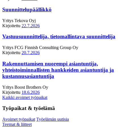
Suunnittelupäällikkö
Yritys
Tekova Oyj
Kirjoitettu
22.7.2026
Vastuusuunnittelija, tietomallintava suunnittelija
Yritys
FCG Finnish Consulting Group Oy
Kirjoitettu
20.7.2026
Rakennuttamisen nuorempi asiantuntija,
yhteistoiminnallisten hankkeiden asiantuntija ja
kustannusasiantuntija
Yritys
Boost Brothers Oy
Kirjoitettu
18.6.2026
Kaikki avoimet työpaikat
Työpaikat & työelämä
Avoimet työpaikat
Työelämän uutisia
Teemat & liitteet