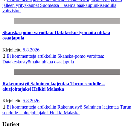
jälleen yrityskaupat Suomessa – asema pääkaupunkiseudulla
vahvistuu
Skanska-pomo varoittaa: Datakeskustyömaita uhkaa
osaajapula
Kirjoitettu
5.8.2026
Ei kommentteja
artikkeliin Skanska-pomo varoittaa:
Datakeskustyömaita uhkaa osaajapula
Rakennustyö Salminen laajentaa Turun seudulle –
aluejohtajaksi Heikki Malaska
Kirjoitettu
5.8.2026
Ei kommentteja
artikkeliin Rakennustyö Salminen laajentaa Turun
seudulle – aluejohtajaksi Heikki Malaska
Uutiset