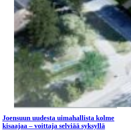
Joensuun uudesta uimahallista kolme
kisaajaa – voittaja selviää syksyllä