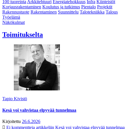
100 tuoreinta
Arkkitehtuuri
Energiatehokkuus
Infra
Kiinteistöt
Korjausrakentaminen
Koulutus ja tutkimus
Pientalo
Projektit
Rakennustuote
Rakentaminen
Suunnittelu
Talotekniikka
Talous
Työelämä
Näkökulmat
Toimitukselta
Tapio Kivistö
Kesä voi vahvistaa elpyvää tunnelmaa
Kirjoitettu
26.6.2026
Ei kommentteja
artikkeliin Kesä voi vahvistaa elpyvää tunnelmaa