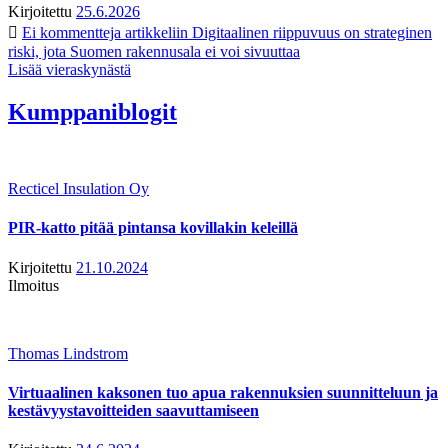
Kirjoitettu
25.6.2026
Ei kommentteja
artikkeliin Digitaalinen riippuvuus on strateginen
riski, jota Suomen rakennusala ei voi sivuuttaa
Lisää vieraskynästä
Kumppaniblogit
Recticel Insulation Oy
PIR-katto pitää pintansa kovillakin keleillä
Kirjoitettu
21.10.2024
Ilmoitus
Thomas Lindstrom
Virtuaalinen kaksonen tuo apua rakennuksien suunnitteluun ja
kestävyystavoitteiden saavuttamiseen