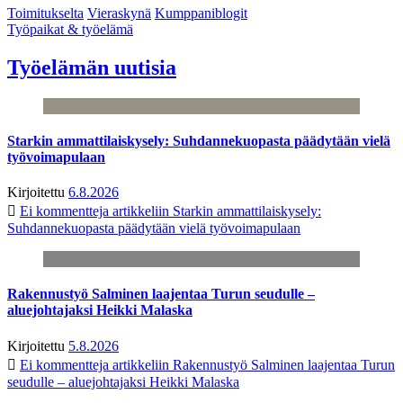
Toimitukselta
Vieraskynä
Kumppaniblogit
Työpaikat & työelämä
Työelämän uutisia
Starkin ammattilaiskysely: Suhdannekuopasta päädytään vielä
työvoimapulaan
Kirjoitettu
6.8.2026
Ei kommentteja
artikkeliin Starkin ammattilaiskysely:
Suhdannekuopasta päädytään vielä työvoimapulaan
Rakennustyö Salminen laajentaa Turun seudulle –
aluejohtajaksi Heikki Malaska
Kirjoitettu
5.8.2026
Ei kommentteja
artikkeliin Rakennustyö Salminen laajentaa Turun
seudulle – aluejohtajaksi Heikki Malaska