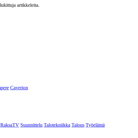
ukittuja artikkeleita.
pere
Caverion
RaksaTV
Suunnittelu
Talotekniikka
Talous
Työelämä