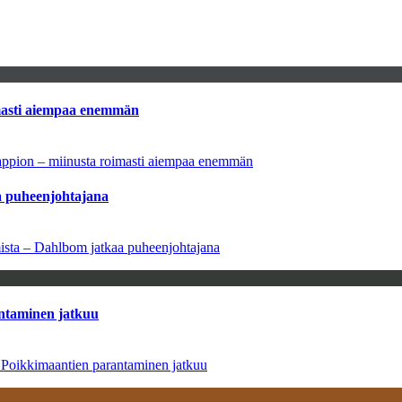
imasti aiempaa enemmän
tappion – miinusta roimasti aiempaa enemmän
aa puheenjohtajana
amista – Dahlbom jatkaa puheenjohtajana
antaminen jatkuu
– Poikkimaantien parantaminen jatkuu