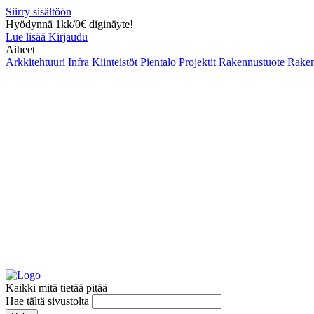
Siirry sisältöön
Hyödynnä 1kk/0€ diginäyte!
Lue lisää
Kirjaudu
Aiheet
Arkkitehtuuri
Infra
Kiinteistöt
Pientalo
Projektit
Rakennustuote
Raken
Kaikki mitä tietää pitää
Hae tältä sivustolta