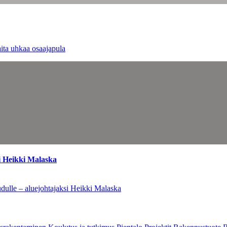
ita uhkaa osaajapula
i Heikki Malaska
dulle – aluejohtajaksi Heikki Malaska