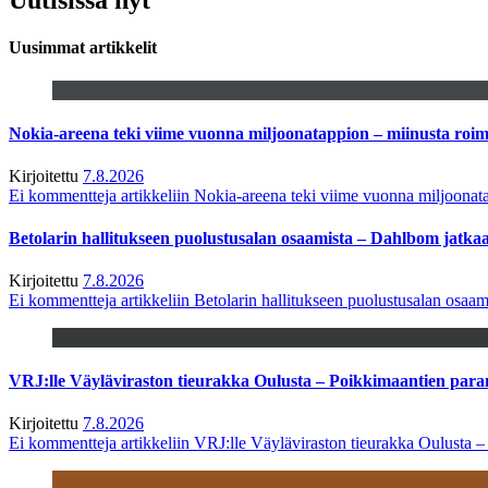
Uusimmat artikkelit
Nokia-areena teki viime vuonna miljoonatappion – miinusta ro
Kirjoitettu
7.8.2026
Ei kommentteja
artikkeliin Nokia-areena teki viime vuonna miljoona
Betolarin hallitukseen puolustusalan osaamista – Dahlbom jatk
Kirjoitettu
7.8.2026
Ei kommentteja
artikkeliin Betolarin hallitukseen puolustusalan osa
VRJ:lle Väyläviraston tieurakka Oulusta – Poikkimaantien par
Kirjoitettu
7.8.2026
Ei kommentteja
artikkeliin VRJ:lle Väyläviraston tieurakka Oulusta 