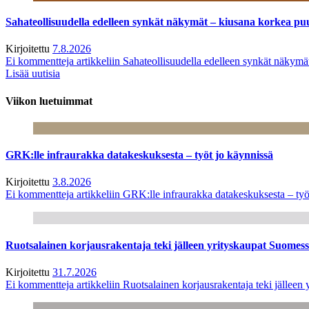
Sahateollisuudella edelleen synkät näkymät – kiusana korkea pu
Kirjoitettu
7.8.2026
Ei kommentteja
artikkeliin Sahateollisuudella edelleen synkät näkym
Lisää uutisia
Viikon luetuimmat
GRK:lle infraurakka datakeskuksesta – työt jo käynnissä
Kirjoitettu
3.8.2026
Ei kommentteja
artikkeliin GRK:lle infraurakka datakeskuksesta – työ
Ruotsalainen korjausrakentaja teki jälleen yrityskaupat Suome
Kirjoitettu
31.7.2026
Ei kommentteja
artikkeliin Ruotsalainen korjausrakentaja teki jälle