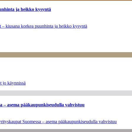
unhinta ja heikko kysyntä
ät – kiusana korkea puunhinta ja heikko kysyntä
t jo käynnissä
ssa – asema pääkaupunkiseudulla vahvistuu
en yrityskaupat Suomessa – asema pääkaupunkiseudulla vahvistuu