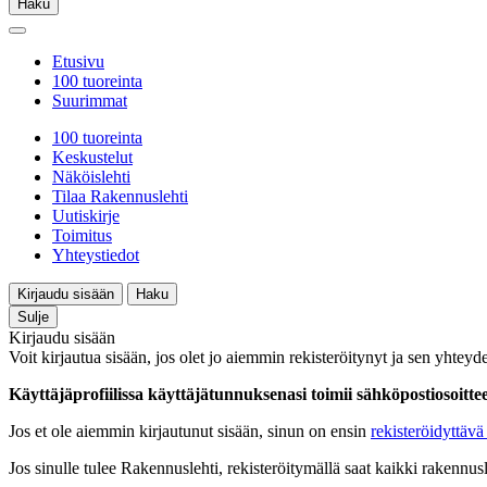
Haku
Etusivu
100 tuoreinta
Suurimmat
100 tuoreinta
Keskustelut
Näköislehti
Tilaa Rakennuslehti
Uutiskirje
Toimitus
Yhteystiedot
Kirjaudu sisään
Haku
Sulje
Kirjaudu sisään
Voit kirjautua sisään, jos olet jo aiemmin rekisteröitynyt ja sen yhteyde
Käyttäjäprofiilissa käyttäjätunnuksenasi toimii sähköpostiosoittees
Jos et ole aiemmin kirjautunut sisään, sinun on ensin
rekisteröidyttävä 
Jos sinulle tulee Rakennuslehti, rekisteröitymällä saat kaikki rakennusle