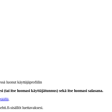
ssä luonut käyttäjäprofiilin
i (tai itse luomasi käyttäjätunnus) sekä itse luomasi salasana.
täällä
.
hti.fi-sisällöt luettavaksesi.