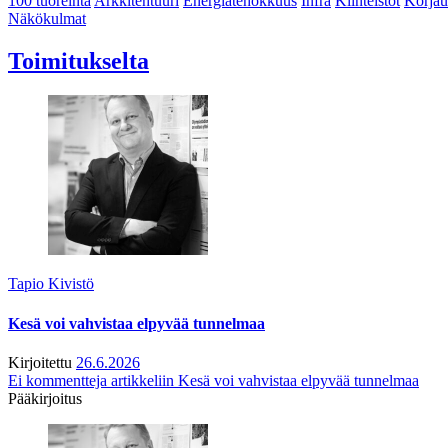
100 tuoreinta
Arkkitehtuuri
Energiatehokkuus
Infra
Kiinteistöt
Korjau
Näkökulmat
Toimitukselta
Tapio Kivistö
Kesä voi vahvistaa elpyvää tunnelmaa
Kirjoitettu
26.6.2026
Ei kommentteja
artikkeliin Kesä voi vahvistaa elpyvää tunnelmaa
Pääkirjoitus