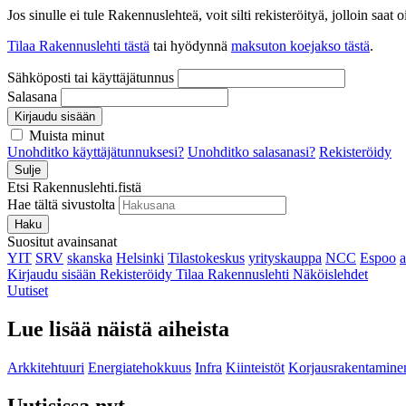
Jos sinulle ei tule Rakennuslehteä, voit silti rekisteröityä, jolloin sa
Tilaa Rakennuslehti tästä
tai hyödynnä
maksuton koejakso tästä
.
Sähköposti tai käyttäjätunnus
Salasana
Kirjaudu sisään
Muista minut
Unohditko käyttäjätunnuksesi?
Unohditko salasanasi?
Rekisteröidy
Sulje
Etsi Rakennuslehti.fistä
Hae tältä sivustolta
Haku
Suositut avainsanat
YIT
SRV
skanska
Helsinki
Tilastokeskus
yrityskauppa
NCC
Espoo
Kirjaudu sisään
Rekisteröidy
Tilaa Rakennuslehti
Näköislehdet
Uutiset
Lue lisää näistä aiheista
Arkkitehtuuri
Energiatehokkuus
Infra
Kiinteistöt
Korjausrakentamine
Uutisissa nyt