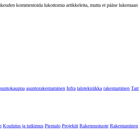
at oikeuden kommentoida lukottomia artikkeleita, mutta et pääse lukemaan l
asuntokauppa
asuntorakentaminen
Infra
talotekniikka
rakentaminen
Tam
n
Koulutus ja tutkimus
Pientalo
Projektit
Rakennustuote
Rakentaminen