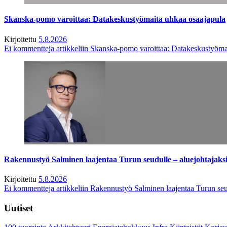
Skanska-pomo varoittaa: Datakeskustyömaita uhkaa osaajapula
Kirjoitettu
5.8.2026
Ei kommentteja
artikkeliin Skanska-pomo varoittaa: Datakeskustyöma
Rakennustyö Salminen laajentaa Turun seudulle – aluejohtajaks
Kirjoitettu
5.8.2026
Ei kommentteja
artikkeliin Rakennustyö Salminen laajentaa Turun seu
Uutiset