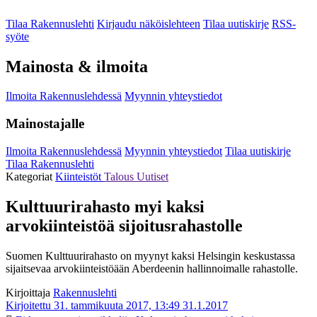
Tilaa Rakennuslehti
Kirjaudu näköislehteen
Tilaa uutiskirje
RSS-
syöte
Mainosta & ilmoita
Ilmoita Rakennuslehdessä
Myynnin yhteystiedot
Mainostajalle
Ilmoita Rakennuslehdessä
Myynnin yhteystiedot
Tilaa uutiskirje
Tilaa Rakennuslehti
Kategoriat
Kiinteistöt
Talous
Uutiset
Kulttuurirahasto myi kaksi
arvokiinteistöä sijoitusrahastolle
Suomen Kulttuurirahasto on myynyt kaksi Helsingin keskustassa
sijaitsevaa arvokiinteistöään Aberdeenin hallinnoimalle rahastolle.
Kirjoittaja
Rakennuslehti
Kirjoitettu 31. tammikuuta 2017, 13:49
31.1.2017