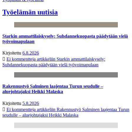
Työelämän uutisia
Starkin ammattilaiskysely: Suhdannekuopasta päädytään vielä
työvoimapulaan
Kirjoitettu
6.8.2026
Ei kommentteja
artikkeliin Starkin ammattilaiskysely:
Suhdannekuopasta päädytään vielä työvoimapulaan
Rakennustyö Salminen laajentaa Turun seudulle –
aluejohtajaksi Heikki Malaska
Kirjoitettu
5.8.2026
Ei kommentteja
artikkeliin Rakennustyö Salminen laajentaa Turun
seudulle – aluejohtajaksi Heikki Malaska