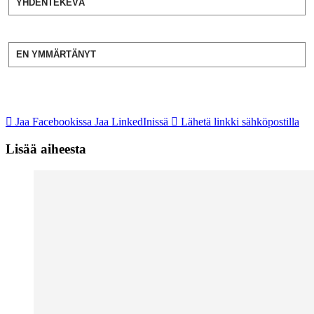
YHDENTEKEVÄ
EN YMMÄRTÄNYT
Jaa Facebookissa
Jaa LinkedInissä
Lähetä linkki sähköpostilla
Lisää aiheesta