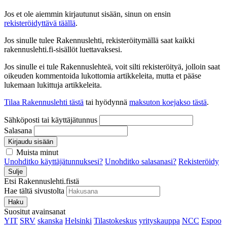
Jos et ole aiemmin kirjautunut sisään, sinun on ensin
rekisteröidyttävä täällä
.
Jos sinulle tulee Rakennuslehti, rekisteröitymällä saat kaikki
rakennuslehti.fi-sisällöt luettavaksesi.
Jos sinulle ei tule Rakennuslehteä, voit silti rekisteröityä, jolloin saat
oikeuden kommentoida lukottomia artikkeleita, mutta et pääse
lukemaan lukittuja artikkeleita.
Tilaa Rakennuslehti tästä
tai hyödynnä
maksuton koejakso tästä
.
Sähköposti tai käyttäjätunnus
Salasana
Kirjaudu sisään
Muista minut
Unohditko käyttäjätunnuksesi?
Unohditko salasanasi?
Rekisteröidy
Sulje
Etsi Rakennuslehti.fistä
Hae tältä sivustolta
Haku
Suositut avainsanat
YIT
SRV
skanska
Helsinki
Tilastokeskus
yrityskauppa
NCC
Espoo