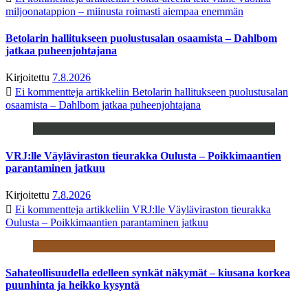
miljoonatappion – miinusta roimasti aiempaa enemmän
Betolarin hallitukseen puolustusalan osaamista – Dahlbom
jatkaa puheenjohtajana
Kirjoitettu
7.8.2026
Ei kommentteja
artikkeliin Betolarin hallitukseen puolustusalan
osaamista – Dahlbom jatkaa puheenjohtajana
VRJ:lle Väyläviraston tieurakka Oulusta – Poikkimaantien
parantaminen jatkuu
Kirjoitettu
7.8.2026
Ei kommentteja
artikkeliin VRJ:lle Väyläviraston tieurakka
Oulusta – Poikkimaantien parantaminen jatkuu
Sahateollisuudella edelleen synkät näkymät – kiusana korkea
puunhinta ja heikko kysyntä