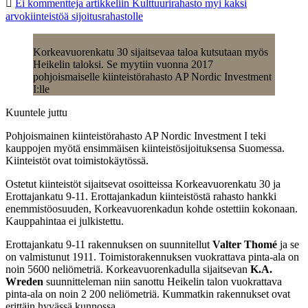
Ei kommentteja
artikkeliin Kulttuurirahasto myi kaksi
arvokiinteistöä sijoitusrahastolle
Korkeavuorenkatu 30 sijaitsevaa taloa kutsutaan myös
Heikelin taloksi. Se myytiin vuonna 2017
pohjoismaiselle kiinteistörahasto AP Nordic Investment
I:lle
Kuuntele juttu
Pohjoismainen kiinteistörahasto AP Nordic Investment I teki
kauppojen myötä ensimmäisen kiinteistösijoituksensa Suomessa.
Kiinteistöt ovat toimistokäytössä.
Ostetut kiinteistöt sijaitsevat osoitteissa Korkeavuorenkatu 30 ja
Erottajankatu 9-11. Erottajankadun kiinteistöstä rahasto hankki
enemmistöosuuden, Korkeavuorenkadun kohde ostettiin kokonaan.
Kauppahintaa ei julkistettu.
Erottajankatu 9-11 rakennuksen on suunnitellut
Valter Thomé
ja se
on valmistunut 1911. Toimistorakennuksen vuokrattava pinta-ala on
noin 5600 neliömetriä. Korkeavuorenkadulla sijaitsevan
K.A.
Wreden
suunnitteleman niin sanottu Heikelin talon vuokrattava
pinta-ala on noin 2 200 neliömetriä. Kummatkin rakennukset ovat
erittäin hyvässä kunnossa.