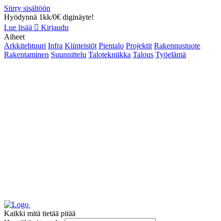
Siirry sisältöön
Hyödynnä 1kk/0€ diginäyte!
Lue lisää
Kirjaudu
Aiheet
Arkkitehtuuri
Infra
Kiinteistöt
Pientalo
Projektit
Rakennustuote
Rakentaminen
Suunnittelu
Talotekniikka
Talous
Työelämä
Kaikki mitä tietää pitää