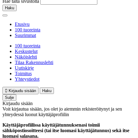
Hae tältä sivustolta
Haku
Etusivu
100 tuoreinta
Suurimmat
100 tuoreinta
Keskustelut
Näköislehti
Tilaa Rakennuslehti
Uutiskirje
Toimitus
Yhteystiedot
Kirjaudu sisään
Haku
Sulje
Kirjaudu sisään
Voit kirjautua sisään, jos olet jo aiemmin rekisteröitynyt ja sen
yhteydessä luonut käyttäjäprofiilin
Käyttäjäprofiilissa käyttäjätunnuksenasi toimii
sähköpostiosoitteesi (tai itse luomasi käyttäjätunnus) sekä itse
luomasi salasana.