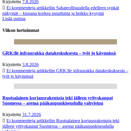
Kirjoitettu
7.8.2026
Ei kommentteja
artikkeliin Sahateollisuudella edelleen synkät
näkymät – kiusana korkea puunhinta ja heikko kysyntä
Lisää uutisia
Viikon luetuimmat
GRK:lle infraurakka datakeskuksesta – työt jo käynnissä
Kirjoitettu
3.8.2026
Ei kommentteja
artikkeliin GRK:lle infraurakka datakeskuksesta –
työt jo käynnissä
Ruotsalainen korjausrakentaja teki jälleen yrityskaupat
Suomessa – asema pääkaupunkiseudulla vahvistuu
Kirjoitettu
31.7.2026
Ei kommentteja
artikkeliin Ruotsalainen korjausrakentaja teki
jälleen yrityskaupat Suomessa – asema pääkaupunkiseudulla