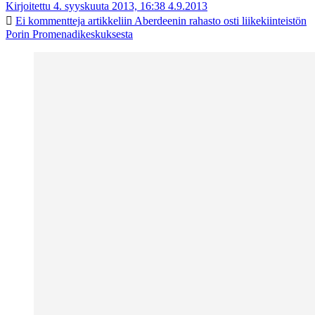
Kirjoitettu 4. syyskuuta 2013, 16:38
4.9.2013
Ei kommentteja
artikkeliin Aberdeenin rahasto osti liikekiinteistön
Porin Promenadikeskuksesta