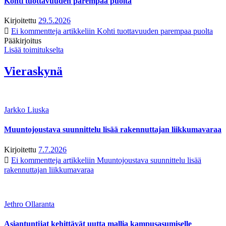
Kohti tuottavuuden parempaa puolta
Kirjoitettu
29.5.2026
Ei kommentteja
artikkeliin Kohti tuottavuuden parempaa puolta
Pääkirjoitus
Lisää toimitukselta
Vieraskynä
Jarkko Liuska
Muuntojoustava suunnittelu lisää rakennuttajan liikkumavaraa
Kirjoitettu
7.7.2026
Ei kommentteja
artikkeliin Muuntojoustava suunnittelu lisää
rakennuttajan liikkumavaraa
Jethro Ollaranta
Asiantuntijat kehittävät uutta mallia kampusasumiselle