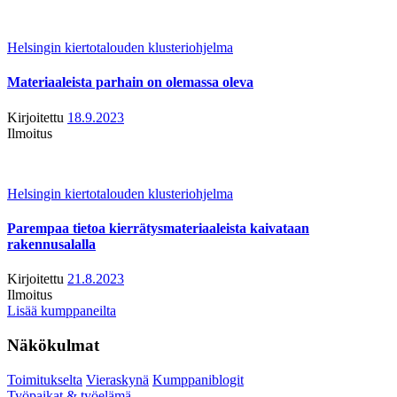
Helsingin kiertotalouden klusteriohjelma
Materiaaleista parhain on olemassa oleva
Kirjoitettu
18.9.2023
Ilmoitus
Helsingin kiertotalouden klusteriohjelma
Parempaa tietoa kierrätysmateriaaleista kaivataan
rakennusalalla
Kirjoitettu
21.8.2023
Ilmoitus
Lisää kumppaneilta
Näkökulmat
Toimitukselta
Vieraskynä
Kumppaniblogit
Työpaikat & työelämä