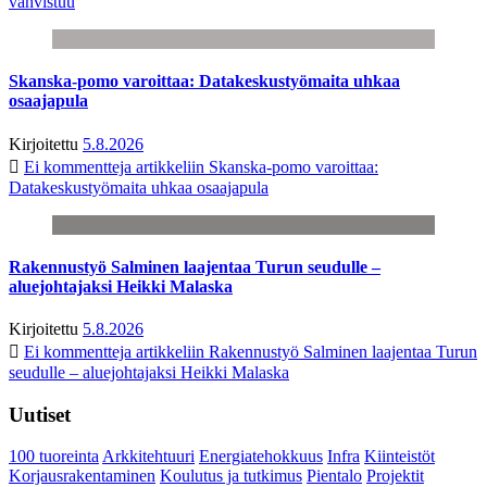
vahvistuu
Skanska-pomo varoittaa: Datakeskustyömaita uhkaa
osaajapula
Kirjoitettu
5.8.2026
Ei kommentteja
artikkeliin Skanska-pomo varoittaa:
Datakeskustyömaita uhkaa osaajapula
Rakennustyö Salminen laajentaa Turun seudulle –
aluejohtajaksi Heikki Malaska
Kirjoitettu
5.8.2026
Ei kommentteja
artikkeliin Rakennustyö Salminen laajentaa Turun
seudulle – aluejohtajaksi Heikki Malaska
Uutiset
100 tuoreinta
Arkkitehtuuri
Energiatehokkuus
Infra
Kiinteistöt
Korjausrakentaminen
Koulutus ja tutkimus
Pientalo
Projektit