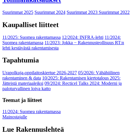
Suurimmat 2025
Suurimmat 2024
Suurimmat 2023
Suurimmat 2022
Kaupalliset liitteet
11/2025: Suomea rakentamassa
12/2024: INFRA-lehti
11/2024:
Suomea rakentamassa
11/2023: Jokka − Rakennusteollisuus RT:n
lehti kestävästä rakentamisesta
Tapahtumia
Urapolkuja-oppilaitoskiertue 2026-2027
05/2026: Vähähiilinen
rakentaminen & data
10/2025: Rakentamisen kiertotalous 2025:
Jätteistä materiaaleiksi
09/2024: Recticel Talks 2024: Moderni ja
paloturvallinen loiva katto
Teemat ja liitteet
11/2024: Suomea rakentamassa
Mainostajalle
Lue Rakennuslehteä