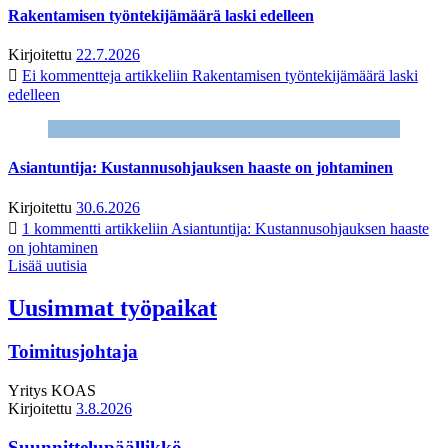
Rakentamisen työntekijämäärä laski edelleen
Kirjoitettu
22.7.2026
Ei kommentteja
artikkeliin Rakentamisen työntekijämäärä laski
edelleen
Asiantuntija: Kustannusohjauksen haaste on johtaminen
Kirjoitettu
30.6.2026
1 kommentti
artikkeliin Asiantuntija: Kustannusohjauksen haaste
on johtaminen
Lisää uutisia
Uusimmat työpaikat
Toimitusjohtaja
Yritys
KOAS
Kirjoitettu
3.8.2026
Suunnittelupäällikkö