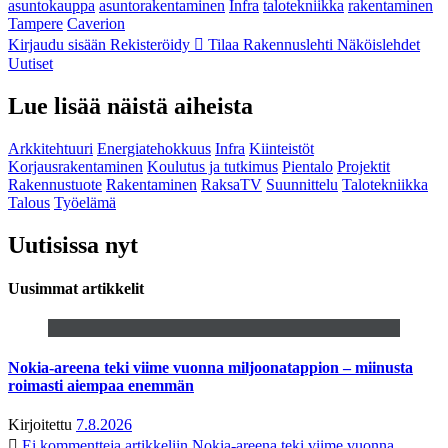
asuntokauppa
asuntorakentaminen
Infra
talotekniikka
rakentaminen
Tampere
Caverion
Kirjaudu sisään
Rekisteröidy
Tilaa Rakennuslehti
Näköislehdet
Uutiset
Lue lisää näistä aiheista
Arkkitehtuuri
Energiatehokkuus
Infra
Kiinteistöt
Korjausrakentaminen
Koulutus ja tutkimus
Pientalo
Projektit
Rakennustuote
Rakentaminen
RaksaTV
Suunnittelu
Talotekniikka
Talous
Työelämä
Uutisissa nyt
Uusimmat artikkelit
Nokia-areena teki viime vuonna miljoonatappion – miinusta
roimasti aiempaa enemmän
Kirjoitettu
7.8.2026
Ei kommentteja
artikkeliin Nokia-areena teki viime vuonna