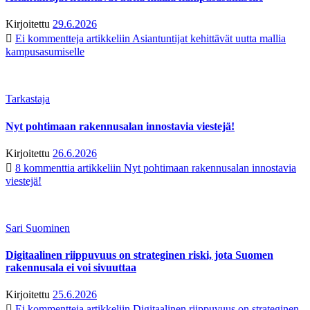
Kirjoitettu
29.6.2026
Ei kommentteja
artikkeliin Asiantuntijat kehittävät uutta mallia
kampusasumiselle
Tarkastaja
Nyt pohtimaan rakennusalan innostavia viestejä!
Kirjoitettu
26.6.2026
8 kommenttia
artikkeliin Nyt pohtimaan rakennusalan innostavia
viestejä!
Sari Suominen
Digitaalinen riippuvuus on strateginen riski, jota Suomen
rakennusala ei voi sivuuttaa
Kirjoitettu
25.6.2026
Ei kommentteja
artikkeliin Digitaalinen riippuvuus on strateginen