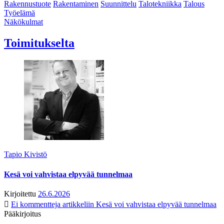
Rakennustuote
Rakentaminen
Suunnittelu
Talotekniikka
Talous
Työelämä
Näkökulmat
Toimitukselta
Tapio Kivistö
Kesä voi vahvistaa elpyvää tunnelmaa
Kirjoitettu
26.6.2026
Ei kommentteja
artikkeliin Kesä voi vahvistaa elpyvää tunnelmaa
Pääkirjoitus