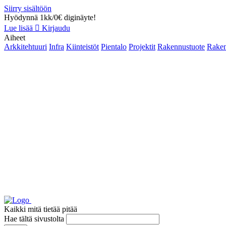
Siirry sisältöön
Hyödynnä 1kk/0€ diginäyte!
Lue lisää
Kirjaudu
Aiheet
Arkkitehtuuri
Infra
Kiinteistöt
Pientalo
Projektit
Rakennustuote
Raken
Kaikki mitä tietää pitää
Hae tältä sivustolta