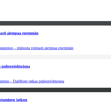
imasti aiempaa enemmän
natappion – miinusta roimasti aiempaa enemmän
aa puheenjohtajana
saamista – Dahlbom jatkaa puheenjohtajana
antaminen jatkuu