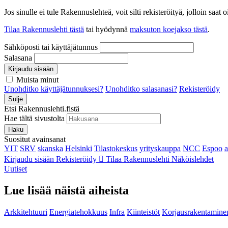
Jos sinulle ei tule Rakennuslehteä, voit silti rekisteröityä, jolloin sa
Tilaa Rakennuslehti tästä
tai hyödynnä
maksuton koejakso tästä
.
Sähköposti tai käyttäjätunnus
Salasana
Kirjaudu sisään
Muista minut
Unohditko käyttäjätunnuksesi?
Unohditko salasanasi?
Rekisteröidy
Sulje
Etsi Rakennuslehti.fistä
Hae tältä sivustolta
Haku
Suositut avainsanat
YIT
SRV
skanska
Helsinki
Tilastokeskus
yrityskauppa
NCC
Espoo
Kirjaudu sisään
Rekisteröidy
Tilaa Rakennuslehti
Näköislehdet
Uutiset
Lue lisää näistä aiheista
Arkkitehtuuri
Energiatehokkuus
Infra
Kiinteistöt
Korjausrakentamine