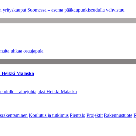
leen yrityskaupat Suomessa – asema pääkaupunkiseudulla vahvistuu
maita uhkaa osaajapula
i Heikki Malaska
eudulle – aluejohtajaksi Heikki Malaska
srakentaminen
Koulutus ja tutkimus
Pientalo
Projektit
Rakennustuote
R