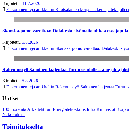
Kirjoitettu
31.7.2026
Ei kommentteja
artikkeliin Ruotsalainen korjausrakentaja teki jäl
Skanska-pomo varoittaa: Datakeskustyömaita uhkaa osaajapula
Kirjoitettu
5.8.2026
Ei kommentteja
artikkeliin Skanska-pomo varoittaa: Datakeskustyö
Rakennustyö Salminen laajentaa Turun seudulle – aluejohtajaks
Kirjoitettu
5.8.2026
Ei kommentteja
artikkeliin Rakennustyö Salminen laajentaa Turun s
Uutiset
100 tuoreinta
Arkkitehtuuri
Energiatehokkuus
Infra
Kiinteistöt
Korjau
Näkökulmat
Toimitukselta