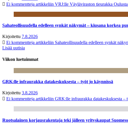
Ei kommentteja
artikkeliin VRJ:lle Väyläviraston tieurakka Oulust
Sahateollisuudella edelleen synkät näkymät – kiusana korkea pu
Kirjoitettu
7.8.2026
Ei kommentteja
artikkeliin Sahateollisuudella edelleen synkät näk
Lisää uutisia
Viikon luetuimmat
GRK:lle infraurakka datakeskuksesta – työt jo käynnissä
Kirjoitettu
3.8.2026
Ei kommentteja
artikkeliin GRK:lle infraurakka datakeskuksesta – t
Ruotsalainen korjausrakentaja teki jälleen yrityskaupat Suome