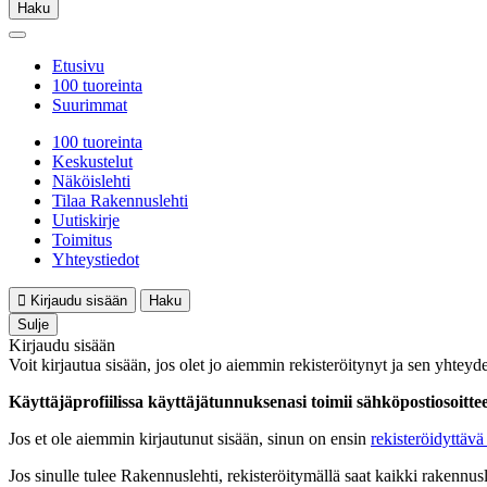
Haku
Etusivu
100 tuoreinta
Suurimmat
100 tuoreinta
Keskustelut
Näköislehti
Tilaa Rakennuslehti
Uutiskirje
Toimitus
Yhteystiedot
Kirjaudu sisään
Haku
Sulje
Kirjaudu sisään
Voit kirjautua sisään, jos olet jo aiemmin rekisteröitynyt ja sen yhteyde
Käyttäjäprofiilissa käyttäjätunnuksenasi toimii sähköpostiosoittees
Jos et ole aiemmin kirjautunut sisään, sinun on ensin
rekisteröidyttävä 
Jos sinulle tulee Rakennuslehti, rekisteröitymällä saat kaikki rakennusle