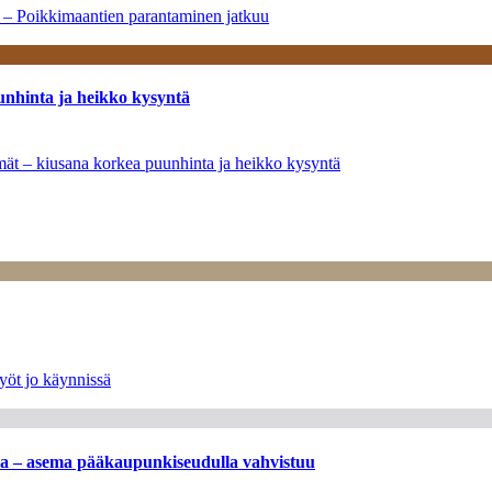
a – Poikkimaantien parantaminen jatkuu
unhinta ja heikko kysyntä
ymät – kiusana korkea puunhinta ja heikko kysyntä
yöt jo käynnissä
ssa – asema pääkaupunkiseudulla vahvistuu