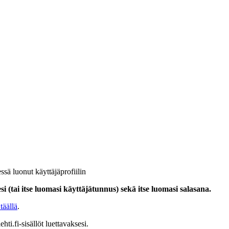
ssä luonut käyttäjäprofiilin
i (tai itse luomasi käyttäjätunnus) sekä itse luomasi salasana.
täällä
.
hti.fi-sisällöt luettavaksesi.