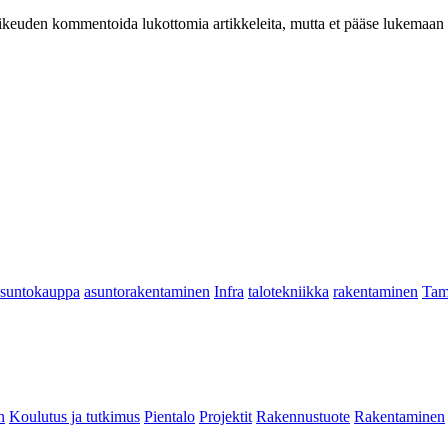
at oikeuden kommentoida lukottomia artikkeleita, mutta et pääse lukemaan l
asuntokauppa
asuntorakentaminen
Infra
talotekniikka
rakentaminen
Tam
n
Koulutus ja tutkimus
Pientalo
Projektit
Rakennustuote
Rakentaminen