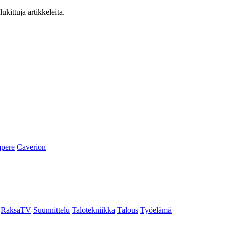
ukittuja artikkeleita.
pere
Caverion
RaksaTV
Suunnittelu
Talotekniikka
Talous
Työelämä