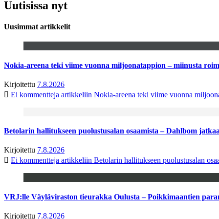
Uutisissa nyt
Uusimmat artikkelit
Nokia-areena teki viime vuonna miljoonatappion – miinusta ro
Kirjoitettu
7.8.2026
Ei kommentteja
artikkeliin Nokia-areena teki viime vuonna miljoo
Betolarin hallitukseen puolustusalan osaamista – Dahlbom jatk
Kirjoitettu
7.8.2026
Ei kommentteja
artikkeliin Betolarin hallitukseen puolustusalan o
VRJ:lle Väyläviraston tieurakka Oulusta – Poikkimaantien par
Kirjoitettu
7.8.2026