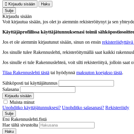
Kirjaudu sisään
Haku
Sulje
Kirjaudu sisään
Voit kirjautua sisään, jos olet jo aiemmin rekisteröitynyt ja sen yhteyde
Käyttäjäprofiilissa käyttäjätunnuksenasi toimii sähköpostiosoittees
Jos et ole aiemmin kirjautunut sisään, sinun on ensin
rekisteröidyttävä 
Jos sinulle tulee Rakennuslehti, rekisteröitymällä saat kaikki rakennusle
Jos sinulle ei tule Rakennuslehteä, voit silti rekisteröityä, jolloin sa
Tilaa Rakennuslehti tästä
tai hyödynnä
maksuton koejakso tästä
.
Sähköposti tai käyttäjätunnus
Salasana
Kirjaudu sisään
Muista minut
Unohditko käyttäjätunnuksesi?
Unohditko salasanasi?
Rekisteröidy
Sulje
Etsi Rakennuslehti.fistä
Hae tältä sivustolta
Haku