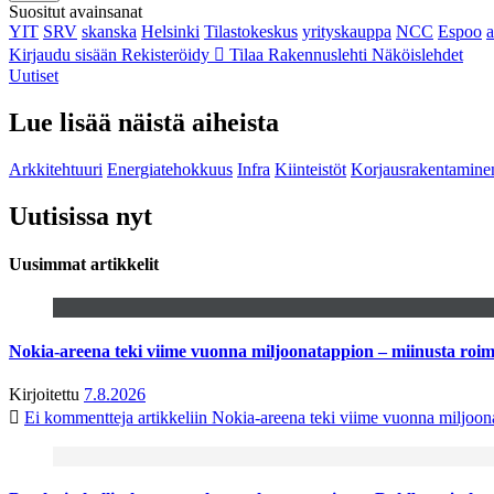
Suositut avainsanat
YIT
SRV
skanska
Helsinki
Tilastokeskus
yrityskauppa
NCC
Espoo
Kirjaudu sisään
Rekisteröidy
Tilaa Rakennuslehti
Näköislehdet
Uutiset
Lue lisää näistä aiheista
Arkkitehtuuri
Energiatehokkuus
Infra
Kiinteistöt
Korjausrakentamine
Uutisissa nyt
Uusimmat artikkelit
Nokia-areena teki viime vuonna miljoonatappion – miinusta ro
Kirjoitettu
7.8.2026
Ei kommentteja
artikkeliin Nokia-areena teki viime vuonna miljoo