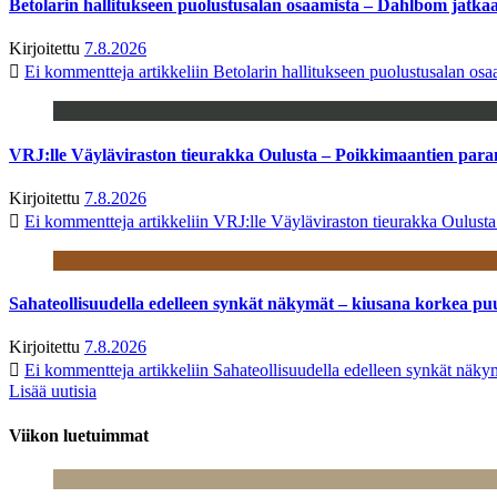
Betolarin hallitukseen puolustusalan osaamista – Dahlbom jatk
Kirjoitettu
7.8.2026
Ei kommentteja
artikkeliin Betolarin hallitukseen puolustusalan o
VRJ:lle Väyläviraston tieurakka Oulusta – Poikkimaantien par
Kirjoitettu
7.8.2026
Ei kommentteja
artikkeliin VRJ:lle Väyläviraston tieurakka Oulust
Sahateollisuudella edelleen synkät näkymät – kiusana korkea pu
Kirjoitettu
7.8.2026
Ei kommentteja
artikkeliin Sahateollisuudella edelleen synkät näk
Lisää uutisia
Viikon luetuimmat