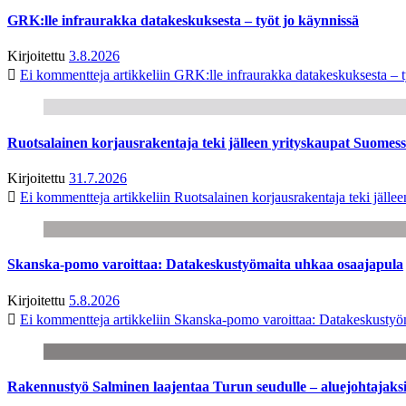
GRK:lle infraurakka datakeskuksesta – työt jo käynnissä
Kirjoitettu
3.8.2026
Ei kommentteja
artikkeliin GRK:lle infraurakka datakeskuksesta – t
Ruotsalainen korjausrakentaja teki jälleen yrityskaupat Suome
Kirjoitettu
31.7.2026
Ei kommentteja
artikkeliin Ruotsalainen korjausrakentaja teki jäl
Skanska-pomo varoittaa: Datakeskustyömaita uhkaa osaajapula
Kirjoitettu
5.8.2026
Ei kommentteja
artikkeliin Skanska-pomo varoittaa: Datakeskustyö
Rakennustyö Salminen laajentaa Turun seudulle – aluejohtajaks