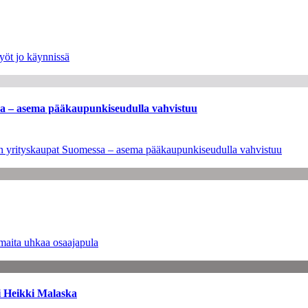
yöt jo käynnissä
ssa – asema pääkaupunkiseudulla vahvistuu
leen yrityskaupat Suomessa – asema pääkaupunkiseudulla vahvistuu
maita uhkaa osaajapula
i Heikki Malaska