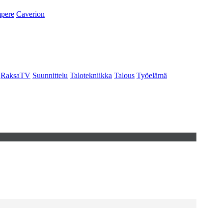
pere
Caverion
RaksaTV
Suunnittelu
Talotekniikka
Talous
Työelämä