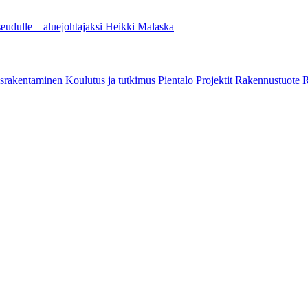
eudulle – aluejohtajaksi Heikki Malaska
srakentaminen
Koulutus ja tutkimus
Pientalo
Projektit
Rakennustuote
R