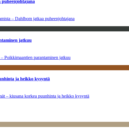
aa puheenjohtajana
saamista – Dahlbom jatkaa puheenjohtajana
antaminen jatkuu
a – Poikkimaantien parantaminen jatkuu
unhinta ja heikko kysyntä
ymät – kiusana korkea puunhinta ja heikko kysyntä