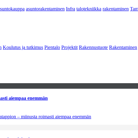
asuntokauppa
asuntorakentaminen
Infra
talotekniikka
rakentaminen
Tam
n
Koulutus ja tutkimus
Pientalo
Projektit
Rakennustuote
Rakentaminen
imasti aiempaa enemmän
natappion – miinusta roimasti aiempaa enemmän