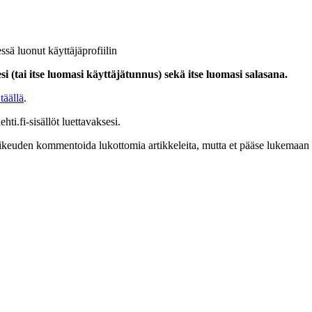
ssä luonut käyttäjäprofiilin
i (tai itse luomasi käyttäjätunnus) sekä itse luomasi salasana.
täällä
.
hti.fi-sisällöt luettavaksesi.
at oikeuden kommentoida lukottomia artikkeleita, mutta et pääse lukemaan l