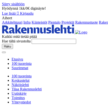
Siirry sisältöön
Hyödynnä 1kk/0€ diginäyte!
Lue lisää
Kirjaudu
Aiheet
Arkkitehtuuri
Infra
Kiinteistöt
Pientalo
Projektit
Rakennustuote
Raken
Kaikki mitä tietää pitää
Hae tältä sivustolta
Haku
Etusivu
100 tuoreinta
Suurimmat
100 tuoreinta
Keskustelut
Näköislehti
Tilaa Rakennuslehti
Uutiskirje
Toimitus
Yhteystiedot