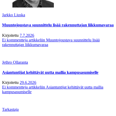
Jarkko Liuska
Muuntojoustava suunnittelu lisää rakennuttajan liikkumavaraa
Kirjoitettu
7.7.2026
Ei kommentteja
artikkeliin Muuntojoustava suunnittelu lisää
rakennuttajan liikkumavaraa
Jethro Ollaranta
Asiantuntijat kehittävät uutta mallia kampusasumiselle
Kirjoitettu
29.6.2026
Ei kommentteja
artikkeliin Asiantuntijat kehittävät uutta mallia
kampusasumiselle
Tarkastaja