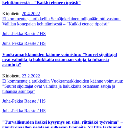
kehittämisestä – ”Kaikki etenee ripeästi”
Kirjoitettu
20.4.2022
Ei kommentteja
artikkeliin Seinäjokelainen miljonääri otti vastuun
Vallilan konepajan kehittämisestä – ”Kaikki etenee ripeästi”
Juha-Pekka Raeste / HS
Juha-Pekka Raeste / HS
Vuokramarkkinoiden käänne voimistuu: ”Suuret sijoittajat
ovat valmiita ja halukkaita ostamaan satoja ja tuhansia
asuntoja”
Kirjoitettu
23.2.2022
Ei kommentteja
artikkeliin Vuokramarkkinoiden käänne voimistuu:
”Suuret sijoittajat ovat valmiita ja halukkaita ostamaan satoja ja
tuhansia asuntoja”
Juha-Pekka Raeste / HS
Juha-Pekka Raeste / HS
”Turvallisuuden lisäksi kysymys on siitä, riittääkö työvoima” –
Omikronaallon pelätään sulkevan työmaita, YIT:llä tartunnat