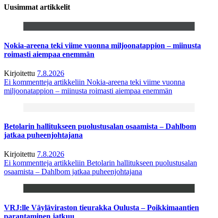
Uusimmat artikkelit
Nokia-areena teki viime vuonna miljoonatappion – miinusta
roimasti aiempaa enemmän
Kirjoitettu
7.8.2026
Ei kommentteja
artikkeliin Nokia-areena teki viime vuonna
miljoonatappion – miinusta roimasti aiempaa enemmän
Betolarin hallitukseen puolustusalan osaamista – Dahlbom
jatkaa puheenjohtajana
Kirjoitettu
7.8.2026
Ei kommentteja
artikkeliin Betolarin hallitukseen puolustusalan
osaamista – Dahlbom jatkaa puheenjohtajana
VRJ:lle Väyläviraston tieurakka Oulusta – Poikkimaantien
parantaminen jatkuu