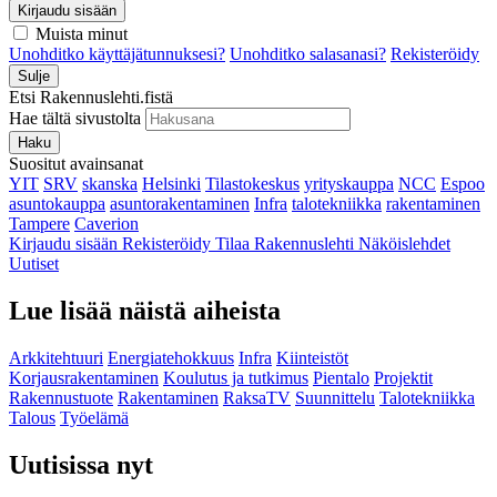
Kirjaudu sisään
Muista minut
Unohditko käyttäjätunnuksesi?
Unohditko salasanasi?
Rekisteröidy
Sulje
Etsi Rakennuslehti.fistä
Hae tältä sivustolta
Haku
Suositut avainsanat
YIT
SRV
skanska
Helsinki
Tilastokeskus
yrityskauppa
NCC
Espoo
asuntokauppa
asuntorakentaminen
Infra
talotekniikka
rakentaminen
Tampere
Caverion
Kirjaudu sisään
Rekisteröidy
Tilaa Rakennuslehti
Näköislehdet
Uutiset
Lue lisää näistä aiheista
Arkkitehtuuri
Energiatehokkuus
Infra
Kiinteistöt
Korjausrakentaminen
Koulutus ja tutkimus
Pientalo
Projektit
Rakennustuote
Rakentaminen
RaksaTV
Suunnittelu
Talotekniikka
Talous
Työelämä
Uutisissa nyt