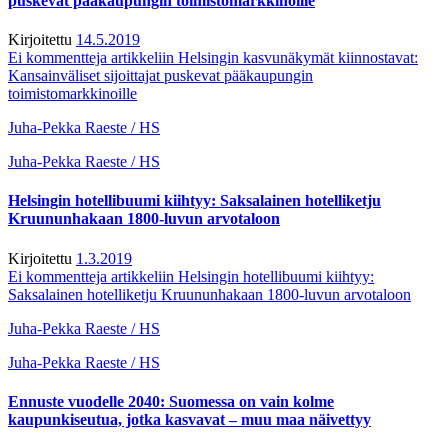
puskevat pääkaupungin toimistomarkkinoille
Kirjoitettu
14.5.2019
Ei kommentteja
artikkeliin Helsingin kasvunäkymät kiinnostavat:
Kansainväliset sijoittajat puskevat pääkaupungin
toimistomarkkinoille
Juha-Pekka Raeste / HS
Juha-Pekka Raeste / HS
Helsingin hotellibuumi kiihtyy: Saksalainen hotelliketju
Kruununhakaan 1800-luvun arvotaloon
Kirjoitettu
1.3.2019
Ei kommentteja
artikkeliin Helsingin hotellibuumi kiihtyy:
Saksalainen hotelliketju Kruununhakaan 1800-luvun arvotaloon
Juha-Pekka Raeste / HS
Juha-Pekka Raeste / HS
Ennuste vuodelle 2040: Suomessa on vain kolme
kaupunkiseutua, jotka kasvavat – muu maa näivettyy