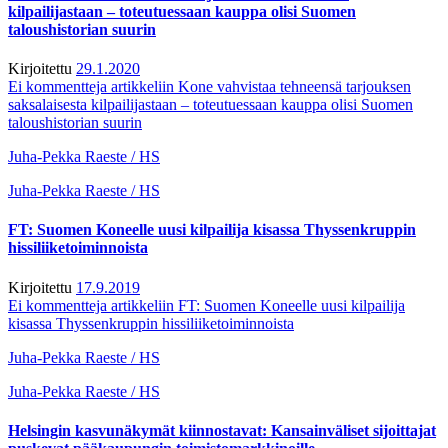
kilpailijastaan – toteutuessaan kauppa olisi Suomen
taloushistorian suurin
Kirjoitettu
29.1.2020
Ei kommentteja
artikkeliin Kone vahvistaa tehneensä tarjouksen
saksalaisesta kilpailijastaan – toteutuessaan kauppa olisi Suomen
taloushistorian suurin
Juha-Pekka Raeste / HS
Juha-Pekka Raeste / HS
FT: Suomen Koneelle uusi kilpailija kisassa Thyssenkruppin
hissiliiketoiminnoista
Kirjoitettu
17.9.2019
Ei kommentteja
artikkeliin FT: Suomen Koneelle uusi kilpailija
kisassa Thyssenkruppin hissiliiketoiminnoista
Juha-Pekka Raeste / HS
Juha-Pekka Raeste / HS
Helsingin kasvunäkymät kiinnostavat: Kansainväliset sijoittajat