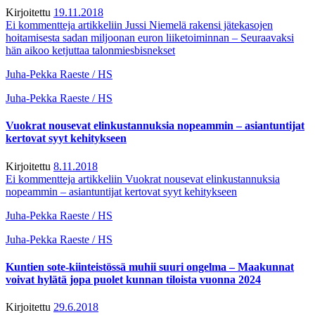
Kirjoitettu
19.11.2018
Ei kommentteja
artikkeliin Jussi Niemelä rakensi jätekasojen
hoitamisesta sadan miljoonan euron liiketoiminnan – Seuraavaksi
hän aikoo ketjuttaa talonmiesbisnekset
Juha-Pekka Raeste / HS
Juha-Pekka Raeste / HS
Vuokrat nousevat elinkustannuksia nopeammin – asiantuntijat
kertovat syyt kehitykseen
Kirjoitettu
8.11.2018
Ei kommentteja
artikkeliin Vuokrat nousevat elinkustannuksia
nopeammin – asiantuntijat kertovat syyt kehitykseen
Juha-Pekka Raeste / HS
Juha-Pekka Raeste / HS
Kuntien sote-kiinteistössä muhii suuri ongelma – Maakunnat
voivat hylätä jopa puolet kunnan tiloista vuonna 2024
Kirjoitettu
29.6.2018