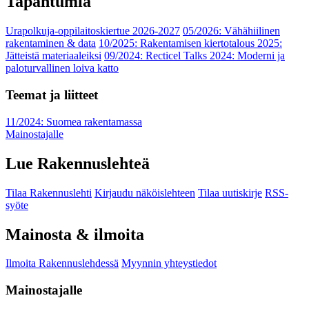
Tapahtumia
Urapolkuja-oppilaitoskiertue 2026-2027
05/2026: Vähähiilinen
rakentaminen & data
10/2025: Rakentamisen kiertotalous 2025:
Jätteistä materiaaleiksi
09/2024: Recticel Talks 2024: Moderni ja
paloturvallinen loiva katto
Teemat ja liitteet
11/2024: Suomea rakentamassa
Mainostajalle
Lue Rakennuslehteä
Tilaa Rakennuslehti
Kirjaudu näköislehteen
Tilaa uutiskirje
RSS-
syöte
Mainosta & ilmoita
Ilmoita Rakennuslehdessä
Myynnin yhteystiedot
Mainostajalle