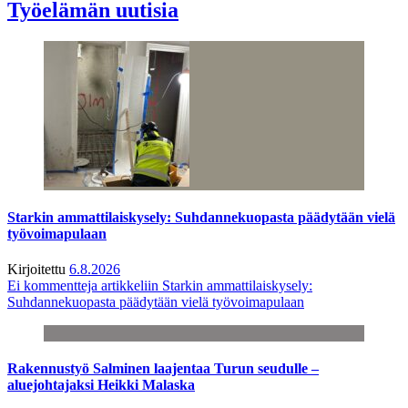
Työelämän uutisia
Starkin ammattilaiskysely: Suhdannekuopasta päädytään vielä
työvoimapulaan
Kirjoitettu
6.8.2026
Ei kommentteja
artikkeliin Starkin ammattilaiskysely:
Suhdannekuopasta päädytään vielä työvoimapulaan
Rakennustyö Salminen laajentaa Turun seudulle –
aluejohtajaksi Heikki Malaska