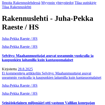
Ilmoita Rakennuslehdessä
Myynnin yhteystiedot
Tilaa uutiskirje
Tilaa Rakennuslehti
Rakennuslehti - Juha-Pekka
Raeste / HS
Juha-Pekka Raeste / HS
Juha-Pekka Raeste / HS
Selvitys: Maahanmuuttajat asuvat useammin vuokralla ja
kaupunkien laitamilla kuin kantasuomalaiset
Kirjoitettu
28.8.2025
Ei kommentteja
artikkeliin Selvitys: Maahanmuuttajat asuvat
useammin vuokralla ja kaupunkien laitamilla kuin kantasuomalaiset
Juha-Pekka Raeste / HS
Juha-Pekka Raeste / HS
Seinäjokelainen miljonääri otti vastuun Vallilan konepajan