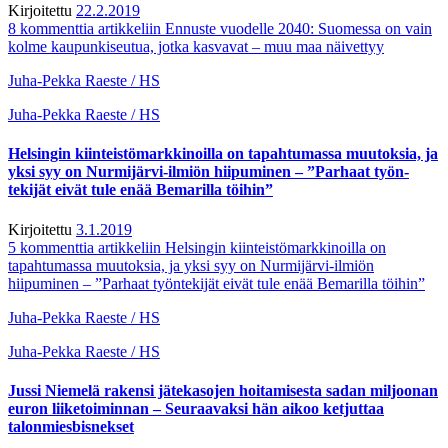
Kirjoitettu
22.2.2019
8 kommenttia
artikkeliin Ennuste vuodelle 2040: Suomessa on vain
kolme kaupunkiseutua, jotka kasvavat – muu maa näivettyy
Juha-Pekka Raeste / HS
Juha-Pekka Raeste / HS
Helsingin kiinteistö­markkinoilla on tapahtumassa muutoksia, ja
yksi syy on Nurmijärvi-ilmiön hiipuminen – ”Parhaat työn­
tekijät eivät tule enää Bemarilla töihin”
Kirjoitettu
3.1.2019
5 kommenttia
artikkeliin Helsingin kiinteistö­markkinoilla on
tapahtumassa muutoksia, ja yksi syy on Nurmijärvi-ilmiön
hiipuminen – ”Parhaat työn­tekijät eivät tule enää Bemarilla töihin”
Juha-Pekka Raeste / HS
Juha-Pekka Raeste / HS
Jussi Niemelä rakensi jätekasojen hoitamisesta sadan miljoonan
euron liiketoiminnan – Seuraavaksi hän aikoo ketjuttaa
talonmiesbisnekset