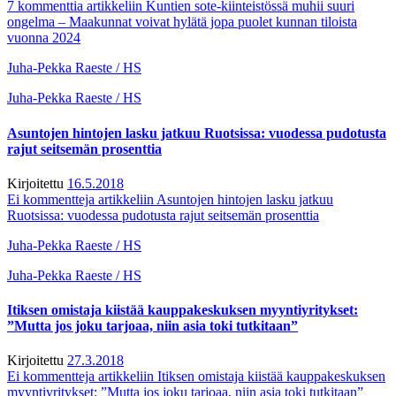
7 kommenttia
artikkeliin Kuntien sote-kiinteistössä muhii suuri
ongelma – Maakunnat voivat hylätä jopa puolet kunnan tiloista
vuonna 2024
Juha-Pekka Raeste / HS
Juha-Pekka Raeste / HS
Asuntojen hintojen lasku jatkuu Ruotsissa: vuodessa pudotusta
rajut seitsemän prosenttia
Kirjoitettu
16.5.2018
Ei kommentteja
artikkeliin Asuntojen hintojen lasku jatkuu
Ruotsissa: vuodessa pudotusta rajut seitsemän prosenttia
Juha-Pekka Raeste / HS
Juha-Pekka Raeste / HS
Itiksen omistaja kiistää kauppakeskuksen myyntiyritykset:
”Mutta jos joku tarjoaa, niin asia toki tutkitaan”
Kirjoitettu
27.3.2018
Ei kommentteja
artikkeliin Itiksen omistaja kiistää kauppakeskuksen
myyntiyritykset: ”Mutta jos joku tarjoaa, niin asia toki tutkitaan”