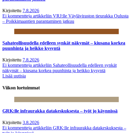
Kirjoitettu
7.8.2026
Ei kommentteja
artikkeliin VRJ:lle Väyläviraston tieurakka Oulusta
– Poikkimaantien parantaminen jatkuu
Sahateollisuudella edelleen synkät näkymät – kiusana korkea
puunhinta ja heikko kysyntä
Kirjoitettu
7.8.2026
Ei kommentteja
artikkeliin Sahateollisuudella edelleen synkät
näkymät – kiusana korkea puunhinta ja heikko kysyntä
Lisää uutisia
Viikon luetuimmat
GRK:lle infraurakka datakeskuksesta – työt jo käynnissä
Kirjoitettu
3.8.2026
Ei kommentteja
artikkeliin GRK:lle infraurakka datakeskuksesta –