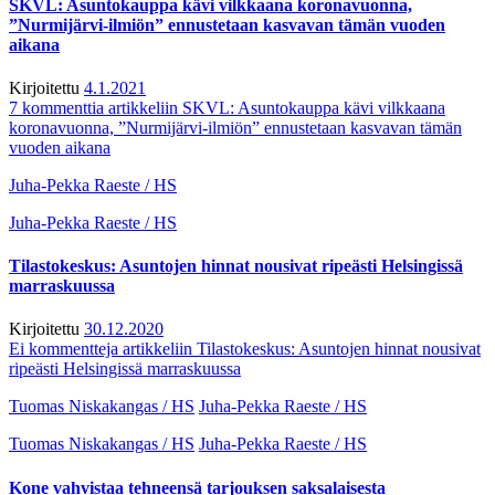
SKVL: Asuntokauppa kävi vilkkaana koronavuonna,
”Nurmijärvi-ilmiön” ennustetaan kasvavan tämän vuoden
aikana
Kirjoitettu
4.1.2021
7 kommenttia
artikkeliin SKVL: Asuntokauppa kävi vilkkaana
koronavuonna, ”Nurmijärvi-ilmiön” ennustetaan kasvavan tämän
vuoden aikana
Juha-Pekka Raeste / HS
Juha-Pekka Raeste / HS
Tilastokeskus: Asuntojen hinnat nousivat ripeästi Helsingissä
marraskuussa
Kirjoitettu
30.12.2020
Ei kommentteja
artikkeliin Tilastokeskus: Asuntojen hinnat nousivat
ripeästi Helsingissä marraskuussa
Tuomas Niskakangas / HS
Juha-Pekka Raeste / HS
Tuomas Niskakangas / HS
Juha-Pekka Raeste / HS
Kone vahvistaa tehneensä tarjouksen saksalaisesta