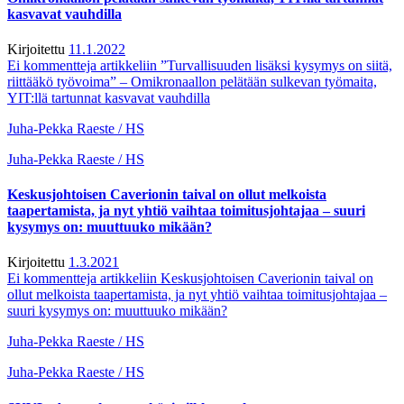
kasvavat vauhdilla
Kirjoitettu
11.1.2022
Ei kommentteja
artikkeliin ”Turvallisuuden lisäksi kysymys on siitä,
riittääkö työvoima” – Omikronaallon pelätään sulkevan työmaita,
YIT:llä tartunnat kasvavat vauhdilla
Juha-Pekka Raeste / HS
Juha-Pekka Raeste / HS
Keskusjohtoisen Caverionin taival on ollut melkoista
taapertamista, ja nyt yhtiö vaihtaa toimitusjohtajaa – suuri
kysymys on: muuttuuko mikään?
Kirjoitettu
1.3.2021
Ei kommentteja
artikkeliin Keskusjohtoisen Caverionin taival on
ollut melkoista taapertamista, ja nyt yhtiö vaihtaa toimitusjohtajaa –
suuri kysymys on: muuttuuko mikään?
Juha-Pekka Raeste / HS
Juha-Pekka Raeste / HS