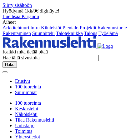
Siirry sisältöön
Hyödynnä 1kk/0€ diginäyte!
Lue lisää
Kirjaudu
Aiheet
Arkkitehtuuri
Infra
Kiinteistöt
Pientalo
Projektit
Rakennustuote
Rakentaminen
Suunnittelu
Talotekniikka
Talous
Työelämä
Kaikki mitä tietää pitää
Hae tältä sivustolta
Haku
Etusivu
100 tuoreinta
Suurimmat
100 tuoreinta
Keskustelut
Näköislehti
Tilaa Rakennuslehti
Uutiskirje
Toimitus
Yhteystiedot