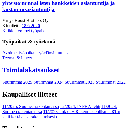
yhteistoiminnallisten hankkeiden asiantuntija ja
kustannusasiantuntija
Yritys
Boost Brothers Oy
Kirjoitettu
18.6.2026
Kaikki avoimet työpaikat
Työpaikat & työelämä
Avoimet työpaikat
Työelämän uutisia
Teemat & liitteet
Toimialakatsaukset
Suurimmat 2025
Suurimmat 2024
Suurimmat 2023
Suurimmat 2022
Kaupalliset liitteet
11/2025: Suomea rakentamassa
12/2024: INFRA-lehti
11/2024:
Suomea rakentamassa
11/2023: Jokka − Rakennusteollisuus RT:n
lehti kestävästä rakentamisesta