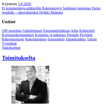
Kirjoitettu
5.8.2026
Ei kommentteja
artikkeliin Rakennustyö Salminen laajentaa Turun
seudulle – aluejohtajaksi Heikki Malaska
Uutiset
100 tuoreinta
Arkkitehtuuri
Energiatehokkuus
Infra
Kiinteistöt
Korjausrakentaminen
Koulutus ja tutkimus
Pientalo
Projektit
Rakennustuote
Rakentaminen
Suunnittelu
Talotekniikka
Talous
Työelämä
Näkökulmat
Toimitukselta