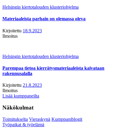
Helsingin kiertotalouden klusteriohjelma
Materiaaleista parhain on olemassa oleva
Kirjoitettu
18.9.2023
Ilmoitus
Helsingin kiertotalouden klusteriohjelma
Parempaa tietoa kierrätysmateriaaleista kaivataan
rakennusalalla
Kirjoitettu
21.8.2023
Ilmoitus
Lisää kumppaneilta
Näkökulmat
Toimitukselta
Vieraskynä
Kumppaniblogit
Työpaikat & työelämä