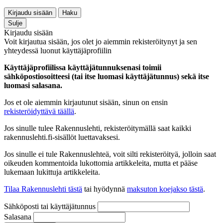
Kirjaudu sisään
Haku
Sulje
Kirjaudu sisään
Voit kirjautua sisään, jos olet jo aiemmin rekisteröitynyt ja sen
yhteydessä luonut käyttäjäprofiilin
Käyttäjäprofiilissa käyttäjätunnuksenasi toimii
sähköpostiosoitteesi (tai itse luomasi käyttäjätunnus) sekä itse
luomasi salasana.
Jos et ole aiemmin kirjautunut sisään, sinun on ensin
rekisteröidyttävä täällä
.
Jos sinulle tulee Rakennuslehti, rekisteröitymällä saat kaikki
rakennuslehti.fi-sisällöt luettavaksesi.
Jos sinulle ei tule Rakennuslehteä, voit silti rekisteröityä, jolloin saat
oikeuden kommentoida lukottomia artikkeleita, mutta et pääse
lukemaan lukittuja artikkeleita.
Tilaa Rakennuslehti tästä
tai hyödynnä
maksuton koejakso tästä
.
Sähköposti tai käyttäjätunnus
Salasana