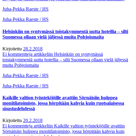
Juha-Pekka Raeste / HS
Juha-Pekka Raeste / HS
Helsinkiin on syntymässä toistakymmentä uutta hotellia – silti
Suomessa ollaan vielä jäljessä muita Pohjoismaita
Kirjoitettu
28.2.2018
Ei kommentteja
artikkeliin Helsinkiin on syntymässä
toistakymmentä uutta hotellia – silti Suomessa ollaan vielä jäljessä
muita Pohjoismaita
Juha-Pekka Raeste / HS
Juha-Pekka Raeste / HS
Kaikille valtion työntekijöille avattiin Sörnäisiin hulppea
monitila­toimisto, jossa hörpitään kahvia kuin ruotsalaisessa
sisustuslehdessä
Kirjoitettu
20.2.2018
Ei kommentteja
artikkeliin Kaikille valtion työntekijöille avattiin
Sörnäisiin hulppea monitila­toimisto, jossa hörpitään kahvia kuin