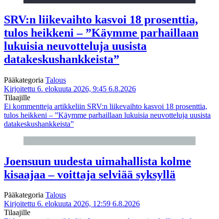
SRV:n liikevaihto kasvoi 18 prosenttia,
tulos heikkeni – ”Käymme parhaillaan
lukuisia neuvotteluja uusista
datakeskushankkeista”
Pääkategoria
Talous
Kirjoitettu 6. elokuuta 2026, 9:45
6.8.2026
Tilaajille
Ei kommentteja
artikkeliin SRV:n liikevaihto kasvoi 18 prosenttia,
tulos heikkeni – ”Käymme parhaillaan lukuisia neuvotteluja uusista
datakeskushankkeista”
Joensuun uudesta uimahallista kolme
kisaajaa – voittaja selviää syksyllä
Pääkategoria
Talous
Kirjoitettu 6. elokuuta 2026, 12:59
6.8.2026
Tilaajille