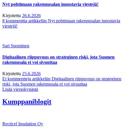
Nyt pohtimaan rakennusalan innostavia viestejä!
Kirjoitettu
26.6.2026
8 kommenttia
artikkeliin Nyt pohtimaan rakennusalan innostavia
viestejä!
Sari Suominen
Digitaalinen riippuvuus on strateginen riski, jota Suomen
rakennusala ei voi sivuuttaa
Kirjoitettu
25.6.2026
Ei kommentteja
artikkeliin Digitaalinen riippuvuus on strateginen
riski, jota Suomen rakennusala ei voi sivuuttaa
Lisää vieraskynästä
Kumppaniblogit
Recticel Insulation Oy