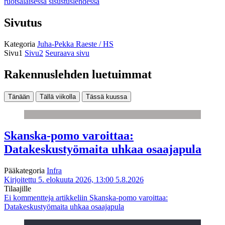
ruotsalaisessa sisustuslehdessä
Sivutus
Kategoria
Juha-Pekka Raeste / HS
Sivu
1
Sivu
2
Seuraava sivu
Rakennuslehden luetuimmat
Tänään
Tällä viikolla
Tässä kuussa
Skanska-pomo varoittaa:
Datakeskustyömaita uhkaa osaajapula
Pääkategoria
Infra
Kirjoitettu 5. elokuuta 2026, 13:00
5.8.2026
Tilaajille
Ei kommentteja
artikkeliin Skanska-pomo varoittaa:
Datakeskustyömaita uhkaa osaajapula