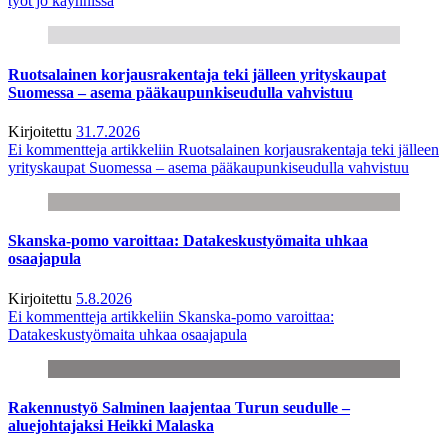
työt jo käynnissä
Ruotsalainen korjausrakentaja teki jälleen yrityskaupat
Suomessa – asema pääkaupunkiseudulla vahvistuu
Kirjoitettu
31.7.2026
Ei kommentteja
artikkeliin Ruotsalainen korjausrakentaja teki jälleen
yrityskaupat Suomessa – asema pääkaupunkiseudulla vahvistuu
Skanska-pomo varoittaa: Datakeskustyömaita uhkaa
osaajapula
Kirjoitettu
5.8.2026
Ei kommentteja
artikkeliin Skanska-pomo varoittaa:
Datakeskustyömaita uhkaa osaajapula
Rakennustyö Salminen laajentaa Turun seudulle –
aluejohtajaksi Heikki Malaska