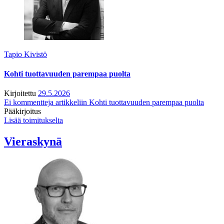
Tapio Kivistö
Kohti tuottavuuden parempaa puolta
Kirjoitettu
29.5.2026
Ei kommentteja
artikkeliin Kohti tuottavuuden parempaa puolta
Pääkirjoitus
Lisää toimitukselta
Vieraskynä