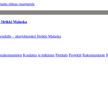
maita uhkaa osaajapula
i Heikki Malaska
eudulle – aluejohtajaksi Heikki Malaska
srakentaminen
Koulutus ja tutkimus
Pientalo
Projektit
Rakennustuote
R