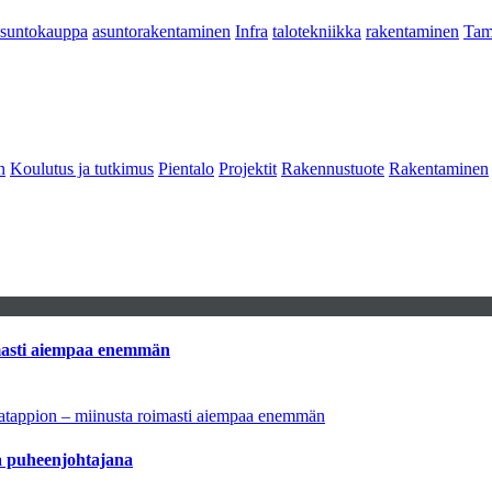
asuntokauppa
asuntorakentaminen
Infra
talotekniikka
rakentaminen
Tam
n
Koulutus ja tutkimus
Pientalo
Projektit
Rakennustuote
Rakentaminen
imasti aiempaa enemmän
natappion – miinusta roimasti aiempaa enemmän
aa puheenjohtajana