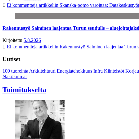
Ei kommentteja
artikkeliin Skanska-pomo varoittaa: Datakeskustyö
Rakennustyö Salminen laajentaa Turun seudulle – aluejohtajaks
Kirjoitettu
5.8.2026
Ei kommentteja
artikkeliin Rakennustyö Salminen laajentaa Turun s
Uutiset
100 tuoreinta
Arkkitehtuuri
Energiatehokkuus
Infra
Kiinteistöt
Korjau
Näkökulmat
Toimitukselta