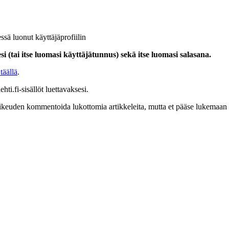
ssä luonut käyttäjäprofiilin
i (tai itse luomasi käyttäjätunnus) sekä itse luomasi salasana.
täällä
.
hti.fi-sisällöt luettavaksesi.
at oikeuden kommentoida lukottomia artikkeleita, mutta et pääse lukemaan l