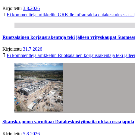
Kirjoitettu
3.8.2026
Ei kommentteja
artikkeliin GRK:lle infraurakka datakeskuksesta – t
Ruotsalainen korjausrakentaja teki jälleen yrityskaupat Suome
Kirjoitettu
31.7.2026
Ei kommentteja
artikkeliin Ruotsalainen korjausrakentaja teki jäl
Skanska-pomo varoittaa: Datakeskustyömaita uhkaa osaajapula
Kirjoitettu
5.8.2026