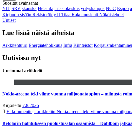
Suositut avainsanat
YIT
SRV
skanska
Helsinki
Tilastokeskus
yrityskauppa
NCC
Espoo
Kirjaudu sisään
Rekisteröidy
Tilaa Rakennuslehti
Näköislehdet
Uutiset
Lue lisää näistä aiheista
Arkkitehtuuri
Energiatehokkuus
Infra
Kiinteistöt
Korjausrakentamine
Uutisissa nyt
Uusimmat artikkelit
Nokia-areena teki viime vuonna miljoonatappion – miinusta ro
Kirjoitettu
7.8.2026
Ei kommentteja
artikkeliin Nokia-areena teki viime vuonna miljoo
Betolarin hallitukseen puolustusalan osaamista – Dahlbom jatk