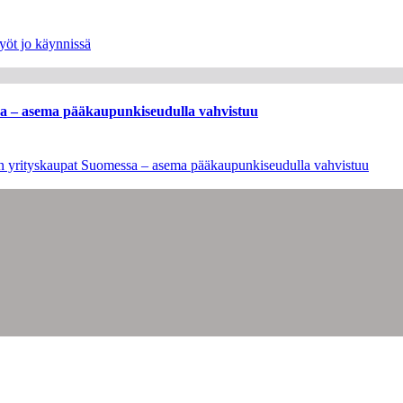
yöt jo käynnissä
ssa – asema pääkaupunkiseudulla vahvistuu
leen yrityskaupat Suomessa – asema pääkaupunkiseudulla vahvistuu