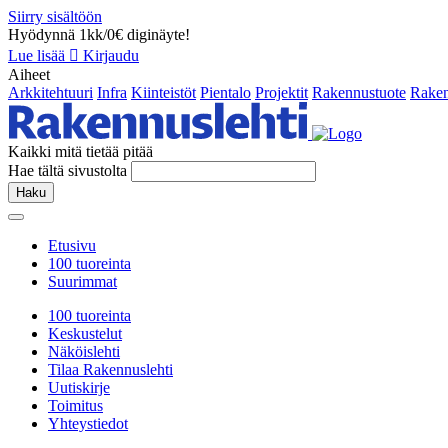
Siirry sisältöön
Hyödynnä 1kk/0€ diginäyte!
Lue lisää
Kirjaudu
Aiheet
Arkkitehtuuri
Infra
Kiinteistöt
Pientalo
Projektit
Rakennustuote
Raken
Kaikki mitä tietää pitää
Hae tältä sivustolta
Haku
Etusivu
100 tuoreinta
Suurimmat
100 tuoreinta
Keskustelut
Näköislehti
Tilaa Rakennuslehti
Uutiskirje
Toimitus
Yhteystiedot