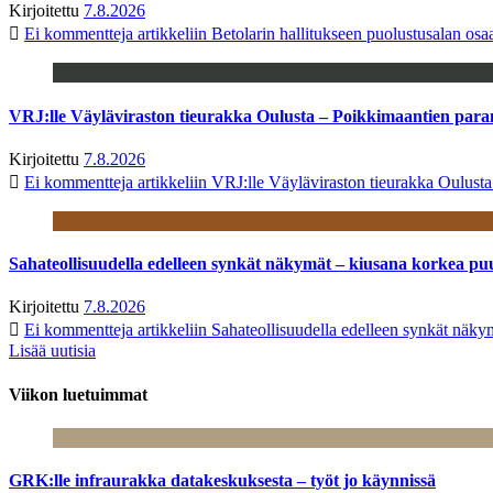
Kirjoitettu
7.8.2026
Ei kommentteja
artikkeliin Betolarin hallitukseen puolustusalan o
VRJ:lle Väyläviraston tieurakka Oulusta – Poikkimaantien par
Kirjoitettu
7.8.2026
Ei kommentteja
artikkeliin VRJ:lle Väyläviraston tieurakka Oulust
Sahateollisuudella edelleen synkät näkymät – kiusana korkea pu
Kirjoitettu
7.8.2026
Ei kommentteja
artikkeliin Sahateollisuudella edelleen synkät näk
Lisää uutisia
Viikon luetuimmat
GRK:lle infraurakka datakeskuksesta – työt jo käynnissä