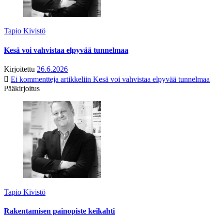
Tapio Kivistö
Kesä voi vahvistaa elpyvää tunnelmaa
Kirjoitettu
26.6.2026
Ei kommentteja
artikkeliin Kesä voi vahvistaa elpyvää tunnelmaa
Pääkirjoitus
Tapio Kivistö
Rakentamisen painopiste keikahti