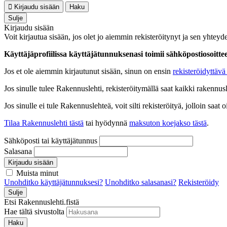
Kirjaudu sisään
Haku
Sulje
Kirjaudu sisään
Voit kirjautua sisään, jos olet jo aiemmin rekisteröitynyt ja sen yhteyde
Käyttäjäprofiilissa käyttäjätunnuksenasi toimii sähköpostiosoittees
Jos et ole aiemmin kirjautunut sisään, sinun on ensin
rekisteröidyttävä 
Jos sinulle tulee Rakennuslehti, rekisteröitymällä saat kaikki rakennusle
Jos sinulle ei tule Rakennuslehteä, voit silti rekisteröityä, jolloin sa
Tilaa Rakennuslehti tästä
tai hyödynnä
maksuton koejakso tästä
.
Sähköposti tai käyttäjätunnus
Salasana
Kirjaudu sisään
Muista minut
Unohditko käyttäjätunnuksesi?
Unohditko salasanasi?
Rekisteröidy
Sulje
Etsi Rakennuslehti.fistä
Hae tältä sivustolta
Haku