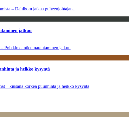
saamista – Dahlbom jatkaa puheenjohtajana
antaminen jatkuu
a – Poikkimaantien parantaminen jatkuu
unhinta ja heikko kysyntä
ymät – kiusana korkea puunhinta ja heikko kysyntä