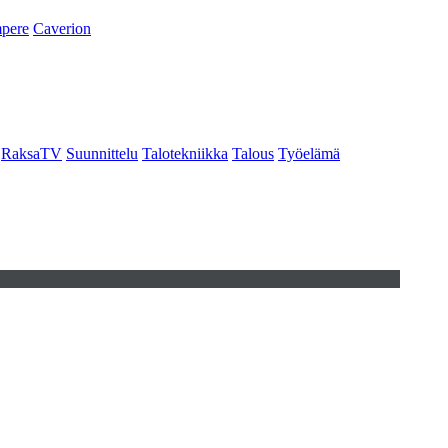
pere
Caverion
RaksaTV
Suunnittelu
Talotekniikka
Talous
Työelämä