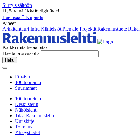
Siirry sisältöön
Hyödynnä 1kk/0€ diginäyte!
Lue lisää
Kirjaudu
Aiheet
Arkkitehtuuri
Infra
Kiinteistöt
Pientalo
Projektit
Rakennustuote
Raken
Kaikki mitä tietää pitää
Hae tältä sivustolta
Haku
Etusivu
100 tuoreinta
Suurimmat
100 tuoreinta
Keskustelut
Näköislehti
Tilaa Rakennuslehti
Uutiskirje
Toimitus
Yhteystiedot