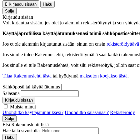
Kirjaudu sisään
Haku
Sulje
Kirjaudu sisään
Voit kirjautua sisään, jos olet jo aiemmin rekisteröitynyt ja sen yhteyde
Käyttäjäprofiilissa käyttäjätunnuksenasi toimii sähköpostiosoittees
Jos et ole aiemmin kirjautunut sisään, sinun on ensin
rekisteröidyttävä 
Jos sinulle tulee Rakennuslehti, rekisteröitymällä saat kaikki rakennusle
Jos sinulle ei tule Rakennuslehteä, voit silti rekisteröityä, jolloin sa
Tilaa Rakennuslehti tästä
tai hyödynnä
maksuton koejakso tästä
.
Sähköposti tai käyttäjätunnus
Salasana
Kirjaudu sisään
Muista minut
Unohditko käyttäjätunnuksesi?
Unohditko salasanasi?
Rekisteröidy
Sulje
Etsi Rakennuslehti.fistä
Hae tältä sivustolta
Haku