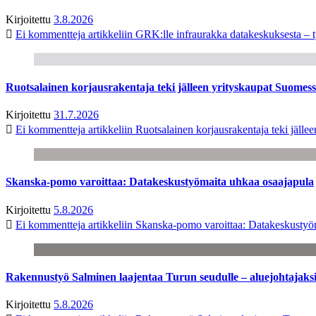
Kirjoitettu
3.8.2026
Ei kommentteja
artikkeliin GRK:lle infraurakka datakeskuksesta – t
Ruotsalainen korjausrakentaja teki jälleen yrityskaupat Suome
Kirjoitettu
31.7.2026
Ei kommentteja
artikkeliin Ruotsalainen korjausrakentaja teki jäl
Skanska-pomo varoittaa: Datakeskustyömaita uhkaa osaajapula
Kirjoitettu
5.8.2026
Ei kommentteja
artikkeliin Skanska-pomo varoittaa: Datakeskustyö
Rakennustyö Salminen laajentaa Turun seudulle – aluejohtajaks
Kirjoitettu
5.8.2026