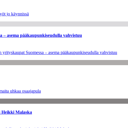
yöt jo käynnissä
ssa – asema pääkaupunkiseudulla vahvistuu
leen yrityskaupat Suomessa – asema pääkaupunkiseudulla vahvistuu
maita uhkaa osaajapula
i Heikki Malaska