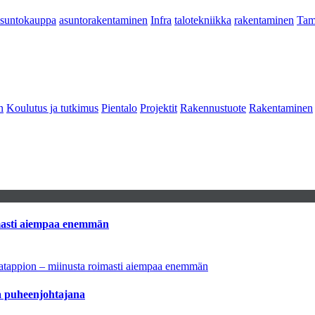
asuntokauppa
asuntorakentaminen
Infra
talotekniikka
rakentaminen
Tam
n
Koulutus ja tutkimus
Pientalo
Projektit
Rakennustuote
Rakentaminen
imasti aiempaa enemmän
natappion – miinusta roimasti aiempaa enemmän
aa puheenjohtajana