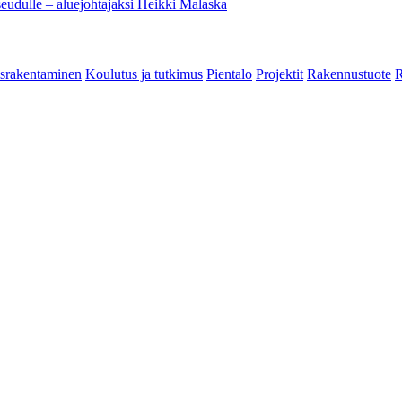
eudulle – aluejohtajaksi Heikki Malaska
srakentaminen
Koulutus ja tutkimus
Pientalo
Projektit
Rakennustuote
R