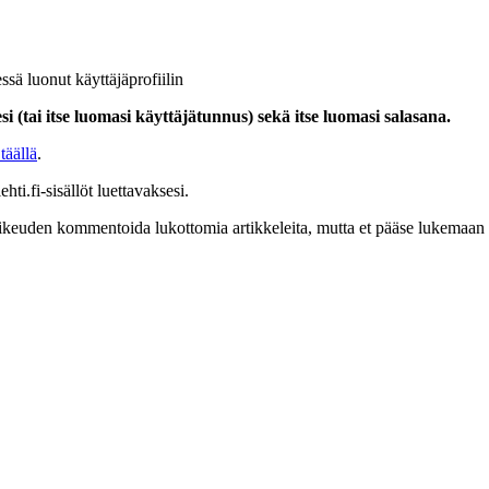
ssä luonut käyttäjäprofiilin
i (tai itse luomasi käyttäjätunnus) sekä itse luomasi salasana.
täällä
.
hti.fi-sisällöt luettavaksesi.
at oikeuden kommentoida lukottomia artikkeleita, mutta et pääse lukemaan l