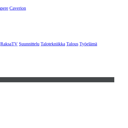
pere
Caverion
RaksaTV
Suunnittelu
Talotekniikka
Talous
Työelämä