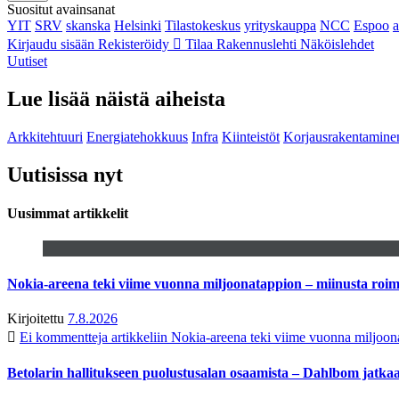
Suositut avainsanat
YIT
SRV
skanska
Helsinki
Tilastokeskus
yrityskauppa
NCC
Espoo
Kirjaudu sisään
Rekisteröidy
Tilaa Rakennuslehti
Näköislehdet
Uutiset
Lue lisää näistä aiheista
Arkkitehtuuri
Energiatehokkuus
Infra
Kiinteistöt
Korjausrakentamine
Uutisissa nyt
Uusimmat artikkelit
Nokia-areena teki viime vuonna miljoonatappion – miinusta ro
Kirjoitettu
7.8.2026
Ei kommentteja
artikkeliin Nokia-areena teki viime vuonna miljoo
Betolarin hallitukseen puolustusalan osaamista – Dahlbom jatk