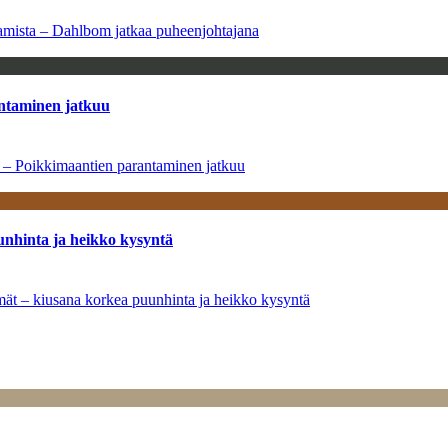
saamista – Dahlbom jatkaa puheenjohtajana
antaminen jatkuu
a – Poikkimaantien parantaminen jatkuu
unhinta ja heikko kysyntä
ymät – kiusana korkea puunhinta ja heikko kysyntä