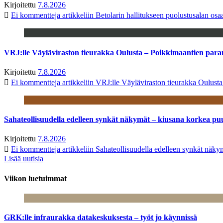
Kirjoitettu
7.8.2026
Ei kommentteja
artikkeliin Betolarin hallitukseen puolustusalan o
VRJ:lle Väyläviraston tieurakka Oulusta – Poikkimaantien par
Kirjoitettu
7.8.2026
Ei kommentteja
artikkeliin VRJ:lle Väyläviraston tieurakka Oulust
Sahateollisuudella edelleen synkät näkymät – kiusana korkea pu
Kirjoitettu
7.8.2026
Ei kommentteja
artikkeliin Sahateollisuudella edelleen synkät näk
Lisää uutisia
Viikon luetuimmat
GRK:lle infraurakka datakeskuksesta – työt jo käynnissä