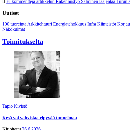
Ei kommentteja
artikkeliin Rakennustyö Salminen laajentaa Turun s
Uutiset
100 tuoreinta
Arkkitehtuuri
Energiatehokkuus
Infra
Kiinteistöt
Korjau
Näkökulmat
Toimitukselta
Tapio Kivistö
Kesä voi vahvistaa elpyvää tunnelmaa
Kirjoitettu
26.6.2026