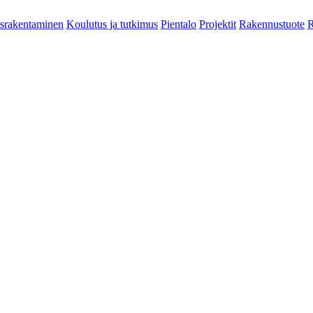
srakentaminen
Koulutus ja tutkimus
Pientalo
Projektit
Rakennustuote
R