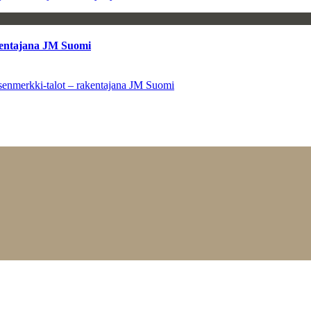
kentajana JM Suomi
senmerkki-talot – rakentajana JM Suomi