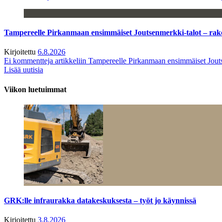
Tampereelle Pirkanmaan ensimmäiset Joutsenmerkki-talot – ra
Kirjoitettu
6.8.2026
Ei kommentteja
artikkeliin Tampereelle Pirkanmaan ensimmäiset Jout
Lisää uutisia
Viikon luetuimmat
GRK:lle infraurakka datakeskuksesta – työt jo käynnissä
Kirjoitettu
3.8.2026