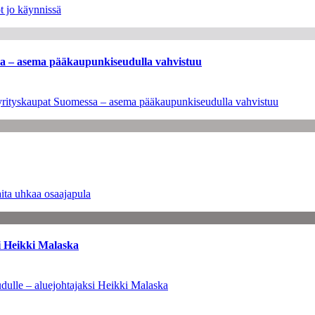
t jo käynnissä
ssa – asema pääkaupunkiseudulla vahvistuu
en yrityskaupat Suomessa – asema pääkaupunkiseudulla vahvistuu
ita uhkaa osaajapula
i Heikki Malaska
dulle – aluejohtajaksi Heikki Malaska