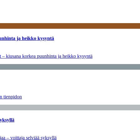
unhinta ja heikko kysyntä
ät – kiusana korkea puunhinta ja heikko kysyntä
än tienpidon
yksyllä
aa – voittaja selviää syksyllä