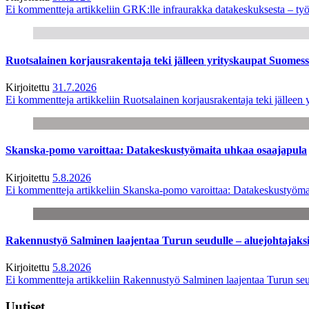
Ei kommentteja
artikkeliin GRK:lle infraurakka datakeskuksesta – työ
Ruotsalainen korjausrakentaja teki jälleen yrityskaupat Suome
Kirjoitettu
31.7.2026
Ei kommentteja
artikkeliin Ruotsalainen korjausrakentaja teki jälle
Skanska-pomo varoittaa: Datakeskustyömaita uhkaa osaajapula
Kirjoitettu
5.8.2026
Ei kommentteja
artikkeliin Skanska-pomo varoittaa: Datakeskustyöma
Rakennustyö Salminen laajentaa Turun seudulle – aluejohtajaks
Kirjoitettu
5.8.2026
Ei kommentteja
artikkeliin Rakennustyö Salminen laajentaa Turun seu
Uutiset