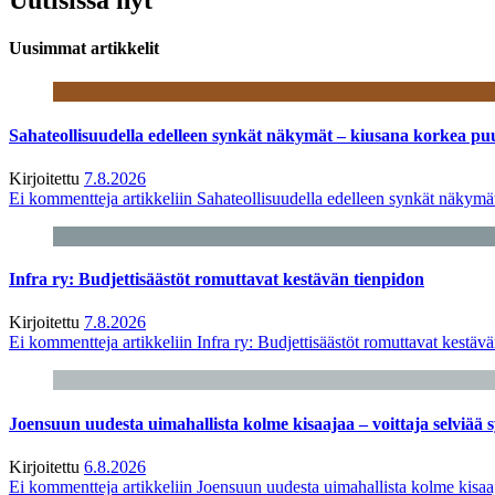
Uusimmat artikkelit
Sahateollisuudella edelleen synkät näkymät – kiusana korkea pu
Kirjoitettu
7.8.2026
Ei kommentteja
artikkeliin Sahateollisuudella edelleen synkät näkym
Infra ry: Budjettisäästöt romuttavat kestävän tienpidon
Kirjoitettu
7.8.2026
Ei kommentteja
artikkeliin Infra ry: Budjettisäästöt romuttavat kestäv
Joensuun uudesta uimahallista kolme kisaajaa – voittaja selviää s
Kirjoitettu
6.8.2026
Ei kommentteja
artikkeliin Joensuun uudesta uimahallista kolme kisaaj