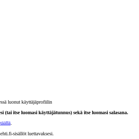
ssä luonut käyttäjäprofiilin
i (tai itse luomasi käyttäjätunnus) sekä itse luomasi salasana.
täällä
.
hti.fi-sisällöt luettavaksesi.