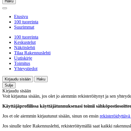
Haku
Etusivu
100 tuoreinta
Suurimmat
100 tuoreinta
Keskustelut
Näköislehti
Tilaa Rakennuslehti
Uutiskirje
Toimitus
Yhteystiedot
Kirjaudu sisään
Haku
Sulje
Kirjaudu sisään
Voit kirjautua sisään, jos olet jo aiemmin rekisteröitynyt ja sen yhteyde
Käyttäjäprofiilissa käyttäjätunnuksenasi toimii sähköpostiosoittees
Jos et ole aiemmin kirjautunut sisään, sinun on ensin
rekisteröidyttävä 
Jos sinulle tulee Rakennuslehti, rekisteröitymällä saat kaikki rakennusle