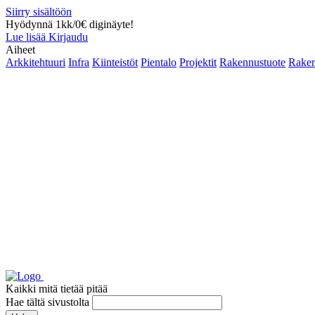
Siirry sisältöön
Hyödynnä 1kk/0€ diginäyte!
Lue lisää
Kirjaudu
Aiheet
Arkkitehtuuri
Infra
Kiinteistöt
Pientalo
Projektit
Rakennustuote
Raken
Kaikki mitä tietää pitää
Hae tältä sivustolta