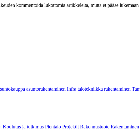
at oikeuden kommentoida lukottomia artikkeleita, mutta et pääse lukemaan l
asuntokauppa
asuntorakentaminen
Infra
talotekniikka
rakentaminen
Tam
n
Koulutus ja tutkimus
Pientalo
Projektit
Rakennustuote
Rakentaminen