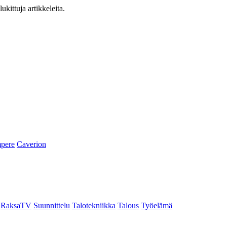
ukittuja artikkeleita.
pere
Caverion
RaksaTV
Suunnittelu
Talotekniikka
Talous
Työelämä