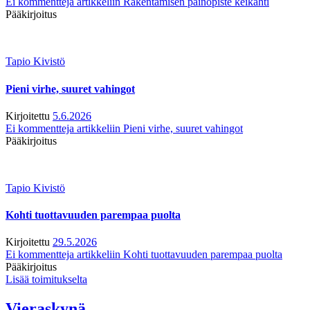
Ei kommentteja
artikkeliin Rakentamisen painopiste keikahti
Pääkirjoitus
Tapio Kivistö
Pieni virhe, suuret vahingot
Kirjoitettu
5.6.2026
Ei kommentteja
artikkeliin Pieni virhe, suuret vahingot
Pääkirjoitus
Tapio Kivistö
Kohti tuottavuuden parempaa puolta
Kirjoitettu
29.5.2026
Ei kommentteja
artikkeliin Kohti tuottavuuden parempaa puolta
Pääkirjoitus
Lisää toimitukselta
Vieraskynä