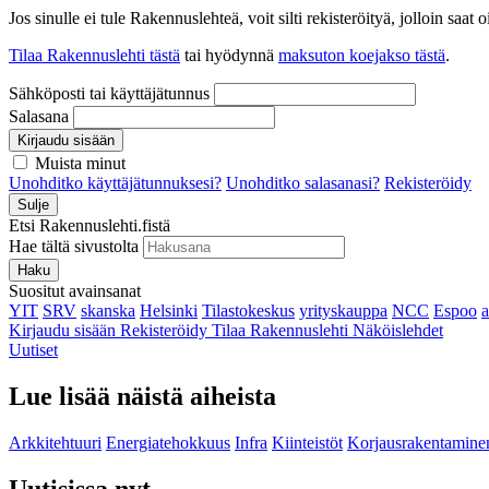
Jos sinulle ei tule Rakennuslehteä, voit silti rekisteröityä, jolloin sa
Tilaa Rakennuslehti tästä
tai hyödynnä
maksuton koejakso tästä
.
Sähköposti tai käyttäjätunnus
Salasana
Kirjaudu sisään
Muista minut
Unohditko käyttäjätunnuksesi?
Unohditko salasanasi?
Rekisteröidy
Sulje
Etsi Rakennuslehti.fistä
Hae tältä sivustolta
Haku
Suositut avainsanat
YIT
SRV
skanska
Helsinki
Tilastokeskus
yrityskauppa
NCC
Espoo
Kirjaudu sisään
Rekisteröidy
Tilaa Rakennuslehti
Näköislehdet
Uutiset
Lue lisää näistä aiheista
Arkkitehtuuri
Energiatehokkuus
Infra
Kiinteistöt
Korjausrakentamine
Uutisissa nyt